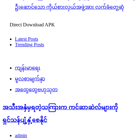
ဦးဆောင်သော ကိုယ်စားလှယ်အဖွဲ့အား လက်ခံတွေ့ဆုံ
Direct Download APK
Latest Posts
Trending Posts
ကျန်းမာရေး
မူလစာမျက်နှာ
အထွေထွေဗဟုသုတ
အသီးအနှံမှရတဲ့သကြားက ကင်ဆာဆဲလ်များကို
ရှင်သန်ပျံ့နှံ့စေနိုင်
admin