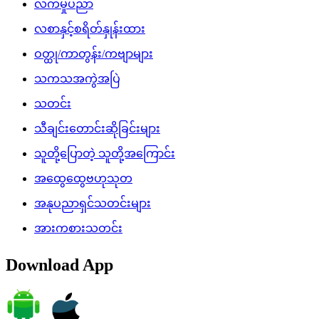
လက်မှုပညာ
လစာနှင့်စရိတ်နှုန်းထား
ဝတ္ထု/ကာတွန်း/ကဗျာများ
သကသအကွဲအပြဲ
သတင်း
သီချင်းတောင်းဆိုခြင်းများ
သူတို့ပြောတဲ့ သူတို့အကြောင်း
အထွေထွေဗဟုသုတ
အနုပညာရှင်သတင်းများ
အားကစားသတင်း
Download App