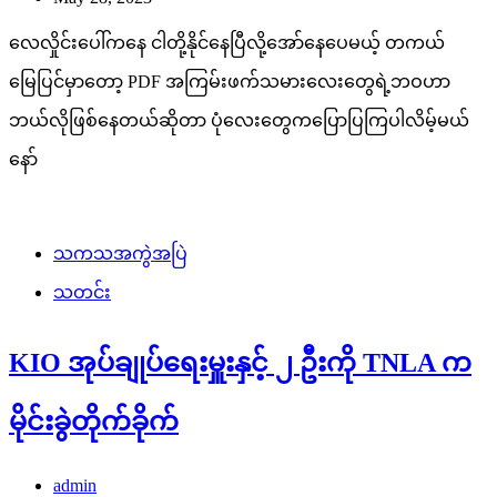
လေလှိုင်းပေါ်ကနေ ငါတို့နိုင်နေပြီလို့အော်နေပေမယ့် တကယ်
မြေပြင်မှာတော့ PDF အကြမ်းဖက်သမားလေးတွေရဲ့ဘဝဟာ
ဘယ်လိုဖြစ်နေတယ်ဆိုတာ ပုံလေးတွေကပြောပြကြပါလိမ့်မယ်
နော်
သကသအကွဲအပြဲ
သတင်း
KIO အုပ်ချုပ်ရေးမှူးနှင့် ၂ ဦးကို TNLA က
မိုင်းခွဲတိုက်ခိုက်
admin