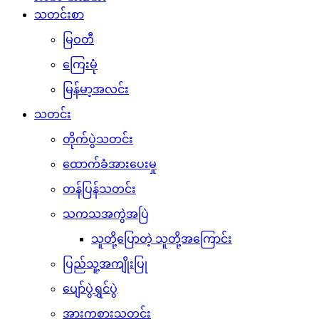
သတင်းစာ
မြဝတီ
ကြေးမုံ
မြန်မာ့အလင်း
သတင်း
တိုက်ပွဲသတင်း
ထောက်ခံအားပေးမှု
တန်ပြန်သတင်း
သကသအကွဲအပြဲ
သူတို့ပြောတဲ့ သူတို့အကြောင်း
ပြည်သူ့အကျိုးပြု
ပျော်ပွဲရွှင်ပွဲ
အားကစားသတင်း