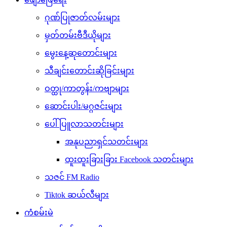
ဂုဏ်ပြုဇာတ်လမ်းများ
မှတ်တမ်းဗီဒီယိုများ
မွေးနေ့ဆုတောင်းများ
သီချင်းတောင်းဆိုခြင်းများ
ဝတ္ထု/ကာတွန်း/ကဗျာများ
ဆောင်းပါး/မဂ္ဂဇင်းများ
ပေါ်ပြူလာသတင်းများ
အနုပညာရှင်သတင်းများ
ထူးထူးခြားခြား Facebook သတင်းများ
သဇင် FM Radio
Tiktok ဆယ်လီများ
ကံစမ်းမဲ