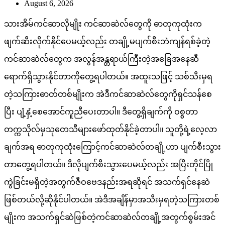
August 6, 2026
သားအိမ်ကင်ဆာလိုမျိုး ကင်ဆာဆဲလ်တွေကို ဓာတုကုထုံးက
ဖျက်ဆီးလိုက်နိုင်ပေမယ့်လည်း တချို့မပျက်စီးဘဲကျန်ရစ်ခဲ့တဲ့
ကင်ဆာဆဲလ်တွေက အလွန်အန္တရာယ်ကြီးတဲ့အခြေအနေဆီ
ရောက်ရှိသွားနိုင်တာကိုတွေ့ရပါတယ်။ အထူးသဖြင့် သစ်သီးမှရ
တဲ့သကြားဓာတ်တစ်မျိုးက အဲဒီကင်ဆာဆဲလ်တွေကိုရှင်သန်စေ
ပြီး ပျံ့နှံ့စေအောင်ကူညီပေးတာပါ။ ဒီတွေ့ရှိချက်ကို ဝစ္စတာ
တက္ကသိုလ်မှသုတေသီများဖော်ထုတ်နိုင်ခဲ့တာပါ။ သူတို့ရဲ့လေ့လာ
ချက်အရ ဓာတုကုထုံးကြောင့်ကင်ဆာဆဲလ်တချို့ဟာ ပျက်စီးသွား
တာတွေ့ရပါတယ်။ ဒီလိုပျက်စီးသွားပေမယ့်လည်း အပြီးတိုင်ပြို
ကွဲခြင်းမရှိတဲ့အတွက်ဇီဝဗေဒနည်းအရဆိုရင် အသက်ရှင်နေဆဲ
ဖြစ်တယ်လို့ဆိုနိုင်ပါတယ်။ အဲဒီအချိန်မှာအသီးမှရတဲ့သကြားတစ်
မျိုးက အသက်ရှင်ဆဲဖြစ်တဲ့ကင်ဆာဆဲလ်တချို့အတွက်စွမ်းအင်