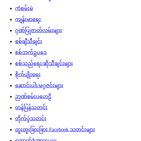
ကံစမ်းမဲ
ကျန်းမာရေး
ဂုဏ်ပြုဇာတ်လမ်းများ
စစ်ချီသီချင်း
စစ်ဘက်ဥပဒေ
စစ်သည်ရေး/ဆိုသီချင်းများ
စိုက်ပျိုးရေး
ဆောင်းပါး/မဂ္ဂဇင်းများ
ဉာဏ်စမ်းပဟေဠိ
တန်ပြန်သတင်း
တိုက်ပွဲသတင်း
ထူးထူးခြားခြား Facebook သတင်းများ
ထောက်ခံအားပေးမှု