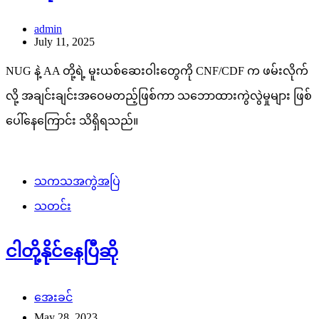
admin
July 11, 2025
NUG နဲ့ AA တို့ရဲ့ မူးယစ်ဆေးဝါးတွေကို CNF/CDF က ဖမ်းလိုက်
လို့ အချင်းချင်းအဝေမတည့်ဖြစ်ကာ သဘောထားကွဲလွဲမှုများ ဖြစ်
ပေါ်နေကြောင်း သိရှိရသည်။
သကသအကွဲအပြဲ
သတင်း
ငါတို့နိုင်နေပြီဆို
အေးခင်
May 28, 2023