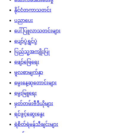
နိုင်ငံတကာသတင်း
ပညာပေး
ပေါ်ပြူလာသတင်းများ
ပျော်ပွဲရွှင်ပွဲ
ပြည်သူ့အကျိုးပြု
ဖျော်ဖြေရေး
မူလစာမျက်နှာ
မွေးနေ့ဆုတောင်းများ
မွေးမြူရေး
မှတ်တမ်းဗီဒီယိုများ
ရင်ဖွင့်ဆွေးနွေး
ရဲစိတ်ရဲမန်သီချင်းများ