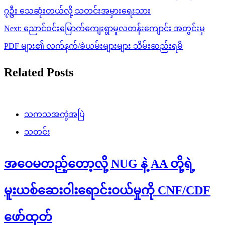
navigation
၇ဦး သေဆုံးတယ်လို့ သတင်းအမှားရေးသား
Next:
ညောင်ဝင်းမြောက်ကျေးရွာမူလတန်းကျောင်း အတွင်းမှ
PDF များ၏ လက်နက်/ခဲယမ်းများများ သိမ်းဆည်းရမိ
Related Posts
သကသအကွဲအပြဲ
သတင်း
အဝေမတည့်တော့လို့ NUG နဲ့ AA တို့ရဲ့
မူးယစ်ဆေးဝါးရောင်းဝယ်မှုကို CNF/CDF
ဖော်ထုတ်