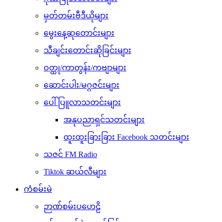
မှတ်တမ်းဗီဒီယိုများ
မွေးနေ့ဆုတောင်းများ
သီချင်းတောင်းဆိုခြင်းများ
ဝတ္ထု/ကာတွန်း/ကဗျာများ
ဆောင်းပါး/မဂ္ဂဇင်းများ
ပေါ်ပြူလာသတင်းများ
အနုပညာရှင်သတင်းများ
ထူးထူးခြားခြား Facebook သတင်းများ
သဇင် FM Radio
Tiktok ဆယ်လီများ
ကံစမ်းမဲ
ဉာဏ်စမ်းပဟေဠိ