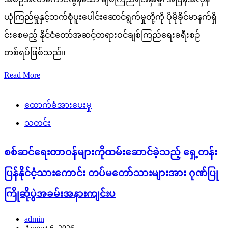
ယုံကြည်မှုနှင့်ဘက်စုံပူးပေါင်းဆောင်ရွက်မှုတို့ကို ပိုမိုခိုင်မာနက်ရှိ
င်းစေမည့် နိုင်ငံတော်အဆင့်တရားဝင်ချစ်ကြည်ရေးခရီးစဉ်
တစ်ရပ်ဖြစ်သည်။
Read More
ထောက်ခံအားပေးမှု
သတင်း
စစ်ဆင်ရေးတာဝန်များကိုထမ်းဆောင်ခဲ့သည့် ရှေ့တန်း
ပြန်နိုင်ငံ့သားကောင်း တပ်မတော်သားများအား ဂုဏ်ပြု
ကြိုဆိုပွဲအခမ်းအနားကျင်းပ
admin