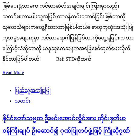
ဖြစ်ပေးရုံသာမက ကင်ဆာဆဲလ်အချင်းချင်းကြားမှာလည်း
သတင်းစကားပါးသူအဖြစ် တာဝန်ထမ်းဆောင်ခြင်းဖြစ်တာကို
သုတေသီများကတွေ့ရှိထားတာဖြစ်ပါတယ်။ ဓာတုကုထုံးအသုံးပြု
ကုသမှုအများစုမှာ ကင်ဆာရောဂါပြန်ဖြစ်တာကိုတွေ့ရခြင်းက ဘာ
ကြောင့်လဲဆိုတာကို ယခုသုတေသနကအဖြေဖော်ထုတ်ပေးလိုက်
နိုင်တာဖြစ်ပါတယ်။ Ref: STDကိုထက်
Read More
ပြည်သူ့အကျိုးပြု
သတင်း
နိုင်ငံတော်သမ္မတ ဦးမင်းအောင်လှိုင်အား ထိုင်းဒုတိယ
ဝန်ကြီးချုပ် ဦးဆောင်၍ ဂုဏ်ပြုတပ်ဖွဲ့ဖြင့် ကြိုဆိုဂုဏ်