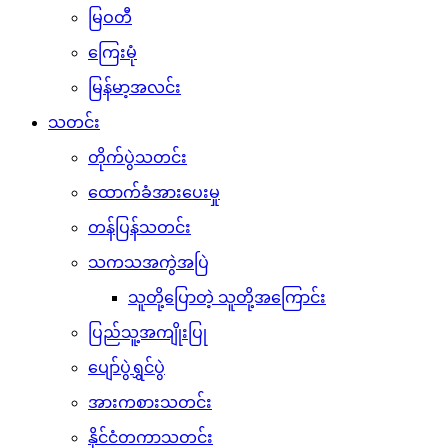
မြဝတီ
ကြေးမုံ
မြန်မာ့အလင်း
သတင်း
တိုက်ပွဲသတင်း
ထောက်ခံအားပေးမှု
တန်ပြန်သတင်း
သကသအကွဲအပြဲ
သူတို့ပြောတဲ့ သူတို့အကြောင်း
ပြည်သူ့အကျိုးပြု
ပျော်ပွဲရွှင်ပွဲ
အားကစားသတင်း
နိုင်ငံတကာသတင်း