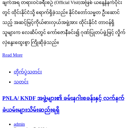
ချက်အရ တရားဝင်ခရီးစဉ် (Official Visit)အဖြစ် ယနေ့နံနက်ပိုင်း
တွင် ထိုင်းနိုင်ငံသို့ ရောက်ရှိခဲ့သည်။ နိုင်ငံတော်သမ္မတ ဦးဆောင်
သည့် အဆင့်မြင့်ကိုယ်စားလှယ်အဖွဲ့အား ထိုင်းနိုင်ငံ တာဝန်ရှိ
သူများက လေဆိပ်တွင် ကော်ဇောနီခင်း၍ ဂုဏ်ပြုတပ်ဖွဲ့ဖြင့် လှိုက်
လှဲနွေးထွေးစွာ ကြိုဆိုခဲ့သည်။
Read More
တိုက်ပွဲသတင်း
သတင်း
PNLA/ KNDF အဖွဲ့များ၏ ခမ်းနဂါးစခန်းနှင့် လက်နက်
ခဲယမ်းများသိမ်းဆည်းရရှိ
admin