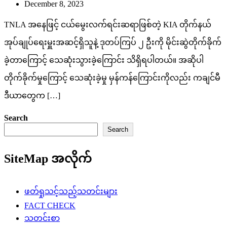
December 8, 2023
TNLA အနေဖြင့် ငယ်မွေးလက်ရင်းဆရာဖြစ်တဲ့ KIA တိုက်နယ်
အုပ်ချုပ်ရေးမှူးအဆင့်ရှိသူနဲ့ ဒုတပ်ကြပ် ၂ ဦးကို မိုင်းဆွဲတိုက်ခိုက်
ခဲ့တာကြောင့် သေဆုံးသွားခဲ့ကြောင်း သိရှိရပါတယ်။ အဆိုပါ
တိုက်ခိုက်မှုကြောင့် သေဆုံးခဲ့မှု မှန်ကန်ကြောင်းကိုလည်း ကချင်မီ
ဒီယာတွေက […]
Search
Search
SiteMap အလိုက်
ဖတ်ရှုသင့်သည့်သတင်းများ
FACT CHECK
သတင်းစာ