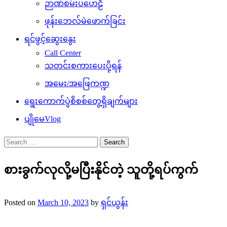
ဉာဏ်စမ်းပဟေဠိ
ဖုန်းဘေလ်မဲဖောက်ခြင်း
ရင်ဖွင့်ဆွေးနွေး
Call Center
သတင်းစကားပေးပို့ရန်
အမေး/အဖြေကဏ္ဍ
ရွေးကောက်ပွဲစိစစ်တွေ့ရှိချက်များ
ပျိုမေVlog
Search
for:
စားခွက်လုလို့မပြီးနိုင်တဲ့ သူတို့ရပ်ကွက်
Posted on
March 10, 2023
by
ရှင်ယွန်း