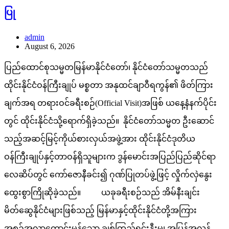
ပြု
admin
August 6, 2026
ပြည်ထောင်စုသမ္မတမြန်မာနိုင်ငံတော်၊ နိုင်ငံတော်သမ္မတသည်
ထိုင်းနိုင်ငံဝန်ကြီးချုပ် မစ္စတာ အနုထင်ချာဝီရကွန်၏ ဖိတ်ကြား
ချက်အရ တရားဝင်ခရီးစဉ်(Official Visit)အဖြစ် ယနေ့နံနက်ပိုင်း
တွင် ထိုင်းနိုင်ငံသို့ရောက်ရှိခဲ့သည်။ နိုင်ငံတော်သမ္မတ ဦးဆောင်
သည့်အဆင့်မြင့်ကိုယ်စားလှယ်အဖွဲ့အား ထိုင်းနိုင်ငံဒုတိယ
ဝန်ကြီးချုပ်နှင့်တာဝန်ရှိသူများက ဒွန်မောင်းအပြည်ပြည်ဆိုင်ရာ
လေဆိပ်တွင် ကော်ဇောနီခင်း၍ ဂုဏ်ပြုတပ်ဖွဲ့ဖြင့် လှိုက်လှဲနွေး
ထွေးစွာကြိုဆိုခဲ့သည်။ ယခုခရီးစဉ်သည် အိမ်နီးချင်း
မိတ်ဆွေနိုင်ငံများဖြစ်သည့် မြန်မာနှင့်ထိုင်းနိုင်ငံတို့အကြား
အစဉ်အလာကောင်းမွန်သော ချစ်ကြည်ရင်းနှီးမှု၊ အပြန်အလှန်