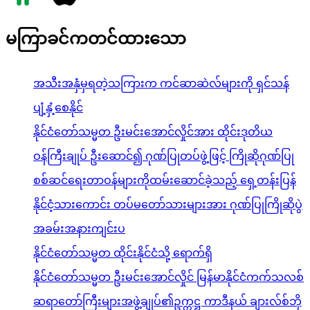
မကြာခင်ကတင်ထားသော
အသီးအနှံမှရတဲ့သကြားက ကင်ဆာဆဲလ်များကို ရှင်သန်
ပျံ့နှံ့စေနိုင်
နိုင်ငံတော်သမ္မတ ဦးမင်းအောင်လှိုင်အား ထိုင်းဒုတိယ
ဝန်ကြီးချုပ် ဦးဆောင်၍ ဂုဏ်ပြုတပ်ဖွဲ့ဖြင့် ကြိုဆိုဂုဏ်ပြု
စစ်ဆင်ရေးတာဝန်များကိုထမ်းဆောင်ခဲ့သည့် ရှေ့တန်းပြန်
နိုင်ငံ့သားကောင်း တပ်မတော်သားများအား ဂုဏ်ပြုကြိုဆိုပွဲ
အခမ်းအနားကျင်းပ
နိုင်ငံတော်သမ္မတ ထိုင်းနိုင်ငံသို့ ရောက်ရှိ
နိုင်ငံတော်သမ္မတ ဦးမင်းအောင်လှိုင် မြန်မာနိုင်ငံကက်သလစ်
ဆရာတော်ကြီးများအဖွဲ့ချုပ်၏ဥက္ကဋ္ဌ ကာဒီနယ် ချားလ်စ်ဘို