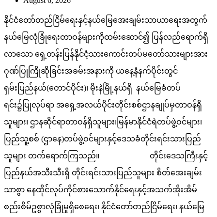
August 6, 2026
နိုင်ငံတော်တည်ငြိမ်ရေးနှင့်နယ်မြေအေးချမ်းသာယာရေးအတွက်
နယ်မြေလုံခြုံရေးတာဝန်များကိုထမ်းဆောင်၍ ပြန်လည်ရောက်ရှိ
လာသော ရှေ့တန်းပြန်နိုင်ငံ့သားကောင်းတပ်မတော်သားများအား
ဂုဏ်ပြုကြိုဆိုခြင်းအခမ်းအနားကို ယနေ့နံနက်ပိုင်းတွင်
ရှမ်းပြည်နယ်(တောင်ပိုင်း)၊ မိုးနဲမြို့နယ်ရှိ နယ်မြေခံတပ်
ရင်း၌ပြုလုပ်ရာ အရှေ့အလယ်ပိုင်းတိုင်းစစ်ဌာနချုပ်မှတာဝန်ရှိ
သူများ၊ ဌာနဆိုင်ရာတာဝန်ရှိသူများ၊မြန်မာနိုင်ငံရဲတပ်ဖွဲ့ဝင်များ၊
ပြည်သူ့စစ် (ဌာနေ)တပ်ဖွဲ့ဝင်များနှင့်ဒေသခံတိုင်းရင်းသားပြည်
သူများ တက်ရောက်ကြသည်။ တိုင်းဒေသကြီးနှင့်
ပြည်နယ်အသီးသီးရှိ တိုင်းရင်းသားပြည်သူများ စိတ်အေးချမ်း
သာစွာ နေထိုင်လုပ်ကိုင်စားသောက်နိုင်ရေးနှင့်အသက်အိုးအိမ်
စည်းစိမ်ဥစ္စာလုံခြုံမှုရှိစေရေး၊ နိုင်ငံတော်တည်ငြိမ်ရေး၊ နယ်မြေ