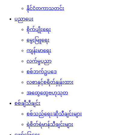
နိုင်ငံတကာသတင်း
ပညာပေး
စိုက်ပျိုးရေး
မွေးမြူရေး
ကျန်းမာရေး
လက်မှုပညာ
စစ်ဘက်ဥပဒေ
လစာနှင့်စရိတ်နှုန်းထား
အထွေထွေဗဟုသုတ
စစ်ချီသီချင်း
စစ်သည်ရေး/ဆိုသီချင်းများ
ရဲစိတ်ရဲမာန်သီချင်းများ
ဖျော်ဖြေရေး