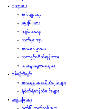
ပညာပေး
စိုက်ပျိုးရေး
မွေးမြူရေး
ကျန်းမာရေး
လက်မှုပညာ
စစ်ဘက်ဥပဒေ
လစာနှင့်စရိတ်နှုန်းထား
အထွေထွေဗဟုသုတ
စစ်ချီသီချင်း
စစ်သည်ရေး/ဆိုသီချင်းများ
ရဲစိတ်ရဲမာန်သီချင်းများ
ဖျော်ဖြေရေး
ဂုဏ်ပြုဇာတ်လမ်းများ