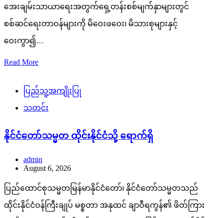
အေးချမ်းသာယာရေးအတွက်ရှေ့တန်းစစ်မျက်နှာများတွင်
စစ်ဆင်ရေးတာဝန်များကို မိဝေးဖဝေး၊ မိသားစုများနှင့်
ဝေးကွာ၍…
Read More
ပြည်သူ့အကျိုးပြု
သတင်း
နိုင်ငံတော်သမ္မတ ထိုင်းနိုင်ငံသို့ ရောက်ရှိ
admin
August 6, 2026
ပြည်ထောင်စုသမ္မတမြန်မာနိုင်ငံတော်၊ နိုင်ငံတော်သမ္မတသည်
ထိုင်းနိုင်ငံဝန်ကြီးချုပ် မစ္စတာ အနုထင် ချာဝီရကွန်၏ ဖိတ်ကြား