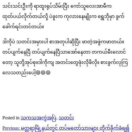
သင်းသင်းဦးကို ရာထူးရုပ်သိမ်းပြီး ကော်သူလေးအာမီက
ထုတ်ပယ်လိုက်တယ်လို့ ပဲခူးက ကုလားနေမျိုးက ရွှေဘိုမှာ ခွက်
ခေါက်ရင်းတင်တယ်။
ဒါကိုပဲ သတင်းအမှားပါ စာအတုပါဆိုပြီး ဖာတဲ့အဖွဲကဖာတယ်။
တပ်ပျက်နေပြီ တပ်ပျက်နေပြီသာအော်နေတာ တကယ်မီးလောင်
တော့ သူတို့အုပ်စု။ဒါကိုကျ အတင်းတွေဖုံးလိုဖိလို။ စားခွက်လုကြ
လေသတည်းပေါ့😄😄😄
Posted in
သကသအကွဲအပြဲ
,
သတင်း
Post
Previous:
မတ္တရာမြို့နယ်တွင် တပ်မတော်သားများ တိုက်ခိုက်ခံရ၍