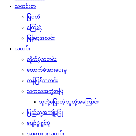
သတင်းစာ
မြဝတီ
ကြေးမုံ
မြန်မာ့အလင်း
သတင်း
တိုက်ပွဲသတင်း
ထောက်ခံအားပေးမှု
တန်ပြန်သတင်း
သကသအကွဲအပြဲ
သူတို့ပြောတဲ့ သူတို့အကြောင်း
ပြည်သူ့အကျိုးပြု
ပျော်ပွဲရွှင်ပွဲ
အားကစားသတင်း