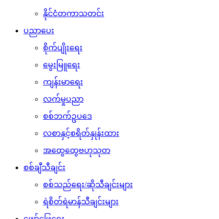
နိုင်ငံတကာသတင်း
ပညာပေး
စိုက်ပျိုးရေး
မွေးမြူရေး
ကျန်းမာရေး
လက်မှုပညာ
စစ်ဘက်ဥပဒေ
လစာနှင့်စရိတ်နှုန်းထား
အထွေထွေဗဟုသုတ
စစ်ချီသီချင်း
စစ်သည်ရေး/ဆိုသီချင်းများ
ရဲစိတ်ရဲမာန်သီချင်းများ
ဖျော်ဖြေရေး