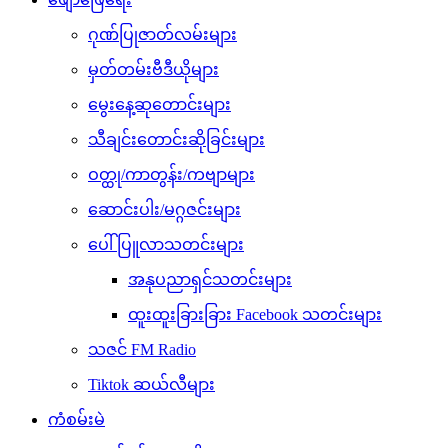
ဂုဏ်ပြုဇာတ်လမ်းများ
မှတ်တမ်းဗီဒီယိုများ
မွေးနေ့ဆုတောင်းများ
သီချင်းတောင်းဆိုခြင်းများ
ဝတ္ထု/ကာတွန်း/ကဗျာများ
ဆောင်းပါး/မဂ္ဂဇင်းများ
ပေါ်ပြူလာသတင်းများ
အနုပညာရှင်သတင်းများ
ထူးထူးခြားခြား Facebook သတင်းများ
သဇင် FM Radio
Tiktok ဆယ်လီများ
ကံစမ်းမဲ