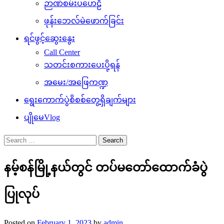
ဉာဏ်စမ်းပဟေဠိ
ဖုန်းဘေလ်မဲဖောက်ခြင်း
ရင်ဖွင့်ဆွေးနွေး
Call Center
သတင်းစကားပေးပို့ရန်
အမေး/အဖြေကဏ္ဍ
ရွေးကောက်ပွဲစိစစ်တွေ့ရှိချက်များ
ပျိုမေVlog
Search
for:
နမ့်စန်မြို့နယ်တွင် တပ်မတော်ထောက်ခံပွဲ
ပြုလုပ်
Posted on
February 1, 2023
by
admin