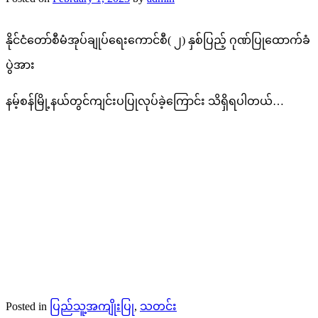
နိုင်ငံတော်စီမံအုပ်ချုပ်ရေးကောင်စီ( ၂) နှစ်ပြည့် ဂုဏ်ပြုထောက်ခံ
ပွဲအား
နမ့်စန်မြို့နယ်တွင်ကျင်းပပြုလုပ်ခဲ့ကြောင်း သိရှိရပါတယ်…
Posted in
ပြည်သူ့အကျိုးပြု
,
သတင်း