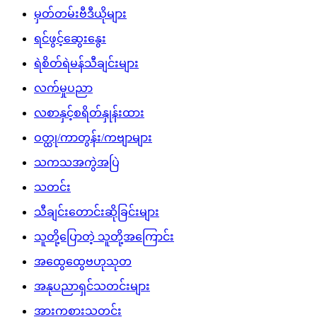
မှတ်တမ်းဗီဒီယိုများ
ရင်ဖွင့်ဆွေးနွေး
ရဲစိတ်ရဲမန်သီချင်းများ
လက်မှုပညာ
လစာနှင့်စရိတ်နှုန်းထား
ဝတ္ထု/ကာတွန်း/ကဗျာများ
သကသအကွဲအပြဲ
သတင်း
သီချင်းတောင်းဆိုခြင်းများ
သူတို့ပြောတဲ့ သူတို့အကြောင်း
အထွေထွေဗဟုသုတ
အနုပညာရှင်သတင်းများ
အားကစားသတင်း