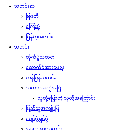
သတင်းစာ
မြဝတီ
ကြေးမုံ
မြန်မာ့အလင်း
သတင်း
တိုက်ပွဲသတင်း
ထောက်ခံအားပေးမှု
တန်ပြန်သတင်း
သကသအကွဲအပြဲ
သူတို့ပြောတဲ့ သူတို့အကြောင်း
ပြည်သူ့အကျိုးပြု
ပျော်ပွဲရွှင်ပွဲ
အားကစားသတင်း