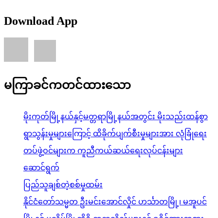
Download App
မကြာခင်ကတင်ထားသော
မိုးကုတ်မြို့နယ်နှင့်မတ္တရာမြို့နယ်အတွင်း မိုးသည်းထန်စွာ
ရွာသွန်းမှုများကြောင့် ထိခိုက်ပျက်စီးမှုများအား လုံခြုံရေး
တပ်ဖွဲ့ဝင်များက ကူညီကယ်ဆယ်ရေးလုပ်ငန်းများ
ဆောင်ရွက်
ပြည်သူချစ်တဲ့စစ်မှုထမ်း
နိုင်ငံတော်သမ္မတ ဦးမင်းအောင်လှိုင် ဟင်္သာတမြို့၊ မအူပင်