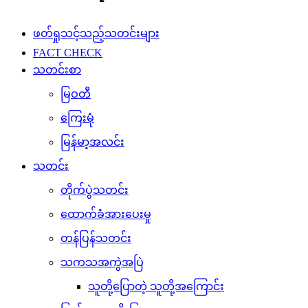
ဖတ်ရှုသင့်သည့်သတင်းများ
FACT CHECK
သတင်းစာ
မြဝတီ
ကြေးမုံ
မြန်မာ့အလင်း
သတင်း
တိုက်ပွဲသတင်း
ထောက်ခံအားပေးမှု
တန်ပြန်သတင်း
သကသအကွဲအပြဲ
သူတို့ပြောတဲ့ သူတို့အကြောင်း