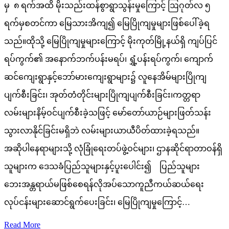
မှ ၈ ရက်အထိ မိုးသည်းထန်စွာရွာသွန်းမှုကြောင့် ဩဂုတ်လ ၅
ရက်မှစတင်ကာ မြေသားအိကျ၍ မြေပြိုကျမှုများဖြစ်ပေါ်ခဲ့ရ
သည်။ထိုသို့ မြေပြိုကျမှုများကြောင့် မိုးကုတ်မြို့နယ်ရှိ ကျပ်ပြင်
ရပ်ကွက်၏ အနောက်ဘက်ပန်းမရပ်၊ ရွှံ့ပန်းရပ်ကွက်၊ ကျောက်
ဆင်ကျေးရွာနှင့်ဘော်မားကျေးရွာများ၌ လူနေအိမ်များပြိုကျ
ပျက်စီးခြင်း၊ အုတ်တံတိုင်းများပြိုကျပျက်စီးခြင်း၊ကတ္တရာ
လမ်းများနိမ့်ဝင်ပျက်စီးခဲ့သဖြင့် မော်တော်ယာဉ်များဖြတ်သန်း
သွားလာနိုင်ခြင်းမရှိဘဲ လမ်းများယာယီပိတ်ထားခဲ့ရသည်။
အဆိုပါနေရာများသို့ လုံခြုံရေးတပ်ဖွဲ့ဝင်များ၊ ဌာနဆိုင်ရာတာဝန်ရှိ
သူများက ဒေသခံပြည်သူများနှင့်ပူးပေါင်း၍ ပြည်သူများ
ဘေးအန္တရာယ်မဖြစ်စေရန်လိုအပ်သောကူညီကယ်ဆယ်ရေး
လုပ်ငန်းများဆောင်ရွက်ပေးခြင်း၊ မြေပြိုကျမှုကြောင့်…
Read More