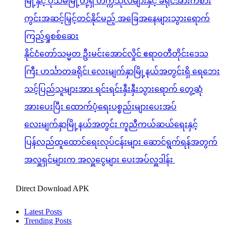
မြို့နှင့် ပုသိမ်မြို့တို့ရှိ တက္ကသိုလ်များနှင့် ခရိုင်အားကစား
ကွင်းအဆင့်မြှင့်တင်နိုင်မည့် အခြေအနေများသွားရောက်
ကြည့်ရှုစစ်ဆေး
နိုင်ငံတော်သမ္မတ ဦးမင်းအောင်လှိုင် ဧရာဝတီတိုင်းဒေသ
ကြီး ဟင်္သာတခရိုင်၊ လေးမျက်နှာမြို့နယ်အတွင်းရှိ ရေဘေး
သင့်ပြည်သူများအား ရင်းရင်းနှီးနှီးသွားရောက် တွေ့ဆုံ
အားပေးပြီး ထောက်ပံ့ရေးပစ္စည်းများပေးအပ်
လေးမျက်နှာမြို့နယ်အတွင်း ကူညီကယ်ဆယ်ရေးနှင့်
ပြန်လည်ထူထောင်ရေးလုပ်ငန်းများ ဆောင်ရွက်ရန်အတွက်
အလှူရှင်များက အလှူငွေများ ပေးအပ်လှူဒါန်း
Direct Download APK
Latest Posts
Trending Posts