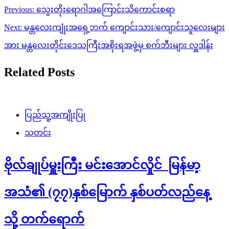
Post
Previous:
သွေးတိုးရောဂါအကြောင်းသိကောင်းစရာ
navigation
Next:
မန္တလေးကျုံးအရှေ့ဘက် ကျောင်းသား/ကျောင်းသူလေးများ
အား မန္တလေးတိုင်းဒေသကြီးအစိုးရအဖွဲ့မှ စက်ဘီးများ လှူဒါန်း
Related Posts
ပြည်သူ့အကျိုးပြု
သတင်း
ဗိုလ်ချုပ်မှူးကြီး မင်းအောင်လှိုင် မြန်မာ့
အသံ၏ (၇၇)နှစ်မြောက် နှစ်ပတ်လည်နေ့
သို့ တက်ရောက်