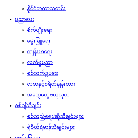
နိုင်ငံတကာသတင်း
ပညာပေး
စိုက်ပျိုးရေး
မွေးမြူရေး
ကျန်းမာရေး
လက်မှုပညာ
စစ်ဘက်ဥပဒေ
လစာနှင့်စရိတ်နှုန်းထား
အထွေထွေဗဟုသုတ
စစ်ချီသီချင်း
စစ်သည်ရေး/ဆိုသီချင်းများ
ရဲစိတ်ရဲမာန်သီချင်းများ
ဖျော်ဖြေရေး