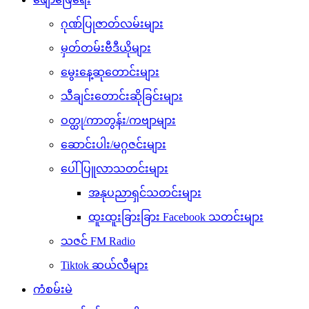
ဂုဏ်ပြုဇာတ်လမ်းများ
မှတ်တမ်းဗီဒီယိုများ
မွေးနေ့ဆုတောင်းများ
သီချင်းတောင်းဆိုခြင်းများ
ဝတ္ထု/ကာတွန်း/ကဗျာများ
ဆောင်းပါး/မဂ္ဂဇင်းများ
ပေါ်ပြူလာသတင်းများ
အနုပညာရှင်သတင်းများ
ထူးထူးခြားခြား Facebook သတင်းများ
သဇင် FM Radio
Tiktok ဆယ်လီများ
ကံစမ်းမဲ