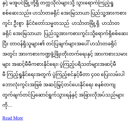
နှင့် မအူပင်မြို့တို့ရှိ တက္ကသိုလ်များသို့ သွားရောက်ကြည့်ရှု
စစ်ဆေးသည်။ ဟင်္သာတခရိုင် အေးမြသာယာ ပြည်သူ့အားကစား
ကွင်း ဦးစွာ နိုင်ငံတော်သမ္မတသည် ဟင်္သာတမြို့ရှိ ဟင်္သာတ
ခရိုင် အေးမြသာယာ ပြည်သူ့အားကစားကွင်းသို့ရောက်ရှိစစ်ဆေး
ပြီး တာဝန်ရှိသူများ၏ တင်ပြချက်များအပေါ် ဟင်္သာတခရိုင်
အတွင်း အားကစားကဏ္ဍဖွံ့ဖြိုးတိုးတက်ရေးနှင့် အားကစားသမား
များ အဆင့်မီမီကစားနိုင်ရေး၊ ပွဲကြည့်ပရိသတ်များအဆင့်မီ
မီ ကြည့်ရှုနိုင်ရေးအတွက် ပွဲကြည့်စင်နှင့်မီတာ ၄၀၀ ပြေးလမ်းပါ
ဘောလုံးကွင်းအဖြစ် အဆင့်မြှင့်တင်ပေးနိုင်ရေး စနစ်တကျ
တွက်ချက်တင်ပြဆောင်ရွက်သွားရန်နှင့် အခြားလိုအပ်သည်များ
ကို…
Read More