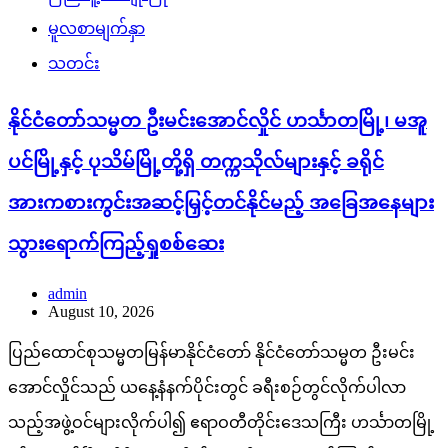
မူလစာမျက်နှာ
သတင်း
နိုင်ငံတော်သမ္မတ ဦးမင်းအောင်လှိုင် ဟင်္သာတမြို့၊ မအူ
ပင်မြို့နှင့် ပုသိမ်မြို့တို့ရှိ တက္ကသိုလ်များနှင့် ခရိုင်
အားကစားကွင်းအဆင့်မြှင့်တင်နိုင်မည့် အခြေအနေများ
သွားရောက်ကြည့်ရှုစစ်ဆေး
admin
August 10, 2026
ပြည်ထောင်စုသမ္မတမြန်မာနိုင်ငံတော် နိုင်ငံတော်သမ္မတ ဦးမင်း
အောင်လှိုင်သည် ယနေ့နံနက်ပိုင်းတွင် ခရီးစဉ်တွင်လိုက်ပါလာ
သည့်အဖွဲ့ဝင်များလိုက်ပါ၍ ဧရာဝတီတိုင်းဒေသကြီး ဟင်္သာတမြို့