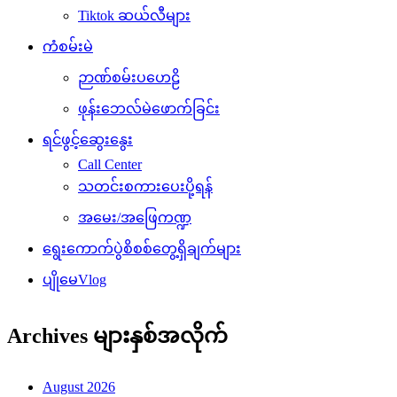
Tiktok ဆယ်လီများ
ကံစမ်းမဲ
ဉာဏ်စမ်းပဟေဠိ
ဖုန်းဘေလ်မဲဖောက်ခြင်း
ရင်ဖွင့်ဆွေးနွေး
Call Center
သတင်းစကားပေးပို့ရန်
အမေး/အဖြေကဏ္ဍ
ရွေးကောက်ပွဲစိစစ်တွေ့ရှိချက်များ
ပျိုမေVlog
Archives များနှစ်အလိုက်
August 2026