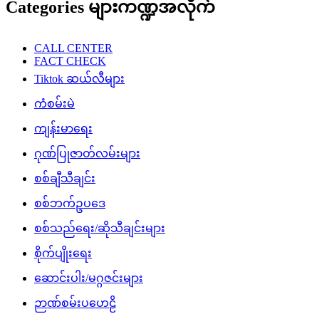
Categories များကဏ္ဍအလိုက်
CALL CENTER
FACT CHECK
Tiktok ဆယ်လီများ
ကံစမ်းမဲ
ကျန်းမာရေး
ဂုဏ်ပြုဇာတ်လမ်းများ
စစ်ချီသီချင်း
စစ်ဘက်ဥပဒေ
စစ်သည်ရေး/ဆိုသီချင်းများ
စိုက်ပျိုးရေး
ဆောင်းပါး/မဂ္ဂဇင်းများ
ဉာဏ်စမ်းပဟေဠိ