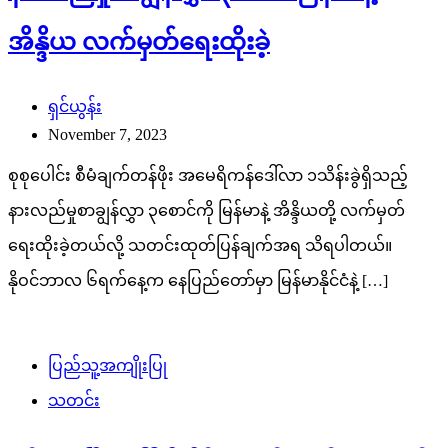
အိန္ဒိယ လက်မှတ်ရေးထိုးခဲ့
ရှင်ယွန်း
November 7, 2023
စုစုပေါင်း စီမံချက်တန်ဖိုး အမေရိကန်ဒေါ်လာ ၁သိန်းခွဲရှိသည့်
နားလည်မှုစာချွန်လွှာ ၃စောင်ကို မြန်မာနဲ့ အိန္ဒိယတို့ လက်မှတ်
ရေးထိုးခဲ့တယ်လို့ သတင်းထုတ်ပြန်ချက်အရ သိရပါတယ်။
နိုဝင်ဘာလ ၆ရက်နေ့က နေပြည်တော်မှာ မြန်မာနိုင်ငံနဲ့ […]
ပြည်သူ့အကျိုးပြု
သတင်း