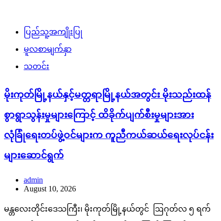
ပြည်သူ့အကျိုးပြု
မူလစာမျက်နှာ
သတင်း
မိုးကုတ်မြို့နယ်နှင့်မတ္တရာမြို့နယ်အတွင်း မိုးသည်းထန်
စွာရွာသွန်းမှုများကြောင့် ထိခိုက်ပျက်စီးမှုများအား
လုံခြုံရေးတပ်ဖွဲ့ဝင်များက ကူညီကယ်ဆယ်ရေးလုပ်ငန်း
များဆောင်ရွက်
admin
August 10, 2026
မန္တလေးတိုင်းဒေသကြီး၊ မိုးကုတ်မြို့နယ်တွင် ဩဂုတ်လ ၅ ရက်