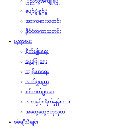
ပြည်သူ့အကျိုးပြု
ပျော်ပွဲရွှင်ပွဲ
အားကစားသတင်း
နိုင်ငံတကာသတင်း
ပညာပေး
စိုက်ပျိုးရေး
မွေးမြူရေး
ကျန်းမာရေး
လက်မှုပညာ
စစ်ဘက်ဥပဒေ
လစာနှင့်စရိတ်နှုန်းထား
အထွေထွေဗဟုသုတ
စစ်ချီသီချင်း