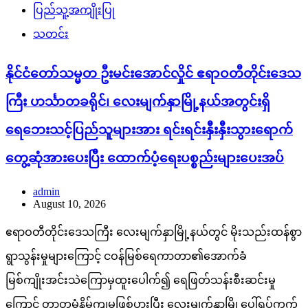
ပြည်သူ့အကျိုးပြု
သတင်း
နိုင်ငံတော်သမ္မတ ဦးမင်းအောင်လှိုင် ဧရာဝတီတိုင်းဒေသ
ကြီး ဟင်္သာတခရိုင်၊ လေးမျက်နှာမြို့နယ်အတွင်းရှိ
ရေဘေးသင့်ပြည်သူများအား ရင်းရင်းနှီးနှီးသွားရောက်
တွေ့ဆုံအားပေးပြီး ထောက်ပံ့ရေးပစ္စည်းများပေးအပ်
admin
August 10, 2026
ဧရာဝတီတိုင်းဒေသကြီး လေးမျက်နှာမြို့နယ်တွင် မိုးသည်းထန်စွာ
ရွာသွန်းမှုများကြောင့် ငဝန်မြစ်ရေကာတာ၏အောက်ခံ
မြစ်ကျိုးအင်းသဲကြောမှထူးပေါက်၍ ရေဖြတ်သန်းစီးဆင်းမှု
ကြောင့် တာတမံနိမ့်ကျမှုဖြစ်ပွားပြီး လေးမျက်နှာမြို့ပေါ်ရပ်ကွက်