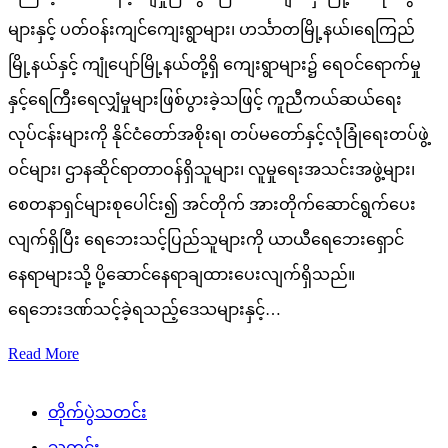
များနှင့် ပတ်ဝန်းကျင်ကျေးရွာများ၊ ဟင်္သာတမြို့နယ်၊ရေကြည်
မြို့နယ်နှင့် ကျုံပျော်မြို့နယ်တို့ရှိ ကျေးရွာများ၌ ရေဝင်ရောက်မှု
နှင့်ရေကြီးရေလျှံမှုများဖြစ်ပွားခဲ့သဖြင့် ကူညီကယ်ဆယ်ရေး
လုပ်ငန်းများကို နိုင်ငံတော်အစိုးရ၊ တပ်မတော်နှင့်လုံခြုံရေးတပ်ဖွဲ့
ဝင်များ၊ ဌာနဆိုင်ရာတာဝန်ရှိသူများ၊ လူမှုရေးအသင်းအဖွဲ့များ၊
စေတနာရှင်များစုပေါင်း၍ အင်တိုက် အားတိုက်ဆောင်ရွက်ပေး
လျက်ရှိပြီး ရေဘေးသင့်ပြည်သူများကို ယာယီရေဘေးရှောင်
နေရာများသို့ ပို့ဆောင်နေရာချထားပေးလျက်ရှိသည်။
ရေဘေးဒဏ်သင့်ခဲ့ရသည့်ဒေသများနှင့်…
Read More
တိုက်ပွဲသတင်း
သတင်း