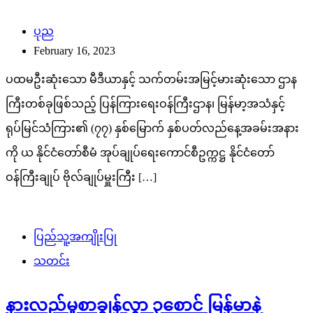
ပုည
February 16, 2023
ပထမဦးဆုံးသော မီဒီယာနှင့် သက်တမ်းအမြင့်မားဆုံးသော ဌာန
ကြီးတစ်ခုဖြစ်သည့် ပြန်ကြားရေးဝန်ကြီးဌာန၊ မြန်မာ့အသံနှင့်
ရုပ်မြင်သံကြား၏ (၇၇) နှစ်မြောက် နှစ်ပတ်လည်နေ့အခမ်းအနား
ကို ယ နိုင်ငံတော်စီမံ အုပ်ချုပ်ရေးကောင်စီဥက္ကဋ္ဌ နိုင်ငံတော်
ဝန်ကြီးချုပ် ဗိုလ်ချုပ်မှူးကြီး […]
ပြည်သူ့အကျိုးပြု
သတင်း
နားလည်မှုစာချွန်လွှာ ၃စောင် မြန်မာနဲ့