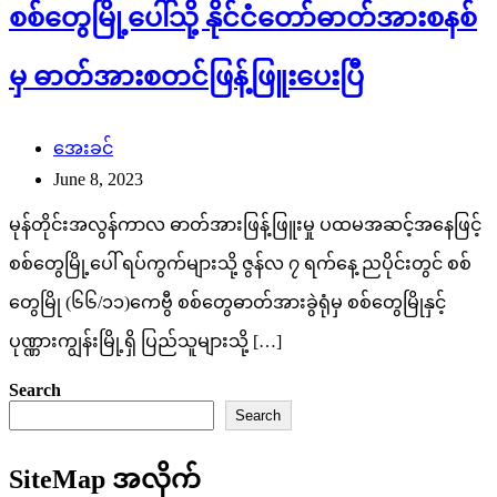
စစ်တွေမြို့ပေါ်သို့ နိုင်ငံတော်ဓာတ်အားစနစ်
မှ ဓာတ်အားစတင်ဖြန့်ဖြူးပေးပြီ
အေးခင်
June 8, 2023
မုန်တိုင်းအလွန်ကာလ ဓာတ်အားဖြန့်ဖြူးမှု ပထမအဆင့်အနေဖြင့်
စစ်တွေမြို့ပေါ် ရပ်ကွက်များသို့ ဇွန်လ ၇ ရက်နေ့ ညပိုင်းတွင် စစ်
တွေမြို (၆၆/၁၁)ကေဗွီ စစ်တွေဓာတ်အားခွဲရုံမှ စစ်တွေမြိုနှင့်
ပုဏ္ဏားကျွန်းမြို့ရှိ ပြည်သူများသို့ […]
Search
Search
SiteMap အလိုက်