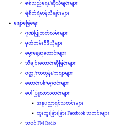
စစ်သည်ရေး/ဆိုသီချင်းများ
ရဲစိတ်ရဲမာန်သီချင်းများ
ဖျော်ဖြေရေး
ဂုဏ်ပြုဇာတ်လမ်းများ
မှတ်တမ်းဗီဒီယိုများ
မွေးနေ့ဆုတောင်းများ
သီချင်းတောင်းဆိုခြင်းများ
ဝတ္ထု/ကာတွန်း/ကဗျာများ
ဆောင်းပါး/မဂ္ဂဇင်းများ
ပေါ်ပြူလာသတင်းများ
အနုပညာရှင်သတင်းများ
ထူးထူးခြားခြား Facebook သတင်းများ
သဇင် FM Radio