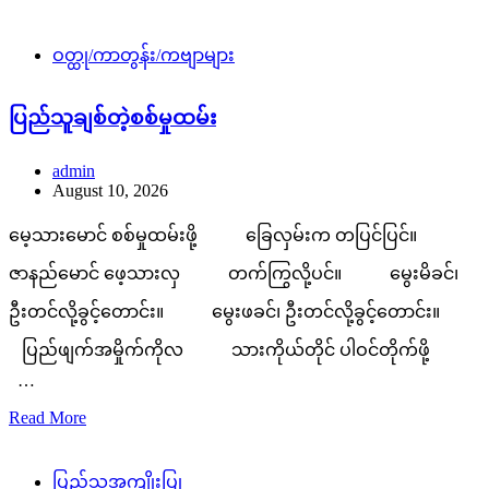
ဝတ္ထု/ကာတွန်း/ကဗျာများ
ပြည်သူချစ်တဲ့စစ်မှုထမ်း
admin
August 10, 2026
မေ့သားမောင် စစ်မှုထမ်းဖို့ ခြေလှမ်းက တပြင်ပြင်။
ဇာနည်မောင် ဖေ့သားလှ တက်ကြွလို့ပင်။ မွေးမိခင်၊
ဦးတင်လို့ခွင့်တောင်း။ မွေးဖခင်၊ ဦးတင်လို့ခွင့်တောင်း။
ပြည်ဖျက်အမှိုက်ကိုလ သားကိုယ်တိုင် ပါဝင်တိုက်ဖို့
…
Read More
ပြည်သူ့အကျိုးပြု