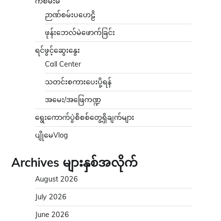
ကံစမ်းမဲ
ဉာဏ်စမ်းပဟေဠိ
ဖုန်းဘေလ်မဲဖောက်ခြင်း
ရင်ဖွင့်ဆွေးနွေး
Call Center
သတင်းစကားပေးပို့ရန်
အမေး/အဖြေကဏ္ဍ
ရွေးကောက်ပွဲစိစစ်တွေ့ရှိချက်များ
ပျိုမေVlog
Archives များနှစ်အလိုက်
August 2026
July 2026
June 2026