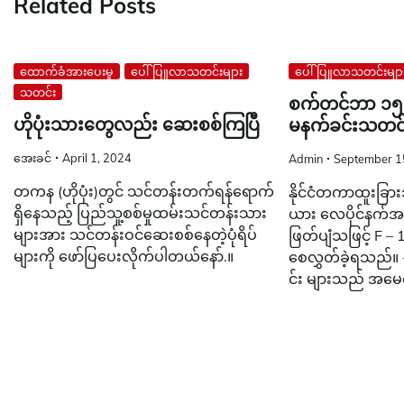
Related Posts
ထောက်ခံအားပေးမှု
ပေါ်ပြူလာသတင်းများ
ပေါ်ပြူလာသတင်းမျာ
သတင်း
စက်တင်ဘာ ၁၅ ရ
ဟိုပုံးသားတွေလည်း ဆေးစစ်ကြပြီ
မနက်ခင်းသတင်
အေးခင်
April 1, 2024
Admin
September 1
တကန (ဟိုပုံး)တွင် သင်တန်းတက်ရန်ရောက်
နိုင်ငံတကာထူးခြား
ရှိနေသည့် ပြည်သူ့စစ်မှုထမ်းသင်တန်းသား
ယား လေပိုင်နက်အတွင
များအား သင်တန်းဝင်ဆေးစစ်နေတဲ့ပုံရိပ်
ဖြတ်ပျံသဖြင့် F 
များကို ဖော်ပြပေးလိုက်ပါတယ်နော်.။
စေလွှတ်ခဲ့ရသည်။ -မ
င်း များသည် အမေရ