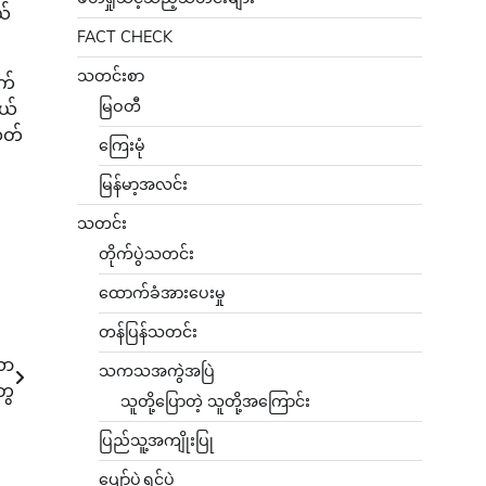
ယ်
FACT CHECK
သတင်းစာ
က်
မြဝတီ
နယ်
သတ်
ကြေးမုံ
မြန်မာ့အလင်း
သတင်း
တိုက်ပွဲသတင်း
ထောက်ခံအားပေးမှု
တန်ပြန်သတင်း
လာ
သကသအကွဲအပြဲ
ွေ
သူတို့ပြောတဲ့ သူတို့အကြောင်း
ပြည်သူ့အကျိုးပြု
ပျော်ပွဲရွှင်ပွဲ