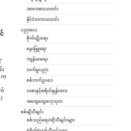
အားကစားသတင်း
နိုင်ငံတကာသတင်း
ပညာပေး
င်
စိုက်ပျိုးရေး
မွေးမြူရေး
ကျန်းမာရေး
်
င်း
လက်မှုပညာ
i က
စစ်ဘက်ဥပဒေ
က်
လစာနှင့်စရိတ်နှုန်းထား
…]
အထွေထွေဗဟုသုတ
စစ်ချီသီချင်း
စစ်သည်ရေး/ဆိုသီချင်းများ
ရဲစိတ်ရဲမာန်သီချင်းများ