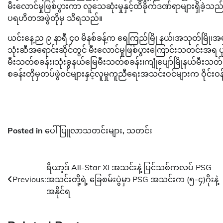
မီးလောင်မှုဖြစ်ပွားကာ လူသေဆုံးမှုနှင့်ထိခိုက်ဒဏ်ရာများရှိခဲ့သ
ပရဟိတအဖွဲတိုမှ သိရသည်။
ယင်းနေ့ည ၉ နာရီ ၄၀ မိနစ်ခန့်က ရေကြည်မြို နယ်၊အသုတ်မြို၊အမှ
သုံးဆီအရောင်းဆိုင်တွင် မီးလောင်မှုဖြစ်ပွားကြောင်းသတင်းအရ
မီးသတ်စခန်း၊သုံးခွနယ်မြေမီးသတ်စခန်း၊ကျုံပျော်မြိုနယ်မီးသတ်စ
စခန်းတိုမှတပ်ဖွဲဝင်များနှင့်လူမှုကူညီရေးအသင်းဝင်များက ဝိုင်းဝ
Posted in
ပေါ်ပြူလာသတင်းများ
,
သတင်း
Post
ရီယာ့ဒ် All-Star XI အသင်းနဲ့ ပြင်သစ်ကလပ် PSG
Previous:
အသင်းတို့ရဲ့ ခြေစမ်းပွဲမှာ PSG အသင်းက (၅-၄)ဂိုးနဲ့
navigation
အနိုင်ရ