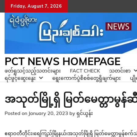
Skip
Friday, August 7, 2026
to
content
PCT NEWS HOMEPAGE
ဖတ်ရှုသင့်သည့်သတင်းများ
FACT CHECK
သတင်းစာ
ရင်ဖွင့်ဆွေးနွေး
ရွေးကောက်ပွဲစိစစ်တွေ့ရှိချက်များ
ပျ
အသုတ်မြို့ရှိ မြတ်မေတ္တာမွန်ဆီဆ
Posted on
January 20, 2023
by
ရှင်ယွန်း
ဧရာဝတီတိုင်း၊ရေကြည်မြိုနယ်၊အသုတ်မြိုရှိ မြတ်မေတ္တာမွန်စက်သု