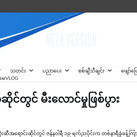
သတင်း
ပညာပေး
စစ်ချီသီချင်း
ဖျော်ဖ
ိုမေVLOG
ိုင်တွင် မီးလောင်မှုဖြစ်ပွား
ံးဆီအရောင်းဆိုင်တွင် ဇန်နဝါရီ ၁၉ ရက်ညပိုင်းက တစ်နာရီခွဲခန့်ကြ