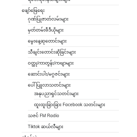
ဖျော်ဖြေရေး
ဂုဏ်ပြုဇာတ်လမ်းများ
မှတ်တမ်းဗီဒီယိုများ
မွေးနေ့ဆုတောင်းများ
သီချင်းတောင်းဆိုခြင်းများ
ဝတ္ထု/ကာတွန်း/ကဗျာများ
ဆောင်းပါး/မဂ္ဂဇင်းများ
ပေါ်ပြူလာသတင်းများ
အနုပညာရှင်သတင်းများ
ထူးထူးခြားခြား Facebook သတင်းများ
သဇင် FM Radio
Tiktok ဆယ်လီများ