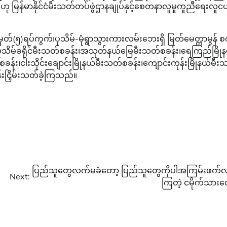
ည်ဟု မြန်မာနိုင်ငံမီးသတ်တပ်ဖွဲဌာနချုပ်နှင့်စေတနာလူမှုကူညီရေးလူင
တ်(၅)ရပ်ကွက်၊ပုသိမ်-မုံရွာသွားကားလမ်းဘေးရှိ မြတ်မေတ္တာမွန် စ
 ပုသိမ်ခရိုင်မီးသတ်စခန်း၊အသုတ်နယ်မြေမီးသတ်စခန်း၊ရေကြည်မြို
ခန်း၊ငါးသိုင်းချောင်းမြိုနယ်မီးသတ်စခန်း၊ကျောင်းကုန်းမြိုနယ်မီး
န်းငြှိမ်းသတ်ခဲ့ကြသည်။
ပြည်သူတွေလက်မခံတော့ ပြည်သူတွေကိုပါအကြမ်းဖက်
Next:
ကြတဲ့ ငမိုက်သားတ