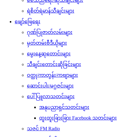
စစ်သည်ရေး/ဆိုသီချင်းများ
ရဲစိတ်ရဲမာန်သီချင်းများ
ဖျော်ဖြေရေး
ဂုဏ်ပြုဇာတ်လမ်းများ
မှတ်တမ်းဗီဒီယိုများ
မွေးနေ့ဆုတောင်းများ
သီချင်းတောင်းဆိုခြင်းများ
ဝတ္ထု/ကာတွန်း/ကဗျာများ
ဆောင်းပါး/မဂ္ဂဇင်းများ
ပေါ်ပြူလာသတင်းများ
အနုပညာရှင်သတင်းများ
ထူးထူးခြားခြား Facebook သတင်းများ
သဇင် FM Radio