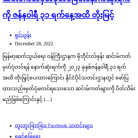
ကို ဇန်နဝါရီ ၃၁ ရက်နေ့အထိ တိုးမြင့်
ရှင်ယွန်း
December 28, 2022
မြန်မာ့ဆက်သွယ်ရေး ဝန်ကြီးဌာနက မိုဘိုင်းလ်ဖုန်း ဆင်းမ်ကတ်
မှတ်ပုံတင်ရန် နောက်ဆုံးရက်ကို ၂၀၂၃ ခုနှစ်ဇန်နဝါရီ ၃၁ ရက်
အထိ တိုးမြှင့်ပေးထားကြောင်း နိုင်ငံပိုင်သတင်းဌာနတွင် ဖော်ပြ
ထားသည်။မှတ်ပုံမတင်ရသေးသော ဆင်းမ်ကတ်များကို ပိတ်သိမ်း
မည်ဖြစ်ကြောင်းနှင့် […]
ထူးထူးခြားခြား Facebook သတင်းများ
ဖျော်ဖြေရေး