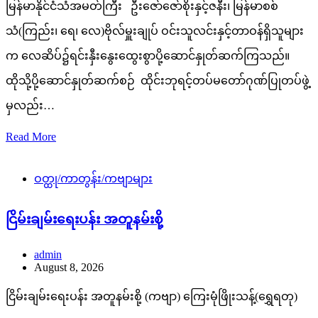
မြန်မာနိုင်ငံသံအမတ်ကြီး ဦးဇော်ဇော်စိုးနှင့်ဇနီး၊ မြန်မာစစ်
သံ(ကြည်း၊ ရေ၊ လေ)ဗိုလ်မှူးချုပ် ဝင်းသူလင်းနှင့်တာဝန်ရှိသူများ
က လေဆိပ်၌ရင်းနှီးနွေးထွေးစွာပို့ဆောင်နှုတ်ဆက်ကြသည်။
ထိုသို့ပို့ဆောင်နှုတ်ဆက်စဉ် ထိုင်းဘုရင့်တပ်မတော်ဂုဏ်ပြုတပ်ဖွဲ့
မှလည်း…
Read More
ဝတ္ထု/ကာတွန်း/ကဗျာများ
ငြိမ်းချမ်းရေးပန်း အတူနမ်းစို့
admin
August 8, 2026
ငြိမ်းချမ်းရေးပန်း အတူနမ်းစို့ (ကဗျာ) ကြေးမုံဖြိုးသန့်(ရွှေရတု)