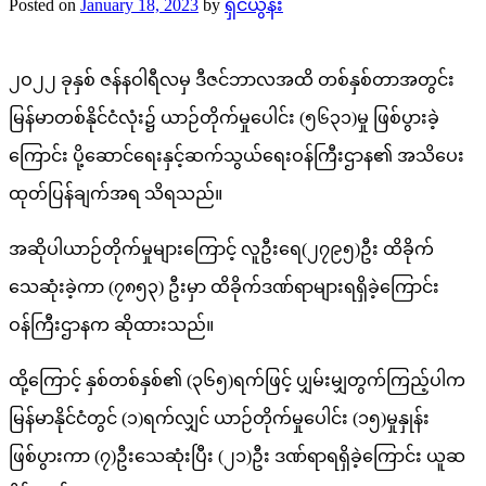
Posted on
January 18, 2023
by
ရှင်ယွန်း
၂ဝ၂၂ ခုနှစ် ဇန်နဝါရီလမှ ဒီဇင်ဘာလအထိ တစ်နှစ်တာအတွင်း
မြန်မာတစ်နိုင်ငံလုံး၌ ယာဉ်တိုက်မှုပေါင်း (၅၆၃၁)မှု ဖြစ်ပွားခဲ့
ကြောင်း ပို့ဆောင်ရေးနှင့်ဆက်သွယ်ရေးဝန်ကြီးဌာန၏ အသိပေး
ထုတ်ပြန်ချက်အရ သိရသည်။
အဆိုပါယာဉ်တိုက်မှုများကြောင့် လူဦးရေ(၂၇၉၅)ဦး ထိခိုက်
သေဆုံးခဲ့ကာ (၇၈၅၃) ဦးမှာ ထိခိုက်ဒဏ်ရာများရရှိခဲ့ကြောင်း
ဝန်ကြီးဌာနက ဆိုထားသည်။
ထို့ကြောင့် နှစ်တစ်နှစ်၏ (၃၆၅)ရက်ဖြင့် ပျှမ်းမျှတွက်ကြည့်ပါက
မြန်မာနိုင်ငံတွင် (၁)ရက်လျှင် ယာဉ်တိုက်မှုပေါင်း (၁၅)မှုနှုန်း
ဖြစ်ပွားကာ (၇)ဦးသေဆုံးပြီး (၂၁)ဦး ဒဏ်ရာရရှိခဲ့ကြောင်း ယူဆ