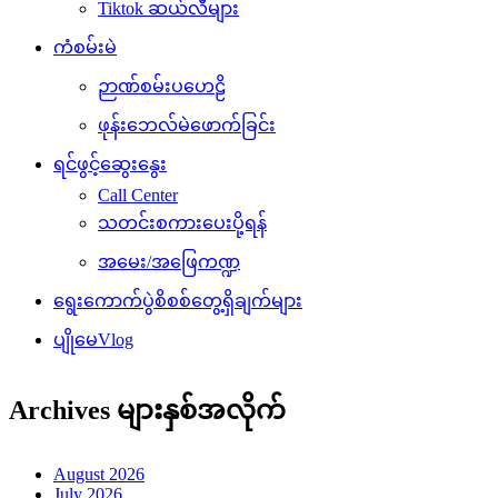
Tiktok ဆယ်လီများ
ကံစမ်းမဲ
ဉာဏ်စမ်းပဟေဠိ
ဖုန်းဘေလ်မဲဖောက်ခြင်း
ရင်ဖွင့်ဆွေးနွေး
Call Center
သတင်းစကားပေးပို့ရန်
အမေး/အဖြေကဏ္ဍ
ရွေးကောက်ပွဲစိစစ်တွေ့ရှိချက်များ
ပျိုမေVlog
Archives များနှစ်အလိုက်
August 2026
July 2026