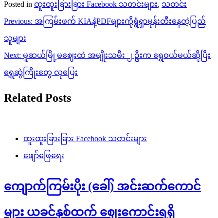
Posted in
ထူးထူးခြားခြား Facebook သတင်းများ
,
သတင်း
Post
Previous:
အကြမ်းဖက် KIAနဲ့PDFများကိုရွံရှာမုန်းတီးနေတဲ့ပြည်
navigation
သူများ
Next:
မူဆယ်မြို့မဈေးထဲ အမျိုးသမီး ၂ ဦးက ရွှေဝယ်မယ်ဆိုပြီး
ရွှေဆွဲကြိုးတွေ လုပြေး
Related Posts
ထူးထူးခြားခြား Facebook သတင်းများ
ဖျော်ဖြေရေး
ကျောက်ကြမ်းပိုး (ခေါ်) အင်းဆက်ကောင်
များ ယခင်နှစ်ထက် ဈေးကောင်းရရှိ