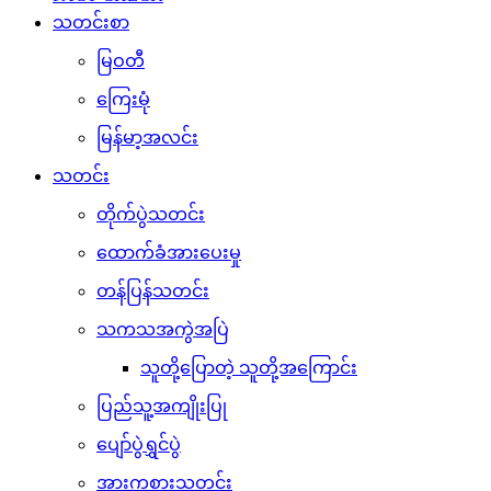
သတင်းစာ
မြဝတီ
ကြေးမုံ
မြန်မာ့အလင်း
သတင်း
တိုက်ပွဲသတင်း
ထောက်ခံအားပေးမှု
တန်ပြန်သတင်း
သကသအကွဲအပြဲ
သူတို့ပြောတဲ့ သူတို့အကြောင်း
ပြည်သူ့အကျိုးပြု
ပျော်ပွဲရွှင်ပွဲ
အားကစားသတင်း