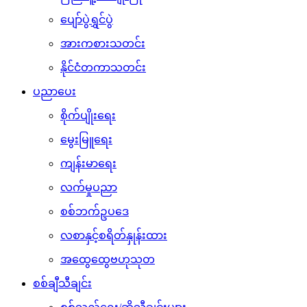
ပျော်ပွဲရွှင်ပွဲ
အားကစားသတင်း
နိုင်ငံတကာသတင်း
ပညာပေး
စိုက်ပျိုးရေး
မွေးမြူရေး
ကျန်းမာရေး
လက်မှုပညာ
စစ်ဘက်ဥပဒေ
လစာနှင့်စရိတ်နှုန်းထား
အထွေထွေဗဟုသုတ
စစ်ချီသီချင်း