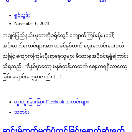
ရှင်ယွန်း
November 6, 2023
ကချင်ပြည်နယ်၊ ပူတာအိုခရိုင်တွင် ကျောက်ကြမ်းပိုး (ခေါ်)
အင်းဆက်ကောင်များအား ယခင်နှစ်ထက် ဈေးကောင်းပေးဝယ်
သဖြင့် ကျောက်ကြမ်းပိုးရှာဖွေသူများ မိသားစုအပိုဝင်ရရှိကြောင်း
သိရသည်။ “ဒီနှစ်မှာတော့ မနှစ်တုန်းကထက် ဈေးကရရှိလာတော့
မြစ်၊ ချောင်းတွေမှာလည်း […]
ထူးထူးခြားခြား Facebook သတင်းများ
သတင်း
ဆင်းမ်ကတ်မှတ်ပုံတင်ခြင်းနောက်ဆုံးရက်