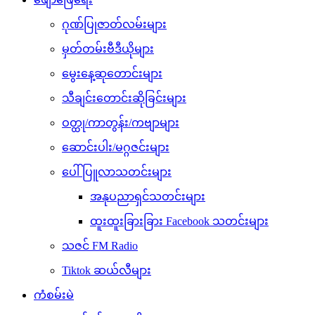
ဂုဏ်ပြုဇာတ်လမ်းများ
မှတ်တမ်းဗီဒီယိုများ
မွေးနေ့ဆုတောင်းများ
သီချင်းတောင်းဆိုခြင်းများ
ဝတ္ထု/ကာတွန်း/ကဗျာများ
ဆောင်းပါး/မဂ္ဂဇင်းများ
ပေါ်ပြူလာသတင်းများ
အနုပညာရှင်သတင်းများ
ထူးထူးခြားခြား Facebook သတင်းများ
သဇင် FM Radio
Tiktok ဆယ်လီများ
ကံစမ်းမဲ