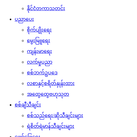
နိုင်ငံတကာသတင်း
ပညာပေး
စိုက်ပျိုးရေး
မွေးမြူရေး
ကျန်းမာရေး
လက်မှုပညာ
စစ်ဘက်ဥပဒေ
လစာနှင့်စရိတ်နှုန်းထား
အထွေထွေဗဟုသုတ
စစ်ချီသီချင်း
စစ်သည်ရေး/ဆိုသီချင်းများ
ရဲစိတ်ရဲမာန်သီချင်းများ
ဖျော်ဖြေရေး