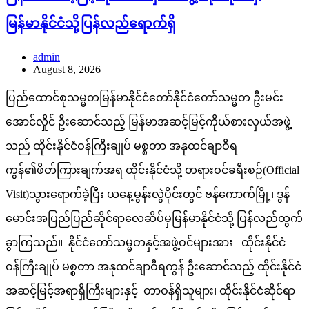
မြန်မာနိုင်ငံသို့ပြန်လည်ရောက်ရှိ
admin
August 8, 2026
ပြည်ထောင်စုသမ္မတမြန်မာနိုင်ငံတော်နိုင်ငံတော်သမ္မတ ဦးမင်း
အောင်လှိုင် ဦးဆောင်သည့် မြန်မာအဆင့်မြင့်ကိုယ်စားလှယ်အဖွဲ့
သည် ထိုင်းနိုင်ငံဝန်ကြီးချုပ် မစ္စတာ အနုထင်ချာဝီရ
ကွန်၏ဖိတ်ကြားချက်အရ ထိုင်းနိုင်ငံသို့ တရားဝင်ခရီးစဉ်(Official
Visit)သွားရောက်ခဲ့ပြီး ယနေ့မွန်းလွဲပိုင်းတွင် ဗန်ကောက်မြို့၊ ဒွန်
မောင်းအပြည်ပြည်ဆိုင်ရာလေဆိပ်မှမြန်မာနိုင်ငံသို့ ပြန်လည်ထွက်
ခွာကြသည်။ နိုင်ငံတော်သမ္မတနှင့်အဖွဲ့ဝင်များအား ထိုင်းနိုင်ငံ
ဝန်ကြီးချုပ် မစ္စတာ အနုထင်ချာဝီရကွန် ဦးဆောင်သည့် ထိုင်းနိုင်ငံ
အဆင့်မြင့်အရာရှိကြီးများနှင့် တာဝန်ရှိသူများ၊ ထိုင်းနိုင်ငံဆိုင်ရာ