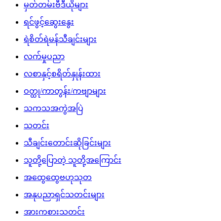
မှတ်တမ်းဗီဒီယိုများ
ရင်ဖွင့်ဆွေးနွေး
ရဲစိတ်ရဲမန်သီချင်းများ
လက်မှုပညာ
လစာနှင့်စရိတ်နှုန်းထား
ဝတ္ထု/ကာတွန်း/ကဗျာများ
သကသအကွဲအပြဲ
သတင်း
သီချင်းတောင်းဆိုခြင်းများ
သူတို့ပြောတဲ့ သူတို့အကြောင်း
အထွေထွေဗဟုသုတ
အနုပညာရှင်သတင်းများ
အားကစားသတင်း