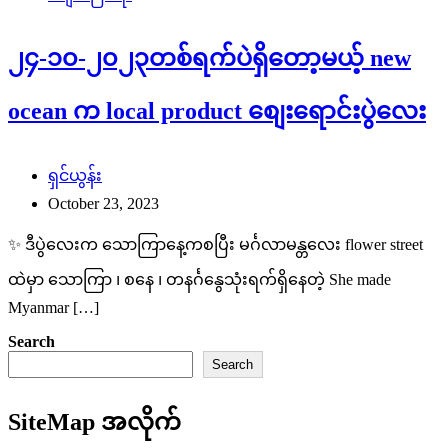
၂၄-၁၀-၂၀၂၃တစ်ရက်ပဲရှိတော့မယ့် new
ocean က local product စျေးရောင်းပွဲလေး
ရှင်ယွန်း
October 23, 2023
✨ ဒီပွဲလေးက သောကြာနေ့ကစပြီး မင်္ဂလာမန္တလေး flower street
ထဲမှာ သောကြာ ၊ စနေ ၊ တနင်္ဂနွေသုံးရက်ရှိနေတဲ့ She made
Myanmar […]
Search
Search
SiteMap အလိုက်