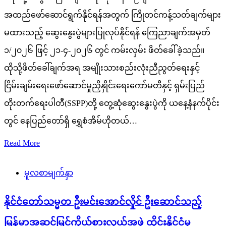
အထည်ဖော်ဆောင်ရွက်နိုင်ရန်အတွက် ကြိုတင်ကန့်သတ်ချက်များ
မထားသည့် ဆွေးနွေးပွဲများပြုလုပ်နိုင်ရန် ကြေညာချက်အမှတ်
၁/၂၀၂၆ ဖြင့် ၂၁-၄-၂၀၂၆ တွင် ကမ်းလှမ်း ဖိတ်ခေါ်ခဲ့သည်။
ထိုသို့ဖိတ်ခေါ်ချက်အရ အမျိုးသားစည်းလုံးညီညွတ်ရေးနှင့်
ငြိမ်းချမ်းရေးဖော်ဆောင်မှုညှိနှိုင်းရေးကော်မတီနှင့် ရှမ်းပြည်
တိုးတက်ရေးပါတီ(SSPP)တို့ တွေ့ဆုံဆွေးနွေးပွဲကို ယနေ့နံနက်ပိုင်း
တွင် နေပြည်တော်ရှိ ရွှေစံအိမ်ဟိုတယ်…
Read More
မူလစာမျက်နှာ
နိုင်ငံတော်သမ္မတ ဦးမင်းအောင်လှိုင် ဦးဆောင်သည့်
မြန်မာအဆင့်မြင့်ကိုယ်စားလှယ်အဖွဲ့ ထိုင်းနိုင်ငံမှ