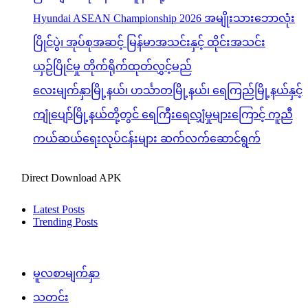
Hyundai ASEAN Championship 2026 အမျိုးသားဘောလုံး
ပြိုင်ပွဲ၊ အုပ်စုအဆင့် မြန်မာအသင်းနှင့် ထိုင်းအသင်း
ယှဉ်ပြိုင်မှု တိုက်ရိုက်ထုတ်လွှင့်မည်
လေးမျက်နှာမြို့နယ်၊ ဟင်္သာတမြို့နယ်၊ ရေကြည်မြို့နယ်နှင့်
ကျုံပျော်မြို့နယ်တို့တွင် ရေကြီးရေလျှံမှုများကြောင့် ကူညီ
ကယ်ဆယ်ရေးလုပ်ငန်းများ ဆက်လက်ဆောင်ရွက်
Direct Download APK
Latest Posts
Trending Posts
မူလစာမျက်နှာ
သတင်း