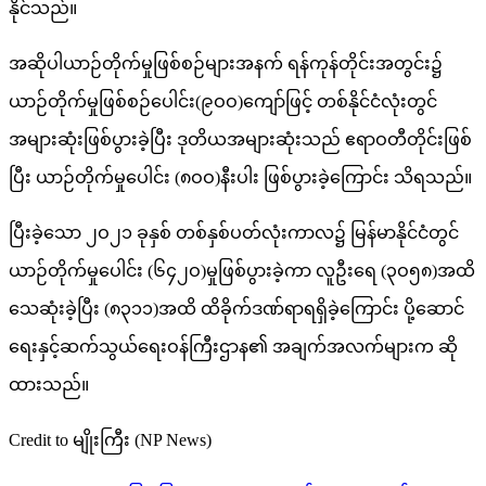
နိုင်သည်။
အဆိုပါယာဉ်တိုက်မှုဖြစ်စဉ်များအနက် ရန်ကုန်တိုင်းအတွင်း၌
ယာဉ်တိုက်မှုဖြစ်စဉ်ပေါင်း(၉ဝဝ)ကျော်ဖြင့် တစ်နိုင်ငံလုံးတွင်
အများဆုံးဖြစ်ပွားခဲ့ပြီး ဒုတိယအများဆုံးသည် ဧရာဝတီတိုင်းဖြစ်
ပြီး ယာဉ်တိုက်မှုပေါင်း (၈ဝဝ)နီးပါး ဖြစ်ပွားခဲ့ကြောင်း သိရသည်။
ပြီးခဲ့သော ၂ဝ၂၁ ခုနှစ် တစ်နှစ်ပတ်လုံးကာလ၌ မြန်မာနိုင်ငံတွင်
ယာဉ်တိုက်မှုပေါင်း (၆၄၂ဝ)မှုဖြစ်ပွားခဲ့ကာ လူဦးရေ (၃ဝ၅၈)အထိ
သေဆုံးခဲ့ပြီး (၈၃၁၁)အထိ ထိခိုက်ဒဏ်ရာရရှိခဲ့ကြောင်း ပို့ဆောင်
ရေးနှင့်ဆက်သွယ်ရေးဝန်ကြီးဌာန၏ အချက်အလက်များက ဆို
ထားသည်။
Credit to မျိုးကြီး (NP News)