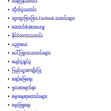
တန်ပြန်သတင်း
တိုက်ပွဲသတင်း
ထူးထူးခြားခြား Facebook သတင်းများ
ထောက်ခံအားပေးမှု
နိုင်ငံတကာသတင်း
ပညာပေး
ပေါ်ပြူလာသတင်းများ
ပျော်ပွဲရွှင်ပွဲ
ပြည်သူ့အကျိုးပြု
ဖျော်ဖြေရေး
မူလစာမျက်နှာ
မွေးနေ့ဆုတောင်းများ
မွေးမြူရေး