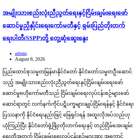
အမျိုးသားစည်းလုံးညီညွတ်ရေးနှင့်ငြိမ်းချမ်းရေးဖော်
ဆောင်မှုညှိနှိုင်းရေးကော်မတီနှင့် ရှမ်းပြည်တိုးတက်
ရေးပါတီ(SSPP)တို့ တွေ့ဆုံဆွေးနွေး
admin
August 8, 2026
ပြည်ထောင်စုသမ္မတမြန်မာနိုင်ငံတော် နိုင်ငံတော်သမ္မတဦးဆောင်
သည့် အမျိုးသားစည်းလုံးညီညွတ်ရေးနှင့်ငြိမ်းချမ်းရေးဖော်
ဆောင်မှုဗဟိုကော်မတီသည် ငြိမ်းချမ်းရေးလုပ်ငန်းစဉ်များဖော်
ဆောင်ရာတွင် လက်နက်ကိုင်ပဋိပက္ခများချုပ်ငြိမ်းရန်နှင့် နိုင်ငံရေး
ပြဿနာကို နိုင်ငံရေးနည်းဖြင့် ဖြေရှင်းရန် အထူးလိုအပ်သည်ဟု
ယုံကြည်ပြီး နိုင်ငံတော်ဖွံ့ဖြိုးတိုးတက်ရေးနှင့် တည်ငြိမ်အေးချမ်း
ရေးတို့အတွက် ငြိမ်းချမ်းရေးလုပ်ငန်းစဉ်များအား အကောင်