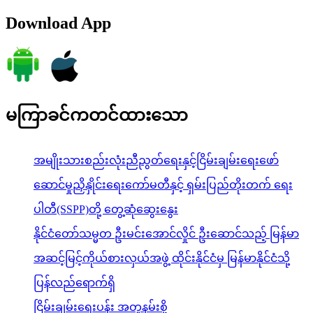
Download App
မကြာခင်ကတင်ထားသော
အမျိုးသားစည်းလုံးညီညွတ်ရေးနှင့်ငြိမ်းချမ်းရေးဖော်
ဆောင်မှုညှိနှိုင်းရေးကော်မတီနှင့် ရှမ်းပြည်တိုးတက် ရေး
ပါတီ(SSPP)တို့ တွေ့ဆုံဆွေးနွေး
နိုင်ငံတော်သမ္မတ ဦးမင်းအောင်လှိုင် ဦးဆောင်သည့် မြန်မာ
အဆင့်မြင့်ကိုယ်စားလှယ်အဖွဲ့ ထိုင်းနိုင်ငံမှ မြန်မာနိုင်ငံသို့
ပြန်လည်ရောက်ရှိ
ငြိမ်းချမ်းရေးပန်း အတူနမ်းစို့