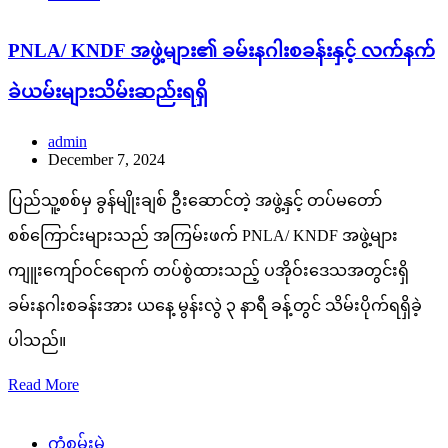
PNLA/ KNDF အဖွဲ့များ၏ ခမ်းနဂါးစခန်းနှင့် လက်နက်
ခဲယမ်းများသိမ်းဆည်းရရှိ
admin
December 7, 2024
ပြည်သူ့စစ်မှ ခွန်မျိုးချစ် ဦးဆောင်တဲ့ အဖွဲ့နှင့် တပ်မတော်
စစ်ကြောင်းများသည် အကြမ်းဖက် PNLA/ KNDF အဖွဲ့များ
ကျူးကျော်ဝင်ရောက် တပ်စွဲထားသည့် ပအိုဝ်းဒေသအတွင်းရှိ
ခမ်းနဂါးစခန်းအား ယနေ့ မွန်းလွဲ ၃ နာရီ ခန့်တွင် သိမ်းပိုက်ရရှိခဲ့
ပါသည်။
Read More
ကံစမ်းမဲ