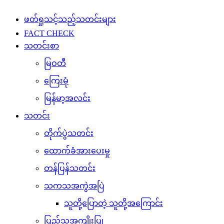
ဖတ်ရှုသင့်သည့်သတင်းများ
FACT CHECK
သတင်းစာ
မြဝတီ
ကြေးမုံ
မြန်မာ့အလင်း
သတင်း
တိုက်ပွဲသတင်း
ထောက်ခံအားပေးမှု
တန်ပြန်သတင်း
သကသအကွဲအပြဲ
သူတို့ပြောတဲ့ သူတို့အကြောင်း
ပြည်သူ့အကျိုးပြု