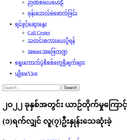
ဉာဏ်စမ်းပဟေဠိ
ဖုန်းဘေလ်မဲဖောက်ခြင်း
ရင်ဖွင့်ဆွေးနွေး
Call Center
သတင်းစကားပေးပို့ရန်
အမေး/အဖြေကဏ္ဍ
ရွေးကောက်ပွဲစိစစ်တွေ့ရှိချက်များ
ပျိုမေVlog
Search
for:
၂ဝ၂၂ ခုနှစ်အတွင်း ယာဉ်တိုက်မှုကြောင့်
(၁)ရက်လျှင် လူ(၇)ဦးနှုန်းသေဆုံးခဲ့