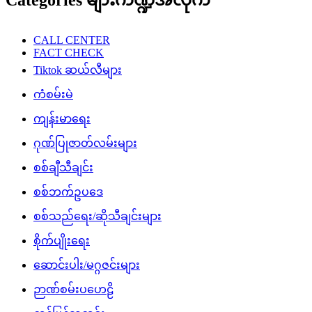
CALL CENTER
FACT CHECK
Tiktok ဆယ်လီများ
ကံစမ်းမဲ
ကျန်းမာရေး
ဂုဏ်ပြုဇာတ်လမ်းများ
စစ်ချီသီချင်း
စစ်ဘက်ဥပဒေ
စစ်သည်ရေး/ဆိုသီချင်းများ
စိုက်ပျိုးရေး
ဆောင်းပါး/မဂ္ဂဇင်းများ
ဉာဏ်စမ်းပဟေဠိ