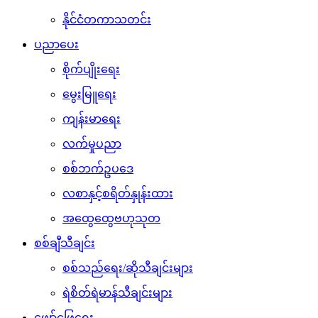
နိုင်ငံတကာသတင်း
ပညာပေး
စိုက်ပျိုးရေး
မွေးမြူရေး
ကျန်းမာရေး
လက်မှုပညာ
စစ်ဘက်ဥပဒေ
လစာနှင့်စရိတ်နှုန်းထား
အထွေထွေဗဟုသုတ
စစ်ချီသီချင်း
စစ်သည်ရေး/ဆိုသီချင်းများ
ရဲစိတ်ရဲမာန်သီချင်းများ
ဖျော်ဖြေရေး