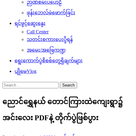
ဉာဏ်စမ်းပဟေဠိ
ဖုန်းဘေလ်မဲဖောက်ခြင်း
ရင်ဖွင့်ဆွေးနွေး
Call Center
သတင်းစကားပေးပို့ရန်
အမေး/အဖြေကဏ္ဍ
ရွေးကောက်ပွဲစိစစ်တွေ့ရှိချက်များ
ပျိုမေVlog
Search
for:
ညောင်ရွှေနယ် ‌တောင်ကြားထဲကျေးရွာ၌
အင်းလေး PDFနဲ့ တိုက်ပွဲဖြစ်ပွား