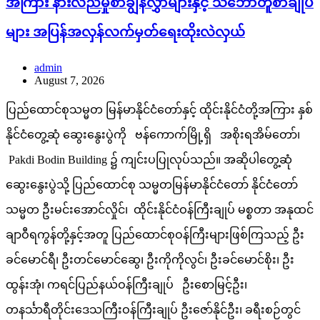
အကြား နားလည်မှုစာချွန်လွှာများနှင့် သဘောတူစာချုပ်
များ အပြန်အလှန်လက်မှတ်ရေးထိုးလဲလှယ်
admin
August 7, 2026
ပြည်ထောင်စုသမ္မတ မြန်မာနိုင်ငံတော်နှင့် ထိုင်းနိုင်ငံတို့အကြား နှစ်
နိုင်ငံတွေ့ဆုံ ဆွေးနွေးပွဲကို ဗန်ကောက်မြို့ရှိ အစိုးရအိမ်တော်၊
Pakdi Bodin Building ၌ ကျင်းပပြုလုပ်သည်။ အဆိုပါတွေ့ဆုံ
ဆွေးနွေးပွဲသို့ ပြည်ထောင်စု သမ္မတမြန်မာနိုင်ငံတော် နိုင်ငံတော်
သမ္မတ ဦးမင်းအောင်လှိုင်၊ ထိုင်းနိုင်ငံဝန်ကြီးချုပ် မစ္စတာ အနုထင်
ချာဝီရကွန်တို့နှင့်အတူ ပြည်ထောင်စုဝန်ကြီးများဖြစ်ကြသည့် ဦး
ခင်မောင်ရီ၊ ဦးတင်မောင်ဆွေ၊ ဦးကိုကိုလွင်၊ ဦးခင်မောင်စိုး၊ ဦး
ထွန်းအုံ၊ ကရင်ပြည်နယ်ဝန်ကြီးချုပ် ဦးစောမြင့်ဦး၊
တနင်္သာရီတိုင်းဒေသကြီးဝန်ကြီးချုပ် ဦးဇော်နိုင်ဦး၊ ခရီးစဉ်တွင်