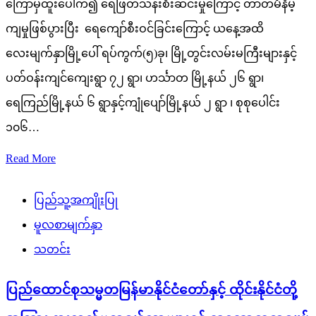
ကြောမှထူးပေါက်၍ ရေဖြတ်သန်းစီးဆင်းမှုကြောင့် တာတမံနိမ့်
ကျမှုဖြစ်ပွားပြီး ရေကျော်စီးဝင်ခြင်းကြောင့် ယနေ့အထိ
လေးမျက်နှာမြို့ပေါ် ရပ်ကွက်(၅)ခု၊ မြို့တွင်းလမ်းမကြီးများနှင့်
ပတ်ဝန်းကျင်ကျေးရွာ ၇၂ ရွာ၊ ဟင်္သာတ မြို့နယ် ၂၆ ရွာ၊
ရေကြည်မြို့နယ် ၆ ရွာနှင့်ကျုံပျော်မြို့နယ် ၂ ရွာ ၊ စုစုပေါင်း
၁၀၆…
Read More
ပြည်သူ့အကျိုးပြု
မူလစာမျက်နှာ
သတင်း
ပြည်ထောင်စုသမ္မတမြန်မာနိုင်ငံတော်နှင့် ထိုင်းနိုင်ငံတို့