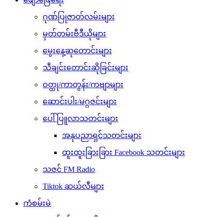
ဂုဏ်ပြုဇာတ်လမ်းများ
မှတ်တမ်းဗီဒီယိုများ
မွေးနေ့ဆုတောင်းများ
သီချင်းတောင်းဆိုခြင်းများ
ဝတ္ထု/ကာတွန်း/ကဗျာများ
ဆောင်းပါး/မဂ္ဂဇင်းများ
ပေါ်ပြူလာသတင်းများ
အနုပညာရှင်သတင်းများ
ထူးထူးခြားခြား Facebook သတင်းများ
သဇင် FM Radio
Tiktok ဆယ်လီများ
ကံစမ်းမဲ