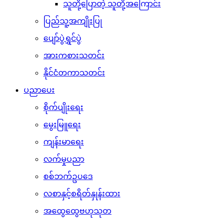
သူတို့ပြောတဲ့ သူတို့အကြောင်း
ပြည်သူ့အကျိုးပြု
ပျော်ပွဲရွှင်ပွဲ
အားကစားသတင်း
နိုင်ငံတကာသတင်း
ပညာပေး
စိုက်ပျိုးရေး
မွေးမြူရေး
ကျန်းမာရေး
လက်မှုပညာ
စစ်ဘက်ဥပဒေ
လစာနှင့်စရိတ်နှုန်းထား
အထွေထွေဗဟုသုတ