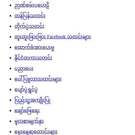
ဉာဏ်စမ်းပဟေဠိ
တန်ပြန်သတင်း
တိုက်ပွဲသတင်း
ထူးထူးခြားခြား Facebook သတင်းများ
ထောက်ခံအားပေးမှု
နိုင်ငံတကာသတင်း
ပညာပေး
ပေါ်ပြူလာသတင်းများ
ပျော်ပွဲရွှင်ပွဲ
ပြည်သူ့အကျိုးပြု
ဖျော်ဖြေရေး
မူလစာမျက်နှာ
မွေးနေ့ဆုတောင်းများ