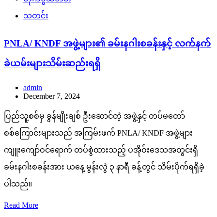
သတင်း
PNLA/ KNDF အဖွဲ့များ၏ ခမ်းနဂါးစခန်းနှင့် လက်နက်
ခဲယမ်းများသိမ်းဆည်းရရှိ
admin
December 7, 2024
ပြည်သူ့စစ်မှ ခွန်မျိုးချစ် ဦးဆောင်တဲ့ အဖွဲ့နှင့် တပ်မတော်
စစ်ကြောင်းများသည် အကြမ်းဖက် PNLA/ KNDF အဖွဲ့များ
ကျူးကျော်ဝင်ရောက် တပ်စွဲထားသည့် ပအိုဝ်းဒေသအတွင်းရှိ
ခမ်းနဂါးစခန်းအား ယနေ့ မွန်းလွဲ ၃ နာရီ ခန့်တွင် သိမ်းပိုက်ရရှိခဲ့
ပါသည်။
Read More