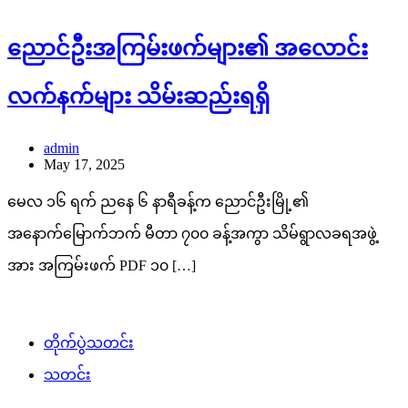
ညောင်ဦးအကြမ်းဖက်များ၏ အလောင်း
လက်နက်များ သိမ်းဆည်းရရှိ
admin
May 17, 2025
မေလ ၁၆ ရက် ညနေ ၆ နာရီခန့်က ညောင်ဦးမြို့၏
အနောက်မြောက်ဘက် မီတာ ၇၀၀ ခန့်အကွာ သိမ်ရွာလခရအဖွဲ့
အား အကြမ်းဖက် PDF ၁၀ […]
တိုက်ပွဲသတင်း
သတင်း