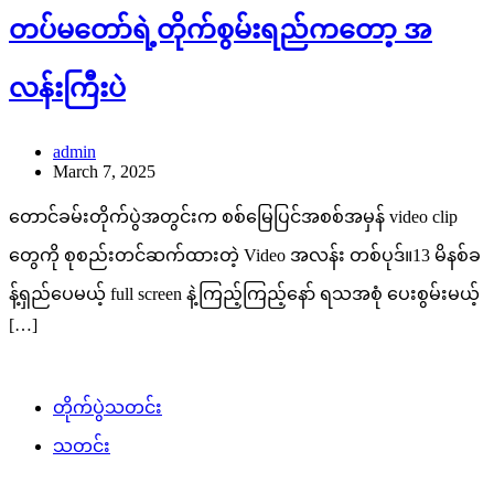
တပ်မတော်ရဲ့တိုက်စွမ်းရည်ကတော့ အ
လန်းကြီးပဲ
admin
March 7, 2025
တောင်ခမ်းတိုက်ပွဲအတွင်းက စစ်မြေပြင်အစစ်အမှန် video clip
တွေကို စုစည်းတင်ဆက်ထားတဲ့ Video အလန်း တစ်ပုဒ်။13 မိနစ်ခ
န့်ရှည်ပေမယ့် full screen နဲ့ကြည့်ကြည့်နော် ရသအစုံ ပေးစွမ်းမယ့်
[…]
တိုက်ပွဲသတင်း
သတင်း