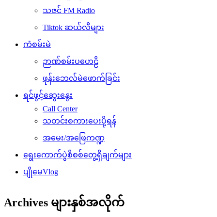
သဇင် FM Radio
Tiktok ဆယ်လီများ
ကံစမ်းမဲ
ဉာဏ်စမ်းပဟေဠိ
ဖုန်းဘေလ်မဲဖောက်ခြင်း
ရင်ဖွင့်ဆွေးနွေး
Call Center
သတင်းစကားပေးပို့ရန်
အမေး/အဖြေကဏ္ဍ
ရွေးကောက်ပွဲစိစစ်တွေ့ရှိချက်များ
ပျိုမေVlog
Archives များနှစ်အလိုက်