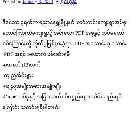
Posted on
January 4, 2023
by
ရှင်ယွန်း
‌ဒီဇင်ဘာ ၃ရက်က ညောင်‌ရွှေမြို့နယ်၊ လင်းကင်းကျေးရွာအုပ်စု၊
တောင်ကြားထဲကျေးရွာ၌ အင်းလေး PDF အဖွဲ့နှင့် တပ်မတော်
စစ်ကြောင်းတို့ တိုက်ပွဲဖြစ်ပွားခဲ့ရာ- -PDF အလောင်း ၃ လောင်း
-PDF အရှင် ၁ယောက် ဖမ်းဆီးရမိ
-သေနတ် (12)လက်
-ကျည်အိမ်များ
-ကျည်အမျိုးအစားအမျိုးမျိုး
-Drone တစ်ခုနှင့် အခြားဆက်စပ်ပစ္စည်းများ သိမ်းဆည်းရမိ
ကြောင်း သတင်းရရှိပါတယ်။