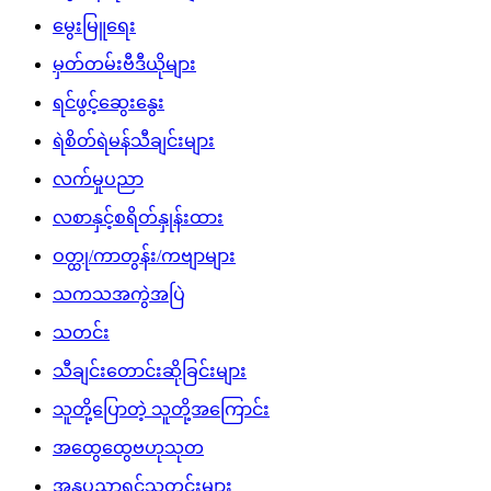
မွေးမြူရေး
မှတ်တမ်းဗီဒီယိုများ
ရင်ဖွင့်ဆွေးနွေး
ရဲစိတ်ရဲမန်သီချင်းများ
လက်မှုပညာ
လစာနှင့်စရိတ်နှုန်းထား
ဝတ္ထု/ကာတွန်း/ကဗျာများ
သကသအကွဲအပြဲ
သတင်း
သီချင်းတောင်းဆိုခြင်းများ
သူတို့ပြောတဲ့ သူတို့အကြောင်း
အထွေထွေဗဟုသုတ
အနုပညာရှင်သတင်းများ