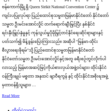
ဗန်ကောက်မြို့ရှိ Queen Sirikit National Convention Center ၌
ကျင်းပပြုလုပ်ရာ ပြည်ထောင်စုသမ္မတမြန်မာနိုင်ငံတော် နိုင်ငံတော်
သမ္မတ ဦးမင်းအောင်လှိုင် တက်ရောက်ချီးမြှင့်ပြီး နှစ်နိုင်ငံ
ရင်းနှီးမြှုပ်နှံမှုနှင့် ကုန်သွယ်မှုပိုမိုမြှင့်တင်နိုင်ရေးဆိုင်ရာများနှင့်
ပတ်သက်၍ မိန့်ခွန်းပြောကြားသည်။ အဆိုပါ “မြန်မာ-ထိုင်း
စီးပွားရေးဖိုရမ်”သို့ ပြည်ထောင်စုသမ္မတမြန်မာနိုင်ငံတော်
နိုင်ငံတော်သမ္မတ ဦးမင်းအောင်လှိုင်နှင့်အတူ ခရီးစဉ်တွင်လိုက်ပါ
လာသည့် မြန်မာအဆင့်မြင့်ကိုယ်စားလှယ်အဖွဲ့ဝင်များ၊ ထိုင်းနိုင်ငံ
ဝန်ကြီးချုပ် မစ္စတာ အနုထင် ချာဝီရကွန် နှင့် ထိုင်းနိုင်ငံအစိုးရအဖွဲ့
မှတာဝန်ရှိသူများ၊ …
Read More
တိုက်ပွဲသတင်း