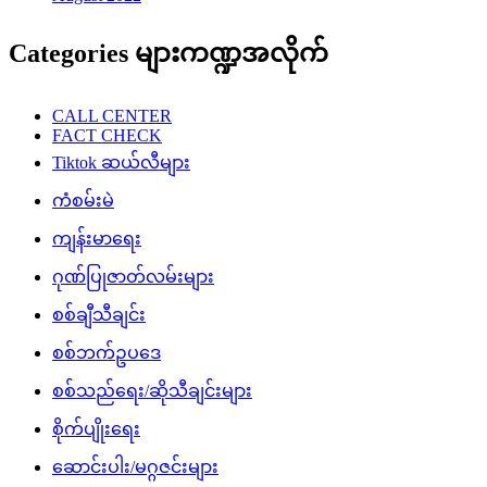
Categories များကဏ္ဍအလိုက်
CALL CENTER
FACT CHECK
Tiktok ဆယ်လီများ
ကံစမ်းမဲ
ကျန်းမာရေး
ဂုဏ်ပြုဇာတ်လမ်းများ
စစ်ချီသီချင်း
စစ်ဘက်ဥပဒေ
စစ်သည်ရေး/ဆိုသီချင်းများ
စိုက်ပျိုးရေး
ဆောင်းပါး/မဂ္ဂဇင်းများ