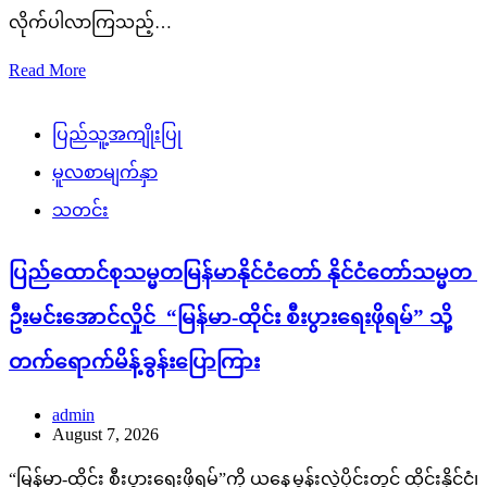
လိုက်ပါလာကြသည့်…
Read More
ပြည်သူ့အကျိုးပြု
မူလစာမျက်နှာ
သတင်း
ပြည်ထောင်စုသမ္မတမြန်မာနိုင်ငံတော် နိုင်ငံတော်သမ္မတ
ဦးမင်းအောင်လှိုင် “မြန်မာ-ထိုင်း စီးပွားရေးဖိုရမ်” သို့
တက်ရောက်မိန့်ခွန်းပြောကြား
admin
August 7, 2026
“မြန်မာ-ထိုင်း စီးပွားရေးဖိုရမ်”ကို ယနေ့မွန်းလွဲပိုင်းတွင် ထိုင်းနိုင်ငံ၊