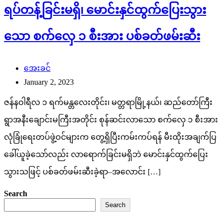
ရပ်တန့်ခြင်းမရှိ၊ မောင်းနှင်ထွက်ပြေးသွား
သော စက်လှေ ၁ စီးအား ပစ်ခတ်ဖမ်းဆီး
အေးခင်
January 2, 2023
ဇန်နဝါရီလ ၁ ရက်မန္တလေးတိုင်း၊ မတ္တရာမြို့နယ်၊ ဆည်တော်ကြီး
ရွာအနီးချောင်းမကြီးအတိုင်း စုန်ဆင်းလာသော စက်လှေ ၁ စီးအား
လုံခြုံရေးတပ်ဖွဲ့ဝင်များက တွေ့ရှိပြီးကမ်းကပ်ရန် မီးထိုးအချက်ပြ
ခေါ်ယူခဲ့သော်လည်း လာရောက်ခြင်းမရှိဘဲ မောင်းနှင်ထွက်ပြေး
သွားသဖြင့် ပစ်ခတ်ဖမ်းဆီးခဲ့ရာ–အလောင်း […]
Search
Search