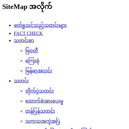
SiteMap အလိုက်
ဖတ်ရှုသင့်သည့်သတင်းများ
FACT CHECK
သတင်းစာ
မြဝတီ
ကြေးမုံ
မြန်မာ့အလင်း
သတင်း
တိုက်ပွဲသတင်း
ထောက်ခံအားပေးမှု
တန်ပြန်သတင်း
သကသအကွဲအပြဲ