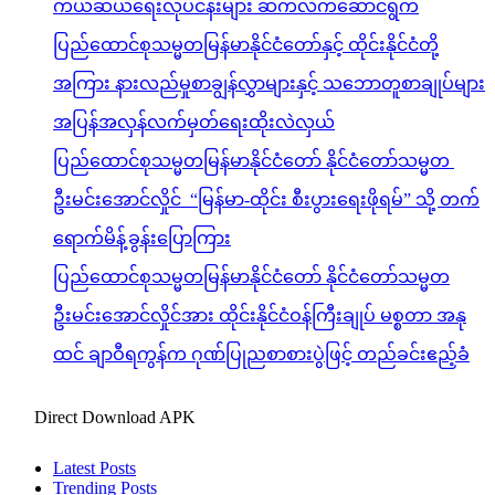
ကယ်ဆယ်ရေးလုပ်ငန်းများ ဆက်လက်ဆောင်ရွက်
ပြည်ထောင်စုသမ္မတမြန်မာနိုင်ငံတော်နှင့် ထိုင်းနိုင်ငံတို့
အကြား နားလည်မှုစာချွန်လွှာများနှင့် သဘောတူစာချုပ်များ
အပြန်အလှန်လက်မှတ်ရေးထိုးလဲလှယ်
ပြည်ထောင်စုသမ္မတမြန်မာနိုင်ငံတော် နိုင်ငံတော်သမ္မတ
ဦးမင်းအောင်လှိုင် “မြန်မာ-ထိုင်း စီးပွားရေးဖိုရမ်” သို့ တက်
ရောက်မိန့်ခွန်းပြောကြား
ပြည်ထောင်စုသမ္မတမြန်မာနိုင်ငံတော် နိုင်ငံတော်သမ္မတ
ဦးမင်းအောင်လှိုင်အား ထိုင်းနိုင်ငံဝန်ကြီးချုပ် မစ္စတာ အနု
ထင် ချာဝီရကွန်က ဂုဏ်ပြုညစာစားပွဲဖြင့် တည်ခင်းဧည့်ခံ
Direct Download APK
Latest Posts
Trending Posts