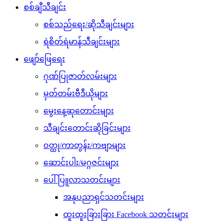
စစ်ချီသီချင်း
စစ်သည်ရေး/ဆိုသီချင်းများ
ရဲစိတ်ရဲမာန်သီချင်းများ
ဖျော်ဖြေရေး
ဂုဏ်ပြုဇာတ်လမ်းများ
မှတ်တမ်းဗီဒီယိုများ
မွေးနေ့ဆုတောင်းများ
သီချင်းတောင်းဆိုခြင်းများ
ဝတ္ထု/ကာတွန်း/ကဗျာများ
ဆောင်းပါး/မဂ္ဂဇင်းများ
ပေါ်ပြူလာသတင်းများ
အနုပညာရှင်သတင်းများ
ထူးထူးခြားခြား Facebook သတင်းများ