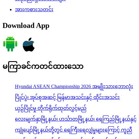
အားကစားသတင်း
Download App
မကြာခင်ကတင်ထားသော
Hyundai ASEAN Championship 2026 အမျိုးသားဘောလုံး
ပြိုင်ပွဲ၊ အုပ်စုအဆင့် မြန်မာအသင်းနှင့် ထိုင်းအသင်း
ယှဉ်ပြိုင်မှု တိုက်ရိုက်ထုတ်လွှင့်မည်
လေးမျက်နှာမြို့နယ်၊ ဟင်္သာတမြို့နယ်၊ ရေကြည်မြို့နယ်နှင့်
ကျုံပျော်မြို့နယ်တို့တွင် ရေကြီးရေလျှံမှုများကြောင့် ကူညီ