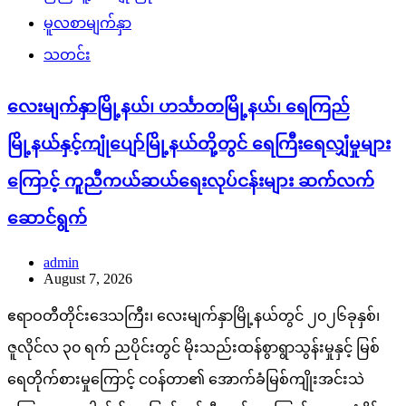
မူလစာမျက်နှာ
သတင်း
လေးမျက်နှာမြို့နယ်၊ ဟင်္သာတမြို့နယ်၊ ရေကြည်
မြို့နယ်နှင့်ကျုံပျော်မြို့နယ်တို့တွင် ရေကြီးရေလျှံမှုများ
ကြောင့် ကူညီကယ်ဆယ်ရေးလုပ်ငန်းများ ဆက်လက်
ဆောင်ရွက်
admin
August 7, 2026
ဧရာဝတီတိုင်းဒေသကြီး၊ လေးမျက်နှာမြို့နယ်တွင် ၂၀၂၆ခုနှစ်၊
ဇူလိုင်လ ၃၀ ရက် ညပိုင်းတွင် မိုးသည်းထန်စွာရွာသွန်းမှုနှင့် မြစ်
ရေတိုက်စားမှုကြောင့် ငဝန်တာ၏ အောက်ခံမြစ်ကျိုးအင်းသဲ