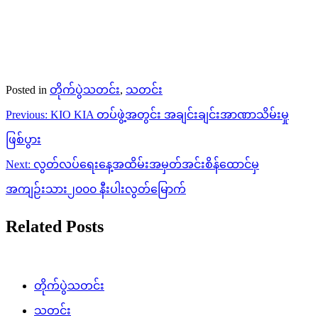
Posted in
တိုက်ပွဲသတင်း
,
သတင်း
Post
Previous:
KIO KIA တပ်ဖွဲ့အတွင်း အချင်းချင်းအာဏာသိမ်းမှု
navigation
ဖြစ်ပွား
Next:
လွတ်လပ်ရေးနေ့အထိမ်းအမှတ်အင်းစိန်ထောင်မှ
အကျဉ်းသား၂၀၀၀ နီးပါးလွတ်မြောက်
Related Posts
တိုက်ပွဲသတင်း
သတင်း