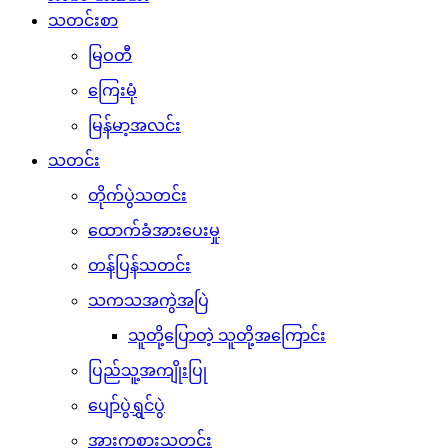
သတင်းစာ
မြဝတီ
ကြေးမုံ
မြန်မာ့အလင်း
သတင်း
တိုက်ပွဲသတင်း
ထောက်ခံအားပေးမှု
တန်ပြန်သတင်း
သကသအကွဲအပြဲ
သူတို့ပြောတဲ့ သူတို့အကြောင်း
ပြည်သူ့အကျိုးပြု
ပျော်ပွဲရွှင်ပွဲ
အားကစားသတင်း