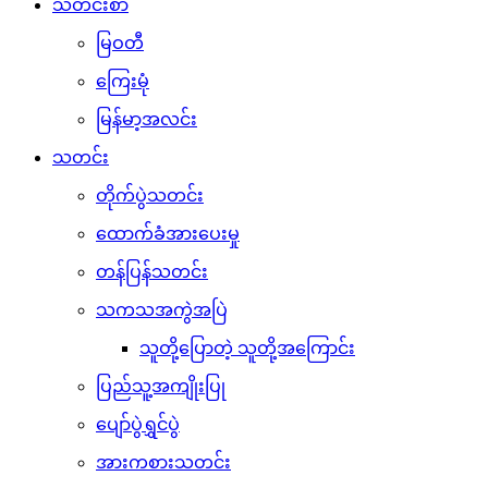
သတင်းစာ
မြဝတီ
ကြေးမုံ
မြန်မာ့အလင်း
သတင်း
တိုက်ပွဲသတင်း
ထောက်ခံအားပေးမှု
တန်ပြန်သတင်း
သကသအကွဲအပြဲ
သူတို့ပြောတဲ့ သူတို့အကြောင်း
ပြည်သူ့အကျိုးပြု
ပျော်ပွဲရွှင်ပွဲ
အားကစားသတင်း