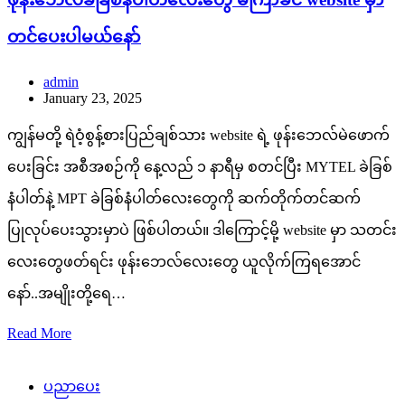
တင်ပေးပါမယ်နော်
admin
January 23, 2025
ကျွန်မတို့ ရဲဝံ့စွန့်စားပြည်ချစ်သား website ရဲ့ ဖုန်းဘေလ်မဲဖောက်
ပေးခြင်း အစီအစဉ်ကို နေ့လည် ၁ နာရီမှ စတင်ပြီး MYTEL ခဲခြစ်
နံပါတ်နဲ့ MPT ခဲခြစ်နံပါတ်လေးတွေကို ဆက်တိုက်တင်ဆက်
ပြုလုပ်ပေးသွားမှာပဲ ဖြစ်ပါတယ်။ ဒါကြောင့်မို့ website မှာ သတင်း
လေးတွေဖတ်ရင်း ဖုန်းဘေလ်လေးတွေ ယူလိုက်ကြရအောင်
နော်..အမျိုးတို့ရေ…
Read More
ပညာပေး