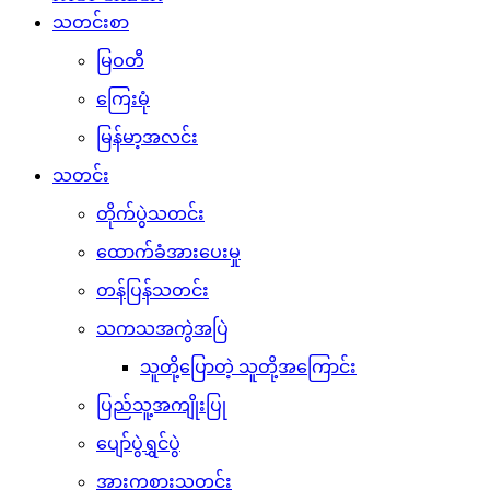
သတင်းစာ
မြဝတီ
ကြေးမုံ
မြန်မာ့အလင်း
သတင်း
တိုက်ပွဲသတင်း
ထောက်ခံအားပေးမှု
တန်ပြန်သတင်း
သကသအကွဲအပြဲ
သူတို့ပြောတဲ့ သူတို့အကြောင်း
ပြည်သူ့အကျိုးပြု
ပျော်ပွဲရွှင်ပွဲ
အားကစားသတင်း