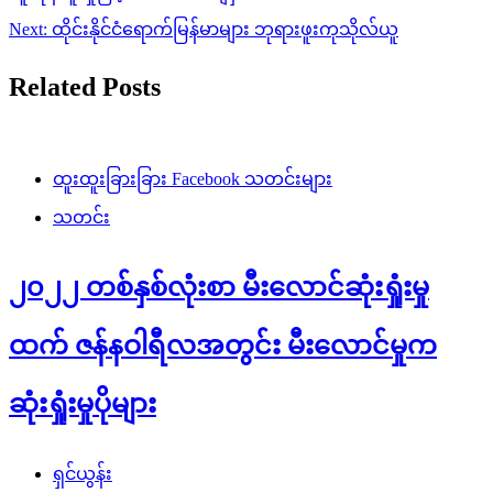
Next:
ထိုင်းနိုင်ငံရောက်မြန်မာများ ဘုရားဖူးကုသိုလ်ယူ
Related Posts
ထူးထူးခြားခြား Facebook သတင်းများ
သတင်း
၂၀၂၂ တစ်နှစ်လုံးစာ မီးလောင်ဆုံးရှုံးမှု
ထက် ဇန်နဝါရီလအတွင်း မီးလောင်မှုက
ဆုံးရှုံးမှုပိုများ
ရှင်ယွန်း