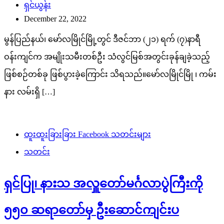
ရှင်ယွန်း
December 22, 2022
မွန်ပြည်နယ်၊ မော်လမြိုင်မြို့တွင် ဒီဇင်ဘာ (၂၁) ရက် (၇)နာရီ
ဝန်းကျင်က အမျိုးသမီးတစ်ဦး သံလွင်မြစ်အတွင်းခုန်ချခဲ့သည့်
ဖြစ်စဉ်တစ်ခု ဖြစ်ပွားခဲ့ကြောင်း သိရသည်။မော်လမြိုင်မြို ၊ ကမ်း
နား လမ်းရှိ […]
ထူးထူးခြားခြား Facebook သတင်းများ
သတင်း
ရှင်ပြု၊ နားသ အလှူတော်မင်္ဂလာပွဲကြီးကို
၅၅၀ ဆရာတော်မှ ဦးဆောင်ကျင်းပ