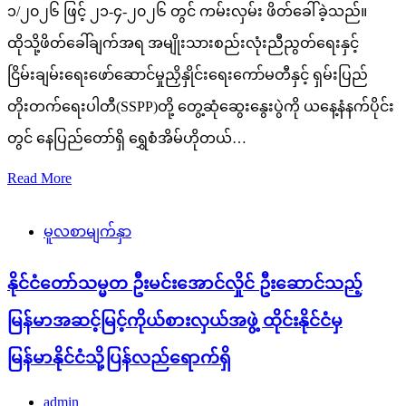
၁/၂၀၂၆ ဖြင့် ၂၁-၄-၂၀၂၆ တွင် ကမ်းလှမ်း ဖိတ်ခေါ်ခဲ့သည်။
ထိုသို့ဖိတ်ခေါ်ချက်အရ အမျိုးသားစည်းလုံးညီညွတ်ရေးနှင့်
ငြိမ်းချမ်းရေးဖော်ဆောင်မှုညှိနှိုင်းရေးကော်မတီနှင့် ရှမ်းပြည်
တိုးတက်ရေးပါတီ(SSPP)တို့ တွေ့ဆုံဆွေးနွေးပွဲကို ယနေ့နံနက်ပိုင်း
တွင် နေပြည်တော်ရှိ ရွှေစံအိမ်ဟိုတယ်…
Read More
မူလစာမျက်နှာ
နိုင်ငံတော်သမ္မတ ဦးမင်းအောင်လှိုင် ဦးဆောင်သည့်
မြန်မာအဆင့်မြင့်ကိုယ်စားလှယ်အဖွဲ့ ထိုင်းနိုင်ငံမှ
မြန်မာနိုင်ငံသို့ပြန်လည်ရောက်ရှိ
admin