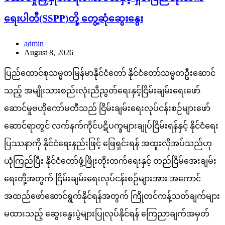
ရေးပါတီ(SSPP)တို့ တွေ့ဆုံဆွေးနွေး
admin
August 8, 2026
ပြည်ထောင်စုသမ္မတမြန်မာနိုင်ငံတော် နိုင်ငံတော်သမ္မတဦးဆောင်
သည့် အမျိုးသားစည်းလုံးညီညွတ်ရေးနှင့်ငြိမ်းချမ်းရေးဖော်
ဆောင်မှုဗဟိုကော်မတီသည် ငြိမ်းချမ်းရေးလုပ်ငန်းစဉ်များဖော်
ဆောင်ရာတွင် လက်နက်ကိုင်ပဋိပက္ခများချုပ်ငြိမ်းရန်နှင့် နိုင်ငံရေး
ပြဿနာကို နိုင်ငံရေးနည်းဖြင့် ဖြေရှင်းရန် အထူးလိုအပ်သည်ဟု
ယုံကြည်ပြီး နိုင်ငံတော်ဖွံ့ဖြိုးတိုးတက်ရေးနှင့် တည်ငြိမ်အေးချမ်း
ရေးတို့အတွက် ငြိမ်းချမ်းရေးလုပ်ငန်းစဉ်များအား အကောင်
အထည်ဖော်ဆောင်ရွက်နိုင်ရန်အတွက် ကြိုတင်ကန့်သတ်ချက်များ
မထားသည့် ဆွေးနွေးပွဲများပြုလုပ်နိုင်ရန် ကြေညာချက်အမှတ်