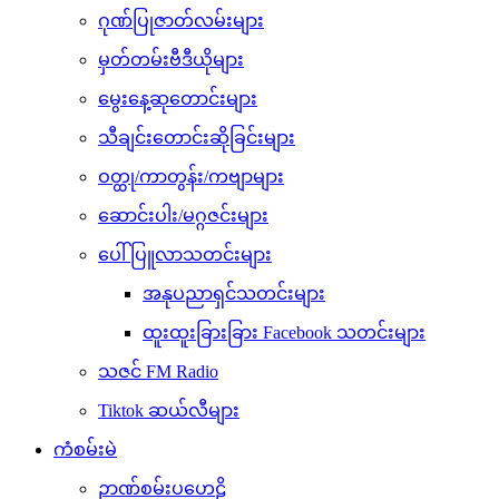
ဂုဏ်ပြုဇာတ်လမ်းများ
မှတ်တမ်းဗီဒီယိုများ
မွေးနေ့ဆုတောင်းများ
သီချင်းတောင်းဆိုခြင်းများ
ဝတ္ထု/ကာတွန်း/ကဗျာများ
ဆောင်းပါး/မဂ္ဂဇင်းများ
ပေါ်ပြူလာသတင်းများ
အနုပညာရှင်သတင်းများ
ထူးထူးခြားခြား Facebook သတင်းများ
သဇင် FM Radio
Tiktok ဆယ်လီများ
ကံစမ်းမဲ
ဉာဏ်စမ်းပဟေဠိ