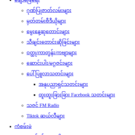
ဂုဏ်ပြုဇာတ်လမ်းများ
မှတ်တမ်းဗီဒီယိုများ
မွေးနေ့ဆုတောင်းများ
သီချင်းတောင်းဆိုခြင်းများ
ဝတ္ထု/ကာတွန်း/ကဗျာများ
ဆောင်းပါး/မဂ္ဂဇင်းများ
ပေါ်ပြူလာသတင်းများ
အနုပညာရှင်သတင်းများ
ထူးထူးခြားခြား Facebook သတင်းများ
သဇင် FM Radio
Tiktok ဆယ်လီများ
ကံစမ်းမဲ