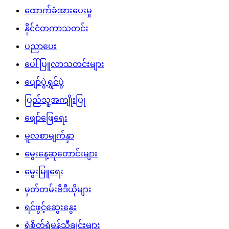
ထောက်ခံအားပေးမှု
နိုင်ငံတကာသတင်း
ပညာပေး
ပေါ်ပြူလာသတင်းများ
ပျော်ပွဲရွှင်ပွဲ
ပြည်သူ့အကျိုးပြု
ဖျော်ဖြေရေး
မူလစာမျက်နှာ
မွေးနေ့ဆုတောင်းများ
မွေးမြူရေး
မှတ်တမ်းဗီဒီယိုများ
ရင်ဖွင့်ဆွေးနွေး
ရဲစိတ်ရဲမန်သီချင်းများ