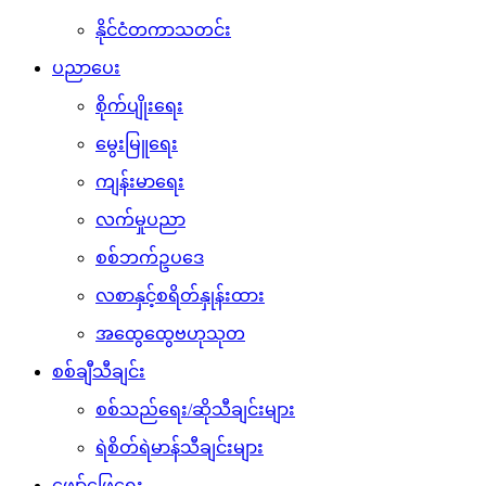
နိုင်ငံတကာသတင်း
ပညာပေး
စိုက်ပျိုးရေး
မွေးမြူရေး
ကျန်းမာရေး
လက်မှုပညာ
စစ်ဘက်ဥပဒေ
လစာနှင့်စရိတ်နှုန်းထား
အထွေထွေဗဟုသုတ
စစ်ချီသီချင်း
စစ်သည်ရေး/ဆိုသီချင်းများ
ရဲစိတ်ရဲမာန်သီချင်းများ
ဖျော်ဖြေရေး