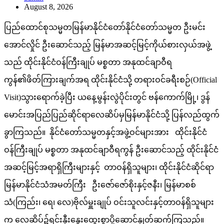
August 8, 2026
ပြည်ထောင်စုသမ္မတမြန်မာနိုင်ငံတော်နိုင်ငံတော်သမ္မတ ဦးမင်း
အောင်လှိုင် ဦးဆောင်သည့် မြန်မာအဆင့်မြင့်ကိုယ်စားလှယ်အဖွဲ့
သည် ထိုင်းနိုင်ငံဝန်ကြီးချုပ် မစ္စတာ အနုထင်ချာဝီရ
ကွန်၏ဖိတ်ကြားချက်အရ ထိုင်းနိုင်ငံသို့ တရားဝင်ခရီးစဉ်(Official
Visit)သွားရောက်ခဲ့ပြီး ယနေ့မွန်းလွဲပိုင်းတွင် ဗန်ကောက်မြို့၊ ဒွန်
မောင်းအပြည်ပြည်ဆိုင်ရာလေဆိပ်မှမြန်မာနိုင်ငံသို့ ပြန်လည်ထွက်
ခွာကြသည်။ နိုင်ငံတော်သမ္မတနှင့်အဖွဲ့ဝင်များအား ထိုင်းနိုင်ငံ
ဝန်ကြီးချုပ် မစ္စတာ အနုထင်ချာဝီရကွန် ဦးဆောင်သည့် ထိုင်းနိုင်ငံ
အဆင့်မြင့်အရာရှိကြီးများနှင့် တာဝန်ရှိသူများ၊ ထိုင်းနိုင်ငံဆိုင်ရာ
မြန်မာနိုင်ငံသံအမတ်ကြီး ဦးဇော်ဇော်စိုးနှင့်ဇနီး၊ မြန်မာစစ်
သံ(ကြည်း၊ ရေ၊ လေ)ဗိုလ်မှူးချုပ် ဝင်းသူလင်းနှင့်တာဝန်ရှိသူများ
က လေဆိပ်၌ရင်းနှီးနွေးထွေးစွာပို့ဆောင်နှုတ်ဆက်ကြသည်။