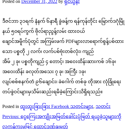
Posted on
December 31, 2022
by
ရှင်ယွန်း
ဒီဇင်ဘာ ၃၁ရက် နံနက် ၆နာရီ ခွဲခန့်က ရန်ကုန်တိုင်း မြောက်ဒဂုံမြို
နယ် ၅၀ရပ်ကွက် ဗိုလ်ရာညွန့်လမ်း ထားဝယ်
ချောင်အမိူက်ပုံတွင် အကြမ်းဖက် PDFများလာရောက်စွန့်ပစ်ထား
သော ပစ္စတို ၂ လက်၊ လက်ပစ်ဗုံးတစ်လုံး၊ ကျည်
အိမ် ၂ ခု၊ ပစ္စတိုကျည် ၄ တောင့်၊ အဝေးထိန်းဆားကစ် ၁၆ခု၊
အဝေးထိန်း ခလုတ်အသေး ၇ ခု၊ အကြီး ၁ခု၊
လျပ်စစ်စနက်တံ ၉၆ချောင်း၊ ခဲဂေါက် တစ်ခု တိုအား လုံခြုံရေး
တပ်ဖွဲဝင်များမှသိမ်းဆည်းရမိခဲ့ကြောင်းသိရှိရသည်။
Posted in
ထူးထူးခြားခြား Facebook သတင်းများ
,
သတင်း
Post
Previous:
ငွေကြေးအကျိုးအမြတ်ခေါင်းပုံဖြတ် ရယူခဲ့သူများကို
navigation
လူကုန်ကူးမှုဖြင့် ထောင်ဒဏ်ချမှတ်