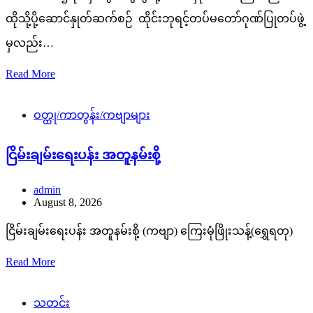
ထိုသို့ပို့ဆောင်နှုတ်ဆက်စဉ် ထိုင်းဘုရင့်တပ်မတော်ဂုဏ်ပြုတပ်ဖွဲ့
မှလည်း…
Read More
ဝတ္ထု/ကာတွန်း/ကဗျာများ
ငြိမ်းချမ်းရေးပန်း အတူနမ်းစို့
admin
August 8, 2026
ငြိမ်းချမ်းရေးပန်း အတူနမ်းစို့ (ကဗျာ) ကြေးမုံဖြိုးသန့်(ရွှေရတု)
Read More
သတင်း