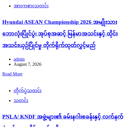
အားကစားသတင်း
Hyundai ASEAN Championship 2026 အမျိုးသား
ဘောလုံးပြိုင်ပွဲ၊ အုပ်စုအဆင့် မြန်မာအသင်းနှင့် ထိုင်း
အသင်းယှဉ်ပြိုင်မှု တိုက်ရိုက်ထုတ်လွှင့်မည်
admin
August 7, 2026
Read More
တိုက်ပွဲသတင်း
သတင်း
PNLA/ KNDF အဖွဲ့များ၏ ခမ်းနဂါးစခန်းနှင့် လက်နက်