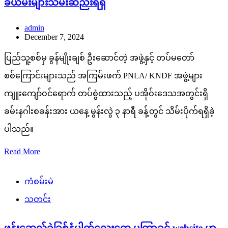
ခဲယမ်းများသိမ်းဆည်းရရှိ
admin
December 7, 2024
ပြည်သူ့စစ်မှ ခွန်မျိုးချစ် ဦးဆောင်တဲ့ အဖွဲ့နှင့် တပ်မတော်
စစ်ကြောင်းများသည် အကြမ်းဖက် PNLA/ KNDF အဖွဲ့များ
ကျူးကျော်ဝင်ရောက် တပ်စွဲထားသည့် ပအိုဝ်းဒေသအတွင်းရှိ
ခမ်းနဂါးစခန်းအား ယနေ့ မွန်းလွဲ ၃ နာရီ ခန့်တွင် သိမ်းပိုက်ရရှိခဲ့
ပါသည်။
Read More
ကံစမ်းမဲ
သတင်း
ဖုန်းဘေလ်ခဲခြစ်နံပါတ်လေးတွေ မကြာခင် website မှာ