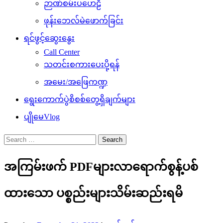
ဉာဏ်စမ်းပဟေဠိ
ဖုန်းဘေလ်မဲဖောက်ခြင်း
ရင်ဖွင့်ဆွေးနွေး
Call Center
သတင်းစကားပေးပို့ရန်
အမေး/အဖြေကဏ္ဍ
ရွေးကောက်ပွဲစိစစ်တွေ့ရှိချက်များ
ပျိုမေVlog
Search
for:
အကြမ်းဖက် PDFများလာရောက်စွန့်ပစ်
ထားသော ပစ္စည်းများသိမ်းဆည်းရမိ