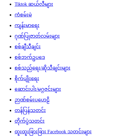
Tiktok ဆယ်လီများ
ကံစမ်းမဲ
ကျန်းမာရေး
ဂုဏ်ပြုဇာတ်လမ်းများ
စစ်ချီသီချင်း
စစ်ဘက်ဥပဒေ
စစ်သည်ရေး/ဆိုသီချင်းများ
စိုက်ပျိုးရေး
ဆောင်းပါး/မဂ္ဂဇင်းများ
ဉာဏ်စမ်းပဟေဠိ
တန်ပြန်သတင်း
တိုက်ပွဲသတင်း
ထူးထူးခြားခြား Facebook သတင်းများ