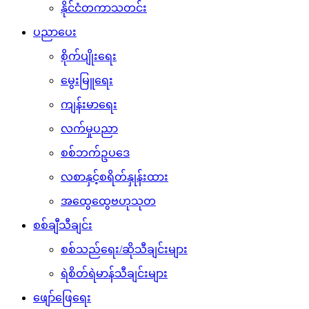
နိုင်ငံတကာသတင်း
ပညာပေး
စိုက်ပျိုးရေး
မွေးမြူရေး
ကျန်းမာရေး
လက်မှုပညာ
စစ်ဘက်ဥပဒေ
လစာနှင့်စရိတ်နှုန်းထား
အထွေထွေဗဟုသုတ
စစ်ချီသီချင်း
စစ်သည်ရေး/ဆိုသီချင်းများ
ရဲစိတ်ရဲမာန်သီချင်းများ
ဖျော်ဖြေရေး