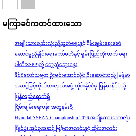
မကြာခင်ကတင်ထားသော
အမျိုးသားစည်းလုံးညီညွတ်ရေးနှင့်ငြိမ်းချမ်းရေးဖော်
ဆောင်မှုညှိနှိုင်းရေးကော်မတီနှင့် ရှမ်းပြည်တိုးတက် ရေး
ပါတီ(SSPP)တို့ တွေ့ဆုံဆွေးနွေး
နိုင်ငံတော်သမ္မတ ဦးမင်းအောင်လှိုင် ဦးဆောင်သည့် မြန်မာ
အဆင့်မြင့်ကိုယ်စားလှယ်အဖွဲ့ ထိုင်းနိုင်ငံမှ မြန်မာနိုင်ငံသို့
ပြန်လည်ရောက်ရှိ
ငြိမ်းချမ်းရေးပန်း အတူနမ်းစို့
Hyundai ASEAN Championship 2026 အမျိုးသားဘောလုံး
ပြိုင်ပွဲ၊ အုပ်စုအဆင့် မြန်မာအသင်းနှင့် ထိုင်းအသင်း