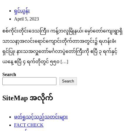
ရှင်ယွန်း
April 5, 2023
စစ်ကိုင်းတိုင်းဒေသကြီး၊ ကန့်ဘလူမြိုနယ်၊ မှော်တော်ကျေးရွာရှိ
သာသနာ့အလင်းရောင်ကျောင်းတိုက်တာအတွင်း၌ ရဟန်းခံ၊
ရှင်ပြု၊ နားသအလှူတော်မင်္ဂလာပွဲတော်ကြီးကို ဧပြီ ၃ ရက်နှင့်
ယနေ့ ဧပြီ ၄ ရက်တိုတွင် ၅၅၀ […]
Search
Search
SiteMap အလိုက်
ဖတ်ရှုသင့်သည့်သတင်းများ
FACT CHECK