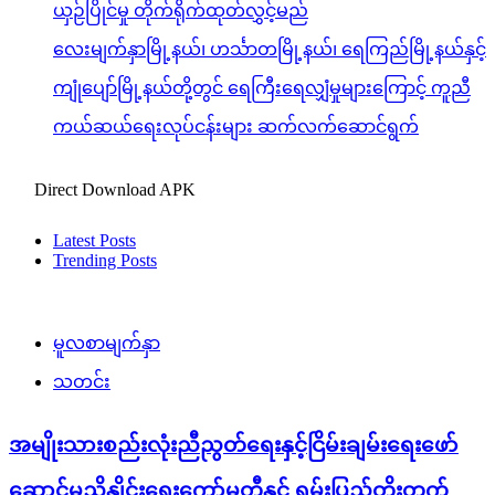
ယှဉ်ပြိုင်မှု တိုက်ရိုက်ထုတ်လွှင့်မည်
လေးမျက်နှာမြို့နယ်၊ ဟင်္သာတမြို့နယ်၊ ရေကြည်မြို့နယ်နှင့်
ကျုံပျော်မြို့နယ်တို့တွင် ရေကြီးရေလျှံမှုများကြောင့် ကူညီ
ကယ်ဆယ်ရေးလုပ်ငန်းများ ဆက်လက်ဆောင်ရွက်
Direct Download APK
Latest Posts
Trending Posts
မူလစာမျက်နှာ
သတင်း
အမျိုးသားစည်းလုံးညီညွတ်ရေးနှင့်ငြိမ်းချမ်းရေးဖော်
ဆောင်မှုညှိနှိုင်းရေးကော်မတီနှင့် ရှမ်းပြည်တိုးတက်