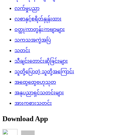
လက်မှုပညာ
လစာနှင့်စရိတ်နှုန်းထား
ဝတ္ထု/ကာတွန်း/ကဗျာများ
သကသအကွဲအပြဲ
သတင်း
သီချင်းတောင်းဆိုခြင်းများ
သူတို့ပြောတဲ့ သူတို့အကြောင်း
အထွေထွေဗဟုသုတ
အနုပညာရှင်သတင်းများ
အားကစားသတင်း
Download App