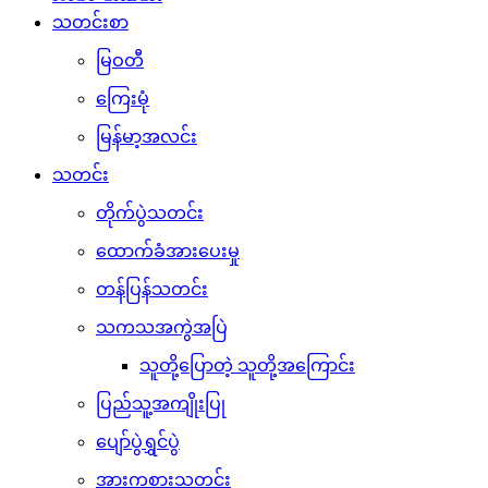
သတင်းစာ
မြဝတီ
ကြေးမုံ
မြန်မာ့အလင်း
သတင်း
တိုက်ပွဲသတင်း
ထောက်ခံအားပေးမှု
တန်ပြန်သတင်း
သကသအကွဲအပြဲ
သူတို့ပြောတဲ့ သူတို့အကြောင်း
ပြည်သူ့အကျိုးပြု
ပျော်ပွဲရွှင်ပွဲ
အားကစားသတင်း