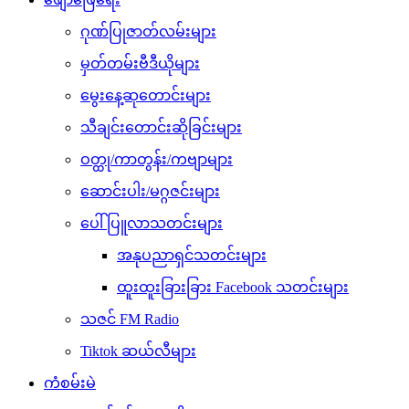
ဂုဏ်ပြုဇာတ်လမ်းများ
မှတ်တမ်းဗီဒီယိုများ
မွေးနေ့ဆုတောင်းများ
သီချင်းတောင်းဆိုခြင်းများ
ဝတ္ထု/ကာတွန်း/ကဗျာများ
ဆောင်းပါး/မဂ္ဂဇင်းများ
ပေါ်ပြူလာသတင်းများ
အနုပညာရှင်သတင်းများ
ထူးထူးခြားခြား Facebook သတင်းများ
သဇင် FM Radio
Tiktok ဆယ်လီများ
ကံစမ်းမဲ