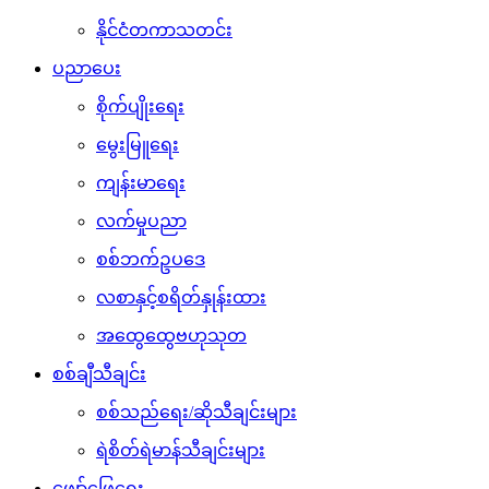
နိုင်ငံတကာသတင်း
ပညာပေး
စိုက်ပျိုးရေး
မွေးမြူရေး
ကျန်းမာရေး
လက်မှုပညာ
စစ်ဘက်ဥပဒေ
လစာနှင့်စရိတ်နှုန်းထား
အထွေထွေဗဟုသုတ
စစ်ချီသီချင်း
စစ်သည်ရေး/ဆိုသီချင်းများ
ရဲစိတ်ရဲမာန်သီချင်းများ
ဖျော်ဖြေရေး