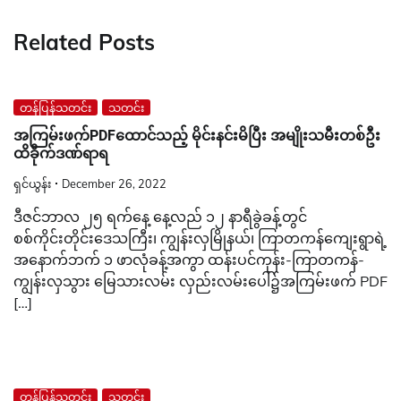
Related Posts
တန်ပြန်သတင်း
သတင်း
အကြမ်းဖက်PDFထောင်သည့် မိုင်းနင်းမိပြီး အမျိုးသမီးတစ်ဦး
ထိခိုက်ဒဏ်ရာရ
ရှင်ယွန်း
December 26, 2022
ဒီဇင်ဘာလ ၂၅ ရက်နေ့ နေ့လည် ၁၂ နာရီခွဲခန့်တွင်
စစ်ကိုင်းတိုင်းဒေသကြီး၊ ကျွန်းလှမြိုနယ်၊ ကြာတကန်ကျေးရွာရဲ့
အနောက်ဘက် ၁ ဖာလုံခန့်အကွာ ထန်းပင်ကုန်း-ကြာတကန်-
ကျွန်းလှသွား မြေသားလမ်း လှည်းလမ်းပေါ်၌အကြမ်းဖက် PDF
[…]
တန်ပြန်သတင်း
သတင်း