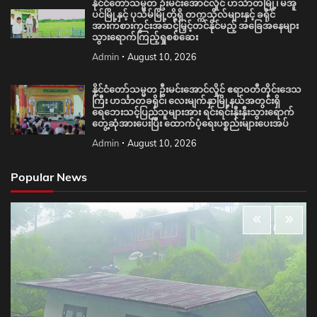
နိုင်ငံတော်သမ္မတ ဦးမင်းအောင်လှိုင် ဟင်္သာတမြို့၊ မအူ
ပင်မြို့နှင့် ပုသိမ်မြို့တို့ရှိ တက္ကသိုလ်များနှင့် ခရိုင်
အားကစားကွင်းအဆင့်မြှင့်တင်နိုင်မည့် အခြေအနေများ
သွားရောက်ကြည့်ရှုစစ်ဆေး
Admin
August 10, 2026
နိုင်ငံတော်သမ္မတ ဦးမင်းအောင်လှိုင် ဧရာဝတီတိုင်းဒေသ
ကြီး ဟင်္သာတခရိုင်၊ လေးမျက်နှာမြို့နယ်အတွင်းရှိ
ရေဘေးသင့်ပြည်သူများအား ရင်းရင်းနှီးနှီးသွားရောက်
တွေ့ဆုံအားပေးပြီး ထောက်ပံ့ရေးပစ္စည်းများပေးအပ်
Admin
August 10, 2026
Popular News