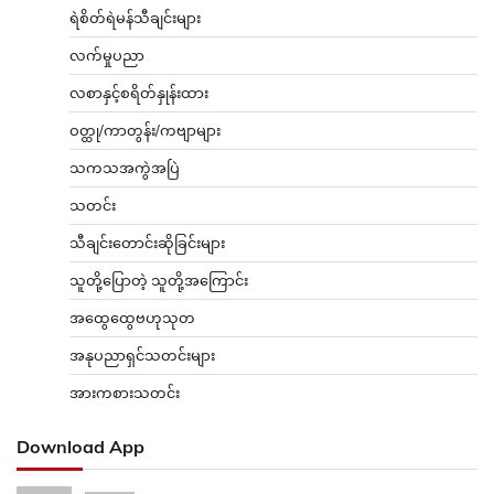
ရဲစိတ်ရဲမန်သီချင်းများ
လက်မှုပညာ
လစာနှင့်စရိတ်နှုန်းထား
ဝတ္ထု/ကာတွန်း/ကဗျာများ
သကသအကွဲအပြဲ
သတင်း
သီချင်းတောင်းဆိုခြင်းများ
သူတို့ပြောတဲ့ သူတို့အကြောင်း
အထွေထွေဗဟုသုတ
အနုပညာရှင်သတင်းများ
အားကစားသတင်း
Download App