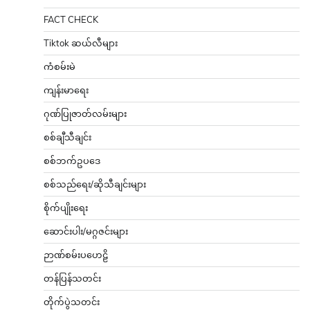
FACT CHECK
Tiktok ဆယ်လီများ
ကံစမ်းမဲ
ကျန်းမာရေး
ဂုဏ်ပြုဇာတ်လမ်းများ
စစ်ချီသီချင်း
စစ်ဘက်ဥပဒေ
စစ်သည်ရေး/ဆိုသီချင်းများ
စိုက်ပျိုးရေး
ဆောင်းပါး/မဂ္ဂဇင်းများ
ဉာဏ်စမ်းပဟေဠိ
တန်ပြန်သတင်း
တိုက်ပွဲသတင်း