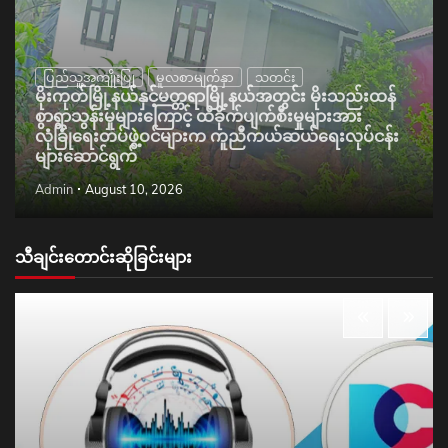
ပြည်သူ့အကျိုးပြု
မူလစာမျက်နှာ
သတင်း
မိုးကုတ်မြို့နယ်နှင့်မတ္တရာမြို့နယ်အတွင်း မိုးသည်းထန်
စွာရွာသွန်းမှုများကြောင့် ထိခိုက်ပျက်စီးမှုများအား
လုံခြုံရေးတပ်ဖွဲ့ဝင်များက ကူညီကယ်ဆယ်ရေးလုပ်ငန်း
များဆောင်ရွက်
Admin
August 10, 2026
သီချင်းတောင်းဆိုခြင်းများ