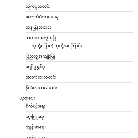
တိုက်ပွဲသတင်း
ထောက်ခံအားပေးမှု
တန်ပြန်သတင်း
သကသအကွဲအပြဲ
သူတို့ပြောတဲ့ သူတို့အကြောင်း
ပြည်သူ့အကျိုးပြု
ပျော်ပွဲရွှင်ပွဲ
အားကစားသတင်း
နိုင်ငံတကာသတင်း
ပညာပေး
စိုက်ပျိုးရေး
မွေးမြူရေး
ကျန်းမာရေး
လက်မှုပညာ