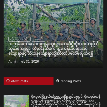
တိုက်ပွဲသတင်း
သတင်း
အကြမ်းဖက်သောင်းကျန်းသူများယာယီစိုးမိုးထားသည့် ဝိ
တုတ်ကျေးရွာ၊ တီးတိန်ယံကျေးရွာ၊ ရန်တိုင်းအောင်
ကျေးရွာနှင့် တွီဘန်ကျေးရွာတို့အားထပ်မံသိမ်းပိုက်ရရှိ
Admin
July 31, 2026
Latest Posts
Trending Posts
မိုးကုတ်မြို့နယ်နှင့်မတ္တရာမြို့နယ်အတွင်း မိုးသည်းထန်
စွာရွာသွန်းမှုများကြောင့် ထိခိုက်ပျက်စီးမှုများအား
လုံခြုံရေးတပ်ဖွဲ့ဝင်များက ကူညီကယ်ဆယ်ရေးလုပ်ငန်း