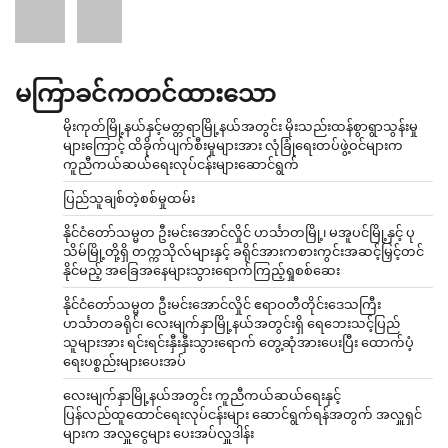
မကြာခင်ကတင်ထားသော
မိုးကုတ်မြို့နယ်နှင့်မတ္တရာမြို့နယ်အတွင်း မိုးသည်းထန်စွာရွာသွန်းမှု
များကြောင့် ထိခိုက်ပျက်စီးမှုများအား လုံခြုံရေးတပ်ဖွဲ့ဝင်များက
ကူညီကယ်ဆယ်ရေးလုပ်ငန်းများဆောင်ရွက်
ပြည်သူချစ်တဲ့စစ်မှုထမ်း
နိုင်ငံတော်သမ္မတ ဦးမင်းအောင်လှိုင် ဟင်္သာတမြို့၊ မအူပင်မြို့နှင့် ပု
သိမ်မြို့တို့ရှိ တက္ကသိုလ်များနှင့် ခရိုင်အားကစားကွင်းအဆင့်မြှင့်တင်
နိုင်မည့် အခြေအနေများသွားရောက်ကြည့်ရှုစစ်ဆေး
နိုင်ငံတော်သမ္မတ ဦးမင်းအောင်လှိုင် ဧရာဝတီတိုင်းဒေသကြီး
ဟင်္သာတခရိုင်၊ လေးမျက်နှာမြို့နယ်အတွင်းရှိ ရေဘေးသင့်ပြည်
သူများအား ရင်းရင်းနှီးနှီးသွားရောက် တွေ့ဆုံအားပေးပြီး ထောက်ပံ့
ရေးပစ္စည်းများပေးအပ်
လေးမျက်နှာမြို့နယ်အတွင်း ကူညီကယ်ဆယ်ရေးနှင့်
ပြန်လည်ထူထောင်ရေးလုပ်ငန်းများ ဆောင်ရွက်ရန်အတွက် အလှူရှင်
များက အလှူငွေများ ပေးအပ်လှူဒါန်း