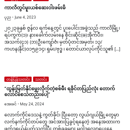
ကာလိတွင်မူးယစ်ဆေးဝါးဖမ်းမိ
ပုည
June 4, 2023
၂၀၂၃ခုနှစ် ဇွန်လ ရက်နေ့တွင် ပူးပေါင်းအဖွဲသည် ကာလိမြို့၊
ရပ်ကွက်(၁)၊ နားခေါက်လမ်းနေ စိုင်းဆိုင်(ခ)အိုက်ပီး၊
အသက်(၄၁) (ဘ)ဦးကျော်ဇံ၊ မှတ်ပုံတင်အမှတ်၊ ၁၃/
ကဟန(နိုင်)၀၁၅၉၁၄၊ ရှမ်း/ဗုဒ္ဓ ၊ တောင်ယာလုပ်ကိုင်သူ၏ […]
တန်ပြန်သတင်း
သတင်း
“ထွန်းမြတ်နိုင်မွှေးလိုက်တဲ့စစ်မီး ရခိုင်တပြည်လုံး တောက်
လောင်စေသတည်းပေါ့”
အေးခင်
May 24, 2024
လောက်ကိုင်ဒေသနဲ့ ကွတ်ခိုင်၊ ပြီးတော့ လွယ်ဂျယ်မြို့တွေမှာ
လက်နက်ကိုင်တပ်တွေ အင်အားပြခွင့်ရနေတဲ့ အနေအထားက
ဖက်ဒရယ်နဲ့ပတ်သက်ပြီး တစ်ခုခုများ မူဝါဒလျော့ပေးနေ