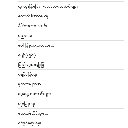
ထူးထူးခြားခြား Facebook သတင်းများ
ထောက်ခံအားပေးမှု
နိုင်ငံတကာသတင်း
ပညာပေး
ပေါ်ပြူလာသတင်းများ
ပျော်ပွဲရွှင်ပွဲ
ပြည်သူ့အကျိုးပြု
ဖျော်ဖြေရေး
မူလစာမျက်နှာ
မွေးနေ့ဆုတောင်းများ
မွေးမြူရေး
မှတ်တမ်းဗီဒီယိုများ
ရင်ဖွင့်ဆွေးနွေး