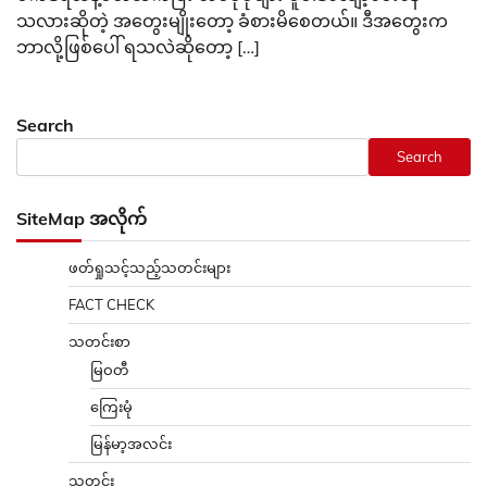
သလားဆိုတဲ့ အတွေးမျိုးတော့ ခံစားမိစေတယ်။ ဒီအတွေးက
ဘာလို့ဖြစ်ပေါ် ရသလဲဆိုတော့ […]
Search
Search
SiteMap အလိုက်
ဖတ်ရှုသင့်သည့်သတင်းများ
FACT CHECK
သတင်းစာ
မြဝတီ
ကြေးမုံ
မြန်မာ့အလင်း
သတင်း