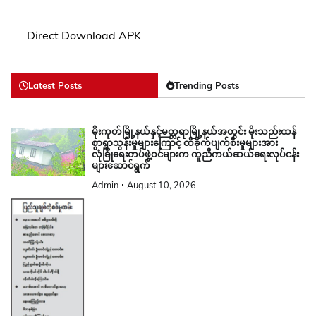
Direct Download APK
Latest Posts
Trending Posts
မိုးကုတ်မြို့နယ်နှင့်မတ္တရာမြို့နယ်အတွင်း မိုးသည်းထန်
စွာရွာသွန်းမှုများကြောင့် ထိခိုက်ပျက်စီးမှုများအား
လုံခြုံရေးတပ်ဖွဲ့ဝင်များက ကူညီကယ်ဆယ်ရေးလုပ်ငန်း
များဆောင်ရွက်
Admin
August 10, 2026