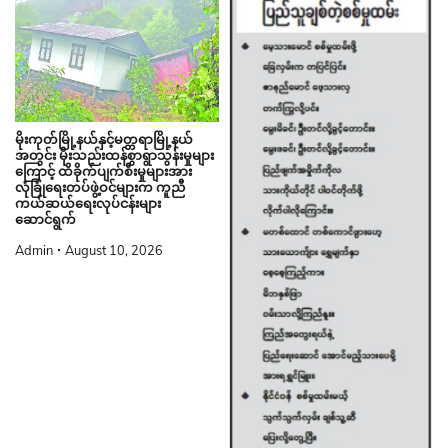
မိုးကုတ်မြို့နယ်နှင့်မတ္တရာမြို့နယ်
အတွင်း မိုးသည်းထန်စွာရွာသွန်းမှုများ
ကြောင့် ထိခိုက်ပျက်စီးမှုများအား
လုံခြုံရေးတပ်ဖွဲ့ဝင်များက ကူညီ
ကယ်ဆယ်ရေးလုပ်ငန်းများ
ဆောင်ရွက်
Admin
August 10, 2026