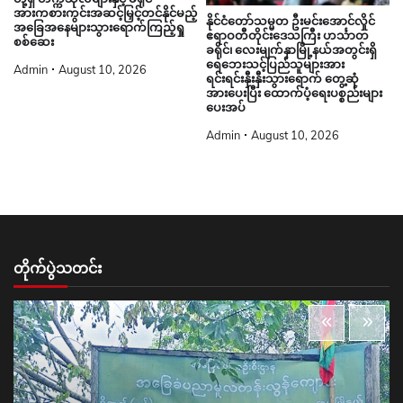
အားကစားကွင်းအဆင့်မြှင့်တင်နိုင်မည့်
နိုင်ငံတော်သမ္မတ ဦးမင်းအောင်လှိုင်
အခြေအနေများသွားရောက်ကြည့်ရှု
ဧရာဝတီတိုင်းဒေသကြီး ဟင်္သာတ
စစ်ဆေး
ခရိုင်၊ လေးမျက်နှာမြို့နယ်အတွင်းရှိ
ရေဘေးသင့်ပြည်သူများအား
Admin
August 10, 2026
ရင်းရင်းနှီးနှီးသွားရောက် တွေ့ဆုံ
အားပေးပြီး ထောက်ပံ့ရေးပစ္စည်းများ
ပေးအပ်
Admin
August 10, 2026
တိုက်ပွဲသတင်း