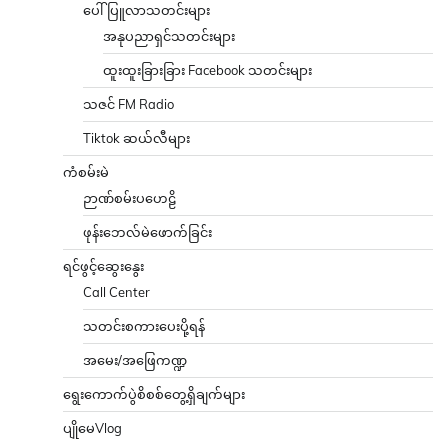
ပေါ်ပြူလာသတင်းများ
အနုပညာရှင်သတင်းများ
ထူးထူးခြားခြား Facebook သတင်းများ
သဇင် FM Radio
Tiktok ဆယ်လီများ
ကံစမ်းမဲ
ဉာဏ်စမ်းပဟေဠိ
ဖုန်းဘေလ်မဲဖောက်ခြင်း
ရင်ဖွင့်ဆွေးနွေး
Call Center
သတင်းစကားပေးပို့ရန်
အမေး/အဖြေကဏ္ဍ
ရွေးကောက်ပွဲစိစစ်တွေ့ရှိချက်များ
ပျိုမေVlog