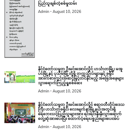
ပြည်သူချစ်တဲ့စစ်မှုထမ်း
Admin
August 10, 2026
နိုင်ငံတော်သမ္မတ ဦးမင်းအောင်လှိုင် ဟင်္သာတမြို့၊ မအူ
ပင်မြို့နှင့် ပုသိမ်မြို့တို့ရှိ တက္ကသိုလ်များနှင့် ခရိုင်
အားကစားကွင်းအဆင့်မြှင့်တင်နိုင်မည့် အခြေအနေများ
သွားရောက်ကြည့်ရှုစစ်ဆေး
Admin
August 10, 2026
နိုင်ငံတော်သမ္မတ ဦးမင်းအောင်လှိုင် ဧရာဝတီတိုင်းဒေသ
ကြီး ဟင်္သာတခရိုင်၊ လေးမျက်နှာမြို့နယ်အတွင်းရှိ
ရေဘေးသင့်ပြည်သူများအား ရင်းရင်းနှီးနှီးသွားရောက်
တွေ့ဆုံအားပေးပြီး ထောက်ပံ့ရေးပစ္စည်းများပေးအပ်
Admin
August 10, 2026