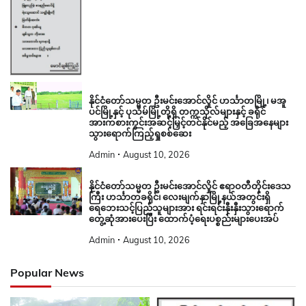
နိုင်ငံတော်သမ္မတ ဦးမင်းအောင်လှိုင် ဟင်္သာတမြို့၊ မအူ
ပင်မြို့နှင့် ပုသိမ်မြို့တို့ရှိ တက္ကသိုလ်များနှင့် ခရိုင်
အားကစားကွင်းအဆင့်မြှင့်တင်နိုင်မည့် အခြေအနေများ
သွားရောက်ကြည့်ရှုစစ်ဆေး
Admin
August 10, 2026
နိုင်ငံတော်သမ္မတ ဦးမင်းအောင်လှိုင် ဧရာဝတီတိုင်းဒေသ
ကြီး ဟင်္သာတခရိုင်၊ လေးမျက်နှာမြို့နယ်အတွင်းရှိ
ရေဘေးသင့်ပြည်သူများအား ရင်းရင်းနှီးနှီးသွားရောက်
တွေ့ဆုံအားပေးပြီး ထောက်ပံ့ရေးပစ္စည်းများပေးအပ်
Admin
August 10, 2026
Popular News