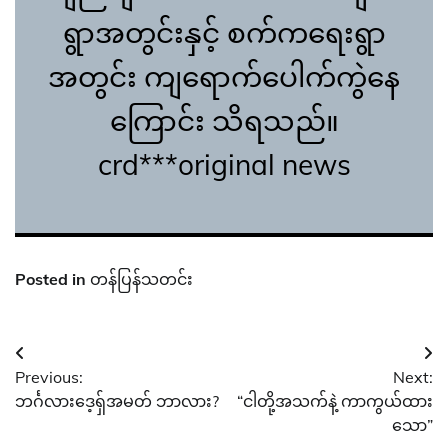
ရွာအတွင်းနှင့် စက်ကရေးရွာ
အတွင်း ကျရောက်ပေါက်ကွဲနေ
ကြောင်း သိရသည်။
crd***original news
Posted in
တန်ပြန်သတင်း
Post
Previous:
Next:
navigation
ဘင်္ဂလားဒေ့ရှ်အမတ် ဘာလား?
“ငါတို့အသက်နဲ့ ကာကွယ်ထား
သော”