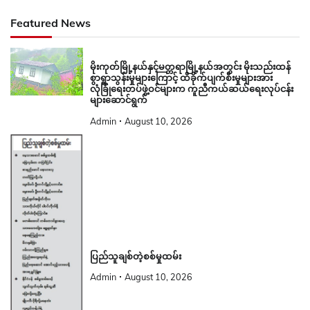
Featured News
မိုးကုတ်မြို့နယ်နှင့်မတ္တရာမြို့နယ်အတွင်း မိုးသည်းထန်
စွာရွာသွန်းမှုများကြောင့် ထိခိုက်ပျက်စီးမှုများအား
လုံခြုံရေးတပ်ဖွဲ့ဝင်များက ကူညီကယ်ဆယ်ရေးလုပ်ငန်း
များဆောင်ရွက်
Admin
August 10, 2026
ပြည်သူချစ်တဲ့စစ်မှုထမ်း
Admin
August 10, 2026