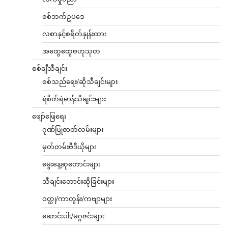
စစ်ဘက်ဥပဒေ
လစာနှင့်စရိတ်နှုန်းထား
အထွေထွေဗဟုသုတ
စစ်ချီသီချင်း
စစ်သည်ရေး/ဆိုသီချင်းများ
ရဲစိတ်ရဲမာန်သီချင်းများ
ဖျော်ဖြေရေး
ဂုဏ်ပြုဇာတ်လမ်းများ
မှတ်တမ်းဗီဒီယိုများ
မွေးနေ့ဆုတောင်းများ
သီချင်းတောင်းဆိုခြင်းများ
ဝတ္ထု/ကာတွန်း/ကဗျာများ
ဆောင်းပါး/မဂ္ဂဇင်းများ