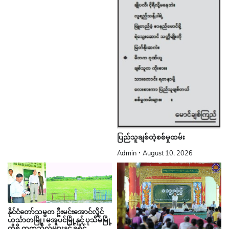
ပြည်သူချစ်တဲ့စစ်မှုထမ်း
Admin
August 10, 2026
နိုင်ငံတော်သမ္မတ ဦးမင်းအောင်လှိုင်
ဟင်္သာတမြို့၊ မအူပင်မြို့နှင့် ပုသိမ်မြို့
တို့ရှိ တက္ကသိုလ်များနှင့် ခရိုင်