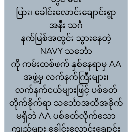
ပြား၊ ခေါင်းလောင်းချောင်းရွာ
အနီး သင်္ဂ
နက်မြစ်အတွင်း သွားနေတဲ့
NAVY သင်္ဘော
ကို ကမ်းတစ်ဖက် နှစ်နေရာမှ AA
အဖွဲ့မှ လက်နက်ကြီးများ၊
လက်နက်ငယ်များဖြင့် ပစ်ခတ်
တိုက်ခိုက်ရာ သင်္ဘောအထိအခိုက်
မရှိဘဲ AA ပစ်ခတ်လိုက်သော
ကျည်များ ခေါင်းလောင်းချောင်း