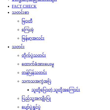
FACT CHECK
သတင်းစာ
မြဝတီ
ကြေးမုံ
မြန်မာ့အလင်း
သတင်း
တိုက်ပွဲသတင်း
ထောက်ခံအားပေးမှု
တန်ပြန်သတင်း
သကသအကွဲအပြဲ
သူတို့ပြောတဲ့ သူတို့အကြောင်း
ပြည်သူ့အကျိုးပြု
ပျော်ပွဲရွှင်ပွဲ