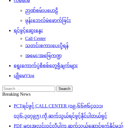
ကံစမ်းမဲ
ဉာဏ်စမ်းပဟေဠိ
ဖုန်းဘေလ်မဲဖောက်ခြင်း
ရင်ဖွင့်ဆွေးနွေး
Call Center
သတင်းစကားပေးပို့ရန်
အမေး/အဖြေကဏ္ဍ
ရွေးကောက်ပွဲစိစစ်တွေ့ရှိချက်များ
ပျိုမေVlog
Search
for:
Breaking News
PCTရင်ဖွင့် CALL CENTER (၀၉-၆၆၈၆၄၀၁၁၊
၀၃၆-၃၀၇၉၅) ကို ဆက်သွယ်ရင်ဖွင့်နိုင်ပါတယ်ရှင့်
PDF များအလင်းဝင်လိုပါက ဆက်သွယ်ဆောင်ရွက်နိုင်မည့်