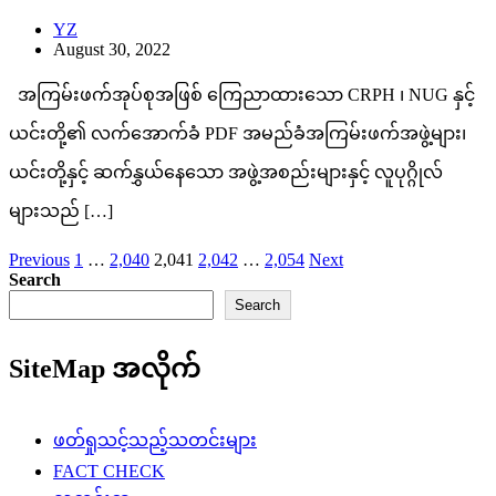
YZ
August 30, 2022
အကြမ်းဖက်အုပ်စုအဖြစ် ကြေညာထားသော CRPH ၊ NUG နှင့်
ယင်းတို့၏ လက်အောက်ခံ PDF အမည်ခံအကြမ်းဖက်အဖွဲ့များ၊
ယင်းတို့နှင့် ဆက်နွှယ်နေသော အဖွဲ့အစည်းများနှင့် လူပုဂ္ဂိုလ်
များသည် […]
Posts
Previous
1
…
2,040
2,041
2,042
…
2,054
Next
Search
pagination
Search
SiteMap အလိုက်
ဖတ်ရှုသင့်သည့်သတင်းများ
FACT CHECK