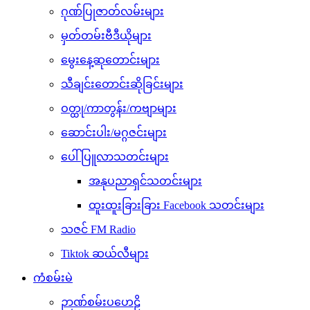
ဂုဏ်ပြုဇာတ်လမ်းများ
မှတ်တမ်းဗီဒီယိုများ
မွေးနေ့ဆုတောင်းများ
သီချင်းတောင်းဆိုခြင်းများ
ဝတ္ထု/ကာတွန်း/ကဗျာများ
ဆောင်းပါး/မဂ္ဂဇင်းများ
ပေါ်ပြူလာသတင်းများ
အနုပညာရှင်သတင်းများ
ထူးထူးခြားခြား Facebook သတင်းများ
သဇင် FM Radio
Tiktok ဆယ်လီများ
ကံစမ်းမဲ
ဉာဏ်စမ်းပဟေဠိ