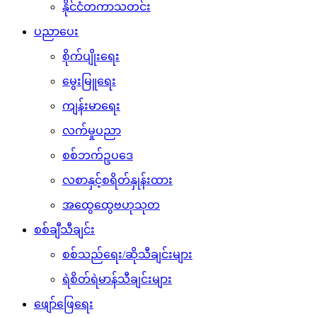
နိုင်ငံတကာသတင်း
ပညာပေး
စိုက်ပျိုးရေး
မွေးမြူရေး
ကျန်းမာရေး
လက်မှုပညာ
စစ်ဘက်ဥပဒေ
လစာနှင့်စရိတ်နှုန်းထား
အထွေထွေဗဟုသုတ
စစ်ချီသီချင်း
စစ်သည်ရေး/ဆိုသီချင်းများ
ရဲစိတ်ရဲမာန်သီချင်းများ
ဖျော်ဖြေရေး