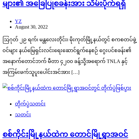
များ၏ အခြေပြုစခန်းအား သိမ်းပိုက်ရရှိ
YZ
August 30, 2022
ဩဂုတ် ၂၉ ရက်၊ မန္တလေးတိုင်း၊ မိုးကုတ်မြို့နယ်တွင် စကစတပ်ဖွဲ့
ဝင်များ နယ်မြေရှင်းလင်းရေးဆောင်ရွက်နေစဉ် ဂွေးပင်စခန်း၏
အနောက်တောင်ဘက် မီတာ ၄၂၀၀ ခန့်သို့အရောက် TNLA နှင့်
အကြမ်းဖက်သူပူးပေါင်းအင်အား […]
တိုက်ပွဲသတင်း
သတင်း
စစ်ကိုင်းမြို့နယ်ထဲက တောင်မြို့ရွာအဝင်