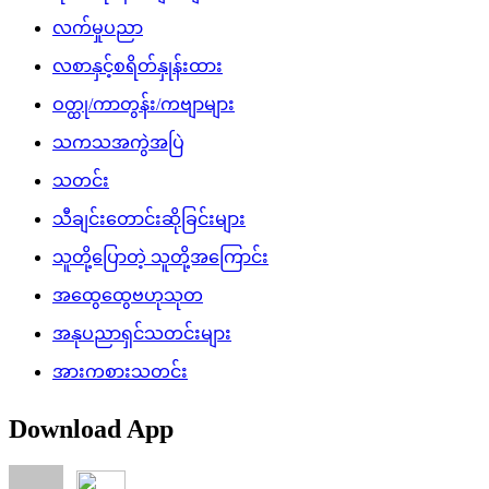
လက်မှုပညာ
လစာနှင့်စရိတ်နှုန်းထား
ဝတ္ထု/ကာတွန်း/ကဗျာများ
သကသအကွဲအပြဲ
သတင်း
သီချင်းတောင်းဆိုခြင်းများ
သူတို့ပြောတဲ့ သူတို့အကြောင်း
အထွေထွေဗဟုသုတ
အနုပညာရှင်သတင်းများ
အားကစားသတင်း
Download App