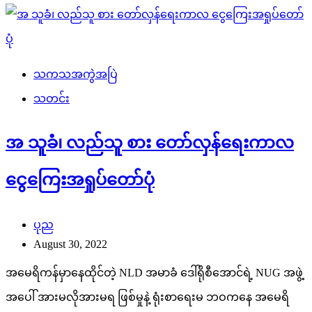
သကသအကွဲအပြဲ
သတင်း
အ သူခံ၊ လည်သူ စား တော်လှန်ရေးကာလ
ငွေကြေးအရှုပ်တော်ပုံ
ပုည
August 30, 2022
အမေရိကန်မှာနေထိုင်တဲ့ NLD အမာခံ ဒေါ်ရိုစီအောင်ရဲ့ NUG အဖွဲ့
အပေါ် အားမလိုအားမရ ဖြစ်မှုနဲ့ ရုံးစာရေးမ ဘဝကနေ အမေရိ