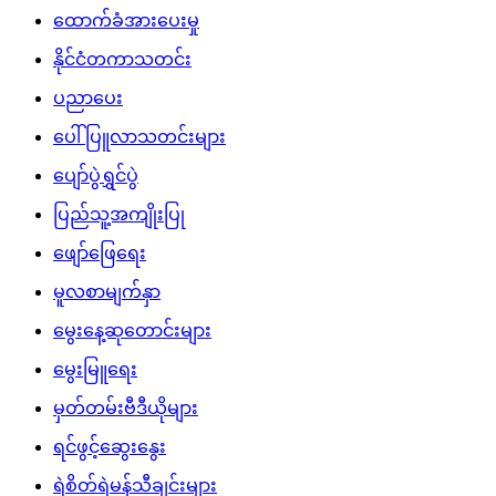
ထောက်ခံအားပေးမှု
နိုင်ငံတကာသတင်း
ပညာပေး
ပေါ်ပြူလာသတင်းများ
ပျော်ပွဲရွှင်ပွဲ
ပြည်သူ့အကျိုးပြု
ဖျော်ဖြေရေး
မူလစာမျက်နှာ
မွေးနေ့ဆုတောင်းများ
မွေးမြူရေး
မှတ်တမ်းဗီဒီယိုများ
ရင်ဖွင့်ဆွေးနွေး
ရဲစိတ်ရဲမန်သီချင်းများ