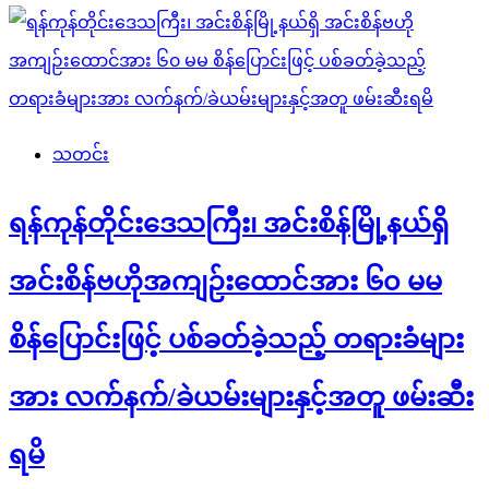
သတင်း
ရန်ကုန်တိုင်းဒေသကြီး၊ အင်းစိန်မြို့နယ်ရှိ
အင်းစိန်ဗဟိုအကျဉ်းထောင်အား ၆၀ မမ
စိန်ပြောင်းဖြင့် ပစ်ခတ်ခဲ့သည့် တရားခံများ
အား လက်နက်/ခဲယမ်းများနှင့်အတူ ဖမ်းဆီး
ရမိ