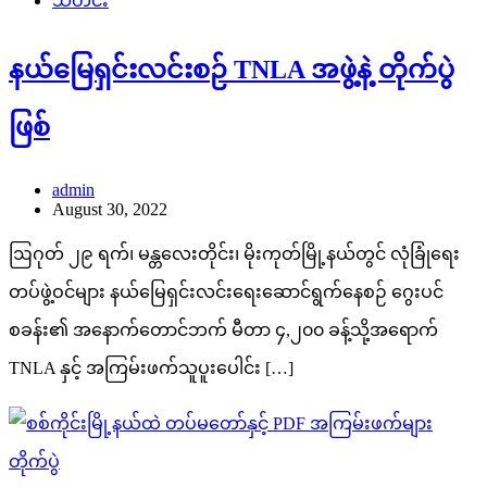
သတင်း
နယ်မြေရှင်းလင်းစဉ် TNLA အဖွဲ့နဲ့ တိုက်ပွဲ
ဖြစ်
admin
August 30, 2022
ဩဂုတ် ၂၉ ရက်၊ မန္တလေးတိုင်း၊ မိုးကုတ်မြို့နယ်တွင် လုံခြုံရေး
တပ်ဖွဲ့ဝင်များ နယ်မြေရှင်းလင်းရေးဆောင်ရွက်နေစဉ် ဂွေးပင်
စခန်း၏ အနောက်တောင်ဘက် မီတာ ၄,၂၀၀ ခန့်သို့အရောက်
TNLA နှင့် အကြမ်းဖက်သူပူးပေါင်း […]