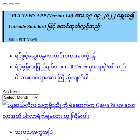
"PCTNEWS APP (Version 1.0) အား ၀၉-၀၉-၂၀၂၂ နေ့မှစ၍
Unicode Standard ဖြင့် စတင်ထုတ်လွှင့်သည်"
Editor PCT NEWS
ရင်ဖွင့်ဆွေးနွေး/သတင်းစကားပေးပို့ရန်
ရဲဝံ့စွန့်စားပြည်ချစ်သား Call Center မှအရာရှိ/စစ်သည်
မိသားစုဝင်များအား ကြိုဆိုလျက်ပါ
Archives
သကသအကွဲအပြဲ