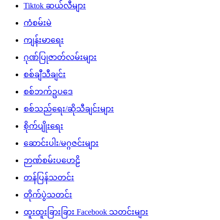
Tiktok ဆယ်လီများ
ကံစမ်းမဲ
ကျန်းမာရေး
ဂုဏ်ပြုဇာတ်လမ်းများ
စစ်ချီသီချင်း
စစ်ဘက်ဥပဒေ
စစ်သည်ရေး/ဆိုသီချင်းများ
စိုက်ပျိုးရေး
ဆောင်းပါး/မဂ္ဂဇင်းများ
ဉာဏ်စမ်းပဟေဠိ
တန်ပြန်သတင်း
တိုက်ပွဲသတင်း
ထူးထူးခြားခြား Facebook သတင်းများ