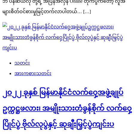
ဘီ ပန်ဆယ်လို တို့ရဲ့ အပြန်အလှန် Online တိုက်ပွဲကတော့ လူအ
များစိတ်ဝင်စားမှုမြင့်တက်လာပါတယ်… […]
သတင်း
အားကစားသတင်း
၂၀၂၂ ခုနှစ် မြန်မာနိုင်ငံလက်ဝှေ့အဖွဲ့ချုပ်
ဥက္ကဋ္ဌဖလား၊ အမျိုးသားတံခွန်စိုက် လက်ဝှေ့
ပြိုင်ပွဲ ဗိုလ်လုပွဲနှင့် ဆုချီးမြှင့်ပွဲကျင်းပ