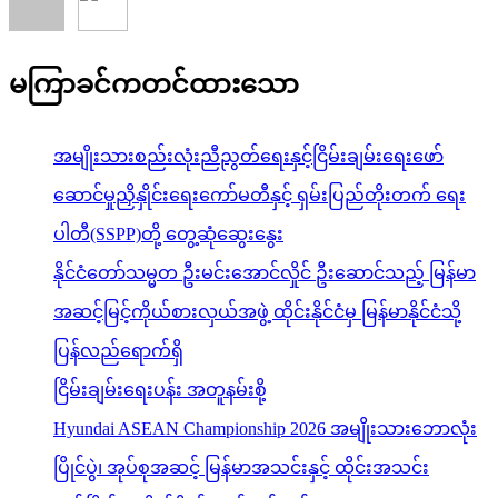
မကြာခင်ကတင်ထားသော
အမျိုးသားစည်းလုံးညီညွတ်ရေးနှင့်ငြိမ်းချမ်းရေးဖော်
ဆောင်မှုညှိနှိုင်းရေးကော်မတီနှင့် ရှမ်းပြည်တိုးတက် ရေး
ပါတီ(SSPP)တို့ တွေ့ဆုံဆွေးနွေး
နိုင်ငံတော်သမ္မတ ဦးမင်းအောင်လှိုင် ဦးဆောင်သည့် မြန်မာ
အဆင့်မြင့်ကိုယ်စားလှယ်အဖွဲ့ ထိုင်းနိုင်ငံမှ မြန်မာနိုင်ငံသို့
ပြန်လည်ရောက်ရှိ
ငြိမ်းချမ်းရေးပန်း အတူနမ်းစို့
Hyundai ASEAN Championship 2026 အမျိုးသားဘောလုံး
ပြိုင်ပွဲ၊ အုပ်စုအဆင့် မြန်မာအသင်းနှင့် ထိုင်းအသင်း