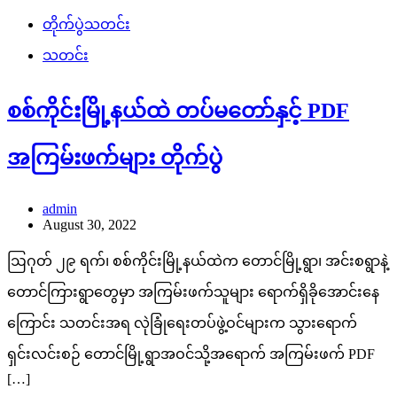
တိုက်ပွဲသတင်း
သတင်း
စစ်ကိုင်းမြို့နယ်ထဲ တပ်မတော်နှင့် PDF
အကြမ်းဖက်များ တိုက်ပွဲ
admin
August 30, 2022
ဩဂုတ် ၂၉ ရက်၊ စစ်ကိုင်းမြို့နယ်ထဲက တောင်မြို့ရွာ၊ အင်းစရွာနဲ့
တောင်ကြားရွာတွေမှာ အကြမ်းဖက်သူများ ရောက်ရှိခိုအောင်းနေ
ကြောင်း သတင်းအရ လုဲခြုံရေးတပ်ဖွဲ့ဝင်များက သွားရောက်
ရှင်းလင်းစဉ် တောင်မြို့ရွာအဝင်သို့အရောက် အကြမ်းဖက် PDF
[…]