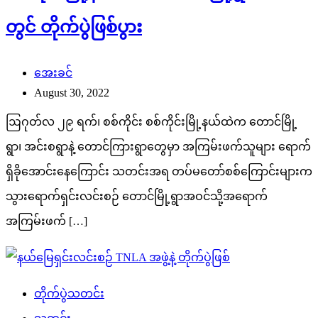
တွင် တိုက်ပွဲဖြစ်ပွား
အေးခင်
August 30, 2022
ဩဂုတ်လ ၂၉ ရက်၊ စစ်ကိုင်း စစ်ကိုင်းမြို့နယ်ထဲက တောင်မြို့
ရွာ၊ အင်းစရွာနဲ့ တောင်ကြားရွာတွေမှာ အကြမ်းဖက်သူများ ရောက်
ရှိခိုအောင်းနေကြောင်း သတင်းအရ တပ်မတော်စစ်ကြောင်းများက
သွားရောက်ရှင်းလင်းစဉ် တောင်မြို့ရွာအဝင်သို့အရောက်
အကြမ်းဖက် […]
တိုက်ပွဲသတင်း