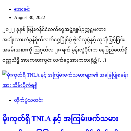
အေးခင်
August 30, 2022
၂၀၂၂ ခုနှစ် မြန်မာနိုင်ငံလက်ဝှေ့အဖွဲ့ချုပ်ဥက္ကဋ္ဌဖလား၊
အမျိုးသားတံခွန်စိုက်လက်ဝှေ့ပြိုင်ပွဲ ဗိုလ်လုပွဲနှင့် ဆုချီးမြှင့်ခြင်း
အခမ်းအနားကို ဩဂုတ်လ ၂၈ ရက် မွန်းလွဲပိုင်းက နေပြည်တော်ရှိ
ဝဏ္ဏသိဒ္ဓိ အားကစားကွင်း လက်ဝှေ့အားကစားရုံ၌ […]
တိုက်ပွဲသတင်း
မိုးကုတ်ရှိ TNLA နှင့် အကြမ်းဖက်သမား