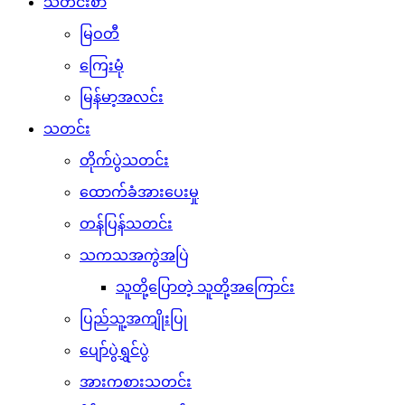
သတင်းစာ
မြဝတီ
ကြေးမုံ
မြန်မာ့အလင်း
သတင်း
တိုက်ပွဲသတင်း
ထောက်ခံအားပေးမှု
တန်ပြန်သတင်း
သကသအကွဲအပြဲ
သူတို့ပြောတဲ့ သူတို့အကြောင်း
ပြည်သူ့အကျိုးပြု
ပျော်ပွဲရွှင်ပွဲ
အားကစားသတင်း