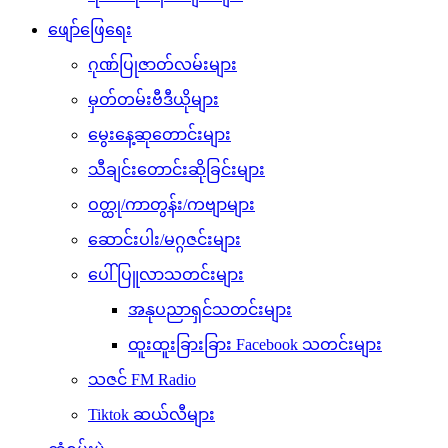
ဖျော်ဖြေရေး
ဂုဏ်ပြုဇာတ်လမ်းများ
မှတ်တမ်းဗီဒီယိုများ
မွေးနေ့ဆုတောင်းများ
သီချင်းတောင်းဆိုခြင်းများ
ဝတ္ထု/ကာတွန်း/ကဗျာများ
ဆောင်းပါး/မဂ္ဂဇင်းများ
ပေါ်ပြူလာသတင်းများ
အနုပညာရှင်သတင်းများ
ထူးထူးခြားခြား Facebook သတင်းများ
သဇင် FM Radio
Tiktok ဆယ်လီများ