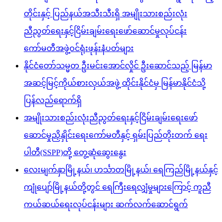
တိုင်းနှင့် ပြည်နယ်အသီးသီးရှိ အမျိုးသားစည်းလုံး
ညီညွတ်ရေးနှင့်ငြိမ်းချမ်းရေးဖော်ဆောင်မှုလုပ်ငန်း
ကော်မတီအဖွဲ့ဝင်ရုံးဖုန်းနံပတ်များ
နိုင်ငံတော်သမ္မတ ဦးမင်းအောင်လှိုင် ဦးဆောင်သည့် မြန်မာ
အဆင့်မြင့်ကိုယ်စားလှယ်အဖွဲ့ ထိုင်းနိုင်ငံမှ မြန်မာနိုင်ငံသို့
ပြန်လည်ရောက်ရှိ
အမျိုးသားစည်းလုံးညီညွတ်ရေးနှင့်ငြိမ်းချမ်းရေးဖော်
ဆောင်မှုညှိနှိုင်းရေးကော်မတီနှင့် ရှမ်းပြည်တိုးတက် ရေး
ပါတီ(SSPP)တို့ တွေ့ဆုံဆွေးနွေး
လေးမျက်နှာမြို့နယ်၊ ဟင်္သာတမြို့နယ်၊ ရေကြည်မြို့နယ်နှင့်
ကျုံပျော်မြို့နယ်တို့တွင် ရေကြီးရေလျှံမှုများကြောင့် ကူညီ
ကယ်ဆယ်ရေးလုပ်ငန်းများ ဆက်လက်ဆောင်ရွက်