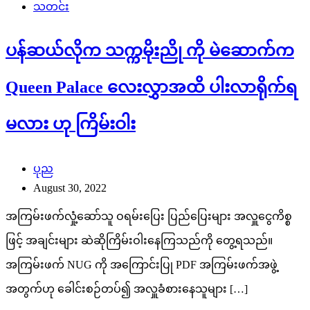
သတင်း
ပန်ဆယ်လိုက သက္ကမိုးညို ကို မဲဆောက်က
Queen Palace လေးလွှာအထိ ပါးလာရိုက်ရ
မလား ဟု ကြိမ်းဝါး
ပုည
August 30, 2022
အကြမ်းဖက်လှုံ့ဆော်သူ ဝရမ်းပြေး ပြည်ပြေးများ အလှူငွေကိစ္စ
ဖြင့် အချင်းများ ဆဲဆိုကြိမ်းဝါးနေကြသည်ကို တွေ့ရသည်။
အကြမ်းဖက် NUG ကို အကြောင်းပြု PDF အကြမ်းဖက်အဖွဲ့
အတွက်ဟု ခေါင်းစဉ်တပ်၍ အလှူခံစားနေသူများ […]