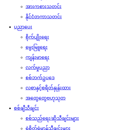
အားကစားသတင်း
နိုင်ငံတကာသတင်း
ပညာပေး
စိုက်ပျိုးရေး
မွေးမြူရေး
ကျန်းမာရေး
လက်မှုပညာ
စစ်ဘက်ဥပဒေ
လစာနှင့်စရိတ်နှုန်းထား
အထွေထွေဗဟုသုတ
စစ်ချီသီချင်း
စစ်သည်ရေး/ဆိုသီချင်းများ
ရဲစိတ်ရဲမာန်သီချင်းများ