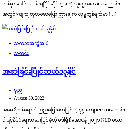
ကန်မှာ ဒေါ်လာသန်းချီပိုင်ဆိုင်သွားတဲ့ သူဌေးမလေးအကြောင်း
အတွင်းကျကျထုတ်ဖော်ပြောကြားချက် လူမှုကွန်ရက်မှာ […]
သကသအကွဲအပြဲ
သတင်း
အဆဲခြင်းပြိုင်ဘယ်သူနိုင်
ပုည
August 30, 2022
အမေရိကန်ရောက် ပြည်ပြေးတွေဖြစ်တဲ့ ၇၄ ကျောင်းသားဟောင်း
ဝါရင့်နိုင်ငံရေးသမားဖြစ်ခဲ့တဲ့ ဒေါ်ရိုစီအောင်နဲ့ ၂၀၂၁ NLD လော်