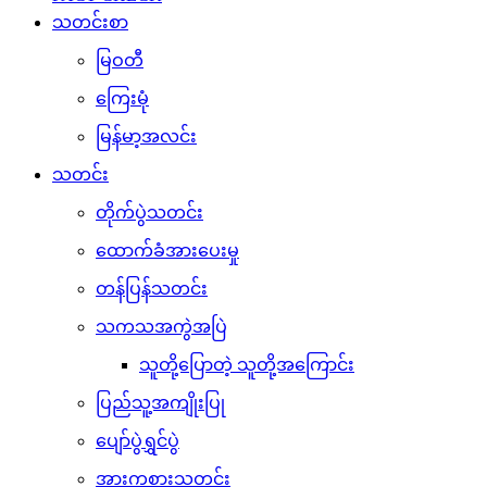
သတင်းစာ
မြဝတီ
ကြေးမုံ
မြန်မာ့အလင်း
သတင်း
တိုက်ပွဲသတင်း
ထောက်ခံအားပေးမှု
တန်ပြန်သတင်း
သကသအကွဲအပြဲ
သူတို့ပြောတဲ့ သူတို့အကြောင်း
ပြည်သူ့အကျိုးပြု
ပျော်ပွဲရွှင်ပွဲ
အားကစားသတင်း