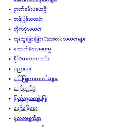
ဉာဏ်စမ်းပဟေဠိ
တန်ပြန်သတင်း
တိုက်ပွဲသတင်း
ထူးထူးခြားခြား Facebook သတင်းများ
ထောက်ခံအားပေးမှု
နိုင်ငံတကာသတင်း
ပညာပေး
ပေါ်ပြူလာသတင်းများ
ပျော်ပွဲရွှင်ပွဲ
ပြည်သူ့အကျိုးပြု
ဖျော်ဖြေရေး
မူလစာမျက်နှာ