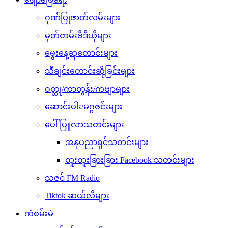
ဂုဏ်ပြုဇာတ်လမ်းများ
မှတ်တမ်းဗီဒီယိုများ
မွေးနေ့ဆုတောင်းများ
သီချင်းတောင်းဆိုခြင်းများ
ဝတ္ထု/ကာတွန်း/ကဗျာများ
ဆောင်းပါး/မဂ္ဂဇင်းများ
ပေါ်ပြူလာသတင်းများ
အနုပညာရှင်သတင်းများ
ထူးထူးခြားခြား Facebook သတင်းများ
သဇင် FM Radio
Tiktok ဆယ်လီများ
ကံစမ်းမဲ