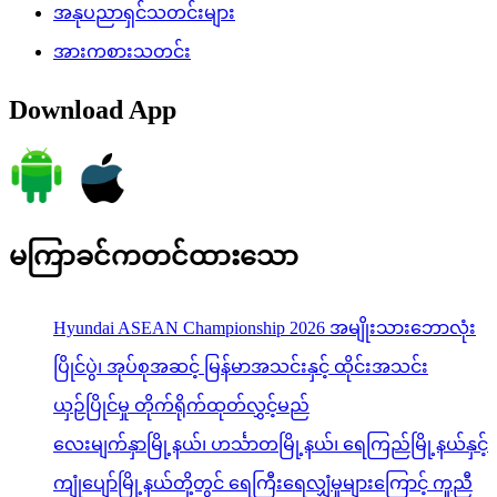
အနုပညာရှင်သတင်းများ
အားကစားသတင်း
Download App
မကြာခင်ကတင်ထားသော
Hyundai ASEAN Championship 2026 အမျိုးသားဘောလုံး
ပြိုင်ပွဲ၊ အုပ်စုအဆင့် မြန်မာအသင်းနှင့် ထိုင်းအသင်း
ယှဉ်ပြိုင်မှု တိုက်ရိုက်ထုတ်လွှင့်မည်
လေးမျက်နှာမြို့နယ်၊ ဟင်္သာတမြို့နယ်၊ ရေကြည်မြို့နယ်နှင့်
ကျုံပျော်မြို့နယ်တို့တွင် ရေကြီးရေလျှံမှုများကြောင့် ကူညီ