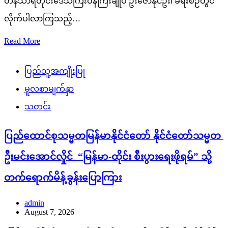
တနင်္သာရီတိုင်းဒေသကြီးဝန်ကြီးချုပ် ဦးဇော်နိုင်ဦး၊ ခရီးစဉ်တွင်
လိုက်ပါလာကြသည့်…
Read More
ပြည်သူ့အကျိုးပြု
မူလစာမျက်နှာ
သတင်း
ပြည်ထောင်စုသမ္မတမြန်မာနိုင်ငံတော် နိုင်ငံတော်သမ္မတ
ဦးမင်းအောင်လှိုင် “မြန်မာ-ထိုင်း စီးပွားရေးဖိုရမ်” သို့
တက်ရောက်မိန့်ခွန်းပြောကြား
admin
August 7, 2026