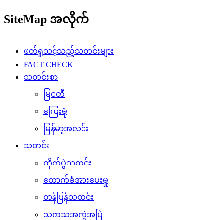
SiteMap အလိုက်
ဖတ်ရှုသင့်သည့်သတင်းများ
FACT CHECK
သတင်းစာ
မြဝတီ
ကြေးမုံ
မြန်မာ့အလင်း
သတင်း
တိုက်ပွဲသတင်း
ထောက်ခံအားပေးမှု
တန်ပြန်သတင်း
သကသအကွဲအပြဲ