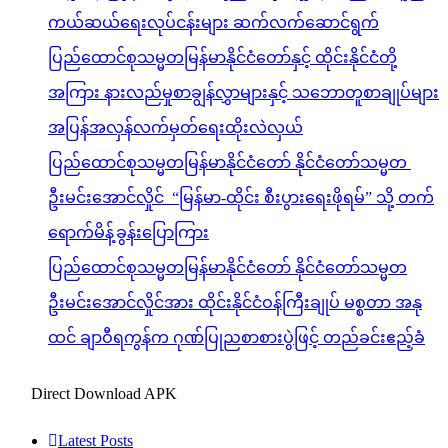
ကယ်ဆယ်ရေးလုပ်ငန်းများ ဆက်လက်ဆောင်ရွက်
ပြည်ထောင်စုသမ္မတမြန်မာနိုင်ငံတော်နှင့် ထိုင်းနိုင်ငံတို့
အကြား နားလည်မှုစာချွန်လွှာများနှင့် သဘောတူစာချုပ်များ
အပြန်အလှန်လက်မှတ်ရေးထိုးလဲလှယ်
ပြည်ထောင်စုသမ္မတမြန်မာနိုင်ငံတော် နိုင်ငံတော်သမ္မတ
ဦးမင်းအောင်လှိုင် “မြန်မာ-ထိုင်း စီးပွားရေးဖိုရမ်” သို့ တက်
ရောက်မိန့်ခွန်းပြောကြား
ပြည်ထောင်စုသမ္မတမြန်မာနိုင်ငံတော် နိုင်ငံတော်သမ္မတ
ဦးမင်းအောင်လှိုင်အား ထိုင်းနိုင်ငံဝန်ကြီးချုပ် မစ္စတာ အနု
ထင် ချာဝီရကွန်က ဂုဏ်ပြုညစာစားပွဲဖြင့် တည်ခင်းဧည့်ခံ
Direct Download APK
Latest Posts