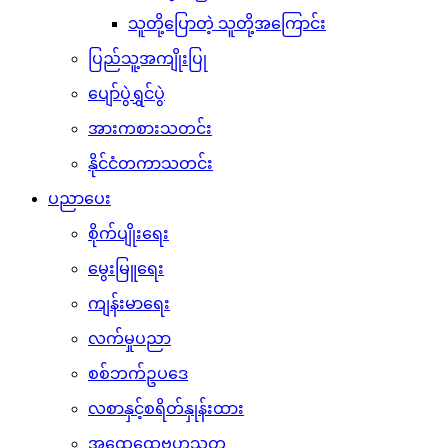
သူတို့ပြောတဲ့ သူတို့အကြောင်း
ပြည်သူ့အကျိုးပြု
ပျော်ပွဲရွှင်ပွဲ
အားကစားသတင်း
နိုင်ငံတကာသတင်း
ပညာပေး
စိုက်ပျိုးရေး
မွေးမြူရေး
ကျန်းမာရေး
လက်မှုပညာ
စစ်ဘက်ဥပဒေ
လစာနှင့်စရိတ်နှုန်းထား
အထွေထွေဗဟုသုတ