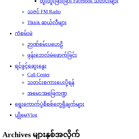
ထူးထူးခြားခြား Facebook သတင်းများ
သဇင် FM Radio
Tiktok ဆယ်လီများ
ကံစမ်းမဲ
ဉာဏ်စမ်းပဟေဠိ
ဖုန်းဘေလ်မဲဖောက်ခြင်း
ရင်ဖွင့်ဆွေးနွေး
Call Center
သတင်းစကားပေးပို့ရန်
အမေး/အဖြေကဏ္ဍ
ရွေးကောက်ပွဲစိစစ်တွေ့ရှိချက်များ
ပျိုမေVlog
Archives များနှစ်အလိုက်