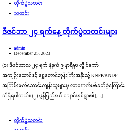
တိုက်ပွဲသတင်း
သတင်း
ဒီဇင်ဘာ ၂၄ ရက်နေ့ တိုက်ပွဲသတင်းများ
admin
December 25, 2023
(၁) ဒီဇင်ဘာလ ၂၄ ရက် နံနက် ၉ နာရီမှာ လွိုင်ကော်
အကျဉ်းထောင်နှင့် ရွှေတောင်ဘုန်းကြီးအနီးသို့ KNPP/KNDF
အကြမ်းဖက်သောင်းကျန်းသူများမှ လာရောက်ပစ်ခတ်ခဲ့ကြောင်း
သိရှိရပါတယ်။ (၂) မွန်ပြည်နယ်၊ချောင်းနှစ်ရွာ၏ […]
တိုက်ပွဲသတင်း