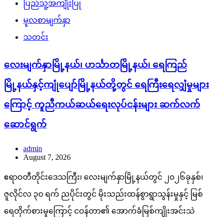
ပြည်သူ့အကျိုးပြု
မူလစာမျက်နှာ
သတင်း
လေးမျက်နှာမြို့နယ်၊ ဟင်္သာတမြို့နယ်၊ ရေကြည်
မြို့နယ်နှင့်ကျုံပျော်မြို့နယ်တို့တွင် ရေကြီးရေလျှံမှုများ
ကြောင့် ကူညီကယ်ဆယ်ရေးလုပ်ငန်းများ ဆက်လက်
ဆောင်ရွက်
admin
August 7, 2026
ဧရာဝတီတိုင်းဒေသကြီး၊ လေးမျက်နှာမြို့နယ်တွင် ၂၀၂၆ခုနှစ်၊
ဇူလိုင်လ ၃၀ ရက် ညပိုင်းတွင် မိုးသည်းထန်စွာရွာသွန်းမှုနှင့် မြစ်
ရေတိုက်စားမှုကြောင့် ငဝန်တာ၏ အောက်ခံမြစ်ကျိုးအင်းသဲ