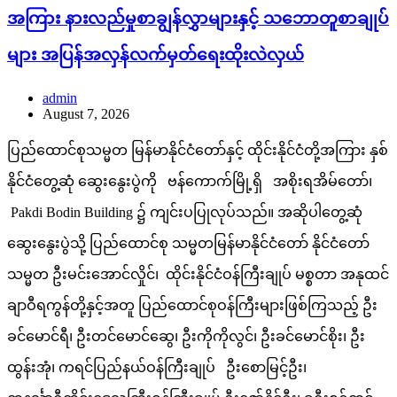
အကြား နားလည်မှုစာချွန်လွှာများနှင့် သဘောတူစာချုပ်
များ အပြန်အလှန်လက်မှတ်ရေးထိုးလဲလှယ်
admin
August 7, 2026
ပြည်ထောင်စုသမ္မတ မြန်မာနိုင်ငံတော်နှင့် ထိုင်းနိုင်ငံတို့အကြား နှစ်
နိုင်ငံတွေ့ဆုံ ဆွေးနွေးပွဲကို ဗန်ကောက်မြို့ရှိ အစိုးရအိမ်တော်၊
Pakdi Bodin Building ၌ ကျင်းပပြုလုပ်သည်။ အဆိုပါတွေ့ဆုံ
ဆွေးနွေးပွဲသို့ ပြည်ထောင်စု သမ္မတမြန်မာနိုင်ငံတော် နိုင်ငံတော်
သမ္မတ ဦးမင်းအောင်လှိုင်၊ ထိုင်းနိုင်ငံဝန်ကြီးချုပ် မစ္စတာ အနုထင်
ချာဝီရကွန်တို့နှင့်အတူ ပြည်ထောင်စုဝန်ကြီးများဖြစ်ကြသည့် ဦး
ခင်မောင်ရီ၊ ဦးတင်မောင်ဆွေ၊ ဦးကိုကိုလွင်၊ ဦးခင်မောင်စိုး၊ ဦး
ထွန်းအုံ၊ ကရင်ပြည်နယ်ဝန်ကြီးချုပ် ဦးစောမြင့်ဦး၊