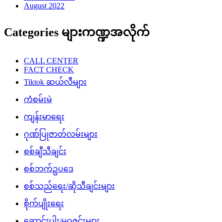
August 2022
Categories များကဏ္ဍအလိုက်
CALL CENTER
FACT CHECK
Tiktok ဆယ်လီများ
ကံစမ်းမဲ
ကျန်းမာရေး
ဂုဏ်ပြုဇာတ်လမ်းများ
စစ်ချီသီချင်း
စစ်ဘက်ဥပဒေ
စစ်သည်ရေး/ဆိုသီချင်းများ
စိုက်ပျိုးရေး
ဆောင်းပါး/မဂ္ဂဇင်းများ