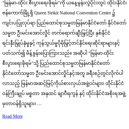
“မြန်မာ-ထိုင်း စီးပွားရေးဖိုရမ်”ကို ယနေ့မွန်းလွဲပိုင်းတွင် ထိုင်းနိုင်ငံ၊
ဗန်ကောက်မြို့ရှိ Queen Sirikit National Convention Center ၌
ကျင်းပပြုလုပ်ရာ ပြည်ထောင်စုသမ္မတမြန်မာနိုင်ငံတော် နိုင်ငံတော်
သမ္မတ ဦးမင်းအောင်လှိုင် တက်ရောက်ချီးမြှင့်ပြီး နှစ်နိုင်ငံ
ရင်းနှီးမြှုပ်နှံမှုနှင့် ကုန်သွယ်မှုပိုမိုမြှင့်တင်နိုင်ရေးဆိုင်ရာများနှင့်
ပတ်သက်၍ မိန့်ခွန်းပြောကြားသည်။ အဆိုပါ “မြန်မာ-ထိုင်း
စီးပွားရေးဖိုရမ်”သို့ ပြည်ထောင်စုသမ္မတမြန်မာနိုင်ငံတော်
နိုင်ငံတော်သမ္မတ ဦးမင်းအောင်လှိုင်နှင့်အတူ ခရီးစဉ်တွင်လိုက်ပါ
လာသည့် မြန်မာအဆင့်မြင့်ကိုယ်စားလှယ်အဖွဲ့ဝင်များ၊ ထိုင်းနိုင်ငံ
ဝန်ကြီးချုပ် မစ္စတာ အနုထင် ချာဝီရကွန် နှင့် ထိုင်းနိုင်ငံအစိုးရအဖွဲ့
မှတာဝန်ရှိသူများ၊ …
Read More