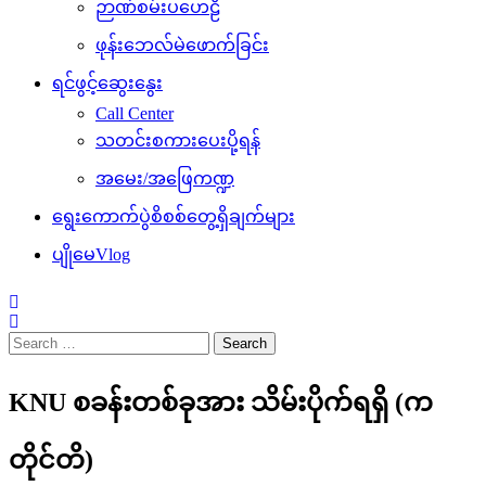
ဉာဏ်စမ်းပဟေဠိ
ဖုန်းဘေလ်မဲဖောက်ခြင်း
ရင်ဖွင့်ဆွေးနွေး
Call Center
သတင်းစကားပေးပို့ရန်
အမေး/အဖြေကဏ္ဍ
ရွေးကောက်ပွဲစိစစ်တွေ့ရှိချက်များ
ပျိုမေVlog
Search
for:
KNU စခန်းတစ်ခုအား သိမ်းပိုက်ရရှိ (က
တိုင်တိ)