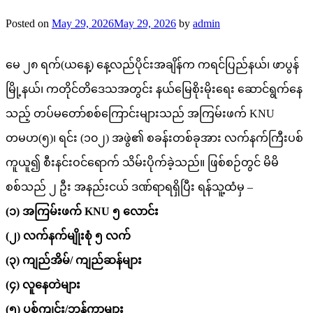
Posted on
May 29, 2026
May 29, 2026
by
admin
မေ ၂၈ ရက်(ယနေ့) နေ့လည်ပိုင်းအချိန်က ကရင်ပြည်နယ်၊ ဖာပွန်
မြို့နယ်၊ ကတိုင်တိဒေသအတွင်း နယ်မြေစိုးမိုးရေး ဆောင်ရွက်နေ
သည့် တပ်မတော်စစ်ကြောင်းများသည် အကြမ်းဖက် KNU
တမဟ(၅)၊ ရင်း (၁၀၂) အဖွဲ၏ စခန်းတစ်ခုအား လက်နက်ကြီးပစ်
ကူယူ၍ စီးနင်းဝင်ရောက် သိမ်းပိုက်ခဲ့သည်။ ဖြစ်စဉ်တွင် မိမိ
စစ်သည် ၂ ဦး အနည်းငယ် ဒဏ်ရာရရှိပြီး ရန်သူ့ထံမှ –
(၁) အကြမ်းဖက် KNU ၅ လောင်း
(၂) လက်နက်မျိုးစုံ ၅ လက်
(၃) ကျည်အိမ်/ ကျည်ဆန်များ
(၄) လူနေတဲများ
(၅) ပစ်ကျင်း/ဘန်ကာများ