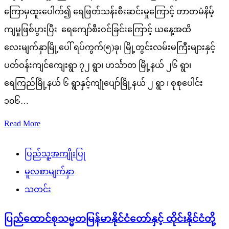
ကြောမှထူးပေါက်၍ ရေဖြတ်သန်းစီးဆင်းမှုကြောင့် တာတမံနိမ့်
ကျမှုဖြစ်ပွားပြီး ရေကျော်စီးဝင်ခြင်းကြောင့် ယနေ့အထိ
လေးမျက်နှာမြို့ပေါ် ရပ်ကွက်(၅)ခု၊ မြို့တွင်းလမ်းမကြီးများနှင့်
ပတ်ဝန်းကျင်ကျေးရွာ ၇၂ ရွာ၊ ဟင်္သာတ မြို့နယ် ၂၆ ရွာ၊
ရေကြည်မြို့နယ် ၆ ရွာနှင့်ကျုံပျော်မြို့နယ် ၂ ရွာ ၊ စုစုပေါင်း
၁၀၆…
Read More
ပြည်သူ့အကျိုးပြု
မူလစာမျက်နှာ
သတင်း
ပြည်ထောင်စုသမ္မတမြန်မာနိုင်ငံတော်နှင့် ထိုင်းနိုင်ငံတို့