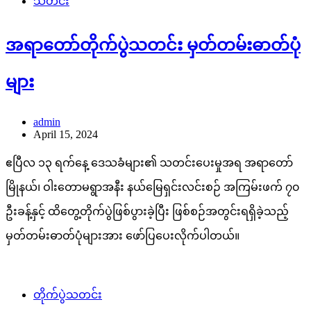
သတင်း
အရာတော်တိုက်ပွဲသတင်း မှတ်တမ်းဓာတ်ပုံ
များ
admin
April 15, 2024
ဧပြီလ ၁၃ ရက်နေ့ ဒေသခံများ၏ သတင်းပေးမှုအရ အရာတော်
မြိုနယ်၊ ဝါးတောမရွာအနီး နယ်မြေရှင်းလင်းစဉ် အကြမ်းဖက် ၇၀
ဦးခန့်နှင့် ထိတွေ့တိုက်ပွဲဖြစ်ပွားခဲ့ပြီး ဖြစ်စဉ်အတွင်းရရှိခဲ့သည့်
မှတ်တမ်းဓာတ်ပုံများအား ဖော်ပြပေးလိုက်ပါတယ်။
တိုက်ပွဲသတင်း