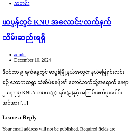
သတင်း
ဖာပွန်တွင် KNU အလောင်း/လက်နက်
သိမ်းဆည်းရရှိ
admin
December 10, 2024
ဒီဇင်ဘာ ၉ ရက်နေ့တွင် ဖာပွန်မြို့နယ်အတွင်း နယ်မြေရှင်းလင်း
စဉ် ဘောကထရွာ သံဆိပ်စခန်း၏ တောင်ဘက်သို့အရောက် နေရာ
၂ နေရာမှ KNLA တမဟ(၃)၊ ရင်း(၉)နှင့် အကြမ်းဖက်ပူးပေါင်း
အင်အား […]
Leave a Reply
Your email address will not be published.
Required fields are