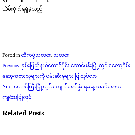
သိမ်းပိုက်ရရှိခဲ့သည်။
Posted in
တိုက်ပွဲသတင်း
,
သတင်း
Post
Previous:
ရှမ်းပြည်နယ်တောင်ပိုင်း အောင်ပန်းမြို့တွင် စလော့ဂိမ်း
navigation
ဆော့ကစားသူများကို ဖမ်းဆီးမှုများ ပြုလုပ်လာ
Next:
တောင်ကြီးမြို့တွင် ကျောင်းအပ်နှံရေးနေ့ အခမ်းအနား
ကျင်းပပြုလုပ်
Related Posts