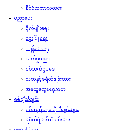
နိုင်ငံတကာသတင်း
ပညာပေး
စိုက်ပျိုးရေး
မွေးမြူရေး
ကျန်းမာရေး
လက်မှုပညာ
စစ်ဘက်ဥပဒေ
လစာနှင့်စရိတ်နှုန်းထား
အထွေထွေဗဟုသုတ
စစ်ချီသီချင်း
စစ်သည်ရေး/ဆိုသီချင်းများ
ရဲစိတ်ရဲမာန်သီချင်းများ
ဖျော်ဖြေရေး