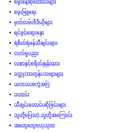
မွေးနေ့ဆုတောင်းများ
မွေးမြူရေး
မှတ်တမ်းဗီဒီယိုများ
ရင်ဖွင့်ဆွေးနွေး
ရဲစိတ်ရဲမန်သီချင်းများ
လက်မှုပညာ
လစာနှင့်စရိတ်နှုန်းထား
ဝတ္ထု/ကာတွန်း/ကဗျာများ
သကသအကွဲအပြဲ
သတင်း
သီချင်းတောင်းဆိုခြင်းများ
သူတို့ပြောတဲ့ သူတို့အကြောင်း
အထွေထွေဗဟုသုတ