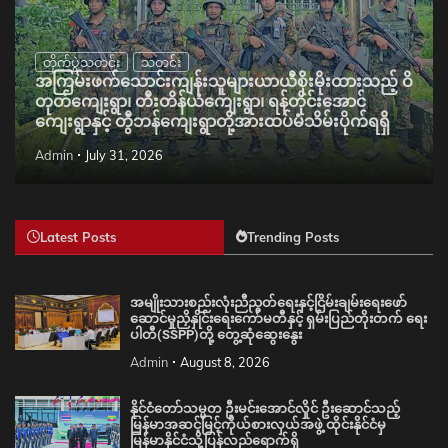
တိုက်ပွဲသတင်း
သတင်း
အကြမ်းဖက်သောင်းကျန်းသူများယာယီစိုးမိုးထားသည့် ဝိ
တုတ်ကျေးရွာ၊ တီးတိန်ယံကျေးရွာ၊ ရန်တိုင်းအောင်
ကျေးရွာနှင့် တွီဘန်ကျေးရွာတို့အားထပ်မံသိမ်းပိုက်ရရှိ
Admin
July 31, 2026
Latest Posts
Trending Posts
အမျိုးသားစည်းလုံးညီညွတ်ရေးနှင့်ငြိမ်းချမ်းရေးဖော်
ဆောင်မှုညှိနှိုင်းရေးကော်မတီနှင့် ရှမ်းပြည်တိုးတက် ရေး
ပါတီ(SSPP)တို့ တွေ့ဆုံဆွေးနွေး
Admin
August 8, 2026
နိုင်ငံတော်သမ္မတ ဦးမင်းအောင်လှိုင် ဦးဆောင်သည့်
မြန်မာအဆင့်မြင့်ကိုယ်စားလှယ်အဖွဲ့ ထိုင်းနိုင်ငံမှ
မြန်မာနိုင်ငံသို့ပြန်လည်ရောက်ရှိ
Admin
August 8, 2026