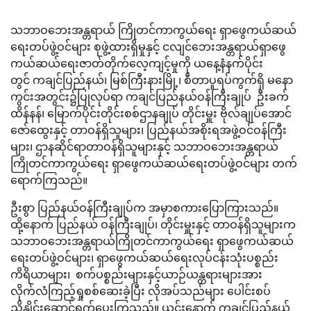
သဘာဝဘေးအန္တရာယ် ကြိုတင်ကာကွယ်ရေး ရှာဖွေကယ်ဆယ်
ရေးတပ်ဖွဲ့ဝင်များ စုဖွဲ့ထားရှိမှုနှင့် ငလျင်ဘေးအန္တရာယ်ရှာဖွေ
ကယ်ဆယ်ရေးဇာတ်တိုက်လေ့ကျင့်မှုကို ယနေ့နံနက်ပိုင်း
တွင် ကချင်ပြည်နယ်၊ မြစ်ကြီးနားမြို့၊ စီတာပူရပ်ကွက်ရှိ မနော
ကွင်းအတွင်း၌ပြုလုပ်ရာ ကချင်ပြည်နယ်ဝန်ကြီးချုပ် ဦးခက်
ထိန်နန်၊ မြောက်ပိုင်းတိုင်းစစ်ဌာနချုပ် တိုင်းမှူး ဗိုလ်ချုပ်အောင်
ဇော်ထွေးနှင့် တာဝန်ရှိသူများ၊ ပြည်နယ်အစိုးရအဖွဲ့ဝင်ဝန်ကြီး
များ၊ ဌာနဆိုင်ရာတာဝန်ရှိသူများနှင့် သဘာဝဘေးအန္တရာယ်
ကြိုတင်ကာကွယ်ရေး ရှာဖွေကယ်ဆယ်ရေးတပ်ဖွဲ့ဝင်များ တက်
ရောက်ကြသည်။
ဦးစွာ ပြည်နယ်ဝန်ကြီးချုပ်က အမှာစကားပြောကြားသည်။
ထို့နောက် ပြည်နယ် ဝန်ကြီးချုပ်၊ တိုင်းမှူးနှင့် တာဝန်ရှိသူများက
သဘာဝဘေးအန္တရာယ်ကြိုတင်ကာကွယ်ရေး ရှာဖွေကယ်ဆယ်
ရေးတပ်ဖွဲ့ဝင်များ၊ ရှာဖွေကယ်ဆယ်ရေးလုပ်ငန်းသုံးပစ္စည်း
ကိရိယာများ၊ စက်ပစ္စည်းများနှင့်ယာဉ်ယန္တရားများအား
လိုက်လံကြည့်ရှုစစ်ဆေးခဲ့ပြီး လိုအပ်သည်များ ပေါင်းစပ်
ညှိနှိုင်းဆောင်ရွက်ပေးကြသည်။ ယင်းနောက် ကချင်ပြည်နယ်