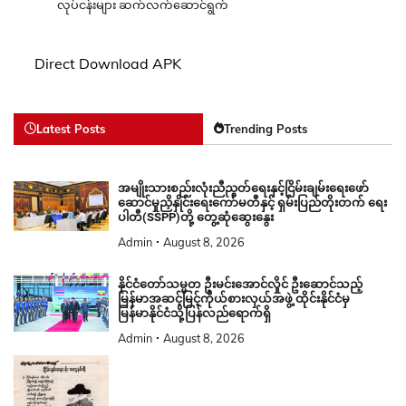
Direct Download APK
Latest Posts
Trending Posts
အမျိုးသားစည်းလုံးညီညွတ်ရေးနှင့်ငြိမ်းချမ်းရေးဖော်
ဆောင်မှုညှိနှိုင်းရေးကော်မတီနှင့် ရှမ်းပြည်တိုးတက် ရေး
ပါတီ(SSPP)တို့ တွေ့ဆုံဆွေးနွေး
Admin
August 8, 2026
နိုင်ငံတော်သမ္မတ ဦးမင်းအောင်လှိုင် ဦးဆောင်သည့်
မြန်မာအဆင့်မြင့်ကိုယ်စားလှယ်အဖွဲ့ ထိုင်းနိုင်ငံမှ
မြန်မာနိုင်ငံသို့ပြန်လည်ရောက်ရှိ
Admin
August 8, 2026
ငြိမ်းချမ်းရေးပန်း အတူနမ်းစို့