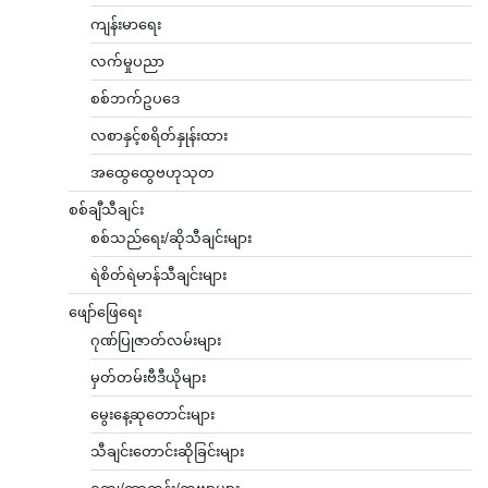
ကျန်းမာရေး
လက်မှုပညာ
စစ်ဘက်ဥပဒေ
လစာနှင့်စရိတ်နှုန်းထား
အထွေထွေဗဟုသုတ
စစ်ချီသီချင်း
စစ်သည်ရေး/ဆိုသီချင်းများ
ရဲစိတ်ရဲမာန်သီချင်းများ
ဖျော်ဖြေရေး
ဂုဏ်ပြုဇာတ်လမ်းများ
မှတ်တမ်းဗီဒီယိုများ
မွေးနေ့ဆုတောင်းများ
သီချင်းတောင်းဆိုခြင်းများ