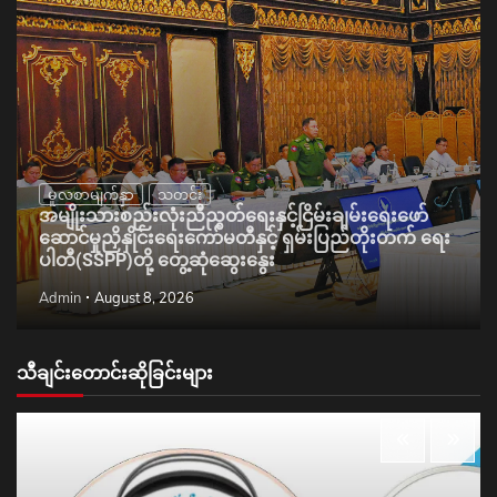
မူလစာမျက်နှာ
သတင်း
အမျိုးသားစည်းလုံးညီညွတ်ရေးနှင့်ငြိမ်းချမ်းရေးဖော်
ဆောင်မှုညှိနှိုင်းရေးကော်မတီနှင့် ရှမ်းပြည်တိုးတက် ရေး
ပါတီ(SSPP)တို့ တွေ့ဆုံဆွေးနွေး
Admin
August 8, 2026
သီချင်းတောင်းဆိုခြင်းများ