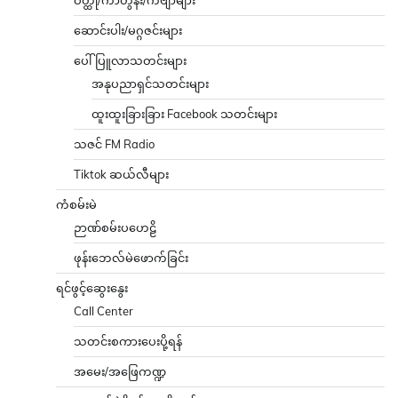
ဝတ္ထု/ကာတွန်း/ကဗျာများ
ဆောင်းပါး/မဂ္ဂဇင်းများ
ပေါ်ပြူလာသတင်းများ
အနုပညာရှင်သတင်းများ
ထူးထူးခြားခြား Facebook သတင်းများ
သဇင် FM Radio
Tiktok ဆယ်လီများ
ကံစမ်းမဲ
ဉာဏ်စမ်းပဟေဠိ
ဖုန်းဘေလ်မဲဖောက်ခြင်း
ရင်ဖွင့်ဆွေးနွေး
Call Center
သတင်းစကားပေးပို့ရန်
အမေး/အဖြေကဏ္ဍ