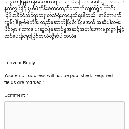
တရုတ်-မြန်မာ နိုင်ငံတကာရထားလမ်းကြောင်းပေါ်တွင် အင်တာ
နက်လွှမ်းခြုံမှု စီမံကိန်းစတင်တည်ဆောက်လျက်ရှိကြောင်း
မြန်မာနိုင်ငံဆိုင်ရာတရုတ်သံရုံးကနေသိရပါတယ်။ အင်တာနက်
လွှမ်းခြုံမှုစီမံကိန်း တည်ဆောက်ပြီးစီးပြီးနောက် အဆိုပါလမ်း
ပိုင်းမှာ ရထားပြေးဆွဲဝန်ဆောင်မှုအဆင့်အတန်းအားများစွာ မြှင့်
တင်ပေးနိုင်မှာဖြစ်တယ်လို့ဆိုပါတယ်။
Leave a Reply
Your email address will not be published.
Required
fields are marked
*
Comment
*