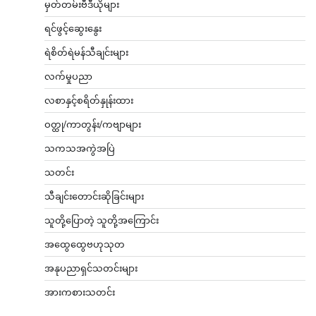
မှတ်တမ်းဗီဒီယိုများ
ရင်ဖွင့်ဆွေးနွေး
ရဲစိတ်ရဲမန်သီချင်းများ
လက်မှုပညာ
လစာနှင့်စရိတ်နှုန်းထား
ဝတ္ထု/ကာတွန်း/ကဗျာများ
သကသအကွဲအပြဲ
သတင်း
သီချင်းတောင်းဆိုခြင်းများ
သူတို့ပြောတဲ့ သူတို့အကြောင်း
အထွေထွေဗဟုသုတ
အနုပညာရှင်သတင်းများ
အားကစားသတင်း