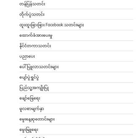
တန်ပြန်သတင်း
တိုက်ပွဲသတင်း
ထူးထူးခြားခြား Facebook သတင်းများ
ထောက်ခံအားပေးမှု
နိုင်ငံတကာသတင်း
ပညာပေး
ပေါ်ပြူလာသတင်းများ
ပျော်ပွဲရွှင်ပွဲ
ပြည်သူ့အကျိုးပြု
ဖျော်ဖြေရေး
မူလစာမျက်နှာ
မွေးနေ့ဆုတောင်းများ
မွေးမြူရေး