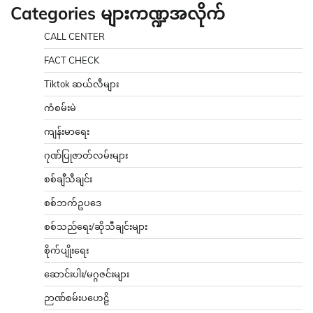
Categories များကဏ္ဍအလိုက်
CALL CENTER
FACT CHECK
Tiktok ဆယ်လီများ
ကံစမ်းမဲ
ကျန်းမာရေး
ဂုဏ်ပြုဇာတ်လမ်းများ
စစ်ချီသီချင်း
စစ်ဘက်ဥပဒေ
စစ်သည်ရေး/ဆိုသီချင်းများ
စိုက်ပျိုးရေး
ဆောင်းပါး/မဂ္ဂဇင်းများ
ဉာဏ်စမ်းပဟေဠိ