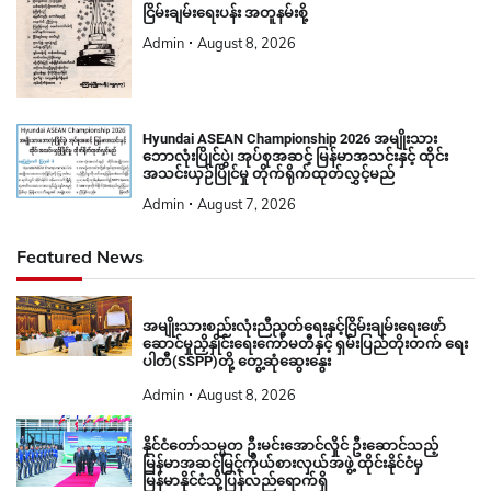
Admin
August 8, 2026
Hyundai ASEAN Championship 2026 အမျိုးသား
ဘောလုံးပြိုင်ပွဲ၊ အုပ်စုအဆင့် မြန်မာအသင်းနှင့် ထိုင်း
အသင်းယှဉ်ပြိုင်မှု တိုက်ရိုက်ထုတ်လွှင့်မည်
Admin
August 7, 2026
Featured News
အမျိုးသားစည်းလုံးညီညွတ်ရေးနှင့်ငြိမ်းချမ်းရေးဖော်
ဆောင်မှုညှိနှိုင်းရေးကော်မတီနှင့် ရှမ်းပြည်တိုးတက် ရေး
ပါတီ(SSPP)တို့ တွေ့ဆုံဆွေးနွေး
Admin
August 8, 2026
နိုင်ငံတော်သမ္မတ ဦးမင်းအောင်လှိုင် ဦးဆောင်သည့်
မြန်မာအဆင့်မြင့်ကိုယ်စားလှယ်အဖွဲ့ ထိုင်းနိုင်ငံမှ
မြန်မာနိုင်ငံသို့ပြန်လည်ရောက်ရှိ
Admin
August 8, 2026