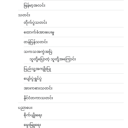
မြန်မာ့အလင်း
သတင်း
တိုက်ပွဲသတင်း
ထောက်ခံအားပေးမှု
တန်ပြန်သတင်း
သကသအကွဲအပြဲ
သူတို့ပြောတဲ့ သူတို့အကြောင်း
ပြည်သူ့အကျိုးပြု
ပျော်ပွဲရွှင်ပွဲ
အားကစားသတင်း
နိုင်ငံတကာသတင်း
ပညာပေး
စိုက်ပျိုးရေး
မွေးမြူရေး