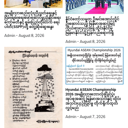
အမျိုးသားစည်းလုံးညီညွတ်ရေးနှင့်
ငြိမ်းချမ်းရေးဖော်ဆောင်မှုညှိနှိုင်းရေး
နိုင်ငံတော်သမ္မတ ဦးမင်းအောင်လှိုင်
ကော်မတီနှင့် ရှမ်းပြည်တိုးတက် ရေး
ဦးဆောင်သည့် မြန်မာအဆင့်မြင့်
ပါတီ(SSPP)တို့ တွေ့ဆုံဆွေးနွေး
ကိုယ်စားလှယ်အဖွဲ့ ထိုင်းနိုင်ငံမှ
မြန်မာနိုင်ငံသို့ပြန်လည်ရောက်ရှိ
Admin
August 8, 2026
Admin
August 8, 2026
Hyundai ASEAN Championship
2026 အမျိုးသားဘောလုံးပြိုင်ပွဲ၊
အုပ်စုအဆင့် မြန်မာအသင်းနှင့် ထိုင်း
အသင်းယှဉ်ပြိုင်မှု တိုက်ရိုက်ထုတ်
လွှင့်မည်
Admin
August 7, 2026
ငြိမ်းချမ်းရေးပန်း အတူနမ်းစို့