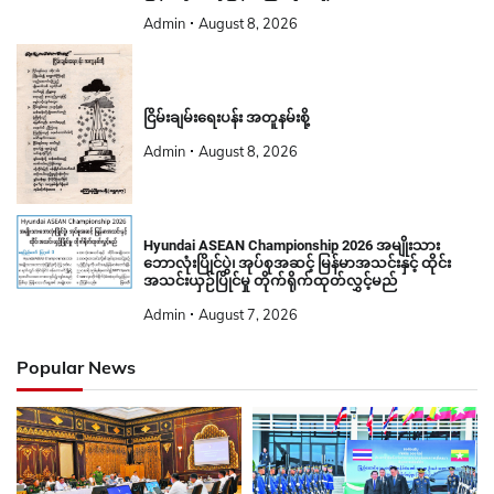
ငြိမ်းချမ်းရေးပန်း အတူနမ်းစို့
Admin
August 8, 2026
Hyundai ASEAN Championship 2026 အမျိုးသား
ဘောလုံးပြိုင်ပွဲ၊ အုပ်စုအဆင့် မြန်မာအသင်းနှင့် ထိုင်း
အသင်းယှဉ်ပြိုင်မှု တိုက်ရိုက်ထုတ်လွှင့်မည်
Admin
August 7, 2026
Popular News