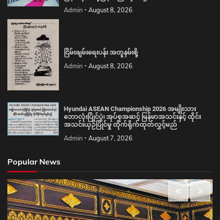
ငြိမ်းချမ်းရေးပန်း အတူနမ်းစို့
Admin
August 8, 2026
Hyundai ASEAN Championship 2026 အမျိုးသား
ဘောလုံးပြိုင်ပွဲ၊ အုပ်စုအဆင့် မြန်မာအသင်းနှင့် ထိုင်း
အသင်းယှဉ်ပြိုင်မှု တိုက်ရိုက်ထုတ်လွှင့်မည်
Admin
August 7, 2026
Popular News