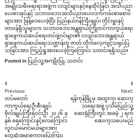
အမျိုးသမီးရေးရာအဖွဲ့က ငလျင်များနှင့်နေထိုင်ခြင်း အသိပညာ
ပေးစာအုပ်နှင့် သဘာဝဘေးအသိပညာပေးလက်ကမ်းစာစောင်
များအား ဖြန့်ဝေပေးခဲ့ပြီး ပြည်နယ်ဝန်ကြီးချုပ်၊ တိုင်းမှူးနှင့်
တာဝန်ရှိသူများက သဘာဝဘေးအန္တရာယ်ကြိုတင်ကာကွယ်ရေး
ရှာဖွေကယ်ဆယ်ရေးတပ်ဖွဲ့ဝင်များ၏ ငလျင်ဘေးအန္တရာယ်
ရှာဖွေကယ်ဆယ်ရေးသဏ္ဌာန်တူ ဇာတ် တိုက်လေ့ကျင့်သရုပ်ပြ
သခြင်းအား ကြည့်ရှုအားပေးခဲ့ကြကြောင်း သတင်းရရှိသည်။
Posted in
ပြည်သူ့အကျိုးပြု
,
သတင်း
Post
Previous:
Next:
navigation
တပ်မတော်
ရန်ကုန်မြို့မှ အထူးကု၊ ဆေးကု
ကာကွယ်ရေးဦးစီးချုပ်
သရေးအဖွဲ့ ပုသိမ်ပြည်သူ့
ဗိုလ်ချုပ်ကြီးရဲဝင်းဦး ၂၀၂၆ ခု
ဆေးရုံကြီးတွင် အခမဲ့ ၂ ရက်
နှစ် ရေကြောင်းနှင့်လေကြောင်း
ဆေးကုသပေးမည်
လူငယ်မောင်မယ်များအား
တွေ့ဆုံအမှာစကားပြောကြား