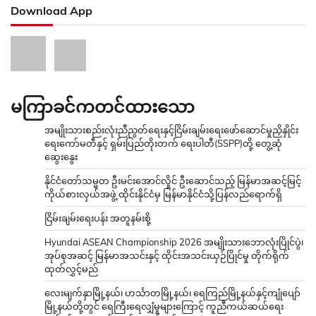
Download App
မကြာခင်ကတင်ထားသော
အမျိုးသားစည်းလုံးညီညွတ်ရေးနှင့်ငြိမ်းချမ်းရေးဖော်ဆောင်မှုညှိနှိုင်း
ရေးကော်မတီနှင့် ရှမ်းပြည်တိုးတက် ရေးပါတီ(SSPP)တို့ တွေ့ဆုံ
ဆွေးနွေး
နိုင်ငံတော်သမ္မတ ဦးမင်းအောင်လှိုင် ဦးဆောင်သည့် မြန်မာအဆင့်မြင့်
ကိုယ်စားလှယ်အဖွဲ့ ထိုင်းနိုင်ငံမှ မြန်မာနိုင်ငံသို့ပြန်လည်ရောက်ရှိ
ငြိမ်းချမ်းရေးပန်း အတူနမ်းစို့
Hyundai ASEAN Championship 2026 အမျိုးသားဘောလုံးပြိုင်ပွဲ၊
အုပ်စုအဆင့် မြန်မာအသင်းနှင့် ထိုင်းအသင်းယှဉ်ပြိုင်မှု တိုက်ရိုက်
ထုတ်လွှင့်မည်
လေးမျက်နှာမြို့နယ်၊ ဟင်္သာတမြို့နယ်၊ ရေကြည်မြို့နယ်နှင့်ကျုံပျော်
မြို့နယ်တို့တွင် ရေကြီးရေလျှံမှုများကြောင့် ကူညီကယ်ဆယ်ရေး
လုပ်ငန်းများ ဆက်လက်ဆောင်ရွက်