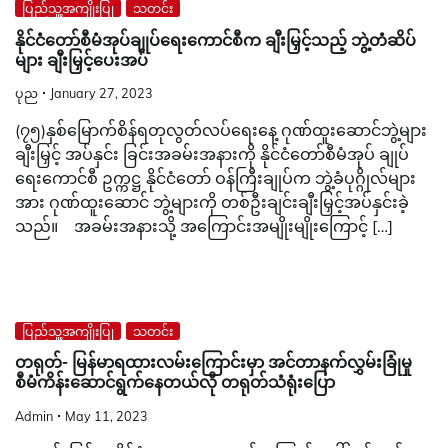
ပြည်သူ့အကျိုးပြု
သတင်း
နိုင်ငံတော်စီမံအုပ်ချုပ်ရေးကောင်စီက ချီးမြှင့်သည့် ဘွဲ့တံဆိပ်
များ ချီးမြှင့်ပေးအပ်
ပုည
January 27, 2023
(၇၅)နှစ်မြောက်စိန်ရတုလွတ်လပ်ရေးနေ့ ဂုဏ်ထူးဆောင်ဘွဲ့များ
ချီးမြှင့် အပ်နှင်း ခြင်းအခမ်းအနားကို နိုင်ငံတော်စီမံအုပ် ချုပ်
ရေးကောင်စီ ဥက္ကဋ္ဌ နိုင်ငံတော် ဝန်ကြီးချုပ်က ဘွဲ့ခံပုဂ္ဂိုလ်များ
အား ဂုဏ်ထူးဆောင် ဘွဲ့များကို တစ်ဦးချင်းချီးမြှင့်အပ်နှင်းခဲ့
သည်။ အခမ်းအနားသို့ အကြောင်းအမျိုးမျိုးကြောင့် […]
ပြည်သူ့အကျိုးပြု
သတင်း
တရုတ်- မြန်မာရထားလမ်းကြောင်းမှာ အင်တာနက်လွှမ်းခြုံမှု
စီမံကိန်းဆောင်ရွက်နေတယ်လို တရုတ်သံရုံးပြော
Admin
May 11, 2023