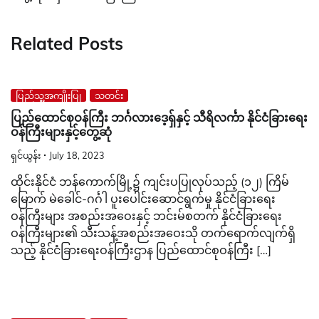
Related Posts
ပြည်သူ့အကျိုးပြု
သတင်း
ပြည်ထောင်စုဝန်ကြီး ဘင်္ဂလားဒေ့ရှ်နှင့် သီရိလင်္ကာ နိုင်ငံခြားရေး
ဝန်ကြီးများနှင့်တွေ့ဆုံ
ရှင်ယွန်း
July 18, 2023
ထိုင်းနိုင်ငံ ဘန်ကောက်မြို့၌ ကျင်းပပြုလုပ်သည့် (၁၂) ကြိမ်
မြောက် မဲခေါင်-ဂင်္ဂါ ပူးပေါင်းဆောင်ရွက်မှု နိုင်ငံခြားရေး
ဝန်ကြီးများ အစည်းအဝေးနှင့် ဘင်းမ်စတက် နိုင်ငံခြားရေး
ဝန်ကြီးများ၏ သီးသန့်အစည်းအဝေးသို တက်ရောက်လျက်ရှိ
သည့် နိုင်ငံခြားရေးဝန်ကြီးဌာန ပြည်ထောင်စုဝန်ကြီး […]