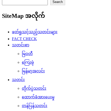
Search
SiteMap အလိုက်
ဖတ်ရှုသင့်သည့်သတင်းများ
FACT CHECK
သတင်းစာ
မြဝတီ
ကြေးမုံ
မြန်မာ့အလင်း
သတင်း
တိုက်ပွဲသတင်း
ထောက်ခံအားပေးမှု
တန်ပြန်သတင်း