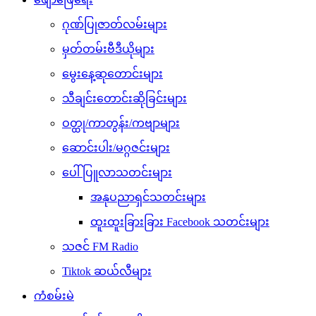
ဂုဏ်ပြုဇာတ်လမ်းများ
မှတ်တမ်းဗီဒီယိုများ
မွေးနေ့ဆုတောင်းများ
သီချင်းတောင်းဆိုခြင်းများ
ဝတ္ထု/ကာတွန်း/ကဗျာများ
ဆောင်းပါး/မဂ္ဂဇင်းများ
ပေါ်ပြူလာသတင်းများ
အနုပညာရှင်သတင်းများ
ထူးထူးခြားခြား Facebook သတင်းများ
သဇင် FM Radio
Tiktok ဆယ်လီများ
ကံစမ်းမဲ