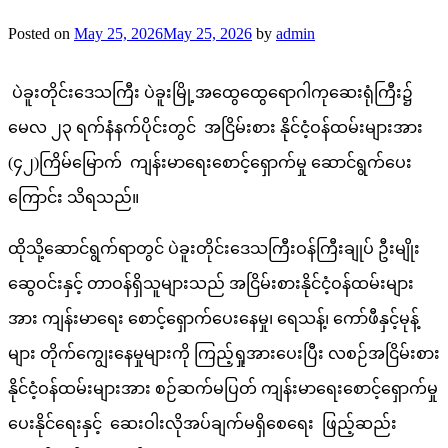
Posted on
May 25, 2026
May 25, 2026
by
admin
ပဲခူးတိုင်းဒေသကြီး ပဲခူးမြို့အထွေထွေရောဂါကုဆေးရုံကြီး၌
မေလ ၂၃ ရက်နံနက်ပိုင်းတွင် အငြိမ်းစား နိုင်ငံ့ဝန်ထမ်းများအား
(၄၂)ကြိမ်မြောက် ကျန်းမာရေးစောင့်ရှောက်မှု ဆောင်ရွက်ပေး
ကြောင်း သိရသည်။
ထိုသို့ဆောင်ရွက်ရာတွင် ပဲခူးတိုင်းဒေသကြီးဝန်ကြီးချုပ် ဦးမျိုး
ဆွေဝင်းနှင့် တာဝန်ရှိသူများသည် အငြိမ်းစားနိုင်ငံ့ဝန်ထမ်းများ
အား ကျန်းမာရေး စောင့်ရှောက်ပေးနေမှု၊ ရေသန့်၊ ကော်ဖီနှင့်မုန့်
များ တိုက်ကျွေးနေမှုများကို ကြည့်ရှုအားပေးပြီး လစဉ်အငြိမ်းစား
နိုင်ငံ့ဝန်ထမ်းများအား စဉ်ဆက်မပြတ် ကျန်းမာရေးစောင့်ရှောက်မှု
ပေးနိုင်ရေးနှင့် ဆေးဝါးလိုအပ်ချက်မရှိစေရေး ဖြည့်ဆည်း