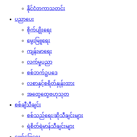
နိုင်ငံတကာသတင်း
ပညာပေး
စိုက်ပျိုးရေး
မွေးမြူရေး
ကျန်းမာရေး
လက်မှုပညာ
စစ်ဘက်ဥပဒေ
လစာနှင့်စရိတ်နှုန်းထား
အထွေထွေဗဟုသုတ
စစ်ချီသီချင်း
စစ်သည်ရေး/ဆိုသီချင်းများ
ရဲစိတ်ရဲမာန်သီချင်းများ
ဖျော်ဖြေရေး