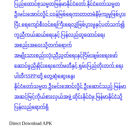
ပြည်ထောင်စုသမ္မတမြန်မာနိုင်ငံတော် နိုင်ငံတော်သမ္မတ
ဦးမင်းအောင်လှိုင် ငဝန်မြစ်ရေကာတာတမံနိမ့်ကျမှုဖြစ်ပွား
ပြီး ရေကျော်စီးဝင်ရေကြီးရေလျှံဖြစ်ပွားမှုနှင့်ပတ်သက်၍
ကူညီကယ်ဆယ်ရေးနှင့် ပြန်လည်ထူထောင်ရေး
အစည်းအဝေးသို့တက်ရောက်
အမျိုးသားစည်းလုံးညီညွတ်ရေးနှင့်ငြိမ်းချမ်းရေးဖော်
ဆောင်မှုညှိနှိုင်းရေးကော်မတီနှင့် ရှမ်းပြည်တိုးတက် ရေး
ပါတီ(SSPP)တို့ တွေ့ဆုံဆွေးနွေး
နိုင်ငံတော်သမ္မတ ဦးမင်းအောင်လှိုင် ဦးဆောင်သည့် မြန်မာ
အဆင့်မြင့်ကိုယ်စားလှယ်အဖွဲ့ ထိုင်းနိုင်ငံမှ မြန်မာနိုင်ငံသို့
ပြန်လည်ရောက်ရှိ
Direct Download APK