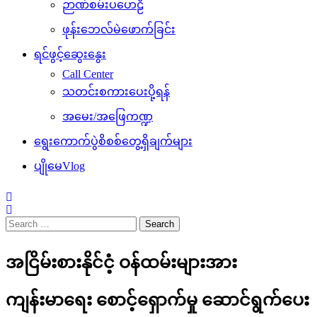
ဉာဏ်စမ်းပဟေဠိ
ဖုန်းဘေလ်မဲဖောက်ခြင်း
ရင်ဖွင့်ဆွေးနွေး
Call Center
သတင်းစကားပေးပို့ရန်
အမေး/အဖြေကဏ္ဍ
ရွေးကောက်ပွဲစိစစ်တွေ့ရှိချက်များ
ပျိုမေVlog
Search
for:
အငြိမ်းစားနိုင်ငံ့ ဝန်ထမ်းများအား
ကျန်းမာရေး စောင့်ရှောက်မှု ဆောင်ရွက်ပေး