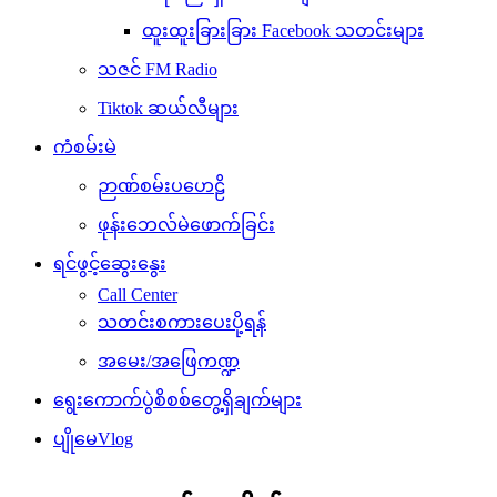
ထူးထူးခြားခြား Facebook သတင်းများ
သဇင် FM Radio
Tiktok ဆယ်လီများ
ကံစမ်းမဲ
ဉာဏ်စမ်းပဟေဠိ
ဖုန်းဘေလ်မဲဖောက်ခြင်း
ရင်ဖွင့်ဆွေးနွေး
Call Center
သတင်းစကားပေးပို့ရန်
အမေး/အဖြေကဏ္ဍ
ရွေးကောက်ပွဲစိစစ်တွေ့ရှိချက်များ
ပျိုမေVlog