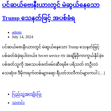
ပင်ဆယ်ဗေးနီးယားတွင် မဲဆွယ်နေသော
Trump သေနတ်ဖြင့် အပစ်ခံရ
admin
July 14, 2024
ပင်ဆယ်ဗေးနီးယားတွင် မဲဆွယ်နေသော Trump သေနတ်ဖြင့်
ပစ်ခတ်ခံခဲ့ရပါတယ်။ Secret service က အချိန်မှီကာကွယ်နိုင်ခဲ့။
ပစ်ခတ်သူကို အသေပစ်ခတ်ဖမ်းဆီးရမိ။ ပရိသတ် တဦးလဲ
သေဆုံး။ ဒီမိုကရက်တစ်များရော ရီပတ်ဘလီကင်များကပါ […]
ပြည်သူ့အကျိုးပြု
သတင်း