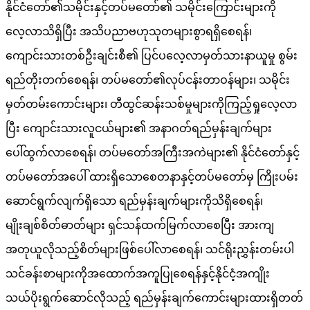
နိုင်ငံတော်၏သမိုင်းနှင့်တပ်မတော်၏ သမိုင်းကြောင်းများကို
လေ့လာသိရှိပြီး အသိပညာဗဟုသုတများစွာရရှိစေရန်၊
ကျောင်းသားတစ်ဦးချင်းစီ၏ ပြင်ပလေ့လာမှတ်သားနာယူမှု စွမ်း
ရည်တိုးတက်စေရန်၊ တပ်မတော်၏လုပ်ငန်းတာဝန်များ၊ သမိုင်း
မှတ်တမ်းကောင်းများ၊ တီထွင်ဆန်းသစ်မှုများကိုကြည့်ရှုလေ့လာ
ပြီး ကျောင်းသားလူငယ်များ၏ အနာဂတ်ရည်မှန်းချက်များ
ပေါ်ထွက်လာစေရန်၊ တပ်မတော်အကြီးအကဲများ၏ နိုင်ငံတော်နှင့်
တပ်မတော်အပေါ် ထားရှိသောစေတနာနှင့်တပ်မတော်မှ ကြိုးပမ်း
ဆောင်ရွက်လျက်ရှိသော ရည်မှန်းချက်များကိုသိရှိစေရန်၊
မျိုးချစ်စိတ်ဓာတ်များ ရှင်သန်ထက်မြက်လာစေပြီး အားကျ
အတုယူလိုသည့်စိတ်များဖြစ်ပေါ်လာစေရန်၊ သင်ရိုးညွှန်းတမ်းပါ
သင်ခန်းစာများကိုအထောက်အကူပြုစေရန်နှင့်နိုင်ငံ့အကျိုး
သယ်ပိုးရွက်ဆောင်လိုသည့် ရည်မှန်းချက်ကောင်းများထားရှိတတ်