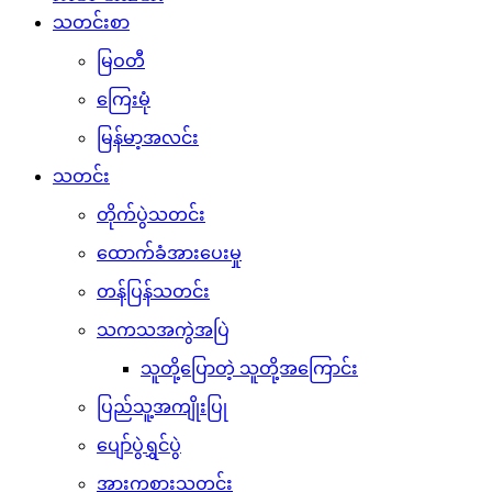
သတင်းစာ
မြဝတီ
ကြေးမုံ
မြန်မာ့အလင်း
သတင်း
တိုက်ပွဲသတင်း
ထောက်ခံအားပေးမှု
တန်ပြန်သတင်း
သကသအကွဲအပြဲ
သူတို့ပြောတဲ့ သူတို့အကြောင်း
ပြည်သူ့အကျိုးပြု
ပျော်ပွဲရွှင်ပွဲ
အားကစားသတင်း