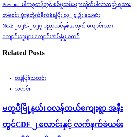
Post
Previous:
ပါကစ္စတန်တွင် စစ်မှုထမ်းများလိုက်ပါလာသည့် ရထား
navigation
တစ်စင်း ဗုံးခွဲတိုက်ခိုက်ခံရပြီး လူ ၂၄ ဦး သေဆုံး
Next:
၂၀၂၆-၂၀၂၇ ပညာသင်နှစ်အတွက် ကျောင်းသား
ကျောင်းသူများ ကျောင်းအပ်နှံမှု စတင်
Related Posts
တန်ပြန်သတင်း
သတင်း
မတူပီမြို့နယ်၊ ဝလန်ထယ်ကျေးရွာ အနီး
တွင်CDF ၂ လောင်းနှင့် လက်နက်ခဲယမ်း