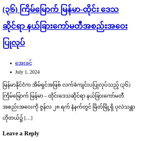
(၃၆) ကြိမ်မြောက် မြန်မာ-ထိုင်း ဒေသ
ဆိုင်ရာ နယ်ခြားကော်မတီအစည်းအဝေး
ပြုလုပ်
အေးခင်
July 1, 2024
မြန်မာနိုင်ငံက အိမ်ရှင်အဖြစ် လက်ခံကျင်းပပြုလုပ်သည့် (၃၆)
ကြိမ်မြောက် မြန်မာ – ထိုင်းဒေသဆိုင်ရာ နယ်ခြားကော်မတီ
အစည်းအဝေးကို ဇွန်လ ၂၈ ရက် နံနက်တွင် မြိတ်မြို့ရှိ ပုလဲသန္တာ
ဟိုတယ်၌ […]
Leave a Reply