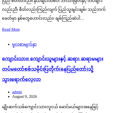
ပြည် စိတ်ထားညီ။ နယ်ချင်းထိစပ်၊ ဘာသာမြတ်နှင့် တပ်ချင်း
လည်းညီ၊ စိတ်လည်းကြည်လျက် ပြည်သူချင်းချစ်၊ သည်ဘက်
ခေတ်မှာ နှစ်တွေဟောင်းလည်း၊ ချစ်ကြည်ဆဲပါ…
Read More
မူလစာမျက်နှာ
ကျောင်းသား၊ ကျောင်းသူများနှင့် ဆရာ၊ ဆရာမများ
တပ်မတော်စစ်သမိုင်းပြတိုက်(နေပြည်တော်)သို့
သွားရောက်လေ့လာ
admin
August 9, 2026
မျိုးဆက်သစ်ကျောင်းသားလူငယ် မောင်မယ်များအနေဖြင့်