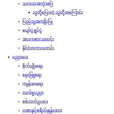
သကသအကွဲအပြဲ
သူတို့ပြောတဲ့ သူတို့အကြောင်း
ပြည်သူ့အကျိုးပြု
ပျော်ပွဲရွှင်ပွဲ
အားကစားသတင်း
နိုင်ငံတကာသတင်း
ပညာပေး
စိုက်ပျိုးရေး
မွေးမြူရေး
ကျန်းမာရေး
လက်မှုပညာ
စစ်ဘက်ဥပဒေ
လစာနှင့်စရိတ်နှုန်းထား