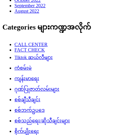
October 2022
September 2022
August 2022
Categories များကဏ္ဍအလိုက်
CALL CENTER
FACT CHECK
Tiktok ဆယ်လီများ
ကံစမ်းမဲ
ကျန်းမာရေး
ဂုဏ်ပြုဇာတ်လမ်းများ
စစ်ချီသီချင်း
စစ်ဘက်ဥပဒေ
စစ်သည်ရေး/ဆိုသီချင်းများ
စိုက်ပျိုးရေး