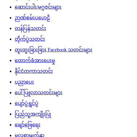
ဆောင်းပါး/မဂ္ဂဇင်းများ
ဉာဏ်စမ်းပဟေဠိ
တန်ပြန်သတင်း
တိုက်ပွဲသတင်း
ထူးထူးခြားခြား Facebook သတင်းများ
ထောက်ခံအားပေးမှု
နိုင်ငံတကာသတင်း
ပညာပေး
ပေါ်ပြူလာသတင်းများ
ပျော်ပွဲရွှင်ပွဲ
ပြည်သူ့အကျိုးပြု
ဖျော်ဖြေရေး
မူလစာမျက်နှာ