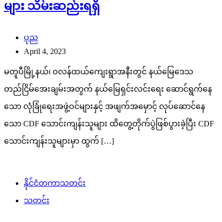
များ သိမ်းဆည်းရရှိ
ပုည
April 4, 2023
မတူပီမြို့နယ်၊ ဝလန်ထယ်ကျေးရွာအနီးတွင် နယ်မြေဒေသ
တည်ငြိမ်အေးချမ်းအတွက် နယ်မြေရှင်းလင်းရေး ဆောင်ရွက်နေ
သော လုံခြုံရေးအဖွဲ့ဝင်များနှင့် အဖျက်အမှောင့် လုပ်ဆောင်နေ
သော CDF သောင်းကျန်းသူများ ထိတွေ့တိုက်ပွဲဖြစ်ပွားခဲ့ပြီး CDF
သောင်းကျန်းသူများမှာ ထွက် […]
နိုင်ငံတကာသတင်း
သတင်း