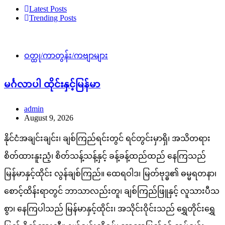
Latest Posts
Trending Posts
ဝတ္ထု/ကာတွန်း/ကဗျာများ
မင်္ဂလာပါ ထိုင်းနှင့်မြန်မာ
admin
August 9, 2026
နိုင်ငံအချင်းချင်း၊ ချစ်ကြည်ရင်းတွင် ရင်တွင်းမှာရှိ၊ အသိတရား
စိတ်ထားနူးညံ့၊ စိတ်သန့်သန့်နှင့် ခန့်ခန့်ထည်ထည် နေကြသည်
မြန်မာနှင့်ထိုင်း လွန်ချစ်ကြည်။ ထေရဝါဒ၊ မြတ်ဗုဒ္ဓ၏ ဓမ္မရတနာ၊
စောင့်ထိန်းရာတွင် ဘာသာလည်းတူ၊ ချစ်ကြည်ဖြူနှင့် လူသားပီသ
စွာ၊ နေကြပါသည် မြန်မာနှင့်ထိုင်း၊ အသိုင်းဝိုင်းသည် ရွှေတိုင်းရွှေ