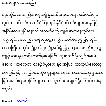
ဆောင်ရွက်ပေးသည်။
ပဲခူးတိုင်းဒေသကြီးအတွင်းရှိ ဌာနဆိုင်ရာလုပ်ငန်း နယ်ပယ်များ
တွင် တာဝန်ထမ်းဆောင်ခဲ့ကြသည့် နိုင်ငံ့ဝန်ထမ်းများအနေဖြင့်
အငြိမ်းစားယူပြီးနောက် အသက်ရှည် ကျန်းမာစွာနေထိုင်ရေး
ပဲခူးတိုင်းဒေသကြီး အစိုးရအဖွဲ့၏ ဦးဆောင်စီစဉ်မှုဖြင့် တိုင်း
ဒေသကြီးအတွင်း မြို့နယ်၂၈မြို့နယ်ရှိ ပြည်သူ့ဆေးရုံကြီးများ၌
ကျန်းမာရေးစောင့်ရှောက်မှုပေးခြင်း၊ လူနာတစ်ဦးလျှင် အခမဲ့
ဆေးဝါး တစ်လစာ လစဉ်ပံ့ပိုးပေးခြင်းအပြင် ကာကွယ်ဆေးထိုး
ပေးခြင်းနှင့် အခြေခံစားသုံးကုန်များအား သက်သာသောနှုန်းထား
ဖြင့် ရောင်းချပေးခြင်းများ ဆောင်ရွက်ပေးလျက်ရှိကြောင်း သိရ
သည်။
Posted in
သတင်း