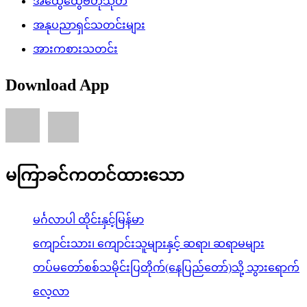
အထွေထွေဗဟုသုတ
အနုပညာရှင်သတင်းများ
အားကစားသတင်း
Download App
မကြာခင်ကတင်ထားသော
မင်္ဂလာပါ ထိုင်းနှင့်မြန်မာ
ကျောင်းသား၊ ကျောင်းသူများနှင့် ဆရာ၊ ဆရာမများ
တပ်မတော်စစ်သမိုင်းပြတိုက်(နေပြည်တော်)သို့ သွားရောက်
လေ့လာ