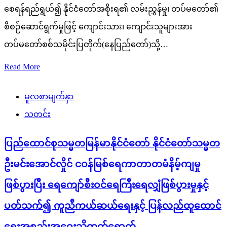
စေရန်ရည်ရွယ်၍ နိုင်ငံတော်အစိုးရ၏ လမ်းညွှန်မှု၊ တပ်မတော်၏
စီစဉ်ဆောင်ရွက်မှုဖြင့် ကျောင်းသား၊ ကျောင်းသူများအား
တပ်မတော်စစ်သမိုင်းပြတိုက်(နေပြည်တော်)သို့…
Read More
မူလစာမျက်နှာ
သတင်း
ပြည်ထောင်စုသမ္မတမြန်မာနိုင်ငံတော် နိုင်ငံတော်သမ္မတ
ဦးမင်းအောင်လှိုင် ငဝန်မြစ်ရေကာတာတမံနိမ့်ကျမှု
ဖြစ်ပွားပြီး ရေကျော်စီးဝင်ရေကြီးရေလျှံဖြစ်ပွားမှုနှင့်
ပတ်သက်၍ ကူညီကယ်ဆယ်ရေးနှင့် ပြန်လည်ထူထောင်
ရေးအစည်းအဝေးသို့တက်ရောက်