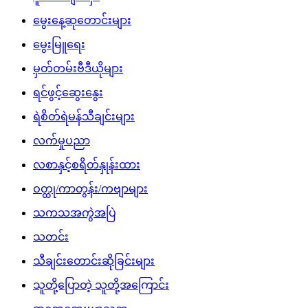
မွေးနေ့ဆုတောင်းများ
မွေးမြူရေး
မှတ်တမ်းဗီဒီယိုများ
ရင်ဖွင့်ဆွေးနွေး
ရဲစိတ်ရဲမန်သီချင်းများ
လက်မှုပညာ
လစာနှင့်စရိတ်နှုန်းထား
ဝတ္ထု/ကာတွန်း/ကဗျာများ
သကသအကွဲအပြဲ
သတင်း
သီချင်းတောင်းဆိုခြင်းများ
သူတို့ပြောတဲ့ သူတို့အကြောင်း