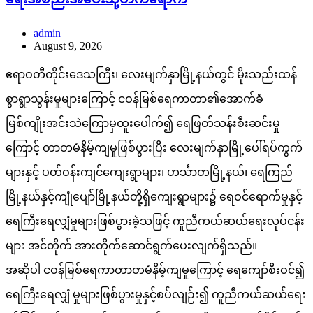
admin
August 9, 2026
ဧရာဝတီတိုင်းဒေသကြီး၊ လေးမျက်နှာမြို့နယ်တွင် မိုးသည်းထန်
စွာရွာသွန်းမှုများကြောင့် ငဝန်မြစ်ရေကာတာ၏အောက်ခံ
မြစ်ကျိုးအင်းသဲကြောမှထူးပေါက်၍ ရေဖြတ်သန်းစီးဆင်းမှု
ကြောင့် တာတမံနိမ့်ကျမှုဖြစ်ပွားပြီး လေးမျက်နှာမြို့ပေါ်ရပ်ကွက်
များနှင့် ပတ်ဝန်းကျင်ကျေးရွာများ၊ ဟင်္သာတမြို့နယ်၊ ရေကြည်
မြို့နယ်နှင့်ကျုံပျော်မြို့နယ်တို့ရှိကျေးရွာများ၌ ရေဝင်ရောက်မှုနှင့်
ရေကြီးရေလျှံမှုများဖြစ်ပွားခဲ့သဖြင့် ကူညီကယ်ဆယ်ရေးလုပ်ငန်း
များ အင်တိုက် အားတိုက်ဆောင်ရွက်ပေးလျက်ရှိသည်။
အဆိုပါ ငဝန်မြစ်ရေကာတာတမံနိမ့်ကျမှုကြောင့် ရေကျော်စီးဝင်၍
ရေကြီးရေလျှံ မှုများဖြစ်ပွားမှုနှင့်စပ်လျဉ်း၍ ကူညီကယ်ဆယ်ရေး