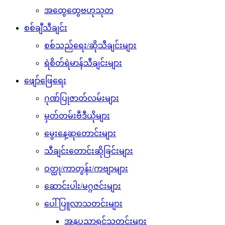
အထွေထွေဗဟုသုတ
စစ်ချီသီချင်း
စစ်သည်ရေး/ဆိုသီချင်းများ
ရဲစိတ်ရဲမာန်သီချင်းများ
ဖျော်ဖြေရေး
ဂုဏ်ပြုဇာတ်လမ်းများ
မှတ်တမ်းဗီဒီယိုများ
မွေးနေ့ဆုတောင်းများ
သီချင်းတောင်းဆိုခြင်းများ
ဝတ္ထု/ကာတွန်း/ကဗျာများ
ဆောင်းပါး/မဂ္ဂဇင်းများ
ပေါ်ပြူလာသတင်းများ
အနုပညာရှင်သတင်းများ