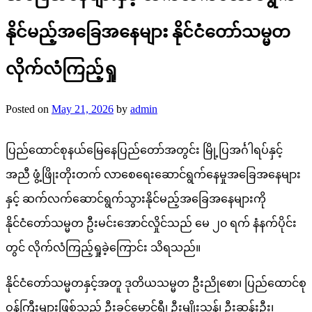
နိုင်မည့်အခြေအနေများ နိုင်ငံတော်သမ္မတ
လိုက်လံကြည့်ရှု
Posted on
May 21, 2026
by
admin
ပြည်ထောင်စုနယ်​မြေနေပြည်တော်အတွင်း မြို့ပြအင်္ဂါရပ်နှင့်
အညီ ဖွံ့ဖြိုးတိုးတက် လာစေရေးဆောင်ရွက်နေမှုအခြေအနေများ
နှင့် ဆက်လက်ဆောင်ရွက်သွားနိုင်မည့်အခြေအနေများကို
နိုင်ငံတော်သမ္မတ ဦးမင်းအောင်လှိုင်သည် မေ ၂၀ ရက် နံနက်ပိုင်း
တွင် လိုက်လံကြည့်ရှုခဲ့​ကြောင်း သိရသည်။
နိုင်ငံ​တော်သမ္မတနှင့်အတူ ဒုတိယသမ္မတ ဦးညိုစော၊ ပြည်ထောင်စု
ဝန်ကြီးများဖြစ်သည့် ဦးခင်မောင်ရီ၊ ဦးမျိုးသန့်၊ ဦးဆန်းဦး၊