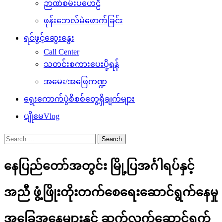
ဉာဏ်စမ်းပဟေဠိ
ဖုန်းဘေလ်မဲဖောက်ခြင်း
ရင်ဖွင့်ဆွေးနွေး
Call Center
သတင်းစကားပေးပို့ရန်
အမေး/အဖြေကဏ္ဍ
ရွေးကောက်ပွဲစိစစ်တွေ့ရှိချက်များ
ပျိုမေVlog
Search
for:
နေပြည်တော်အတွင်း မြို့ပြအင်္ဂါရပ်နှင့်
အညီ ဖွံ့ဖြိုးတိုးတက်စေရေးဆောင်ရွက်နေမှု
အခြေအနေများနှင့် ဆက်လက်ဆောင်ရွက်