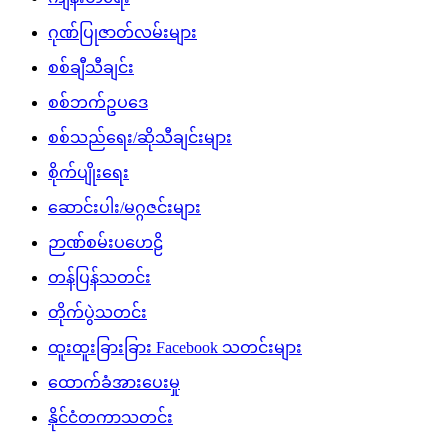
ဂုဏ်ပြုဇာတ်လမ်းများ
စစ်ချီသီချင်း
စစ်ဘက်ဥပဒေ
စစ်သည်ရေး/ဆိုသီချင်းများ
စိုက်ပျိုးရေး
ဆောင်းပါး/မဂ္ဂဇင်းများ
ဉာဏ်စမ်းပဟေဠိ
တန်ပြန်သတင်း
တိုက်ပွဲသတင်း
ထူးထူးခြားခြား Facebook သတင်းများ
ထောက်ခံအားပေးမှု
နိုင်ငံတကာသတင်း