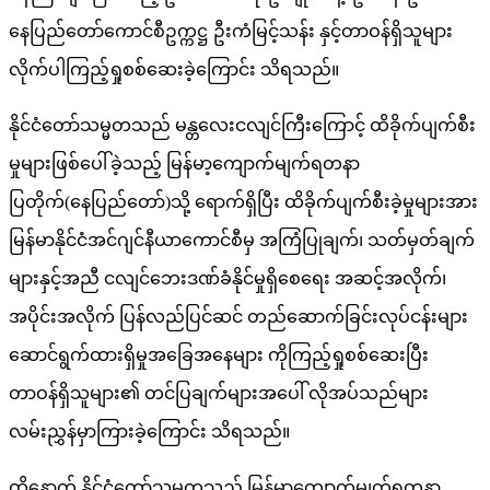
နေပြည်တော်ကောင်စီဥက္ကဋ္ဌ ဦးကံမြင့်သန်း နှင့်တာဝန်ရှိသူများ
လိုက်ပါကြည့်ရှုစစ်​ဆေးခဲ့​ကြောင်း သိရသည်။
နိုင်ငံတော်သမ္မတသည် မန္တလေးငလျင်ကြီးကြောင့် ထိခိုက်ပျက်စီး
မှုများဖြစ်ပေါ်ခဲ့သည့် မြန်မာ့ကျောက်မျက်ရတနာ
ပြတိုက်(နေပြည်တော်)သို့ ရောက်ရှိပြီး ထိခိုက်ပျက်စီးခဲ့မှုများအား
မြန်မာနိုင်ငံအင်ဂျင်နီယာကောင်စီမှ အကြံပြုချက်၊ သတ်မှတ်ချက်
များနှင့်အညီ ငလျင်ဘေးဒဏ်ခံနိုင်မှုရှိစေရေး အဆင့်အလိုက်၊
အပိုင်းအလိုက် ပြန်လည်ပြင်ဆင် တည်ဆောက်ခြင်းလုပ်ငန်းများ
ဆောင်ရွက်ထားရှိမှုအခြေအနေများ ကိုကြည့်ရှုစစ်ဆေးပြီး
တာဝန်ရှိသူများ၏ တင်ပြချက်များအပေါ် လိုအပ်သည်များ
လမ်းညွှန်မှာကြားခဲ့​ကြောင်း သိရသည်။
ထို့နောက် နိုင်ငံတော်သမ္မတသည် မြန်မာ့ကျောက်မျက်ရတနာ