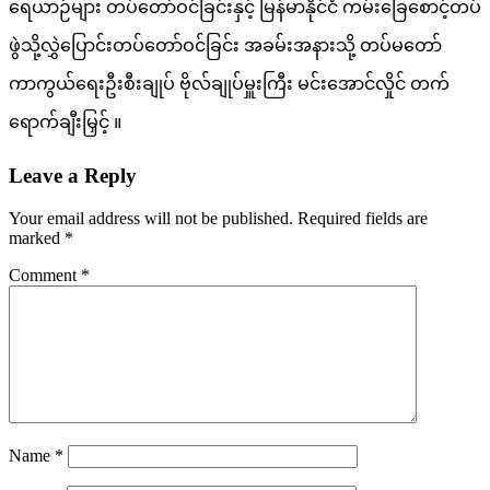
ရေယာဉ်များ တပ်တော်ဝင်ခြင်းနှင့် မြန်မာနိုင်ငံ ကမ်းခြေစောင့်တပ်
ဖွဲသို့လွှဲပြောင်းတပ်တော်ဝင်ခြင်း အခမ်းအနားသို့ တပ်မတော်
ကာကွယ်ရေးဦးစီးချုပ် ဗိုလ်ချုပ်မှူးကြီး မင်းအောင်လှိုင် တက်
ရောက်ချီးမြှင့် ။
Leave a Reply
Your email address will not be published.
Required fields are
marked
*
Comment
*
Name
*