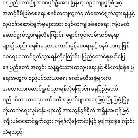
နေပြည်တော်မြို့အဝင်မုခ်ဦးအား မြန်မာ့ယဉ်ကျေးမှုပုံစံဖြင့်
အဆင့်မီမီဖြစ်စေရေး စနစ်တကျတွက်ချက်ဆောင်ရွက်သွားရန်နှင့်
လုပ်ငန်းဆောင်ရွက်မှုများအား စနစ်တကျဖြစ်စေရေး ကြပ်မတ်
ဆောင်ရွက်သွားရန်လိုကြောင်း၊ ရှောင်ကွင်းလမ်းသစ်နေရာ
များ၌လည်း ရေစီးရေလာကောင်းမွန်စေရေးနှင့် စနစ် တကျဖြစ်
စေရေး ဆောင်ရွက်သွားရန်လိုကြောင်း၊ ပြည်ထောင်စုနယ်မြေ
နေပြည်တော် အတွင်း သန့်ရှင်းသာယာလှပရေးနှင့် စိမ်းလန်းစိုပြေ
ရေးအတွက် စည်ပင်သာယာရေး ကော်မတီအဖွဲ့များက
အလေးထားဆောင်ရွက်သွားရန်လိုကြောင်း၊ နေပြည်တော်
စည်ပင်သာယာရေးကော်မတီအဖွဲ့ ဝင်များအနေဖြင့် မြို့ပြဖွံ့ဖြိုး
တိုးတက်ရေးလုပ်ငန်း များကို အားသွန်ခွန်စိုက် အရှိန်အဟုန်ဖြင့်
ကြိုးပမ်းဆောင်ရွက်သွားကြရန်လိုကြောင်းဖြင့် မှာကြားခဲ့​ကြောင်း
သိရသည်။