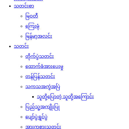
သတင်းစာ
မြဝတီ
ကြေးမုံ
မြန်မာ့အလင်း
သတင်း
တိုက်ပွဲသတင်း
ထောက်ခံအားပေးမှု
တန်ပြန်သတင်း
သကသအကွဲအပြဲ
သူတို့ပြောတဲ့ သူတို့အကြောင်း
ပြည်သူ့အကျိုးပြု
ပျော်ပွဲရွှင်ပွဲ
အားကစားသတင်း