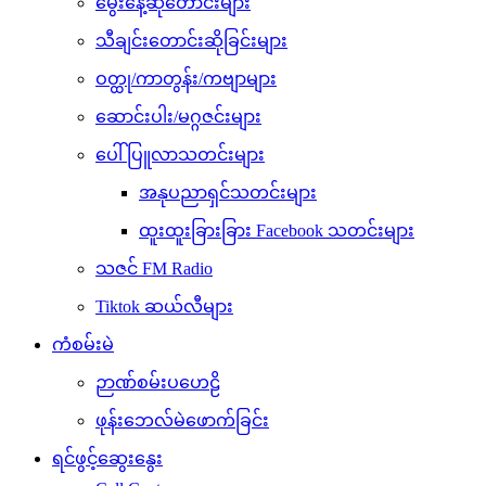
မွေးနေ့ဆုတောင်းများ
သီချင်းတောင်းဆိုခြင်းများ
ဝတ္ထု/ကာတွန်း/ကဗျာများ
ဆောင်းပါး/မဂ္ဂဇင်းများ
ပေါ်ပြူလာသတင်းများ
အနုပညာရှင်သတင်းများ
ထူးထူးခြားခြား Facebook သတင်းများ
သဇင် FM Radio
Tiktok ဆယ်လီများ
ကံစမ်းမဲ
ဉာဏ်စမ်းပဟေဠိ
ဖုန်းဘေလ်မဲဖောက်ခြင်း
ရင်ဖွင့်ဆွေးနွေး