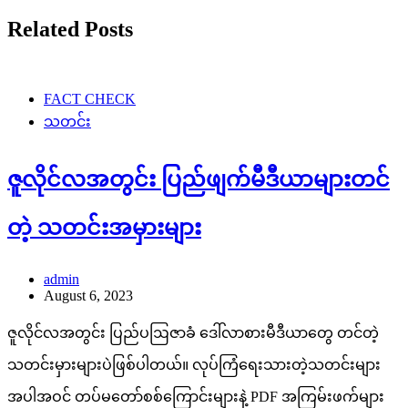
Related Posts
FACT CHECK
သတင်း
ဇူလိုင်လအတွင်း ပြည်ဖျက်မီဒီယာများတင်
တဲ့ သတင်းအမှားများ
admin
August 6, 2023
ဇူလိုင်လအတွင်း ပြည်ပဩဇာခံ ဒေါ်လာစားမီဒီယာတွေ တင်တဲ့
သတင်းမှားများပဲဖြစ်ပါတယ်။ လုပ်ကြံရေးသားတဲ့သတင်းများ
အပါအဝင် တပ်မတော်စစ်ကြောင်းများနဲ့ PDF အကြမ်းဖက်များ