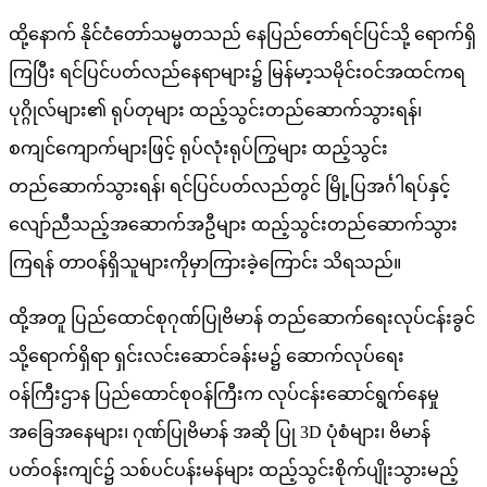
ထို့နောက် နိုင်ငံတော်သမ္မတသည် နေပြည်တော်ရင်ပြင်သို့ ရောက်ရှိ
ကြပြီး ရင်ပြင်ပတ်လည်နေရာများ၌ မြန်မာ့သမိုင်းဝင်အထင်ကရ
ပုဂ္ဂိုလ်များ၏ ရုပ်တုများ ထည့်သွင်းတည်ဆောက်သွားရန်၊
စကျင်ကျောက်များဖြင့် ရုပ်လုံးရုပ်ကြွများ ထည့်သွင်း
တည်ဆောက်သွားရန်၊ ရင်ပြင်ပတ်လည်တွင် မြို့ပြအင်္ဂါရပ်နှင့်
လျော်ညီသည့်အဆောက်အဦများ ထည့်သွင်းတည်ဆောက်သွား
ကြရန် တာဝန်ရှိသူများကိုမှာကြားခဲ့​ကြောင်း သိရသည်။
ထို့အတူ ပြည်ထောင်စုဂုဏ်ပြုဗိမာန် တည်ဆောက်ရေးလုပ်ငန်းခွင်
သို့ရောက်ရှိရာ ရှင်းလင်းဆောင်ခန်းမ၌ ဆောက်လုပ်ရေး
ဝန်ကြီးဌာန ပြည်ထောင်စုဝန်ကြီးက လုပ်ငန်းဆောင်ရွက်နေမှု
အခြေအနေများ၊ ဂုဏ်ပြုဗိမာန် အဆို ပြု 3D ပုံစံများ၊ ဗိမာန်
ပတ်ဝန်းကျင်၌ သစ်ပင်ပန်းမန်များ ထည့်သွင်းစိုက်ပျိုးသွားမည့်