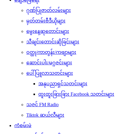
ဂုဏ်ပြုဇာတ်လမ်းများ
မှတ်တမ်းဗီဒီယိုများ
မွေးနေ့ဆုတောင်းများ
သီချင်းတောင်းဆိုခြင်းများ
ဝတ္ထု/ကာတွန်း/ကဗျာများ
ဆောင်းပါး/မဂ္ဂဇင်းများ
ပေါ်ပြူလာသတင်းများ
အနုပညာရှင်သတင်းများ
ထူးထူးခြားခြား Facebook သတင်းများ
သဇင် FM Radio
Tiktok ဆယ်လီများ
ကံစမ်းမဲ