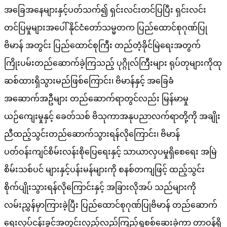
အခြေအနေများနှင့်ပတ်သက်၍ ရှင်းလင်းတင်ပြပြီး ရှင်းလင်း
တင်ပြမှုများအပေါ် နိုင်ငံတော်သမ္မတက ပြည်ထောင်စုဂုဏ်ပြု
ဗိမာန် အတွင်း ပြည်ထောင်စုကြီး တည်တံ့ခိုင်မြဲရေးအတွက်
ကြိုးပမ်းတည်ဆောက်ခဲ့ကြသည့် ပုဂ္ဂိုလ်ကြီးများ ရုပ်တုများကိုထု
ဆစ်ထားရှိသွားမည်ဖြစ်ကြောင်း၊ ဗိမာန်နှင့် အခြေခံ
အဆောက်အဦများ တည်ဆောက်ရာတွင်လည်း မြန်မာမှု
ယဉ်ကျေးမှုနှင့် ခေတ်သစ် ဗိသုကာအနုပညာလက်ရာတို့ကို အချိုး
ညီထည့်သွင်းတည်ဆောက်သွားရန်လိုကြောင်း၊ ဗိမာန်
ပတ်ဝန်းကျင်စိမ်းလန်းစိုပြေရေးနှင့် သာယာလှပမှုရှိစေရေး အမြဲ
စိမ်းသစ်ပင် များနှင့်ပန်းမန်များကို စနစ်တကျဖြင့် ထည့်သွင်း
စိုက်ပျိုးသွားရန်လိုကြောင်းနှင့် အခြားလိုအပ် သည်များကို
လမ်းညွှန်မှာကြားခဲ့​ပြီး ပြည်ထောင်စုဂုဏ်ပြုဗိမာန် တည်ဆောက်
ရေးလုပ်ငန်းခွင်အတွင်းလှည့်လည်ကြည့်ရှုစစ်ဆေးခဲ့ကာ တာဝန်ရှိ