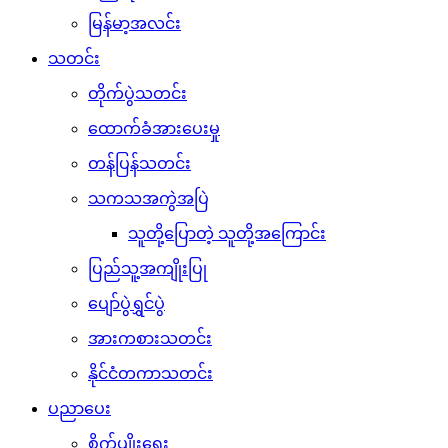
မြန်မာ့အလင်း
သတင်း
တိုက်ပွဲသတင်း
ထောက်ခံအားပေးမှု
တန်ပြန်သတင်း
သကသအကွဲအပြဲ
သူတို့ပြောတဲ့ သူတို့အကြောင်း
ပြည်သူ့အကျိုးပြု
ပျော်ပွဲရွှင်ပွဲ
အားကစားသတင်း
နိုင်ငံတကာသတင်း
ပညာပေး
စိုက်ပျိုးရေး