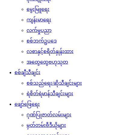
မွေးမြူရေး
ကျန်းမာရေး
လက်မှုပညာ
စစ်ဘက်ဥပဒေ
လစာနှင့်စရိတ်နှုန်းထား
အထွေထွေဗဟုသုတ
စစ်ချီသီချင်း
စစ်သည်ရေး/ဆိုသီချင်းများ
ရဲစိတ်ရဲမာန်သီချင်းများ
ဖျော်ဖြေရေး
ဂုဏ်ပြုဇာတ်လမ်းများ
မှတ်တမ်းဗီဒီယိုများ