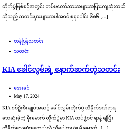
တိုက်ပွဲဖြစ်စဉ်အတွင်း တပ်မတော်သားအများအပြားကျဆုံးတယ်
ဆိုသည့် သတင်းမှားများအပါအဝင် စုစုပေါင်း ၆၈၆ […]
တန်ပြန်သတင်း
သတင်း
KIA ခေါင်လွမ်းရဲ့ နောက်ဆက်တွဲသတင်း
အေးခင်
May 17, 2024
KIA စစ်ဦးစီးချုပ်အဆင့် ခေါင်လွမ်းတိုက်ပွဲ ထိခိုက်ဒဏ်ရာရ
သေဆုံးခဲ့တဲ့ မိုးမောက် တိုက်ပွဲမှာ KIA တပ်ဖွဲ့ဝင် ရာနဲ့ ချီပြီး
ထိခိုက်သေဆုံးနေတယ်လို့ သိရပါတယ်။ မိုးမောက် ၊ […]