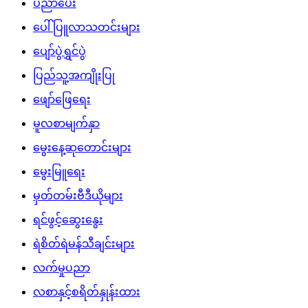
ပညာပေး
ပေါ်ပြူလာသတင်းများ
ပျော်ပွဲရွှင်ပွဲ
ပြည်သူ့အကျိုးပြု
ဖျော်ဖြေရေး
မူလစာမျက်နှာ
မွေးနေ့ဆုတောင်းများ
မွေးမြူရေး
မှတ်တမ်းဗီဒီယိုများ
ရင်ဖွင့်ဆွေးနွေး
ရဲစိတ်ရဲမန်သီချင်းများ
လက်မှုပညာ
လစာနှင့်စရိတ်နှုန်းထား