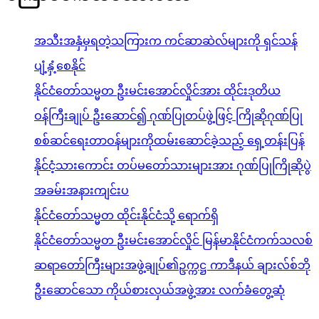
အသီးအနှံမှရတဲ့သကြားက ကင်ဆာဆဲလ်များကို ရှင်သန်
ပျံ့နှံ့စေနိုင်
နိုင်ငံတော်သမ္မတ ဦးမင်းအောင်လှိုင်အား ထိုင်းဒုတိယ
ဝန်ကြီးချုပ် ဦးဆောင်၍ ဂုဏ်ပြုတပ်ဖွဲ့ဖြင့် ကြိုဆိုဂုဏ်ပြု
စစ်ဆင်ရေးတာဝန်များကိုထမ်းဆောင်ခဲ့သည့် ရှေ့တန်းပြန်
နိုင်ငံ့သားကောင်း တပ်မတော်သားများအား ဂုဏ်ပြုကြိုဆိုပွဲ
အခမ်းအနားကျင်းပ
နိုင်ငံတော်သမ္မတ ထိုင်းနိုင်ငံသို့ ရောက်ရှိ
နိုင်ငံတော်သမ္မတ ဦးမင်းအောင်လှိုင် မြန်မာနိုင်ငံကက်သလစ်
ဆရာတော်ကြီးများအဖွဲ့ချုပ်၏ဥက္ကဋ္ဌ ကာဒီနယ် ချားလ်စ်ဘို
ဦးဆောင်သော ကိုယ်စားလှယ်အဖွဲ့အား လက်ခံတွေ့ဆုံ