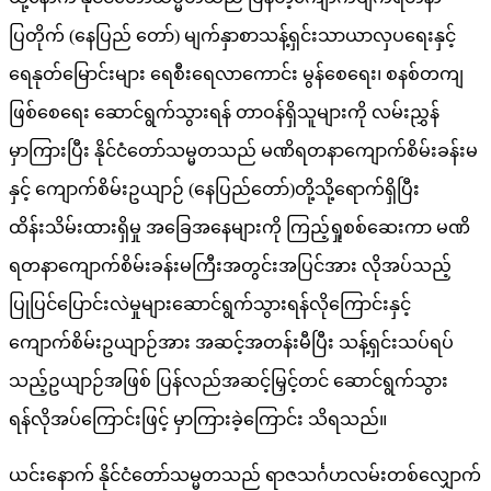
ပြတိုက် (နေပြည် တော်) မျက်နှာစာသန့်ရှင်းသာယာလှပရေးနှင့်
ရေနုတ်မြောင်းများ ရေစီးရေလာကောင်း မွန်စေရေး၊ စနစ်တကျ
ဖြစ်စေရေး ဆောင်ရွက်သွားရန် တာဝန်ရှိသူများကို လမ်းညွှန်
မှာကြားပြီး နိုင်ငံတော်သမ္မတသည် မဏိရတနာကျောက်စိမ်းခန်းမ
နှင့် ကျောက်စိမ်းဥယျာဉ် (နေပြည်တော်)တို့သို့ရောက်ရှိပြီး
ထိန်းသိမ်းထားရှိမှု အခြေအနေများကို ကြည့်ရှုစစ်ဆေးကာ မဏိ
ရတနာကျောက်စိမ်းခန်းမကြီးအတွင်းအပြင်အား လိုအပ်သည့်
ပြုပြင်ပြောင်းလဲမှုများဆောင်ရွက်သွားရန်လိုကြောင်းနှင့်
ကျောက်စိမ်းဥယျာဉ်အား အဆင့်အတန်းမီပြီး သန့်ရှင်းသပ်ရပ်
သည့်ဥယျာဉ်အဖြစ် ပြန်လည်အဆင့်မြှင့်တင် ဆောင်ရွက်သွား
ရန်လိုအပ်ကြောင်းဖြင့် မှာကြားခဲ့​ကြောင်း သိရသည်။
ယင်းနောက် နိုင်ငံတော်သမ္မတသည် ရာဇသင်္ဂဟလမ်းတစ်လျှောက်