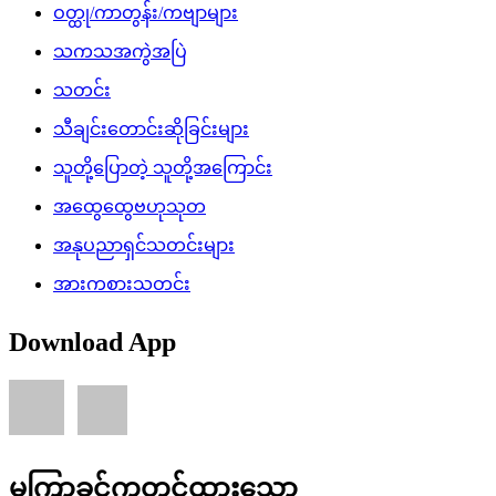
ဝတ္ထု/ကာတွန်း/ကဗျာများ
သကသအကွဲအပြဲ
သတင်း
သီချင်းတောင်းဆိုခြင်းများ
သူတို့ပြောတဲ့ သူတို့အကြောင်း
အထွေထွေဗဟုသုတ
အနုပညာရှင်သတင်းများ
အားကစားသတင်း
Download App
မကြာခင်ကတင်ထားသော