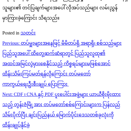
သူများ၏ တင်ပြချက်များအပေါ် လိုအပ်သည်များ လမ်းညွှန်
မှာကြားခဲ့ကြောင်း သိရသည်။
Posted in
သတင်း
Post
Previous:
တပ်မှူးများအနေဖြင့် မိမိတပ်ရှိ အရာရှိ၊ စစ်သည်များ
navigation
ပြည်သူအပေါ် ထိတွေ့ဆက်ဆံရာတွင် ပြည်သူလူထု၏
အထင်အမြင်လွဲမှားစေနိုင်သည့် ကိစ္စရပ်များမဖြစ်အောင်
ထိန်းသိမ်းကြပ်မတ်ရန်လိုကြောင်း တပ်မတော်
ကာကွယ်ရေးဦးစီးချုပ်​ ပြောကြား
Next:
CDF ၊ CNA နှင့် PDF ပူးပေါင်းအဖွဲ့များ ယာယီစိုးမိုးထား
သည့် တွန်းဇံမြို့အား တပ်မတော်စစ်ကြောင်းများက ပြန်လည်
သိမ်းပိုက်ပြီး ချင်းပြည်နယ် မြောက်ပိုင်းဒေသတစ်ခုလုံးကို
ထိန်းချုပ်နိုင်ခဲ့