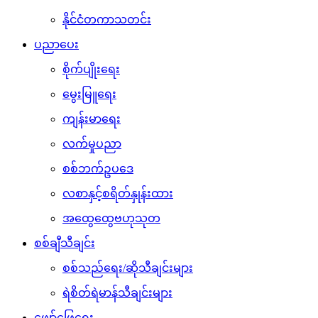
နိုင်ငံတကာသတင်း
ပညာပေး
စိုက်ပျိုးရေး
မွေးမြူရေး
ကျန်းမာရေး
လက်မှုပညာ
စစ်ဘက်ဥပဒေ
လစာနှင့်စရိတ်နှုန်းထား
အထွေထွေဗဟုသုတ
စစ်ချီသီချင်း
စစ်သည်ရေး/ဆိုသီချင်းများ
ရဲစိတ်ရဲမာန်သီချင်းများ
ဖျော်ဖြေရေး