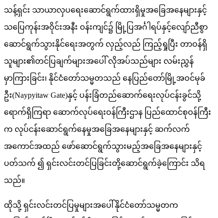
သန့်ရှင်း သာယာလှပရေးဆောင်ရွက်ထားရှိမှုအခြေအနေများနှင့်
သပြေကုန်းအဝိုင်းအနီး ဝန်းကျင်၌ မြို့ပြအင်္ဂါရပ်နှင့်လျော်ညီစွာ
ဆောင်ရွက်သွားနိုင်ရေးအတွက် လှည့်လည် ကြည့်ရှုပြီး တာဝန်ရှိ
သူများ၏တင်ပြချက်များအပေါ် လိုအပ်သည်များ လမ်းညွှန်
မှာကြားခြင်း၊ နိုင်ငံတော်သမ္မတသည် နေပြည်တော်မြို့အဝင်မုခ်
ဦး(Naypyitaw Gate)နှင့် ပန်းခြံတည်ဆောက်ရေးလုပ်ငန်းခွင်သို့
ရောက်ရှိကြရာ ဆောက်လုပ်ရေးဝန်ကြီးဌာန ပြည်ထောင်စုဝန်ကြီး
က လုပ်ငန်းဆောင်ရွက်နေမှုအခြေအနေများနှင့် ဆက်လက်
အကောင်အထည် ဖော်ဆောင်ရွက်သွားမည့်အခြေအနေများနှင့်
ပတ်သက် ၍ ရှင်းလင်းတင်ပြခြင်းတို့​ဆောင်ရွက်ခဲ့​ကြောင်း သိရ
သည်။
ထိုသို့ ရှင်းလင်းတင်ပြမှုများအပေါ်နိုင်ငံ​တော်သမ္မတက