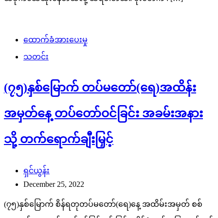
ထောက်ခံအားပေးမှု
သတင်း
(၇၅)နှစ်မြောက် တပ်မတော်(ရေ)အထိန်း
အမှတ်နေ့ တပ်တော်ဝင်ခြင်း အခမ်းအနား
သို့ တက်ရောက်ချီးမြှင့်
ရှင်ယွန်း
December 25, 2022
(၇၅)နှစ်မြောက် စိန်ရတုတပ်မတော်(ရေ)နေ့ အထိမ်းအမှတ် စစ်