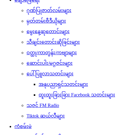
ဂုဏ်ပြုဇာတ်လမ်းများ
မှတ်တမ်းဗီဒီယိုများ
မွေးနေ့ဆုတောင်းများ
သီချင်းတောင်းဆိုခြင်းများ
ဝတ္ထု/ကာတွန်း/ကဗျာများ
ဆောင်းပါး/မဂ္ဂဇင်းများ
ပေါ်ပြူလာသတင်းများ
အနုပညာရှင်သတင်းများ
ထူးထူးခြားခြား Facebook သတင်းများ
သဇင် FM Radio
Tiktok ဆယ်လီများ
ကံစမ်းမဲ