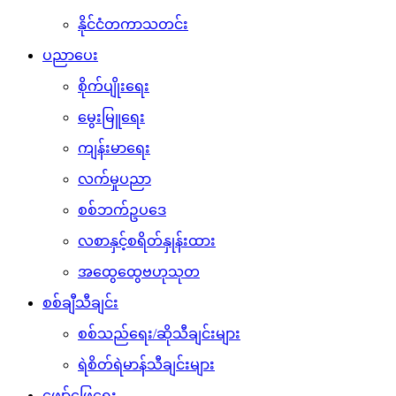
နိုင်ငံတကာသတင်း
ပညာပေး
စိုက်ပျိုးရေး
မွေးမြူရေး
ကျန်းမာရေး
လက်မှုပညာ
စစ်ဘက်ဥပဒေ
လစာနှင့်စရိတ်နှုန်းထား
အထွေထွေဗဟုသုတ
စစ်ချီသီချင်း
စစ်သည်ရေး/ဆိုသီချင်းများ
ရဲစိတ်ရဲမာန်သီချင်းများ
ဖျော်ဖြေရေး