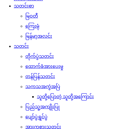
သတင်းစာ
မြဝတီ
ကြေးမုံ
မြန်မာ့အလင်း
သတင်း
တိုက်ပွဲသတင်း
ထောက်ခံအားပေးမှု
တန်ပြန်သတင်း
သကသအကွဲအပြဲ
သူတို့ပြောတဲ့ သူတို့အကြောင်း
ပြည်သူ့အကျိုးပြု
ပျော်ပွဲရွှင်ပွဲ
အားကစားသတင်း