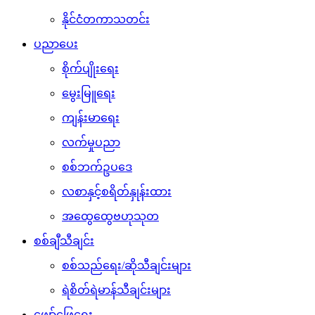
နိုင်ငံတကာသတင်း
ပညာပေး
စိုက်ပျိုးရေး
မွေးမြူရေး
ကျန်းမာရေး
လက်မှုပညာ
စစ်ဘက်ဥပဒေ
လစာနှင့်စရိတ်နှုန်းထား
အထွေထွေဗဟုသုတ
စစ်ချီသီချင်း
စစ်သည်ရေး/ဆိုသီချင်းများ
ရဲစိတ်ရဲမာန်သီချင်းများ
ဖျော်ဖြေရေး