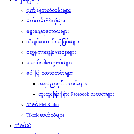
ဂုဏ်ပြုဇာတ်လမ်းများ
မှတ်တမ်းဗီဒီယိုများ
မွေးနေ့ဆုတောင်းများ
သီချင်းတောင်းဆိုခြင်းများ
ဝတ္ထု/ကာတွန်း/ကဗျာများ
ဆောင်းပါး/မဂ္ဂဇင်းများ
ပေါ်ပြူလာသတင်းများ
အနုပညာရှင်သတင်းများ
ထူးထူးခြားခြား Facebook သတင်းများ
သဇင် FM Radio
Tiktok ဆယ်လီများ
ကံစမ်းမဲ