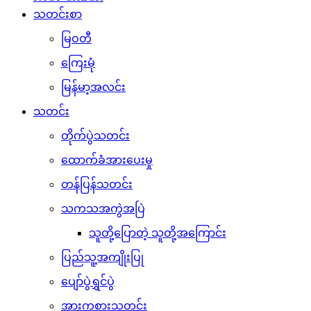
သတင်းစာ
မြဝတီ
ကြေးမုံ
မြန်မာ့အလင်း
သတင်း
တိုက်ပွဲသတင်း
ထောက်ခံအားပေးမှု
တန်ပြန်သတင်း
သကသအကွဲအပြဲ
သူတို့ပြောတဲ့ သူတို့အကြောင်း
ပြည်သူ့အကျိုးပြု
ပျော်ပွဲရွှင်ပွဲ
အားကစားသတင်း