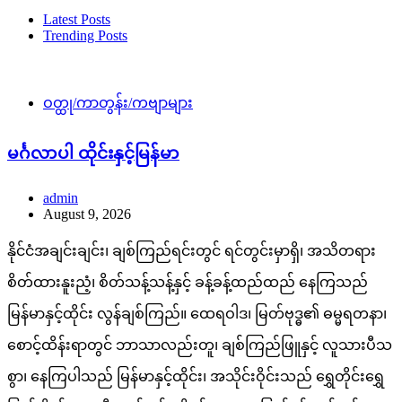
Latest Posts
Trending Posts
ဝတ္ထု/ကာတွန်း/ကဗျာများ
မင်္ဂလာပါ ထိုင်းနှင့်မြန်မာ
admin
August 9, 2026
နိုင်ငံအချင်းချင်း၊ ချစ်ကြည်ရင်းတွင် ရင်တွင်းမှာရှိ၊ အသိတရား
စိတ်ထားနူးညံ့၊ စိတ်သန့်သန့်နှင့် ခန့်ခန့်ထည်ထည် နေကြသည်
မြန်မာနှင့်ထိုင်း လွန်ချစ်ကြည်။ ထေရဝါဒ၊ မြတ်ဗုဒ္ဓ၏ ဓမ္မရတနာ၊
စောင့်ထိန်းရာတွင် ဘာသာလည်းတူ၊ ချစ်ကြည်ဖြူနှင့် လူသားပီသ
စွာ၊ နေကြပါသည် မြန်မာနှင့်ထိုင်း၊ အသိုင်းဝိုင်းသည် ရွှေတိုင်းရွှေ