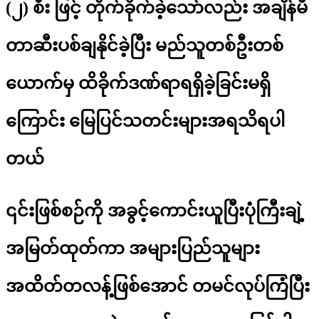
(၂) စီး ဖြင့် တိုက်ခိုက်ခဲ့သော်လည်း အချိန်မီ
တာဆီးပစ်ချနိုင်ခဲ့ပြီး မည်သူတစ်ဦးတစ်
ယောက်မှ ထိခိုက်ဒဏ်ရာရရှိခဲ့ခြင်းမရှိ
ကြောင်း မြေပြင်သတင်းများအရသိရပါ
တယ်
၎င်းဖြစ်စဉ်ကို အခွင့်ကောင်းယူပြီးပုံကြီးချဲ့
အမြတ်ထုတ်ကာ အများပြည်သူများ
အထိတ်တလန့်ဖြစ်အောင် တမင်လုပ်ကြံပြီး