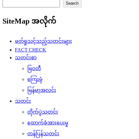
Search
SiteMap အလိုက်
ဖတ်ရှုသင့်သည့်သတင်းများ
FACT CHECK
သတင်းစာ
မြဝတီ
ကြေးမုံ
မြန်မာ့အလင်း
သတင်း
တိုက်ပွဲသတင်း
ထောက်ခံအားပေးမှု
တန်ပြန်သတင်း