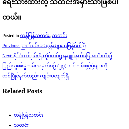
ရေးသားထားတဲ့ သတင်းအမှားသာဖြစ်ပါ
တယ်။
Posted in
တန်ပြန်သတင်း
,
သတင်း
Post
Previous:
ဉာဏ်စမ်းမေးခွန်းများ ဖြေနိုင်ပါပြီ
navigation
Next:
နိုင်ငံတစ်ဝှမ်းရှိ တိုင်းစစ်ဌာနချုပ်နယ်မြေအသီးသီး၌
ပြည်သူ့စစ်မှုထမ်းအမှတ်စဉ် (၂၃) သင်တန်းဖွင့်ပွဲများကို
တစ်ပြိုင်နက်တည်း ကျင်းပလျက်ရှိ
Related Posts
တန်ပြန်သတင်း
သတင်း