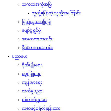
သကသအကွဲအပြဲ
သူတို့ပြောတဲ့ သူတို့အကြောင်း
ပြည်သူ့အကျိုးပြု
ပျော်ပွဲရွှင်ပွဲ
အားကစားသတင်း
နိုင်ငံတကာသတင်း
ပညာပေး
စိုက်ပျိုးရေး
မွေးမြူရေး
ကျန်းမာရေး
လက်မှုပညာ
စစ်ဘက်ဥပဒေ
လစာနှင့်စရိတ်နှုန်းထား