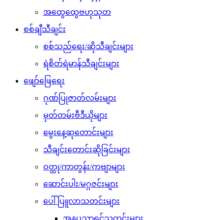
အထွေထွေဗဟုသုတ
စစ်ချီသီချင်း
စစ်သည်ရေး/ဆိုသီချင်းများ
ရဲစိတ်ရဲမာန်သီချင်းများ
ဖျော်ဖြေရေး
ဂုဏ်ပြုဇာတ်လမ်းများ
မှတ်တမ်းဗီဒီယိုများ
မွေးနေ့ဆုတောင်းများ
သီချင်းတောင်းဆိုခြင်းများ
ဝတ္ထု/ကာတွန်း/ကဗျာများ
ဆောင်းပါး/မဂ္ဂဇင်းများ
ပေါ်ပြူလာသတင်းများ
အနုပညာရှင်သတင်းများ