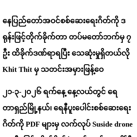
နေပြည်တော်အဝင်စစ်ဆေးရေးဂိတ်ကို ဒ
ရုန်းဖြင့်တိုက်ခိုက်တာ တပ်မတော်ဘက်မှ ၇
ဦး ထိခိုက်ဒဏ်ရာရပြီး သေဆုံးမှုရှိတယ်လို
Khit Thit မှ သတင်းအမှားဖြန့်ဝေ
၂၁-၃-၂၀၂၆ ရက်နေ့ နေ့လယ်တွင် ရေ
တာရှည်မြို့နယ်၊ ရေနီပူးပေါင်းစစ်ဆေးရေး
ဂိတ်ကို PDF များမှ လက်လုပ် Suside drone