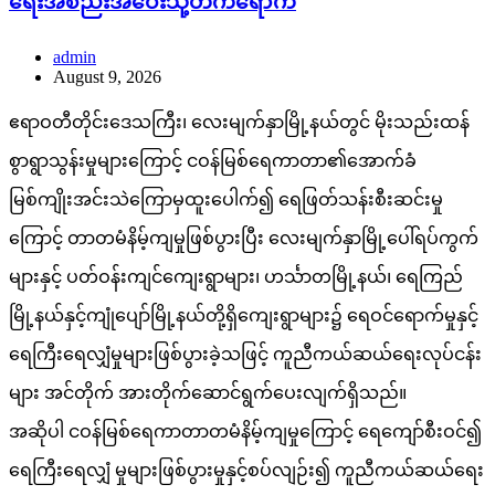
ရေးအစည်းအဝေးသို့တက်ရောက်
admin
August 9, 2026
ဧရာဝတီတိုင်းဒေသကြီး၊ လေးမျက်နှာမြို့နယ်တွင် မိုးသည်းထန်
စွာရွာသွန်းမှုများကြောင့် ငဝန်မြစ်ရေကာတာ၏အောက်ခံ
မြစ်ကျိုးအင်းသဲကြောမှထူးပေါက်၍ ရေဖြတ်သန်းစီးဆင်းမှု
ကြောင့် တာတမံနိမ့်ကျမှုဖြစ်ပွားပြီး လေးမျက်နှာမြို့ပေါ်ရပ်ကွက်
များနှင့် ပတ်ဝန်းကျင်ကျေးရွာများ၊ ဟင်္သာတမြို့နယ်၊ ရေကြည်
မြို့နယ်နှင့်ကျုံပျော်မြို့နယ်တို့ရှိကျေးရွာများ၌ ရေဝင်ရောက်မှုနှင့်
ရေကြီးရေလျှံမှုများဖြစ်ပွားခဲ့သဖြင့် ကူညီကယ်ဆယ်ရေးလုပ်ငန်း
များ အင်တိုက် အားတိုက်ဆောင်ရွက်ပေးလျက်ရှိသည်။
အဆိုပါ ငဝန်မြစ်ရေကာတာတမံနိမ့်ကျမှုကြောင့် ရေကျော်စီးဝင်၍
ရေကြီးရေလျှံ မှုများဖြစ်ပွားမှုနှင့်စပ်လျဉ်း၍ ကူညီကယ်ဆယ်ရေး