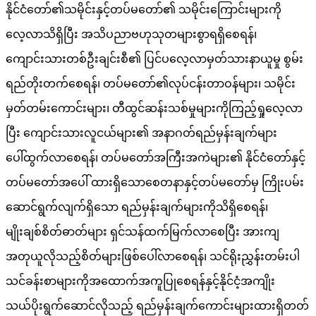
နိုင်ငံတော်၏သမိုင်းနှင့်တပ်မတော်၏ သမိုင်းကြောင်းများကို
လေ့လာသိရှိပြီး အသိပညာဗဟုသုတများစွာရရှိစေရန်၊
ကျောင်းသားတစ်ဦးချင်းစီ၏ ပြင်ပလေ့လာမှတ်သားနာယူမှု စွမ်း
ရည်တိုးတက်စေရန်၊ တပ်မတော်၏လုပ်ငန်းတာဝန်များ၊ သမိုင်း
မှတ်တမ်းကောင်းများ၊ တီထွင်ဆန်းသစ်မှုများကိုကြည့်ရှုလေ့လာ
ပြီး ကျောင်းသားလူငယ်များ၏ အနာဂတ်ရည်မှန်းချက်များ
ပေါ်ထွက်လာစေရန်၊ တပ်မတော်အကြီးအကဲများ၏ နိုင်ငံတော်နှင့်
တပ်မတော်အပေါ် ထားရှိသောစေတနာနှင့်တပ်မတော်မှ ကြိုးပမ်း
ဆောင်ရွက်လျက်ရှိသော ရည်မှန်းချက်များကိုသိရှိစေရန်၊
မျိုးချစ်စိတ်ဓာတ်များ ရှင်သန်ထက်မြက်လာစေပြီး အားကျ
အတုယူလိုသည့်စိတ်များဖြစ်ပေါ်လာစေရန်၊ သင်ရိုးညွှန်းတမ်းပါ
သင်ခန်းစာများကိုအထောက်အကူပြုစေရန်နှင့်နိုင်ငံ့အကျိုး
သယ်ပိုးရွက်ဆောင်လိုသည့် ရည်မှန်းချက်ကောင်းများထားရှိတတ်