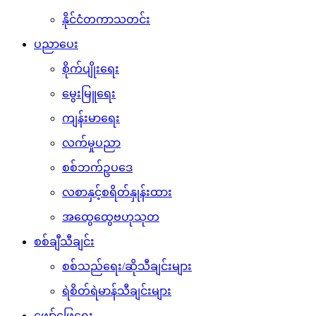
နိုင်ငံတကာသတင်း
ပညာပေး
စိုက်ပျိုးရေး
မွေးမြူရေး
ကျန်းမာရေး
လက်မှုပညာ
စစ်ဘက်ဥပဒေ
လစာနှင့်စရိတ်နှုန်းထား
အထွေထွေဗဟုသုတ
စစ်ချီသီချင်း
စစ်သည်ရေး/ဆိုသီချင်းများ
ရဲစိတ်ရဲမာန်သီချင်းများ
ဖျော်ဖြေရေး