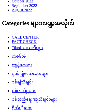
October 2022
September 2022
August 2022
Categories များကဏ္ဍအလိုက်
CALL CENTER
FACT CHECK
Tiktok ဆယ်လီများ
ကံစမ်းမဲ
ကျန်းမာရေး
ဂုဏ်ပြုဇာတ်လမ်းများ
စစ်ချီသီချင်း
စစ်ဘက်ဥပဒေ
စစ်သည်ရေး/ဆိုသီချင်းများ
စိုက်ပျိုးရေး