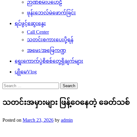
ဉာဏ်စမ်းပဟေဠိ
ဖုန်းဘေလ်မဲဖောက်ခြင်း
ရင်ဖွင့်ဆွေးနွေး
Call Center
သတင်းစကားပေးပို့ရန်
အမေး/အဖြေကဏ္ဍ
ရွေးကောက်ပွဲစိစစ်တွေ့ရှိချက်များ
ပျိုမေVlog
Search
for:
သတင်းအမှားများ ဖြန့်ဝေနေတဲ့ ခေတ်သစ်
Posted on
March 23, 2026
by
admin