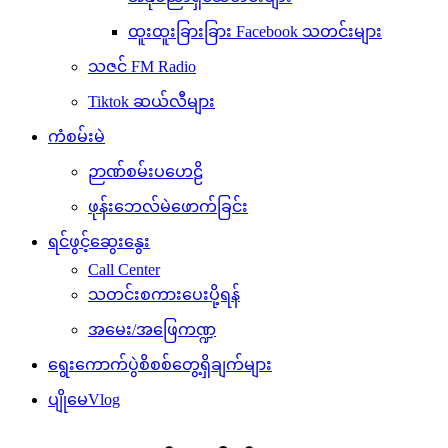
ထူးထူးခြားခြား Facebook သတင်းများ
သဇင် FM Radio
Tiktok ဆယ်လီများ
ကံစမ်းမဲ
ဉာဏ်စမ်းပဟေဠိ
ဖုန်းဘေလ်မဲဖောက်ခြင်း
ရင်ဖွင့်ဆွေးနွေး
Call Center
သတင်းစကားပေးပို့ရန်
အမေး/အဖြေကဏ္ဍ
ရွေးကောက်ပွဲစိစစ်တွေ့ရှိချက်များ
ပျိုမေVlog