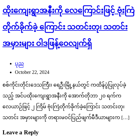
ထိုးကျေးရွာအနီးကို လေကြောင်းဖြင့် ဗုံးကြဲ
တိုက်ခိုက်ခဲ့ ကြောင်း သတင်းတု၊ သတင်း
အမှားများ ဝါဒဖြန့်ဝေလျက်ရှိ
ပုည
October 22, 2024
စစ်ကိုင်းတိုင်းဒေသကြီး၊ ရေဦးမြို့နယ်တွင် ကထိန်ပွဲပြုလုပ်ခဲ့
သည့် အင်ပထိုးကျေးရွာအနီးကို အောက်တိုဘာ ၂၀ ရက်က
လေယာဉ်ဖြင့် ၂ ကြိမ် ဗုံးကြဲတိုက်ခိုက်ခဲ့ကြောင်း သတင်းတု၊
သတင်း အမှားများကို တရားမဝင်ပြည်ဖျက်မီဒီယာများက […]
Leave a Reply