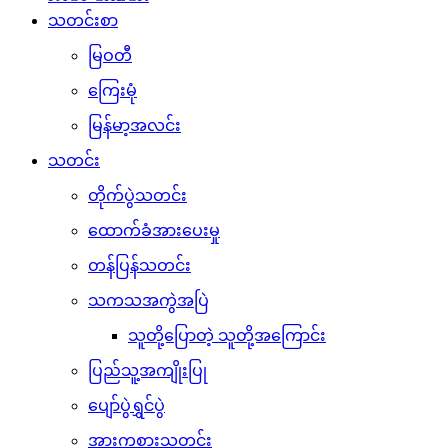
သတင်းစာ
မြဝတီ
ကြေးမုံ
မြန်မာ့အလင်း
သတင်း
တိုက်ပွဲသတင်း
ထောက်ခံအားပေးမှု
တန်ပြန်သတင်း
သကသအကွဲအပြဲ
သူတို့ပြောတဲ့ သူတို့အကြောင်း
ပြည်သူ့အကျိုးပြု
ပျော်ပွဲရွှင်ပွဲ
အားကစားသတင်း