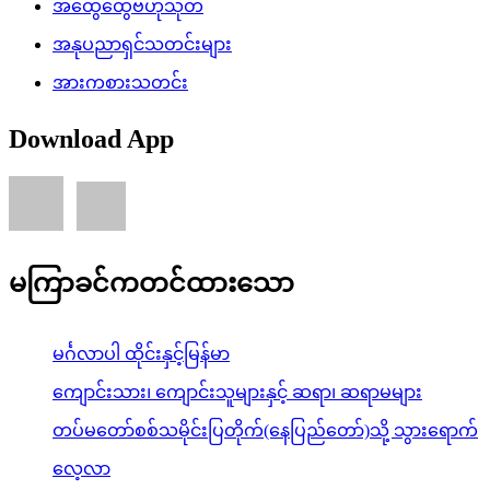
အထွေထွေဗဟုသုတ
အနုပညာရှင်သတင်းများ
အားကစားသတင်း
Download App
မကြာခင်ကတင်ထားသော
မင်္ဂလာပါ ထိုင်းနှင့်မြန်မာ
ကျောင်းသား၊ ကျောင်းသူများနှင့် ဆရာ၊ ဆရာမများ
တပ်မတော်စစ်သမိုင်းပြတိုက်(နေပြည်တော်)သို့ သွားရောက်
လေ့လာ