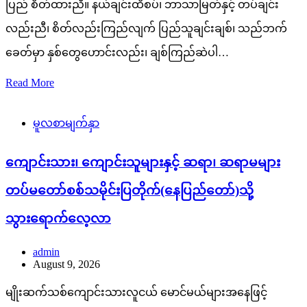
ပြည် စိတ်ထားညီ။ နယ်ချင်းထိစပ်၊ ဘာသာမြတ်နှင့် တပ်ချင်း
လည်းညီ၊ စိတ်လည်းကြည်လျက် ပြည်သူချင်းချစ်၊ သည်ဘက်
ခေတ်မှာ နှစ်တွေဟောင်းလည်း၊ ချစ်ကြည်ဆဲပါ…
Read More
မူလစာမျက်နှာ
ကျောင်းသား၊ ကျောင်းသူများနှင့် ဆရာ၊ ဆရာမများ
တပ်မတော်စစ်သမိုင်းပြတိုက်(နေပြည်တော်)သို့
သွားရောက်လေ့လာ
admin
August 9, 2026
မျိုးဆက်သစ်ကျောင်းသားလူငယ် မောင်မယ်များအနေဖြင့်