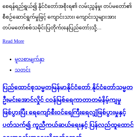
စေရန်ရည်ရွယ်၍ နိုင်ငံတော်အစိုးရ၏ လမ်းညွှန်မှု၊ တပ်မတော်၏
စီစဉ်ဆောင်ရွက်မှုဖြင့် ကျောင်းသား၊ ကျောင်းသူများအား
တပ်မတော်စစ်သမိုင်းပြတိုက်(နေပြည်တော်)သို့…
Read More
မူလစာမျက်နှာ
သတင်း
ပြည်ထောင်စုသမ္မတမြန်မာနိုင်ငံတော် နိုင်ငံတော်သမ္မတ
ဦးမင်းအောင်လှိုင် ငဝန်မြစ်ရေကာတာတမံနိမ့်ကျမှု
ဖြစ်ပွားပြီး ရေကျော်စီးဝင်ရေကြီးရေလျှံဖြစ်ပွားမှုနှင့်
ပတ်သက်၍ ကူညီကယ်ဆယ်ရေးနှင့် ပြန်လည်ထူထောင်