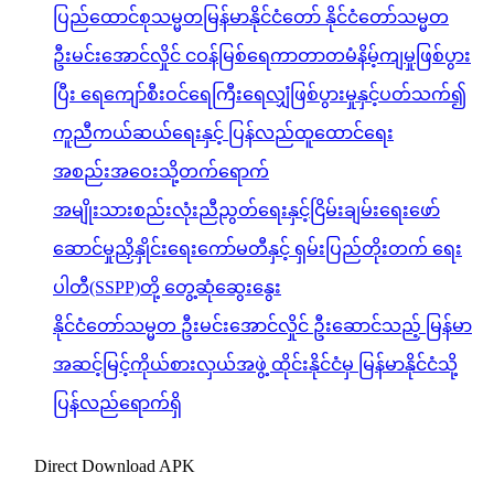
ပြည်ထောင်စုသမ္မတမြန်မာနိုင်ငံတော် နိုင်ငံတော်သမ္မတ
ဦးမင်းအောင်လှိုင် ငဝန်မြစ်ရေကာတာတမံနိမ့်ကျမှုဖြစ်ပွား
ပြီး ရေကျော်စီးဝင်ရေကြီးရေလျှံဖြစ်ပွားမှုနှင့်ပတ်သက်၍
ကူညီကယ်ဆယ်ရေးနှင့် ပြန်လည်ထူထောင်ရေး
အစည်းအဝေးသို့တက်ရောက်
အမျိုးသားစည်းလုံးညီညွတ်ရေးနှင့်ငြိမ်းချမ်းရေးဖော်
ဆောင်မှုညှိနှိုင်းရေးကော်မတီနှင့် ရှမ်းပြည်တိုးတက် ရေး
ပါတီ(SSPP)တို့ တွေ့ဆုံဆွေးနွေး
နိုင်ငံတော်သမ္မတ ဦးမင်းအောင်လှိုင် ဦးဆောင်သည့် မြန်မာ
အဆင့်မြင့်ကိုယ်စားလှယ်အဖွဲ့ ထိုင်းနိုင်ငံမှ မြန်မာနိုင်ငံသို့
ပြန်လည်ရောက်ရှိ
Direct Download APK