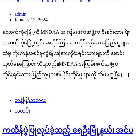
admin
January 12, 2024
လောက်ကိုင်မြို့ကို MNDAA အကြမ်းဖက်အဖွဲ့က စီးနင်းထားပြီး
လောက်ကိုင်မြို့တွင်းနေထိုင်ကြသော တိုင်းရင်းသားပြည်သူများ
ထဲမှ ကိုးကန့်အစစ်မှလွဲ၍ အခြားတိုင်းရင်းသားများကို မောင်း
ထုတ်နေကြောင်း သိရသည်။MNDAA အကြမ်းဖက်အဖွဲ့က
တိုင်းရင်းသား ပြည်သူများ၏ ပိုင်းဆိုင်မှုများကို သိမ်းယူပြီး […]
တန်ပြန်သတင်း
သတင်း
ကထိန်ပွဲပြုလုပ်ခဲ့သည့် ရေဦးမြို့နယ်၊ အင်ပ