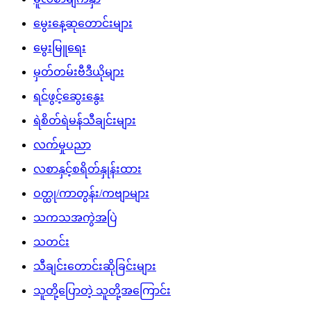
မွေးနေ့ဆုတောင်းများ
မွေးမြူရေး
မှတ်တမ်းဗီဒီယိုများ
ရင်ဖွင့်ဆွေးနွေး
ရဲစိတ်ရဲမန်သီချင်းများ
လက်မှုပညာ
လစာနှင့်စရိတ်နှုန်းထား
ဝတ္ထု/ကာတွန်း/ကဗျာများ
သကသအကွဲအပြဲ
သတင်း
သီချင်းတောင်းဆိုခြင်းများ
သူတို့ပြောတဲ့ သူတို့အကြောင်း