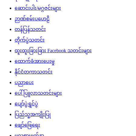
ဆောင်းပါး/မဂ္ဂဇင်းများ
ဉာဏ်စမ်းပဟေဠိ
တန်ပြန်သတင်း
တိုက်ပွဲသတင်း
ထူးထူးခြားခြား Facebook သတင်းများ
ထောက်ခံအားပေးမှု
နိုင်ငံတကာသတင်း
ပညာပေး
ပေါ်ပြူလာသတင်းများ
ပျော်ပွဲရွှင်ပွဲ
ပြည်သူ့အကျိုးပြု
ဖျော်ဖြေရေး
မူလစာမျက်နှာ