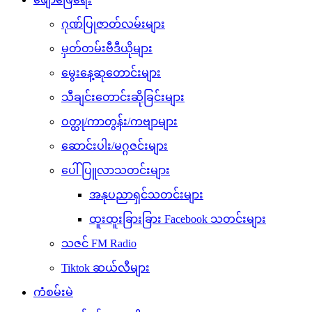
ဂုဏ်ပြုဇာတ်လမ်းများ
မှတ်တမ်းဗီဒီယိုများ
မွေးနေ့ဆုတောင်းများ
သီချင်းတောင်းဆိုခြင်းများ
ဝတ္ထု/ကာတွန်း/ကဗျာများ
ဆောင်းပါး/မဂ္ဂဇင်းများ
ပေါ်ပြူလာသတင်းများ
အနုပညာရှင်သတင်းများ
ထူးထူးခြားခြား Facebook သတင်းများ
သဇင် FM Radio
Tiktok ဆယ်လီများ
ကံစမ်းမဲ