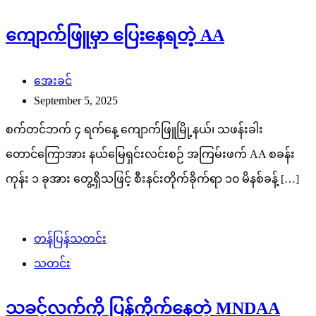
ကျောက်ဖြူမှာ ပြေးနေရတဲ့ AA
အေးခင်
September 5, 2025
စက်တင်ဘက် ၄ ရက်နေ့ ကျောက်ဖြူမြို့နယ်၊ သဖန်းခါး
တောင်ကြောအား နယ်မြေရှင်းလင်းစဉ် အကြမ်းဖက် AA စခန်း
ကုန်း ၁ ခုအား တွေ့ရှိသဖြင့် စီးနင်းတိုက်ခိုက်ရာ ၁၀ မိနစ်ခန့် […]
တန်ပြန်သတင်း
သတင်း
သခင့်လက်ကို ပြန်ကိုက်နေတဲ့ MNDAA