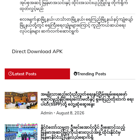
အုပ်စုအဆင့် မြန်မာအသင်းနှင့် ထိုင်းအသင်းယှဉ်ပြိုင်မှု တိုက်ရိုက်
ထုတ်လွှင့်မည်
လေးမျက်နှာမြို့နယ်၊ ဟင်္သာတမြို့နယ်၊ ရေကြည်မြို့နယ်နှင့်ကျုံပျော်
မြို့နယ်တို့တွင် ရေကြီးရေလျှံမှုများကြောင့် ကူညီကယ်ဆယ်ရေး
လုပ်ငန်းများ ဆက်လက်ဆောင်ရွက်
Direct Download APK
Latest Posts
Trending Posts
အမျိုးသားစည်းလုံးညီညွတ်ရေးနှင့်ငြိမ်းချမ်းရေးဖော်
ဆောင်မှုညှိနှိုင်းရေးကော်မတီနှင့် ရှမ်းပြည်တိုးတက် ရေး
ပါတီ(SSPP)တို့ တွေ့ဆုံဆွေးနွေး
Admin
August 8, 2026
နိုင်ငံတော်သမ္မတ ဦးမင်းအောင်လှိုင် ဦးဆောင်သည့်
မြန်မာအဆင့်မြင့်ကိုယ်စားလှယ်အဖွဲ့ ထိုင်းနိုင်ငံမှ
မြန်မာနိုင်ငံသို့ပြန်လည်ရောက်ရှိ