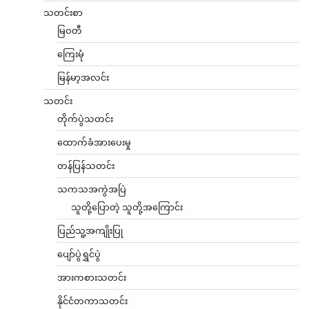
သတင်းစာ
မြဝတီ
ကြေးမုံ
မြန်မာ့အလင်း
သတင်း
တိုက်ပွဲသတင်း
ထောက်ခံအားပေးမှု
တန်ပြန်သတင်း
သကသအကွဲအပြဲ
သူတို့ပြောတဲ့ သူတို့အကြောင်း
ပြည်သူ့အကျိုးပြု
ပျော်ပွဲရွှင်ပွဲ
အားကစားသတင်း
နိုင်ငံတကာသတင်း