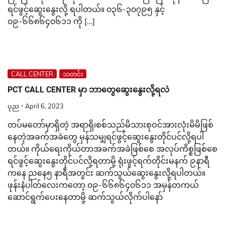
ရင်ဖွင့်ဆွေးနွေးလို့ ရပါတယ်။ ၀၃၆-၃၀၇၉၅ နှင့်
၀၉-၆၆၈၆၄၀၆၁၁ ကို […]
CALL CENTER
သတင်း
PCT CALL CENTER မှာ ဘာတွေဆွေးနွေးလို့ရလဲ
ပုည
April 6, 2023
တပ်မတော်မှာရှိတဲ့ အရာရှိ၊စစ်သည်မိသားစုဝင်အားလုံးမိမိဖြစ်
နေတဲ့အခက်အခဲတွေ မှန်သမျှရင်ဖွင့်ဆွေးနွေးတိုင်ပင်လို့ရပါ
တယ်။ ကိုယ်ရေးကိုယ်တာအခက်အခဲဖြစ်စေ အလုပ်ကိစ္စဖြစ်စေ
ရင်ဖွင့်ဆွေးနွေးတိုင်ပင်လို့ရတာမို့ ရုံးဖွင့်ရက်တိုင်းမနက် ၉နာရီ
ကနေ ညနေ၅ နာရီအတွင်း ဆက်သွယ်ဆွေးနွေးလို့ရပါတယ်။
ဖုန်းနံပါတ်လေးကတော့ ၀၉-၆၆၈၆၄၀၆၁၁ အမှန်တကယ်
ဆောင်ရွက်ပေးနေတာမို့ ဆက်သွယ်လိုက်ပါနော်