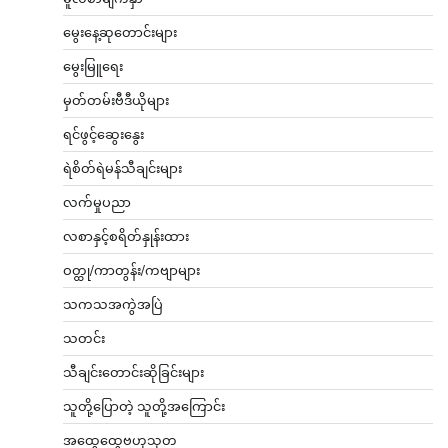
မွေးနေ့ဆုတောင်းများ
မွေးမြူရေး
မှတ်တမ်းဗီဒီယိုများ
ရင်ဖွင့်ဆွေးနွေး
ရဲစိတ်ရဲမန်သီချင်းများ
လက်မှုပညာ
လစာနှင့်စရိတ်နှုန်းထား
ဝတ္ထု/ကာတွန်း/ကဗျာများ
သကသအကွဲအပြဲ
သတင်း
သီချင်းတောင်းဆိုခြင်းများ
သူတို့ပြောတဲ့ သူတို့အကြောင်း
အထွေထွေဗဟုသုတ