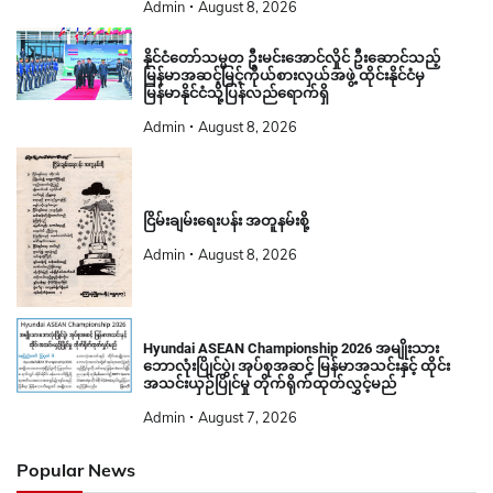
Admin
August 8, 2026
နိုင်ငံတော်သမ္မတ ဦးမင်းအောင်လှိုင် ဦးဆောင်သည့်
မြန်မာအဆင့်မြင့်ကိုယ်စားလှယ်အဖွဲ့ ထိုင်းနိုင်ငံမှ
မြန်မာနိုင်ငံသို့ပြန်လည်ရောက်ရှိ
Admin
August 8, 2026
ငြိမ်းချမ်းရေးပန်း အတူနမ်းစို့
Admin
August 8, 2026
Hyundai ASEAN Championship 2026 အမျိုးသား
ဘောလုံးပြိုင်ပွဲ၊ အုပ်စုအဆင့် မြန်မာအသင်းနှင့် ထိုင်း
အသင်းယှဉ်ပြိုင်မှု တိုက်ရိုက်ထုတ်လွှင့်မည်
Admin
August 7, 2026
Popular News