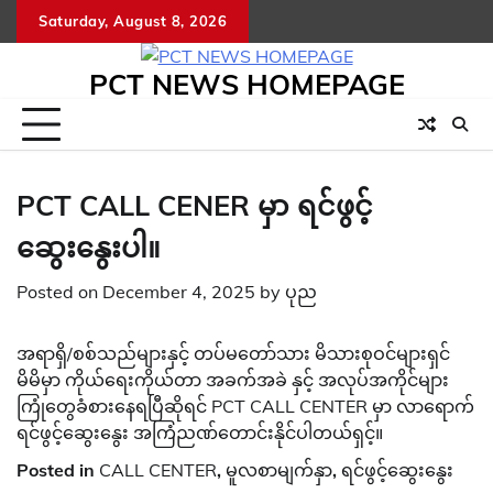
Skip
Saturday, August 8, 2026
to
content
PCT NEWS HOMEPAGE
PCT CALL CENER မှာ ရင်ဖွင့်
ဆွေးနွေးပါ။
Posted on
December 4, 2025
by
ပုည
အရာရှိ/စစ်သည်များနှင့် တပ်မတော်သား မိသားစုဝင်များရှင်
မိမိမှာ ကိုယ်ရေးကိုယ်တာ အခက်အခဲ နှင့် အလုပ်အကိုင်များ
ကြုံတွေခံစားနေရပြီဆိုရင် PCT CALL CENTER မှာ လာရောက်
ရင်ဖွင့်ဆွေးနွေး အကြံညဏ်တောင်းနိုင်ပါတယ်ရှင့်။
Posted in
CALL CENTER
,
မူလစာမျက်နှာ
,
ရင်ဖွင့်ဆွေးနွေး