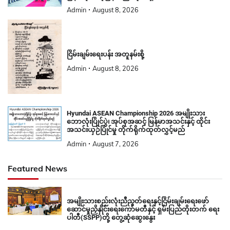
Admin
August 8, 2026
ငြိမ်းချမ်းရေးပန်း အတူနမ်းစို့
Admin
August 8, 2026
Hyundai ASEAN Championship 2026 အမျိုးသား
ဘောလုံးပြိုင်ပွဲ၊ အုပ်စုအဆင့် မြန်မာအသင်းနှင့် ထိုင်း
အသင်းယှဉ်ပြိုင်မှု တိုက်ရိုက်ထုတ်လွှင့်မည်
Admin
August 7, 2026
Featured News
အမျိုးသားစည်းလုံးညီညွတ်ရေးနှင့်ငြိမ်းချမ်းရေးဖော်
ဆောင်မှုညှိနှိုင်းရေးကော်မတီနှင့် ရှမ်းပြည်တိုးတက် ရေး
ပါတီ(SSPP)တို့ တွေ့ဆုံဆွေးနွေး