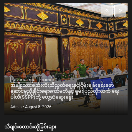
မူလစာမျက်နှာ
သတင်း
အမျိုးသားစည်းလုံးညီညွတ်ရေးနှင့်ငြိမ်းချမ်းရေးဖော်
ဆောင်မှုညှိနှိုင်းရေးကော်မတီနှင့် ရှမ်းပြည်တိုးတက် ရေး
ပါတီ(SSPP)တို့ တွေ့ဆုံဆွေးနွေး
Admin
August 8, 2026
သီချင်းတောင်းဆိုခြင်းများ