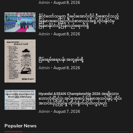
Admin
August 8, 2026
နိုင်ငံတော်သမ္မတ ဦးမင်းအောင်လှိုင် ဦးဆောင်သည့်
မြန်မာအဆင့်မြင့်ကိုယ်စားလှယ်အဖွဲ့ ထိုင်းနိုင်ငံမှ
မြန်မာနိုင်ငံသို့ပြန်လည်ရောက်ရှိ
Admin
August 8, 2026
ငြိမ်းချမ်းရေးပန်း အတူနမ်းစို့
Admin
August 8, 2026
Hyundai ASEAN Championship 2026 အမျိုးသား
ဘောလုံးပြိုင်ပွဲ၊ အုပ်စုအဆင့် မြန်မာအသင်းနှင့် ထိုင်း
အသင်းယှဉ်ပြိုင်မှု တိုက်ရိုက်ထုတ်လွှင့်မည်
Admin
August 7, 2026
Popular News