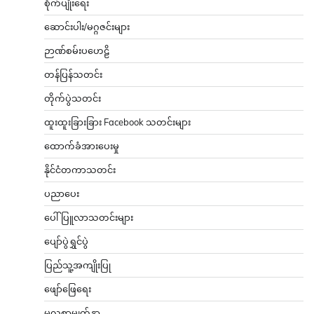
စိုက်ပျိုးရေး
ဆောင်းပါး/မဂ္ဂဇင်းများ
ဉာဏ်စမ်းပဟေဠိ
တန်ပြန်သတင်း
တိုက်ပွဲသတင်း
ထူးထူးခြားခြား Facebook သတင်းများ
ထောက်ခံအားပေးမှု
နိုင်ငံတကာသတင်း
ပညာပေး
ပေါ်ပြူလာသတင်းများ
ပျော်ပွဲရွှင်ပွဲ
ပြည်သူ့အကျိုးပြု
ဖျော်ဖြေရေး
မူလစာမျက်နှာ