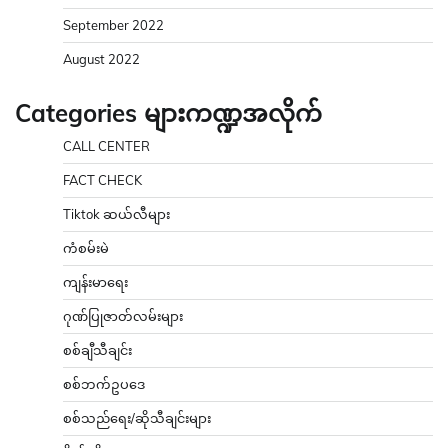
September 2022
August 2022
Categories များကဏ္ဍအလိုက်
CALL CENTER
FACT CHECK
Tiktok ဆယ်လီများ
ကံစမ်းမဲ
ကျန်းမာရေး
ဂုဏ်ပြုဇာတ်လမ်းများ
စစ်ချီသီချင်း
စစ်ဘက်ဥပဒေ
စစ်သည်ရေး/ဆိုသီချင်းများ