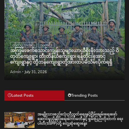
တိုက်ပွဲသတင်း
သတင်း
အကြမ်းဖက်သောင်းကျန်းသူများယာယီစိုးမိုးထားသည့် ဝိ
တုတ်ကျေးရွာ၊ တီးတိန်ယံကျေးရွာ၊ ရန်တိုင်းအောင်
ကျေးရွာနှင့် တွီဘန်ကျေးရွာတို့အားထပ်မံသိမ်းပိုက်ရရှိ
Admin
July 31, 2026
Latest Posts
Trending Posts
အမျိုးသားစည်းလုံးညီညွတ်ရေးနှင့်ငြိမ်းချမ်းရေးဖော်
ဆောင်မှုညှိနှိုင်းရေးကော်မတီနှင့် ရှမ်းပြည်တိုးတက် ရေး
ပါတီ(SSPP)တို့ တွေ့ဆုံဆွေးနွေး