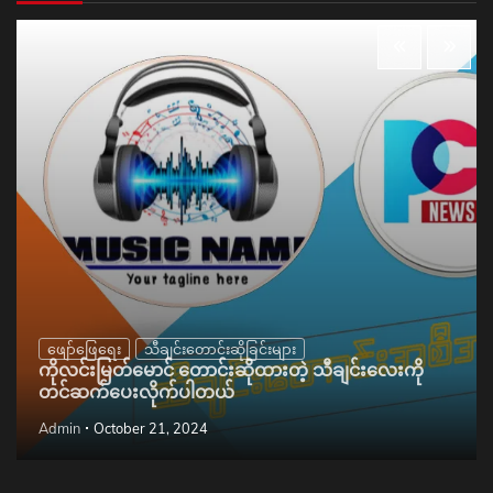
ဖျော်ဖြေရေး
သီချင်းတောင်းဆိုခြင်းများ
ကိုလင်းမြတ်မောင် တောင်းဆိုထားတဲ့ သီချင်းလေးကို
တင်ဆက်ပေးလိုက်ပါတယ်
Admin
October 21, 2024