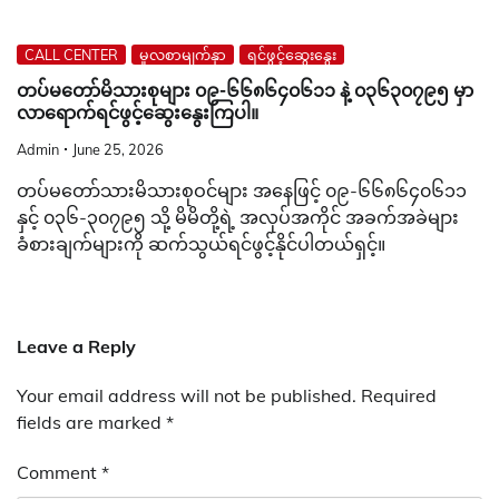
CALL CENTER
မူလစာမျက်နှာ
ရင်ဖွင့်ဆွေးနွေး
တပ်မတော်မိသားစုများ ၀၉-၆၆၈၆၄၀၆၁၁ နဲ့ ၀၃၆၃၀၇၉၅ မှာ
လာရောက်ရင်ဖွင့်ဆွေးနွေးကြပါ။
Admin
June 25, 2026
တပ်မတော်သားမိသားစုဝင်များ အနေဖြင့် ၀၉-၆၆၈၆၄၀၆၁၁
နှင့် ၀၃၆-၃၀၇၉၅ သို့ မိမိတို့ရဲ့ အလုပ်အကိုင် အခက်အခဲများ
ခံစားချက်များကို ဆက်သွယ်ရင်ဖွင့်နိုင်ပါတယ်ရှင့်။
Leave a Reply
Your email address will not be published.
Required
fields are marked
*
Comment
*