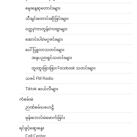
မွေးနေ့ဆုတောင်းများ
သီချင်းတောင်းဆိုခြင်းများ
ဝတ္ထု/ကာတွန်း/ကဗျာများ
ဆောင်းပါး/မဂ္ဂဇင်းများ
ပေါ်ပြူလာသတင်းများ
အနုပညာရှင်သတင်းများ
ထူးထူးခြားခြား Facebook သတင်းများ
သဇင် FM Radio
Tiktok ဆယ်လီများ
ကံစမ်းမဲ
ဉာဏ်စမ်းပဟေဠိ
ဖုန်းဘေလ်မဲဖောက်ခြင်း
ရင်ဖွင့်ဆွေးနွေး
Call Center