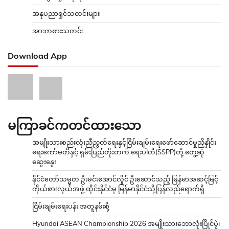
အနုပညာရှင်သတင်းများ
အားကစားသတင်း
Download App
မကြာခင်ကတင်ထားသော
အမျိုးသားစည်းလုံးညီညွတ်ရေးနှင့်ငြိမ်းချမ်းရေးဖော်ဆောင်မှုညှိနှိုင်း
ရေးကော်မတီနှင့် ရှမ်းပြည်တိုးတက် ရေးပါတီ(SSPP)တို့ တွေ့ဆုံ
ဆွေးနွေး
နိုင်ငံတော်သမ္မတ ဦးမင်းအောင်လှိုင် ဦးဆောင်သည့် မြန်မာအဆင့်မြင့်
ကိုယ်စားလှယ်အဖွဲ့ ထိုင်းနိုင်ငံမှ မြန်မာနိုင်ငံသို့ပြန်လည်ရောက်ရှိ
ငြိမ်းချမ်းရေးပန်း အတူနမ်းစို့
Hyundai ASEAN Championship 2026 အမျိုးသားဘောလုံးပြိုင်ပွဲ၊