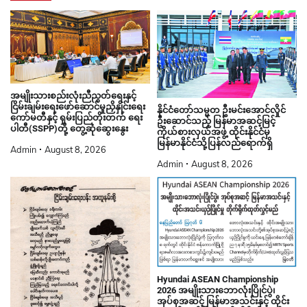
အမျိုးသားစည်းလုံးညီညွတ်ရေးနှင့်
ငြိမ်းချမ်းရေးဖော်ဆောင်မှုညှိနှိုင်းရေး
နိုင်ငံတော်သမ္မတ ဦးမင်းအောင်လှိုင်
ကော်မတီနှင့် ရှမ်းပြည်တိုးတက် ရေး
ဦးဆောင်သည့် မြန်မာအဆင့်မြင့်
ပါတီ(SSPP)တို့ တွေ့ဆုံဆွေးနွေး
ကိုယ်စားလှယ်အဖွဲ့ ထိုင်းနိုင်ငံမှ
မြန်မာနိုင်ငံသို့ပြန်လည်ရောက်ရှိ
Admin
August 8, 2026
Admin
August 8, 2026
Hyundai ASEAN Championship
2026 အမျိုးသားဘောလုံးပြိုင်ပွဲ၊
အုပ်စုအဆင့် မြန်မာအသင်းနှင့် ထိုင်း