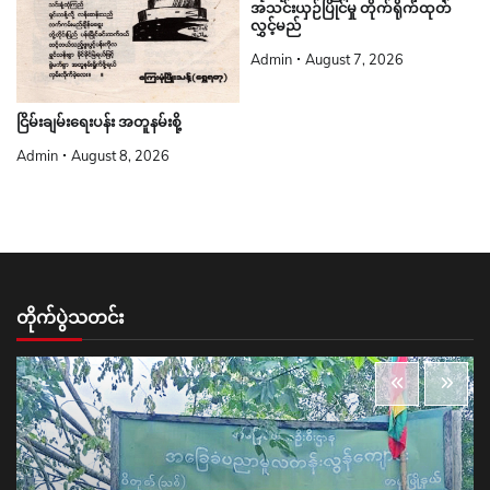
အသင်းယှဉ်ပြိုင်မှု တိုက်ရိုက်ထုတ်
လွှင့်မည်
Admin
August 7, 2026
ငြိမ်းချမ်းရေးပန်း အတူနမ်းစို့
Admin
August 8, 2026
တိုက်ပွဲသတင်း