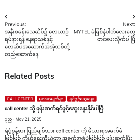
Post
Previous:
Next:
navigation
အနီးစခန်းလေဆိပ်၌ လေယာဉ်
MYTEL ခဲခြစ်နံပါတ်လေးတွေ
ရပ်နားရန် နေရာသစ်နှင့်
တင်ပေးလိုက်ပါပြီ
လေဆိပ်အဆောက်အအုံသစ်တို့
တည်ဆောက်နေ
Related Posts
CALL CENTER
မူလစာမျက်နှာ
ရင်ဖွင့်ဆွေးနွေး
call center သို့ ဖုန်းဆက်ရင်ဖွင့်ဆွေးနွေးနိုင်ပါပြီ
ပုည
May 21, 2025
ရဲဝံ့စွန့်စား ပြည်ချစ်သား call center ကို မိသားစုအခက်ခဲ
ဖြစ်ဖြစ် ကိုယ်ရေးကိုယ်တာ အခက်အခဲပဲဖြစ်ဖြစ် ဖုန်းဆက်ပြီး