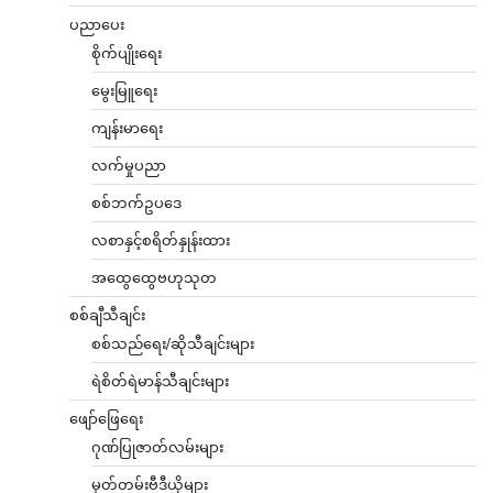
ပညာပေး
စိုက်ပျိုးရေး
မွေးမြူရေး
ကျန်းမာရေး
လက်မှုပညာ
စစ်ဘက်ဥပဒေ
လစာနှင့်စရိတ်နှုန်းထား
အထွေထွေဗဟုသုတ
စစ်ချီသီချင်း
စစ်သည်ရေး/ဆိုသီချင်းများ
ရဲစိတ်ရဲမာန်သီချင်းများ
ဖျော်ဖြေရေး
ဂုဏ်ပြုဇာတ်လမ်းများ
မှတ်တမ်းဗီဒီယိုများ