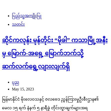
ပြည်သူ့အကျိုးပြု
သတင်း
ဆိုင်ကလုန်း မုန်တိုင်း “မိုခါ” ကသာမြို့အနီး
မှ မြောက်-အရှေ့ မြောက်ဘက်သို့
ဆက်လက်ရွေ့လျားလျက်ရှိ
ပုည
May 15, 2023
မြန်မာနိုင်ငံ မိုးလေဝသနှင့် ဇလဗေဒ ညွှန်ကြားမှုဦးစီးဌာန၏
မေလ ၁၅ ရက် နံနက် ၅ နာရီခွဲ တိုင်းထွာချက်များအရ