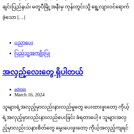
ချင်းပြည်နယ်၊ မတူပီမြို့အနီးမှ ကုန်းတွင်းသို့ ရွေ့လျားဝင်ရောက်
ခဲ့သော […]
ပညာပေး
ပြည်သူ့အကျိုးပြု
အလှည့်လေးတွေ ရှိပါတယ်
admin
March 16, 2024
သူများရဲ့အလှည့်မှာလည်းနားလည်မှုတွေ ပေးထားဖူးတော့ ကိုယ့်
ရဲ့အလှည့်မှာလည်းနားလည်ပေးခြင်း ခံရတာပေါ့ ။ သူများအလှ
ည့်မှာလည်းသနားစိတ်တွေ မွေးပေးဖူးတော့ ကိုယ့်အလှည့်ကျရင်