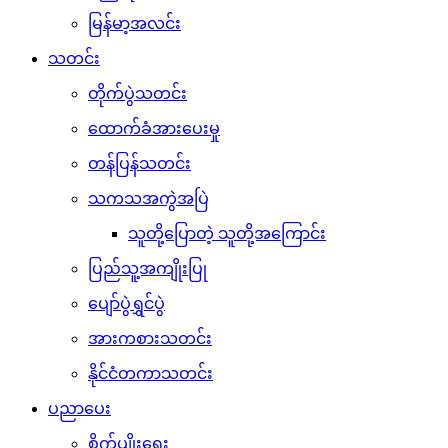
မြန်မာ့အလင်း
သတင်း
တိုက်ပွဲသတင်း
ထောက်ခံအားပေးမှု
တန်ပြန်သတင်း
သကသအကွဲအပြဲ
သူတို့ပြောတဲ့ သူတို့အကြောင်း
ပြည်သူ့အကျိုးပြု
ပျော်ပွဲရွှင်ပွဲ
အားကစားသတင်း
နိုင်ငံတကာသတင်း
ပညာပေး
စိုက်ပျိုးရေး