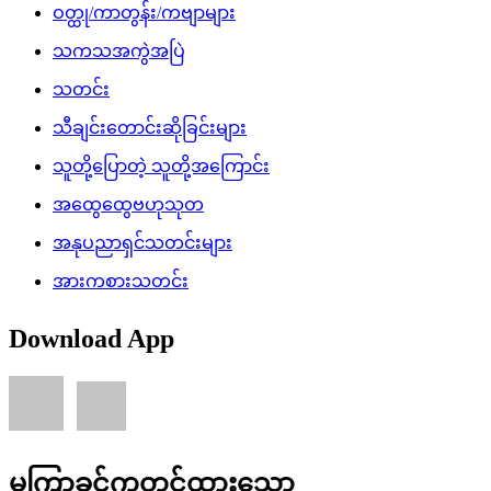
ဝတ္ထု/ကာတွန်း/ကဗျာများ
သကသအကွဲအပြဲ
သတင်း
သီချင်းတောင်းဆိုခြင်းများ
သူတို့ပြောတဲ့ သူတို့အကြောင်း
အထွေထွေဗဟုသုတ
အနုပညာရှင်သတင်းများ
အားကစားသတင်း
Download App
မကြာခင်ကတင်ထားသော