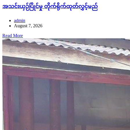
အသင်းယှဉ်ပြိုင်မှု တိုက်ရိုက်ထုတ်လွှင့်မည်
admin
August 7, 2026
Read More