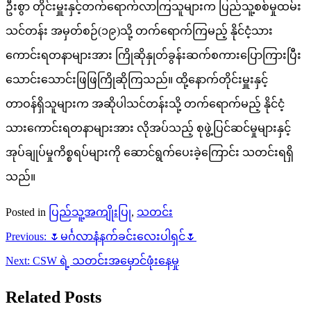
ဦးစွာ တိုင်းမှူးနှင့်တက်ရောက်လာကြသူများက ပြည်သူ့စစ်မှုထမ်း
သင်တန်း အမှတ်စဉ်(၁၉)သို့ တက်ရောက်ကြမည့် နိုင်ငံ့သား
ကောင်းရတနာများအား ကြိုဆိုနှုတ်ခွန်းဆက်စကားပြောကြားပြီး
သောင်းသောင်းဖြဖြကြိုဆိုကြသည်။ ထို့နောက်တိုင်းမှူးနှင့်
တာဝန်ရှိသူများက အဆိုပါသင်တန်းသို့ တက်ရောက်မည့် နိုင်ငံ့
သားကောင်းရတနာများအား လိုအပ်သည့် စုဖွဲ့ပြင်ဆင်မှုများနှင့်
အုပ်ချုပ်မှုကိစ္စရပ်များကို ဆောင်ရွက်ပေးခဲ့ကြောင်း သတင်းရရှိ
သည်။
Posted in
ပြည်သူ့အကျိုးပြု
,
သတင်း
Post
Previous:
🌷မင်္ဂလာနံနက်ခင်းလေးပါရှင်🌷
navigation
Next:
CSW ရဲ့ သတင်းအမှောင်ဖုံးနေမှု
Related Posts