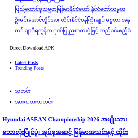
ပြည်ထောင်စုသမ္မတမြန်မာနိုင်ငံတော် နိုင်ငံတော်သမ္မတ
ဦးမင်းအောင်လှိုင်အား ထိုင်းနိုင်ငံဝန်ကြီးချုပ် မစ္စတာ အနု
ထင် ချာဝီရကွန်က ဂုဏ်ပြုညစာစားပွဲဖြင့် တည်ခင်းဧည့်ခံ
Direct Download APK
Latest Posts
Trending Posts
သတင်း
အားကစားသတင်း
Hyundai ASEAN Championship 2026 အမျိုးသား
ဘောလုံးပြိုင်ပွဲ၊ အုပ်စုအဆင့် မြန်မာအသင်းနှင့် ထိုင်း