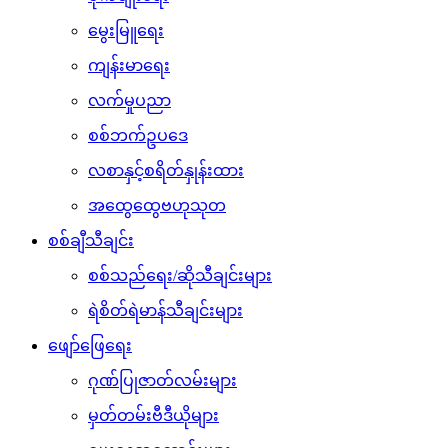
မွေးမြူရေး
ကျန်းမာရေး
လက်မှုပညာ
စစ်ဘက်ဥပဒေ
လစာနှင့်စရိတ်နှုန်းထား
အထွေထွေဗဟုသုတ
စစ်ချီသီချင်း
စစ်သည်ရေး/ဆိုသီချင်းများ
ရဲစိတ်ရဲမာန်သီချင်းများ
ဖျော်ဖြေရေး
ဂုဏ်ပြုဇာတ်လမ်းများ
မှတ်တမ်းဗီဒီယိုများ