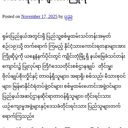
Posted on
November 17, 2025
by
ပုည
ရှမ်းပြည်နယ်အတွင်းရှိ ပြည်သူ့စစ်မှုထမ်းသင်တန်းအမှတ်
စဉ်(၁၉)သို့ တက်ရောက် ကြမည့် နိုင်ငံ့သားကောင်းရတနာများအား
ကြိုဆိုပွဲကို ယနေ့နံနက်ပိုင်းတွင် ကျိုင်းတုံမြို့ရှိ နယ်မြေခံသင်တန်း
ကျောင်း၌ ပြုလုပ်ရာ တြိဂံဒေသတိုင်းစစ်ဌာနချုပ် တိုင်းမှူး
ဗိုလ်ချုပ်စိုးလှိုင်နှင့် တာဝန်ရှိသူများ၊ အရာရှိ၊ စစ်သည်၊ မိသားစုဝင်
များ၊ မြန်မာနိုင်ငံရဲတပ်ဖွဲ့ဝင်များ၊ စစ်မှုထမ်းဟောင်းအဖွဲ့ဝင်များ၊
ပြည်နယ်အဆင့်ဌာနဆိုင်ရာတာဝန်ရှိသူများ၊ တိုင်းရင်းသား
ယဉ်ကျေးမှုအဖွဲ့များနှင့်ဒေသခံတိုင်းရင်းသား ပြည်သူများတက်
ရောက်ကြသည်။