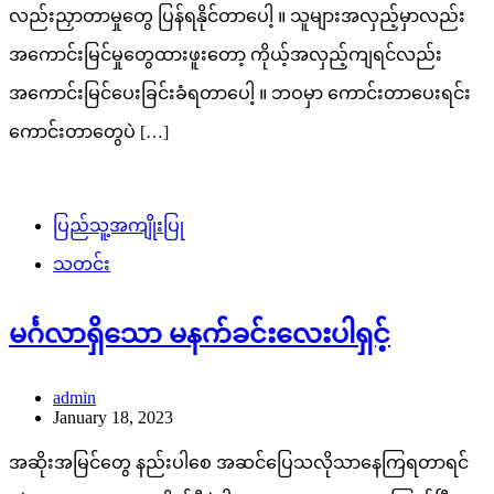
လည်းညှာတာမှုတွေ ပြန်ရနိုင်တာပေါ့ ။ သူများအလှည့်မှာလည်း
အကောင်းမြင်မှုတွေထားဖူးတော့ ကိုယ့်အလှည့်ကျရင်လည်း
အကောင်းမြင်ပေးခြင်းခံရတာပေါ့ ။ ဘဝမှာ ကောင်းတာပေးရင်း
ကောင်းတာတွေပဲ […]
ပြည်သူ့အကျိုးပြု
သတင်း
မင်္ဂလာရှိသော မနက်ခင်းလေးပါရှင့်
admin
January 18, 2023
အဆိုးအမြင်တွေ နည်းပါစေ အဆင်ပြေသလိုသာနေကြရတာရင်