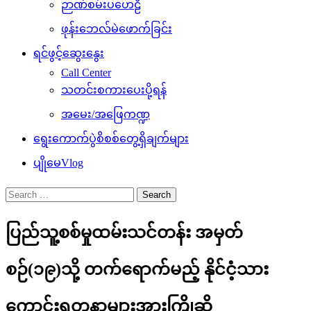
ဉာဏ်စမ်းပဟေဠိ
ဖုန်းဘေလ်မဲဖောက်ခြင်း
ရင်ဖွင့်ဆွေးနွေး
Call Center
သတင်းစကားပေးပို့ရန်
အမေး/အဖြေကဏ္ဍ
ရွေးကောက်ပွဲစိစစ်တွေ့ရှိချက်များ
ပျိုမေVlog
Search
for:
ပြည်သူ့စစ်မှုထမ်းသင်တန်း အမှတ်
စဉ်(၁၉)သို့ တက်ရောက်မည့် နိုင်ငံ့သား
ကောင်းရတနာများအားကြိုဆို