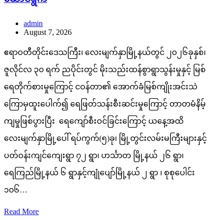
admin
August 7, 2026
ဧရာဝတီတိုင်းဒေသကြီး၊ လေးမျက်နှာမြို့နယ်တွင် ၂၀၂၆ခုနှစ်၊
ဇူလိုင်လ ၃၀ ရက် ညပိုင်းတွင် မိုးသည်းထန်စွာရွာသွန်းမှုနှင့် မြစ်
ရေတိုက်စားမှုကြောင့် ငဝန်တာ၏ အောက်ခံမြစ်ကျိုးအင်းသဲ
ကြောမှထူးပေါက်၍ ရေဖြတ်သန်းစီးဆင်းမှုကြောင့် တာတမံနိမ့်
ကျမှုဖြစ်ပွားပြီး ရေကျော်စီးဝင်ခြင်းကြောင့် ယနေ့အထိ
လေးမျက်နှာမြို့ပေါ် ရပ်ကွက်(၅)ခု၊ မြို့တွင်းလမ်းမကြီးများနှင့်
ပတ်ဝန်းကျင်ကျေးရွာ ၇၂ ရွာ၊ ဟင်္သာတ မြို့နယ် ၂၆ ရွာ၊
ရေကြည်မြို့နယ် ၆ ရွာနှင့်ကျုံပျော်မြို့နယ် ၂ ရွာ ၊ စုစုပေါင်း
၁၀၆…
Read More