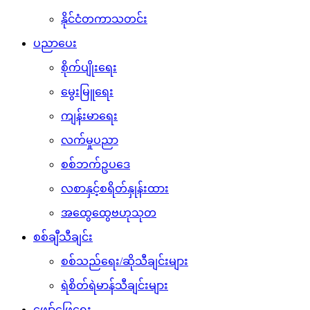
နိုင်ငံတကာသတင်း
ပညာပေး
စိုက်ပျိုးရေး
မွေးမြူရေး
ကျန်းမာရေး
လက်မှုပညာ
စစ်ဘက်ဥပဒေ
လစာနှင့်စရိတ်နှုန်းထား
အထွေထွေဗဟုသုတ
စစ်ချီသီချင်း
စစ်သည်ရေး/ဆိုသီချင်းများ
ရဲစိတ်ရဲမာန်သီချင်းများ
ဖျော်ဖြေရေး