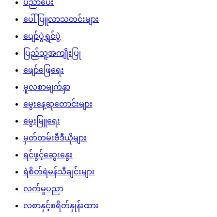
ပညာပေး
ပေါ်ပြူလာသတင်းများ
ပျော်ပွဲရွှင်ပွဲ
ပြည်သူ့အကျိုးပြု
ဖျော်ဖြေရေး
မူလစာမျက်နှာ
မွေးနေ့ဆုတောင်းများ
မွေးမြူရေး
မှတ်တမ်းဗီဒီယိုများ
ရင်ဖွင့်ဆွေးနွေး
ရဲစိတ်ရဲမန်သီချင်းများ
လက်မှုပညာ
လစာနှင့်စရိတ်နှုန်းထား