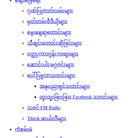
ဂုဏ်ပြုဇာတ်လမ်းများ
မှတ်တမ်းဗီဒီယိုများ
မွေးနေ့ဆုတောင်းများ
သီချင်းတောင်းဆိုခြင်းများ
ဝတ္ထု/ကာတွန်း/ကဗျာများ
ဆောင်းပါး/မဂ္ဂဇင်းများ
ပေါ်ပြူလာသတင်းများ
အနုပညာရှင်သတင်းများ
ထူးထူးခြားခြား Facebook သတင်းများ
သဇင် FM Radio
Tiktok ဆယ်လီများ
ကံစမ်းမဲ