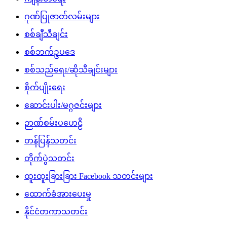
ဂုဏ်ပြုဇာတ်လမ်းများ
စစ်ချီသီချင်း
စစ်ဘက်ဥပဒေ
စစ်သည်ရေး/ဆိုသီချင်းများ
စိုက်ပျိုးရေး
ဆောင်းပါး/မဂ္ဂဇင်းများ
ဉာဏ်စမ်းပဟေဠိ
တန်ပြန်သတင်း
တိုက်ပွဲသတင်း
ထူးထူးခြားခြား Facebook သတင်းများ
ထောက်ခံအားပေးမှု
နိုင်ငံတကာသတင်း