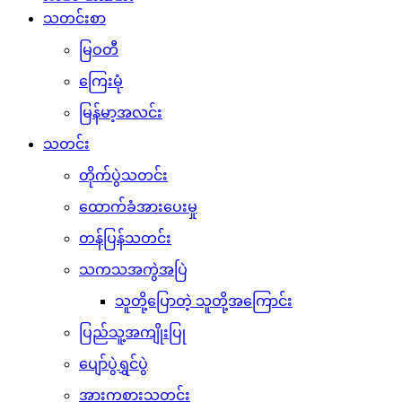
သတင်းစာ
မြဝတီ
ကြေးမုံ
မြန်မာ့အလင်း
သတင်း
တိုက်ပွဲသတင်း
ထောက်ခံအားပေးမှု
တန်ပြန်သတင်း
သကသအကွဲအပြဲ
သူတို့ပြောတဲ့ သူတို့အကြောင်း
ပြည်သူ့အကျိုးပြု
ပျော်ပွဲရွှင်ပွဲ
အားကစားသတင်း