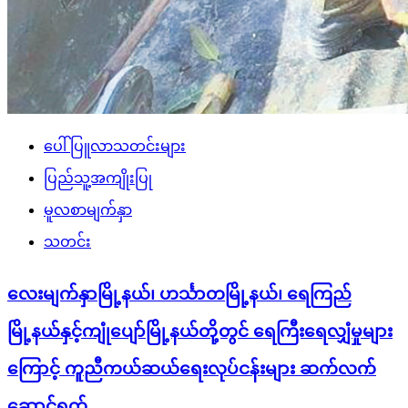
ပေါ်ပြူလာသတင်းများ
ပြည်သူ့အကျိုးပြု
မူလစာမျက်နှာ
သတင်း
လေးမျက်နှာမြို့နယ်၊ ဟင်္သာတမြို့နယ်၊ ရေကြည်
မြို့နယ်နှင့်ကျုံပျော်မြို့နယ်တို့တွင် ရေကြီးရေလျှံမှုများ
ကြောင့် ကူညီကယ်ဆယ်ရေးလုပ်ငန်းများ ဆက်လက်
ဆောင်ရွက်