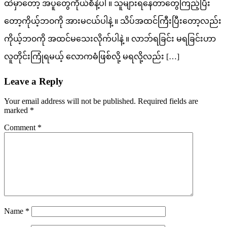
ထဲမှာတော့ အပူတွေကိုယ်စီနဲ့ပါ ။ သူများရနေတာတွေကြည့်ပြီး
တော့ကိုယ့်ဘ၀ကို အားမငယ်ပါနဲ့ ။ သိပ်အထင်ကြီးပြီးတော့လည်း
ကိုယ့်ဘ၀ကို အထင်မသေးလိုက်ပါနဲ့ ။ လာဘ်ရခြင်း မရခြင်းဟာ
လူတိုင်းကြုံရမယ့် လောကဓံဖြစ်လို့ မရလို့လည်း […]
Leave a Reply
Your email address will not be published.
Required fields are
marked
*
Comment
*
Name
*