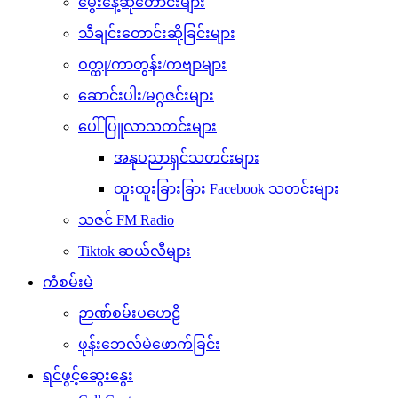
မွေးနေ့ဆုတောင်းများ
သီချင်းတောင်းဆိုခြင်းများ
ဝတ္ထု/ကာတွန်း/ကဗျာများ
ဆောင်းပါး/မဂ္ဂဇင်းများ
ပေါ်ပြူလာသတင်းများ
အနုပညာရှင်သတင်းများ
ထူးထူးခြားခြား Facebook သတင်းများ
သဇင် FM Radio
Tiktok ဆယ်လီများ
ကံစမ်းမဲ
ဉာဏ်စမ်းပဟေဠိ
ဖုန်းဘေလ်မဲဖောက်ခြင်း
ရင်ဖွင့်ဆွေးနွေး