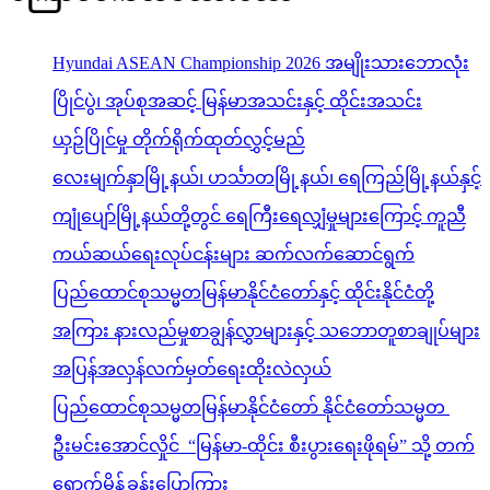
Hyundai ASEAN Championship 2026 အမျိုးသားဘောလုံး
ပြိုင်ပွဲ၊ အုပ်စုအဆင့် မြန်မာအသင်းနှင့် ထိုင်းအသင်း
ယှဉ်ပြိုင်မှု တိုက်ရိုက်ထုတ်လွှင့်မည်
လေးမျက်နှာမြို့နယ်၊ ဟင်္သာတမြို့နယ်၊ ရေကြည်မြို့နယ်နှင့်
ကျုံပျော်မြို့နယ်တို့တွင် ရေကြီးရေလျှံမှုများကြောင့် ကူညီ
ကယ်ဆယ်ရေးလုပ်ငန်းများ ဆက်လက်ဆောင်ရွက်
ပြည်ထောင်စုသမ္မတမြန်မာနိုင်ငံတော်နှင့် ထိုင်းနိုင်ငံတို့
အကြား နားလည်မှုစာချွန်လွှာများနှင့် သဘောတူစာချုပ်များ
အပြန်အလှန်လက်မှတ်ရေးထိုးလဲလှယ်
ပြည်ထောင်စုသမ္မတမြန်မာနိုင်ငံတော် နိုင်ငံတော်သမ္မတ
ဦးမင်းအောင်လှိုင် “မြန်မာ-ထိုင်း စီးပွားရေးဖိုရမ်” သို့ တက်
ရောက်မိန့်ခွန်းပြောကြား