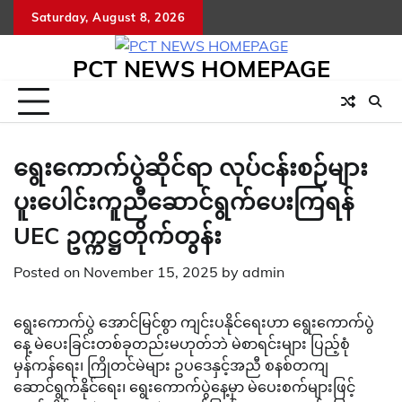
Skip
Saturday, August 8, 2026
to
content
PCT NEWS HOMEPAGE
ရွေးကောက်ပွဲဆိုင်ရာ လုပ်ငန်းစဉ်များ
ပူးပေါင်းကူညီဆောင်ရွက်ပေးကြရန်
UEC ဥက္ကဋ္ဌတိုက်တွန်း
Posted on
November 15, 2025
by
admin
ရွေးကောက်ပွဲ အောင်မြင်စွာ ကျင်းပနိုင်ရေးဟာ ရွေးကောက်ပွဲ
နေ့ မဲပေးခြင်းတစ်ခုတည်းမဟုတ်ဘဲ မဲစာရင်းများ ပြည့်စုံ
မှန်ကန်ရေး၊ ကြိုတင်မဲများ ဥပဒေနှင့်အညီ စနစ်တကျ
ဆောင်ရွက်နိုင်ရေး၊ ရွေးကောက်ပွဲနေ့မှာ မဲပေးစက်များဖြင့်