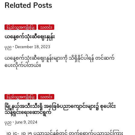
Related Posts
ပြည်သူ့အကျိုးပြု
သတင်း
ယနေ့စက်သုံးဆီဈေးနှုန်း
ပုည
December 18, 2023
ယနေ့စက်သုံးဆီဈေးနူန်းများကို သိရှိနိုင်ပါရန် တင်ဆက်
ပေးလိုက်ပါတယ်။
ပြည်သူ့အကျိုးပြု
သတင်း
မြို့နယ်အသီးသီးရှိ အခြေခံပညာကျောင်းများ၌ စုပေါင်း
သန့်ရှင်းရေးဆောင်ရွက်
ပုည
June 9, 2024
၂၀၂၄-၂၀၂၅ ပညာသင်နှစ်တွင် တက်ရောက်ပညာသင်ကြား