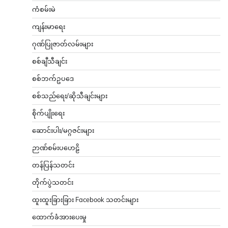
ကံစမ်းမဲ
ကျန်းမာရေး
ဂုဏ်ပြုဇာတ်လမ်းများ
စစ်ချီသီချင်း
စစ်ဘက်ဥပဒေ
စစ်သည်ရေး/ဆိုသီချင်းများ
စိုက်ပျိုးရေး
ဆောင်းပါး/မဂ္ဂဇင်းများ
ဉာဏ်စမ်းပဟေဠိ
တန်ပြန်သတင်း
တိုက်ပွဲသတင်း
ထူးထူးခြားခြား Facebook သတင်းများ
ထောက်ခံအားပေးမှု