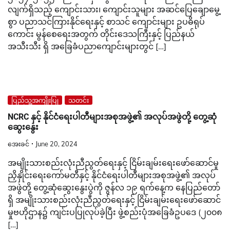
လျက်ရှိသည့် ကျောင်းသား၊ ကျောင်းသူများ အဆင်ပြေချောမွေ့
စွာ ပညာသင်ကြားနိုင်ရေးနှင့် စာသင် ကျောင်းများ ဥပဓိရုပ်
ကောင်း မွန်စေရေးအတွက် တိုင်းဒေသကြီးနှင့် ပြည်နယ်
အသီးသီး ရှိ အခြေခံပညာ‌ကျောင်းများတွင် […]
ပြည်သူ့အကျိုးပြု
သတင်း
NCRC နှင့် နိုင်ငံရေးပါတီများအစုအဖွဲ့၏ အလုပ်အဖွဲတို့ တွေ့ဆုံ
ဆွေးနွေး
အေးခင်
June 20, 2024
အမျိုးသားစည်းလုံးညီညွတ်ရေးနှင့် ငြိမ်းချမ်းရေးဖော်ဆောင်မှု
ညှိနှိုင်းရေးကော်မတီနှင့် နိုင်ငံရေးပါတီများအစုအဖွဲ့၏ အလုပ်
အဖွဲတို့ တွေ့ဆုံဆွေးနွေးပွဲကို ဇွန်လ ၁၉ ရက်နေ့က နေပြည်တော်
ရှိ အမျိုးသားစည်းလုံးညီညွတ်ရေးနှင့် ငြိမ်းချမ်းရေးဖော်ဆောင်
မှုဗဟိုဌာန၌ ကျင်းပပြုလုပ်ခဲ့ပြီး ဖွဲ့စည်းပုံအခြေခံဥပဒေ (၂၀၀၈
[…]