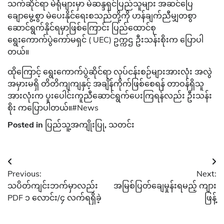
သက်ဆိုင်ရာ မဲရုံများမှာ မဲဆန္ဒရှင်ပြည်သူများ အဆင်ပြေ
ချောမွေ့စွာ မဲပေးနိုင်ရေးစသည်တို့ကို ဟန်ချက်ညီမျှတစွာ
ဆောင်ရွက်နိုင်ရမှာဖြစ်ကြောင်း ပြည်ထောင်စု
ရွေးကောက်ပွဲ‌ကော်မရှင် ( UEC) ဥက္ကဌ ဦးသန်းစိုးက ပြောပါ
တယ်။
ထိုကြောင့် ရွေးကောက်ပွဲဆိုင်ရာ လုပ်ငန်းစဉ်များအားလုံး အလွဲ
အမှားမရှိ တိတိကျကျနှင့် အချိန်ကိုက်ဖြစ်စေရန် တာဝန်ရှိသူ
အားလုံးက ပူးပေါင်းကူညီဆောင်ရွက်ပေးကြရန်လည်း ဦးသန်း
စိုး ကပြောပါတယ်။#News
Posted in
ပြည်သူ့အကျိုးပြု
,
သတင်း
Post
Previous:
Next:
navigation
သပိတ်ကျင်းဘက်မှာလည်း
အမြစ်ပြတ်ချေမှုန်းရမည့် ကျား
PDF ၁ လောင်း/၄ လက်ရရှိခဲ့
ဖြန့်