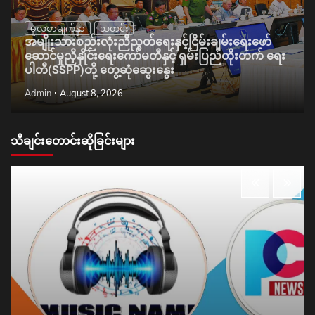
မူလစာမျက်နှာ
သတင်း
အမျိုးသားစည်းလုံးညီညွတ်ရေးနှင့်ငြိမ်းချမ်းရေးဖော်
ဆောင်မှုညှိနှိုင်းရေးကော်မတီနှင့် ရှမ်းပြည်တိုးတက် ရေး
ပါတီ(SSPP)တို့ တွေ့ဆုံဆွေးနွေး
Admin
August 8, 2026
သီချင်းတောင်းဆိုခြင်းများ