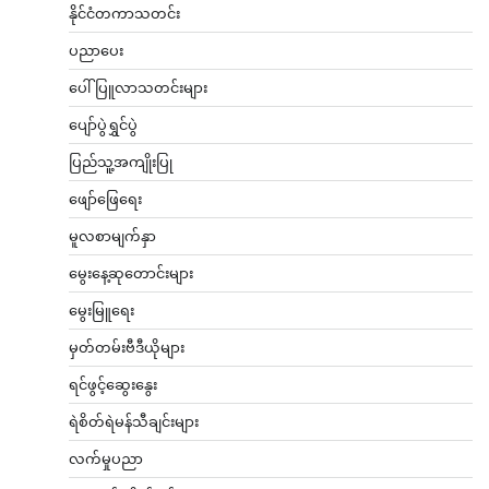
နိုင်ငံတကာသတင်း
ပညာပေး
ပေါ်ပြူလာသတင်းများ
ပျော်ပွဲရွှင်ပွဲ
ပြည်သူ့အကျိုးပြု
ဖျော်ဖြေရေး
မူလစာမျက်နှာ
မွေးနေ့ဆုတောင်းများ
မွေးမြူရေး
မှတ်တမ်းဗီဒီယိုများ
ရင်ဖွင့်ဆွေးနွေး
ရဲစိတ်ရဲမန်သီချင်းများ
လက်မှုပညာ