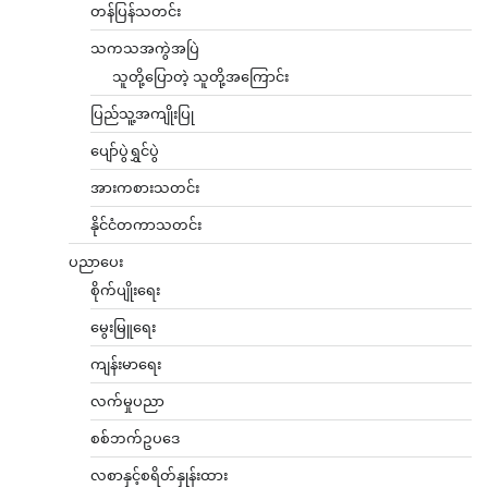
တန်ပြန်သတင်း
သကသအကွဲအပြဲ
သူတို့ပြောတဲ့ သူတို့အကြောင်း
ပြည်သူ့အကျိုးပြု
ပျော်ပွဲရွှင်ပွဲ
အားကစားသတင်း
နိုင်ငံတကာသတင်း
ပညာပေး
စိုက်ပျိုးရေး
မွေးမြူရေး
ကျန်းမာရေး
လက်မှုပညာ
စစ်ဘက်ဥပဒေ
လစာနှင့်စရိတ်နှုန်းထား