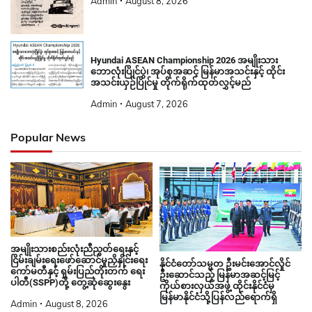
Admin
August 8, 2026
Hyundai ASEAN Championship 2026 အမျိုးသား
ဘောလုံးပြိုင်ပွဲ၊ အုပ်စုအဆင့် မြန်မာအသင်းနှင့် ထိုင်း
အသင်းယှဉ်ပြိုင်မှု တိုက်ရိုက်ထုတ်လွှင့်မည်
Admin
August 7, 2026
Popular News
အမျိုးသားစည်းလုံးညီညွတ်ရေးနှင့်
ငြိမ်းချမ်းရေးဖော်ဆောင်မှုညှိနှိုင်းရေး
နိုင်ငံတော်သမ္မတ ဦးမင်းအောင်လှိုင်
ကော်မတီနှင့် ရှမ်းပြည်တိုးတက် ရေး
ဦးဆောင်သည့် မြန်မာအဆင့်မြင့်
ပါတီ(SSPP)တို့ တွေ့ဆုံဆွေးနွေး
ကိုယ်စားလှယ်အဖွဲ့ ထိုင်းနိုင်ငံမှ
မြန်မာနိုင်ငံသို့ပြန်လည်ရောက်ရှိ
Admin
August 8, 2026