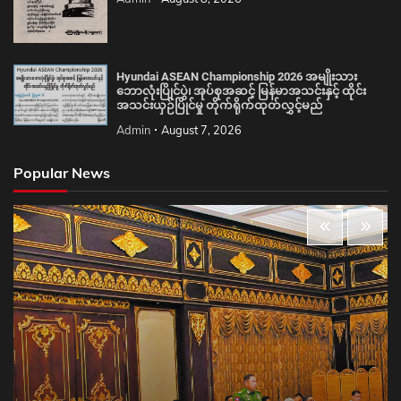
Hyundai ASEAN Championship 2026 အမျိုးသား
ဘောလုံးပြိုင်ပွဲ၊ အုပ်စုအဆင့် မြန်မာအသင်းနှင့် ထိုင်း
အသင်းယှဉ်ပြိုင်မှု တိုက်ရိုက်ထုတ်လွှင့်မည်
Admin
August 7, 2026
Popular News