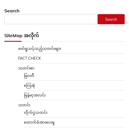
Search
Search
SiteMap အလိုက်
ဖတ်ရှုသင့်သည့်သတင်းများ
FACT CHECK
သတင်းစာ
မြဝတီ
ကြေးမုံ
မြန်မာ့အလင်း
သတင်း
တိုက်ပွဲသတင်း
ထောက်ခံအားပေးမှု