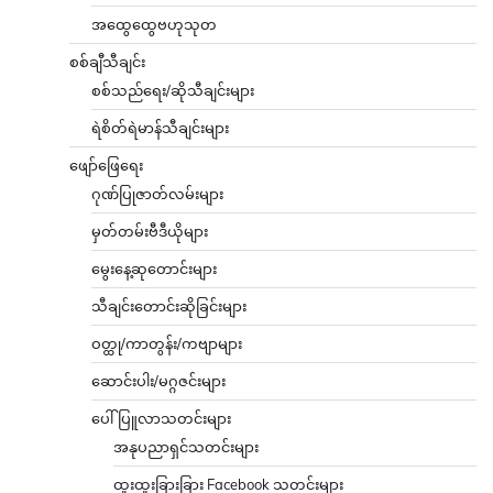
အထွေထွေဗဟုသုတ
စစ်ချီသီချင်း
စစ်သည်ရေး/ဆိုသီချင်းများ
ရဲစိတ်ရဲမာန်သီချင်းများ
ဖျော်ဖြေရေး
ဂုဏ်ပြုဇာတ်လမ်းများ
မှတ်တမ်းဗီဒီယိုများ
မွေးနေ့ဆုတောင်းများ
သီချင်းတောင်းဆိုခြင်းများ
ဝတ္ထု/ကာတွန်း/ကဗျာများ
ဆောင်းပါး/မဂ္ဂဇင်းများ
ပေါ်ပြူလာသတင်းများ
အနုပညာရှင်သတင်းများ
ထူးထူးခြားခြား Facebook သတင်းများ