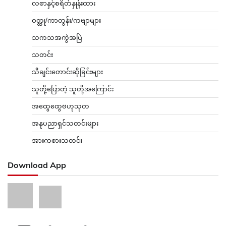
လစာနှင့်စရိတ်နှုန်းထား
ဝတ္ထု/ကာတွန်း/ကဗျာများ
သကသအကွဲအပြဲ
သတင်း
သီချင်းတောင်းဆိုခြင်းများ
သူတို့ပြောတဲ့ သူတို့အကြောင်း
အထွေထွေဗဟုသုတ
အနုပညာရှင်သတင်းများ
အားကစားသတင်း
Download App