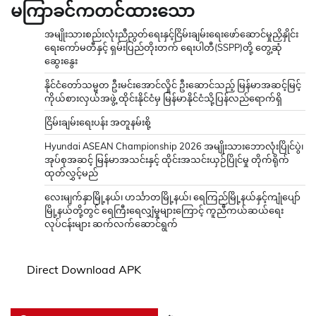
မကြာခင်ကတင်ထားသော
အမျိုးသားစည်းလုံးညီညွတ်ရေးနှင့်ငြိမ်းချမ်းရေးဖော်ဆောင်မှုညှိနှိုင်း
ရေးကော်မတီနှင့် ရှမ်းပြည်တိုးတက် ရေးပါတီ(SSPP)တို့ တွေ့ဆုံ
ဆွေးနွေး
နိုင်ငံတော်သမ္မတ ဦးမင်းအောင်လှိုင် ဦးဆောင်သည့် မြန်မာအဆင့်မြင့်
ကိုယ်စားလှယ်အဖွဲ့ ထိုင်းနိုင်ငံမှ မြန်မာနိုင်ငံသို့ပြန်လည်ရောက်ရှိ
ငြိမ်းချမ်းရေးပန်း အတူနမ်းစို့
Hyundai ASEAN Championship 2026 အမျိုးသားဘောလုံးပြိုင်ပွဲ၊
အုပ်စုအဆင့် မြန်မာအသင်းနှင့် ထိုင်းအသင်းယှဉ်ပြိုင်မှု တိုက်ရိုက်
ထုတ်လွှင့်မည်
လေးမျက်နှာမြို့နယ်၊ ဟင်္သာတမြို့နယ်၊ ရေကြည်မြို့နယ်နှင့်ကျုံပျော်
မြို့နယ်တို့တွင် ရေကြီးရေလျှံမှုများကြောင့် ကူညီကယ်ဆယ်ရေး
လုပ်ငန်းများ ဆက်လက်ဆောင်ရွက်
Direct Download APK