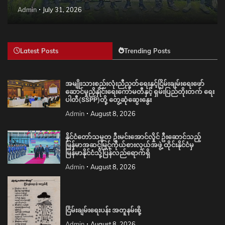
Admin
July 31, 2026
Latest Posts
Trending Posts
အမျိုးသားစည်းလုံးညီညွတ်ရေးနှင့်ငြိမ်းချမ်းရေးဖော်
ဆောင်မှုညှိနှိုင်းရေးကော်မတီနှင့် ရှမ်းပြည်တိုးတက် ရေး
ပါတီ(SSPP)တို့ တွေ့ဆုံဆွေးနွေး
Admin
August 8, 2026
နိုင်ငံတော်သမ္မတ ဦးမင်းအောင်လှိုင် ဦးဆောင်သည့်
မြန်မာအဆင့်မြင့်ကိုယ်စားလှယ်အဖွဲ့ ထိုင်းနိုင်ငံမှ
မြန်မာနိုင်ငံသို့ပြန်လည်ရောက်ရှိ
Admin
August 8, 2026
ငြိမ်းချမ်းရေးပန်း အတူနမ်းစို့
Admin
August 8, 2026