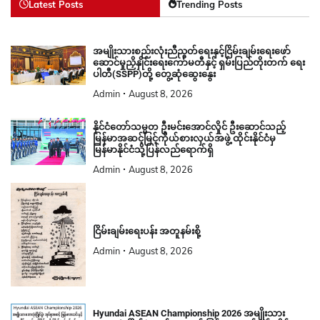
Latest Posts
Trending Posts
အမျိုးသားစည်းလုံးညီညွတ်ရေးနှင့်ငြိမ်းချမ်းရေးဖော်
ဆောင်မှုညှိနှိုင်းရေးကော်မတီနှင့် ရှမ်းပြည်တိုးတက် ရေး
ပါတီ(SSPP)တို့ တွေ့ဆုံဆွေးနွေး
Admin
August 8, 2026
နိုင်ငံတော်သမ္မတ ဦးမင်းအောင်လှိုင် ဦးဆောင်သည့်
မြန်မာအဆင့်မြင့်ကိုယ်စားလှယ်အဖွဲ့ ထိုင်းနိုင်ငံမှ
မြန်မာနိုင်ငံသို့ပြန်လည်ရောက်ရှိ
Admin
August 8, 2026
ငြိမ်းချမ်းရေးပန်း အတူနမ်းစို့
Admin
August 8, 2026
Hyundai ASEAN Championship 2026 အမျိုးသား