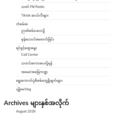
သဇင် FM Radio
Tiktok ဆယ်လီများ
ကံစမ်းမဲ
ဉာဏ်စမ်းပဟေဠိ
ဖုန်းဘေလ်မဲဖောက်ခြင်း
ရင်ဖွင့်ဆွေးနွေး
Call Center
သတင်းစကားပေးပို့ရန်
အမေး/အဖြေကဏ္ဍ
ရွေးကောက်ပွဲစိစစ်တွေ့ရှိချက်များ
ပျိုမေVlog
Archives များနှစ်အလိုက်
August 2026