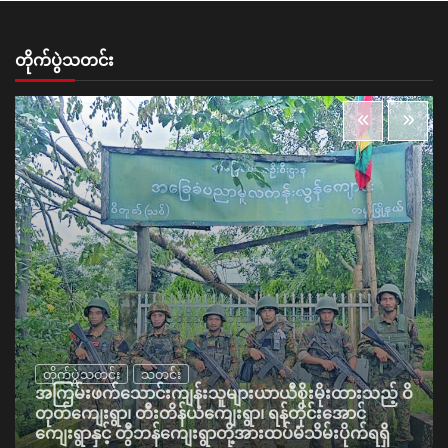
တိုက်ပွဲသတင်း
တိုက်ပွဲသတင်း
သတင်း
အကြမ်းဖက်သောင်းကျန်းသူများယာယီစိုးမိုးထားသည့် ဝိ
တုတ်ကျေးရွာ၊ တီးတိန်ယံကျေးရွာ၊ ရန်တိုင်းအောင်
ကျေးရွာနှင့် တွီဘန်ကျေးရွာတို့အားထပ်မံသိမ်းပိုက်ရရှိ