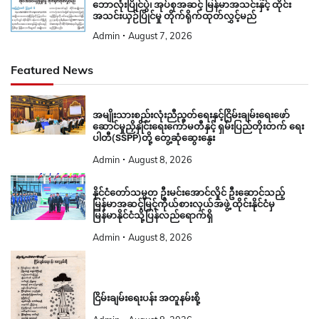
ဘောလုံးပြိုင်ပွဲ၊ အုပ်စုအဆင့် မြန်မာအသင်းနှင့် ထိုင်း
အသင်းယှဉ်ပြိုင်မှု တိုက်ရိုက်ထုတ်လွှင့်မည်
Admin
August 7, 2026
Featured News
အမျိုးသားစည်းလုံးညီညွတ်ရေးနှင့်ငြိမ်းချမ်းရေးဖော်
ဆောင်မှုညှိနှိုင်းရေးကော်မတီနှင့် ရှမ်းပြည်တိုးတက် ရေး
ပါတီ(SSPP)တို့ တွေ့ဆုံဆွေးနွေး
Admin
August 8, 2026
နိုင်ငံတော်သမ္မတ ဦးမင်းအောင်လှိုင် ဦးဆောင်သည့်
မြန်မာအဆင့်မြင့်ကိုယ်စားလှယ်အဖွဲ့ ထိုင်းနိုင်ငံမှ
မြန်မာနိုင်ငံသို့ပြန်လည်ရောက်ရှိ
Admin
August 8, 2026
ငြိမ်းချမ်းရေးပန်း အတူနမ်းစို့