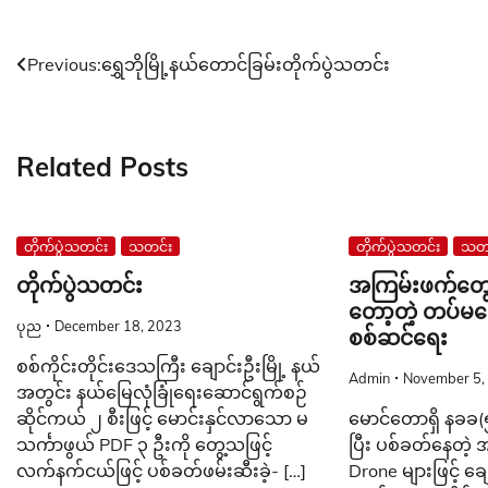
Post
Previous:
ရွှေဘိုမြို့နယ်တောင်ခြမ်းတိုက်ပွဲသတင်း
navigation
Related Posts
တိုက်ပွဲသတင်း
သတင်း
တိုက်ပွဲသတင်း
သတင
တိုက်ပွဲသတင်း
အကြမ်းဖက်တွေ
တော့တဲ့ တပ်မတော
ပုည
December 18, 2023
စစ်ဆင်ရေး
စစ်ကိုင်းတိုင်းဒေသကြီး ချောင်းဦးမြို့ နယ်
Admin
November 5,
အတွင်း နယ်မြေလုံခြုံရေးဆောင်ရွက်စဉ်
ဆိုင်ကယ် ၂ စီးဖြင့် မောင်းနှင်လာသော မ
မောင်တောရှိ နခခ
သင်္ကာဖွယ် PDF ၃ ဦးကို တွေ့သဖြင့်
ပြီး ပစ်ခတ်နေတဲ့
လက်နက်ငယ်ဖြင့် ပစ်ခတ်ဖမ်းဆီးခဲ့- […]
Drone များဖြင့် ချေမ