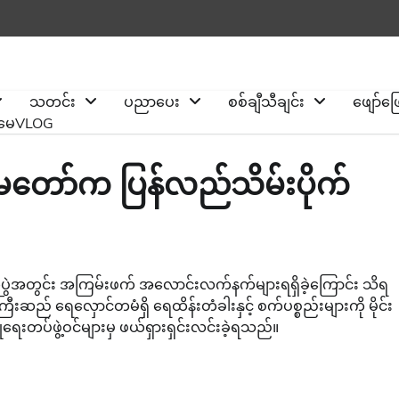
သတင်း
ပညာပေး
စစ်ချီသီချင်း
ဖျော်ဖ
ိုမေVLOG
မတော်က ပြန်လည်သိမ်းပိုက်
ုက်ပွဲအတွင်း အကြမ်းဖက် အလောင်းလက်နက်များရရှိခဲ့ကြောင်း သိရ
် ရေလှောင်တမံရှိ ရေထိန်းတံခါးနှင့် စက်ပစ္စည်းများကို မိုင်း
ရေးတပ်ဖွဲ့ဝင်များမှ ဖယ်ရှားရှင်းလင်းခဲ့ရသည်။