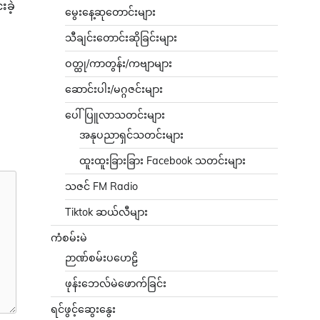
ခဲ့
မွေးနေ့ဆုတောင်းများ
သီချင်းတောင်းဆိုခြင်းများ
ဝတ္ထု/ကာတွန်း/ကဗျာများ
ဆောင်းပါး/မဂ္ဂဇင်းများ
ပေါ်ပြူလာသတင်းများ
အနုပညာရှင်သတင်းများ
ထူးထူးခြားခြား Facebook သတင်းများ
သဇင် FM Radio
Tiktok ဆယ်လီများ
ကံစမ်းမဲ
ဉာဏ်စမ်းပဟေဠိ
ဖုန်းဘေလ်မဲဖောက်ခြင်း
ရင်ဖွင့်ဆွေးနွေး