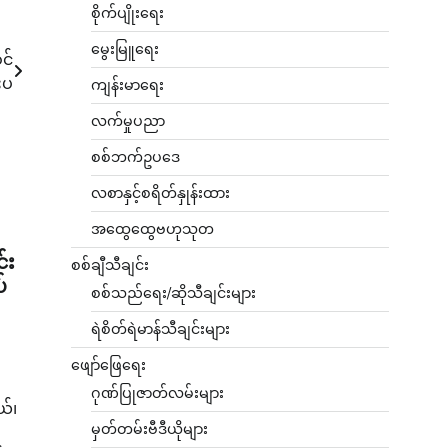
စိုက်ပျိုးရေး
မွေးမြူရေး
င်
းပ
ကျန်းမာရေး
လက်မှုပညာ
စစ်ဘက်ဥပဒေ
လစာနှင့်စရိတ်နှုန်းထား
အထွေထွေဗဟုသုတ
်း
စစ်ချီသီချင်း
်
စစ်သည်ရေး/ဆိုသီချင်းများ
ရဲစိတ်ရဲမာန်သီချင်းများ
ဖျော်ဖြေရေး
ဂုဏ်ပြုဇာတ်လမ်းများ
ယ်၊
မှတ်တမ်းဗီဒီယိုများ