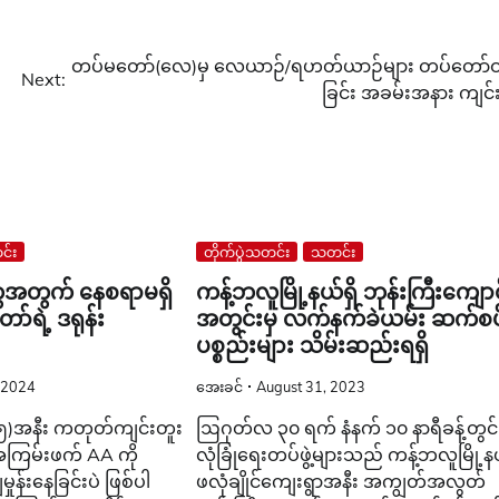
တပ်မတော်(လေ)မှ လေယာဉ်/ရဟတ်ယာဉ်များ တပ်တော်ဝ
Next:
ခြင်း အခမ်းအနား ကျင်
်း
တိုက်ပွဲသတင်း
သတင်း
အတွက် နေစရာမရှိ
ကန့်ဘလူမြို့နယ်ရှိ ဘုန်းကြီးကျောင
်ရဲ့ ဒရုန်း
အတွင်းမှ လက်နက်ခဲယမ်း ဆက်စပ
ပစ္စည်းများ သိမ်းဆည်းရရှိ
 2024
အေးခင်
August 31, 2023
(၅)အနီး ကတုတ်ကျင်းတူး
ဩဂုတ်လ ၃၀ ရက် နံနက် ၁၀ နာရီခန့်တွင်
 အကြမ်းဖက် AA ကို
လုံခြုံရေးတပ်ဖွဲ့များသည် ကန့်ဘလူမြို့န
ှုန်းနေခြင်းပဲ ဖြစ်ပါ
ဖလုံချိုင်ကျေးရွာအနီး အကျွတ်အလွတ်