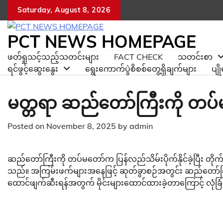
Skip
Saturday, August 8, 2026
to
content
PCT NEWS HOMEPAGE
ဖတ်ရှုသင့်သည့်သတင်းများ
FACT CHECK
သတင်းစာ
ရင်ဖွင့်ဆွေးနွေး
ရွေးကောက်ပွဲစိစစ်တွေ့ရှိချက်များ
ပျ
မတ္တရာ ဆည်တော်ကြီးကို တပ်
Posted on
November 8, 2025
by
admin
ဆည်တော်ကြီးကို တပ်မတော်က ပြန်လည်သိမ်းပိုက်နိုင်ခဲ့ပြီး တိ
သည်။ အကြမ်းဖက်များအနေဖြင့် ဆုတ်ခွာစဉ်အတွင်း ဆည်တော်ကြီးဆည
ထောင်ဖျက်ဆီးရန်အတွက် မိုင်းများထောင်ထားခဲ့တာကြောင့် လုံခြုံ