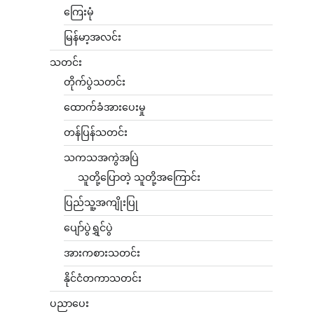
ကြေးမုံ
မြန်မာ့အလင်း
သတင်း
တိုက်ပွဲသတင်း
ထောက်ခံအားပေးမှု
တန်ပြန်သတင်း
သကသအကွဲအပြဲ
သူတို့ပြောတဲ့ သူတို့အကြောင်း
ပြည်သူ့အကျိုးပြု
ပျော်ပွဲရွှင်ပွဲ
အားကစားသတင်း
နိုင်ငံတကာသတင်း
ပညာပေး