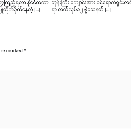
တွေကြည့်ရတာ နိုင်ငံတကာ
ဘုန်းကြီး ကျောင်းအား ဝင်ရောက်ရှင်းလင်း
တိုက်ခိုက်နေတဲ့ […]
ရာ လက်လုပ်၁၂ ဗို့သေနတ် […]
 are marked
*