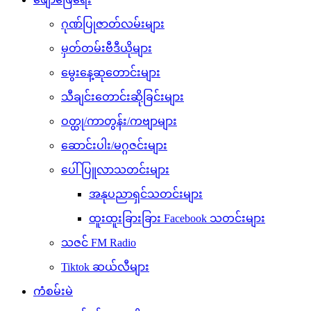
ဂုဏ်ပြုဇာတ်လမ်းများ
မှတ်တမ်းဗီဒီယိုများ
မွေးနေ့ဆုတောင်းများ
သီချင်းတောင်းဆိုခြင်းများ
ဝတ္ထု/ကာတွန်း/ကဗျာများ
ဆောင်းပါး/မဂ္ဂဇင်းများ
ပေါ်ပြူလာသတင်းများ
အနုပညာရှင်သတင်းများ
ထူးထူးခြားခြား Facebook သတင်းများ
သဇင် FM Radio
Tiktok ဆယ်လီများ
ကံစမ်းမဲ