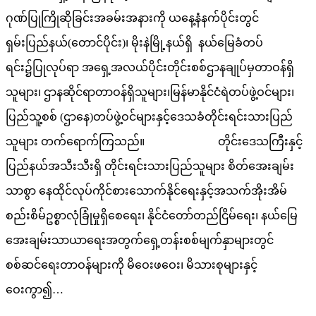
ဂုဏ်ပြုကြိုဆိုခြင်းအခမ်းအနားကို ယနေ့နံနက်ပိုင်းတွင်
ရှမ်းပြည်နယ်(တောင်ပိုင်း)၊ မိုးနဲမြို့နယ်ရှိ နယ်မြေခံတပ်
ရင်း၌ပြုလုပ်ရာ အရှေ့အလယ်ပိုင်းတိုင်းစစ်ဌာနချုပ်မှတာဝန်ရှိ
သူများ၊ ဌာနဆိုင်ရာတာဝန်ရှိသူများ၊မြန်မာနိုင်ငံရဲတပ်ဖွဲ့ဝင်များ၊
ပြည်သူ့စစ် (ဌာနေ)တပ်ဖွဲ့ဝင်များနှင့်ဒေသခံတိုင်းရင်းသားပြည်
သူများ တက်ရောက်ကြသည်။ တိုင်းဒေသကြီးနှင့်
ပြည်နယ်အသီးသီးရှိ တိုင်းရင်းသားပြည်သူများ စိတ်အေးချမ်း
သာစွာ နေထိုင်လုပ်ကိုင်စားသောက်နိုင်ရေးနှင့်အသက်အိုးအိမ်
စည်းစိမ်ဥစ္စာလုံခြုံမှုရှိစေရေး၊ နိုင်ငံတော်တည်ငြိမ်ရေး၊ နယ်မြေ
အေးချမ်းသာယာရေးအတွက်ရှေ့တန်းစစ်မျက်နှာများတွင်
စစ်ဆင်ရေးတာဝန်များကို မိဝေးဖဝေး၊ မိသားစုများနှင့်
ဝေးကွာ၍…