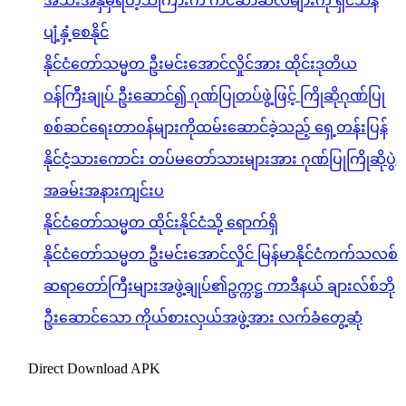
အသီးအနှံမှရတဲ့သကြားက ကင်ဆာဆဲလ်များကို ရှင်သန်
ပျံ့နှံ့စေနိုင်
နိုင်ငံတော်သမ္မတ ဦးမင်းအောင်လှိုင်အား ထိုင်းဒုတိယ
ဝန်ကြီးချုပ် ဦးဆောင်၍ ဂုဏ်ပြုတပ်ဖွဲ့ဖြင့် ကြိုဆိုဂုဏ်ပြု
စစ်ဆင်ရေးတာဝန်များကိုထမ်းဆောင်ခဲ့သည့် ရှေ့တန်းပြန်
နိုင်ငံ့သားကောင်း တပ်မတော်သားများအား ဂုဏ်ပြုကြိုဆိုပွဲ
အခမ်းအနားကျင်းပ
နိုင်ငံတော်သမ္မတ ထိုင်းနိုင်ငံသို့ ရောက်ရှိ
နိုင်ငံတော်သမ္မတ ဦးမင်းအောင်လှိုင် မြန်မာနိုင်ငံကက်သလစ်
ဆရာတော်ကြီးများအဖွဲ့ချုပ်၏ဥက္ကဋ္ဌ ကာဒီနယ် ချားလ်စ်ဘို
ဦးဆောင်သော ကိုယ်စားလှယ်အဖွဲ့အား လက်ခံတွေ့ဆုံ
Direct Download APK