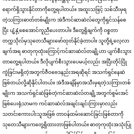
ရောက်ရှိသွားနိုင်တာကိုတွေ့ရပါတယ်။ အထူးသဖြင့် သစ်သီးမှရ
တဲ့သကြားဓာတ်တစ်မျိုးက အဲဒီကင်ဆာဆဲလ်တွေကိုရှင်သန်စေ
ပြီး ပျံ့နှံ့စေအောင်ကူညီပေးတာပါ။ ဒီတွေ့ရှိချက်ကို ဝစ္စတာ
တက္ကသိုလ်မှသုတေသီများဖော်ထုတ်နိုင်ခဲ့တာပါ။ သူတို့ရဲ့လေ့လာ
ချက်အရ ဓာတုကုထုံးကြောင့်ကင်ဆာဆဲလ်တချို့ဟာ ပျက်စီးသွား
တာတွေ့ရပါတယ်။ ဒီလိုပျက်စီးသွားပေမယ့်လည်း အပြီးတိုင်ပြို
ကွဲခြင်းမရှိတဲ့အတွက်ဇီဝဗေဒနည်းအရဆိုရင် အသက်ရှင်နေဆဲ
ဖြစ်တယ်လို့ဆိုနိုင်ပါတယ်။ အဲဒီအချိန်မှာအသီးမှရတဲ့သကြားတစ်
မျိုးက အသက်ရှင်ဆဲဖြစ်တဲ့ကင်ဆာဆဲလ်တချို့အတွက်စွမ်းအင်
ဖြစ်ပေးရုံသာမက ကင်ဆာဆဲလ်အချင်းချင်းကြားမှာလည်း
သတင်းစကားပါးသူအဖြစ် တာဝန်ထမ်းဆောင်ခြင်းဖြစ်တာကို
သုတေသီများကတွေ့ရှိထားတာဖြစ်ပါတယ်။ ဓာတုကုထုံးအသုံးပြု