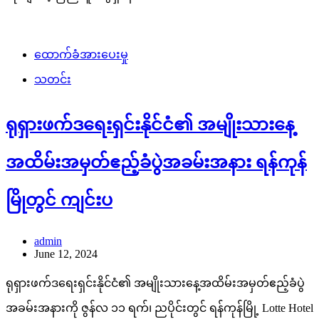
ထောက်ခံအားပေးမှု
သတင်း
ရုရှားဖက်ဒရေးရှင်းနိုင်ငံ၏ အမျိုးသားနေ့
အထိမ်းအမှတ်ဧည့်ခံပွဲအခမ်းအနား ရန်ကုန်
မြိုတွင် ကျင်းပ
admin
June 12, 2024
ရုရှားဖက်ဒရေးရှင်းနိုင်ငံ၏ အမျိုးသားနေ့အထိမ်းအမှတ်ဧည့်ခံပွဲ
အခမ်းအနားကို ဇွန်လ ၁၁ ရက်၊ ညပိုင်းတွင် ရန်ကုန်မြို့ Lotte Hotel