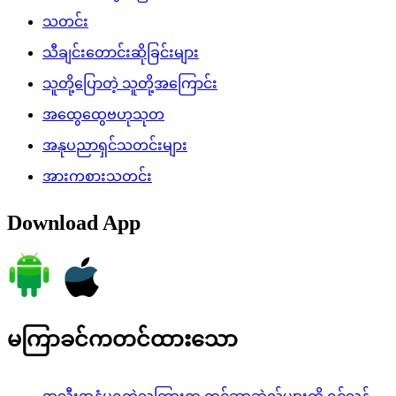
သတင်း
သီချင်းတောင်းဆိုခြင်းများ
သူတို့ပြောတဲ့ သူတို့အကြောင်း
အထွေထွေဗဟုသုတ
အနုပညာရှင်သတင်းများ
အားကစားသတင်း
Download App
မကြာခင်ကတင်ထားသော