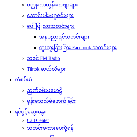
ဝတ္ထု/ကာတွန်း/ကဗျာများ
ဆောင်းပါး/မဂ္ဂဇင်းများ
ပေါ်ပြူလာသတင်းများ
အနုပညာရှင်သတင်းများ
ထူးထူးခြားခြား Facebook သတင်းများ
သဇင် FM Radio
Tiktok ဆယ်လီများ
ကံစမ်းမဲ
ဉာဏ်စမ်းပဟေဠိ
ဖုန်းဘေလ်မဲဖောက်ခြင်း
ရင်ဖွင့်ဆွေးနွေး
Call Center
သတင်းစကားပေးပို့ရန်