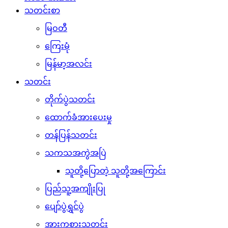
သတင်းစာ
မြဝတီ
ကြေးမုံ
မြန်မာ့အလင်း
သတင်း
တိုက်ပွဲသတင်း
ထောက်ခံအားပေးမှု
တန်ပြန်သတင်း
သကသအကွဲအပြဲ
သူတို့ပြောတဲ့ သူတို့အကြောင်း
ပြည်သူ့အကျိုးပြု
ပျော်ပွဲရွှင်ပွဲ
အားကစားသတင်း