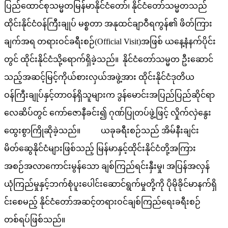
ပြည်ထောင်စုသမ္မတမြန်မာနိုင်ငံတော်၊ နိုင်ငံတော်သမ္မတသည်
ထိုင်းနိုင်ငံဝန်ကြီးချုပ် မစ္စတာ အနုထင်ချာဝီရကွန်၏ ဖိတ်ကြား
ချက်အရ တရားဝင်ခရီးစဉ်(Official Visit)အဖြစ် ယနေ့နံနက်ပိုင်း
တွင် ထိုင်းနိုင်ငံသို့ရောက်ရှိခဲ့သည်။ နိုင်ငံတော်သမ္မတ ဦးဆောင်
သည့်အဆင့်မြင့်ကိုယ်စားလှယ်အဖွဲ့အား ထိုင်းနိုင်ငံဒုတိယ
ဝန်ကြီးချုပ်နှင့်တာဝန်ရှိသူများက ဒွန်မောင်းအပြည်ပြည်ဆိုင်ရာ
လေဆိပ်တွင် ကော်ဇောနီခင်း၍ ဂုဏ်ပြုတပ်ဖွဲ့ဖြင့် လှိုက်လှဲနွေး
ထွေးစွာကြိုဆိုခဲ့သည်။ ယခုခရီးစဉ်သည် အိမ်နီးချင်း
မိတ်ဆွေနိုင်ငံများဖြစ်သည့် မြန်မာနှင့်ထိုင်းနိုင်ငံတို့အကြား
အစဉ်အလာကောင်းမွန်သော ချစ်ကြည်ရင်းနှီးမှု၊ အပြန်အလှန်
ယုံကြည်မှုနှင့်ဘက်စုံပူးပေါင်းဆောင်ရွက်မှုတို့ကို ပိုမိုခိုင်မာနက်ရှိ
င်းစေမည့် နိုင်ငံတော်အဆင့်တရားဝင်ချစ်ကြည်ရေးခရီးစဉ်
တစ်ရပ်ဖြစ်သည်။