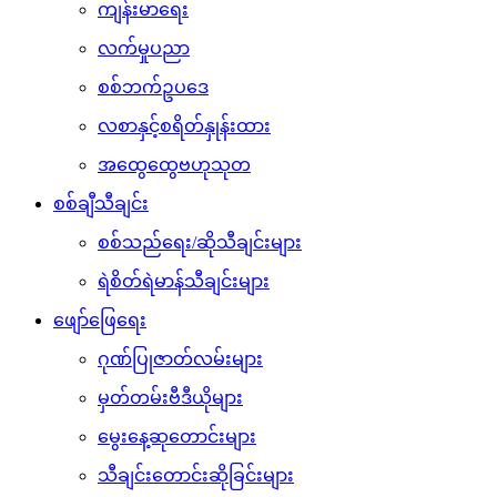
ကျန်းမာရေး
လက်မှုပညာ
စစ်ဘက်ဥပဒေ
လစာနှင့်စရိတ်နှုန်းထား
အထွေထွေဗဟုသုတ
စစ်ချီသီချင်း
စစ်သည်ရေး/ဆိုသီချင်းများ
ရဲစိတ်ရဲမာန်သီချင်းများ
ဖျော်ဖြေရေး
ဂုဏ်ပြုဇာတ်လမ်းများ
မှတ်တမ်းဗီဒီယိုများ
မွေးနေ့ဆုတောင်းများ
သီချင်းတောင်းဆိုခြင်းများ