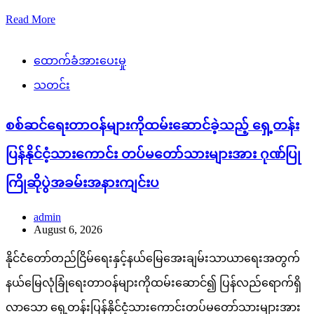
Read More
ထောက်ခံအားပေးမှု
သတင်း
စစ်ဆင်ရေးတာဝန်များကိုထမ်းဆောင်ခဲ့သည့် ရှေ့တန်း
ပြန်နိုင်ငံ့သားကောင်း တပ်မတော်သားများအား ဂုဏ်ပြု
ကြိုဆိုပွဲအခမ်းအနားကျင်းပ
admin
August 6, 2026
နိုင်ငံတော်တည်ငြိမ်ရေးနှင့်နယ်မြေအေးချမ်းသာယာရေးအတွက်
နယ်မြေလုံခြုံရေးတာဝန်များကိုထမ်းဆောင်၍ ပြန်လည်ရောက်ရှိ
လာသော ရှေ့တန်းပြန်နိုင်ငံ့သားကောင်းတပ်မတော်သားများအား