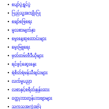
ပျော်ပွဲရွှင်ပွဲ
ပြည်သူ့အကျိုးပြု
ဖျော်ဖြေရေး
မူလစာမျက်နှာ
မွေးနေ့ဆုတောင်းများ
မွေးမြူရေး
မှတ်တမ်းဗီဒီယိုများ
ရင်ဖွင့်ဆွေးနွေး
ရဲစိတ်ရဲမန်သီချင်းများ
လက်မှုပညာ
လစာနှင့်စရိတ်နှုန်းထား
ဝတ္ထု/ကာတွန်း/ကဗျာများ
သကသအကွဲအပြဲ