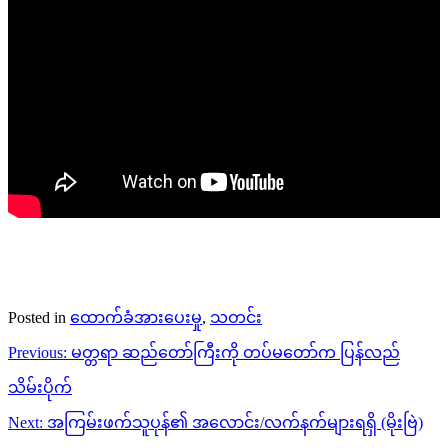
Posted in
ထောက်ခံအားပေးမှု
,
သတင်း
Post
Previous:
မတ္တရာ ဆည်တော်ကြီးကို တပ်မတော်က ပြန်လည်
navigation
သိမ်းပိုက်
Next:
အကြမ်းဖက်သူပုန်၏ အလောင်း/လက်နက်များရရှိ (မိုးဗြဲ)