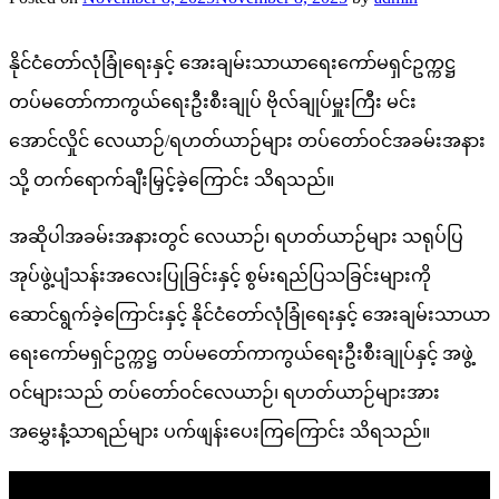
နိုင်ငံတော်လုံခြုံရေးနှင့် အေးချမ်းသာယာရေးကော်မရှင်ဥက္ကဋ္ဌ
တပ်မတော်ကာကွယ်ရေးဦးစီးချုပ် ဗိုလ်ချုပ်မှူးကြီး မင်း
အောင်လှိုင် လေယာဉ်/ရဟတ်ယာဉ်များ တပ်တော်ဝင်အခမ်းအနား
သို့ တက်ရောက်ချီးမြှင့်ခဲ့ကြောင်း သိရသည်။
အဆိုပါအခမ်းအနားတွင် လေယာဉ်၊ ရဟတ်ယာဉ်များ သရုပ်ပြ
အုပ်ဖွဲ့ပျံသန်းအလေးပြုခြင်းနှင့် စွမ်းရည်ပြသခြင်းများကို
ဆောင်ရွက်ခဲ့ကြောင်းနှင့် နိုင်ငံတော်လုံခြုံရေးနှင့် အေးချမ်းသာယာ
ရေးကော်မရှင်ဥက္ကဋ္ဌ တပ်မတော်ကာကွယ်ရေးဦးစီးချုပ်နှင့် အဖွဲ့
ဝင်များသည် တပ်တော်ဝင်လေယာဉ်၊ ရဟတ်ယာဉ်များအား
အမွှေးနံ့သာရည်များ ပက်ဖျန်းပေးကြကြောင်း သိရသည်။