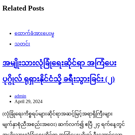
Related Posts
ထောက်ခံအားပေးမှု
သတင်း
အမျိုးသားလုံခြုံရေးဆိုင်ရာ အကြံပေး
ပုဂ္ဂိုလ် ရုရှားနိုင်ငံသို့ ခရီးသွားခြင်း (၂)
admin
April 29, 2024
(လုံခြုံရေးကိစ္စရပ်များဆိုင်ရာအဆင့်မြင့်အရာရှိကြီးများ
မျက်နှာစုံညီအစည်းအဝေး) ဆက်လက်၍ ဧပြီ ၂၄ ရက်နေ့တွင်
အမျိုးသားလုံခြုံရေးဆိုင်ရာ အကြံပေးပုဂ္ဂိုလ် ဦးဆောင်သော