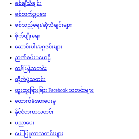
စစ်ချီသီချင်း
စစ်ဘက်ဥပဒေ
စစ်သည်ရေး/ဆိုသီချင်းများ
စိုက်ပျိုးရေး
ဆောင်းပါး/မဂ္ဂဇင်းများ
ဉာဏ်စမ်းပဟေဠိ
တန်ပြန်သတင်း
တိုက်ပွဲသတင်း
ထူးထူးခြားခြား Facebook သတင်းများ
ထောက်ခံအားပေးမှု
နိုင်ငံတကာသတင်း
ပညာပေး
ပေါ်ပြူလာသတင်းများ