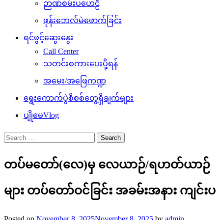
ဉာဏ်စမ်းပဟေဠိ
ဖုန်းဘေလ်မဲဖောက်ခြင်း
ရင်ဖွင့်ဆွေးနွေး
Call Center
သတင်းစကားပေးပို့ရန်
အမေး/အဖြေကဏ္ဍ
ရွေးကောက်ပွဲစိစစ်တွေ့ရှိချက်များ
ပျိုမေVlog
Search
for:
တပ်မတော်(လေ)မှ လေယာဉ်/ရဟတ်ယာဉ်
များ တပ်တော်ဝင်ခြင်း အခမ်းအနား ကျင်းပ
Posted on
November 8, 2025
November 8, 2025
by
admin