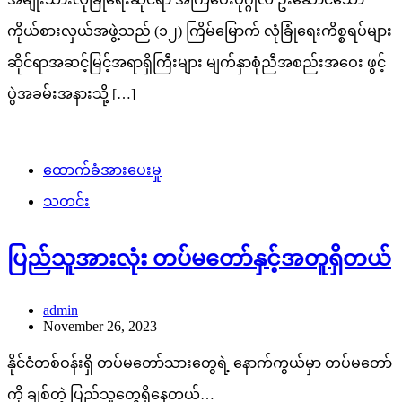
ကိုယ်စားလှယ်အဖွဲ့သည် (၁၂) ကြိမ်မြောက် လုံခြုံရေးကိစ္စရပ်များ
ဆိုင်ရာအဆင့်မြင့်အရာရှိကြီးများ မျက်နှာစုံညီအစည်းအဝေး ဖွင့်
ပွဲအခမ်းအနားသို့ […]
ထောက်ခံအားပေးမှု
သတင်း
ပြည်သူအားလုံး တပ်မတော်နှင့်အတူရှိတယ်
admin
November 26, 2023
နိုင်ငံတစ်ဝန်းရှိ တပ်မတော်သားတွေရဲ့ နောက်ကွယ်မှာ တပ်မတော်
ကို ချစ်တဲ့ ပြည်သူတွေရှိနေတယ်…