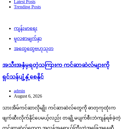
Latest Posts
Trending Posts
ကျန်းမာရေး
မူလစာမျက်နှာ
အထွေထွေဗဟုသုတ
အသီးအနှံမှရတဲ့သကြားက ကင်ဆာဆဲလ်များကို
ရှင်သန်ပျံ့နှံ့စေနိုင်
admin
August 6, 2026
သားအိမ်ကင်ဆာလိုမျိုး ကင်ဆာဆဲလ်တွေကို ဓာတုကုထုံးက
ဖျက်ဆီးလိုက်နိုင်ပေမယ့်လည်း တချို့မပျက်စီးဘဲကျန်ရစ်ခဲ့တဲ့
ကင်ဆာဆဲလ်တွေက အလွန်အန္တရာယ်ကြီးတဲ့အခြေအနေဆီ