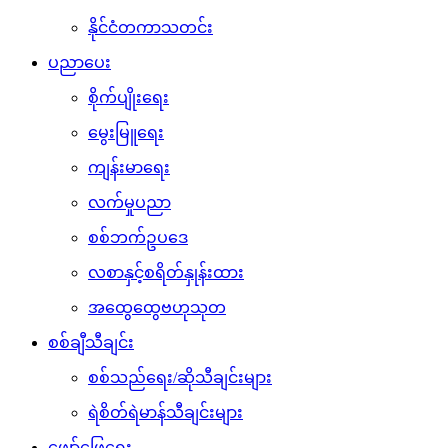
နိုင်ငံတကာသတင်း
ပညာပေး
စိုက်ပျိုးရေး
မွေးမြူရေး
ကျန်းမာရေး
လက်မှုပညာ
စစ်ဘက်ဥပဒေ
လစာနှင့်စရိတ်နှုန်းထား
အထွေထွေဗဟုသုတ
စစ်ချီသီချင်း
စစ်သည်ရေး/ဆိုသီချင်းများ
ရဲစိတ်ရဲမာန်သီချင်းများ
ဖျော်ဖြေရေး