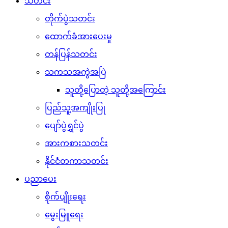
သတင်း
တိုက်ပွဲသတင်း
ထောက်ခံအားပေးမှု
တန်ပြန်သတင်း
သကသအကွဲအပြဲ
သူတို့ပြောတဲ့ သူတို့အကြောင်း
ပြည်သူ့အကျိုးပြု
ပျော်ပွဲရွှင်ပွဲ
အားကစားသတင်း
နိုင်ငံတကာသတင်း
ပညာပေး
စိုက်ပျိုးရေး
မွေးမြူရေး