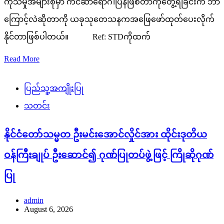
ကုသမှုအများစုမှာ ကင်ဆာရောဂါပြန်ဖြစ်တာကိုတွေ့ရခြင်းက ဘာ
ကြောင့်လဲဆိုတာကို ယခုသုတေသနကအဖြေဖော်ထုတ်ပေးလိုက်
နိုင်တာဖြစ်ပါတယ်။ Ref: STDကိုထက်
Read More
ပြည်သူ့အကျိုးပြု
သတင်း
နိုင်ငံတော်သမ္မတ ဦးမင်းအောင်လှိုင်အား ထိုင်းဒုတိယ
ဝန်ကြီးချုပ် ဦးဆောင်၍ ဂုဏ်ပြုတပ်ဖွဲ့ဖြင့် ကြိုဆိုဂုဏ်
ပြု
admin
August 6, 2026