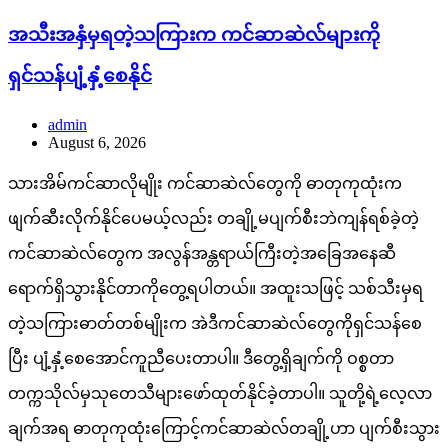
အသီးအနှံမှရတဲ့သကြားက ကင်ဆာဆဲလ်များကို
ရှင်သန်ပျံ့နှံ့စေနိုင်
admin
August 6, 2026
သားအိမ်ကင်ဆာလိုမျိုး ကင်ဆာဆဲလ်တွေကို ဓာတုကုထုံးက
ဖျက်ဆီးလိုက်နိုင်ပေမယ့်လည်း တချို့မပျက်စီးဘဲကျန်ရစ်ခဲ့တဲ့
ကင်ဆာဆဲလ်တွေက အလွန်အန္တရာယ်ကြီးတဲ့အခြေအနေဆီ
ရောက်ရှိသွားနိုင်တာကိုတွေ့ရပါတယ်။ အထူးသဖြင့် သစ်သီးမှရ
တဲ့သကြားဓာတ်တစ်မျိုးက အဲဒီကင်ဆာဆဲလ်တွေကိုရှင်သန်စေ
ပြီး ပျံ့နှံ့စေအောင်ကူညီပေးတာပါ။ ဒီတွေ့ရှိချက်ကို ဝစ္စတာ
တက္ကသိုလ်မှသုတေသီများဖော်ထုတ်နိုင်ခဲ့တာပါ။ သူတို့ရဲ့လေ့လာ
ချက်အရ ဓာတုကုထုံးကြောင့်ကင်ဆာဆဲလ်တချို့ဟာ ပျက်စီးသွား