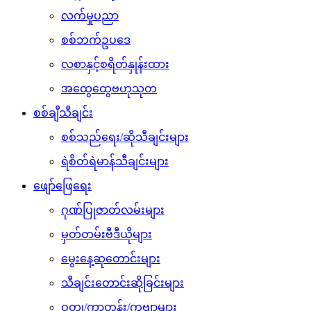
လက်မှုပညာ
စစ်ဘက်ဥပဒေ
လစာနှင့်စရိတ်နှုန်းထား
အထွေထွေဗဟုသုတ
စစ်ချီသီချင်း
စစ်သည်ရေး/ဆိုသီချင်းများ
ရဲစိတ်ရဲမာန်သီချင်းများ
ဖျော်ဖြေရေး
ဂုဏ်ပြုဇာတ်လမ်းများ
မှတ်တမ်းဗီဒီယိုများ
မွေးနေ့ဆုတောင်းများ
သီချင်းတောင်းဆိုခြင်းများ
ဝတ္ထု/ကာတွန်း/ကဗျာများ