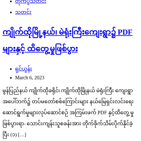
တိုက်ပွဲသတင်း
သတင်း
ကျိုက်ထိုမြို့နယ်၊ မဲရုံးကြီးကျေးရွာ၌ PDF
များနှင့် ထိတွေ့မှုဖြစ်ပွား
ရှင်ယွန်း
March 6, 2023
မွန်ပြည်နယ် ကျိုက်ထိုခရိုင်၊ ကျိုက်ထိုမြိုနယ် မဲရုံးကြီး ကျေးရွာ
အပေါ်ဘက်၌ တပ်မတော်စစ်ကြောင်းများ နယ်မြေရှင်းလင်းရေး
ဆောင်ရွက်မှုများလုပ်ဆောင်စဉ် အကြမ်းဖက် PDF နှင့်ထိတွေ့ မှု
ဖြစ်ပွားရာ- သောင်းကျန်းသူစခန်းအား တိုက်ခိုက်သိမ်းပိုက်နိုင်ခဲ့
ပြီး (၁) […]