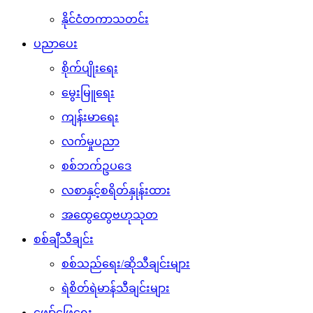
နိုင်ငံတကာသတင်း
ပညာပေး
စိုက်ပျိုးရေး
မွေးမြူရေး
ကျန်းမာရေး
လက်မှုပညာ
စစ်ဘက်ဥပဒေ
လစာနှင့်စရိတ်နှုန်းထား
အထွေထွေဗဟုသုတ
စစ်ချီသီချင်း
စစ်သည်ရေး/ဆိုသီချင်းများ
ရဲစိတ်ရဲမာန်သီချင်းများ
ဖျော်ဖြေရေး