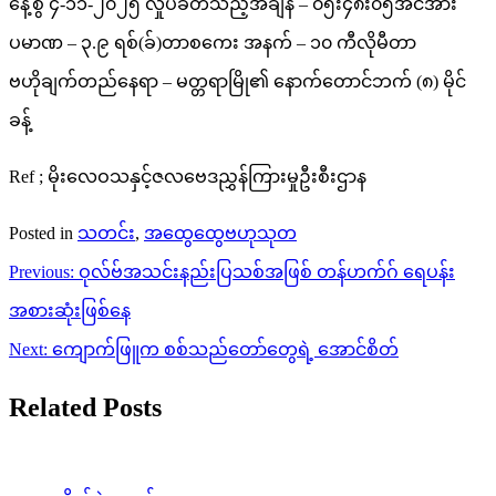
နေ့စွဲ ၄-၁၁-၂၀၂၅ လှုပ်ခတ်သည့်အချိန် – ၀၅း၄၈း၀၅အင်အား
ပမာဏ – ၃.၉ ရစ်(ခ်)တာစကေး အနက် – ၁၀ ကီလိုမီတာ
ဗဟိုချက်တည်နေရာ – မတ္တရာမြို၏ နောက်တောင်ဘက် (၈) မိုင်
ခန့်
Ref ; မိုးလေဝသနှင့်ဇလဗေဒညွှန်ကြားမှုဦးစီးဌာန
Posted in
သတင်း
,
အထွေထွေဗဟုသုတ
Post
Previous:
ဝုလ်ဗ်အသင်းနည်းပြသစ်အဖြစ် တန်ဟက်ဂ် ရေပန်း
navigation
အစားဆုံးဖြစ်နေ
Next:
ကျောက်ဖြူက စစ်သည်တော်တွေရဲ့ အောင်စိတ်
Related Posts