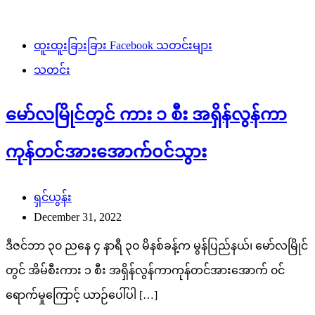
ထူးထူးခြားခြား Facebook သတင်းများ
သတင်း
မော်လမြိုင်တွင် ကား ၁ စီး အရှိန်လွန်ကာ
ကုန်တင်အားအောက်၀င်သွား
ရှင်ယွန်း
December 31, 2022
ဒီဇင်ဘာ ၃၀ ညနေ ၄ နာရီ ၃၀ မိနစ်ခန့်က မွန်ပြည်နယ်၊ မော်လမြိုင်
တွင် အိမ်စီးကား ၁ စီး အရှိန်လွန်ကာကုန်တင်အားအောက် ၀င်
ရောက်မှုကြောင့် ယာဉ်ပေါ်ပါ […]