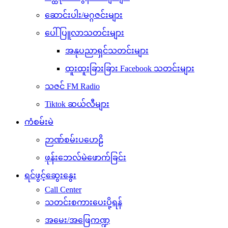
ဆောင်းပါး/မဂ္ဂဇင်းများ
ပေါ်ပြူလာသတင်းများ
အနုပညာရှင်သတင်းများ
ထူးထူးခြားခြား Facebook သတင်းများ
သဇင် FM Radio
Tiktok ဆယ်လီများ
ကံစမ်းမဲ
ဉာဏ်စမ်းပဟေဠိ
ဖုန်းဘေလ်မဲဖောက်ခြင်း
ရင်ဖွင့်ဆွေးနွေး
Call Center
သတင်းစကားပေးပို့ရန်
အမေး/အဖြေကဏ္ဍ