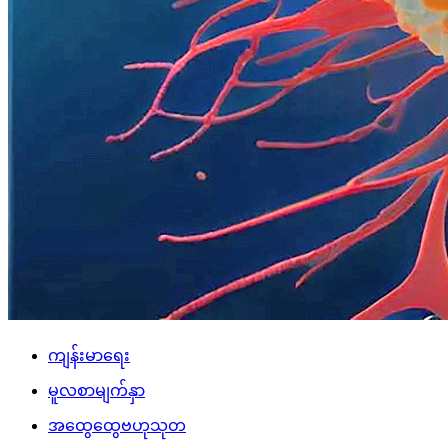
ကျန်းမာရေး
မူလစာမျက်နှာ
အထွေထွေဗဟုသုတ