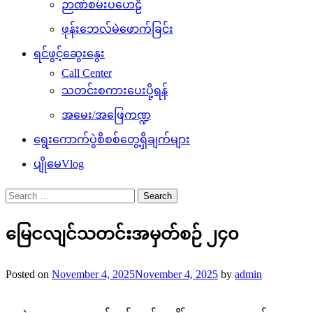
ဉာဏ်စမ်းပဟေဠိ
ဖုန်းဘေလ်မဲဖောက်ခြင်း
ရင်ဖွင့်ဆွေးနွေး
Call Center
သတင်းစကားပေးပို့ရန်
အမေး/အဖြေကဏ္ဍ
ရွေးကောက်ပွဲစိစစ်တွေ့ရှိချက်များ
ပျိုမေVlog
Search
for:
မြေငလျင်သတင်းအမှတ်စဉ် ၂၄၀
Posted on
November 4, 2025
November 4, 2025
by
admin