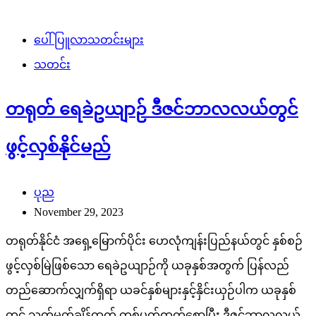
ပေါ်ပြူလာသတင်းများ
သတင်း
တရုတ် ရေခဲဥယျာဉ် ဒီဇင်ဘာလလယ်တွင်
ဖွင့်လှစ်နိုင်မည်
ပုည
November 29, 2023
တရုတ်နိုင်ငံ အရှေ့မြောက်ပိုင်း ဟေလုံကျန်းပြည်နယ်တွင် နှစ်စဉ်
ဖွင့်လှစ်မြဲဖြစ်သော ရေခဲဥယျာဉ်ကို ယခုနှစ်အတွက် ပြန်လည်
တည်ဆောက်လျှက်ရှိရာ ယခင်နှစ်များနှင့်နှိင်းယှဉ်ပါက ယခုနှစ်
တွင် သတ်မှတ်ချိန်ထက် တစ်ပတ်ထက်စောပြီး ဒီဇင်ဘာလလယ်