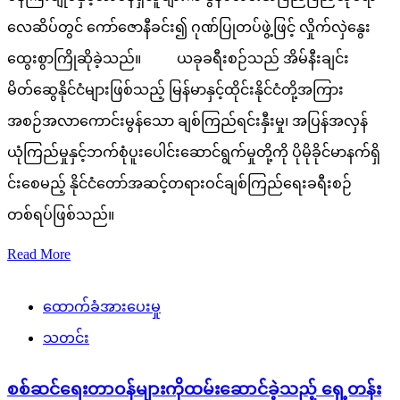
လေဆိပ်တွင် ကော်ဇောနီခင်း၍ ဂုဏ်ပြုတပ်ဖွဲ့ဖြင့် လှိုက်လှဲနွေး
ထွေးစွာကြိုဆိုခဲ့သည်။ ယခုခရီးစဉ်သည် အိမ်နီးချင်း
မိတ်ဆွေနိုင်ငံများဖြစ်သည့် မြန်မာနှင့်ထိုင်းနိုင်ငံတို့အကြား
အစဉ်အလာကောင်းမွန်သော ချစ်ကြည်ရင်းနှီးမှု၊ အပြန်အလှန်
ယုံကြည်မှုနှင့်ဘက်စုံပူးပေါင်းဆောင်ရွက်မှုတို့ကို ပိုမိုခိုင်မာနက်ရှိ
င်းစေမည့် နိုင်ငံတော်အဆင့်တရားဝင်ချစ်ကြည်ရေးခရီးစဉ်
တစ်ရပ်ဖြစ်သည်။
Read More
ထောက်ခံအားပေးမှု
သတင်း
စစ်ဆင်ရေးတာဝန်များကိုထမ်းဆောင်ခဲ့သည့် ရှေ့တန်း