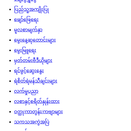
ပြည်သူ့အကျိုးပြု
ဖျော်ဖြေရေး
မူလစာမျက်နှာ
မွေးနေ့ဆုတောင်းများ
မွေးမြူရေး
မှတ်တမ်းဗီဒီယိုများ
ရင်ဖွင့်ဆွေးနွေး
ရဲစိတ်ရဲမန်သီချင်းများ
လက်မှုပညာ
လစာနှင့်စရိတ်နှုန်းထား
ဝတ္ထု/ကာတွန်း/ကဗျာများ
သကသအကွဲအပြဲ