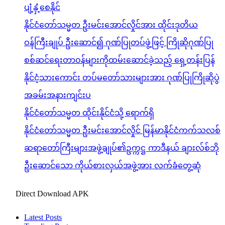
ပျံ့နှံ့စေနိုင်
နိုင်ငံတော်သမ္မတ ဦးမင်းအောင်လှိုင်အား ထိုင်းဒုတိယ
ဝန်ကြီးချုပ် ဦးဆောင်၍ ဂုဏ်ပြုတပ်ဖွဲ့ဖြင့် ကြိုဆိုဂုဏ်ပြု
စစ်ဆင်ရေးတာဝန်များကိုထမ်းဆောင်ခဲ့သည့် ရှေ့တန်းပြန်
နိုင်ငံ့သားကောင်း တပ်မတော်သားများအား ဂုဏ်ပြုကြိုဆိုပွဲ
အခမ်းအနားကျင်းပ
နိုင်ငံတော်သမ္မတ ထိုင်းနိုင်ငံသို့ ရောက်ရှိ
နိုင်ငံတော်သမ္မတ ဦးမင်းအောင်လှိုင် မြန်မာနိုင်ငံကက်သလစ်
ဆရာတော်ကြီးများအဖွဲ့ချုပ်၏ဥက္ကဋ္ဌ ကာဒီနယ် ချားလ်စ်ဘို
ဦးဆောင်သော ကိုယ်စားလှယ်အဖွဲ့အား လက်ခံတွေ့ဆုံ
Direct Download APK
Latest Posts