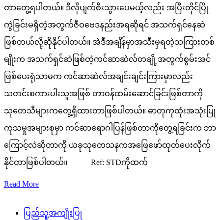
တာတွေ့ရပါတယ်။ ဒီလိုပျက်စီးသွားပေမယ့်လည်း အပြီးတိုင်ပြို
ကွဲခြင်းမရှိတဲ့အတွက်ဇီဝဗေဒနည်းအရဆိုရင် အသက်ရှင်နေဆဲ
ဖြစ်တယ်လို့ဆိုနိုင်ပါတယ်။ အဲဒီအချိန်မှာအသီးမှရတဲ့သကြားတစ်
မျိုးက အသက်ရှင်ဆဲဖြစ်တဲ့ကင်ဆာဆဲလ်တချို့အတွက်စွမ်းအင်
ဖြစ်ပေးရုံသာမက ကင်ဆာဆဲလ်အချင်းချင်းကြားမှာလည်း
သတင်းစကားပါးသူအဖြစ် တာဝန်ထမ်းဆောင်ခြင်းဖြစ်တာကို
သုတေသီများကတွေ့ရှိထားတာဖြစ်ပါတယ်။ ဓာတုကုထုံးအသုံးပြု
ကုသမှုအများစုမှာ ကင်ဆာရောဂါပြန်ဖြစ်တာကိုတွေ့ရခြင်းက ဘာ
ကြောင့်လဲဆိုတာကို ယခုသုတေသနကအဖြေဖော်ထုတ်ပေးလိုက်
နိုင်တာဖြစ်ပါတယ်။ Ref: STDကိုထက်
Read More
ပြည်သူ့အကျိုးပြု