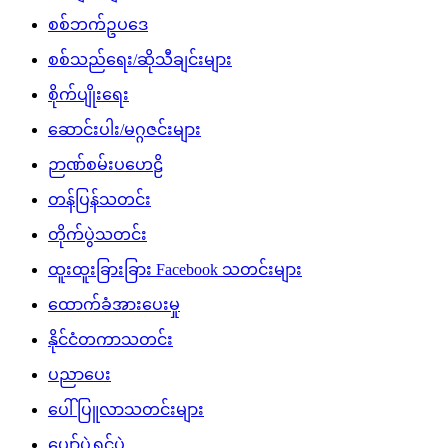
စစ်ဘက်ဥပဒေ
စစ်သည်ရေး/ဆိုသီချင်းများ
စိုက်ပျိုးရေး
ဆောင်းပါး/မဂ္ဂဇင်းများ
ဉာဏ်စမ်းပဟေဠိ
တန်ပြန်သတင်း
တိုက်ပွဲသတင်း
ထူးထူးခြားခြား Facebook သတင်းများ
ထောက်ခံအားပေးမှု
နိုင်ငံတကာသတင်း
ပညာပေး
ပေါ်ပြူလာသတင်းများ
ပျော်ပွဲရွှင်ပွဲ