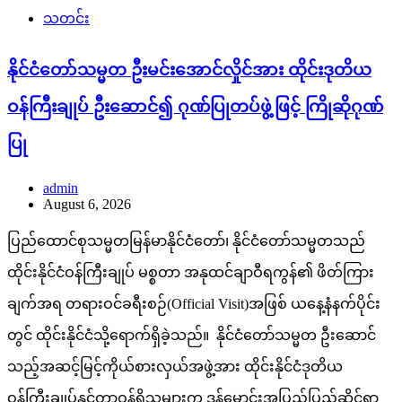
သတင်း
နိုင်ငံတော်သမ္မတ ဦးမင်းအောင်လှိုင်အား ထိုင်းဒုတိယ
ဝန်ကြီးချုပ် ဦးဆောင်၍ ဂုဏ်ပြုတပ်ဖွဲ့ဖြင့် ကြိုဆိုဂုဏ်
ပြု
admin
August 6, 2026
ပြည်ထောင်စုသမ္မတမြန်မာနိုင်ငံတော်၊ နိုင်ငံတော်သမ္မတသည်
ထိုင်းနိုင်ငံဝန်ကြီးချုပ် မစ္စတာ အနုထင်ချာဝီရကွန်၏ ဖိတ်ကြား
ချက်အရ တရားဝင်ခရီးစဉ်(Official Visit)အဖြစ် ယနေ့နံနက်ပိုင်း
တွင် ထိုင်းနိုင်ငံသို့ရောက်ရှိခဲ့သည်။ နိုင်ငံတော်သမ္မတ ဦးဆောင်
သည့်အဆင့်မြင့်ကိုယ်စားလှယ်အဖွဲ့အား ထိုင်းနိုင်ငံဒုတိယ
ဝန်ကြီးချုပ်နှင့်တာဝန်ရှိသူများက ဒွန်မောင်းအပြည်ပြည်ဆိုင်ရာ