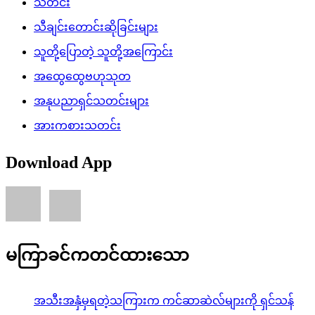
သတင်း
သီချင်းတောင်းဆိုခြင်းများ
သူတို့ပြောတဲ့ သူတို့အကြောင်း
အထွေထွေဗဟုသုတ
အနုပညာရှင်သတင်းများ
အားကစားသတင်း
Download App
မကြာခင်ကတင်ထားသော
အသီးအနှံမှရတဲ့သကြားက ကင်ဆာဆဲလ်များကို ရှင်သန်