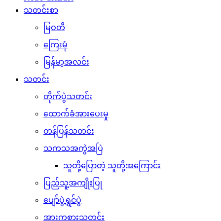
သတင်းစာ
မြဝတီ
ကြေးမုံ
မြန်မာ့အလင်း
သတင်း
တိုက်ပွဲသတင်း
ထောက်ခံအားပေးမှု
တန်ပြန်သတင်း
သကသအကွဲအပြဲ
သူတို့ပြောတဲ့ သူတို့အကြောင်း
ပြည်သူ့အကျိုးပြု
ပျော်ပွဲရွှင်ပွဲ
အားကစားသတင်း