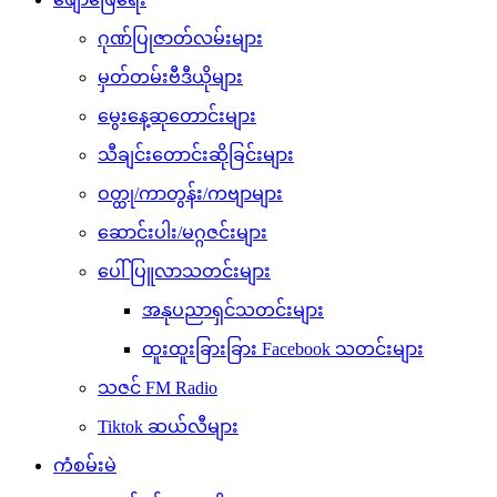
ဂုဏ်ပြုဇာတ်လမ်းများ
မှတ်တမ်းဗီဒီယိုများ
မွေးနေ့ဆုတောင်းများ
သီချင်းတောင်းဆိုခြင်းများ
ဝတ္ထု/ကာတွန်း/ကဗျာများ
ဆောင်းပါး/မဂ္ဂဇင်းများ
ပေါ်ပြူလာသတင်းများ
အနုပညာရှင်သတင်းများ
ထူးထူးခြားခြား Facebook သတင်းများ
သဇင် FM Radio
Tiktok ဆယ်လီများ
ကံစမ်းမဲ