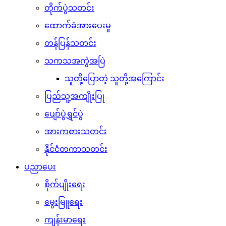
တိုက်ပွဲသတင်း
ထောက်ခံအားပေးမှု
တန်ပြန်သတင်း
သကသအကွဲအပြဲ
သူတို့ပြောတဲ့ သူတို့အကြောင်း
ပြည်သူ့အကျိုးပြု
ပျော်ပွဲရွှင်ပွဲ
အားကစားသတင်း
နိုင်ငံတကာသတင်း
ပညာပေး
စိုက်ပျိုးရေး
မွေးမြူရေး
ကျန်းမာရေး