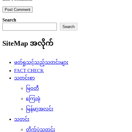
Search
Search
SiteMap အလိုက်
ဖတ်ရှုသင့်သည့်သတင်းများ
FACT CHECK
သတင်းစာ
မြဝတီ
ကြေးမုံ
မြန်မာ့အလင်း
သတင်း
တိုက်ပွဲသတင်း