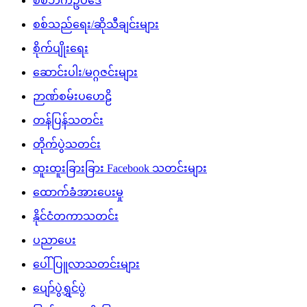
စစ်ဘက်ဥပဒေ
စစ်သည်ရေး/ဆိုသီချင်းများ
စိုက်ပျိုးရေး
ဆောင်းပါး/မဂ္ဂဇင်းများ
ဉာဏ်စမ်းပဟေဠိ
တန်ပြန်သတင်း
တိုက်ပွဲသတင်း
ထူးထူးခြားခြား Facebook သတင်းများ
ထောက်ခံအားပေးမှု
နိုင်ငံတကာသတင်း
ပညာပေး
ပေါ်ပြူလာသတင်းများ
ပျော်ပွဲရွှင်ပွဲ