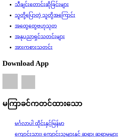
သီချင်းတောင်းဆိုခြင်းများ
သူတို့ပြောတဲ့ သူတို့အကြောင်း
အထွေထွေဗဟုသုတ
အနုပညာရှင်သတင်းများ
အားကစားသတင်း
Download App
မကြာခင်ကတင်ထားသော
မင်္ဂလာပါ ထိုင်းနှင့်မြန်မာ
ကျောင်းသား၊ ကျောင်းသူများနှင့် ဆရာ၊ ဆရာမများ