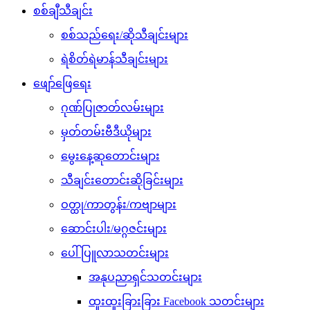
စစ်ချီသီချင်း
စစ်သည်ရေး/ဆိုသီချင်းများ
ရဲစိတ်ရဲမာန်သီချင်းများ
ဖျော်ဖြေရေး
ဂုဏ်ပြုဇာတ်လမ်းများ
မှတ်တမ်းဗီဒီယိုများ
မွေးနေ့ဆုတောင်းများ
သီချင်းတောင်းဆိုခြင်းများ
ဝတ္ထု/ကာတွန်း/ကဗျာများ
ဆောင်းပါး/မဂ္ဂဇင်းများ
ပေါ်ပြူလာသတင်းများ
အနုပညာရှင်သတင်းများ
ထူးထူးခြားခြား Facebook သတင်းများ