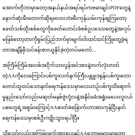
အောက်တိုဘာမှာတော့အနယ်နယ်အရပ်ရပ်ကဗမာချင်းPDFတွေနဲ့
နောက်ဆုံးမီးတောက်ဆိုရမလားဘဲ။မီးကုန်ယမ်းကုန်ချကြတော့
ခေတ်သစ်ထိုးစစ်တွေကိုခေတ်ဟောင်းခံစစ်ဥပဒေသတွေနဲ့အလုပ်
မဖြစ်တော့တာကိုရှမ်းပြည်ဘက်မှာမျက်ဝါးထင်ထင်ကြုံတွေ့ခဲ့ရ
တာအချိန်မှီသင်ခန်းစားယူနိုင်ခဲ့တဲ့တပ်မတော်…
အကြိမ်ကြိမ်အလစ်အငိုက်သာလွန်အင်အားနဲ့တက်လုံးတတ်
တဲ့AAကိုလေကြောင်းပစ်ကူ၊လက်နက်ကြီးပစ္ကူ၊ဒရုန်းပစ်ကူ၊တော
တောင်ထူထပ်သောနတ်ရေကန်ဒေသမှာလေယာဉ်ပစ်ကူထိရောက်
မှုနည်းသော်လည်းမဆုတ်မနစ်ဇွဲလုံ့လနဲ့အနိုင်မခံအရှုံးမပေးလူငယ်
ပစတွေရဲ့အစွမ်းကြောင့်AAဓာတ်ခဲခြောက်ဟာအားကုန်ပြီးနတ်
ရေကန်ဒေသမှာစစ်ဦးကျိုးသွားရပါပြီ။
သို့သော်လည်းအကြမ်းဖက်အားပေးနှင့်AAဘောမများမှာတော့