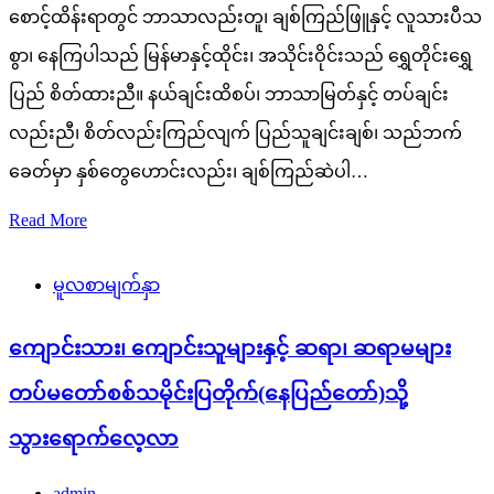
စောင့်ထိန်းရာတွင် ဘာသာလည်းတူ၊ ချစ်ကြည်ဖြူနှင့် လူသားပီသ
စွာ၊ နေကြပါသည် မြန်မာနှင့်ထိုင်း၊ အသိုင်းဝိုင်းသည် ရွှေတိုင်းရွှေ
ပြည် စိတ်ထားညီ။ နယ်ချင်းထိစပ်၊ ဘာသာမြတ်နှင့် တပ်ချင်း
လည်းညီ၊ စိတ်လည်းကြည်လျက် ပြည်သူချင်းချစ်၊ သည်ဘက်
ခေတ်မှာ နှစ်တွေဟောင်းလည်း၊ ချစ်ကြည်ဆဲပါ…
Read More
မူလစာမျက်နှာ
ကျောင်းသား၊ ကျောင်းသူများနှင့် ဆရာ၊ ဆရာမများ
တပ်မတော်စစ်သမိုင်းပြတိုက်(နေပြည်တော်)သို့
သွားရောက်လေ့လာ
admin