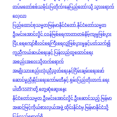
တပ်မတော်စစ်သမိုင်းပြတိုက်(နေပြည်တော်)သို့ သွားရောက်
လေ့လာ
ပြည်ထောင်စုသမ္မတမြန်မာနိုင်ငံတော် နိုင်ငံတော်သမ္မတ
ဦးမင်းအောင်လှိုင် ငဝန်မြစ်ရေကာတာတမံနိမ့်ကျမှုဖြစ်ပွား
ပြီး ရေကျော်စီးဝင်ရေကြီးရေလျှံဖြစ်ပွားမှုနှင့်ပတ်သက်၍
ကူညီကယ်ဆယ်ရေးနှင့် ပြန်လည်ထူထောင်ရေး
အစည်းအဝေးသို့တက်ရောက်
အမျိုးသားစည်းလုံးညီညွတ်ရေးနှင့်ငြိမ်းချမ်းရေးဖော်
ဆောင်မှုညှိနှိုင်းရေးကော်မတီနှင့် ရှမ်းပြည်တိုးတက် ရေး
ပါတီ(SSPP)တို့ တွေ့ဆုံဆွေးနွေး
နိုင်ငံတော်သမ္မတ ဦးမင်းအောင်လှိုင် ဦးဆောင်သည့် မြန်မာ
အဆင့်မြင့်ကိုယ်စားလှယ်အဖွဲ့ ထိုင်းနိုင်ငံမှ မြန်မာနိုင်ငံသို့
ပြန်လည်ရောက်ရှိ