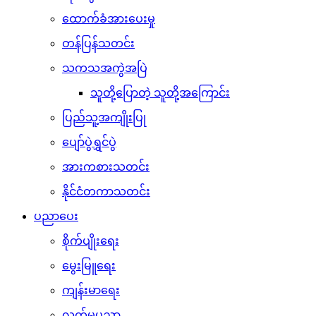
ထောက်ခံအားပေးမှု
တန်ပြန်သတင်း
သကသအကွဲအပြဲ
သူတို့ပြောတဲ့ သူတို့အကြောင်း
ပြည်သူ့အကျိုးပြု
ပျော်ပွဲရွှင်ပွဲ
အားကစားသတင်း
နိုင်ငံတကာသတင်း
ပညာပေး
စိုက်ပျိုးရေး
မွေးမြူရေး
ကျန်းမာရေး
လက်မှုပညာ