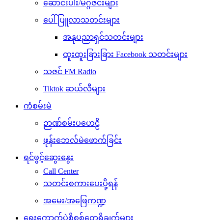
ဆောင်းပါး/မဂ္ဂဇင်းများ
ပေါ်ပြူလာသတင်းများ
အနုပညာရှင်သတင်းများ
ထူးထူးခြားခြား Facebook သတင်းများ
သဇင် FM Radio
Tiktok ဆယ်လီများ
ကံစမ်းမဲ
ဉာဏ်စမ်းပဟေဠိ
ဖုန်းဘေလ်မဲဖောက်ခြင်း
ရင်ဖွင့်ဆွေးနွေး
Call Center
သတင်းစကားပေးပို့ရန်
အမေး/အဖြေကဏ္ဍ
ရွေးကောက်ပွဲစိစစ်တွေ့ရှိချက်များ