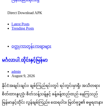
Direct Download APK
Latest Posts
Trending Posts
ဝတ္ထု/ကာတွန်း/ကဗျာများ
မင်္ဂလာပါ ထိုင်းနှင့်မြန်မာ
admin
August 9, 2026
နိုင်ငံအချင်းချင်း၊ ချစ်ကြည်ရင်းတွင် ရင်တွင်းမှာရှိ၊ အသိတရား
စိတ်ထားနူးညံ့၊ စိတ်သန့်သန့်နှင့် ခန့်ခန့်ထည်ထည် နေကြသည်
မြန်မာနှင့်ထိုင်း လွန်ချစ်ကြည်။ ထေရဝါဒ၊ မြတ်ဗုဒ္ဓ၏ ဓမ္မရတနာ၊