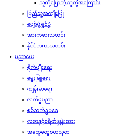
သူတို့ပြောတဲ့ သူတို့အကြောင်း
ပြည်သူ့အကျိုးပြု
ပျော်ပွဲရွှင်ပွဲ
အားကစားသတင်း
နိုင်ငံတကာသတင်း
ပညာပေး
စိုက်ပျိုးရေး
မွေးမြူရေး
ကျန်းမာရေး
လက်မှုပညာ
စစ်ဘက်ဥပဒေ
လစာနှင့်စရိတ်နှုန်းထား
အထွေထွေဗဟုသုတ