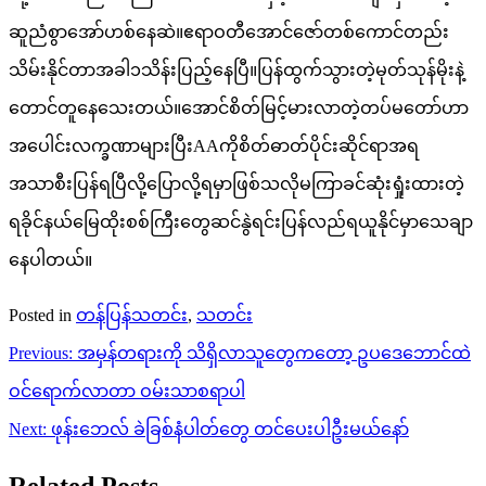
ဆူညံစွာအော်ဟစ်နေဆဲ။ဧရာဝတီအောင်ဇော်တစ်ကောင်တည်း
သိမ်းနိုင်တာအခါ၁သိန်းပြည့်နေပြီ။ပြန်ထွက်သွားတဲ့မုတ်သုန်မိုးနဲ့
တောင်တူနေသေးတယ်။အောင်စိတ်မြင့်မားလာတဲ့တပ်မတော်ဟာ
အပေါင်းလက္ခဏာများပြီးAAကိုစိတ်ဓာတ်ပိုင်းဆိုင်ရာအရ
အသာစီးပြန်ရပြီလို့ပြောလို့ရမှာဖြစ်သလိုမကြာခင်ဆုံးရှုံးထားတဲ့
ရခိုင်နယ်မြေထိုးစစ်ကြီးတွေဆင်နွဲရင်းပြန်လည်ရယူနိုင်မှာသေချာ
နေပါတယ်။
Posted in
တန်ပြန်သတင်း
,
သတင်း
Post
Previous:
အမှန်တရားကို သိရှိလာသူတွေကတော့ ဥပဒေဘောင်ထဲ
navigation
ဝင်ရောက်လာတာ ဝမ်းသာစရာပါ
Next:
ဖုန်းဘေလ် ခဲခြစ်နံပါတ်တွေ တင်ပေးပါဦးမယ်နော်
Related Posts