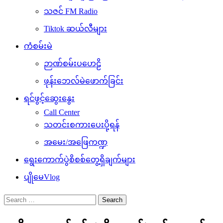
သဇင် FM Radio
Tiktok ဆယ်လီများ
ကံစမ်းမဲ
ဉာဏ်စမ်းပဟေဠိ
ဖုန်းဘေလ်မဲဖောက်ခြင်း
ရင်ဖွင့်ဆွေးနွေး
Call Center
သတင်းစကားပေးပို့ရန်
အမေး/အဖြေကဏ္ဍ
ရွေးကောက်ပွဲစိစစ်တွေ့ရှိချက်များ
ပျိုမေVlog
Search
for: