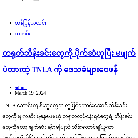
တန်ပြန်သတင်း
သတင်း
တရုတ်ဘိန်းခင်းတွေကို ပိုက်ဆံယူပြီး မဖျက်
ပဲထားတဲ့ TNLA ကို ဒေသခံများဝေဖန်
admin
March 19, 2024
TNLA သောင်းကျန်းသူတွေက လူမြင်ကောင်းအောင် ဘိန်းခင်း
တွေကို ဖျက်ဆီးပြနေပေမယ့် တရုတ်လုပ်ငန်းရှင်တွေရဲ့ ဘိန်းခင်း
တွေကိုတော့ ဖျက်ဆီးခြင်းမပြုဘဲ သိန်းထောင်ချီယူကာ
မျက်နှာလိုက်ပြီး လုပ်ကိုင်ထုတ်ယူခွင့်ပြုနေတာကြောင့် ဝေဖန်ခံနေ