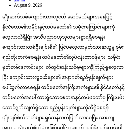
August 9, 2026
မျိုးဆက်သစ်ကျောင်းသားလူငယ် မောင်မယ်များအနေဖြင့်
နိုင်ငံတော်၏သမိုင်းနှင့်တပ်မတော်၏ သမိုင်းကြောင်းများကို
လေ့လာသိရှိပြီး အသိပညာဗဟုသုတများစွာရရှိစေရန်၊
ကျောင်းသားတစ်ဦးချင်းစီ၏ ပြင်ပလေ့လာမှတ်သားနာယူမှု စွမ်း
ရည်တိုးတက်စေရန်၊ တပ်မတော်၏လုပ်ငန်းတာဝန်များ၊ သမိုင်း
မှတ်တမ်းကောင်းများ၊ တီထွင်ဆန်းသစ်မှုများကိုကြည့်ရှုလေ့လာ
ပြီး ကျောင်းသားလူငယ်များ၏ အနာဂတ်ရည်မှန်းချက်များ
ပေါ်ထွက်လာစေရန်၊ တပ်မတော်အကြီးအကဲများ၏ နိုင်ငံတော်နှင့်
တပ်မတော်အပေါ် ထားရှိသောစေတနာနှင့်တပ်မတော်မှ ကြိုးပမ်း
ဆောင်ရွက်လျက်ရှိသော ရည်မှန်းချက်များကိုသိရှိစေရန်၊
မျိုးချစ်စိတ်ဓာတ်များ ရှင်သန်ထက်မြက်လာစေပြီး အားကျ
အတုယူလိုသည့်စိတ်များဖြစ်ပေါ်လာစေရန်၊ သင်ရိုးညွှန်းတမ်းပါ