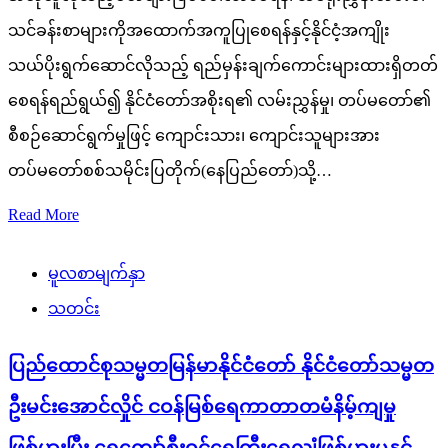
သင်ခန်းစာများကိုအထောက်အကူပြုစေရန်နှင့်နိုင်ငံ့အကျိုး
သယ်ပိုးရွက်ဆောင်လိုသည့် ရည်မှန်းချက်ကောင်းများထားရှိတတ်
စေရန်ရည်ရွယ်၍ နိုင်ငံတော်အစိုးရ၏ လမ်းညွှန်မှု၊ တပ်မတော်၏
စီစဉ်ဆောင်ရွက်မှုဖြင့် ကျောင်းသား၊ ကျောင်းသူများအား
တပ်မတော်စစ်သမိုင်းပြတိုက်(နေပြည်တော်)သို့…
Read More
မူလစာမျက်နှာ
သတင်း
ပြည်ထောင်စုသမ္မတမြန်မာနိုင်ငံတော် နိုင်ငံတော်သမ္မတ
ဦးမင်းအောင်လှိုင် ငဝန်မြစ်ရေကာတာတမံနိမ့်ကျမှု
ဖြစ်ပွားပြီး ရေကျော်စီးဝင်ရေကြီးရေလျှံဖြစ်ပွားမှုနှင့်