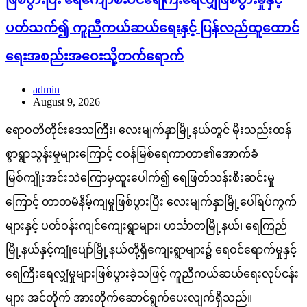
ပတ်သက်၍ ကူညီကယ်ဆယ်ရေးနှင့် ပြန်လည်ထူထောင်
ရေးအစည်းအဝေးသို့တက်ရောက်
admin
August 9, 2026
ဧရာဝတီတိုင်းဒေသကြီး၊ လေးမျက်နှာမြို့နယ်တွင် မိုးသည်းထန်
စွာရွာသွန်းမှုများကြောင့် ငဝန်မြစ်ရေကာတာ၏အောက်ခံ
မြစ်ကျိုးအင်းသဲကြောမှထူးပေါက်၍ ရေဖြတ်သန်းစီးဆင်းမှု
ကြောင့် တာတမံနိမ့်ကျမှုဖြစ်ပွားပြီး လေးမျက်နှာမြို့ပေါ်ရပ်ကွက်
များနှင့် ပတ်ဝန်းကျင်ကျေးရွာများ၊ ဟင်္သာတမြို့နယ်၊ ရေကြည်
မြို့နယ်နှင့်ကျုံပျော်မြို့နယ်တို့ရှိကျေးရွာများ၌ ရေဝင်ရောက်မှုနှင့်
ရေကြီးရေလျှံမှုများဖြစ်ပွားခဲ့သဖြင့် ကူညီကယ်ဆယ်ရေးလုပ်ငန်း
များ အင်တိုက် အားတိုက်ဆောင်ရွက်ပေးလျက်ရှိသည်။