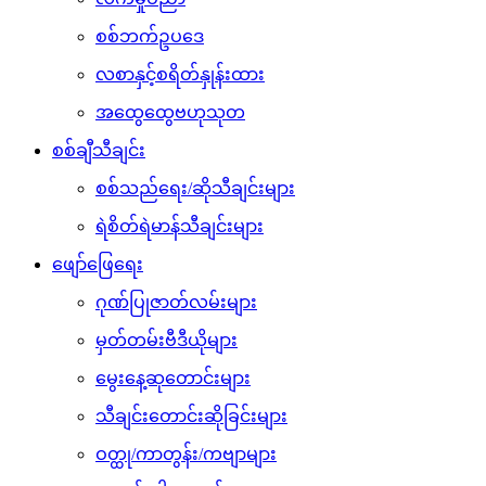
စစ်ဘက်ဥပဒေ
လစာနှင့်စရိတ်နှုန်းထား
အထွေထွေဗဟုသုတ
စစ်ချီသီချင်း
စစ်သည်ရေး/ဆိုသီချင်းများ
ရဲစိတ်ရဲမာန်သီချင်းများ
ဖျော်ဖြေရေး
ဂုဏ်ပြုဇာတ်လမ်းများ
မှတ်တမ်းဗီဒီယိုများ
မွေးနေ့ဆုတောင်းများ
သီချင်းတောင်းဆိုခြင်းများ
ဝတ္ထု/ကာတွန်း/ကဗျာများ