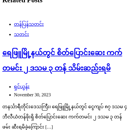
တန်ပြန်သတင်း
သတင်း
ရေဖြူမြို့နယ်တွင် စိတ်ပြောင်းဆေး ကက်
တမင်း ၂ ဒသမ ၃ တန် သိမ်းဆည်းရမိ
ရှင်ယွန်း
November 30, 2023
တနင်္သာရီတိုင်းဒေသကြီး၊ ရေဖြူမြို့နယ်တွင် ငွေကျပ် ၈၇ ဒသမ ၄
ဘီလီယံတန်ဖိုးရှိ စိတ်ပြောင်းဆေး ကက်တမင်း ၂ ဒသမ ၃ တန်
ဖမ်း ဆီးရမိခဲ့ကြောင်း […]