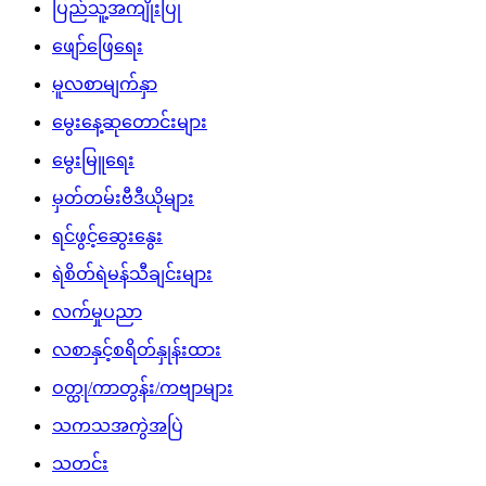
ပြည်သူ့အကျိုးပြု
ဖျော်ဖြေရေး
မူလစာမျက်နှာ
မွေးနေ့ဆုတောင်းများ
မွေးမြူရေး
မှတ်တမ်းဗီဒီယိုများ
ရင်ဖွင့်ဆွေးနွေး
ရဲစိတ်ရဲမန်သီချင်းများ
လက်မှုပညာ
လစာနှင့်စရိတ်နှုန်းထား
ဝတ္ထု/ကာတွန်း/ကဗျာများ
သကသအကွဲအပြဲ
သတင်း