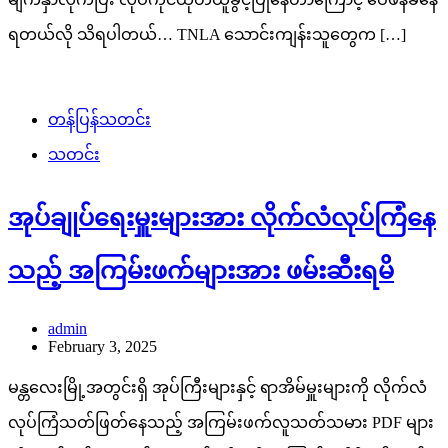
ရတယ်လို သိရပါတယ်… TNLA သောင်းကျန်းသူတွေက […]
တန်ပြန်သတင်း
သတင်း
အုပ်ချုပ်ရေးမှူးများအား လိုက်လံလုပ်ကြံနေ
သည့် အကြမ်းဖက်များအား ဖမ်းဆီးရမိ
admin
February 3, 2025
မန္တလေးမြို့အတွင်းရှိ အုပ်ကြီးများနှင့် ရာအိမ်မှူးများကို လိုက်လံ
လုပ်ကြံသတ်ဖြတ်နေသည့် အကြမ်းဖက်လူသတ်သမား PDF များ