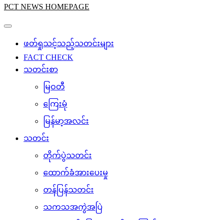
PCT NEWS HOMEPAGE
ဖတ်ရှုသင့်သည့်သတင်းများ
FACT CHECK
သတင်းစာ
မြဝတီ
ကြေးမုံ
မြန်မာ့အလင်း
သတင်း
တိုက်ပွဲသတင်း
ထောက်ခံအားပေးမှု
တန်ပြန်သတင်း
သကသအကွဲအပြဲ