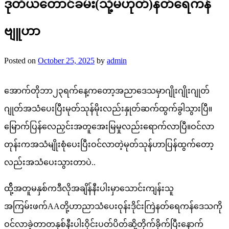
ဒုတိယတောင်ခမ်း(သို့မဟုတ်)နတ်ရေကန်
ဗျူဟာ
Posted on
October 25, 2025
by
admin
အောက်တိုဘာ၂၃ရက်နေ့ကတော့အညာဒေသမှာဂျိုးဂျိုးဂျုတ်
ဂျုတ်အသံပေးပြီးမုတ်သုန်မိုးလည်းနှုတ်ဆက်ထွက်ခွါသွားပြီ။
မြောက်ပြန်လေညှင်းအတူအေးမြမှုလည်းရောက်လာပြီ။ဝင်လာ
တုန်းကအသံမျိုးစုံပေးပြီးဝင်လာတဲ့မုတ်သုန်ဟာပြန်ထွက်တော့
လည်းအသံပေးသွားတာပဲ..
ထို့်အတူမနှစ်ကဒီလိုအချိန်နီးပါးမှာသောင်းကျန်းသူ
အကြမ်းဖက်AAတို့ဟာညာသံပေးဝုန်းဒိုင်းကြဲနတ်ရေကန်ဒေသကို
ဝင်လာခဲ့တာတနှစ်နီးပါးဝိုင်းပတ်ပိတ်ဆို့တိုက်ခိုက်ပြီးနောက်