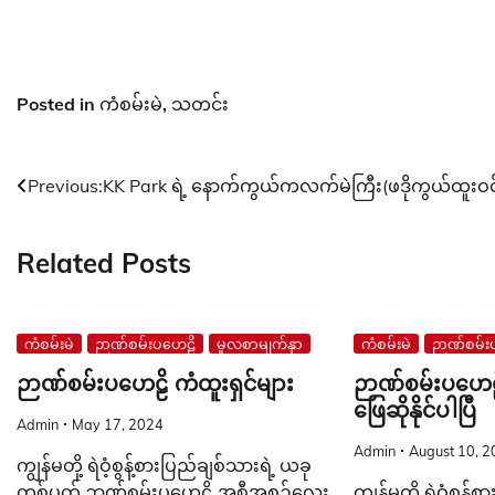
Posted in
ကံစမ်းမဲ
,
သတင်း
Post
Previous:
KK Park ရဲ့ နောက်ကွယ်ကလက်မဲကြီး(ဖဒိုကွယ်ထူးဝင
navigation
Related Posts
ကံစမ်းမဲ
ဉာဏ်စမ်းပဟေဠိ
မူလစာမျက်နှာ
ကံစမ်းမဲ
ဉာဏ်စမ်း
ဉာဏ်စမ်းပဟေဠိ ကံထူးရှင်များ
ဉာဏ်စမ်းပဟေ
ဖြေဆိုနိုင်ပါပြီ
Admin
May 17, 2024
Admin
August 10, 
ကျွန်မတို့ ရဲဝံ့စွန့်စားပြည်ချစ်သားရဲ့ ယခု
တစ်ပတ် ဉာဏ်စမ်းပဟေဠိ အစီအစဉ်လေး
ကျွန်မတို့ ရဲဝံ့စွန