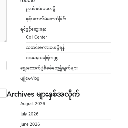
ကံစမ်းမဲ
ဉာဏ်စမ်းပဟေဠိ
ဖုန်းဘေလ်မဲဖောက်ခြင်း
ရင်ဖွင့်ဆွေးနွေး
Call Center
သတင်းစကားပေးပို့ရန်
အမေး/အဖြေကဏ္ဍ
ရွေးကောက်ပွဲစိစစ်တွေ့ရှိချက်များ
ပျိုမေVlog
Archives များနှစ်အလိုက်
August 2026
July 2026
June 2026