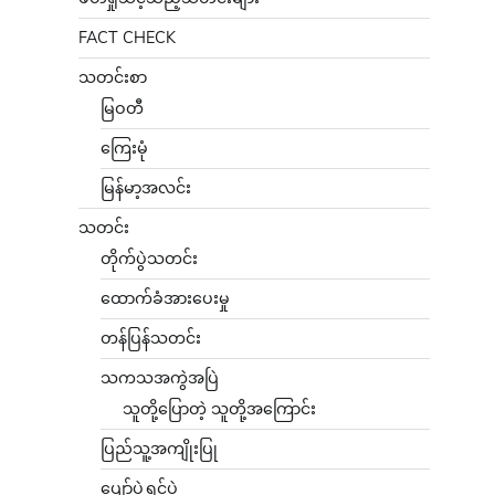
FACT CHECK
သတင်းစာ
မြဝတီ
ကြေးမုံ
မြန်မာ့အလင်း
သတင်း
တိုက်ပွဲသတင်း
ထောက်ခံအားပေးမှု
တန်ပြန်သတင်း
သကသအကွဲအပြဲ
သူတို့ပြောတဲ့ သူတို့အကြောင်း
ပြည်သူ့အကျိုးပြု
ပျော်ပွဲရွှင်ပွဲ