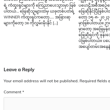
ရဲ့ ကံထူးရှင်များကို ကြေညာပေးသွားမှာ ဖြစ်
ပဟေဠိအစီအစဉ်လေ
ပါတယ်… ဖြေဆိုသူများထဲမှ ယခုတစ်ပတ်ရဲ့
ဖြေဆိုနိုင်ပြီဖြစ်
WINNER ကံထူးရှင်ကတော့….. အခြားဆု
တော့ ၁၅-၈-၂၀၂၃
များကိုတော့ ၁။ ကိုလွှမ်းမိုးနိုင် […]
မှာဖြစ်ပါတယ်။ ဉ
မှာတော့ အဖြေမှန်
ဖြေဆိုရင်ကို ဖုန်း
ပဲဖြစ်ပါတယ်။ ပ
အပျော်တမ်းအနေနဲ့
Leave a Reply
Your email address will not be published.
Required fields
Comment
*