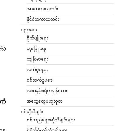
အားကစားသတင်း
နိုင်ငံတကာသတင်း
ပညာပေး
စိုက်ပျိုးရေး
မွေးမြူရေး
က်
ကျန်းမာရေး
လက်မှုပညာ
စစ်ဘက်ဥပဒေ
လစာနှင့်စရိတ်နှုန်းထား
 ကံ
အထွေထွေဗဟုသုတ
စစ်ချီသီချင်း
စစ်သည်ရေး/ဆိုသီချင်းများ
ယခု
ရဲစိတ်ရဲမာန်သီချင်းများ