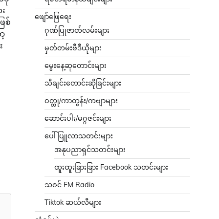
ေး
ဖျော်ဖြေရေး
ဖြစ်
ဂုဏ်ပြုဇာတ်လမ်းများ
ာ့
း
မှတ်တမ်းဗီဒီယိုများ
မွေးနေ့ဆုတောင်းများ
သီချင်းတောင်းဆိုခြင်းများ
ဝတ္ထု/ကာတွန်း/ကဗျာများ
ဆောင်းပါး/မဂ္ဂဇင်းများ
ပေါ်ပြူလာသတင်းများ
အနုပညာရှင်သတင်းများ
ထူးထူးခြားခြား Facebook သတင်းများ
သဇင် FM Radio
Tiktok ဆယ်လီများ