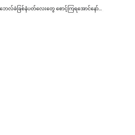
်းဘေလ်ခဲခြစ်နံပတ်လေးတွေ စောင့်ကြရအောင်နော်…