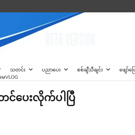
သတင်း
ပညာပေး
စစ်ချီသီချင်း
ဖျော်ဖ
ိုမေVLOG
တင်ပေးလိုက်ပါပြီ