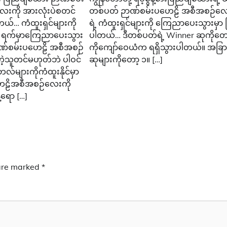
းကို အားလုံးပဲစတင်
တစ်ပတ် ဉာဏ်စမ်းပဟေဠိ အစီအစဉ်လ
ပါတယ်… ကံထူးရှင်များကို
ရဲ့ ကံထူးရှင်များကို ကြေညာပေးသွားမှာ 
 ရက်မှာကြေညာပေးသွား
ပါတယ်… ဒီတစ်ပတ်ရဲ့ Winner ဆုကိုတေ
ာဏ်စမ်းပဟေဠိ အစီအစဉ်
ကိုကျော်ဝေယံက ရရှိသွားပါတယ်။ အခြာ
တဲ့သူတင်မဟုတ်ဘဲ ပါဝင်
ဆုများကိုတော့ ၁။ […]
ဘေလ်များကိုကံထူးနိုင်မှာ
ဟေဠိအစီအစဉ်လေးကို
ရော […]
 are marked
*