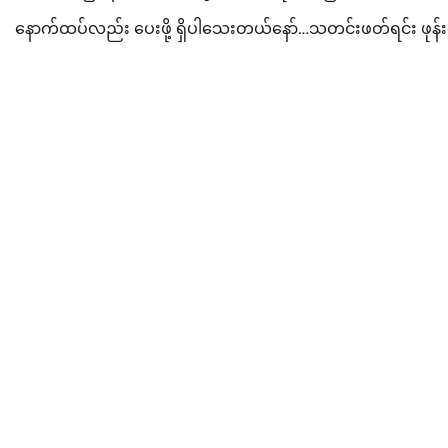
နောက်ထပ်လည်း ပေးဖို့ ရှိပါသေးတယ်နော်…သတင်းဖတ်ရင်း ဖုန