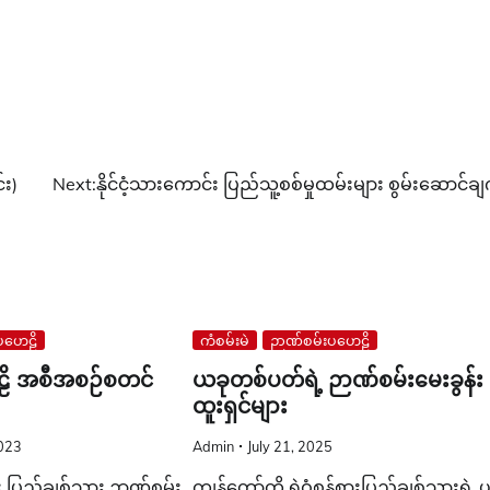
်း)
Next:
နိုင်ငံ့သားကောင်း ပြည်သူ့စစ်မှုထမ်းများ စွမ်းဆောင်ချ
ပဟေဠိ
ကံစမ်းမဲ
ဉာဏ်စမ်းပဟေဠိ
ဠိ အစီအစဉ်စတင်
ယခုတစ်ပတ်ရဲ့ ဉာဏ်စမ်းမေးခွန်း
ထူးရှင်များ
2023
Admin
July 21, 2025
့်စား ပြည်ချစ်သား ဉာဏ်စမ်း
ကျွန်တော်တို့ ရဲဝံ့စွန့်စားပြည်ချစ်သားရဲ့ 