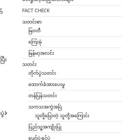
FACT CHECK
က်
သတင်းစာ
မြဝတီ
ကြေးမုံ
မြန်မာ့အလင်း
ြီး
သတင်း
တိုက်ပွဲသတင်း
ထောက်ခံအားပေးမှု
တန်ပြန်သတင်း
သကသအကွဲအပြဲ
ွဲ
သူတို့ပြောတဲ့ သူတို့အကြောင်း
ပြည်သူ့အကျိုးပြု
ပျော်ပွဲရွှင်ပွဲ