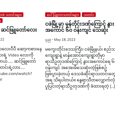
book သတင်းများ
ပေါ်ပြူလာသတင်းများ
သတင်း
း
ငဖဲမြို့မှာ မုန်တိုင်းဒဏ်ကြောင့် နွား
တဲ့ ဆင်ဖြူတော်လေး
အကောင် ၆၀ ဝန်းကျင် သေဆုံး
022
ပုည
May 18, 2023
 ကလေးပီပီ ဆော့ကစားနေ
မကွေးတိုင်းဒေသကြီး၊ ငဖဲမြိုနယ်၊ စည်
းရဲ့ Video လေးကို
ကျေးရွာနဲ့ မာန်အောင်ကျေးရွာတိုမှာ
ါတယ်…… ဆင်ဖြူတော်
ရာသီဥတုဒဏ်ကြောင့် နွားအကောင်ရေ ၆
င်းရဲ့လား…..
ဝန်းကျင် အအေးမိသေဆုံးတဲ့ဖြစ်စဥ်
tube.com/watch?
ဖြစ်ပွားခဲ့တယ့် ဒေသခံဆိုင်ရာသတင်းတွ
Y
အရ သိရပါတယ်။ နွေရာသီတလျှောက်လုံ
ပူပြင်းတဲ့ရာသီဥတုဒဏ်ကို ခံထားရတဲ့ […