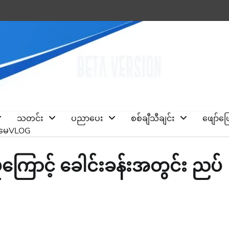
သတင်း
ပညာပေး
စစ်ချီသီချင်း
ဖျော်ဖ
ိုမေVLOG
မှုကြောင့် ခေါင်းခန်းအတွင်း ညပ်