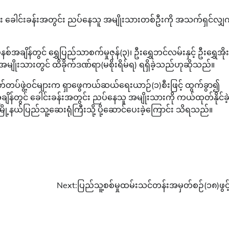
ါ်ပြီး ခေါင်းခန်းအတွင်း ညပ်နေသူ အမျိုးသားတစ်ဦးကို အသက်ရှင်လျှ
ျိန်တွင် ရွှေပြည်သာစက်မှုဇုန်(၃)၊ ဦးရွှေဘင်လမ်းနှင့် ဦးရွှေအိုး
ူ အမျိုးသားတွင် ထိခိုက်ဒဏ်ရာ(မစိုးရိမ်ရ) ရရှိခဲ့သည်ဟုဆိုသည်။
်တပ်ဖွဲ့ဝင်များက ရှာဖွေကယ်ဆယ်ရေးယာဉ်(၁)စီးဖြင့် ထွက်ခွာ၍
ိန်တွင် ခေါင်းခန်းအတွင်း ညပ်နေသူ အမျိုးသားကို ကယ်ထုတ်နိုင်ခဲ့ပ
့နယ်ပြည်သူ့ဆေးရုံကြီးသို့ ပို့ဆောင်ပေးခဲ့ကြောင်း သိရသည်။
Next:
ပြည်သူ့စစ်မှုထမ်းသင်တန်းအမှတ်စဉ်(၁၈)ဖွင့်ပ