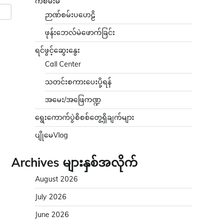
ကံစမ်းမဲ
ဉာဏ်စမ်းပဟေဠိ
ဖုန်းဘေလ်မဲဖောက်ခြင်း
ရင်ဖွင့်ဆွေးနွေး
Call Center
သတင်းစကားပေးပို့ရန်
အမေး/အဖြေကဏ္ဍ
ရွေးကောက်ပွဲစိစစ်တွေ့ရှိချက်များ
ပျိုမေVlog
Archives များနှစ်အလိုက်
August 2026
July 2026
June 2026