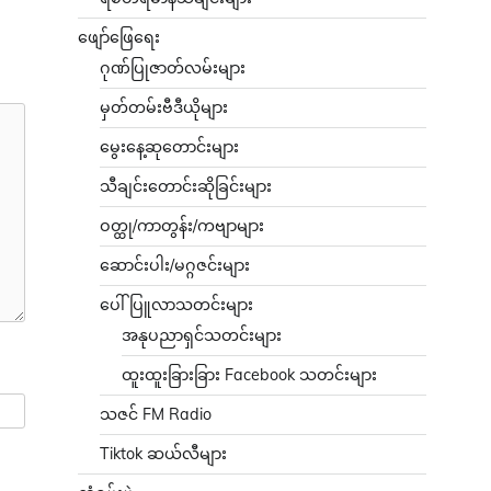
ဖျော်ဖြေရေး
ဂုဏ်ပြုဇာတ်လမ်းများ
မှတ်တမ်းဗီဒီယိုများ
မွေးနေ့ဆုတောင်းများ
သီချင်းတောင်းဆိုခြင်းများ
ဝတ္ထု/ကာတွန်း/ကဗျာများ
ဆောင်းပါး/မဂ္ဂဇင်းများ
ပေါ်ပြူလာသတင်းများ
အနုပညာရှင်သတင်းများ
ထူးထူးခြားခြား Facebook သတင်းများ
သဇင် FM Radio
Tiktok ဆယ်လီများ