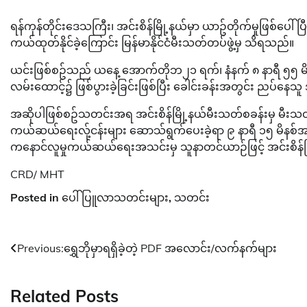
ရန်ကုန်တိုင်းဒေသကြီး၊ အင်းစိန်မြို့နယ်မှာ ယာဥ်တိုက်မှုဖြစ်ပေ
ကယ်ထုတ်နိုင်ခဲ့ကြောင်း မြန်မာနိုင်ငံမီးသတ်တပ်ဖွဲ့မှ သိရသည်။
ယင်းဖြစ်စဥ်သည် ယနေ့ အောက်တိုဘ၂၁ ရက်၊ နံနက် ၈ နာရီ ၅၅ မိနစ်အခ
လမ်းထောင့်၌ ဖြစ်ပွားခဲ့ခြင်းဖြစ်ပြီး ခေါင်းခန်းအတွင်း ညပ်နေသ
အဆိုပါဖြစ်စဥ်သတင်းအရ အင်းစိန်မြို့နယ်မီးသတ်စခန်းမှ မီးသတ
ကယ်ဆယ်ရေးလု့်ငန်းများ ဆောသ်ရွက်ပေးခဲ့ရာ ၉ နာရီ ၁၅ မိနစ်အချ
ကနောင်လူမှုကယ်ဆယ်ရေးအသင်းမှ သူနာတင်ယာဉ်ဖြင့် အင်းစိန်မြို
CRD/ MHT
Posted in
ပေါ်ပြူလာသတင်းများ
,
သတင်း
Post
Previous:
ရွှေဘိုမှာရရှိခဲ့တဲ့ PDF အလောင်း/လက်နက်များ
navigation
Related Posts