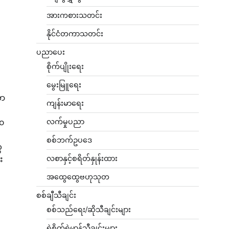
အားကစားသတင်း
နိုင်ငံတကာသတင်း
ပညာပေး
စိုက်ပျိုးရေး
မွေးမြူရေး
သာ
ကျန်းမာရေး
လက်မှုပညာ
၀
စစ်ဘက်ဥပဒေ
ေ
လစာနှင့်စရိတ်နှုန်းထား
း
]
အထွေထွေဗဟုသုတ
စစ်ချီသီချင်း
စစ်သည်ရေး/ဆိုသီချင်းများ
ရဲစိတ်ရဲမာန်သီချင်းများ