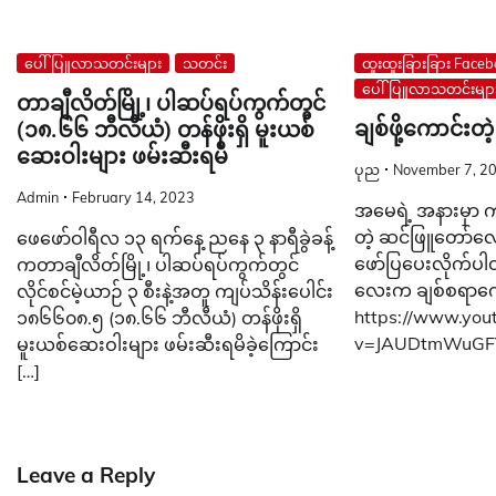
ပေါ်ပြူလာသတင်းများ
သတင်း
ထူးထူးခြားခြား Face
ပေါ်ပြူလာသတင်းမျာ
တာချီလိတ်မြို့၊ ပါဆပ်ရပ်ကွက်တွင်
ချစ်ဖို့ကောင်း
(၁၈.၆၆ ဘီလီယံ) တန်ဖိုးရှိ မူးယစ်
ဆေးဝါးများ ဖမ်းဆီးရမိ
ပုည
November 7, 2
Admin
February 14, 2023
အမေရဲ့ အနားမှာ
တဲ့ ဆင်ဖြူတော်လေ
ဖေဖော်ဝါရီလ ၁၃ ရက်နေ့ ညနေ ၃ နာရီခွဲခန့်
ဖော်ပြပေးလိုက်ပ
ကတာချီလိတ်မြို့၊ ပါဆပ်ရပ်ကွက်တွင်
လေးက ချစ်စရာကော
လိုင်စင်မဲ့ယာဉ် ၃ စီးနဲ့အတူ ကျပ်သိန်းပေါင်း
https://www.you
၁၈၆၆၀၈.၅ (၁၈.၆၆ ဘီလီယံ) တန်ဖိုးရှိ
v=JAUDtmWuGF
မူးယစ်ဆေးဝါးများ ဖမ်းဆီးရမိခဲ့ကြောင်း
[…]
Leave a Reply