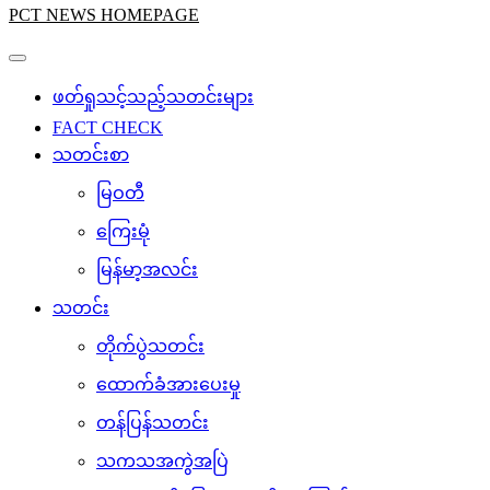
PCT NEWS HOMEPAGE
ဖတ်ရှုသင့်သည့်သတင်းများ
FACT CHECK
သတင်းစာ
မြဝတီ
ကြေးမုံ
မြန်မာ့အလင်း
သတင်း
တိုက်ပွဲသတင်း
ထောက်ခံအားပေးမှု
တန်ပြန်သတင်း
သကသအကွဲအပြဲ