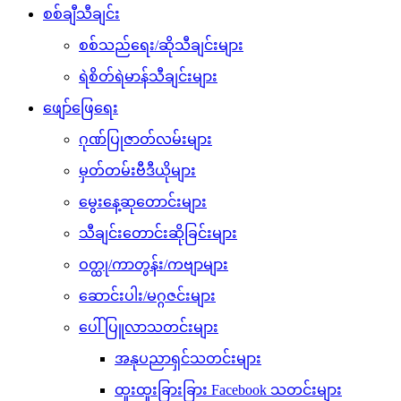
စစ်ချီသီချင်း
စစ်သည်ရေး/ဆိုသီချင်းများ
ရဲစိတ်ရဲမာန်သီချင်းများ
ဖျော်ဖြေရေး
ဂုဏ်ပြုဇာတ်လမ်းများ
မှတ်တမ်းဗီဒီယိုများ
မွေးနေ့ဆုတောင်းများ
သီချင်းတောင်းဆိုခြင်းများ
ဝတ္ထု/ကာတွန်း/ကဗျာများ
ဆောင်းပါး/မဂ္ဂဇင်းများ
ပေါ်ပြူလာသတင်းများ
အနုပညာရှင်သတင်းများ
ထူးထူးခြားခြား Facebook သတင်းများ