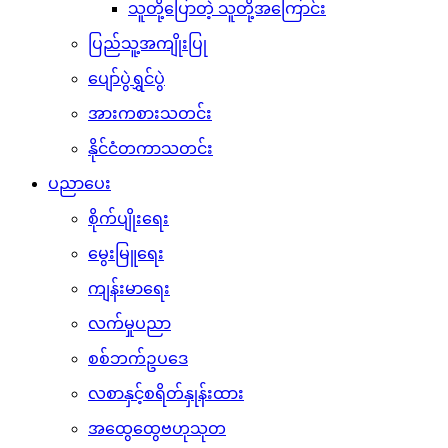
သူတို့ပြောတဲ့ သူတို့အကြောင်း
ပြည်သူ့အကျိုးပြု
ပျော်ပွဲရွှင်ပွဲ
အားကစားသတင်း
နိုင်ငံတကာသတင်း
ပညာပေး
စိုက်ပျိုးရေး
မွေးမြူရေး
ကျန်းမာရေး
လက်မှုပညာ
စစ်ဘက်ဥပဒေ
လစာနှင့်စရိတ်နှုန်းထား
အထွေထွေဗဟုသုတ