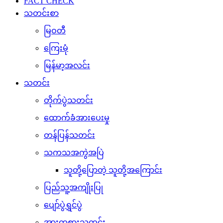
FACT CHECK
သတင်းစာ
မြဝတီ
ကြေးမုံ
မြန်မာ့အလင်း
သတင်း
တိုက်ပွဲသတင်း
ထောက်ခံအားပေးမှု
တန်ပြန်သတင်း
သကသအကွဲအပြဲ
သူတို့ပြောတဲ့ သူတို့အကြောင်း
ပြည်သူ့အကျိုးပြု
ပျော်ပွဲရွှင်ပွဲ
အားကစားသတင်း