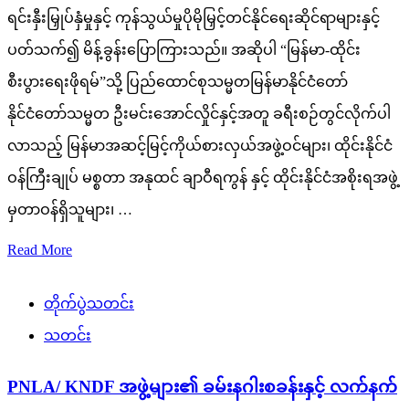
ရင်းနှီးမြှုပ်နှံမှုနှင့် ကုန်သွယ်မှုပိုမိုမြှင့်တင်နိုင်ရေးဆိုင်ရာများနှင့်
ပတ်သက်၍ မိန့်ခွန်းပြောကြားသည်။ အဆိုပါ “မြန်မာ-ထိုင်း
စီးပွားရေးဖိုရမ်”သို့ ပြည်ထောင်စုသမ္မတမြန်မာနိုင်ငံတော်
နိုင်ငံတော်သမ္မတ ဦးမင်းအောင်လှိုင်နှင့်အတူ ခရီးစဉ်တွင်လိုက်ပါ
လာသည့် မြန်မာအဆင့်မြင့်ကိုယ်စားလှယ်အဖွဲ့ဝင်များ၊ ထိုင်းနိုင်ငံ
ဝန်ကြီးချုပ် မစ္စတာ အနုထင် ချာဝီရကွန် နှင့် ထိုင်းနိုင်ငံအစိုးရအဖွဲ့
မှတာဝန်ရှိသူများ၊ …
Read More
တိုက်ပွဲသတင်း
သတင်း
PNLA/ KNDF အဖွဲ့များ၏ ခမ်းနဂါးစခန်းနှင့် လက်နက်