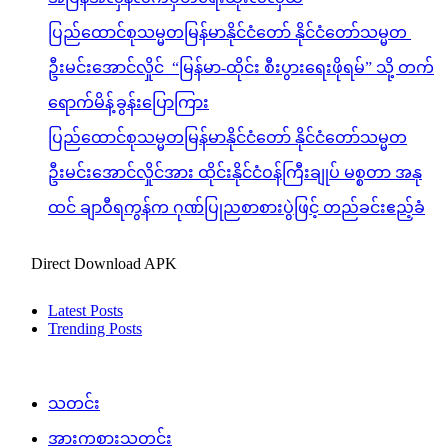
ပြည်ထောင်စုသမ္မတမြန်မာနိုင်ငံတော် နိုင်ငံတော်သမ္မတ
ဦးမင်းအောင်လှိုင် “မြန်မာ-ထိုင်း စီးပွားရေးဖိုရမ်” သို့ တက်
ရောက်မိန့်ခွန်းပြောကြား
ပြည်ထောင်စုသမ္မတမြန်မာနိုင်ငံတော် နိုင်ငံတော်သမ္မတ
ဦးမင်းအောင်လှိုင်အား ထိုင်းနိုင်ငံဝန်ကြီးချုပ် မစ္စတာ အနု
ထင် ချာဝီရကွန်က ဂုဏ်ပြုညစာစားပွဲဖြင့် တည်ခင်းဧည့်ခံ
Direct Download APK
Latest Posts
Trending Posts
သတင်း
အားကစားသတင်း