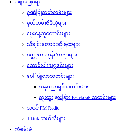
ဖျော်ဖြေရေး
ဂုဏ်ပြုဇာတ်လမ်းများ
မှတ်တမ်းဗီဒီယိုများ
မွေးနေ့ဆုတောင်းများ
သီချင်းတောင်းဆိုခြင်းများ
ဝတ္ထု/ကာတွန်း/ကဗျာများ
ဆောင်းပါး/မဂ္ဂဇင်းများ
ပေါ်ပြူလာသတင်းများ
အနုပညာရှင်သတင်းများ
ထူးထူးခြားခြား Facebook သတင်းများ
သဇင် FM Radio
Tiktok ဆယ်လီများ
ကံစမ်းမဲ