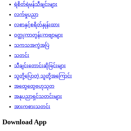
ရဲစိတ်ရဲမန်သီချင်းများ
လက်မှုပညာ
လစာနှင့်စရိတ်နှုန်းထား
ဝတ္ထု/ကာတွန်း/ကဗျာများ
သကသအကွဲအပြဲ
သတင်း
သီချင်းတောင်းဆိုခြင်းများ
သူတို့ပြောတဲ့ သူတို့အကြောင်း
အထွေထွေဗဟုသုတ
အနုပညာရှင်သတင်းများ
အားကစားသတင်း
Download App