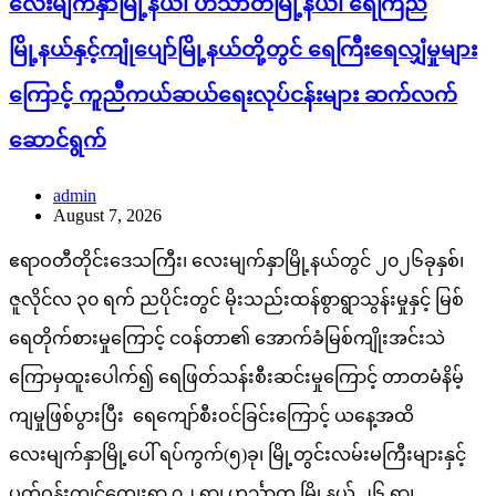
လေးမျက်နှာမြို့နယ်၊ ဟင်္သာတမြို့နယ်၊ ရေကြည်
မြို့နယ်နှင့်ကျုံပျော်မြို့နယ်တို့တွင် ရေကြီးရေလျှံမှုများ
ကြောင့် ကူညီကယ်ဆယ်ရေးလုပ်ငန်းများ ဆက်လက်
ဆောင်ရွက်
admin
August 7, 2026
ဧရာဝတီတိုင်းဒေသကြီး၊ လေးမျက်နှာမြို့နယ်တွင် ၂၀၂၆ခုနှစ်၊
ဇူလိုင်လ ၃၀ ရက် ညပိုင်းတွင် မိုးသည်းထန်စွာရွာသွန်းမှုနှင့် မြစ်
ရေတိုက်စားမှုကြောင့် ငဝန်တာ၏ အောက်ခံမြစ်ကျိုးအင်းသဲ
ကြောမှထူးပေါက်၍ ရေဖြတ်သန်းစီးဆင်းမှုကြောင့် တာတမံနိမ့်
ကျမှုဖြစ်ပွားပြီး ရေကျော်စီးဝင်ခြင်းကြောင့် ယနေ့အထိ
လေးမျက်နှာမြို့ပေါ် ရပ်ကွက်(၅)ခု၊ မြို့တွင်းလမ်းမကြီးများနှင့်
ပတ်ဝန်းကျင်ကျေးရွာ ၇၂ ရွာ၊ ဟင်္သာတ မြို့နယ် ၂၆ ရွာ၊