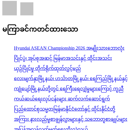
မကြာခင်ကတင်ထားသော
Hyundai ASEAN Championship 2026 အမျိုးသားဘောလုံး
ပြိုင်ပွဲ၊ အုပ်စုအဆင့် မြန်မာအသင်းနှင့် ထိုင်းအသင်း
ယှဉ်ပြိုင်မှု တိုက်ရိုက်ထုတ်လွှင့်မည်
လေးမျက်နှာမြို့နယ်၊ ဟင်္သာတမြို့နယ်၊ ရေကြည်မြို့နယ်နှင့်
ကျုံပျော်မြို့နယ်တို့တွင် ရေကြီးရေလျှံမှုများကြောင့် ကူညီ
ကယ်ဆယ်ရေးလုပ်ငန်းများ ဆက်လက်ဆောင်ရွက်
ပြည်ထောင်စုသမ္မတမြန်မာနိုင်ငံတော်နှင့် ထိုင်းနိုင်ငံတို့
အကြား နားလည်မှုစာချွန်လွှာများနှင့် သဘောတူစာချုပ်များ
အပြန်အလှန်လက်မှတ်ရေးထိုးလဲလှယ်