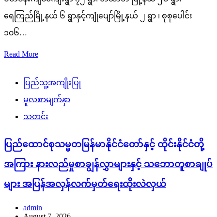
ရေကြည်မြို့နယ် ၆ ရွာနှင့်ကျုံပျော်မြို့နယ် ၂ ရွာ ၊ စုစုပေါင်း
၁၀၆…
Read More
ပြည်သူ့အကျိုးပြု
မူလစာမျက်နှာ
သတင်း
ပြည်ထောင်စုသမ္မတမြန်မာနိုင်ငံတော်နှင့် ထိုင်းနိုင်ငံတို့
အကြား နားလည်မှုစာချွန်လွှာများနှင့် သဘောတူစာချုပ်
များ အပြန်အလှန်လက်မှတ်ရေးထိုးလဲလှယ်
admin
August 7, 2026