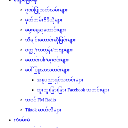
ဂုဏ်ပြုဇာတ်လမ်းများ
မှတ်တမ်းဗီဒီယိုများ
မွေးနေ့ဆုတောင်းများ
သီချင်းတောင်းဆိုခြင်းများ
ဝတ္ထု/ကာတွန်း/ကဗျာများ
ဆောင်းပါး/မဂ္ဂဇင်းများ
ပေါ်ပြူလာသတင်းများ
အနုပညာရှင်သတင်းများ
ထူးထူးခြားခြား Facebook သတင်းများ
သဇင် FM Radio
Tiktok ဆယ်လီများ
ကံစမ်းမဲ