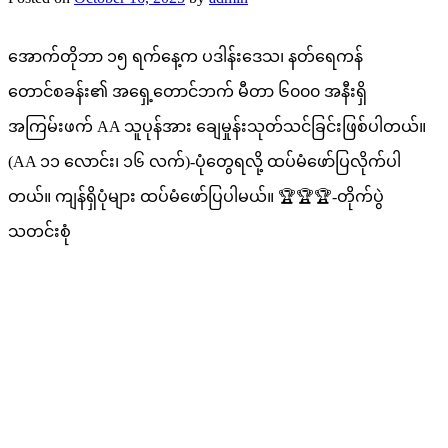
အောက်တိုဘာ ၁၅ ရက်နေ့က ပဒါန်းဒေသ၊ နတ်ရေကန်
တောင်စခန်း၏ အရှေ့တောင်ဘက် မီတာ ၆၀၀၀ အနီးရှိ
အကြမ်းဖက် AA သူပုန်အား ချေမှုန်းသုတ်သင်ခြင်းဖြစ်ပါတယ်။
(AA ၁၁ လောင်း၊ ၁၆ လက်)-ပုံတွေရလို့ ထပ်မံဖော်ပြလိုက်ပါ
တယ်။ ကျန်ရှိပုံများ ထပ်မံဖော်ပြပါမယ်။ 🏆🏆🏆-တိုက်ပွဲ
သတင်းစုံ