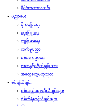
နိုင်ငံတကာသတင်း
ပညာပေး
စိုက်ပျိုးရေး
မွေးမြူရေး
ကျန်းမာရေး
လက်မှုပညာ
စစ်ဘက်ဥပဒေ
လစာနှင့်စရိတ်နှုန်းထား
အထွေထွေဗဟုသုတ
စစ်ချီသီချင်း
စစ်သည်ရေး/ဆိုသီချင်းများ
ရဲစိတ်ရဲမာန်သီချင်းများ