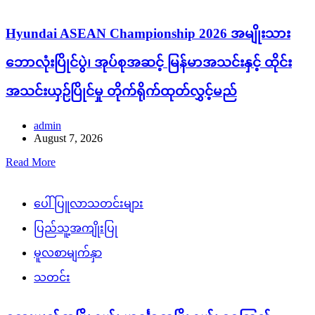
Hyundai ASEAN Championship 2026 အမျိုးသား
ဘောလုံးပြိုင်ပွဲ၊ အုပ်စုအဆင့် မြန်မာအသင်းနှင့် ထိုင်း
အသင်းယှဉ်ပြိုင်မှု တိုက်ရိုက်ထုတ်လွှင့်မည်
admin
August 7, 2026
Read More
ပေါ်ပြူလာသတင်းများ
ပြည်သူ့အကျိုးပြု
မူလစာမျက်နှာ
သတင်း