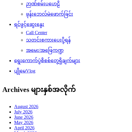
ဉာဏ်စမ်းပဟေဠိ
ဖုန်းဘေလ်မဲဖောက်ခြင်း
ရင်ဖွင့်ဆွေးနွေး
Call Center
သတင်းစကားပေးပို့ရန်
အမေး/အဖြေကဏ္ဍ
ရွေးကောက်ပွဲစိစစ်တွေ့ရှိချက်များ
ပျိုမေVlog
Archives များနှစ်အလိုက်
August 2026
July 2026
June 2026
May 2026
April 2026