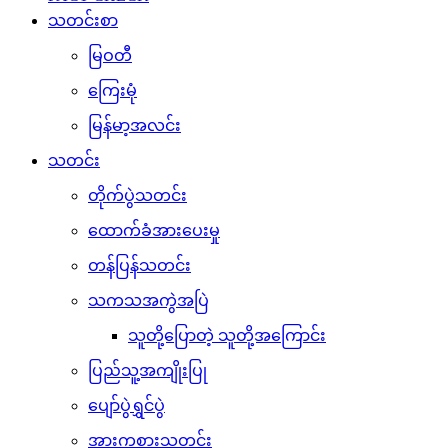
သတင်းစာ
မြဝတီ
ကြေးမုံ
မြန်မာ့အလင်း
သတင်း
တိုက်ပွဲသတင်း
ထောက်ခံအားပေးမှု
တန်ပြန်သတင်း
သကသအကွဲအပြဲ
သူတို့ပြောတဲ့ သူတို့အကြောင်း
ပြည်သူ့အကျိုးပြု
ပျော်ပွဲရွှင်ပွဲ
အားကစားသတင်း