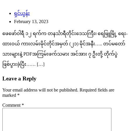
ရှင်ယွန်း
February 13, 2023
ဖေဖော်ဝါရီ ၁၂ ရက်က တနင်္သာရီတိုင်းဒေသကြီး၊ ရေဖြူမြို့ ရေး-
ထားဝယ် ကားလမ်းမိုင်တိုင်အမှတ် (၂၁) မိုင်အနီး….. တပ်မတော်
သားများနဲ့ PDFအကြမ်းဖက်သမား အင်အား ၇ ဦးတို့ တိုက်ပွဲ
ဖြစ်ပွားခဲ့ပြီး…… […]
Leave a Reply
Your email address will not be published.
Required fields are
marked
*
Comment
*