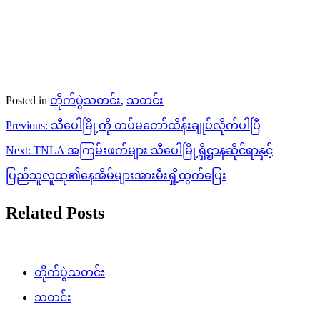
Posted in
တိုက်ပွဲသတင်း
,
သတင်း
Post
Previous:
သီပေါမြို့ကို တပ်မတော်ထိန်းချုပ်လိုက်ပါပြီ
navigation
Next:
TNLA အကြမ်းဖက်များ သီပေါမြို့ရှိဌာနဆိုင်ရာနှင့်
ပြည်သူလူထု၏နေအိမ်များအားမီးရှို့ထွက်ပြေး
Related Posts
တိုက်ပွဲသတင်း
သတင်း