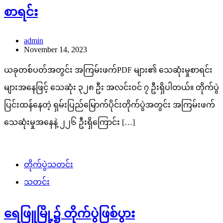
စာရင်း
admin
November 14, 2023
ယခုတစ်ပတ်အတွင်း အကြမ်းဖက်PDF များ၏ သေဆုံးမှုစာရင်း
များအနေဖြင့် သေဆုံး ၃၂၈ ဦး အလင်းဝင် ၇ ဦးရှိပါတယ်။ တိုက်ပွဲ
ပြင်းထန်နေတဲ့ ရှမ်းပြည်မြောက်ပိုင်းတိုက်ပွဲအတွင်း အကြမ်းဖက်
သေဆုံးမှုအနေနဲ့ ၂၂၆ ဦးရှိကြောင်း […]
တိုက်ပွဲသတင်း
သတင်း
ရေဖြူမြို့၌ တိုက်ပွဲဖြစ်ပွား