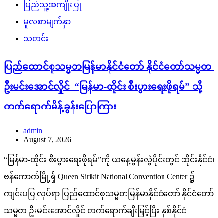
ပြည်သူ့အကျိုးပြု
မူလစာမျက်နှာ
သတင်း
ပြည်ထောင်စုသမ္မတမြန်မာနိုင်ငံတော် နိုင်ငံတော်သမ္မတ
ဦးမင်းအောင်လှိုင် “မြန်မာ-ထိုင်း စီးပွားရေးဖိုရမ်” သို့
တက်ရောက်မိန့်ခွန်းပြောကြား
admin
August 7, 2026
“မြန်မာ-ထိုင်း စီးပွားရေးဖိုရမ်”ကို ယနေ့မွန်းလွဲပိုင်းတွင် ထိုင်းနိုင်ငံ၊
ဗန်ကောက်မြို့ရှိ Queen Sirikit National Convention Center ၌
ကျင်းပပြုလုပ်ရာ ပြည်ထောင်စုသမ္မတမြန်မာနိုင်ငံတော် နိုင်ငံတော်
သမ္မတ ဦးမင်းအောင်လှိုင် တက်ရောက်ချီးမြှင့်ပြီး နှစ်နိုင်ငံ