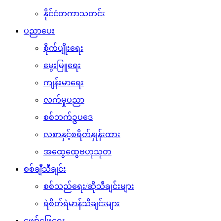
နိုင်ငံတကာသတင်း
ပညာပေး
စိုက်ပျိုးရေး
မွေးမြူရေး
ကျန်းမာရေး
လက်မှုပညာ
စစ်ဘက်ဥပဒေ
လစာနှင့်စရိတ်နှုန်းထား
အထွေထွေဗဟုသုတ
စစ်ချီသီချင်း
စစ်သည်ရေး/ဆိုသီချင်းများ
ရဲစိတ်ရဲမာန်သီချင်းများ
ဖျော်ဖြေရေး