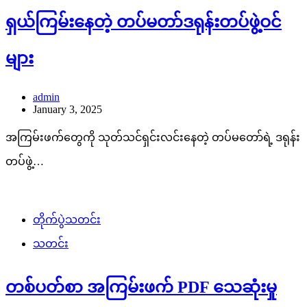
ရှယ်ကြမ်းနေတဲ့ တပ်မတာ်ဒရုန်းတပ်ဖွဲ့ဝင်
များ
admin
January 3, 2025
အကြမ်းဖက်တွေကို သုတ်သင်ရှင်းလင်းနေတဲ့ တပ်မတော်ရဲ့ ဒရုန်း
တပ်ဖွဲ့…
တိုက်ပွဲသတင်း
သတင်း
တစ်ပတ်စာ အကြမ်းဖက် PDF သေဆုံးမှု