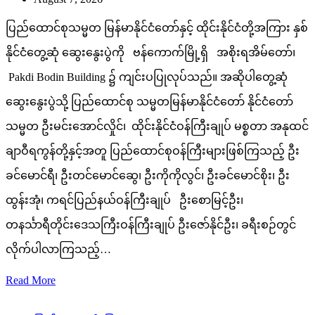
ပြည်ထောင်စုသမ္မတ မြန်မာနိုင်ငံတော်နှင့် ထိုင်းနိုင်ငံတို့အကြား နှစ်
နိုင်ငံတွေ့ဆုံ ဆွေးနွေးပွဲကို ဗန်ကောက်မြို့ရှိ အစိုးရအိမ်တော်၊
Pakdi Bodin Building ၌ ကျင်းပပြုလုပ်သည်။ အဆိုပါတွေ့ဆုံ
ဆွေးနွေးပွဲသို့ ပြည်ထောင်စု သမ္မတမြန်မာနိုင်ငံတော် နိုင်ငံတော်
သမ္မတ ဦးမင်းအောင်လှိုင်၊ ထိုင်းနိုင်ငံဝန်ကြီးချုပ် မစ္စတာ အနုထင်
ချာဝီရကွန်တို့နှင့်အတူ ပြည်ထောင်စုဝန်ကြီးများဖြစ်ကြသည့် ဦး
ခင်မောင်ရီ၊ ဦးတင်မောင်ဆွေ၊ ဦးကိုကိုလွင်၊ ဦးခင်မောင်စိုး၊ ဦး
ထွန်းအုံ၊ ကရင်ပြည်နယ်ဝန်ကြီးချုပ် ဦးစောမြင့်ဦး၊
တနင်္သာရီတိုင်းဒေသကြီးဝန်ကြီးချုပ် ဦးဇော်နိုင်ဦး၊ ခရီးစဉ်တွင်
လိုက်ပါလာကြသည့်…
Read More