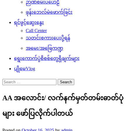
ဉာဏ်စမ်းပဟေဠိ
ဖုန်းဘေလ်မဲဖောက်ခြင်း
ရင်ဖွင့်ဆွေးနွေး
Call Center
သတင်းစကားပေးပို့ရန်
အမေး/အဖြေကဏ္ဍ
ရွေးကောက်ပွဲစိစစ်တွေ့ရှိချက်များ
ပျိုမေVlog
Search
for:
AA အလောင်း/ လက်နက်မှတ်တမ်းဓာတ်ပုံ
များ ဖော်ပြလိုက်ပါတယ်
Posted on
October 16, 2025
by
admin