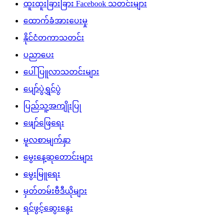
ထူးထူးခြားခြား Facebook သတင်းများ
ထောက်ခံအားပေးမှု
နိုင်ငံတကာသတင်း
ပညာပေး
ပေါ်ပြူလာသတင်းများ
ပျော်ပွဲရွှင်ပွဲ
ပြည်သူ့အကျိုးပြု
ဖျော်ဖြေရေး
မူလစာမျက်နှာ
မွေးနေ့ဆုတောင်းများ
မွေးမြူရေး
မှတ်တမ်းဗီဒီယိုများ
ရင်ဖွင့်ဆွေးနွေး