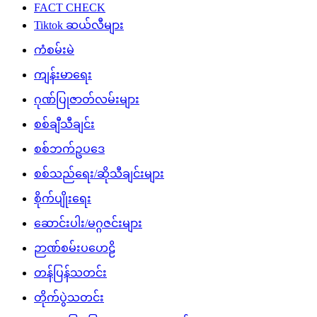
FACT CHECK
Tiktok ဆယ်လီများ
ကံစမ်းမဲ
ကျန်းမာရေး
ဂုဏ်ပြုဇာတ်လမ်းများ
စစ်ချီသီချင်း
စစ်ဘက်ဥပဒေ
စစ်သည်ရေး/ဆိုသီချင်းများ
စိုက်ပျိုးရေး
ဆောင်းပါး/မဂ္ဂဇင်းများ
ဉာဏ်စမ်းပဟေဠိ
တန်ပြန်သတင်း
တိုက်ပွဲသတင်း