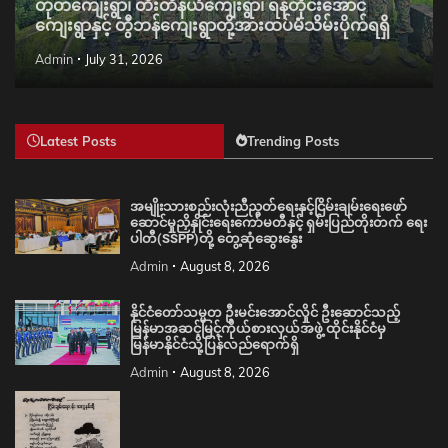
တုတ်ကျေးရွာ၊ တီးတိန်ယံကျေးရွာ၊ ရန်တိုင်းအောင်
ကျေးရွာနှင့် တွီဘန်ကျေးရွာတို့အားထပ်မံသိမ်းပိုက်ရရှိ
Admin
July 31, 2026
Latest Posts
Trending Posts
အမျိုးသားစည်းလုံးညီညွတ်ရေးနှင့်ငြိမ်းချမ်းရေးဖော်
ဆောင်မှုညှိနှိုင်းရေးကော်မတီနှင့် ရှမ်းပြည်တိုးတက် ရေး
ပါတီ(SSPP)တို့ တွေ့ဆုံဆွေးနွေး
Admin
August 8, 2026
နိုင်ငံတော်သမ္မတ ဦးမင်းအောင်လှိုင် ဦးဆောင်သည့်
မြန်မာအဆင့်မြင့်ကိုယ်စားလှယ်အဖွဲ့ ထိုင်းနိုင်ငံမှ
မြန်မာနိုင်ငံသို့ပြန်လည်ရောက်ရှိ
Admin
August 8, 2026