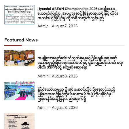
Hyundai ASEAN Championship 2026 အမျိုးသား
ဘောလုံးပြိုင်ပွဲ၊ အုပ်စုအဆင့် မြန်မာအသင်းနှင့် ထိုင်း
အသင်းယှဉ်ပြိုင်မှု တိုက်ရိုက်ထုတ်လွှင့်မည်
Admin
August 7, 2026
Featured News
အမျိုးသားစည်းလုံးညီညွတ်ရေးနှင့်ငြိမ်းချမ်းရေးဖော်
ဆောင်မှုညှိနှိုင်းရေးကော်မတီနှင့် ရှမ်းပြည်တိုးတက် ရေး
ပါတီ(SSPP)တို့ တွေ့ဆုံဆွေးနွေး
Admin
August 8, 2026
နိုင်ငံတော်သမ္မတ ဦးမင်းအောင်လှိုင် ဦးဆောင်သည့်
မြန်မာအဆင့်မြင့်ကိုယ်စားလှယ်အဖွဲ့ ထိုင်းနိုင်ငံမှ
မြန်မာနိုင်ငံသို့ပြန်လည်ရောက်ရှိ
Admin
August 8, 2026