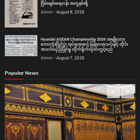
ငြိမ်းချမ်းရေးပန်း အတူနမ်းစို့
Admin
August 8, 2026
Hyundai ASEAN Championship 2026 အမျိုးသား
ဘောလုံးပြိုင်ပွဲ၊ အုပ်စုအဆင့် မြန်မာအသင်းနှင့် ထိုင်း
အသင်းယှဉ်ပြိုင်မှု တိုက်ရိုက်ထုတ်လွှင့်မည်
Admin
August 7, 2026
Popular News