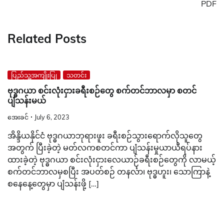
PDF
Related Posts
ပြည်သူ့အကျိုးပြု
သတင်း
ဗုဒ္ဓဂယာ စင်းလုံးငှားခရီးစဉ်တွေ စက်တင်ဘာလမှာ စတင်
ပျံသန်းမယ်
အေးခင်
July 6, 2023
အိန္ဒိယနိုင်ငံ ဗုဒ္ဓဂယာဘုရားဖူး ခရီးစဉ်သွားရောက်လိုသူတွေ
အတွက် ပြီးခဲ့တဲ့ မတ်လကစတင်ကာ ပျံသန်းမှုယာယီရပ်နား
ထားခဲ့တဲ့ ဗုဒ္ဓဂယာ စင်းလုံးငှားလေယာဉ်ခရီးစဉ်တွေကို လာမယ့်
စက်တင်ဘာလမှစပြီး အပတ်စဉ် တနင်္လာ၊ ဗုဒ္ဓဟူး၊ သောကြာနဲ့
စနေနေ့တွေမှာ ပျံသန်းဖို့ […]