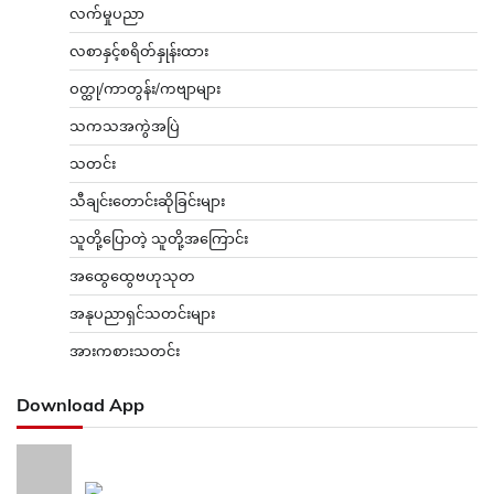
လက်မှုပညာ
လစာနှင့်စရိတ်နှုန်းထား
ဝတ္ထု/ကာတွန်း/ကဗျာများ
သကသအကွဲအပြဲ
သတင်း
သီချင်းတောင်းဆိုခြင်းများ
သူတို့ပြောတဲ့ သူတို့အကြောင်း
အထွေထွေဗဟုသုတ
အနုပညာရှင်သတင်းများ
အားကစားသတင်း
Download App