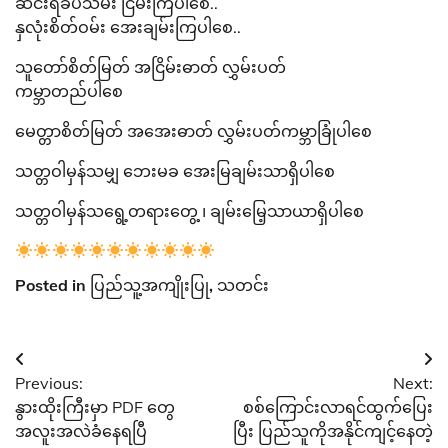
ဆင်းရဲခပ်သိမ်း ငြိမ်းကြပါစေ..
နှလုံးစိတ်ဝမ်း အေးချမ်းကြပါစေ..
သူတော်စိတ်မြတ် အငြိမ်းဓာတ် လွှမ်းပတ်
ကမ္ဘာတည်ပါစေ
မေတ္တာစိတ်မြတ် အအေးဓာတ် လွှမ်းပတ်ကမ္ဘာခြုံပါစေ
သတ္တဝါမှန်သမျှ ဘေးမခ အေးမြချမ်းသာရှိပါစေ
သတ္တဝါမှန်သရွေ့တရားတွေ့ ၊ ချမ်းမြေ့သာယာရှိပါစေ
Posted in
ပြည်သူ့အကျိုးပြု
,
သတင်း
Post
Previous:
Next:
navigation
နွားထိုးကြီးမှာ PDF တွေ
စစ်ကြောင်းလာရင်ထွက်ပြေး
အလူးအလဲခံနေရပြီ
ပြီး ပြည်သူကိုအနိုင်ကျင့်နေတဲ့