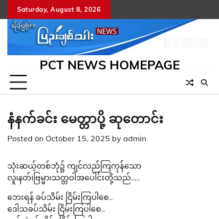
Skip
Saturday, August 8, 2026
to
content
PCT NEWS HOMEPAGE
နံနက်ခင်း မေတ္တာပို့ ဆုတောင်း
Posted on
October 15, 2025
by
admin
သုံးဆယ့်တစ်ဘုံ၌ ကျင်လည်ကြကုန်သော
လူ၊နတ်၊ဗြမ္မာ၊သတ္တဝါအပေါင်းတို့သည်…..
ဘေးရန် ခပ်သိမ်း ငြိမ်းကြပါစေ..
ဒေါသခပ်သိမ်း ငြိမ်းကြပါစေ..