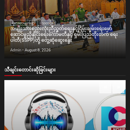
မူလစာမျက်နှာ
သတင်း
အမျိုးသားစည်းလုံးညီညွတ်ရေးနှင့်ငြိမ်းချမ်းရေးဖော်
ဆောင်မှုညှိနှိုင်းရေးကော်မတီနှင့် ရှမ်းပြည်တိုးတက် ရေး
ပါတီ(SSPP)တို့ တွေ့ဆုံဆွေးနွေး
Admin
August 8, 2026
သီချင်းတောင်းဆိုခြင်းများ