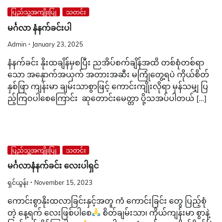
ပြည်သူ့အကျိုးပြု
သတင်း
မင်္ဂလာ နံနက်ခင်းပါ
Admin
January 23, 2025
နံနက်ခင်း နိုးထချိန်မှစပြီး ညအိပ်စက်ချိန်အထိ တစ်စုံတစ်ရာ
သော အနှောက်အယှက် အတားအဆီး မကြုံတွေ့ရပဲ ကိုယ်စိတ်
နှစ်ဖြာ ကျန်းမာ ချမ်းသာစွာဖြင့် ကောင်းကျိုးလိုရာ မှန်သမျှ ပြ
ည့်ကြဝပါစေကြောင်း ဆုတောင်းမေတ္တာ ပို့သအပ်ပါတယ် […]
ပြည်သူ့အကျိုးပြု
သတင်း
မင်္ဂလာနံနက်ခင်း လေးပါရှင်
ရှင်ယွန်း
November 15, 2023
ကောင်းစွာနိုးထလာခြင်းနှင့်အတူ ကံ ကောင်းခြင်း တွေ ပြည့်စုံ
တဲ့ နေ့ရက်‌ လေးဖြစ်ပါစေ
စိတ်ချမ်းသာ၊ ကိုယ်ကျန်းမာ စွာနဲ့