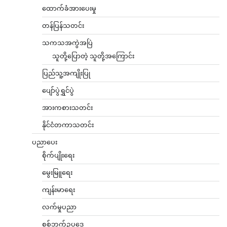
ထောက်ခံအားပေးမှု
တန်ပြန်သတင်း
သကသအကွဲအပြဲ
သူတို့ပြောတဲ့ သူတို့အကြောင်း
ပြည်သူ့အကျိုးပြု
ပျော်ပွဲရွှင်ပွဲ
အားကစားသတင်း
နိုင်ငံတကာသတင်း
ပညာပေး
စိုက်ပျိုးရေး
မွေးမြူရေး
ကျန်းမာရေး
လက်မှုပညာ
စစ်ဘက်ဥပဒေ