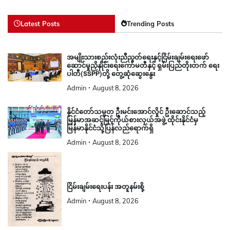
Latest Posts
Trending Posts
အမျိုးသားစည်းလုံးညီညွတ်ရေးနှင့်ငြိမ်းချမ်းရေးဖော်
ဆောင်မှုညှိနှိုင်းရေးကော်မတီနှင့် ရှမ်းပြည်တိုးတက် ရေး
ပါတီ(SSPP)တို့ တွေ့ဆုံဆွေးနွေး
Admin
August 8, 2026
နိုင်ငံတော်သမ္မတ ဦးမင်းအောင်လှိုင် ဦးဆောင်သည့်
မြန်မာအဆင့်မြင့်ကိုယ်စားလှယ်အဖွဲ့ ထိုင်းနိုင်ငံမှ
မြန်မာနိုင်ငံသို့ပြန်လည်ရောက်ရှိ
Admin
August 8, 2026
ငြိမ်းချမ်းရေးပန်း အတူနမ်းစို့
Admin
August 8, 2026