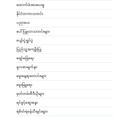
ထောက်ခံအားပေးမှု
နိုင်ငံတကာသတင်း
ပညာပေး
ပေါ်ပြူလာသတင်းများ
ပျော်ပွဲရွှင်ပွဲ
ပြည်သူ့အကျိုးပြု
ဖျော်ဖြေရေး
မူလစာမျက်နှာ
မွေးနေ့ဆုတောင်းများ
မွေးမြူရေး
မှတ်တမ်းဗီဒီယိုများ
ရင်ဖွင့်ဆွေးနွေး
ရဲစိတ်ရဲမန်သီချင်းများ