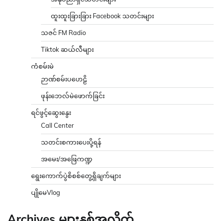
ထူးထူးခြားခြား Facebook သတင်းများ
သဇင် FM Radio
Tiktok ဆယ်လီများ
ကံစမ်းမဲ
ဉာဏ်စမ်းပဟေဠိ
ဖုန်းဘေလ်မဲဖောက်ခြင်း
ရင်ဖွင့်ဆွေးနွေး
Call Center
သတင်းစကားပေးပို့ရန်
အမေး/အဖြေကဏ္ဍ
ရွေးကောက်ပွဲစိစစ်တွေ့ရှိချက်များ
ပျိုမေVlog
Archives များနှစ်အလိုက်