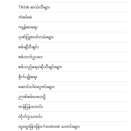
Tiktok ဆယ်လီများ
ကံစမ်းမဲ
ကျန်းမာရေး
ဂုဏ်ပြုဇာတ်လမ်းများ
စစ်ချီသီချင်း
စစ်ဘက်ဥပဒေ
စစ်သည်ရေး/ဆိုသီချင်းများ
စိုက်ပျိုးရေး
ဆောင်းပါး/မဂ္ဂဇင်းများ
ဉာဏ်စမ်းပဟေဠိ
တန်ပြန်သတင်း
တိုက်ပွဲသတင်း
ထူးထူးခြားခြား Facebook သတင်းများ