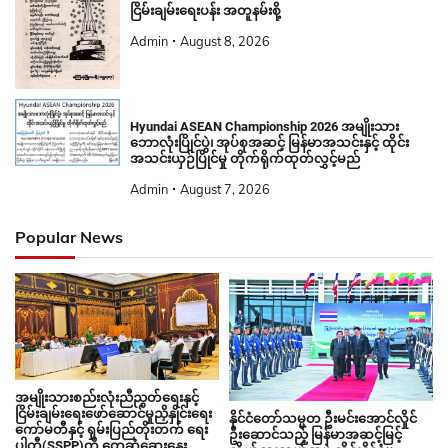
ငြိမ်းချမ်းရေးပန်း အတူနမ်းစို့
Admin
August 8, 2026
Hyundai ASEAN Championship 2026 အမျိုးသား
ဘောလုံးပြိုင်ပွဲ၊ အုပ်စုအဆင့် မြန်မာအသင်းနှင့် ထိုင်း
အသင်းယှဉ်ပြိုင်မှု တိုက်ရိုက်ထုတ်လွှင့်မည်
Admin
August 7, 2026
Popular News
အမျိုးသားစည်းလုံးညီညွတ်ရေးနှင့်
ငြိမ်းချမ်းရေးဖော်ဆောင်မှုညှိနှိုင်းရေး
နိုင်ငံတော်သမ္မတ ဦးမင်းအောင်လှိုင်
ကော်မတီနှင့် ရှမ်းပြည်တိုးတက် ရေး
ဦးဆောင်သည့် မြန်မာအဆင့်မြင့်
ပါတီ(SSPP)တို့ တွေ့ဆုံဆွေးနွေး