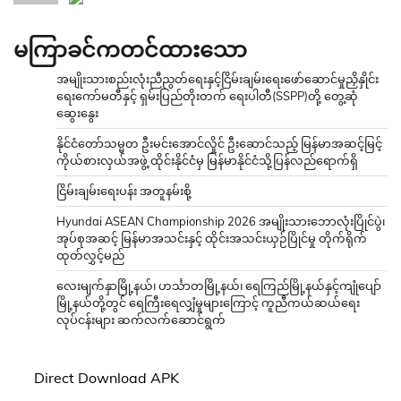
မကြာခင်ကတင်ထားသော
အမျိုးသားစည်းလုံးညီညွတ်ရေးနှင့်ငြိမ်းချမ်းရေးဖော်ဆောင်မှုညှိနှိုင်း
ရေးကော်မတီနှင့် ရှမ်းပြည်တိုးတက် ရေးပါတီ(SSPP)တို့ တွေ့ဆုံ
ဆွေးနွေး
နိုင်ငံတော်သမ္မတ ဦးမင်းအောင်လှိုင် ဦးဆောင်သည့် မြန်မာအဆင့်မြင့်
ကိုယ်စားလှယ်အဖွဲ့ ထိုင်းနိုင်ငံမှ မြန်မာနိုင်ငံသို့ပြန်လည်ရောက်ရှိ
ငြိမ်းချမ်းရေးပန်း အတူနမ်းစို့
Hyundai ASEAN Championship 2026 အမျိုးသားဘောလုံးပြိုင်ပွဲ၊
အုပ်စုအဆင့် မြန်မာအသင်းနှင့် ထိုင်းအသင်းယှဉ်ပြိုင်မှု တိုက်ရိုက်
ထုတ်လွှင့်မည်
လေးမျက်နှာမြို့နယ်၊ ဟင်္သာတမြို့နယ်၊ ရေကြည်မြို့နယ်နှင့်ကျုံပျော်
မြို့နယ်တို့တွင် ရေကြီးရေလျှံမှုများကြောင့် ကူညီကယ်ဆယ်ရေး
လုပ်ငန်းများ ဆက်လက်ဆောင်ရွက်
Direct Download APK