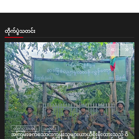
တိုက်ပွဲသတင်း
တိုက်ပွဲသတင်း
သတင်း
အကြမ်းဖက်သောင်းကျန်းသူများယာယီစိုးမိုးထားသည့် ဝိ