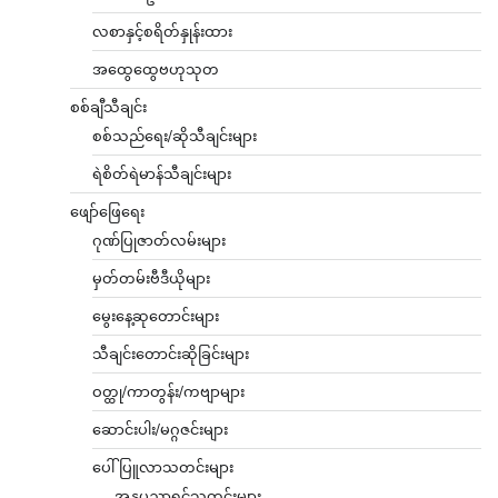
လစာနှင့်စရိတ်နှုန်းထား
အထွေထွေဗဟုသုတ
စစ်ချီသီချင်း
စစ်သည်ရေး/ဆိုသီချင်းများ
ရဲစိတ်ရဲမာန်သီချင်းများ
ဖျော်ဖြေရေး
ဂုဏ်ပြုဇာတ်လမ်းများ
မှတ်တမ်းဗီဒီယိုများ
မွေးနေ့ဆုတောင်းများ
သီချင်းတောင်းဆိုခြင်းများ
ဝတ္ထု/ကာတွန်း/ကဗျာများ
ဆောင်းပါး/မဂ္ဂဇင်းများ
ပေါ်ပြူလာသတင်းများ
အနုပညာရှင်သတင်းများ