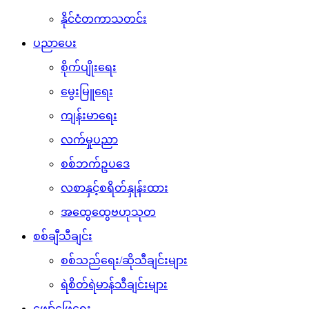
နိုင်ငံတကာသတင်း
ပညာပေး
စိုက်ပျိုးရေး
မွေးမြူရေး
ကျန်းမာရေး
လက်မှုပညာ
စစ်ဘက်ဥပဒေ
လစာနှင့်စရိတ်နှုန်းထား
အထွေထွေဗဟုသုတ
စစ်ချီသီချင်း
စစ်သည်ရေး/ဆိုသီချင်းများ
ရဲစိတ်ရဲမာန်သီချင်းများ
ဖျော်ဖြေရေး