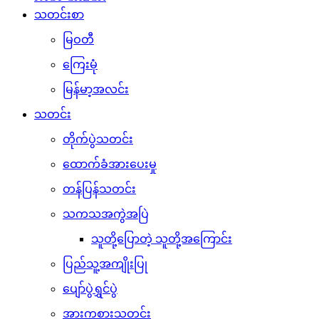
သတင်းစာ
မြဝတီ
ကြေးမုံ
မြန်မာ့အလင်း
သတင်း
တိုက်ပွဲသတင်း
ထောက်ခံအားပေးမှု
တန်ပြန်သတင်း
သကသအကွဲအပြဲ
သူတို့ပြောတဲ့ သူတို့အကြောင်း
ပြည်သူ့အကျိုးပြု
ပျော်ပွဲရွှင်ပွဲ
အားကစားသတင်း