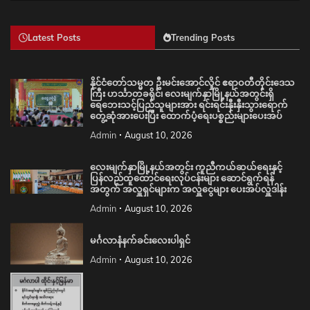
Latest Posts
Trending Posts
နိုင်ငံတော်သမ္မတ ဦးမင်းအောင်လှိုင် ဧရာဝတီတိုင်းဒေသ
ကြီး ဟင်္သာတခရိုင်၊ လေးမျက်နှာမြို့နယ်အတွင်းရှိ
ရေဘေးသင့်ပြည်သူများအား ရင်းရင်းနှီးနှီးသွားရောက်
တွေ့ဆုံအားပေးပြီး ထောက်ပံ့ရေးပစ္စည်းများပေးအပ်
Admin
August 10, 2026
လေးမျက်နှာမြို့နယ်အတွင်း ကူညီကယ်ဆယ်ရေးနှင့်
ပြန်လည်ထူထောင်ရေးလုပ်ငန်းများ ဆောင်ရွက်ရန်
အတွက် အလှူရှင်များက အလှူငွေများ ပေးအပ်လှူဒါန်း
Admin
August 10, 2026
မင်္ဂလာနံနက်ခင်းလေးပါရှင်
Admin
August 10, 2026