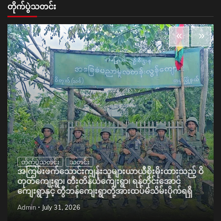
တိုက်ပွဲသတင်း
တိုက်ပွဲသတင်း
သတင်း
အကြမ်းဖက်သောင်းကျန်းသူများယာယီစိုးမိုးထားသည့် ဝိ
တုတ်ကျေးရွာ၊ တီးတိန်ယံကျေးရွာ၊ ရန်တိုင်းအောင်
ကျေးရွာနှင့် တွီဘန်ကျေးရွာတို့အားထပ်မံသိမ်းပိုက်ရရှိ
Admin
July 31, 2026