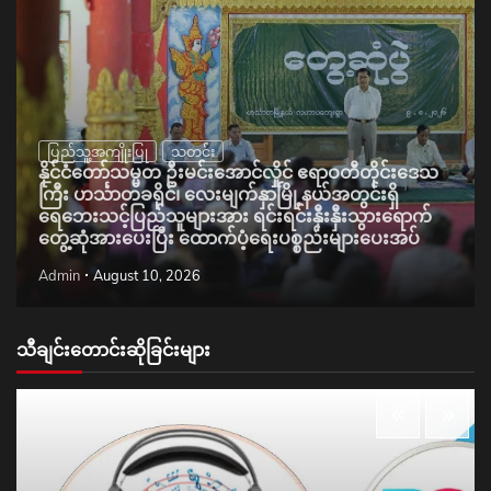
ပြည်သူ့အကျိုးပြု
သတင်း
နိုင်ငံတော်သမ္မတ ဦးမင်းအောင်လှိုင် ဧရာဝတီတိုင်းဒေသ
ကြီး ဟင်္သာတခရိုင်၊ လေးမျက်နှာမြို့နယ်အတွင်းရှိ
ရေဘေးသင့်ပြည်သူများအား ရင်းရင်းနှီးနှီးသွားရောက်
တွေ့ဆုံအားပေးပြီး ထောက်ပံ့ရေးပစ္စည်းများပေးအပ်
Admin
August 10, 2026
သီချင်းတောင်းဆိုခြင်းများ