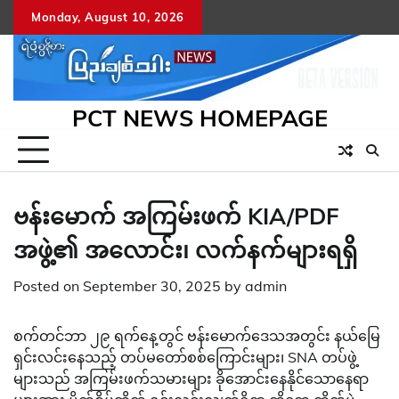
Skip
Monday, August 10, 2026
to
content
PCT NEWS HOMEPAGE
ဗန်းမောက် အကြမ်းဖက် KIA/PDF
အဖွဲ့၏ အလောင်း၊ လက်နက်များရရှိ
Posted on
September 30, 2025
by
admin
စက်တင်ဘာ ၂၉ ရက်နေ့တွင် ဗန်းမောက်ဒေသအတွင်း နယ်မြေ
ရှင်းလင်းနေသည့် တပ်မတော်စစ်ကြောင်းများ၊ SNA တပ်ဖွဲ့
များသည် အကြမ်းဖက်သမားများ ခိုအောင်းနေနိုင်သောနေရာ