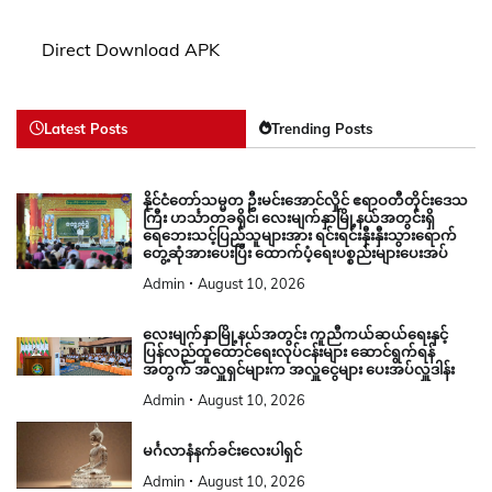
Direct Download APK
Latest Posts
Trending Posts
နိုင်ငံတော်သမ္မတ ဦးမင်းအောင်လှိုင် ဧရာဝတီတိုင်းဒေသ
ကြီး ဟင်္သာတခရိုင်၊ လေးမျက်နှာမြို့နယ်အတွင်းရှိ
ရေဘေးသင့်ပြည်သူများအား ရင်းရင်းနှီးနှီးသွားရောက်
တွေ့ဆုံအားပေးပြီး ထောက်ပံ့ရေးပစ္စည်းများပေးအပ်
Admin
August 10, 2026
လေးမျက်နှာမြို့နယ်အတွင်း ကူညီကယ်ဆယ်ရေးနှင့်
ပြန်လည်ထူထောင်ရေးလုပ်ငန်းများ ဆောင်ရွက်ရန်
အတွက် အလှူရှင်များက အလှူငွေများ ပေးအပ်လှူဒါန်း
Admin
August 10, 2026
မင်္ဂလာနံနက်ခင်းလေးပါရှင်
Admin
August 10, 2026