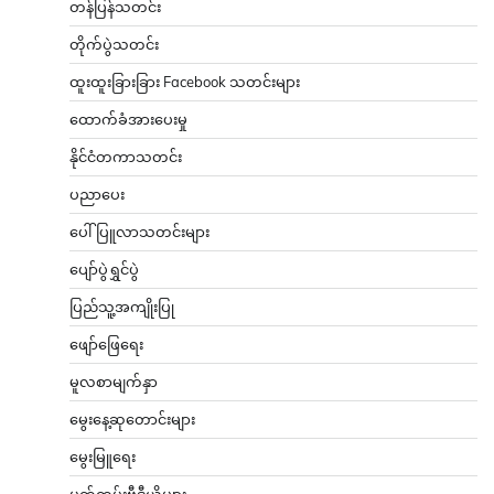
တန်ပြန်သတင်း
တိုက်ပွဲသတင်း
ထူးထူးခြားခြား Facebook သတင်းများ
ထောက်ခံအားပေးမှု
နိုင်ငံတကာသတင်း
ပညာပေး
ပေါ်ပြူလာသတင်းများ
ပျော်ပွဲရွှင်ပွဲ
ပြည်သူ့အကျိုးပြု
ဖျော်ဖြေရေး
မူလစာမျက်နှာ
မွေးနေ့ဆုတောင်းများ
မွေးမြူရေး