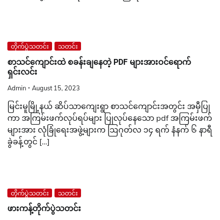
တိုက်ပွဲသတင်း
သတင်း
စာသင်ကျောင်းထဲ စခန်းချနေတဲ့ PDF များအားဝင်ရောက်
ရှင်းလင်း
Admin
August 15, 2023
မြင်းမူမြို့နယ် ဆိပ်သာကျေးရွာ စာသင်ကျောင်းအတွင်း အမှီပြု
ကာ အကြမ်းဖက်လုပ်ရပ်များ ပြုလုပ်နေသော pdf အကြမ်းဖက်
များအား လုံခြုံရေးအဖွဲ့များက ဩဂုတ်လ ၁၄ ရက် နံနက် ၆ နာရီ
ခွဲခန့်တွင် […]
တိုက်ပွဲသတင်း
သတင်း
ဖားကန့်တိုက်ပွဲသတင်း