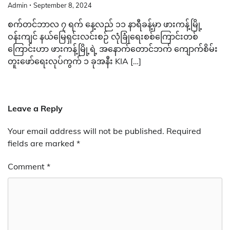
Admin
September 8, 2024
စက်တင်ဘာလ ၇ ရက် နေ့လည် ၁၁ နာရီခန့်မှာ ဖားကန့်မြို့
ဝန်းကျင် နယ်မြေရှင်းလင်းစဉ် လုံခြုံရေးစစ်ကြောင်းတစ်
ကြောင်းဟာ ဖားကန့်မြို့ရဲ့ အနောက်တောင်ဘက် ကျောက်စိမ်း
တူးဖော်ရေးလုပ်ကွက် ၁ ခုအနီး KIA […]
Leave a Reply
Your email address will not be published.
Required
fields are marked
*
Comment
*