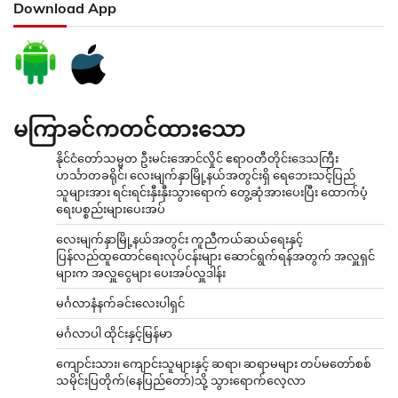
Download App
မကြာခင်ကတင်ထားသော
နိုင်ငံတော်သမ္မတ ဦးမင်းအောင်လှိုင် ဧရာဝတီတိုင်းဒေသကြီး
ဟင်္သာတခရိုင်၊ လေးမျက်နှာမြို့နယ်အတွင်းရှိ ရေဘေးသင့်ပြည်
သူများအား ရင်းရင်းနှီးနှီးသွားရောက် တွေ့ဆုံအားပေးပြီး ထောက်ပံ့
ရေးပစ္စည်းများပေးအပ်
လေးမျက်နှာမြို့နယ်အတွင်း ကူညီကယ်ဆယ်ရေးနှင့်
ပြန်လည်ထူထောင်ရေးလုပ်ငန်းများ ဆောင်ရွက်ရန်အတွက် အလှူရှင်
များက အလှူငွေများ ပေးအပ်လှူဒါန်း
မင်္ဂလာနံနက်ခင်းလေးပါရှင်
မင်္ဂလာပါ ထိုင်းနှင့်မြန်မာ
ကျောင်းသား၊ ကျောင်းသူများနှင့် ဆရာ၊ ဆရာမများ တပ်မတော်စစ်
သမိုင်းပြတိုက်(နေပြည်တော်)သို့ သွားရောက်လေ့လာ