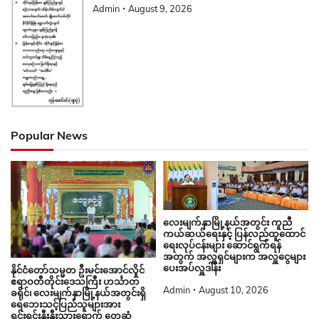
Admin
August 9, 2026
Popular News
လေးမျက်နှာမြို့နယ်အတွင်း ကူညီ
ကယ်ဆယ်ရေးနှင့် ပြန်လည်ထူထောင်
ရေးလုပ်ငန်းများ ဆောင်ရွက်ရန်
အတွက် အလှူရှင်များက အလှူငွေများ
ပေးအပ်လှူဒါန်း
နိုင်ငံတော်သမ္မတ ဦးမင်းအောင်လှိုင်
ဧရာဝတီတိုင်းဒေသကြီး ဟင်္သာတ
Admin
August 10, 2026
ခရိုင်၊ လေးမျက်နှာမြို့နယ်အတွင်းရှိ
ရေဘေးသင့်ပြည်သူများအား
ရင်းရင်းနှီးနှီးသွားရောက် တွေ့ဆုံ