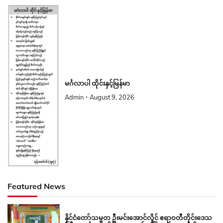
မင်္ဂလာပါ ထိုင်းနှင့်မြန်မာ
Admin
August 9, 2026
Featured News
နိုင်ငံတော်သမ္မတ ဦးမင်းအောင်လှိုင် ဧရာဝတီတိုင်းဒေသ