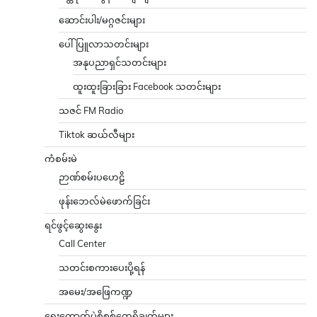
ဆောင်းပါး/မဂ္ဂဇင်းများ
ပေါ်ပြူလာသတင်းများ
အနုပညာရှင်သတင်းများ
ထူးထူးခြားခြား Facebook သတင်းများ
သဇင် FM Radio
Tiktok ဆယ်လီများ
ကံစမ်းမဲ
ဉာဏ်စမ်းပဟေဠိ
ဖုန်းဘေလ်မဲဖောက်ခြင်း
ရင်ဖွင့်ဆွေးနွေး
Call Center
သတင်းစကားပေးပို့ရန်
အမေး/အဖြေကဏ္ဍ
ရွေးကောက်ပွဲစိစစ်တွေ့ရှိချက်များ