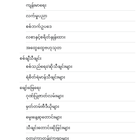
ကျန်းမာရေး
လက်မှုပညာ
စစ်ဘက်ဥပဒေ
လစာနှင့်စရိတ်နှုန်းထား
အထွေထွေဗဟုသုတ
စစ်ချီသီချင်း
စစ်သည်ရေး/ဆိုသီချင်းများ
ရဲစိတ်ရဲမာန်သီချင်းများ
ဖျော်ဖြေရေး
ဂုဏ်ပြုဇာတ်လမ်းများ
မှတ်တမ်းဗီဒီယိုများ
မွေးနေ့ဆုတောင်းများ
သီချင်းတောင်းဆိုခြင်းများ
ဝတ္ထု/ကာတွန်း/ကဗျာများ