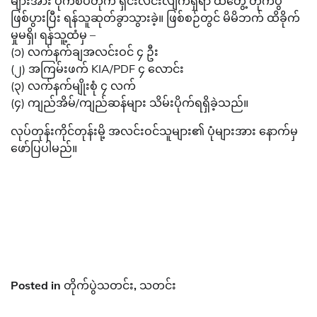
များအား ပိုက်စိပ်တိုက် ရှင်းလင်းလျက်ရှိရာ ထိတွေ့ တိုက်ပွဲ
ဖြစ်ပွားပြီး ရန်သူဆုတ်ခွာသွားခဲ့။ ဖြစ်စဉ်တွင် မိမိဘက် ထိခိုက်
မှုမရှိ၊ ရန်သူ့ထံမှ –
(၁) လက်နက်ချအလင်းဝင် ၄ ဦး
(၂) အကြမ်းဖက် KIA/PDF ၄ လောင်း
(၃) လက်နက်မျိုးစုံ ၄ လက်
(၄) ကျည်အိမ်/ကျည်ဆန်များ သိမ်းပိုက်ရရှိခဲ့သည်။
လုပ်တုန်းကိုင်တုန်းမို့ အလင်းဝင်သူများ၏ ပုံများအား နောက်မှ
ဖော်ပြပါမည်။
Posted in
တိုက်ပွဲသတင်း
,
သတင်း