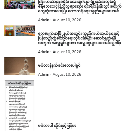
ကြီး ဟင်္သာတခရိုင်၊ လေးမျက်နှာမြို့နယ်အတွင်းရှိ
ရေဘေးသင့်ပြည်သူများအား ရင်းရင်းနှီးနှီးသွားရောက်
တွေ့ဆုံအားပေးပြီး ထောက်ပံ့ရေးပစ္စည်းများပေးအပ်
Admin
August 10, 2026
လေးမျက်နှာမြို့နယ်အတွင်း ကူညီကယ်ဆယ်ရေးနှင့်
ပြန်လည်ထူထောင်ရေးလုပ်ငန်းများ ဆောင်ရွက်ရန်
အတွက် အလှူရှင်များက အလှူငွေများ ပေးအပ်လှူဒါန်း
Admin
August 10, 2026
မင်္ဂလာနံနက်ခင်းလေးပါရှင်
Admin
August 10, 2026
မင်္ဂလာပါ ထိုင်းနှင့်မြန်မာ