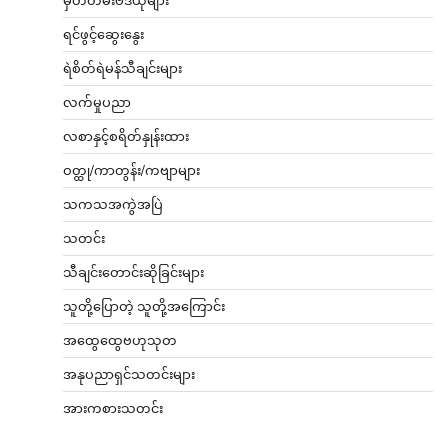
မှတ်တမ်းဗီဒီယိုများ
ရင်ဖွင့်ဆွေးနွေး
ရဲစိတ်ရဲမန်သီချင်းများ
လက်မှုပညာ
လစာနှင့်စရိတ်နှုန်းထား
ဝတ္ထု/ကာတွန်း/ကဗျာများ
သကသအကွဲအပြဲ
သတင်း
သီချင်းတောင်းဆိုခြင်းများ
သူတို့ပြောတဲ့ သူတို့အကြောင်း
အထွေထွေဗဟုသုတ
အနုပညာရှင်သတင်းများ
အားကစားသတင်း