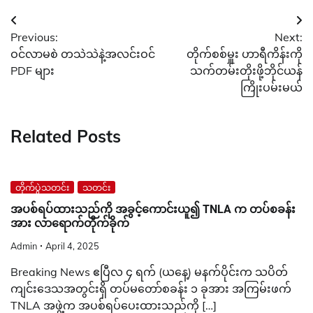
Post
Previous:
Next:
navigation
ဝင်လာမစဲ တသဲသဲနဲ့အလင်းဝင်
တိုက်စစ်မှူး ဟာရီကိန်းကို
PDF များ
သက်တမ်းတိုးဖို့ဘိုင်ယန်
ကြိုးပမ်းမယ်
Related Posts
တိုက်ပွဲသတင်း
သတင်း
အပစ်ရပ်ထားသည်ကို အခွင့်ကောင်းယူ၍ TNLA က တပ်စခန်း
အား လာရောက်တိုက်ခိုက်
Admin
April 4, 2025
Breaking News ဧပြီလ ၄ ရက် (ယနေ့) မနက်ပိုင်းက သပိတ်
ကျင်းဒေသအတွင်းရှိ တပ်မတော်စခန်း ၁ ခုအား အကြမ်းဖက်
TNLA အဖွဲ့က အပစ်ရပ်ပေးထားသည်ကို […]