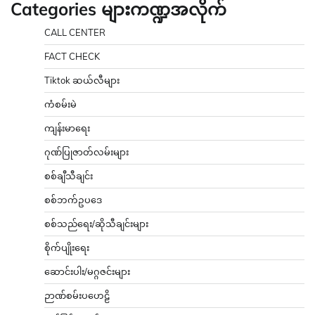
Categories များကဏ္ဍအလိုက်
CALL CENTER
FACT CHECK
Tiktok ဆယ်လီများ
ကံစမ်းမဲ
ကျန်းမာရေး
ဂုဏ်ပြုဇာတ်လမ်းများ
စစ်ချီသီချင်း
စစ်ဘက်ဥပဒေ
စစ်သည်ရေး/ဆိုသီချင်းများ
စိုက်ပျိုးရေး
ဆောင်းပါး/မဂ္ဂဇင်းများ
ဉာဏ်စမ်းပဟေဠိ