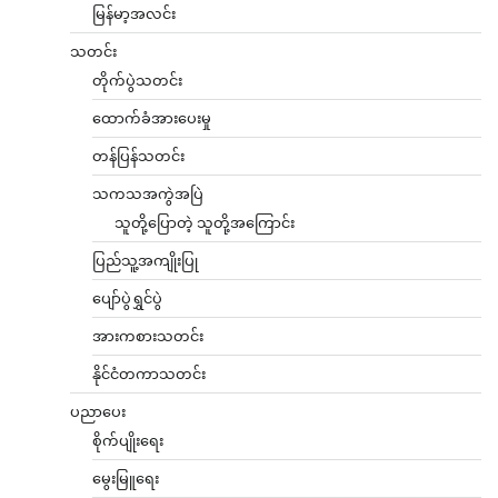
မြန်မာ့အလင်း
သတင်း
တိုက်ပွဲသတင်း
ထောက်ခံအားပေးမှု
တန်ပြန်သတင်း
သကသအကွဲအပြဲ
သူတို့ပြောတဲ့ သူတို့အကြောင်း
ပြည်သူ့အကျိုးပြု
ပျော်ပွဲရွှင်ပွဲ
အားကစားသတင်း
နိုင်ငံတကာသတင်း
ပညာပေး
စိုက်ပျိုးရေး
မွေးမြူရေး