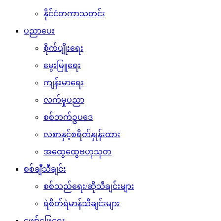
နိုင်ငံတကာသတင်း
ပညာပေး
စိုက်ပျိုးရေး
မွေးမြူရေး
ကျန်းမာရေး
လက်မှုပညာ
စစ်ဘက်ဥပဒေ
လစာနှင့်စရိတ်နှုန်းထား
အထွေထွေဗဟုသုတ
စစ်ချီသီချင်း
စစ်သည်ရေး/ဆိုသီချင်းများ
ရဲစိတ်ရဲမာန်သီချင်းများ
ဖျော်ဖြေရေး