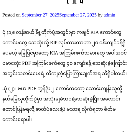
Posted on
September 27, 2025
September 27, 2025
by
admin
ပုံ (၁)။ လန်ဆယ်မြို့တိုက်ပွဲအတွင်းမှာ ကချင် KIA ကောင်တွေ၊
ကောင်မတွေ သေဆုံးလို့ RIP လုပ်ထားတာဟာ ၂၀ ဝန်းကျင်ခန့်ရှိ
ပေမယ့် မြေပြင်မှာတော့ KIA အကြမ်းဖက်သမားတွေ အပါအဝင်
ဗမာငတုံး PDF အကြမ်းဖက်တွေ ၄၀ ကျော်ခန့် သေဆုံးခဲ့ကြောင်း
အတွင်းသတင်းပေးရဲ့ တိကျတဲ့ပြောကြားချက်အရ သိရှိပါတယ်။
-ပုံ (၂)။ ဗမာ PDF ကွန်ဒုံး ၂ ကောင်ကတော့ သောင်းကျန်းသူတို့
နယ်မြေလုတိုက်ပွဲမှာ အသုံးချခံဘဝနဲ့သေဆုံးခဲ့ပြီး အလောင်း
တောင်ပြန်မရလို့ ဓာတ်ပုံလေးနဲ့ပဲ မသာချလိုက်ရတာ စိတ်မ
ကောင်းစရာပါ။