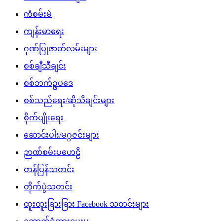
ကံစမ်းမဲ
ကျန်းမာရေး
ဂုဏ်ပြုဇာတ်လမ်းများ
စစ်ချီသီချင်း
စစ်ဘက်ဥပဒေ
စစ်သည်ရေး/ဆိုသီချင်းများ
စိုက်ပျိုးရေး
ဆောင်းပါး/မဂ္ဂဇင်းများ
ဉာဏ်စမ်းပဟေဠိ
တန်ပြန်သတင်း
တိုက်ပွဲသတင်း
ထူးထူးခြားခြား Facebook သတင်းများ