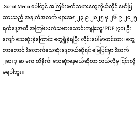
-Social Media ပေါ်တွင် အကြမ်းဖက်သမားတွေကိုယ်တိုင် ဖော်ပြ
ထားသည့် အချက်အလက် များအရ ၂၃-၉-၂၀၂၅ မှ ၂၆-၉-၂၀၂၅
ရက်နေ့အထိ အကြမ်းဖက်သမားသောင်းကျန်းသူ/ PDF (၇၀) ဦး
ကျော် သေဆုံးခဲ့ကြောင်း တွေ့ရှိခဲ့ရပြီး လိုင်းပေါ်မှာတင်ထား၊ တွေ့
တာတောင် ဒီလောက်သေဆုံးနေတယ်ဆိုရင် မြေပြင်မှာ ဒီထက်
၂ဆ၊ ၃ ဆ မက ထိခိုက်၊ သေဆုံးနေမယ်ဆိုတာ ဘယ်လိုမှ ငြင်းလို့
မရပါဘူး။