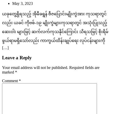
May 3, 2023
ယခုတွေ့ရှိရသည့် အိုမီခရွန် ဗီဇပြောင်းမျိုးကွဲအား ကုသရာတွင်
လည်း ယခင် ကိုဗစ်-၁၉ မျိုးကွဲများကုသရာတွင် အသုံးပြုသည့်
ဆေးဝါး များဖြင့် ဆက်လက်ကုသနိုင်ကြောင်း သိရသဖြင့် စိုးရိမ်
ဖွယ်ရာမရှိသော်လည်း ကာကွယ်ထိန်းချုပ်ရေး လုပ်ငန်းများကို
[…]
Leave a Reply
Your email address will not be published.
Required fields are
marked
*
Comment
*