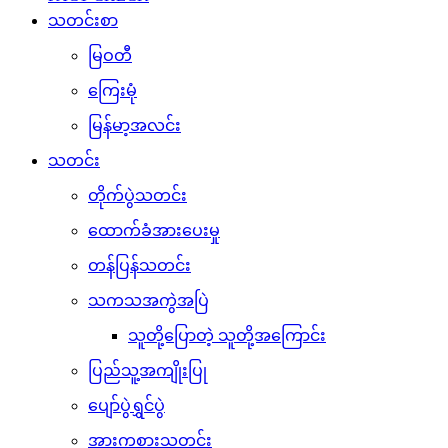
သတင်းစာ
မြဝတီ
ကြေးမုံ
မြန်မာ့အလင်း
သတင်း
တိုက်ပွဲသတင်း
ထောက်ခံအားပေးမှု
တန်ပြန်သတင်း
သကသအကွဲအပြဲ
သူတို့ပြောတဲ့ သူတို့အကြောင်း
ပြည်သူ့အကျိုးပြု
ပျော်ပွဲရွှင်ပွဲ
အားကစားသတင်း