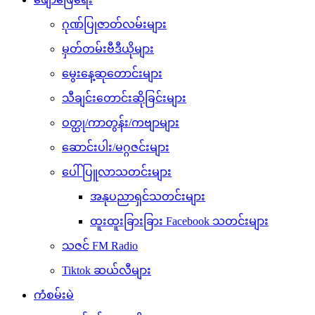
ဂုဏ်ပြုဇာတ်လမ်းများ
မှတ်တမ်းဗီဒီယိုများ
မွေးနေ့ဆုတောင်းများ
သီချင်းတောင်းဆိုခြင်းများ
ဝတ္ထု/ကာတွန်း/ကဗျာများ
ဆောင်းပါး/မဂ္ဂဇင်းများ
ပေါ်ပြူလာသတင်းများ
အနုပညာရှင်သတင်းများ
ထူးထူးခြားခြား Facebook သတင်းများ
သဇင် FM Radio
Tiktok ဆယ်လီများ
ကံစမ်းမဲ