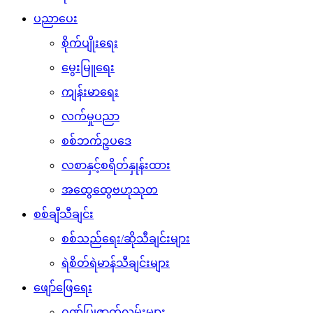
ပညာပေး
စိုက်ပျိုးရေး
မွေးမြူရေး
ကျန်းမာရေး
လက်မှုပညာ
စစ်ဘက်ဥပဒေ
လစာနှင့်စရိတ်နှုန်းထား
အထွေထွေဗဟုသုတ
စစ်ချီသီချင်း
စစ်သည်ရေး/ဆိုသီချင်းများ
ရဲစိတ်ရဲမာန်သီချင်းများ
ဖျော်ဖြေရေး
ဂုဏ်ပြုဇာတ်လမ်းများ