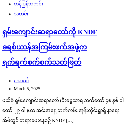
တန်ပြန်သတင်း
သတင်း
ရှမ်းကျောင်းဆရာတော်ကို KNDF
ခရစ်ယာန်အကြမ်းဖက်အဖွဲ့က
ရက်ရက်စက်စက်သတ်ဖြတ်
အေးခင်
March 5, 2025
ဖယ်ခုံ ရှမ်းကျောင်းဆရာတော် (ဉီးဓမ္မသာရ သက်တော် ၄၈ နှစ် ဝါ
တော် ၂၉ ဝါ )ဟာ အင်းအရှေ့ဘက်ကမ်း အုန်းတိုင်းရွာရှိ နာရေး
အိမ်တွင် တရားပေးနေစဉ် KNDF […]