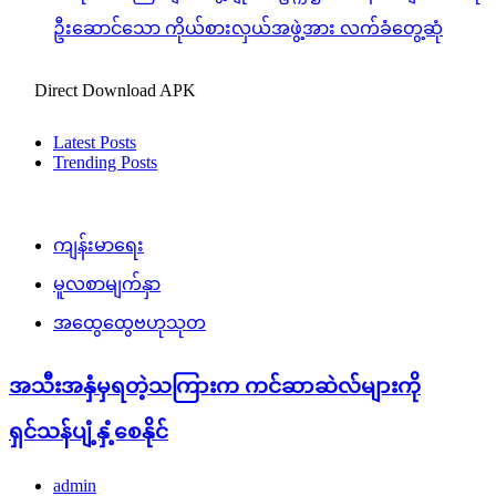
ဦးဆောင်သော ကိုယ်စားလှယ်အဖွဲ့အား လက်ခံတွေ့ဆုံ
Direct Download APK
Latest Posts
Trending Posts
ကျန်းမာရေး
မူလစာမျက်နှာ
အထွေထွေဗဟုသုတ
အသီးအနှံမှရတဲ့သကြားက ကင်ဆာဆဲလ်များကို
ရှင်သန်ပျံ့နှံ့စေနိုင်
admin