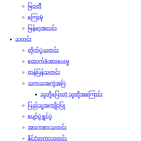
မြဝတီ
ကြေးမုံ
မြန်မာ့အလင်း
သတင်း
တိုက်ပွဲသတင်း
ထောက်ခံအားပေးမှု
တန်ပြန်သတင်း
သကသအကွဲအပြဲ
သူတို့ပြောတဲ့ သူတို့အကြောင်း
ပြည်သူ့အကျိုးပြု
ပျော်ပွဲရွှင်ပွဲ
အားကစားသတင်း
နိုင်ငံတကာသတင်း