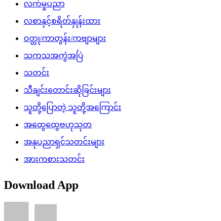
လက်မှုပညာ
လစာနှင့်စရိတ်နှုန်းထား
ဝတ္ထု/ကာတွန်း/ကဗျာများ
သကသအကွဲအပြဲ
သတင်း
သီချင်းတောင်းဆိုခြင်းများ
သူတို့ပြောတဲ့ သူတို့အကြောင်း
အထွေထွေဗဟုသုတ
အနုပညာရှင်သတင်းများ
အားကစားသတင်း
Download App