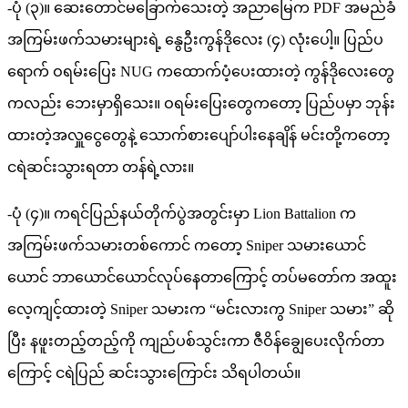
-ပုံ (၃)။ ဆေးတောင်မခြောက်သေးတဲ့ အညာမြေက PDF အမည်ခံ
အကြမ်းဖက်သမားများရဲ့ နွေဦးကွန်ဒိုလေး (၄) လုံးပေါ့။ ပြည်ပ
ရောက် ဝရမ်းပြေး NUG ကထောက်ပံ့ပေးထားတဲ့ ကွန်ဒိုလေးတွေ
ကလည်း ဘေးမှာရှိသေး။ ဝရမ်းပြေးတွေကတော့ ပြည်ပမှာ ဘုန်း
ထားတဲ့အလှူငွေတွေနဲ့ သောက်စားပျော်ပါးနေချိန် မင်းတို့ကတော့
ငရဲဆင်းသွားရတာ တန်ရဲ့လား။
-ပုံ (၄)။ ကရင်ပြည်နယ်တိုက်ပွဲအတွင်းမှာ Lion Battalion က
အကြမ်းဖက်သမားတစ်ကောင် ကတော့ Sniper သမားယောင်
ယောင် ဘာယောင်ယောင်လုပ်နေတာကြောင့် တပ်မတော်က အထူး
လေ့ကျင့်ထားတဲ့ Sniper သမားက “မင်းလားကွ Sniper သမား” ဆို
ပြီး နဖူးတည့်တည့်ကို ကျည်ပစ်သွင်းကာ ဇီဝိန်ချွေပေးလိုက်တာ
ကြောင့် ငရဲပြည် ဆင်းသွားကြောင်း သိရပါတယ်။