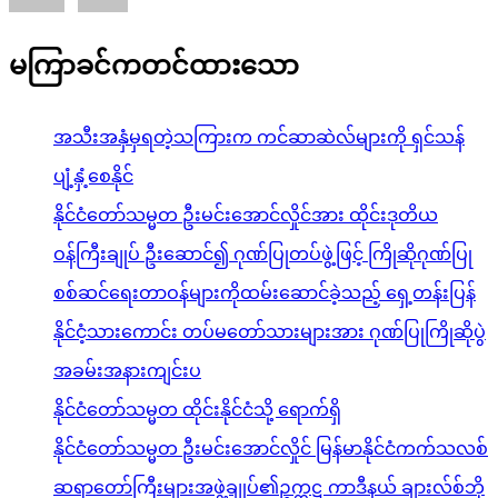
မကြာခင်ကတင်ထားသော
အသီးအနှံမှရတဲ့သကြားက ကင်ဆာဆဲလ်များကို ရှင်သန်
ပျံ့နှံ့စေနိုင်
နိုင်ငံတော်သမ္မတ ဦးမင်းအောင်လှိုင်အား ထိုင်းဒုတိယ
ဝန်ကြီးချုပ် ဦးဆောင်၍ ဂုဏ်ပြုတပ်ဖွဲ့ဖြင့် ကြိုဆိုဂုဏ်ပြု
စစ်ဆင်ရေးတာဝန်များကိုထမ်းဆောင်ခဲ့သည့် ရှေ့တန်းပြန်
နိုင်ငံ့သားကောင်း တပ်မတော်သားများအား ဂုဏ်ပြုကြိုဆိုပွဲ
အခမ်းအနားကျင်းပ
နိုင်ငံတော်သမ္မတ ထိုင်းနိုင်ငံသို့ ရောက်ရှိ
နိုင်ငံတော်သမ္မတ ဦးမင်းအောင်လှိုင် မြန်မာနိုင်ငံကက်သလစ်
ဆရာတော်ကြီးများအဖွဲ့ချုပ်၏ဥက္ကဋ္ဌ ကာဒီနယ် ချားလ်စ်ဘို