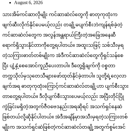
August 6, 2026
သားအိမ်ကင်ဆာလိုမျိုး ကင်ဆာဆဲလ်တွေကို ဓာတုကုထုံးက
ဖျက်ဆီးလိုက်နိုင်ပေမယ့်လည်း တချို့မပျက်စီးဘဲကျန်ရစ်ခဲ့တဲ့
ကင်ဆာဆဲလ်တွေက အလွန်အန္တရာယ်ကြီးတဲ့အခြေအနေဆီ
ရောက်ရှိသွားနိုင်တာကိုတွေ့ရပါတယ်။ အထူးသဖြင့် သစ်သီးမှရ
တဲ့သကြားဓာတ်တစ်မျိုးက အဲဒီကင်ဆာဆဲလ်တွေကိုရှင်သန်စေ
ပြီး ပျံ့နှံ့စေအောင်ကူညီပေးတာပါ။ ဒီတွေ့ရှိချက်ကို ဝစ္စတာ
တက္ကသိုလ်မှသုတေသီများဖော်ထုတ်နိုင်ခဲ့တာပါ။ သူတို့ရဲ့လေ့လာ
ချက်အရ ဓာတုကုထုံးကြောင့်ကင်ဆာဆဲလ်တချို့ဟာ ပျက်စီးသွား
တာတွေ့ရပါတယ်။ ဒီလိုပျက်စီးသွားပေမယ့်လည်း အပြီးတိုင်ပြို
ကွဲခြင်းမရှိတဲ့အတွက်ဇီဝဗေဒနည်းအရဆိုရင် အသက်ရှင်နေဆဲ
ဖြစ်တယ်လို့ဆိုနိုင်ပါတယ်။ အဲဒီအချိန်မှာအသီးမှရတဲ့သကြားတစ်
မျိုးက အသက်ရှင်ဆဲဖြစ်တဲ့ကင်ဆာဆဲလ်တချို့အတွက်စွမ်းအင်