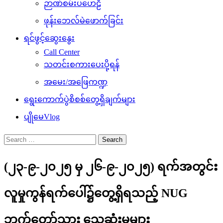
ဉာဏ်စမ်းပဟေဠိ
ဖုန်းဘေလ်မဲဖောက်ခြင်း
ရင်ဖွင့်ဆွေးနွေး
Call Center
သတင်းစကားပေးပို့ရန်
အမေး/အဖြေကဏ္ဍ
ရွေးကောက်ပွဲစိစစ်တွေ့ရှိချက်များ
ပျိုမေVlog
Search
for:
(၂၃-၉-၂၀၂၅ မှ ၂၆-၉-၂၀၂၅) ရက်အတွင်း
လူမှုကွန်ရက်ပေါ်၌တွေ့ရှိရသည့် NUG
ဘက်တော်သား သေဆုံးမှုများ