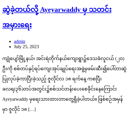
ဆွဲခဲ့တယ်လို့ Ayeyarwaddy မှ သတင်း
အမှားရေး
admin
July 25, 2023
ကျုံပျော်မြို့နယ်၊ အင်းရဲတိုက်နယ်ကျေးရွာ၌ဒေသခံလူငယ် (၂၀)
ဦးကို စစ်တပ်နှင့်ရပ်ကျေးအုပ်ချုပ်ရေးအဖွဲ့မှဖမ်းဆီး၍ပေါ်တာဆွဲ
ပြုလုပ်ခဲ့ကာပြီးခဲ့သည့် ဇူလိုင်လ ၁၈ ရက်နေ့ ကစပြီး
ခလရ(၃၆)တပ်အတွင်း၌စစ်သင်တန်းပေးစေခိုင်းနေကြောင်း
Ayeyarwaddy မှရေးသားထားတာတွေ့ရှိခဲ့ပါတယ်။ ဖြစ်စဉ်အမှန်
မှာ ဇူလိုင် ၁၈ […]