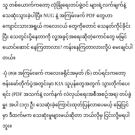
သူ တစ်ယောက်ကတော့ လုံခြုံရေးတပ်ဖွဲ့ဝင် များရဲ့လက်ချက်နဲ့
သေဆုံးသွားခဲ့ပါပြီ။ NUG နဲ့ အကြမ်းဖက် PDF တွေဟာ
ကျောင်းသားအရွယ် ကလေးငယ် တွေကိုတောင် သေနတ်ကိုင်ခိုင်း
ပြီး သေတွင်းပို့နေတာကို လူ့အခွင့်အရေးဆိုတဲ့ကောင်တွေ မမြင်
ယောင်ဆောင် နေကြတာလား? ကန်းနေကြတာလားလို့ပဲ မေးချင်ပါ
တယ်။
-ပုံ (၈)။ အကြမ်းဖက် ကလေးခရိုင်အမှတ် (၆) တပ်ရင်းကတော့
ဗန်းမော်တိုက်ပွဲအတွင်းမှာ KIA သူပုန်တွေအတွက် သွားတိုက်ပေး
ရင်း (PDF အသက်နဲ့ လက်နက် လဲလှယ်ရေးအစီအစဉ်အရ) တပ်ခွဲ
မှူး အပါ (၁၇) ဦး သေဆုံးခဲ့ကြောင်းထုတ်ပြန်လာပေမယ့် မြေပြင်
မှာ ဒီထက်မက သေဆုံးမှုများမယ်ဆိုတာ ဘယ်လိုမှ ငြင်းလို့မရပါ
ဘူး။