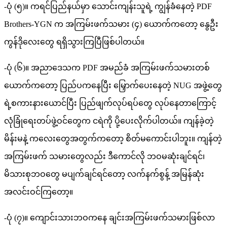
-ပုံ (၅)။ ကရင်ပြည်နယ်မှာ သောင်းကျန်းသူရဲ့ ကျွန်ခံနေတဲ့ PDF
Brothers-YGN က အကြမ်းဖက်သမား (၄) ယောက်ကတော့ နွေဦး
ကွန်ဒိုလေးတွေ ရရှိသွားကြပြီဖြစ်ပါတယ်။
-ပုံ (၆)။ အညာဒေသက PDF အမည်ခံ အကြမ်းဖက်သမားတစ်
ယောက်ကတော့ ပြည်ပကနေပြီး မြှောက်ပေးနေတဲ့ NUG အဖွဲ့တွေ
ရဲ့စကားနားယောင်ပြီး ပြည်ဖျက်လုပ်ရပ်တွေ လုပ်နေတာကြောင့်
လုံခြုံရေးတပ်ဖွဲ့ဝင်တွေက ငရဲကို ပို့ပေးလိုက်ပါတယ်။ ကျန်ခဲ့တဲ့
မိန်းမနဲ့ ကလေးတွေအတွက်ကတော့ စိတ်မကောင်းပါဘူး။ ကျန်တဲ့
အကြမ်းဖက် သမားတွေလည်း ဒီကောင်လို ဘဝမဆုံးချင်ရင်၊
မိသားစုဘဝတွေ မပျက်ချင်ရင်တော့ လက်နက်စွန့် အမြန်ဆုံး
အလင်းဝင်ကြတော့။
-ပုံ (၇)။ ကျောင်းသားဘဝကနေ ချင်းအကြမ်းဖက်သမားဖြစ်လာ