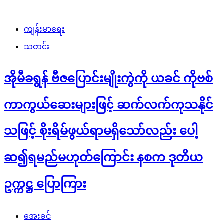
ကျန်းမာရေး
သတင်း
အိုမီခရွန် ဗီဇပြောင်းမျိုးကွဲကို ယခင် ကိုဗစ်
ကာကွယ်ဆေးများဖြင့် ဆက်လက်ကုသနိုင်
သဖြင့် စိုးရိမ်ဖွယ်ရာမရှိသော်လည်း ပေါ့
ဆ၍ရမည်မဟုတ်ကြောင်း နစက ဒုတိယ
ဥက္ကဋ္ဌ ပြောကြား
အေးခင်