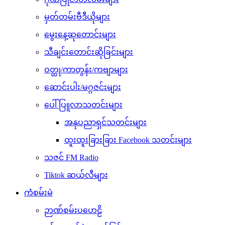
မှတ်တမ်းဗီဒီယိုများ
မွေးနေ့ဆုတောင်းများ
သီချင်းတောင်းဆိုခြင်းများ
ဝတ္ထု/ကာတွန်း/ကဗျာများ
ဆောင်းပါး/မဂ္ဂဇင်းများ
ပေါ်ပြူလာသတင်းများ
အနုပညာရှင်သတင်းများ
ထူးထူးခြားခြား Facebook သတင်းများ
သဇင် FM Radio
Tiktok ဆယ်လီများ
ကံစမ်းမဲ
ဉာဏ်စမ်းပဟေဠိ