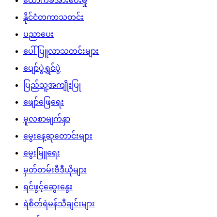
ထောက်ခံအားပေးမှု
နိုင်ငံတကာသတင်း
ပညာပေး
ပေါ်ပြူလာသတင်းများ
ပျော်ပွဲရွှင်ပွဲ
ပြည်သူ့အကျိုးပြု
ဖျော်ဖြေရေး
မူလစာမျက်နှာ
မွေးနေ့ဆုတောင်းများ
မွေးမြူရေး
မှတ်တမ်းဗီဒီယိုများ
ရင်ဖွင့်ဆွေးနွေး
ရဲစိတ်ရဲမန်သီချင်းများ