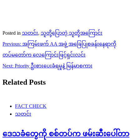
Posted in
သတင်း
,
သူတို့ပြောတဲ့ သူတို့အကြောင်း
Post
Previous:
အကြမ်းဖက် AA အဖွဲ့ အခြေပြုစခန်းနေရာကို
navigation
တပ်မတော်က လေကြောင်းဖြင့်ရှင်းလင်း
Next:
Priority ဦးစားပေးခံရမှုနဲ့ မြန်မာစကား
Related Posts
FACT CHECK
သတင်း
ဒေသခံတွေကို စစ်တပ်က ဖမ်းဆီးပေါ်တာ