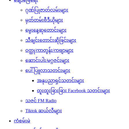
ဂုဏ်ပြုဇာတ်လမ်းများ
မှတ်တမ်းဗီဒီယိုများ
မွေးနေ့ဆုတောင်းများ
သီချင်းတောင်းဆိုခြင်းများ
ဝတ္ထု/ကာတွန်း/ကဗျာများ
ဆောင်းပါး/မဂ္ဂဇင်းများ
ပေါ်ပြူလာသတင်းများ
အနုပညာရှင်သတင်းများ
ထူးထူးခြားခြား Facebook သတင်းများ
သဇင် FM Radio
Tiktok ဆယ်လီများ
ကံစမ်းမဲ