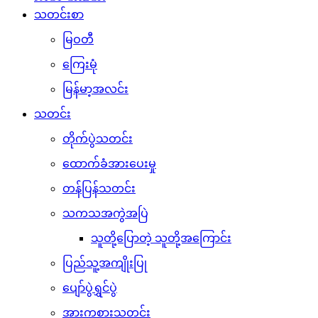
သတင်းစာ
မြဝတီ
ကြေးမုံ
မြန်မာ့အလင်း
သတင်း
တိုက်ပွဲသတင်း
ထောက်ခံအားပေးမှု
တန်ပြန်သတင်း
သကသအကွဲအပြဲ
သူတို့ပြောတဲ့ သူတို့အကြောင်း
ပြည်သူ့အကျိုးပြု
ပျော်ပွဲရွှင်ပွဲ
အားကစားသတင်း