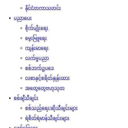
နိုင်ငံတကာသတင်း
ပညာပေး
စိုက်ပျိုးရေး
မွေးမြူရေး
ကျန်းမာရေး
လက်မှုပညာ
စစ်ဘက်ဥပဒေ
လစာနှင့်စရိတ်နှုန်းထား
အထွေထွေဗဟုသုတ
စစ်ချီသီချင်း
စစ်သည်ရေး/ဆိုသီချင်းများ
ရဲစိတ်ရဲမာန်သီချင်းများ
ဖျော်ဖြေရေး