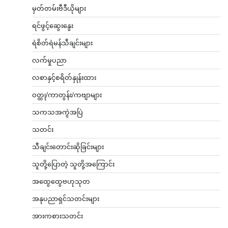
မှတ်တမ်းဗီဒီယိုများ
ရင်ဖွင့်ဆွေးနွေး
ရဲစိတ်ရဲမန်သီချင်းများ
လက်မှုပညာ
လစာနှင့်စရိတ်နှုန်းထား
ဝတ္ထု/ကာတွန်း/ကဗျာများ
သကသအကွဲအပြဲ
သတင်း
သီချင်းတောင်းဆိုခြင်းများ
သူတို့ပြောတဲ့ သူတို့အကြောင်း
အထွေထွေဗဟုသုတ
အနုပညာရှင်သတင်းများ
အားကစားသတင်း