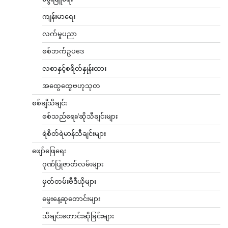
ကျန်းမာရေး
လက်မှုပညာ
စစ်ဘက်ဥပဒေ
လစာနှင့်စရိတ်နှုန်းထား
အထွေထွေဗဟုသုတ
စစ်ချီသီချင်း
စစ်သည်ရေး/ဆိုသီချင်းများ
ရဲစိတ်ရဲမာန်သီချင်းများ
ဖျော်ဖြေရေး
ဂုဏ်ပြုဇာတ်လမ်းများ
မှတ်တမ်းဗီဒီယိုများ
မွေးနေ့ဆုတောင်းများ
သီချင်းတောင်းဆိုခြင်းများ