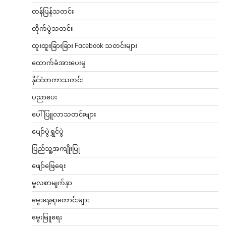
တန်ပြန်သတင်း
တိုက်ပွဲသတင်း
ထူးထူးခြားခြား Facebook သတင်းများ
ထောက်ခံအားပေးမှု
နိုင်ငံတကာသတင်း
ပညာပေး
ပေါ်ပြူလာသတင်းများ
ပျော်ပွဲရွှင်ပွဲ
ပြည်သူ့အကျိုးပြု
ဖျော်ဖြေရေး
မူလစာမျက်နှာ
မွေးနေ့ဆုတောင်းများ
မွေးမြူရေး