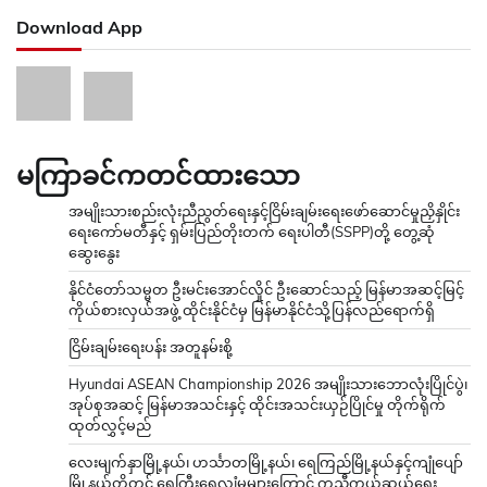
Download App
မကြာခင်ကတင်ထားသော
အမျိုးသားစည်းလုံးညီညွတ်ရေးနှင့်ငြိမ်းချမ်းရေးဖော်ဆောင်မှုညှိနှိုင်း
ရေးကော်မတီနှင့် ရှမ်းပြည်တိုးတက် ရေးပါတီ(SSPP)တို့ တွေ့ဆုံ
ဆွေးနွေး
နိုင်ငံတော်သမ္မတ ဦးမင်းအောင်လှိုင် ဦးဆောင်သည့် မြန်မာအဆင့်မြင့်
ကိုယ်စားလှယ်အဖွဲ့ ထိုင်းနိုင်ငံမှ မြန်မာနိုင်ငံသို့ပြန်လည်ရောက်ရှိ
ငြိမ်းချမ်းရေးပန်း အတူနမ်းစို့
Hyundai ASEAN Championship 2026 အမျိုးသားဘောလုံးပြိုင်ပွဲ၊
အုပ်စုအဆင့် မြန်မာအသင်းနှင့် ထိုင်းအသင်းယှဉ်ပြိုင်မှု တိုက်ရိုက်
ထုတ်လွှင့်မည်
လေးမျက်နှာမြို့နယ်၊ ဟင်္သာတမြို့နယ်၊ ရေကြည်မြို့နယ်နှင့်ကျုံပျော်
မြို့နယ်တို့တွင် ရေကြီးရေလျှံမှုများကြောင့် ကူညီကယ်ဆယ်ရေး