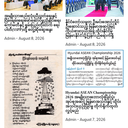
အမျိုးသားစည်းလုံးညီညွတ်ရေးနှင့်
ငြိမ်းချမ်းရေးဖော်ဆောင်မှုညှိနှိုင်းရေး
နိုင်ငံတော်သမ္မတ ဦးမင်းအောင်လှိုင်
ကော်မတီနှင့် ရှမ်းပြည်တိုးတက် ရေး
ဦးဆောင်သည့် မြန်မာအဆင့်မြင့်
ပါတီ(SSPP)တို့ တွေ့ဆုံဆွေးနွေး
ကိုယ်စားလှယ်အဖွဲ့ ထိုင်းနိုင်ငံမှ
မြန်မာနိုင်ငံသို့ပြန်လည်ရောက်ရှိ
Admin
August 8, 2026
Admin
August 8, 2026
Hyundai ASEAN Championship
2026 အမျိုးသားဘောလုံးပြိုင်ပွဲ၊
အုပ်စုအဆင့် မြန်မာအသင်းနှင့် ထိုင်း
အသင်းယှဉ်ပြိုင်မှု တိုက်ရိုက်ထုတ်
လွှင့်မည်
Admin
August 7, 2026