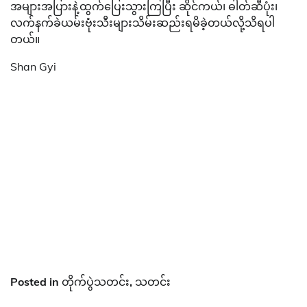
အများအပြားနဲ့ထွက်ပြေးသွားကြပြီး ဆိုင်ကယ်၊ ဓါတ်ဆီပုံး၊
လက်နက်ခဲယမ်းဗုံးသီးများသိမ်းဆည်းရမိခဲ့တယ်လို့သိရပါ
တယ်။
Shan Gyi
Posted in
တိုက်ပွဲသတင်း
,
သတင်း