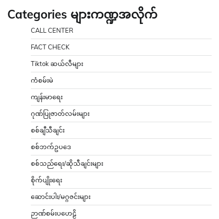
Categories များကဏ္ဍအလိုက်
CALL CENTER
FACT CHECK
Tiktok ဆယ်လီများ
ကံစမ်းမဲ
ကျန်းမာရေး
ဂုဏ်ပြုဇာတ်လမ်းများ
စစ်ချီသီချင်း
စစ်ဘက်ဥပဒေ
စစ်သည်ရေး/ဆိုသီချင်းများ
စိုက်ပျိုးရေး
ဆောင်းပါး/မဂ္ဂဇင်းများ
ဉာဏ်စမ်းပဟေဠိ