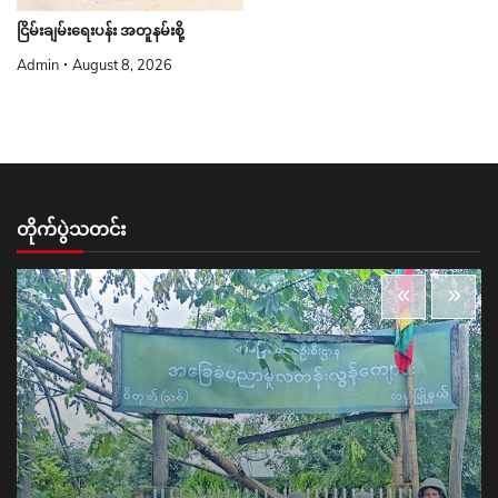
ငြိမ်းချမ်းရေးပန်း အတူနမ်းစို့
Admin
August 8, 2026
တိုက်ပွဲသတင်း