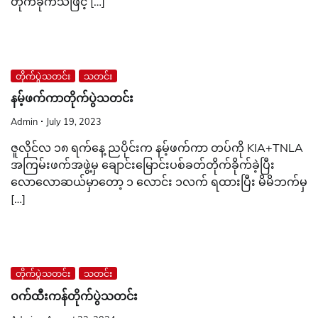
တိုက်ခိုက်သဖြင့် […]
တိုက်ပွဲသတင်း
သတင်း
နမ့်ဖက်ကာတိုက်ပွဲသတင်း
Admin
July 19, 2023
ဇူလိုင်လ ၁၈ ရက်နေ့ ညပိုင်းက နမ့်ဖက်ကာ တပ်ကို KIA+TNLA
အကြမ်းဖက်အဖွဲ့မှ ချောင်းမြောင်းပစ်ခတ်တိုက်ခိုက်ခဲ့ပြီး
လောလောဆယ်မှာတော့ ၁ လောင်း ၁လက် ရထားပြီး မိမိဘက်မှ
[…]
တိုက်ပွဲသတင်း
သတင်း
ဝက်ထီးကန်တိုက်ပွဲသတင်း