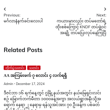
Post
Previous:
Next:
navigation
မင်္ဂလာနံနက်ခင်းလေးပါ
ကယားမှာလည်း တပ်မတော်ရဲ့
ထိုးစစ်ကြောင့် KNDF တပ်ဖွဲ့ဝင်
အချို့ တပ်ပြေးလုပ်နေကြပြီ
Related Posts
တိုက်ပွဲသတင်း
သတင်း
AA အကြမ်းဖက် ၇ လောင်း ၄ လက်ရရှိ
Admin
December 17, 2024
ဒီဇင်ဘာ ၁၆ ရက်နေ့တွင် ဂွမြို့နယ်အတွင်း နယ်မြေရှင်းလင်း
စဉ် မြောက်ဘက်မီတာ ၁၀၀၀ခန့်အကွာ အလယ်ရွာအနီးသို့အ
ရောက် နေရာ ၂ နေရာမှ ရန်သူအင်အား ၇၀ ဦးခန့်က ပစ်ခတ်