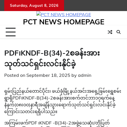
Skip
Saturday, August 8, 2026
to
content
PCT NEWS HOMEPAGE
PDF၊KNDF-B(34)-2စခန်းအား
သုတ်သင်ရှင်းလင်းနိုင်ခဲ့
Posted on
September 18, 2025
by
admin
ရှမ်းပြည်နယ်တောင်ပိုင်း၊ ဖယ်ခုံမြို့နယ်အင်းအရှေ့ခြမ်းရွှေစမ်း
ရွာရှိPDF၊KNDF-B(34)-2စခန်းအားစက်တင်ဘာ၁၇ရက်နေ့
နံနက်(၀၈း၀၀)နာရီအချိန်သွားရောက်သုတ်သင်ရှင်းလင်းနိုင်ခဲ့
ကြောင်းသတင်းရရှိပါသည်။
အကြမ်းဖက်PDF ၊KNDF -B(34)-2အဖွဲ့သေဆုံး/တိုပြတ်