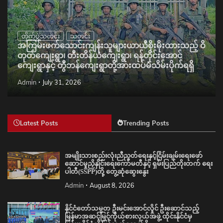
တိုက်ပွဲသတင်း
သတင်း
အကြမ်းဖက်သောင်းကျန်းသူများယာယီစိုးမိုးထားသည့် ဝိ
တုတ်ကျေးရွာ၊ တီးတိန်ယံကျေးရွာ၊ ရန်တိုင်းအောင်
ကျေးရွာနှင့် တွီဘန်ကျေးရွာတို့အားထပ်မံသိမ်းပိုက်ရရှိ
Admin
July 31, 2026
Latest Posts
Trending Posts
အမျိုးသားစည်းလုံးညီညွတ်ရေးနှင့်ငြိမ်းချမ်းရေးဖော်
ဆောင်မှုညှိနှိုင်းရေးကော်မတီနှင့် ရှမ်းပြည်တိုးတက် ရေး
ပါတီ(SSPP)တို့ တွေ့ဆုံဆွေးနွေး
Admin
August 8, 2026
နိုင်ငံတော်သမ္မတ ဦးမင်းအောင်လှိုင် ဦးဆောင်သည့်
မြန်မာအဆင့်မြင့်ကိုယ်စားလှယ်အဖွဲ့ ထိုင်းနိုင်ငံမှ