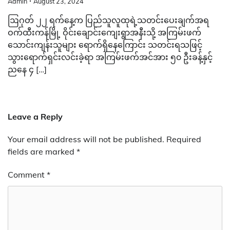
Admin
August 23, 2024
ဩဂုတ် ၂၂ ရက်နေ့က ပြည်သူလူထုရဲ့သတင်းပေးချက်အရ
ဝက်ထီးကန်မြို့ ဝိုင်းချောင်းကျေးရွာအနီးသို့ အကြမ်းဖက်
သောင်းကျန်းသူများ ရောက်ရှိနေကြောင်း သတင်းရသဖြင့်
သွားရောက်ရှင်းလင်းခဲ့ရာ အကြမ်းဖက်အင်အား ၅၀ ဦးခန့်နှင့်
ညနေ ၄ […]
Leave a Reply
Your email address will not be published.
Required
fields are marked
*
Comment
*