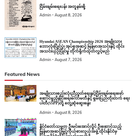
ငြိမ်းချမ်းရေးပန်း အတူနမ်းစို့
Admin
August 8, 2026
Hyundai ASEAN Championship 2026 အမျိုးသား
ဘောလုံးပြိုင်ပွဲ၊ အုပ်စုအဆင့် မြန်မာအသင်းနှင့် ထိုင်း
အသင်းယှဉ်ပြိုင်မှု တိုက်ရိုက်ထုတ်လွှင့်မည်
Admin
August 7, 2026
Featured News
အမျိုးသားစည်းလုံးညီညွတ်ရေးနှင့်ငြိမ်းချမ်းရေးဖော်
ဆောင်မှုညှိနှိုင်းရေးကော်မတီနှင့် ရှမ်းပြည်တိုးတက် ရေး
ပါတီ(SSPP)တို့ တွေ့ဆုံဆွေးနွေး
Admin
August 8, 2026
နိုင်ငံတော်သမ္မတ ဦးမင်းအောင်လှိုင် ဦးဆောင်သည့်
မြန်မာအဆင့်မြင့်ကိုယ်စားလှယ်အဖွဲ့ ထိုင်းနိုင်ငံမှ