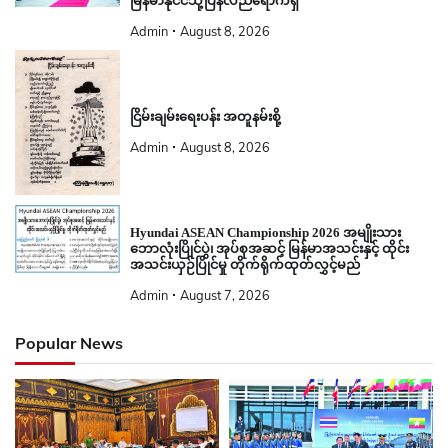
မြန်မာနိုင်ငံသို့ပြန်လည်ရောက်ရှိ
Admin
August 8, 2026
ငြိမ်းချမ်းရေးပန်း အတူနမ်းစို့
Admin
August 8, 2026
Hyundai ASEAN Championship 2026 အမျိုးသား
ဘောလုံးပြိုင်ပွဲ၊ အုပ်စုအဆင့် မြန်မာအသင်းနှင့် ထိုင်း
အသင်းယှဉ်ပြိုင်မှု တိုက်ရိုက်ထုတ်လွှင့်မည်
Admin
August 7, 2026
Popular News