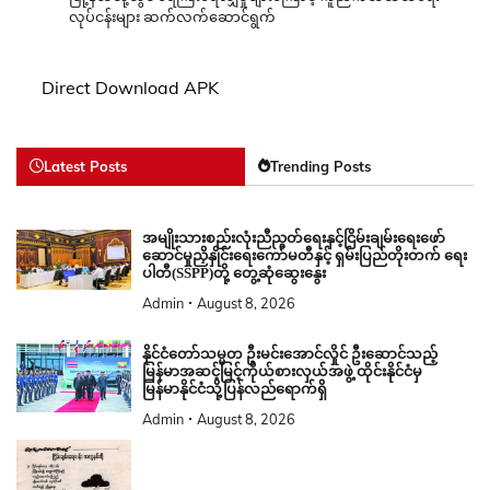
လုပ်ငန်းများ ဆက်လက်ဆောင်ရွက်
Direct Download APK
Latest Posts
Trending Posts
အမျိုးသားစည်းလုံးညီညွတ်ရေးနှင့်ငြိမ်းချမ်းရေးဖော်
ဆောင်မှုညှိနှိုင်းရေးကော်မတီနှင့် ရှမ်းပြည်တိုးတက် ရေး
ပါတီ(SSPP)တို့ တွေ့ဆုံဆွေးနွေး
Admin
August 8, 2026
နိုင်ငံတော်သမ္မတ ဦးမင်းအောင်လှိုင် ဦးဆောင်သည့်
မြန်မာအဆင့်မြင့်ကိုယ်စားလှယ်အဖွဲ့ ထိုင်းနိုင်ငံမှ
မြန်မာနိုင်ငံသို့ပြန်လည်ရောက်ရှိ
Admin
August 8, 2026