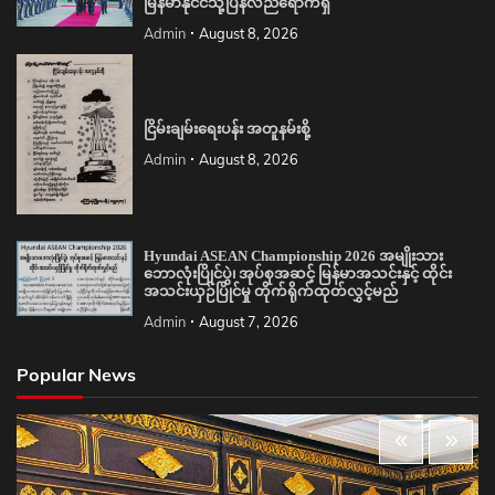
မြန်မာနိုင်ငံသို့ပြန်လည်ရောက်ရှိ
Admin
August 8, 2026
ငြိမ်းချမ်းရေးပန်း အတူနမ်းစို့
Admin
August 8, 2026
Hyundai ASEAN Championship 2026 အမျိုးသား
ဘောလုံးပြိုင်ပွဲ၊ အုပ်စုအဆင့် မြန်မာအသင်းနှင့် ထိုင်း
အသင်းယှဉ်ပြိုင်မှု တိုက်ရိုက်ထုတ်လွှင့်မည်
Admin
August 7, 2026
Popular News