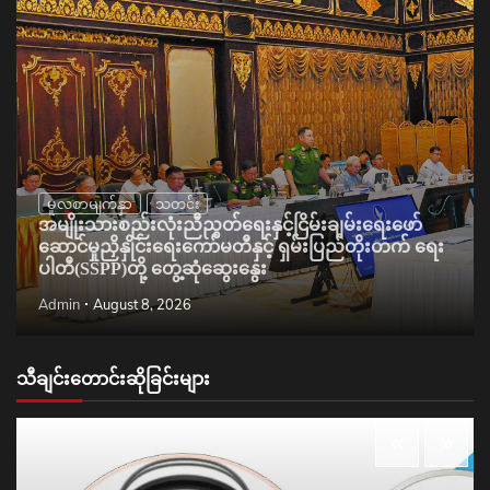
မူလစာမျက်နှာ
သတင်း
အမျိုးသားစည်းလုံးညီညွတ်ရေးနှင့်ငြိမ်းချမ်းရေးဖော်
ဆောင်မှုညှိနှိုင်းရေးကော်မတီနှင့် ရှမ်းပြည်တိုးတက် ရေး
ပါတီ(SSPP)တို့ တွေ့ဆုံဆွေးနွေး
Admin
August 8, 2026
သီချင်းတောင်းဆိုခြင်းများ