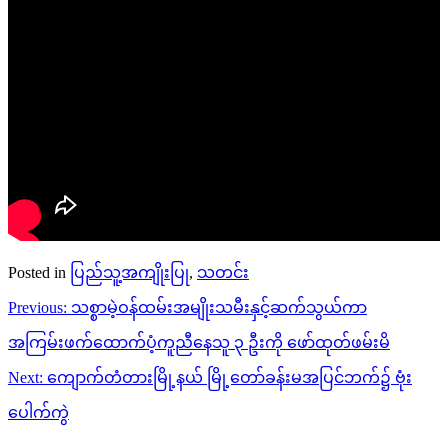
Posted in
ပြည်သူ့အကျိုးပြု
,
သတင်း
Post
Previous:
သစ္စာမဲ့ဝန်ထမ်းအမျိုးသမီးနှင့်ဆက်သွယ်ကာ
navigation
အကြမ်းဖက်ထောက်ပံ့ကူညီနေသူ ၃ ဦးကို ဖော်ထုတ်ဖမ်းမိ
Next:
ကျောက်တံတားမြို့နယ် မြို့တော်ခန်းမအပြင်ဘက်၌ ဗုံး
ပေါက်ကွဲ