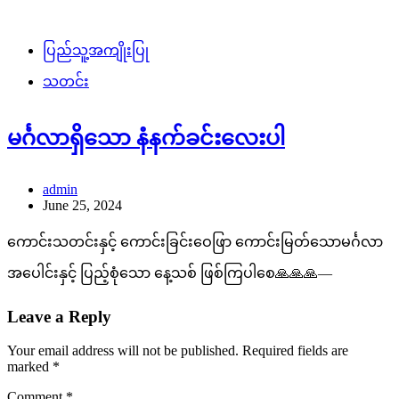
ပြည်သူ့အကျိုးပြု
သတင်း
မင်္ဂလာရှိသော နံနက်ခင်းလေးပါ
admin
June 25, 2024
ကောင်းသတင်းနှင့် ကောင်းခြင်းဝေဖြာ ကောင်းမြတ်သောမင်္ဂလာ
အပေါင်းနှင့် ပြည့်စုံသော နေ့သစ် ဖြစ်ကြပါစေ🙏🙏🙏—
Leave a Reply
Your email address will not be published.
Required fields are
marked
*
Comment
*