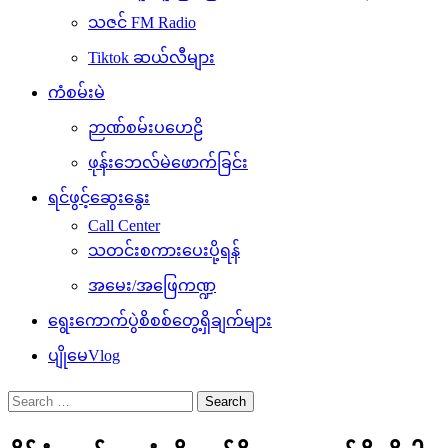
သဇင် FM Radio
Tiktok ဆယ်လီများ
ကံစမ်းမဲ
ဉာဏ်စမ်းပဟေဠိ
ဖုန်းဘေလ်မဲဖောက်ခြင်း
ရင်ဖွင့်ဆွေးနွေး
Call Center
သတင်းစကားပေးပို့ရန်
အမေး/အဖြေကဏ္ဍ
ရွေးကောက်ပွဲစိစစ်တွေ့ရှိချက်များ
ပျိုမေVlog
Search
for: