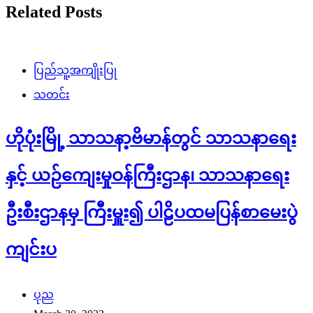
Related Posts
ပြည်သူ့အကျိုးပြု
သတင်း
ဟိုပုံးမြို့ သာသနာ့ဗိမာန်တွင် သာသနာရေး
နှင့် ယဉ်ကျေးမှုဝန်ကြီးဌာန၊ သာသနာရေး
ဦးစီးဌာနမှ ကြီးမှူး၍ ပါဠိပထမပြန်စာမေးပွဲ
ကျင်းပ
ပုည