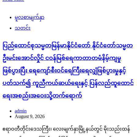
မူလစာမျက်နှာ
သတင်း
ပြည်ထောင်စုသမ္မတမြန်မာနိုင်ငံတော် နိုင်ငံတော်သမ္မတ
ဦးမင်းအောင်လှိုင် ငဝန်မြစ်ရေကာတာတမံနိမ့်ကျမှု
ဖြစ်ပွားပြီး ရေကျော်စီးဝင်ရေကြီးရေလျှံဖြစ်ပွားမှုနှင့်
ပတ်သက်၍ ကူညီကယ်ဆယ်ရေးနှင့် ပြန်လည်ထူထောင်
ရေးအစည်းအဝေးသို့တက်ရောက်
admin
August 9, 2026
ဧရာဝတီတိုင်းဒေသကြီး၊ လေးမျက်နှာမြို့နယ်တွင် မိုးသည်းထန်