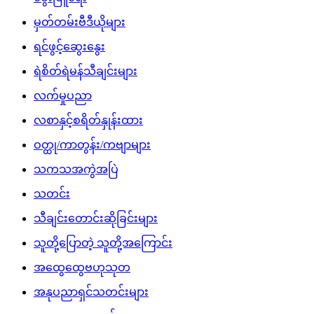
မှတ်တမ်းဗီဒီယိုများ
ရင်ဖွင့်ဆွေးနွေး
ရဲစိတ်ရဲမန်သီချင်းများ
လက်မှုပညာ
လစာနှင့်စရိတ်နှုန်းထား
ဝတ္ထု/ကာတွန်း/ကဗျာများ
သကသအကွဲအပြဲ
သတင်း
သီချင်းတောင်းဆိုခြင်းများ
သူတို့ပြောတဲ့ သူတို့အကြောင်း
အထွေထွေဗဟုသုတ
အနုပညာရှင်သတင်းများ