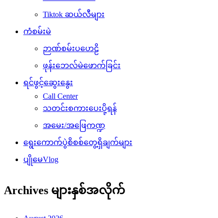
Tiktok ဆယ်လီများ
ကံစမ်းမဲ
ဉာဏ်စမ်းပဟေဠိ
ဖုန်းဘေလ်မဲဖောက်ခြင်း
ရင်ဖွင့်ဆွေးနွေး
Call Center
သတင်းစကားပေးပို့ရန်
အမေး/အဖြေကဏ္ဍ
ရွေးကောက်ပွဲစိစစ်တွေ့ရှိချက်များ
ပျိုမေVlog
Archives များနှစ်အလိုက်