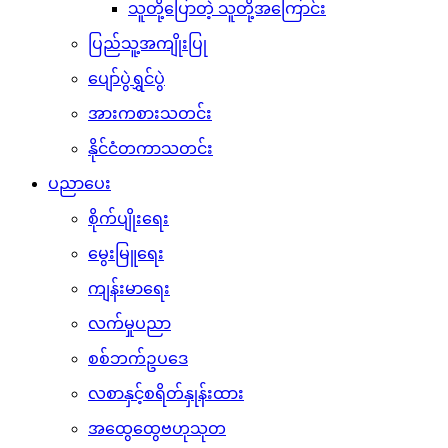
သူတို့ပြောတဲ့ သူတို့အကြောင်း
ပြည်သူ့အကျိုးပြု
ပျော်ပွဲရွှင်ပွဲ
အားကစားသတင်း
နိုင်ငံတကာသတင်း
ပညာပေး
စိုက်ပျိုးရေး
မွေးမြူရေး
ကျန်းမာရေး
လက်မှုပညာ
စစ်ဘက်ဥပဒေ
လစာနှင့်စရိတ်နှုန်းထား
အထွေထွေဗဟုသုတ