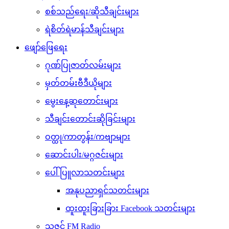
စစ်သည်ရေး/ဆိုသီချင်းများ
ရဲစိတ်ရဲမာန်သီချင်းများ
ဖျော်ဖြေရေး
ဂုဏ်ပြုဇာတ်လမ်းများ
မှတ်တမ်းဗီဒီယိုများ
မွေးနေ့ဆုတောင်းများ
သီချင်းတောင်းဆိုခြင်းများ
ဝတ္ထု/ကာတွန်း/ကဗျာများ
ဆောင်းပါး/မဂ္ဂဇင်းများ
ပေါ်ပြူလာသတင်းများ
အနုပညာရှင်သတင်းများ
ထူးထူးခြားခြား Facebook သတင်းများ
သဇင် FM Radio