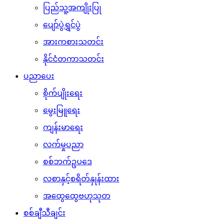
ပြည်သူ့အကျိုးပြု
ပျော်ပွဲရွှင်ပွဲ
အားကစားသတင်း
နိုင်ငံတကာသတင်း
ပညာပေး
စိုက်ပျိုးရေး
မွေးမြူရေး
ကျန်းမာရေး
လက်မှုပညာ
စစ်ဘက်ဥပဒေ
လစာနှင့်စရိတ်နှုန်းထား
အထွေထွေဗဟုသုတ
စစ်ချီသီချင်း