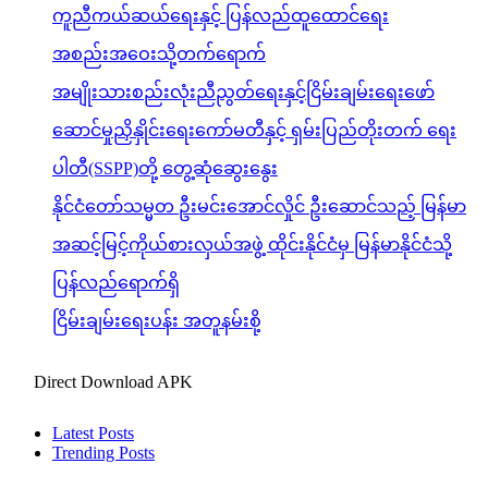
ကူညီကယ်ဆယ်ရေးနှင့် ပြန်လည်ထူထောင်ရေး
အစည်းအဝေးသို့တက်ရောက်
အမျိုးသားစည်းလုံးညီညွတ်ရေးနှင့်ငြိမ်းချမ်းရေးဖော်
ဆောင်မှုညှိနှိုင်းရေးကော်မတီနှင့် ရှမ်းပြည်တိုးတက် ရေး
ပါတီ(SSPP)တို့ တွေ့ဆုံဆွေးနွေး
နိုင်ငံတော်သမ္မတ ဦးမင်းအောင်လှိုင် ဦးဆောင်သည့် မြန်မာ
အဆင့်မြင့်ကိုယ်စားလှယ်အဖွဲ့ ထိုင်းနိုင်ငံမှ မြန်မာနိုင်ငံသို့
ပြန်လည်ရောက်ရှိ
ငြိမ်းချမ်းရေးပန်း အတူနမ်းစို့
Direct Download APK
Latest Posts
Trending Posts