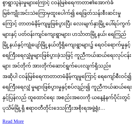
စွာရွာသွန်းမှုများကြောင့် ငဝန်မြစ်ရေကာတာ၏အောက်ခံ
မြစ်ကျိုးအင်းသဲကြောမှထူးပေါက်၍ ရေဖြတ်သန်းစီးဆင်းမှု
ကြောင့် တာတမံနိမ့်ကျမှုဖြစ်ပွားပြီး လေးမျက်နှာမြို့ပေါ်ရပ်ကွက်
များနှင့် ပတ်ဝန်းကျင်ကျေးရွာများ၊ ဟင်္သာတမြို့နယ်၊ ရေကြည်
မြို့နယ်နှင့်ကျုံပျော်မြို့နယ်တို့ရှိကျေးရွာများ၌ ရေဝင်ရောက်မှုနှင့်
ရေကြီးရေလျှံမှုများဖြစ်ပွားခဲ့သဖြင့် ကူညီကယ်ဆယ်ရေးလုပ်ငန်း
များ အင်တိုက် အားတိုက်ဆောင်ရွက်ပေးလျက်ရှိသည်။
အဆိုပါ ငဝန်မြစ်ရေကာတာတမံနိမ့်ကျမှုကြောင့် ရေကျော်စီးဝင်၍
ရေကြီးရေလျှံ မှုများဖြစ်ပွားမှုနှင့်စပ်လျဉ်း၍ ကူညီကယ်ဆယ်ရေး
နှင့်ပြန်လည် ထူထောင်ရေး အစည်းအဝေးကို ယနေ့နံနက်ပိုင်းတွင်
ပုသိမ်မြို့ရှိ ဧရာဝတီတိုင်းဒေသကြီးအစိုးရအဖွဲ့ရုံး…
Read More