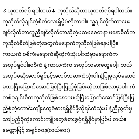
🌷ယူတတ်ရင် ရပါတယ်🌷 ကုသိုလ်ဆိုတာယူတတ်ရင်ရပါတယ်။
ကုသိုလ်လိုချင်တဲ့စိတ်လေးရှိဖို့ပဲလိုတာပါ။ လှူချင်လိုက်တာပေး
ချင်လိုက်တာကူညီချင်လိုက်တာဆိုတဲ့ပထမစေတနာ မနောစိတ်က
ကုသိုလ်စိတ်ဖြစ်တဲ့အတွက်မနောကံကုသိုလ်ဖြစ်နေပါပြီ။
ကာယကံ၊ဝစီကံ၊မနောကံဆိုတဲ့ကံသုံးပါးထဲမှာမနောကံက
အလုပ်ရှင်ပါ။ဝစီကံ နဲ့ ကာယကံက အလုပ်သမားတွေပေါ့။ ဘယ်
အလုပ်မဆိုအလုပ်ရှင်နှင့်အလုပ်သမားကံသုံးပါးနဲ့ပြုမူလုပ်ဆောင်
မှသာပြီးမြောက်အောင်မြင်ပြီးပြည့်စုံခြင်းဆိုတာဖြစ်လာမှာပါ။ ကံ
တစ်ခုချင်းစီကကုသိုလ်ဖြစ်နေပေမယ့်ပြီးမြောက်အောင်မြင်ပြီးပြ
ည့်စုံတဲ့ကောင်းကျိုးတွေခံစားရရှိနိုင်ဖို့ဆိုရင်ကံသုံးပါနဲ့ညီညွတ်မှ
သာပြည့်စုံတဲ့ကောင်းကျိုးတွေခံစားခွင့်ရရှိနိုင်မှာဖြစ်ပါတယ်။
မေတ္တာဖြင့် အရှင်ဇဝန(လယ်ဝေး)