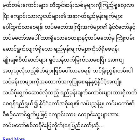
မှတ်တမ်းကောင်းများ၊ တီထွင်ဆန်းသစ်မှုများကိုကြည့်ရှုလေ့လာ
ပြီး ကျောင်းသားလူငယ်များ၏ အနာဂတ်ရည်မှန်းချက်များ
ပေါ်ထွက်လာစေရန်၊ တပ်မတော်အကြီးအကဲများ၏ နိုင်ငံတော်နှင့်
တပ်မတော်အပေါ် ထားရှိသောစေတနာနှင့်တပ်မတော်မှ ကြိုးပမ်း
ဆောင်ရွက်လျက်ရှိသော ရည်မှန်းချက်များကိုသိရှိစေရန်၊
မျိုးချစ်စိတ်ဓာတ်များ ရှင်သန်ထက်မြက်လာစေပြီး အားကျ
အတုယူလိုသည့်စိတ်များဖြစ်ပေါ်လာစေရန်၊ သင်ရိုးညွှန်းတမ်းပါ
သင်ခန်းစာများကိုအထောက်အကူပြုစေရန်နှင့်နိုင်ငံ့အကျိုး
သယ်ပိုးရွက်ဆောင်လိုသည့် ရည်မှန်းချက်ကောင်းများထားရှိတတ်
စေရန်ရည်ရွယ်၍ နိုင်ငံတော်အစိုးရ၏ လမ်းညွှန်မှု၊ တပ်မတော်၏
စီစဉ်ဆောင်ရွက်မှုဖြင့် ကျောင်းသား၊ ကျောင်းသူများအား
တပ်မတော်စစ်သမိုင်းပြတိုက်(နေပြည်တော်)သို့…
Read More