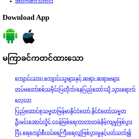
အားကစားသတင်း
Download App
မကြာခင်ကတင်ထားသော
ကျောင်းသား၊ ကျောင်းသူများနှင့် ဆရာ၊ ဆရာမများ
တပ်မတော်စစ်သမိုင်းပြတိုက်(နေပြည်တော်)သို့ သွားရောက်
လေ့လာ
ပြည်ထောင်စုသမ္မတမြန်မာနိုင်ငံတော် နိုင်ငံတော်သမ္မတ
ဦးမင်းအောင်လှိုင် ငဝန်မြစ်ရေကာတာတမံနိမ့်ကျမှုဖြစ်ပွား
ပြီး ရေကျော်စီးဝင်ရေကြီးရေလျှံဖြစ်ပွားမှုနှင့်ပတ်သက်၍