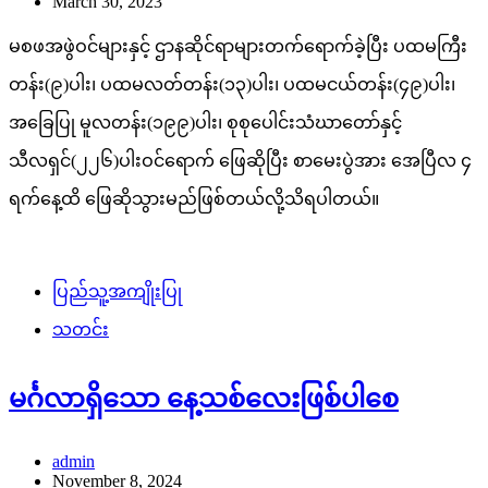
March 30, 2023
မစဖအဖွဲဝင်များနှင့် ဌာနဆိုင်ရာများတက်ရောက်ခဲ့ပြီး ပထမကြီး
တန်း(၉)ပါး၊ ပထမလတ်တန်း(၁၃)ပါး၊ ပထမငယ်တန်း(၄၉)ပါး၊
အခြေပြု မူလတန်း(၁၉၉)ပါး၊ စုစုပေါင်းသံဃာတော်နှင့်
သီလရှင်(၂၂၆)ပါးဝင်ရောက် ဖြေဆိုပြီး စာမေးပွဲအား အေပြီလ ၄
ရက်နေ့ထိ ဖြေဆိုသွားမည်ဖြစ်တယ်လို့သိရပါတယ်။
ပြည်သူ့အကျိုးပြု
သတင်း
မင်္ဂလာရှိသော နေ့သစ်လေးဖြစ်ပါစေ
admin
November 8, 2024