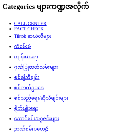
Categories များကဏ္ဍအလိုက်
CALL CENTER
FACT CHECK
Tiktok ဆယ်လီများ
ကံစမ်းမဲ
ကျန်းမာရေး
ဂုဏ်ပြုဇာတ်လမ်းများ
စစ်ချီသီချင်း
စစ်ဘက်ဥပဒေ
စစ်သည်ရေး/ဆိုသီချင်းများ
စိုက်ပျိုးရေး
ဆောင်းပါး/မဂ္ဂဇင်းများ
ဉာဏ်စမ်းပဟေဠိ