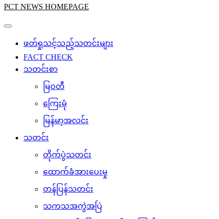
PCT NEWS HOMEPAGE
ဖတ်ရှုသင့်သည့်သတင်းများ
FACT CHECK
သတင်းစာ
မြဝတီ
ကြေးမုံ
မြန်မာ့အလင်း
သတင်း
တိုက်ပွဲသတင်း
ထောက်ခံအားပေးမှု
တန်ပြန်သတင်း
သကသအကွဲအပြဲ