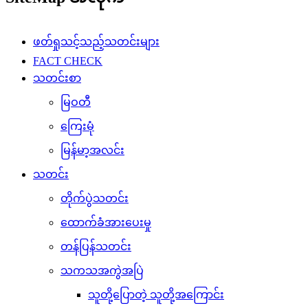
ဖတ်ရှုသင့်သည့်သတင်းများ
FACT CHECK
သတင်းစာ
မြဝတီ
ကြေးမုံ
မြန်မာ့အလင်း
သတင်း
တိုက်ပွဲသတင်း
ထောက်ခံအားပေးမှု
တန်ပြန်သတင်း
သကသအကွဲအပြဲ
သူတို့ပြောတဲ့ သူတို့အကြောင်း