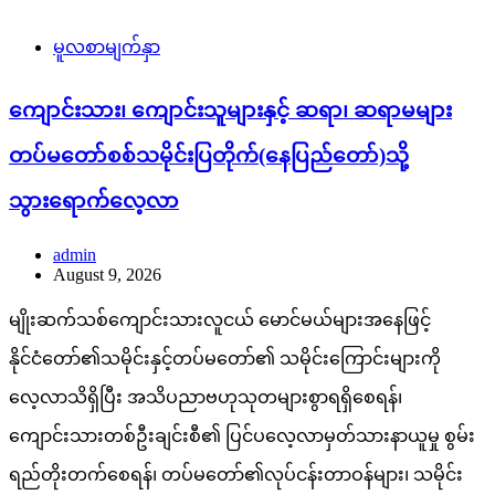
မူလစာမျက်နှာ
ကျောင်းသား၊ ကျောင်းသူများနှင့် ဆရာ၊ ဆရာမများ
တပ်မတော်စစ်သမိုင်းပြတိုက်(နေပြည်တော်)သို့
သွားရောက်လေ့လာ
admin
August 9, 2026
မျိုးဆက်သစ်ကျောင်းသားလူငယ် မောင်မယ်များအနေဖြင့်
နိုင်ငံတော်၏သမိုင်းနှင့်တပ်မတော်၏ သမိုင်းကြောင်းများကို
လေ့လာသိရှိပြီး အသိပညာဗဟုသုတများစွာရရှိစေရန်၊
ကျောင်းသားတစ်ဦးချင်းစီ၏ ပြင်ပလေ့လာမှတ်သားနာယူမှု စွမ်း
ရည်တိုးတက်စေရန်၊ တပ်မတော်၏လုပ်ငန်းတာဝန်များ၊ သမိုင်း