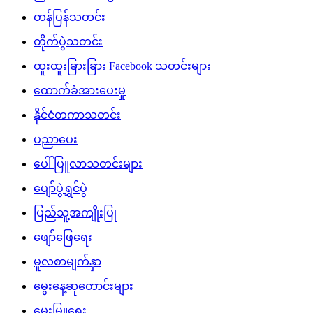
တန်ပြန်သတင်း
တိုက်ပွဲသတင်း
ထူးထူးခြားခြား Facebook သတင်းများ
ထောက်ခံအားပေးမှု
နိုင်ငံတကာသတင်း
ပညာပေး
ပေါ်ပြူလာသတင်းများ
ပျော်ပွဲရွှင်ပွဲ
ပြည်သူ့အကျိုးပြု
ဖျော်ဖြေရေး
မူလစာမျက်နှာ
မွေးနေ့ဆုတောင်းများ
မွေးမြူရေး