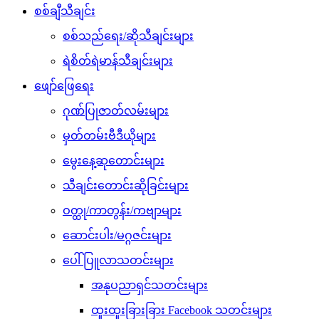
စစ်ချီသီချင်း
စစ်သည်ရေး/ဆိုသီချင်းများ
ရဲစိတ်ရဲမာန်သီချင်းများ
ဖျော်ဖြေရေး
ဂုဏ်ပြုဇာတ်လမ်းများ
မှတ်တမ်းဗီဒီယိုများ
မွေးနေ့ဆုတောင်းများ
သီချင်းတောင်းဆိုခြင်းများ
ဝတ္ထု/ကာတွန်း/ကဗျာများ
ဆောင်းပါး/မဂ္ဂဇင်းများ
ပေါ်ပြူလာသတင်းများ
အနုပညာရှင်သတင်းများ
ထူးထူးခြားခြား Facebook သတင်းများ