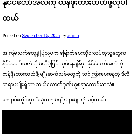
နိုင်ငံတော်အလံကို တန်ဖိုးထားတတ်ဖို့လိုပါ
တယ်
Posted on
September 16, 2025
by
admin
အကြမ်းဖက်တွေနဲ့ ပြည်ပက မြှောက်ပေးတိုင်းလုပ်တဲ့သူတွေက
နိုင်ငံတော်အလံကို မထီမဲ့မြင် လုပ်နေချိန်မှာ နိုင်ငံတော်အလံကို
တန်ဖိုးထားတတ်ဖို့ မျိုးဆက်သစ်တွေကို သင်ကြားပေးနေတဲ့ ဒီလို
ဆရာမမျိုးရှိတာ ဘယ်လောက်ဂုဏ်ယူစရာကောင်းသလဲ။
ကျောင်းတိုင်းမှာ ဒီလိုဆရာမမျိုးများများရှိသင့်တယ်။