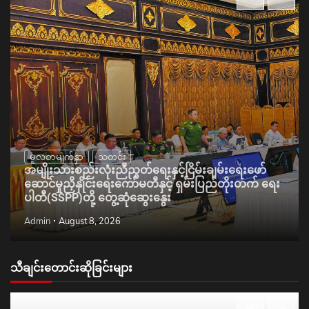
မူလစာမျက်နှာ
သတင်း
အမျိုးသားစည်းလုံးညီညွတ်ရေးနှင့်ငြိမ်းချမ်းရေးဖော်
ဆောင်မှုညှိနှိုင်းရေးကော်မတီနှင့် ရှမ်းပြည်တိုးတက် ရေး
ပါတီ(SSPP)တို့ တွေ့ဆုံဆွေးနွေး
Admin
August 8, 2026
သီချင်းတောင်းဆိုခြင်းများ