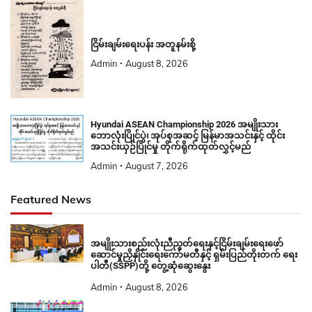
ငြိမ်းချမ်းရေးပန်း အတူနမ်းစို့
Admin
August 8, 2026
Hyundai ASEAN Championship 2026 အမျိုးသား
ဘောလုံးပြိုင်ပွဲ၊ အုပ်စုအဆင့် မြန်မာအသင်းနှင့် ထိုင်း
အသင်းယှဉ်ပြိုင်မှု တိုက်ရိုက်ထုတ်လွှင့်မည်
Admin
August 7, 2026
Featured News
အမျိုးသားစည်းလုံးညီညွတ်ရေးနှင့်ငြိမ်းချမ်းရေးဖော်
ဆောင်မှုညှိနှိုင်းရေးကော်မတီနှင့် ရှမ်းပြည်တိုးတက် ရေး
ပါတီ(SSPP)တို့ တွေ့ဆုံဆွေးနွေး
Admin
August 8, 2026