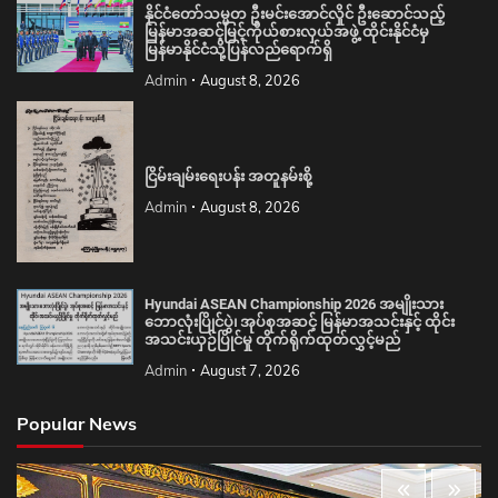
နိုင်ငံတော်သမ္မတ ဦးမင်းအောင်လှိုင် ဦးဆောင်သည့်
မြန်မာအဆင့်မြင့်ကိုယ်စားလှယ်အဖွဲ့ ထိုင်းနိုင်ငံမှ
မြန်မာနိုင်ငံသို့ပြန်လည်ရောက်ရှိ
Admin
August 8, 2026
ငြိမ်းချမ်းရေးပန်း အတူနမ်းစို့
Admin
August 8, 2026
Hyundai ASEAN Championship 2026 အမျိုးသား
ဘောလုံးပြိုင်ပွဲ၊ အုပ်စုအဆင့် မြန်မာအသင်းနှင့် ထိုင်း
အသင်းယှဉ်ပြိုင်မှု တိုက်ရိုက်ထုတ်လွှင့်မည်
Admin
August 7, 2026
Popular News