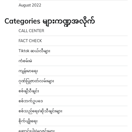
August 2022
Categories များကဏ္ဍအလိုက်
CALL CENTER
FACT CHECK
Tiktok ဆယ်လီများ
ကံစမ်းမဲ
ကျန်းမာရေး
ဂုဏ်ပြုဇာတ်လမ်းများ
စစ်ချီသီချင်း
စစ်ဘက်ဥပဒေ
စစ်သည်ရေး/ဆိုသီချင်းများ
စိုက်ပျိုးရေး
ဆောင်းပါး/မဂ္ဂဇင်းများ