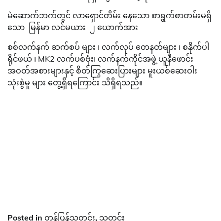
မဲဆောက်ဘက်တွင် လာရှောင်တိမ်း နေသော စာရွက်စာတမ်းမရှိ
သော မြန်မာ လင်မယား ၂ ယောက်အား
စစ်လက်နက် ဆက်စပ် များ ၊ လက်လုပ် တေနတ်များ ၊ စနိုက်ပါ
ရိုင်ဖယ် ၊ MK2 လက်ပစ်ဗုံး၊ လက်နက်ကိုင်အဖွဲ့ ယူနီဖောင်း
အဝတ်အစားများနှင့် စိတ်ကြွဆေးပြားများ မူးယစ်ဆေးဝါး
သုံးစွဲမှု များ တွေ့ရှိရကြောင်း သိရှိရသည်။
Posted in
တန်ပြန်သတင်း
,
သတင်း