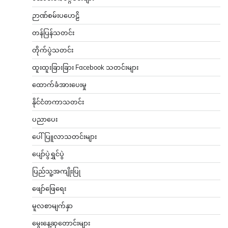
ဉာဏ်စမ်းပဟေဠိ
တန်ပြန်သတင်း
တိုက်ပွဲသတင်း
ထူးထူးခြားခြား Facebook သတင်းများ
ထောက်ခံအားပေးမှု
နိုင်ငံတကာသတင်း
ပညာပေး
ပေါ်ပြူလာသတင်းများ
ပျော်ပွဲရွှင်ပွဲ
ပြည်သူ့အကျိုးပြု
ဖျော်ဖြေရေး
မူလစာမျက်နှာ
မွေးနေ့ဆုတောင်းများ