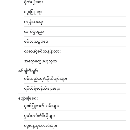
စိုက်ပျိုးရေး
မွေးမြူရေး
ကျန်းမာရေး
လက်မှုပညာ
စစ်ဘက်ဥပဒေ
လစာနှင့်စရိတ်နှုန်းထား
အထွေထွေဗဟုသုတ
စစ်ချီသီချင်း
စစ်သည်ရေး/ဆိုသီချင်းများ
ရဲစိတ်ရဲမာန်သီချင်းများ
ဖျော်ဖြေရေး
ဂုဏ်ပြုဇာတ်လမ်းများ
မှတ်တမ်းဗီဒီယိုများ
မွေးနေ့ဆုတောင်းများ