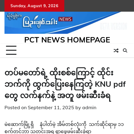
Skip
Sunday, August 9, 2026
to
content
PCT NEWS HOMEPAGE
တပ်မတော်ရဲ့ ထိုးစစ်ကြောင့် ထိုင်း
ဘက်ကို ထွက်ပြေးနေကြတဲ့ KNU pdf
တွေ လက်နက်နဲ့ အတူ ဖမ်းဆီးခံရ
Posted on
September 11, 2025
by
admin
မဲဆောက်မြို့ရှိ နံပါတ်မဲ့ အိမ်တစ်လုံးကို သက်ဆိုင်ရာမှ ၁၁
စက်တင်ဘာ သတင်းအရ ရှာဖွေဖမ်းဆီးခဲ့ရာ