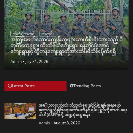
တိုက်ပွဲသတင်း
သတင်း
အကြမ်းဖက်သောင်းကျန်းသူများယာယီစိုးမိုးထားသည့် ဝိ
တုတ်ကျေးရွာ၊ တီးတိန်ယံကျေးရွာ၊ ရန်တိုင်းအောင်
ကျေးရွာနှင့် တွီဘန်ကျေးရွာတို့အားထပ်မံသိမ်းပိုက်ရရှိ
Admin
July 31, 2026
Latest Posts
Trending Posts
အမျိုးသားစည်းလုံးညီညွတ်ရေးနှင့်ငြိမ်းချမ်းရေးဖော်
ဆောင်မှုညှိနှိုင်းရေးကော်မတီနှင့် ရှမ်းပြည်တိုးတက် ရေး
ပါတီ(SSPP)တို့ တွေ့ဆုံဆွေးနွေး
Admin
August 8, 2026