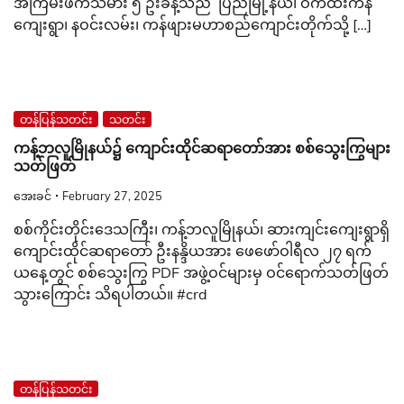
အကြမ်းဖက်သမား ၅ ဦးခန့်သည် ပြည်မြို့နယ်၊ ဝက်ထီးကန်
ကျေးရွာ၊ နဝင်းလမ်း၊ ကန်ဖျားမဟာစည်ကျောင်းတိုက်သို့ […]
တန်ပြန်သတင်း
သတင်း
ကန့်ဘလူမြိုနယ်၌ ကျောင်းထိုင်ဆရာတော်အား စစ်သွေးကြွများ
သတ်ဖြတ်
အေးခင်
February 27, 2025
စစ်ကိုင်းတိုင်းဒေသကြီး၊ ကန့်ဘလူမြိုနယ်၊ ဆားကျင်းကျေးရွာရှိ
ကျောင်းထိုင်ဆရာတော် ဦးနန္ဒိယအား ဖေဖော်ဝါရီလ ၂၇ ရက်
ယနေ့တွင် စစ်သွေးကြွ PDF အဖွဲ့ဝင်များမှ ဝင်ရောက်သတ်ဖြတ်
သွားကြောင်း သိရပါတယ်။ #crd
တန်ပြန်သတင်း