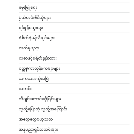
မွေးမြူရေး
မှတ်တမ်းဗီဒီယိုများ
ရင်ဖွင့်ဆွေးနွေး
ရဲစိတ်ရဲမန်သီချင်းများ
လက်မှုပညာ
လစာနှင့်စရိတ်နှုန်းထား
ဝတ္ထု/ကာတွန်း/ကဗျာများ
သကသအကွဲအပြဲ
သတင်း
သီချင်းတောင်းဆိုခြင်းများ
သူတို့ပြောတဲ့ သူတို့အကြောင်း
အထွေထွေဗဟုသုတ
အနုပညာရှင်သတင်းများ