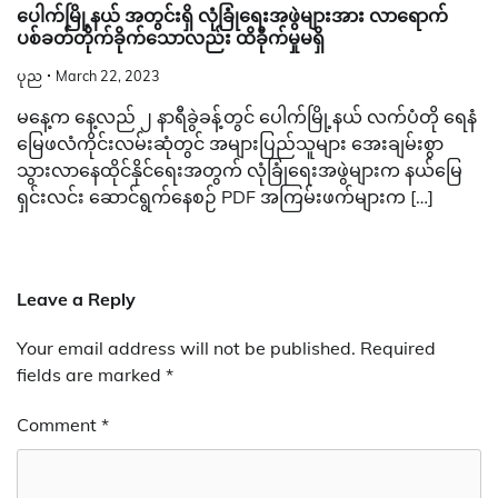
ပေါက်မြို့နယ် အတွင်းရှိ လုံခြုံရေးအဖွဲများအား လာရောက်
ပစ်ခတ်တိုက်ခိုက်သောလည်း ထိခိုက်မှုမရှိ
ပုည
March 22, 2023
မနေ့က နေ့လည် ၂ နာရီခွဲခန့်တွင် ပေါက်မြို့နယ် လက်ပံတို ရေနံ
မြေဖလံကိုင်းလမ်းဆုံတွင် အများပြည်သူများ အေးချမ်းစွာ
သွားလာနေထိုင်နိုင်ရေးအတွက် လုံခြုံရေးအဖွဲများက နယ်မြေ
ရှင်းလင်း ဆောင်ရွက်နေစဉ် PDF အကြမ်းဖက်များက […]
Leave a Reply
Your email address will not be published.
Required
fields are marked
*
Comment
*