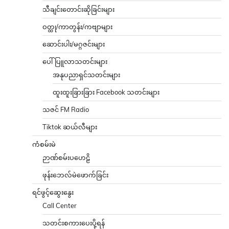
သီချင်းတောင်းဆိုခြင်းများ
ဝတ္ထု/ကာတွန်း/ကဗျာများ
ဆောင်းပါး/မဂ္ဂဇင်းများ
ပေါ်ပြူလာသတင်းများ
အနုပညာရှင်သတင်းများ
ထူးထူးခြားခြား Facebook သတင်းများ
သဇင် FM Radio
Tiktok ဆယ်လီများ
ကံစမ်းမဲ
ဉာဏ်စမ်းပဟေဠိ
ဖုန်းဘေလ်မဲဖောက်ခြင်း
ရင်ဖွင့်ဆွေးနွေး
Call Center
သတင်းစကားပေးပို့ရန်