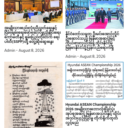
အမျိုးသားစည်းလုံးညီညွတ်ရေးနှင့်
ငြိမ်းချမ်းရေးဖော်ဆောင်မှုညှိနှိုင်းရေး
နိုင်ငံတော်သမ္မတ ဦးမင်းအောင်လှိုင်
ကော်မတီနှင့် ရှမ်းပြည်တိုးတက် ရေး
ဦးဆောင်သည့် မြန်မာအဆင့်မြင့်
ပါတီ(SSPP)တို့ တွေ့ဆုံဆွေးနွေး
ကိုယ်စားလှယ်အဖွဲ့ ထိုင်းနိုင်ငံမှ
မြန်မာနိုင်ငံသို့ပြန်လည်ရောက်ရှိ
Admin
August 8, 2026
Admin
August 8, 2026
Hyundai ASEAN Championship
2026 အမျိုးသားဘောလုံးပြိုင်ပွဲ၊
အုပ်စုအဆင့် မြန်မာအသင်းနှင့် ထိုင်း
အသင်းယှဉ်ပြိုင်မှု တိုက်ရိုက်ထုတ်
လွှင့်မည်