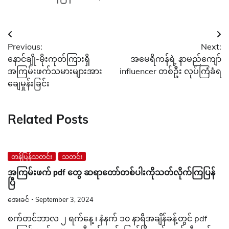
Post
Previous:
Next:
navigation
နောင်ချို-မိုးကုတ်ကြားရှိ
အမေရိကန်ရဲ့ နာမည်ကျော်
အကြမ်းဖက်သမားများအား
influencer တစ်ဦး လုပ်ကြံခံရ
ချေမှုန်းခြင်း
Related Posts
တန်ပြန်သတင်း
သတင်း
အကြမ်းဖက် pdf တွေ ဆရာတော်တစ်ပါးကိုသတ်လိုက်ကြပြန်
ပြီ
အေးခင်
September 3, 2024
စက်တင်ဘာလ ၂ ရက်‌နေ့ ၊ နံနက် ၁၀ နာရီအချိန်ခန့်တွင် pdf