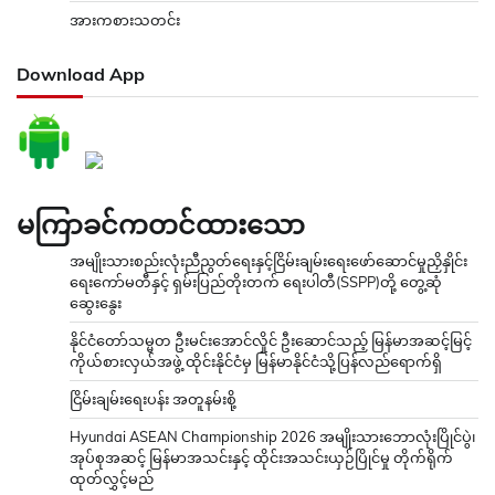
အားကစားသတင်း
Download App
မကြာခင်ကတင်ထားသော
အမျိုးသားစည်းလုံးညီညွတ်ရေးနှင့်ငြိမ်းချမ်းရေးဖော်ဆောင်မှုညှိနှိုင်း
ရေးကော်မတီနှင့် ရှမ်းပြည်တိုးတက် ရေးပါတီ(SSPP)တို့ တွေ့ဆုံ
ဆွေးနွေး
နိုင်ငံတော်သမ္မတ ဦးမင်းအောင်လှိုင် ဦးဆောင်သည့် မြန်မာအဆင့်မြင့်
ကိုယ်စားလှယ်အဖွဲ့ ထိုင်းနိုင်ငံမှ မြန်မာနိုင်ငံသို့ပြန်လည်ရောက်ရှိ
ငြိမ်းချမ်းရေးပန်း အတူနမ်းစို့
Hyundai ASEAN Championship 2026 အမျိုးသားဘောလုံးပြိုင်ပွဲ၊
အုပ်စုအဆင့် မြန်မာအသင်းနှင့် ထိုင်းအသင်းယှဉ်ပြိုင်မှု တိုက်ရိုက်
ထုတ်လွှင့်မည်