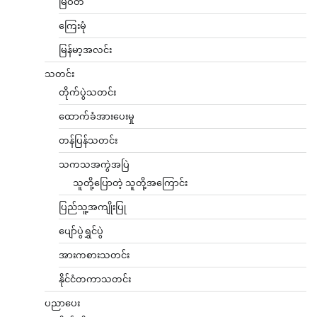
မြဝတီ
ကြေးမုံ
မြန်မာ့အလင်း
သတင်း
တိုက်ပွဲသတင်း
ထောက်ခံအားပေးမှု
တန်ပြန်သတင်း
သကသအကွဲအပြဲ
သူတို့ပြောတဲ့ သူတို့အကြောင်း
ပြည်သူ့အကျိုးပြု
ပျော်ပွဲရွှင်ပွဲ
အားကစားသတင်း
နိုင်ငံတကာသတင်း
ပညာပေး