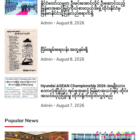
နိုင်ငံတော်သမ္မတ ဦးမင်းအောင်လှိုင် ဦးဆောင်သည့်
မြန်မာအဆင့်မြင့်ကိုယ်စားလှယ်အဖွဲ့ ထိုင်းနိုင်ငံမှ
မြန်မာနိုင်ငံသို့ပြန်လည်ရောက်ရှိ
Admin
August 8, 2026
ငြိမ်းချမ်းရေးပန်း အတူနမ်းစို့
Admin
August 8, 2026
Hyundai ASEAN Championship 2026 အမျိုးသား
ဘောလုံးပြိုင်ပွဲ၊ အုပ်စုအဆင့် မြန်မာအသင်းနှင့် ထိုင်း
အသင်းယှဉ်ပြိုင်မှု တိုက်ရိုက်ထုတ်လွှင့်မည်
Admin
August 7, 2026
Popular News