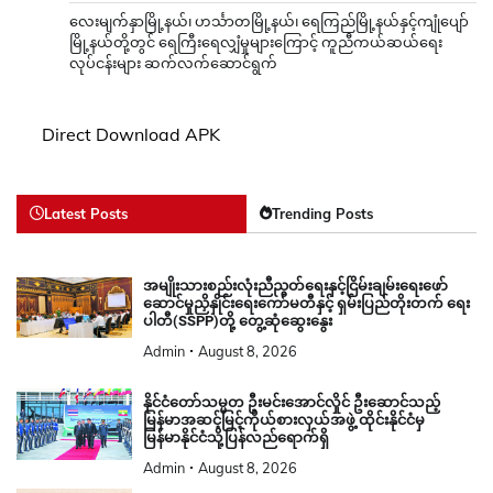
လေးမျက်နှာမြို့နယ်၊ ဟင်္သာတမြို့နယ်၊ ရေကြည်မြို့နယ်နှင့်ကျုံပျော်
မြို့နယ်တို့တွင် ရေကြီးရေလျှံမှုများကြောင့် ကူညီကယ်ဆယ်ရေး
လုပ်ငန်းများ ဆက်လက်ဆောင်ရွက်
Direct Download APK
Latest Posts
Trending Posts
အမျိုးသားစည်းလုံးညီညွတ်ရေးနှင့်ငြိမ်းချမ်းရေးဖော်
ဆောင်မှုညှိနှိုင်းရေးကော်မတီနှင့် ရှမ်းပြည်တိုးတက် ရေး
ပါတီ(SSPP)တို့ တွေ့ဆုံဆွေးနွေး
Admin
August 8, 2026
နိုင်ငံတော်သမ္မတ ဦးမင်းအောင်လှိုင် ဦးဆောင်သည့်
မြန်မာအဆင့်မြင့်ကိုယ်စားလှယ်အဖွဲ့ ထိုင်းနိုင်ငံမှ
မြန်မာနိုင်ငံသို့ပြန်လည်ရောက်ရှိ
Admin
August 8, 2026