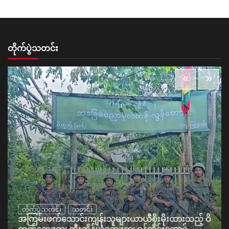
တိုက်ပွဲသတင်း
တိုက်ပွဲသတင်း
သတင်း
အကြမ်းဖက်သောင်းကျန်းသူများယာယီစိုးမိုးထားသည့် ဝိ