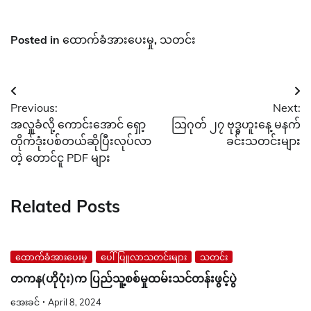
Posted in
ထောက်ခံအားပေးမှု
,
သတင်း
Post
Previous:
Next:
navigation
အလှူခံလို့ ကောင်းအောင် ရှော့
သြဂုတ် ၂၇ ဗုဒ္ဓဟူးနေ့ မနက်
တိုက်ဒုံးပစ်တယ်ဆိုပြီးလုပ်လာ
ခင်းသတင်းများ
တဲ့ တောင်ငူ PDF များ
Related Posts
ထောက်ခံအားပေးမှု
ပေါ်ပြူလာသတင်းများ
သတင်း
တကန(ဟိုပုံး)က ပြည်သူ့စစ်မှုထမ်းသင်တန်းဖွင့်ပွဲ
အေးခင်
April 8, 2024