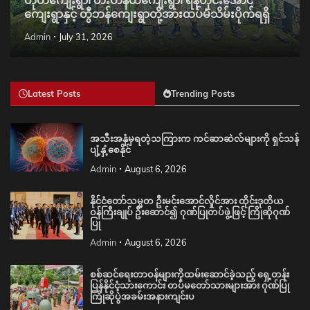
တုတ်ကျေးရွာ၊ တီးတိန်ယံကျေးရွာ၊ ရန်တိုင်းအောင်
ကျေးရွာနှင့် တွီဘန်ကျေးရွာတို့အားထပ်မံသိမ်းပိုက်ရရှိ
Admin
July 31, 2026
Latest Posts
Trending Posts
အသီးအနှံမှရတဲ့သကြားက ကင်ဆာဆဲလ်များကို ရှင်သန်
ပျံ့နှံ့စေနိုင်
Admin
August 6, 2026
နိုင်ငံတော်သမ္မတ ဦးမင်းအောင်လှိုင်အား ထိုင်းဒုတိယ
ဝန်ကြီးချုပ် ဦးဆောင်၍ ဂုဏ်ပြုတပ်ဖွဲ့ဖြင့် ကြိုဆိုဂုဏ်
ပြု
Admin
August 6, 2026
စစ်ဆင်ရေးတာဝန်များကိုထမ်းဆောင်ခဲ့သည့် ရှေ့တန်း
ပြန်နိုင်ငံ့သားကောင်း တပ်မတော်သားများအား ဂုဏ်ပြု
ကြိုဆိုပွဲအခမ်းအနားကျင်းပ