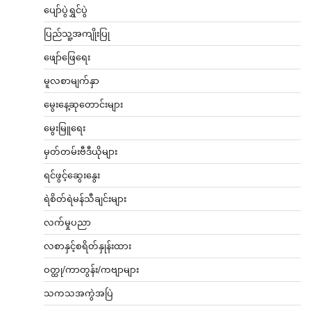
ပျော်ပွဲရွှင်ပွဲ
ပြည်သူ့အကျိုးပြု
ဖျော်ဖြေရေး
မူလစာမျက်နှာ
မွေးနေ့ဆုတောင်းများ
မွေးမြူရေး
မှတ်တမ်းဗီဒီယိုများ
ရင်ဖွင့်ဆွေးနွေး
ရဲစိတ်ရဲမန်သီချင်းများ
လက်မှုပညာ
လစာနှင့်စရိတ်နှုန်းထား
ဝတ္ထု/ကာတွန်း/ကဗျာများ
သကသအကွဲအပြဲ