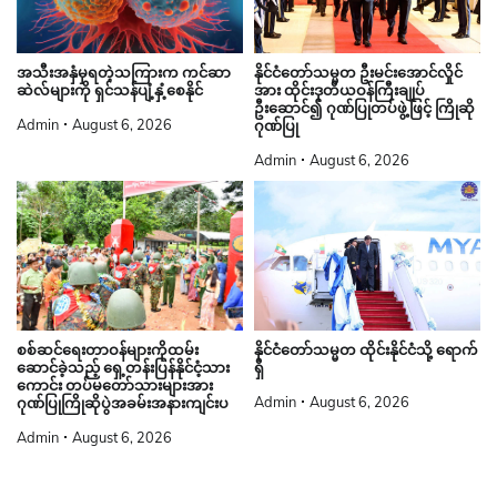
နိုင်ငံတော်သမ္မတ ဦးမင်းအောင်လှိုင်
အသီးအနှံမှရတဲ့သကြားက ကင်ဆာ
အား ထိုင်းဒုတိယဝန်ကြီးချုပ်
ဆဲလ်များကို ရှင်သန်ပျံ့နှံ့စေနိုင်
ဦးဆောင်၍ ဂုဏ်ပြုတပ်ဖွဲ့ဖြင့် ကြိုဆို
Admin
August 6, 2026
ဂုဏ်ပြု
Admin
August 6, 2026
စစ်ဆင်ရေးတာဝန်များကိုထမ်း
နိုင်ငံတော်သမ္မတ ထိုင်းနိုင်ငံသို့ ရောက်
ဆောင်ခဲ့သည့် ရှေ့တန်းပြန်နိုင်ငံ့သား
ရှိ
ကောင်း တပ်မတော်သားများအား
Admin
August 6, 2026
ဂုဏ်ပြုကြိုဆိုပွဲအခမ်းအနားကျင်းပ
Admin
August 6, 2026