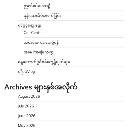
ဉာဏ်စမ်းပဟေဠိ
ဖုန်းဘေလ်မဲဖောက်ခြင်း
ရင်ဖွင့်ဆွေးနွေး
Call Center
သတင်းစကားပေးပို့ရန်
အမေး/အဖြေကဏ္ဍ
ရွေးကောက်ပွဲစိစစ်တွေ့ရှိချက်များ
ပျိုမေVlog
Archives များနှစ်အလိုက်
August 2026
July 2026
June 2026
May 2026