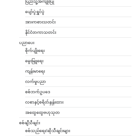
ပြည်သူ့အကျိုးပြု
ပျော်ပွဲရွှင်ပွဲ
အားကစားသတင်း
နိုင်ငံတကာသတင်း
ပညာပေး
စိုက်ပျိုးရေး
မွေးမြူရေး
ကျန်းမာရေး
လက်မှုပညာ
စစ်ဘက်ဥပဒေ
လစာနှင့်စရိတ်နှုန်းထား
အထွေထွေဗဟုသုတ
စစ်ချီသီချင်း
စစ်သည်ရေး/ဆိုသီချင်းများ