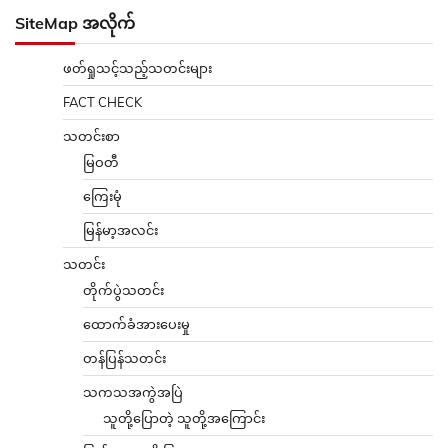
SiteMap အလိုက်
ဖတ်ရှုသင့်သည့်သတင်းများ
FACT CHECK
သတင်းစာ
မြဝတီ
ကြေးမုံ
မြန်မာ့အလင်း
သတင်း
တိုက်ပွဲသတင်း
ထောက်ခံအားပေးမှု
တန်ပြန်သတင်း
သကသအကွဲအပြဲ
သူတို့ပြောတဲ့ သူတို့အကြောင်း