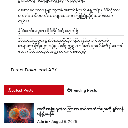
ဦးဆောင်၍ ဂုဏ်ပြုတပ်ဖွဲ့ဖြင့် ကြိုဆိုဂုဏ်ပြု
စစ်ဆင်ရေးတာဝန်များကိုထမ်းဆောင်ခဲ့သည့် ရှေ့တန်းပြန်နိုင်ငံ့သား
ကောင်း တပ်မတော်သားများအား ဂုဏ်ပြုကြိုဆိုပွဲအခမ်းအနား
ကျင်းပ
နိုင်ငံတော်သမ္မတ ထိုင်းနိုင်ငံသို့ ရောက်ရှိ
နိုင်ငံတော်သမ္မတ ဦးမင်းအောင်လှိုင် မြန်မာနိုင်ငံကက်သလစ်
ဆရာတော်ကြီးများအဖွဲ့ချုပ်၏ဥက္ကဋ္ဌ ကာဒီနယ် ချားလ်စ်ဘို ဦးဆောင်
သော ကိုယ်စားလှယ်အဖွဲ့အား လက်ခံတွေ့ဆုံ
Direct Download APK
Latest Posts
Trending Posts
အသီးအနှံမှရတဲ့သကြားက ကင်ဆာဆဲလ်များကို ရှင်သန်
ပျံ့နှံ့စေနိုင်
Admin
August 6, 2026