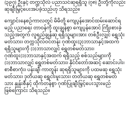
(၃၉၇) ဦးနှင့် တက္ကသိုလ် ပညာသင်ဆုရရှိသူ (၇၈) ဦးတို့ကိုလည်း
ဆုချီးမြှင့်ပေးအပ်ခဲ့သည်ဟု သိရသည်။
ကျောင်းနေစဉ်ကာလတွင် မိမိတို့ ကျေပွန်အောင်ထမ်းဆောင်ရ
မည့် ပညာရေး တာဝန်ကို ထူးချွန်စွာ ကျေပွန်အောင် ကြိုးစားခဲ့
သည့်အတွက် လူရည်ချွန်ဆု ရရှိသူများအား တစ်ဦးလျှင် ရွှေသုံး
မတ်သား၊ တက္ကသိုလ်ဝင်တန်း ဂုဏ်ထူး(၃)ဘာသာနှင့်အထက်
ရရှိသူများကို (၁)ဘာသာလျှင် ရွှေတစ်မတ်သား၊
ဂုဏ်ထူး(၁)ဘာသာနှင့်အထက် ရရှိသည့် စစ်သည်များကို
(၁)ဘာသာလျှင် ရွှေတစ်မတ်သား၊ နိုင်ငံတော်အဆင့် ဆောင်းပါး၊
စာစီစာကုံး၊ ပန်းချီ၊ ကာတွန်း ဆုရရှိသူများကို ပထမဆု ရွှေသုံး
မတ်သား၊ ဒုတိယဆု ရွှေငါးမူးသား၊ တတိယဆု ရွှေတစ်မတ်
သား နှုန်းစီနှင့် ထိုက်တန်စွာ ဂုဏ်ပြုချီးမြှင့်ပေးသွားမည်
ဖြစ်ကြောင်း သိရသည်။