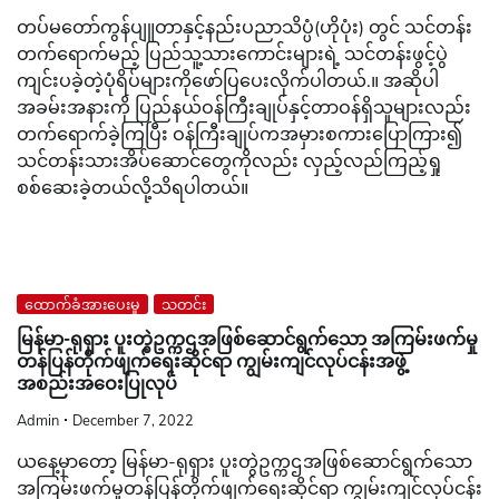
တပ်မတော်ကွန်ပျူတာနှင့်နည်းပညာသိပ္ပံ(ဟိုပုံး) တွင် သင်တန်း
တက်ရောက်မည့် ပြည်သူ့သားကောင်းများရဲ့ သင်တန်းဖွင့်ပွဲ
ကျင်းပခဲ့တဲ့ပုံရိပ်များကိုဖော်ပြပေးလိုက်ပါတယ်.။ အဆိုပါ
အခမ်းအနားကို ပြည်နယ်ဝန်ကြီးချုပ်နှင့်တာဝန်ရှိသူများလည်း
တက်ရောက်ခဲ့ကြပြီး ဝန်ကြီးချုပ်ကအမှားစကားပြောကြား၍
သင်တန်းသားအိပ်ဆောင်တွေကိုလည်း လှည့်လည်ကြည့်ရှု
စစ်ဆေးခဲ့တယ်လို့သိရပါတယ်။
ထောက်ခံအားပေးမှု
သတင်း
မြန်မာ-ရုရှား ပူးတွဲဥက္ကဌအဖြစ်ဆောင်ရွက်သော အကြမ်းဖက်မှု
တန်ပြန်တိုက်ဖျက်ရေးဆိုင်ရာ ကျွမ်းကျင်လုပ်ငန်းအဖွဲ့
အစည်းအဝေးပြုလုပ်
Admin
December 7, 2022
ယနေ့မှာတော့ မြန်မာ-ရုရှား ပူးတွဲဥက္ကဌအဖြစ်ဆောင်ရွက်သော
အကြမ်းဖက်မှုတန်ပြန်တိုက်ဖျက်ရေးဆိုင်ရာ ကျွမ်းကျင်လုပ်ငန်း