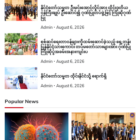
နိုင်ငံတော်သမ္မတ ဦးမင်းအောင်လှိုင်အား ထိုင်းဒုတိယ
ဝန်ကြီးချုပ် ဦးဆောင်၍ ဂုဏ်ပြုတပ်ဖွဲ့ဖြင့် ကြိုဆိုဂုဏ်
ပြု
Admin
August 6, 2026
စစ်ဆင်ရေးတာဝန်များကိုထမ်းဆောင်ခဲ့သည့် ရှေ့တန်း
ပြန်နိုင်ငံ့သားကောင်း တပ်မတော်သားများအား ဂုဏ်ပြု
ကြိုဆိုပွဲအခမ်းအနားကျင်းပ
Admin
August 6, 2026
နိုင်ငံတော်သမ္မတ ထိုင်းနိုင်ငံသို့ ရောက်ရှိ
Admin
August 6, 2026
Popular News