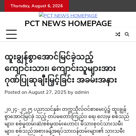
Skip
Thursday, August 6, 2026
to
content
PCT NEWS HOMEPAGE
ထူးချွန်စွာအောင်မြင်ခဲ့သည့်
ကျောင်းသား၊ ကျောင်းသူများအား
ဂုဏ်ပြုဆုချီးမြှင့်ခြင်း အခမ်းအနား
Posted on
August 27, 2025
by
admin
၂၀၂၄-၂၀၂၅ ပညာသင်နှစ်၊ တက္ကသိုလ်ဝင်စာမေးပွဲ၌ ထူးချွန်
စွာအောင်မြင်ခဲ့ သည့် တပ်မတော်(ကြည်း၊ ရေ၊ လေ)မှ စစ်သည်
များ၊ စစ်မှုထမ်းဆဲ/စစ်မှုထမ်းဟောင်း မိသားစုဝင်သားသမီး
များ၊ စစ်သည်အစားခန့်အရပ်သားဝန်ထမ်းများ၏ သားသမီး