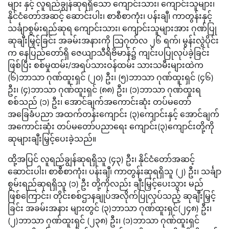
များ နှင့် လူရည်ချွန်ဆုရရှိသော ကျောင်းသား၊ ကျောင်းသူများ၊
နိုင်ငံတော်အဆင့် ဆောင်းပါး၊ စာစီစာကုံး၊ ပန်းချီ၊ ကာတွန်းနှင့်
သင်္ချာစွမ်းရည်ဆုရ ကျောင်းသား၊ ကျောင်းသူများအား ဂုဏ်ပြု
ဆုချီးမြှင့်ခြင်း အခမ်းအနားကို သြဂုတ်လ ၂၆ ရက်၊ မွန်းလွဲပိုင်း
က နေပြည်တော်ရှိ ဇေယျာသီရိဗိမာန်၌ ကျင်းပပြုလုပ်ခဲ့ခြင်း
ဖြစ်ပြီး စစ်မှုထမ်း/အရပ်သားဝန်ထမ်း သားသမီးများထဲက
(၆)ဘာသာ ဂုဏ်ထူးရှင် (၂၀) ဦး၊ (၅)ဘာသာ ဂုဏ်ထူးရှင် (၄၆)
ဦး၊ (၄)ဘာသာ ဂုဏ်ထူးရှင် (၈၈) ဦး၊ (၁)ဘာသာ ဂုဏ်ထူးရ
စစ်သည် (၁) ဦး၊ အောင်ချက်အကောင်းဆုံး တပ်မတော်
အခြေခံပညာ အထက်တန်းကျောင်း (၃)ကျောင်းနှင့် အောင်ချက်
အကောင်းဆုံး တပ်မတော်ပညာရေး ကျောင်း(၃)ကျောင်းတို့ကို
ဆုများချီးမြှင့်ပေးခဲ့သည်။
ထို့အပြင် လူရည်ချွန်ဆုရရှိသူ (၄၃) ဦး၊ နိုင်ငံတော်အဆင့်
ဆောင်းပါး၊ စာစီစာကုံး၊ ပန်းချီ၊ ကာတွန်းဆုရရှိသူ (၂) ဦး၊ သင်္ချာ
စွမ်းရည်ဆုရရှိသူ (၁) ဦး တို့ကိုလည်း ချီးမြှင့်ပေးသွား မည်
ဖြစ်ကြောင်း၊ တိုင်းစစ်ဌာနချုပ်အလိုက်ပြုလုပ်သည့် ဆုချီးမြှင့်
ခြင်း အခမ်းအနား များတွင် (၃)ဘာသာ ဂုဏ်ထူးရှင်(၂၄၈) ဦး၊
(၂)ဘာသာ ဂုဏ်ထူးရှင် (၂၃၈) ဦး၊ (၁)ဘာသာ ဂုဏ်ထူးရှင်