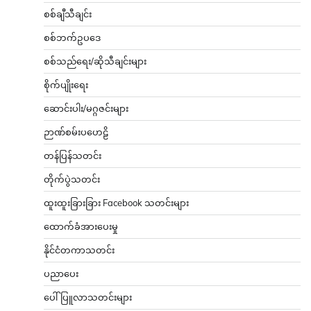
စစ်ချီသီချင်း
စစ်ဘက်ဥပဒေ
စစ်သည်ရေး/ဆိုသီချင်းများ
စိုက်ပျိုးရေး
ဆောင်းပါး/မဂ္ဂဇင်းများ
ဉာဏ်စမ်းပဟေဠိ
တန်ပြန်သတင်း
တိုက်ပွဲသတင်း
ထူးထူးခြားခြား Facebook သတင်းများ
ထောက်ခံအားပေးမှု
နိုင်ငံတကာသတင်း
ပညာပေး
ပေါ်ပြူလာသတင်းများ