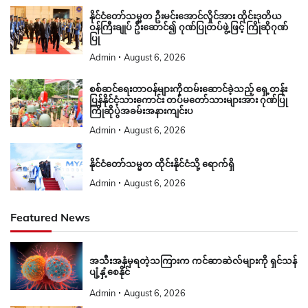
နိုင်ငံတော်သမ္မတ ဦးမင်းအောင်လှိုင်အား ထိုင်းဒုတိယ
ဝန်ကြီးချုပ် ဦးဆောင်၍ ဂုဏ်ပြုတပ်ဖွဲ့ဖြင့် ကြိုဆိုဂုဏ်
ပြု
Admin
August 6, 2026
စစ်ဆင်ရေးတာဝန်များကိုထမ်းဆောင်ခဲ့သည့် ရှေ့တန်း
ပြန်နိုင်ငံ့သားကောင်း တပ်မတော်သားများအား ဂုဏ်ပြု
ကြိုဆိုပွဲအခမ်းအနားကျင်းပ
Admin
August 6, 2026
နိုင်ငံတော်သမ္မတ ထိုင်းနိုင်ငံသို့ ရောက်ရှိ
Admin
August 6, 2026
Featured News
အသီးအနှံမှရတဲ့သကြားက ကင်ဆာဆဲလ်များကို ရှင်သန်
ပျံ့နှံ့စေနိုင်
Admin
August 6, 2026