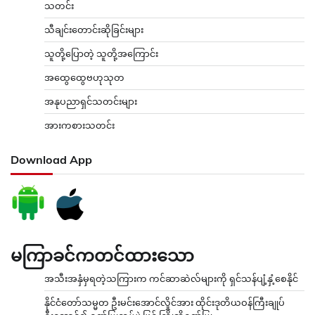
သတင်း
သီချင်းတောင်းဆိုခြင်းများ
သူတို့ပြောတဲ့ သူတို့အကြောင်း
အထွေထွေဗဟုသုတ
အနုပညာရှင်သတင်းများ
အားကစားသတင်း
Download App
မကြာခင်ကတင်ထားသော
အသီးအနှံမှရတဲ့သကြားက ကင်ဆာဆဲလ်များကို ရှင်သန်ပျံ့နှံ့စေနိုင်
နိုင်ငံတော်သမ္မတ ဦးမင်းအောင်လှိုင်အား ထိုင်းဒုတိယဝန်ကြီးချုပ်