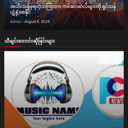
ကျန်းမာရေး
မူလစာမျက်နှာ
အထွေထွေဗဟုသုတ
အသီးအနှံမှရတဲ့သကြားက ကင်ဆာဆဲလ်များကို ရှင်သန်
ပျံ့နှံ့စေနိုင်
Admin
August 6, 2026
သီချင်းတောင်းဆိုခြင်းများ