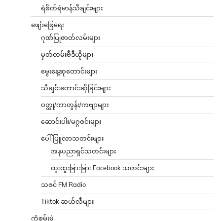
ရဲစိတ်ရဲမာန်သီချင်းများ
ဖျော်ဖြေရေး
ဂုဏ်ပြုဇာတ်လမ်းများ
မှတ်တမ်းဗီဒီယိုများ
မွေးနေ့ဆုတောင်းများ
သီချင်းတောင်းဆိုခြင်းများ
ဝတ္ထု/ကာတွန်း/ကဗျာများ
ဆောင်းပါး/မဂ္ဂဇင်းများ
ပေါ်ပြူလာသတင်းများ
အနုပညာရှင်သတင်းများ
ထူးထူးခြားခြား Facebook သတင်းများ
သဇင် FM Radio
Tiktok ဆယ်လီများ
ကံစမ်းမဲ