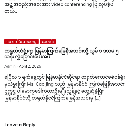
အဖွဲ့ အစည်းအဝေးအား video conferencing ပြုလုပ်ခဲ့ပါ
တယ်..
ထောက်ခံအားပေးမှု
သတင်း
တရုတ်သံရုံးက မြန်မာကြက်ခြေနီအသင်းသို့ ယွမ် ၁ ဒသမ ၅
သန်း လွှဲပြောင်းပေးအပ်
Admin
April 2, 2025
ဧပြီလ ၁ ရက်နေ့တွင် မြန်မာနိုင်ငံဆိုင်ရာ တရုတ်ကောင်စစ်ဝန်ရုံး
မှသံမှူးကြီး Ms. Cao Jing သည် မြန်မာနိုင်ငံ ကြက်ခြေနီအသင်း
ဥက္ကဋ္ဌ ပါမောက္ခဒေါက်တာဦးမျိုးညွန့်နှင့် တွေ့ဆုံခဲ့ပြီး
မြန်မာနိုင်ငံသို့ တရုတ်နိုင်ငံကြက်ခြေနီအသင်းမှ […]
Leave a Reply