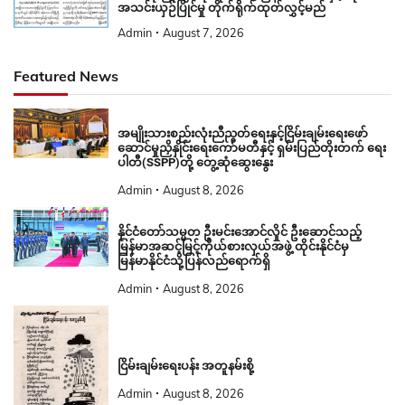
အသင်းယှဉ်ပြိုင်မှု တိုက်ရိုက်ထုတ်လွှင့်မည်
Admin
August 7, 2026
Featured News
အမျိုးသားစည်းလုံးညီညွတ်ရေးနှင့်ငြိမ်းချမ်းရေးဖော်
ဆောင်မှုညှိနှိုင်းရေးကော်မတီနှင့် ရှမ်းပြည်တိုးတက် ရေး
ပါတီ(SSPP)တို့ တွေ့ဆုံဆွေးနွေး
Admin
August 8, 2026
နိုင်ငံတော်သမ္မတ ဦးမင်းအောင်လှိုင် ဦးဆောင်သည့်
မြန်မာအဆင့်မြင့်ကိုယ်စားလှယ်အဖွဲ့ ထိုင်းနိုင်ငံမှ
မြန်မာနိုင်ငံသို့ပြန်လည်ရောက်ရှိ
Admin
August 8, 2026
ငြိမ်းချမ်းရေးပန်း အတူနမ်းစို့
Admin
August 8, 2026