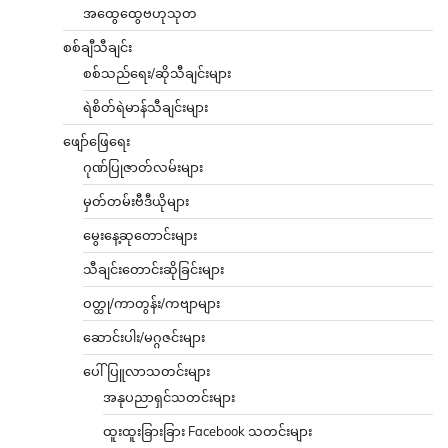
အထွေထွေဗဟုသုတ
စစ်ချီသီချင်း
စစ်သည်ရေး/ဆိုသီချင်းများ
ရဲစိတ်ရဲမာန်သီချင်းများ
ဖျော်ဖြေရေး
ဂုဏ်ပြုဇာတ်လမ်းများ
မှတ်တမ်းဗီဒီယိုများ
မွေးနေ့ဆုတောင်းများ
သီချင်းတောင်းဆိုခြင်းများ
ဝတ္ထု/ကာတွန်း/ကဗျာများ
ဆောင်းပါး/မဂ္ဂဇင်းများ
ပေါ်ပြူလာသတင်းများ
အနုပညာရှင်သတင်းများ
ထူးထူးခြားခြား Facebook သတင်းများ