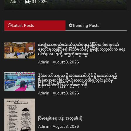
Admin
July 31, 2026
Latest Posts
Trending Posts
အမျိုးသားစည်းလုံးညီညွတ်ရေးနှင့်ငြိမ်းချမ်းရေးဖော်
ဆောင်မှုညှိနှိုင်းရေးကော်မတီနှင့် ရှမ်းပြည်တိုးတက် ရေး
ပါတီ(SSPP)တို့ တွေ့ဆုံဆွေးနွေး
Admin
August 8, 2026
နိုင်ငံတော်သမ္မတ ဦးမင်းအောင်လှိုင် ဦးဆောင်သည့်
မြန်မာအဆင့်မြင့်ကိုယ်စားလှယ်အဖွဲ့ ထိုင်းနိုင်ငံမှ
မြန်မာနိုင်ငံသို့ပြန်လည်ရောက်ရှိ
Admin
August 8, 2026
ငြိမ်းချမ်းရေးပန်း အတူနမ်းစို့
Admin
August 8, 2026