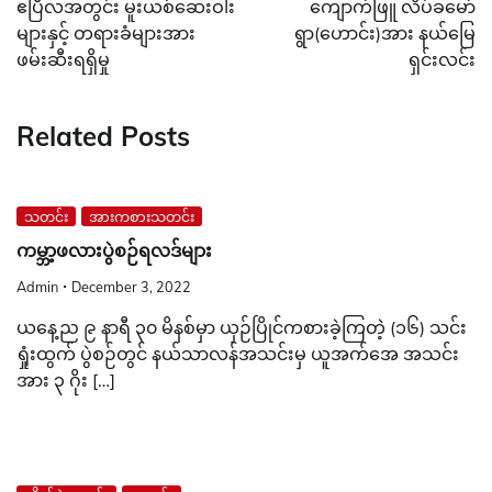
ဧပြီလအတွင်း မူးယစ်ဆေးဝါး
ကျောက်ဖြူ လိပ်ခမော်
များနှင့် တရားခံများအား
ရွာ(ဟောင်း)အား နယ်မြေ
ဖမ်းဆီးရရှိမှု
ရှင်းလင်း
Related Posts
သတင်း
အားကစားသတင်း
ကမ္ဘာ့ဖလားပွဲစဉ်ရလဒ်များ
Admin
December 3, 2022
ယနေ့ည ၉ နာရီ ၃၀ မိနစ်မှာ ယှဉ်ပြိုင်ကစားခဲ့ကြတဲ့ (၁၆) သင်း
ရှုံးထွက် ပွဲစဉ်တွင် နယ်သာလန်အသင်းမှ ယူအက်အေ အသင်း
အား ၃ ဂိုး […]