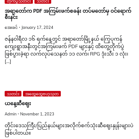
တိုက်ပွဲသတင်း
သတင်း
အရာတော်က PDF အကြမ်းဖက်စခန်း တပ်မတော်မှ ဝင်ရောက်
စီးနင်း
အေးခင်
January 17, 2024
ဇန်နဝါရီလ ၁၆ ရက်နေ့တွင် အရာတော်မြို့နယ် ကြွေပုကန်
ကျေးရွာအနီးတွင်အကြမ်းဖက် PDF များနှင့် ထိတွေ့တိုက်ပွဲ
ဖြစ်ပွားခဲ့ရာ လက်လုပ်သေနတ် ၁၁ လက်၊ RPG ဒုံးသီး ၁ လုံး၊
[…]
သတင်း
အထွေထွေဗဟုသုတ
ယနေ့ဆီဈေး
Admin
November 1, 2023
တိုင်းဒေသကြီး/ပြည်နယ်များအလိုက်စက်သုံးဆီဈေးနှုန်းများပဲ
ဖြစ်ပါတယ်။