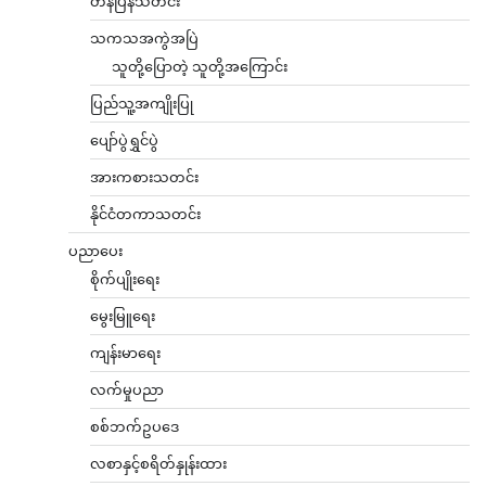
တန်ပြန်သတင်း
သကသအကွဲအပြဲ
သူတို့ပြောတဲ့ သူတို့အကြောင်း
ပြည်သူ့အကျိုးပြု
ပျော်ပွဲရွှင်ပွဲ
အားကစားသတင်း
နိုင်ငံတကာသတင်း
ပညာပေး
စိုက်ပျိုးရေး
မွေးမြူရေး
ကျန်းမာရေး
လက်မှုပညာ
စစ်ဘက်ဥပဒေ
လစာနှင့်စရိတ်နှုန်းထား