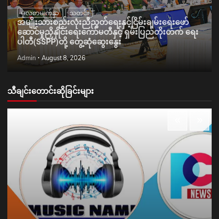
မူလစာမျက်နှာ
သတင်း
အမျိုးသားစည်းလုံးညီညွတ်ရေးနှင့်ငြိမ်းချမ်းရေးဖော်
ဆောင်မှုညှိနှိုင်းရေးကော်မတီနှင့် ရှမ်းပြည်တိုးတက် ရေး
ပါတီ(SSPP)တို့ တွေ့ဆုံဆွေးနွေး
Admin
August 8, 2026
သီချင်းတောင်းဆိုခြင်းများ