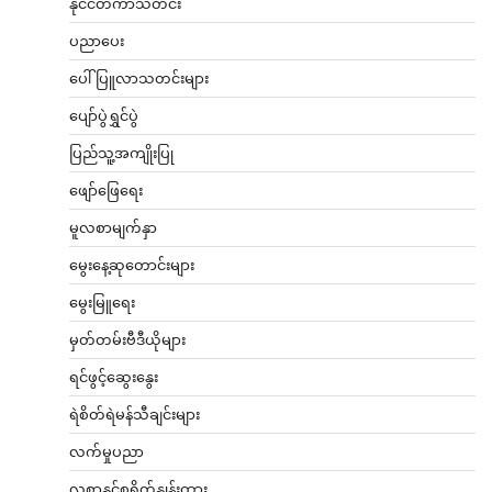
နိုင်ငံတကာသတင်း
ပညာပေး
ပေါ်ပြူလာသတင်းများ
ပျော်ပွဲရွှင်ပွဲ
ပြည်သူ့အကျိုးပြု
ဖျော်ဖြေရေး
မူလစာမျက်နှာ
မွေးနေ့ဆုတောင်းများ
မွေးမြူရေး
မှတ်တမ်းဗီဒီယိုများ
ရင်ဖွင့်ဆွေးနွေး
ရဲစိတ်ရဲမန်သီချင်းများ
လက်မှုပညာ
လစာနှင့်စရိတ်နှုန်းထား