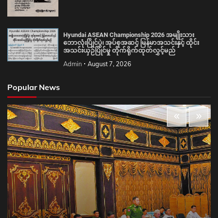
Hyundai ASEAN Championship 2026 အမျိုးသား
ဘောလုံးပြိုင်ပွဲ၊ အုပ်စုအဆင့် မြန်မာအသင်းနှင့် ထိုင်း
အသင်းယှဉ်ပြိုင်မှု တိုက်ရိုက်ထုတ်လွှင့်မည်
Admin
August 7, 2026
Popular News