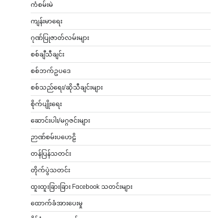
ကံစမ်းမဲ
ကျန်းမာရေး
ဂုဏ်ပြုဇာတ်လမ်းများ
စစ်ချီသီချင်း
စစ်ဘက်ဥပဒေ
စစ်သည်ရေး/ဆိုသီချင်းများ
စိုက်ပျိုးရေး
ဆောင်းပါး/မဂ္ဂဇင်းများ
ဉာဏ်စမ်းပဟေဠိ
တန်ပြန်သတင်း
တိုက်ပွဲသတင်း
ထူးထူးခြားခြား Facebook သတင်းများ
ထောက်ခံအားပေးမှု