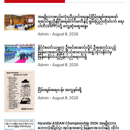
အမျိုးသားစည်းလုံးညီညွတ်ရေးနှင့်ငြိမ်းချမ်းရေးဖော်
ဆောင်မှုညှိနှိုင်းရေးကော်မတီနှင့် ရှမ်းပြည်တိုးတက် ရေး
ပါတီ(SSPP)တို့ တွေ့ဆုံဆွေးနွေး
Admin
August 8, 2026
နိုင်ငံတော်သမ္မတ ဦးမင်းအောင်လှိုင် ဦးဆောင်သည့်
မြန်မာအဆင့်မြင့်ကိုယ်စားလှယ်အဖွဲ့ ထိုင်းနိုင်ငံမှ
မြန်မာနိုင်ငံသို့ပြန်လည်ရောက်ရှိ
Admin
August 8, 2026
ငြိမ်းချမ်းရေးပန်း အတူနမ်းစို့
Admin
August 8, 2026
Hyundai ASEAN Championship 2026 အမျိုးသား
ဘောလုံးပြိုင်ပွဲ၊ အုပ်စုအဆင့် မြန်မာအသင်းနှင့် ထိုင်း