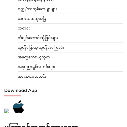
ဝတ္ထု/ကာတွန်း/ကဗျာများ
သကသအကွဲအပြဲ
သတင်း
သီချင်းတောင်းဆိုခြင်းများ
သူတို့ပြောတဲ့ သူတို့အကြောင်း
အထွေထွေဗဟုသုတ
အနုပညာရှင်သတင်းများ
အားကစားသတင်း
Download App