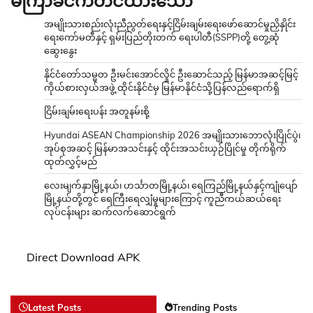
မကြာခင်ကတင်ထားသော
အမျိုးသားစည်းလုံးညီညွတ်ရေးနှင့်ငြိမ်းချမ်းရေးဖော်ဆောင်မှုညှိနှိုင်း
ရေးကော်မတီနှင့် ရှမ်းပြည်တိုးတက် ရေးပါတီ(SSPP)တို့ တွေ့ဆုံ
ဆွေးနွေး
နိုင်ငံတော်သမ္မတ ဦးမင်းအောင်လှိုင် ဦးဆောင်သည့် မြန်မာအဆင့်မြင့်
ကိုယ်စားလှယ်အဖွဲ့ ထိုင်းနိုင်ငံမှ မြန်မာနိုင်ငံသို့ပြန်လည်ရောက်ရှိ
ငြိမ်းချမ်းရေးပန်း အတူနမ်းစို့
Hyundai ASEAN Championship 2026 အမျိုးသားဘောလုံးပြိုင်ပွဲ၊
အုပ်စုအဆင့် မြန်မာအသင်းနှင့် ထိုင်းအသင်းယှဉ်ပြိုင်မှု တိုက်ရိုက်
ထုတ်လွှင့်မည်
လေးမျက်နှာမြို့နယ်၊ ဟင်္သာတမြို့နယ်၊ ရေကြည်မြို့နယ်နှင့်ကျုံပျော်
မြို့နယ်တို့တွင် ရေကြီးရေလျှံမှုများကြောင့် ကူညီကယ်ဆယ်ရေး
လုပ်ငန်းများ ဆက်လက်ဆောင်ရွက်
Direct Download APK
Latest Posts
Trending Posts