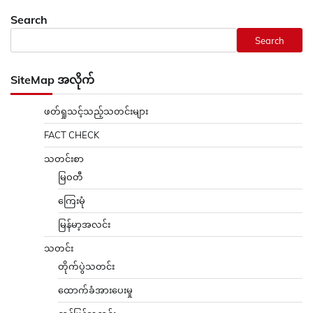
Search
Search
SiteMap အလိုက်
ဖတ်ရှုသင့်သည့်သတင်းများ
FACT CHECK
သတင်းစာ
မြဝတီ
ကြေးမုံ
မြန်မာ့အလင်း
သတင်း
တိုက်ပွဲသတင်း
ထောက်ခံအားပေးမှု