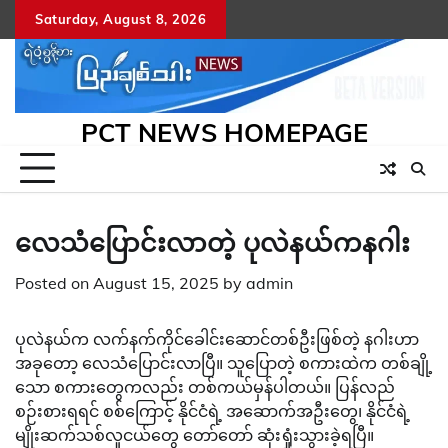
Skip
Saturday, August 8, 2026
to
content
PCT NEWS HOMEPAGE
လေသံပြောင်းလာတဲ့ ပုလဲနယ်ကနဂါး
Posted on
August 15, 2025
by
admin
ပုလဲနယ်က လက်နက်ကိုင်ခေါင်းဆောင်တစ်ဦးဖြစ်တဲ့ နဂါးဟာ
အခုတော့ လေသံပြောင်းလာပြီ။ သူပြောတဲ့ စကားထဲက တစ်ချို့
သော စကားတွေကလည်း တစ်ကယ်မှန်ပါတယ်။ ပြန်လည်
စဉ်းစားရရင် စစ်ကြောင့် နိုင်ငံရဲ့ အဆောက်အဦးတွေ၊ နိုင်ငံရဲ့
မျိုးဆက်သစ်လူငယ်တွေ တော်တော် ဆုံးရှုံးသွားခဲ့ရပြီ။