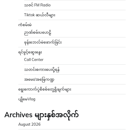
သဇင် FM Radio
Tiktok ဆယ်လီများ
ကံစမ်းမဲ
ဉာဏ်စမ်းပဟေဠိ
ဖုန်းဘေလ်မဲဖောက်ခြင်း
ရင်ဖွင့်ဆွေးနွေး
Call Center
သတင်းစကားပေးပို့ရန်
အမေး/အဖြေကဏ္ဍ
ရွေးကောက်ပွဲစိစစ်တွေ့ရှိချက်များ
ပျိုမေVlog
Archives များနှစ်အလိုက်
August 2026