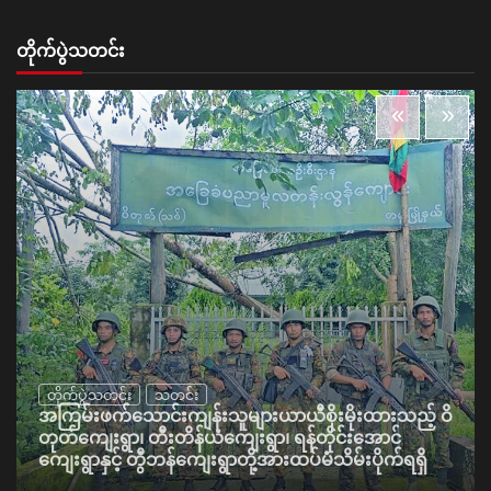
တိုက်ပွဲသတင်း
တိုက်ပွဲသတင်း
သတင်း
အကြမ်းဖက်သောင်းကျန်းသူများယာယီစိုးမိုးထားသည့် ဝိ
တုတ်ကျေးရွာ၊ တီးတိန်ယံကျေးရွာ၊ ရန်တိုင်းအောင်
ကျေးရွာနှင့် တွီဘန်ကျေးရွာတို့အားထပ်မံသိမ်းပိုက်ရရှိ