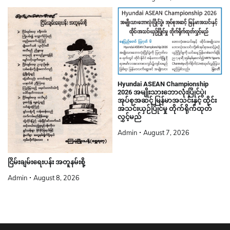
Hyundai ASEAN Championship
2026 အမျိုးသားဘောလုံးပြိုင်ပွဲ၊
အုပ်စုအဆင့် မြန်မာအသင်းနှင့် ထိုင်း
အသင်းယှဉ်ပြိုင်မှု တိုက်ရိုက်ထုတ်
လွှင့်မည်
Admin
August 7, 2026
ငြိမ်းချမ်းရေးပန်း အတူနမ်းစို့
Admin
August 8, 2026