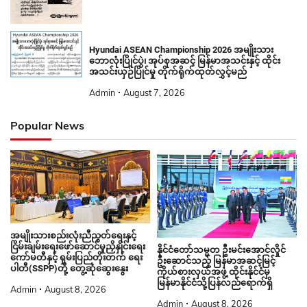
Hyundai ASEAN Championship 2026 အမျိုးသား
ဘောလုံးပြိုင်ပွဲ၊ အုပ်စုအဆင့် မြန်မာအသင်းနှင့် ထိုင်း
အသင်းယှဉ်ပြိုင်မှု တိုက်ရိုက်ထုတ်လွှင့်မည်
Admin
August 7, 2026
Popular News
အမျိုးသားစည်းလုံးညီညွတ်ရေးနှင့်
ငြိမ်းချမ်းရေးဖော်ဆောင်မှုညှိနှိုင်းရေး
နိုင်ငံတော်သမ္မတ ဦးမင်းအောင်လှိုင်
ကော်မတီနှင့် ရှမ်းပြည်တိုးတက် ရေး
ဦးဆောင်သည့် မြန်မာအဆင့်မြင့်
ပါတီ(SSPP)တို့ တွေ့ဆုံဆွေးနွေး
ကိုယ်စားလှယ်အဖွဲ့ ထိုင်းနိုင်ငံမှ
မြန်မာနိုင်ငံသို့ပြန်လည်ရောက်ရှိ
Admin
August 8, 2026
Admin
August 8, 2026