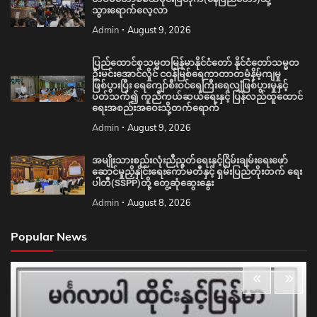
သွားရောက်လေ့လာ
Admin
August 9, 2026
ပြည်ထောင်စုသမ္မတမြန်မာနိုင်ငံတော် နိုင်ငံတော်သမ္မတ
ဦးမင်းအောင်လှိုင် ငဝန်မြစ်ရေကာတာတမံနိမ့်ကျမှု
ဖြစ်ပွားပြီး ရေကျော်စီးဝင်ရေကြီးရေလျှံဖြစ်ပွားမှုနှင့်
ပတ်သက်၍ ကူညီကယ်ဆယ်ရေးနှင့် ပြန်လည်ထူထောင်
ရေးအစည်းအဝေးသို့တက်ရောက်
Admin
August 9, 2026
အမျိုးသားစည်းလုံးညီညွတ်ရေးနှင့်ငြိမ်းချမ်းရေးဖော်
ဆောင်မှုညှိနှိုင်းရေးကော်မတီနှင့် ရှမ်းပြည်တိုးတက် ရေး
ပါတီ(SSPP)တို့ တွေ့ဆုံဆွေးနွေး
Admin
August 8, 2026
Popular News