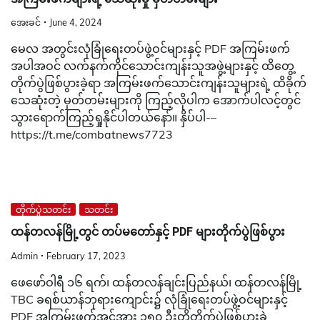
အေးခင်
June 4, 2024
မေလ အတွင်းလုံခြုံရေးတပ်ဖွဲ့ဝင်များနှင့် PDF အကြမ်းဖက်
အပါအဝင် လက်နက်ကိုင်သောင်းကျန်းသူအဖွဲ့များနှင့် ထိတွေ့
တိုက်ပွဲဖြစ်ပွားခဲ့ရာ အကြမ်းဖက်သောင်းကျန်းသူများရဲ့ ထိခိုက်
သေဆုံးတဲ့ မှတ်တမ်းများကို ကြည့်လိုပါက အောက်ပါလင့်တွင်
သွားရောက်ကြည့်ရှုနိုင်ပါတယ်နော်။ နှိပ်ပါ-–
https://t.me/combatnews7723
တိုက်ပွဲသတင်း
သတင်း
ထန်တလန်မြို့တွင် တပ်မတော်နှင့် PDF များတိုက်ပွဲဖြစ်ပွား
Admin
February 17, 2023
ဖေဖော်ဝါရီ ၁၆ ရက်၊ ထန်တလန်ချင်းပြည်နယ်၊ ထန်တလန်မြို့
TBC ခရစ်ယာန်ဘုရားကျောင်း၌ လုံခြုံရေးတပ်ဖွဲ့ဝင်များနှင့်
PDF အကြမ်းဖက်အင်အား ၁၅၀ ဦးတို့တိုက်ပွဲဖြစ်ပွားခဲ့