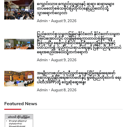
ကျောင်းသား၊ ကျောင်းသူများနှင့် ဆရာ၊ ဆရာမများ
တပ်မတော်စစ်သမိုင်းပြတိုက်(နေပြည်တော်)သို့
သွားရောက်လေ့လာ
Admin
August 9, 2026
ပြည်ထောင်စုသမ္မတမြန်မာနိုင်ငံတော် နိုင်ငံတော်သမ္မတ
ဦးမင်းအောင်လှိုင် ငဝန်မြစ်ရေကာတာတမံနိမ့်ကျမှု
ဖြစ်ပွားပြီး ရေကျော်စီးဝင်ရေကြီးရေလျှံဖြစ်ပွားမှုနှင့်
ပတ်သက်၍ ကူညီကယ်ဆယ်ရေးနှင့် ပြန်လည်ထူထောင်
ရေးအစည်းအဝေးသို့တက်ရောက်
Admin
August 9, 2026
အမျိုးသားစည်းလုံးညီညွတ်ရေးနှင့်ငြိမ်းချမ်းရေးဖော်
ဆောင်မှုညှိနှိုင်းရေးကော်မတီနှင့် ရှမ်းပြည်တိုးတက် ရေး
ပါတီ(SSPP)တို့ တွေ့ဆုံဆွေးနွေး
Admin
August 8, 2026
Featured News