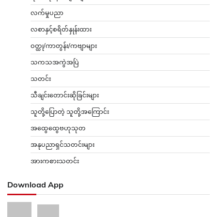
လက်မှုပညာ
လစာနှင့်စရိတ်နှုန်းထား
ဝတ္ထု/ကာတွန်း/ကဗျာများ
သကသအကွဲအပြဲ
သတင်း
သီချင်းတောင်းဆိုခြင်းများ
သူတို့ပြောတဲ့ သူတို့အကြောင်း
အထွေထွေဗဟုသုတ
အနုပညာရှင်သတင်းများ
အားကစားသတင်း
Download App