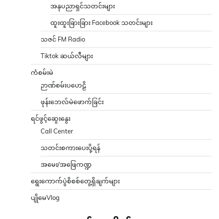
အနုပညာရှင်သတင်းများ
ထူးထူးခြားခြား Facebook သတင်းများ
သဇင် FM Radio
Tiktok ဆယ်လီများ
ကံစမ်းမဲ
ဉာဏ်စမ်းပဟေဠိ
ဖုန်းဘေလ်မဲဖောက်ခြင်း
ရင်ဖွင့်ဆွေးနွေး
Call Center
သတင်းစကားပေးပို့ရန်
အမေး/အဖြေကဏ္ဍ
ရွေးကောက်ပွဲစိစစ်တွေ့ရှိချက်များ
ပျိုမေVlog