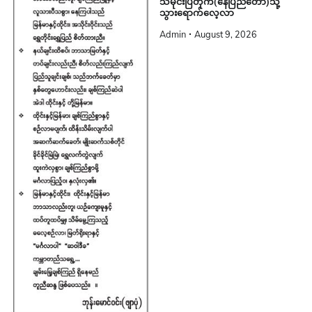
သမိုင်းပြတိုက်(နေပြည်တော်)သို့
သွားရောက်လေ့လာ
Admin
August 9, 2026