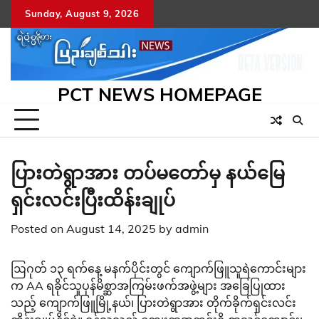
Skip
Sunday, August 9, 2026
to
content
PCT NEWS HOMEPAGE
ပြားတဲရွာအား တပ်မတော်မှ နယ်မြေ
ရှင်းလင်းပြီးထိန်းချုပ်
Posted on
August 14, 2025
by
admin
ဩဂုတ် ၁၃ ရက်နေ့ မနက်ပိုင်းတွင် ကျောက်ဖြူသူရဲကောင်းများ
က AA ရခိုင်သူပုန်မိစ္ဆာအကြမ်းဖက်အဖွဲ့များ အခြေပြုထား
သည့် ကျောက်ဖြူမြို့နယ်၊ ပြားတဲရွာအား တိုက်ခိုက်ရှင်းလင်း