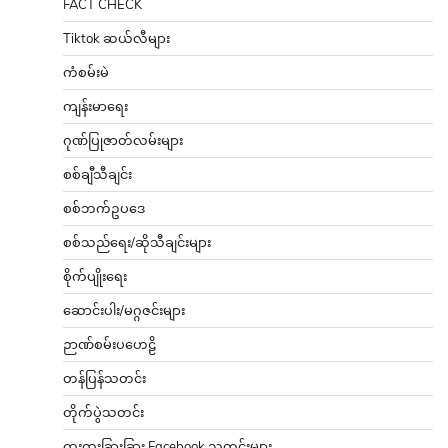
FACT CHECK
Tiktok ဆယ်လီများ
ကံစမ်းမဲ
ကျန်းမာရေး
ဂုဏ်ပြုဇာတ်လမ်းများ
စစ်ချီသီချင်း
စစ်ဘက်ဥပဒေ
စစ်သည်ရေး/ဆိုသီချင်းများ
စိုက်ပျိုးရေး
ဆောင်းပါး/မဂ္ဂဇင်းများ
ဉာဏ်စမ်းပဟေဠိ
တန်ပြန်သတင်း
တိုက်ပွဲသတင်း
ထူးထူးခြားခြား Facebook သတင်းများ