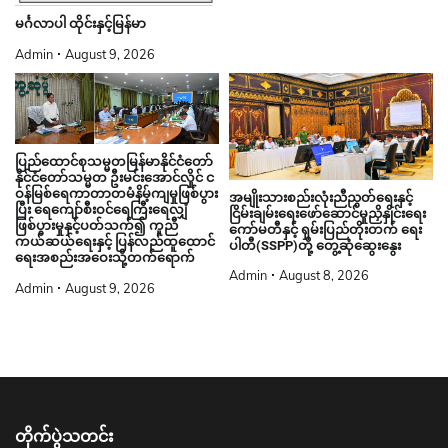
မင်္ဂလာပါ ထိုင်းနှင့်မြန်မာ
Admin
August 9, 2026
ပြည်ထောင်စုသမ္မတမြန်မာနိုင်ငံတော်
နိုင်ငံတော်သမ္မတ ဦးမင်းအောင်လှိုင် င
ဝန်မြစ်ရေကာတာတမံနိမ့်ကျမှုဖြစ်ပွား
အမျိုးသားစည်းလုံးညီညွတ်ရေးနှင့်
ပြီး ရေကျော်စီးဝင်ရေကြီးရေလျှံ
ငြိမ်းချမ်းရေးဖော်ဆောင်မှုညှိနှိုင်းရေး
ဖြစ်ပွားမှုနှင့်ပတ်သက်၍ ကူညီ
ကော်မတီနှင့် ရှမ်းပြည်တိုးတက် ရေး
ကယ်ဆယ်ရေးနှင့် ပြန်လည်ထူထောင်
ပါတီ(SSPP)တို့ တွေ့ဆုံဆွေးနွေး
ရေးအစည်းအဝေးသို့တက်ရောက်
Admin
August 8, 2026
Admin
August 9, 2026
တိုက်ပွဲသတင်း