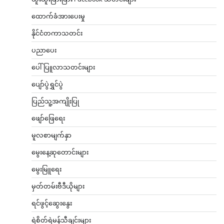
ထောက်ခံအားပေးမှု
နိုင်ငံတကာသတင်း
ပညာပေး
ပေါ်ပြူလာသတင်းများ
ပျော်ပွဲရွှင်ပွဲ
ပြည်သူ့အကျိုးပြု
ဖျော်ဖြေရေး
မူလစာမျက်နှာ
မွေးနေ့ဆုတောင်းများ
မွေးမြူရေး
မှတ်တမ်းဗီဒီယိုများ
ရင်ဖွင့်ဆွေးနွေး
ရဲစိတ်ရဲမန်သီချင်းများ