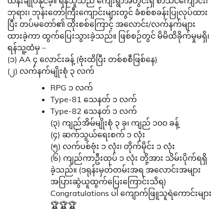
ထိန်းချုပ်နိုင်ခဲ့။ ရန်သူသည် ကျေးရွာအတွင်းရှိ စာသင်ကျောင်း၊
ဘုရား၊ ဘုန်းတော်ကြီးကျောင်းများတွင် ခံစစ်စခန်းပြုလုပ်ထား
ပြီး တပ်မတော်၏ ထိုးစစ်ကြောင့် အလောင်း/လက်နက်များ
ထားခဲ့ကာ ထွက်ပြေးသွားခဲ့သည်။ ဖြစ်စဉ်တွင် မိမိထိခိုက်မှုမရှိ၊
ရန်သူ့ထံမှ –
(၁) AA ၄ လောင်းခန့် (ဗုံးထိပြီး တစ်စစီဖြစ်နေ)
(၂) လက်နက်မျိုးစုံ ၃ လက်
RPG ၁ လက်
Type-81 သေနတ် ၁ လက်
Type-82 သေနတ် ၁ လက်
(၃) ကျည်အိမ်မျိုးစုံ ၃ ခု၊ ကျည် ၁၀၀ ခန့်
(၄) ဆက်သွယ်ရေးစက် ၁ လုံး
(၅) လက်ပစ်ဗုံး ၁ လုံး၊ တိုက်မိုင်း ၁ လုံး
(၆) ကျည်ကာဦးထုပ် ၁ လုံး တို့အား သိမ်းပိုက်ရရှိ
ခဲ့သည်။ (ဒရုန်းမှတ်တမ်းအရ အလောင်းအများ
အပြားဆွဲယူထွက်ပြေးကြောင်းသိရ)
Congratulations ပါ ကျောက်ဖြူသူရဲကောင်းများ
🏆🏆🏆