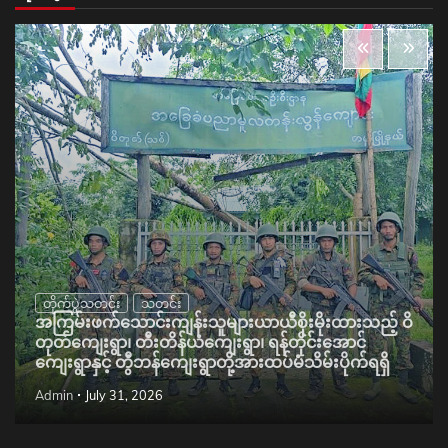
တိုက်ပွဲသတင်း
သတင်း
အကြမ်းဖက်သောင်းကျန်းသူများယာယီစိုးမိုးထားသည့် ဝိ
တုတ်ကျေးရွာ၊ တီးတိန်ယံကျေးရွာ၊ ရန်တိုင်းအောင်
ကျေးရွာနှင့် တွီဘန်ကျေးရွာတို့အားထပ်မံသိမ်းပိုက်ရရှိ
Admin
July 31, 2026