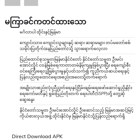
မကြာခင်ကတင်ထားသော
မင်္ဂလာပါ ထိုင်းနှင့်မြန်မာ
ကျောင်းသား၊ ကျောင်းသူများနှင့် ဆရာ၊ ဆရာမများ တပ်မတော်စစ်
သမိုင်းပြတိုက်(နေပြည်တော်)သို့ သွားရောက်လေ့လာ
ပြည်ထောင်စုသမ္မတမြန်မာနိုင်ငံတော် နိုင်ငံတော်သမ္မတ ဦးမင်း
အောင်လှိုင် ငဝန်မြစ်ရေကာတာတမံနိမ့်ကျမှုဖြစ်ပွားပြီး ရေကျော်စီး
ဝင်ရေကြီးရေလျှံဖြစ်ပွားမှုနှင့်ပတ်သက်၍ ကူညီကယ်ဆယ်ရေးနှင့်
ပြန်လည်ထူထောင်ရေးအစည်းအဝေးသို့တက်ရောက်
အမျိုးသားစည်းလုံးညီညွတ်ရေးနှင့်ငြိမ်းချမ်းရေးဖော်ဆောင်မှုညှိနှိုင်း
ရေးကော်မတီနှင့် ရှမ်းပြည်တိုးတက် ရေးပါတီ(SSPP)တို့ တွေ့ဆုံ
ဆွေးနွေး
နိုင်ငံတော်သမ္မတ ဦးမင်းအောင်လှိုင် ဦးဆောင်သည့် မြန်မာအဆင့်မြင့်
ကိုယ်စားလှယ်အဖွဲ့ ထိုင်းနိုင်ငံမှ မြန်မာနိုင်ငံသို့ပြန်လည်ရောက်ရှိ
Direct Download APK