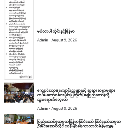
မင်္ဂလာပါ ထိုင်းနှင့်မြန်မာ
Admin
August 9, 2026
ကျောင်းသား၊ ကျောင်းသူများနှင့် ဆရာ၊ ဆရာမများ
တပ်မတော်စစ်သမိုင်းပြတိုက်(နေပြည်တော်)သို့
သွားရောက်လေ့လာ
Admin
August 9, 2026
ပြည်ထောင်စုသမ္မတမြန်မာနိုင်ငံတော် နိုင်ငံတော်သမ္မတ
ဦးမင်းအောင်လှိုင် ငဝန်မြစ်ရေကာတာတမံနိမ့်ကျမှု