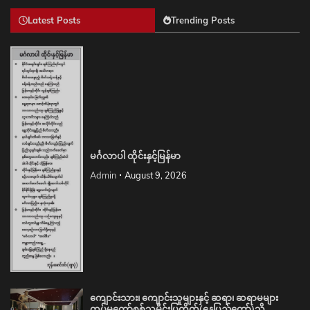
Latest Posts
Trending Posts
မင်္ဂလာပါ ထိုင်းနှင့်မြန်မာ
Admin
August 9, 2026
ကျောင်းသား၊ ကျောင်းသူများနှင့် ဆရာ၊ ဆရာမများ
တပ်မတော်စစ်သမိုင်းပြတိုက်(နေပြည်တော်)သို့