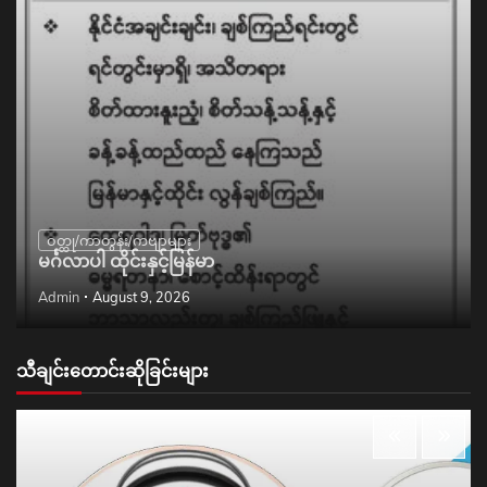
ဝတ္ထု/ကာတွန်း/ကဗျာများ
မင်္ဂလာပါ ထိုင်းနှင့်မြန်မာ
Admin
August 9, 2026
သီချင်းတောင်းဆိုခြင်းများ