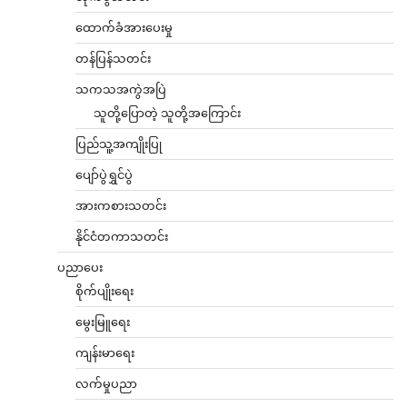
ထောက်ခံအားပေးမှု
တန်ပြန်သတင်း
သကသအကွဲအပြဲ
သူတို့ပြောတဲ့ သူတို့အကြောင်း
ပြည်သူ့အကျိုးပြု
ပျော်ပွဲရွှင်ပွဲ
အားကစားသတင်း
နိုင်ငံတကာသတင်း
ပညာပေး
စိုက်ပျိုးရေး
မွေးမြူရေး
ကျန်းမာရေး
လက်မှုပညာ