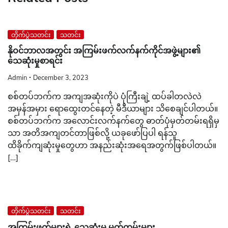
တိုက်ပွဲသတင်း
သတင်း
နိုဝင်ဘာလအတွင်း အကြမ်းဖက်လက်နက်ကိုင်အဖွဲ့များ၏
သေဆုံးမှုစာရင်း
Admin
December 3, 2023
စစ်တပ်ဘက်က အကျအဆုံးကိုပဲ ပုံကြီးချဲ့ ထပ်ခါတလဲလဲ
အမှန်အမှား ရောထွေးတင်နေတဲ့ မီဒီယာများ သိစေချင်ပါတယ်။
စစ်တပ်ဘက်က အလောင်းလက်နက်တွေ ဓာတ်ပုံမှတ်တမ်းရရှိမှ
သာ အတိအကျတင်တာဖြစ်လို့ ယခုဖော်ပြပါ ရန်သူ
ထိခိုက်ကျဆုံးမှုတွေဟာ အနည်းဆုံးအရေအတွက်ဖြစ်ပါတယ်။
[…]
တိုက်ပွဲသတင်း
သတင်း
အကြမ်းဖက်များရဲ့ သေဆုံးမှု မှတ်တမ်းများ