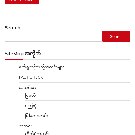
Search
Search
SiteMap အလိုက်
ဖတ်ရှုသင့်သည့်သတင်းများ
FACT CHECK
သတင်းစာ
မြဝတီ
ကြေးမုံ
မြန်မာ့အလင်း
သတင်း
တိုက်ပွဲသတင်း