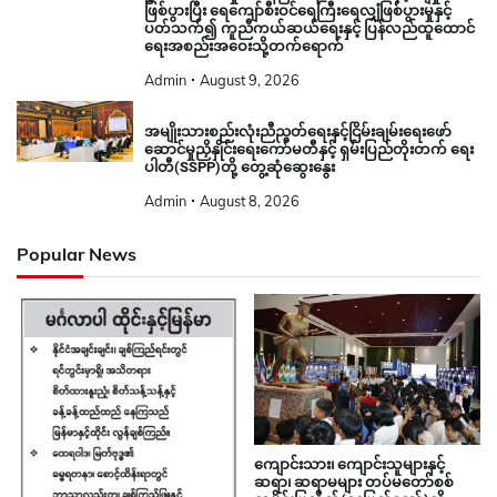
ဖြစ်ပွားပြီး ရေကျော်စီးဝင်ရေကြီးရေလျှံဖြစ်ပွားမှုနှင့်
ပတ်သက်၍ ကူညီကယ်ဆယ်ရေးနှင့် ပြန်လည်ထူထောင်
ရေးအစည်းအဝေးသို့တက်ရောက်
Admin
August 9, 2026
အမျိုးသားစည်းလုံးညီညွတ်ရေးနှင့်ငြိမ်းချမ်းရေးဖော်
ဆောင်မှုညှိနှိုင်းရေးကော်မတီနှင့် ရှမ်းပြည်တိုးတက် ရေး
ပါတီ(SSPP)တို့ တွေ့ဆုံဆွေးနွေး
Admin
August 8, 2026
Popular News
ကျောင်းသား၊ ကျောင်းသူများနှင့်
ဆရာ၊ ဆရာမများ တပ်မတော်စစ်