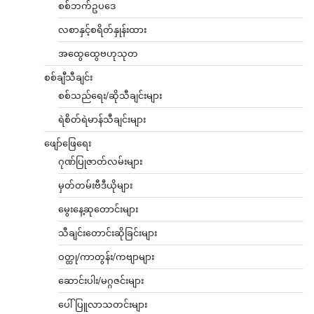
စစ်ဘက်ဥပဒေ
လစာနှင့်စရိတ်နှုန်းထား
အထွေထွေဗဟုသုတ
စစ်ချီသီချင်း
စစ်သည်ရေး/ဆိုသီချင်းများ
ရဲစိတ်ရဲမာန်သီချင်းများ
ဖျော်ဖြေရေး
ဂုဏ်ပြုဇာတ်လမ်းများ
မှတ်တမ်းဗီဒီယိုများ
မွေးနေ့ဆုတောင်းများ
သီချင်းတောင်းဆိုခြင်းများ
ဝတ္ထု/ကာတွန်း/ကဗျာများ
ဆောင်းပါး/မဂ္ဂဇင်းများ
ပေါ်ပြူလာသတင်းများ