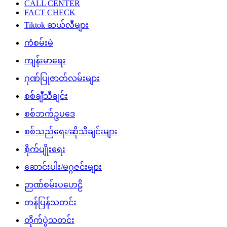
CALL CENTER
FACT CHECK
Tiktok ဆယ်လီများ
ကံစမ်းမဲ
ကျန်းမာရေး
ဂုဏ်ပြုဇာတ်လမ်းများ
စစ်ချီသီချင်း
စစ်ဘက်ဥပဒေ
စစ်သည်ရေး/ဆိုသီချင်းများ
စိုက်ပျိုးရေး
ဆောင်းပါး/မဂ္ဂဇင်းများ
ဉာဏ်စမ်းပဟေဠိ
တန်ပြန်သတင်း
တိုက်ပွဲသတင်း