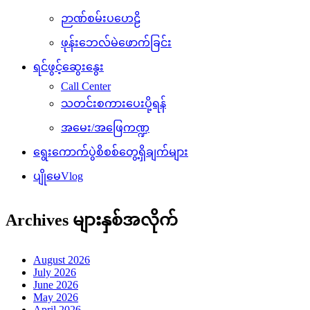
ဉာဏ်စမ်းပဟေဠိ
ဖုန်းဘေလ်မဲဖောက်ခြင်း
ရင်ဖွင့်ဆွေးနွေး
Call Center
သတင်းစကားပေးပို့ရန်
အမေး/အဖြေကဏ္ဍ
ရွေးကောက်ပွဲစိစစ်တွေ့ရှိချက်များ
ပျိုမေVlog
Archives များနှစ်အလိုက်
August 2026
July 2026
June 2026
May 2026
April 2026