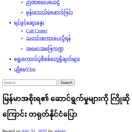
ဉာဏ်စမ်းပဟေဠိ
ဖုန်းဘေလ်မဲဖောက်ခြင်း
ရင်ဖွင့်ဆွေးနွေး
Call Center
သတင်းစကားပေးပို့ရန်
အမေး/အဖြေကဏ္ဍ
ရွေးကောက်ပွဲစိစစ်တွေ့ရှိချက်များ
ပျိုမေVlog
Search
for:
မြန်မာအစိုးရ၏ ဆောင်ရွက်မှုများကို ကြိုဆို
ကြောင်း တရုတ်နိုင်ငံပြော
Posted on
July 31, 2025
by
admin