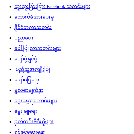
ထူးထူးခြားခြား Facebook သတင်းများ
ထောက်ခံအားပေးမှု
နိုင်ငံတကာသတင်း
ပညာပေး
ပေါ်ပြူလာသတင်းများ
ပျော်ပွဲရွှင်ပွဲ
ပြည်သူ့အကျိုးပြု
ဖျော်ဖြေရေး
မူလစာမျက်နှာ
မွေးနေ့ဆုတောင်းများ
မွေးမြူရေး
မှတ်တမ်းဗီဒီယိုများ
ရင်ဖွင့်ဆွေးနွေး