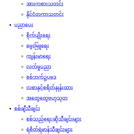
အားကစားသတင်း
နိုင်ငံတကာသတင်း
ပညာပေး
စိုက်ပျိုးရေး
မွေးမြူရေး
ကျန်းမာရေး
လက်မှုပညာ
စစ်ဘက်ဥပဒေ
လစာနှင့်စရိတ်နှုန်းထား
အထွေထွေဗဟုသုတ
စစ်ချီသီချင်း
စစ်သည်ရေး/ဆိုသီချင်းများ
ရဲစိတ်ရဲမာန်သီချင်းများ