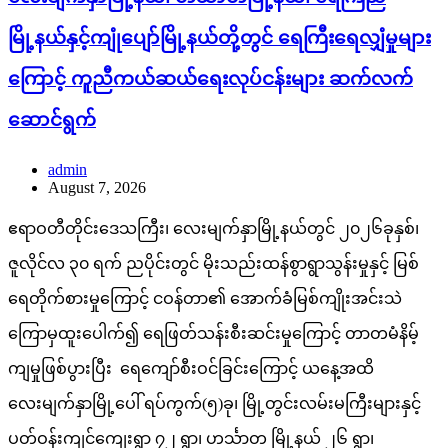
မြို့နယ်နှင့်ကျုံပျော်မြို့နယ်တို့တွင် ရေကြီးရေလျှံမှုများ
ကြောင့် ကူညီကယ်ဆယ်ရေးလုပ်ငန်းများ ဆက်လက်
ဆောင်ရွက်
admin
August 7, 2026
ဧရာဝတီတိုင်းဒေသကြီး၊ လေးမျက်နှာမြို့နယ်တွင် ၂၀၂၆ခုနှစ်၊
ဇူလိုင်လ ၃၀ ရက် ညပိုင်းတွင် မိုးသည်းထန်စွာရွာသွန်းမှုနှင့် မြစ်
ရေတိုက်စားမှုကြောင့် ငဝန်တာ၏ အောက်ခံမြစ်ကျိုးအင်းသဲ
ကြောမှထူးပေါက်၍ ရေဖြတ်သန်းစီးဆင်းမှုကြောင့် တာတမံနိမ့်
ကျမှုဖြစ်ပွားပြီး ရေကျော်စီးဝင်ခြင်းကြောင့် ယနေ့အထိ
လေးမျက်နှာမြို့ပေါ် ရပ်ကွက်(၅)ခု၊ မြို့တွင်းလမ်းမကြီးများနှင့်
ပတ်ဝန်းကျင်ကျေးရွာ ၇၂ ရွာ၊ ဟင်္သာတ မြို့နယ် ၂၆ ရွာ၊