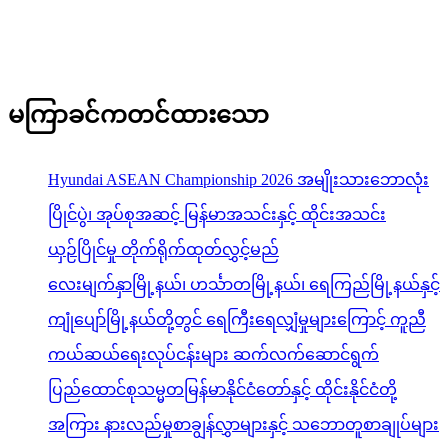
မကြာခင်ကတင်ထားသော
Hyundai ASEAN Championship 2026 အမျိုးသားဘောလုံး
ပြိုင်ပွဲ၊ အုပ်စုအဆင့် မြန်မာအသင်းနှင့် ထိုင်းအသင်း
ယှဉ်ပြိုင်မှု တိုက်ရိုက်ထုတ်လွှင့်မည်
လေးမျက်နှာမြို့နယ်၊ ဟင်္သာတမြို့နယ်၊ ရေကြည်မြို့နယ်နှင့်
ကျုံပျော်မြို့နယ်တို့တွင် ရေကြီးရေလျှံမှုများကြောင့် ကူညီ
ကယ်ဆယ်ရေးလုပ်ငန်းများ ဆက်လက်ဆောင်ရွက်
ပြည်ထောင်စုသမ္မတမြန်မာနိုင်ငံတော်နှင့် ထိုင်းနိုင်ငံတို့
အကြား နားလည်မှုစာချွန်လွှာများနှင့် သဘောတူစာချုပ်များ