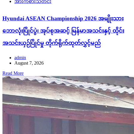
အားကစားသတင်း
Hyundai ASEAN Championship 2026 အမျိုးသား
ဘောလုံးပြိုင်ပွဲ၊ အုပ်စုအဆင့် မြန်မာအသင်းနှင့် ထိုင်း
အသင်းယှဉ်ပြိုင်မှု တိုက်ရိုက်ထုတ်လွှင့်မည်
admin
August 7, 2026
Read More