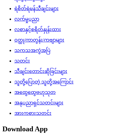
ရဲစိတ်ရဲမန်သီချင်းများ
လက်မှုပညာ
လစာနှင့်စရိတ်နှုန်းထား
ဝတ္ထု/ကာတွန်း/ကဗျာများ
သကသအကွဲအပြဲ
သတင်း
သီချင်းတောင်းဆိုခြင်းများ
သူတို့ပြောတဲ့ သူတို့အကြောင်း
အထွေထွေဗဟုသုတ
အနုပညာရှင်သတင်းများ
အားကစားသတင်း
Download App