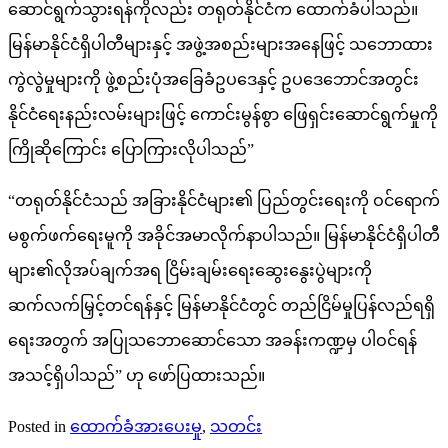
ဆောင်ရွက်သွားရန်ကိုလည်း တရုတ်နိုင်ငံက ထောက်ခံပါသည်။
မြန်မာနိုင်ငံရှိပါတီများနှင့် အဖွဲ့အစည်းများအနေဖြင့် သဘောထား
ကွဲလွဲမှုများကို ဖွဲ့စည်းပုံအခြေခံဥပဒေနှင့် ဥပဒေဘောင်အတွင်း
နိုင်ငံရေးနည်းလမ်းများဖြင့် ကောင်းမွန်စွာ ဖြေရှင်းဆောင်ရွက်မှုကို
ကြိုဆိုကြောင်း ပြောကြားလိုပါသည်”
“တရုတ်နိုင်ငံသည် အခြားနိုင်ငံများ၏ ပြည်တွင်းရေးကို ဝင်ရောက်
မစွက်ဖက်ရေးမူကို အခိုင်အမာလိုက်နာပါသည်။ မြန်မာနိုင်ငံရှိပါတီ
များ၏လိုအပ်ချက်အရ ငြိမ်းချမ်းရေးဆွေးနွေးပွဲများကို
ဆက်လက်မြှင့်တင်ရန်နှင့် မြန်မာနိုင်ငံတွင် တည်ငြိမ်မှုပြန်လည်ရရှိ
ရေးအတွက် အပြုသဘောဆောင်သော အခန်းကဏ္ဍမှ ပါဝင်ရန်
အသင့်ရှိပါသည်” ဟု ဖော်ပြထားသည်။
Posted in
ထောက်ခံအားပေးမှု
,
သတင်း