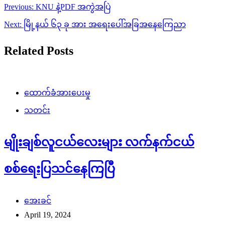
Post
Previous:
KNU နဲ့PDF အကွဲအပြဲ
navigation
Next:
မြို့နယ် ၆၃ ခု အား အရေးပေါ်အခြအနေကြေညာ
Related Posts
ထောက်ခံအားပေးမှု
သတင်း
မျိုးချစ်လူငယ်လေးများ လက်နက်ငယ်
စစ်ရေးပြသင်နေကြပြီ
အေးခင်
April 19, 2024