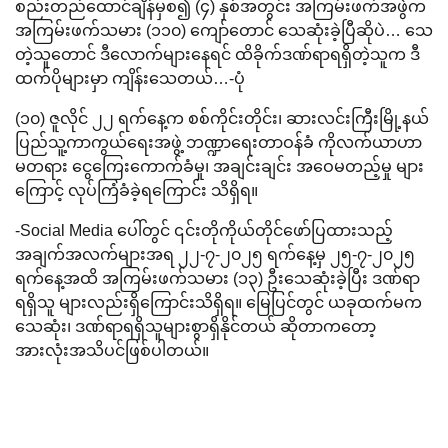
စည်းတည်ထောင်ချိန်မှစ၍ (၄) နှစ်အတွင်း အကြမ်းဖက်အဖွဲက
အကြမ်းဖက်သမား (၁၁၀) ကျော်တောင် သေဆုံးခဲ့ပြီဆိုပဲ… သေ
တဲ့သူတောင် ဒီလောက်များနေရင် ထိခိုက်ဒဏ်ရာရရှိတဲ့သူက ဒီ
ထက်ပိုများမှာ ကျိန်းသေတယ်…-ပုံ
(၁၀) ဇူလိုင် ၂၂ ရက်နေ့က စစ်ကိုင်းတိုင်း၊ ဆားလင်းကြီးမြို့နယ်
ပြည်သူ့ကာကွယ်ရေးအဖွဲ့ ဘဏ္ဍာရေးတာဝန်ခံ ကိုလက်ယာဟာ
မတရား ငွေကြေးကောက်ခံမှု၊ အချင်းချင်း အဝေမတည့်မှု များ
ကြောင့် လုပ်ကြံခံခဲ့ရကြောင်း သိရှိရ။
-Social Media ပေါ်တွင် ၎င်းတိုကိုယ်တိုင်ဖော်ပြထားသည့်
အချက်အလက်များအရ ၂၂-၇-၂၀၂၅ ရက်နေ့မှ ၂၅-၇-၂၀၂၅
ရက်နေ့အထိ အကြမ်းဖက်သမား (၁၃) ဦးသေဆုံးခဲ့ပြီး ဒဏ်ရာ
ရရှိသူ များလည်းရှိကြောင်းသိရှိရ။ မြေပြင်တွင် ယခုထက်မက
သေဆုံး၊ ဒဏ်ရာရရှိသူများစွာရှိနိုင်တယ် ဆိုတာကတော့
အားလုံးအသိပင်ဖြစ်ပါတယ်။