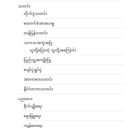
သတင်း
တိုက်ပွဲသတင်း
ထောက်ခံအားပေးမှု
တန်ပြန်သတင်း
သကသအကွဲအပြဲ
သူတို့ပြောတဲ့ သူတို့အကြောင်း
ပြည်သူ့အကျိုးပြု
ပျော်ပွဲရွှင်ပွဲ
အားကစားသတင်း
နိုင်ငံတကာသတင်း
ပညာပေး
စိုက်ပျိုးရေး
မွေးမြူရေး
ကျန်းမာရေး