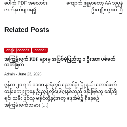
navigation
ပေါက် PDF အလောင်း၊
ကျောက်ဖြူမှာတော့ AA သူပုန်
လက်နက်များရရှိ
ဦးကျိုးသွားပါပြီ
Related Posts
တန်ပြန်သတင်း
သတင်း
အကြမ်းဖက် PDF များမှ အပြစ်မဲ့ပြည်သူ ၁ ဦးအား ပစ်ခတ်
သတ်ဖြတ်
Admin
June 23, 2025
ဇွန်လ ၂၀ ရက် ၁၁၀၀ နာရီတွင် ညောင်ဦးမြို့နယ်၊ တောင်ဖက်
တန်းကျေးရွာနေ ဦးညွန့်လှိုင်(၆၇)နှစ်သည် ဇနီးဖြစ်သူ ဒေါ်ညို
ရင်၊ သမီးဖြစ်သူ မခိုင်တို့နှင့်အတူ နေအိမ်၌ ရှိနေစဉ်
အကြမ်းဖက်သမား […]