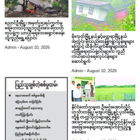
ညောင်ဦးမြို့၊ အမှတ်(၅)ရပ်ကွက်မှ
ရေဘေးသင့်သူ(၁၇)ဦးအား မီးသတ်
တပ်ဖွဲ့က ယာယီရေဘေးရှောင်စခန်း
မိုးကုတ်မြို့နယ်နှင့်မတ္တရာမြို့နယ်
သို့ကူညီရွှေ့ပြောင်း
အတွင်း မိုးသည်းထန်စွာရွာသွန်းမှုများ
ကြောင့် ထိခိုက်ပျက်စီးမှုများအား
Admin
August 10, 2026
လုံခြုံရေးတပ်ဖွဲ့ဝင်များက ကူညီ
ကယ်ဆယ်ရေးလုပ်ငန်းများ
ဆောင်ရွက်
Admin
August 10, 2026
နိုင်ငံတော်သမ္မတ ဦးမင်းအောင်လှိုင်
ဟင်္သာတမြို့၊ မအူပင်မြို့နှင့် ပုသိမ်မြို့
တို့ရှိ တက္ကသိုလ်များနှင့် ခရိုင်
အားကစားကွင်းအဆင့်မြှင့်တင်နိုင်မည့်
အခြေအနေများသွားရောက်ကြည့်ရှု
စစ်ဆေး