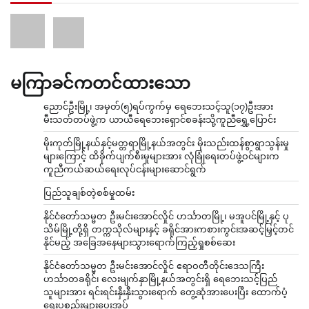
မကြာခင်ကတင်ထားသော
ညောင်ဦးမြို့၊ အမှတ်(၅)ရပ်ကွက်မှ ရေဘေးသင့်သူ(၁၇)ဦးအား
မီးသတ်တပ်ဖွဲ့က ယာယီရေဘေးရှောင်စခန်းသို့ကူညီရွှေ့ပြောင်း
မိုးကုတ်မြို့နယ်နှင့်မတ္တရာမြို့နယ်အတွင်း မိုးသည်းထန်စွာရွာသွန်းမှု
များကြောင့် ထိခိုက်ပျက်စီးမှုများအား လုံခြုံရေးတပ်ဖွဲ့ဝင်များက
ကူညီကယ်ဆယ်ရေးလုပ်ငန်းများဆောင်ရွက်
ပြည်သူချစ်တဲ့စစ်မှုထမ်း
နိုင်ငံတော်သမ္မတ ဦးမင်းအောင်လှိုင် ဟင်္သာတမြို့၊ မအူပင်မြို့နှင့် ပု
သိမ်မြို့တို့ရှိ တက္ကသိုလ်များနှင့် ခရိုင်အားကစားကွင်းအဆင့်မြှင့်တင်
နိုင်မည့် အခြေအနေများသွားရောက်ကြည့်ရှုစစ်ဆေး
နိုင်ငံတော်သမ္မတ ဦးမင်းအောင်လှိုင် ဧရာဝတီတိုင်းဒေသကြီး
ဟင်္သာတခရိုင်၊ လေးမျက်နှာမြို့နယ်အတွင်းရှိ ရေဘေးသင့်ပြည်
သူများအား ရင်းရင်းနှီးနှီးသွားရောက် တွေ့ဆုံအားပေးပြီး ထောက်ပံ့
ရေးပစ္စည်းများပေးအပ်