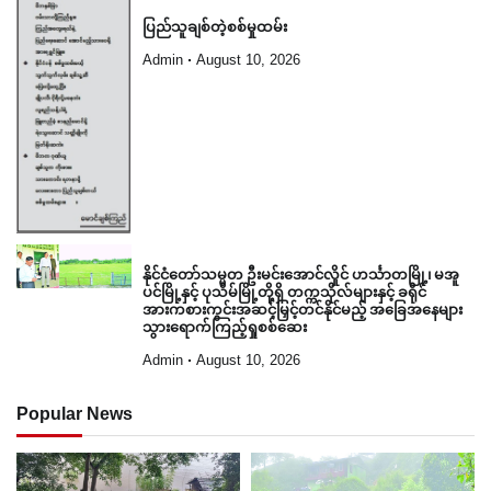
ပြည်သူချစ်တဲ့စစ်မှုထမ်း
Admin
August 10, 2026
နိုင်ငံတော်သမ္မတ ဦးမင်းအောင်လှိုင် ဟင်္သာတမြို့၊ မအူ
ပင်မြို့နှင့် ပုသိမ်မြို့တို့ရှိ တက္ကသိုလ်များနှင့် ခရိုင်
အားကစားကွင်းအဆင့်မြှင့်တင်နိုင်မည့် အခြေအနေများ
သွားရောက်ကြည့်ရှုစစ်ဆေး
Admin
August 10, 2026
Popular News