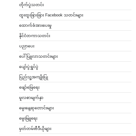
တိုက်ပွဲသတင်း
ထူးထူးခြားခြား Facebook သတင်းများ
ထောက်ခံအားပေးမှု
နိုင်ငံတကာသတင်း
ပညာပေး
ပေါ်ပြူလာသတင်းများ
ပျော်ပွဲရွှင်ပွဲ
ပြည်သူ့အကျိုးပြု
ဖျော်ဖြေရေး
မူလစာမျက်နှာ
မွေးနေ့ဆုတောင်းများ
မွေးမြူရေး
မှတ်တမ်းဗီဒီယိုများ