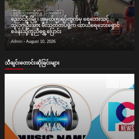
ပြည်သူ့အကျိုးပြု
သတင်း
ညောင်ဦးမြို့၊ အမှတ်(၅)ရပ်ကွက်မှ ရေဘေးသင့်
သူ(၁၇)ဦးအား မီးသတ်တပ်ဖွဲ့က ယာယီရေဘေးရှောင်
စခန်းသို့ကူညီရွှေ့ပြောင်း
Admin
August 10, 2026
သီချင်းတောင်းဆိုခြင်းများ