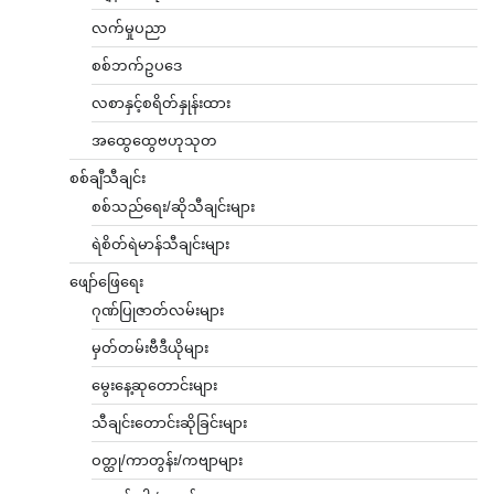
လက်မှုပညာ
စစ်ဘက်ဥပဒေ
လစာနှင့်စရိတ်နှုန်းထား
အထွေထွေဗဟုသုတ
စစ်ချီသီချင်း
စစ်သည်ရေး/ဆိုသီချင်းများ
ရဲစိတ်ရဲမာန်သီချင်းများ
ဖျော်ဖြေရေး
ဂုဏ်ပြုဇာတ်လမ်းများ
မှတ်တမ်းဗီဒီယိုများ
မွေးနေ့ဆုတောင်းများ
သီချင်းတောင်းဆိုခြင်းများ
ဝတ္ထု/ကာတွန်း/ကဗျာများ