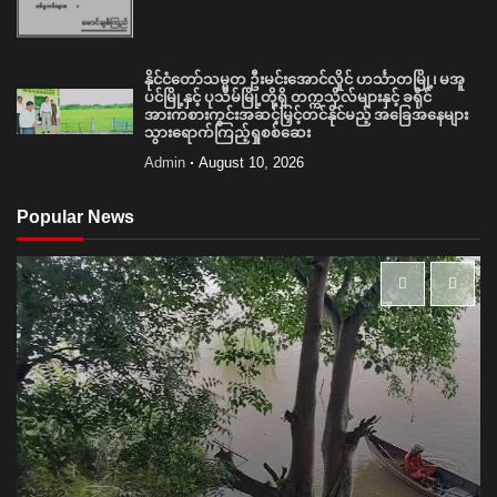
နိုင်ငံတော်သမ္မတ ဦးမင်းအောင်လှိုင် ဟင်္သာတမြို့၊ မအူ
ပင်မြို့နှင့် ပုသိမ်မြို့တို့ရှိ တက္ကသိုလ်များနှင့် ခရိုင်
အားကစားကွင်းအဆင့်မြှင့်တင်နိုင်မည့် အခြေအနေများ
သွားရောက်ကြည့်ရှုစစ်ဆေး
Admin
August 10, 2026
Popular News