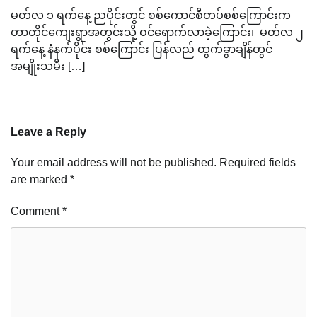
မတ်လ ၁ ရက်နေ့ ညပိုင်းတွင် စစ်ကောင်စီတပ်စစ်ကြောင်းက
တာတိုင်ကျေးရွာအတွင်းသို့ ဝင်ရောက်လာခဲ့ကြောင်း၊ မတ်လ ၂
ရက်နေ့ နံနက်ပိုင်း စစ်ကြောင်း ပြန်လည် ထွက်ခွာချိန်တွင်
အမျိုးသမီး […]
Leave a Reply
Your email address will not be published.
Required fields
are marked
*
Comment
*