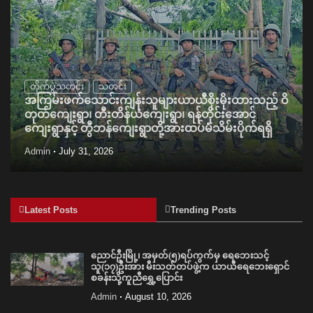
တိုက်ပွဲသတင်း
သတင်း
အကြမ်းဖက်သောင်းကျန်းသူများယာယီစိုးမိုးထားသည့် ဝိ
တုတ်ကျေးရွာ၊ တီးတိန်ယံကျေးရွာ၊ ရန်တိုင်းအောင်
ကျေးရွာနှင့် တွီဘန်ကျေးရွာတို့အားထပ်မံသိမ်းပိုက်ရရှိ
Admin
July 31, 2026
Latest Posts
Trending Posts
ညောင်ဦးမြို့၊ အမှတ်(၅)ရပ်ကွက်မှ ရေဘေးသင့်
သူ(၁၇)ဦးအား မီးသတ်တပ်ဖွဲ့က ယာယီရေဘေးရှောင်
စခန်းသို့ကူညီရွှေ့ပြောင်း
Admin
August 10, 2026