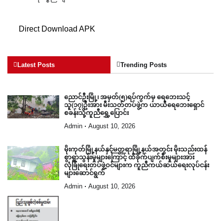
Direct Download APK
Latest Posts
Trending Posts
ညောင်ဦးမြို့၊ အမှတ်(၅)ရပ်ကွက်မှ ရေဘေးသင့်
သူ(၁၇)ဦးအား မီးသတ်တပ်ဖွဲ့က ယာယီရေဘေးရှောင်
စခန်းသို့ကူညီရွှေ့ပြောင်း
Admin
August 10, 2026
မိုးကုတ်မြို့နယ်နှင့်မတ္တရာမြို့နယ်အတွင်း မိုးသည်းထန်
စွာရွာသွန်းမှုများကြောင့် ထိခိုက်ပျက်စီးမှုများအား
လုံခြုံရေးတပ်ဖွဲ့ဝင်များက ကူညီကယ်ဆယ်ရေးလုပ်ငန်း
များဆောင်ရွက်
Admin
August 10, 2026