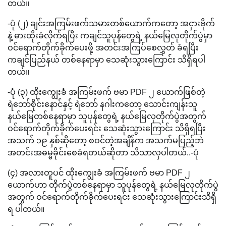
တယ်။
-ပုံ (၂) ချင်းအကြမ်းဖက်သမားတစ်ယောက်ကတော့ အငှားဗိုက်
နဲ့ ဓားထိုးခံလိုက်ရပြီး ကချင်သူပုန်တွေရဲ့ နယ်မြေလုတိုက်ပွဲမှာ
ဝင်ရောက်တိုက်ခိုက်ပေးဖို့ အတင်းအကြပ်စေလွှတ် ခံရပြီး
ကချင်ပြည်နယ် တစ်နေရာမှာ သေဆုံးသွားကြောင်း သိရှိရပါ
တယ်။
-ပုံ (၃) ထိုးကျွေးခံ အကြမ်းဖက် ဗမာ PDF ၂ ယောက်ဖြစ်တဲ့
ရဲဘော်စိုင်းနောင်နှင့် ရဲဘော် နဂါးကတော့ သောင်းကျန်းသူ
နယ်မြေတစ်နေရာမှာ သူပုန်တွေရဲ့ နယ်မြေလုတိုက်ပွဲအတွက်
ဝင်ရောက်တိုက်ခိုက်ပေးရင်း သေဆုံးသွားကြောင်း သိရှိရပြီး
အသက် ၁၉ နှစ်ဆိုတော့ စဝင်တဲ့အချိန်က အသက်မပြည့်ဘဲ
အတင်းအဓမ္မခိုင်းစေခံရတယ်ဆိုတာ သိသာလှပါတယ်..-ပုံ
(၄) အလားတူပင် ထိုးကျွေးခံ အကြမ်းဖက် ဗမာ PDF ၂
ယောက်ဟာ တိုက်ပွဲတစ်နေရာမှာ သူပုန်တွေရဲ့ နယ်မြေလုတိုက်ပွဲ
အတွက် ဝင်ရောက်တိုက်ခိုက်ပေးရင်း သေဆုံးသွားကြောင်းသိရှိ
ရ ပါတယ်။