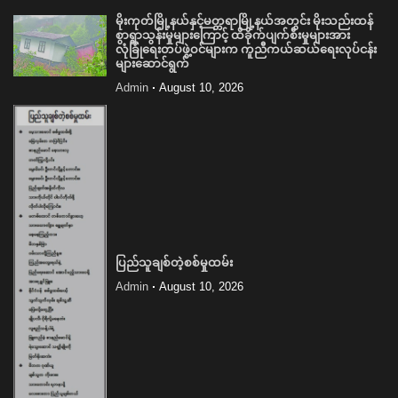
မိုးကုတ်မြို့နယ်နှင့်မတ္တရာမြို့နယ်အတွင်း မိုးသည်းထန်
စွာရွာသွန်းမှုများကြောင့် ထိခိုက်ပျက်စီးမှုများအား
လုံခြုံရေးတပ်ဖွဲ့ဝင်များက ကူညီကယ်ဆယ်ရေးလုပ်ငန်း
များဆောင်ရွက်
Admin
August 10, 2026
ပြည်သူချစ်တဲ့စစ်မှုထမ်း
Admin
August 10, 2026