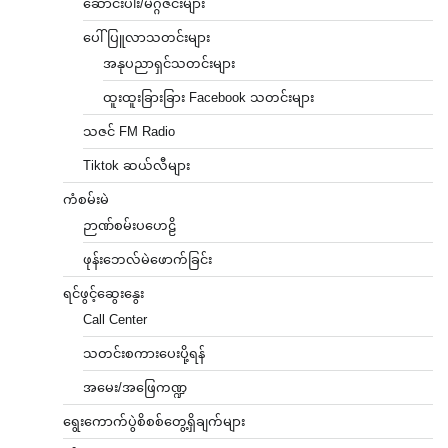
ဆောင်းပါး/မဂ္ဂဇင်းများ
ပေါ်ပြူလာသတင်းများ
အနုပညာရှင်သတင်းများ
ထူးထူးခြားခြား Facebook သတင်းများ
သဇင် FM Radio
Tiktok ဆယ်လီများ
ကံစမ်းမဲ
ဉာဏ်စမ်းပဟေဠိ
ဖုန်းဘေလ်မဲဖောက်ခြင်း
ရင်ဖွင့်ဆွေးနွေး
Call Center
သတင်းစကားပေးပို့ရန်
အမေး/အဖြေကဏ္ဍ
ရွေးကောက်ပွဲစိစစ်တွေ့ရှိချက်များ