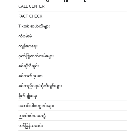
CALL CENTER
FACT CHECK
Tiktok ဆယ်လီများ
ကံစမ်းမဲ
ကျန်းမာရေး
ဂုဏ်ပြုဇာတ်လမ်းများ
စစ်ချီသီချင်း
စစ်ဘက်ဥပဒေ
စစ်သည်ရေး/ဆိုသီချင်းများ
စိုက်ပျိုးရေး
ဆောင်းပါး/မဂ္ဂဇင်းများ
ဉာဏ်စမ်းပဟေဠိ
တန်ပြန်သတင်း