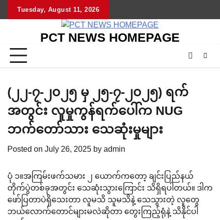
Skip
Tuesday, August 11, 2026
to
content
PCT NEWS HOMEPAGE
(၂၂-၇-၂၀၂၅ မှ ၂၅-၇-၂၀၂၅) ရက်
အတွင်း လူမှုကွန်ရက်ပေါ်က NUG
ဘက်တော်သား သေဆုံးမှုများ
Posted on
July 26, 2025
by
admin
ပုံ ၁။အကြမ်းဖက်သမား ၂ ယောက်ကတော့ ချင်းပြည်နယ်
တိုက်ပွဲတစ်ခုအတွင်း သေဆုံးသွားကြောင်း သိရှိရပါတယ်။ ဒါက
ဖော်ပြတာပဲရှိသေးတာ လူမသိ သူမသိနဲ့ သေသွားတဲ့ လူတွေ
ဘယ်လောက်တောင်များမလဲဆိုတာ တွေးကြည့်ရုံနဲ့ သိနိုင်ပါ