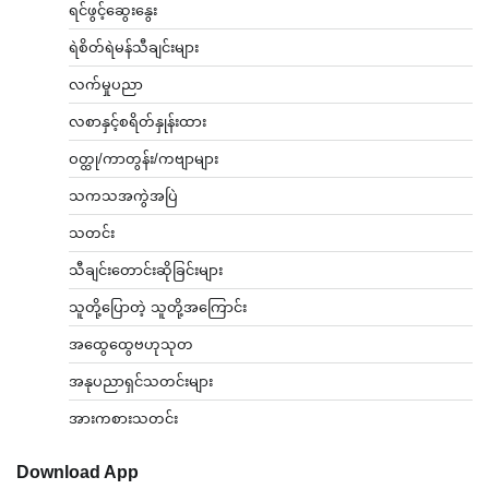
ရင်ဖွင့်ဆွေးနွေး
ရဲစိတ်ရဲမန်သီချင်းများ
လက်မှုပညာ
လစာနှင့်စရိတ်နှုန်းထား
ဝတ္ထု/ကာတွန်း/ကဗျာများ
သကသအကွဲအပြဲ
သတင်း
သီချင်းတောင်းဆိုခြင်းများ
သူတို့ပြောတဲ့ သူတို့အကြောင်း
အထွေထွေဗဟုသုတ
အနုပညာရှင်သတင်းများ
အားကစားသတင်း
Download App