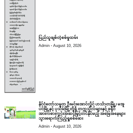
ပြည်သူချစ်တဲ့စစ်မှုထမ်း
Admin
August 10, 2026
နိုင်ငံတော်သမ္မတ ဦးမင်းအောင်လှိုင် ဟင်္သာတမြို့၊ မအူ
ပင်မြို့နှင့် ပုသိမ်မြို့တို့ရှိ တက္ကသိုလ်များနှင့် ခရိုင်
အားကစားကွင်းအဆင့်မြှင့်တင်နိုင်မည့် အခြေအနေများ
သွားရောက်ကြည့်ရှုစစ်ဆေး
Admin
August 10, 2026