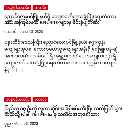
တန်ပြန်သတင်း
သတင်း
ညောင်လေးပင်မြို့နယ်ရှိ ကျေးလက်ဒေသဖွံ့ဖြိုးရေးတံတား
အား အကြမ်းဖက် KNU/PDFများမှ မိုင်းခွဲဖျက်ဆီး
အေးခင်
June 10, 2023
ပဲခူးတိုင်းဒေသကြီး၊ ညောင်လေးပင်မြို့နယ်၊ ဂွေးကုန်း
ကျေးရွာအုပ်စု၊ ကောက်မယ်သူကျေးရွာအနီးရှိ ရေဖြူကန်-ချုံ
အင်း-ဒလဆိပ် လမ်းပေါ်ရှိ အရှည်(၁၁၀)ပေ၊ အကျယ်(၁၄) ရှိ
ကျေးလက်ဒေသဖွံ့ဖြိုးရေးတံတားအား ယနေ့ ဇွန်လ ၁၀ ရက်
နံနက် […]
တန်ပြန်သတင်း
သတင်း
ပြည်သူ ၁၇ ဦးကို လူသားဒိုင်းအဖြစ်ဖမ်းဆီးပြီး သတ်ဖြတ်သွား
တယ်လို့ Khit Thit Media မှ သတင်းအတုရေးသား
ပုည
March 6, 2023