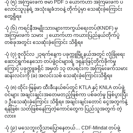
-ပုံ (၅) အကြမ်းဖက် ဗမာ PDF ၁ ယောက်ဟာ အကြမ်းဖက် ပ
လောင်သူပုန်ရဲ့ အသုံးချခံဘဝနဲ့ တိုက်ပွဲမှာ သေဆုံးခဲ့ကြောင်း
တွေ့ရှိရ။
-ပုံ (၆) ကရင်နီအမျိုးသားများကာကွယ်ရေးတပ်(KNDF) မှ
အကြမ်းဖက် သမား ၂ ယောက်ဟာ ကယားပြည်နယ်တိုက်ပွဲ
တစ်ခုအတွင်း သေဆုံးခဲ့ကြောင်း သိရှိရ။
-ပုံ (၇) ဇူလိုင်လ ၂၃ရက်နေ့က ပခုက္ကူမြို့နယ်အတွင် လုံခြုံရေး
ဆောင်ရွက်နေသော တပ်ဖွဲ့ဝင်များရဲ့ ဒရုန်းဖြင့်တိုက်ခိုက်မှု
ကြောင့် ပခုက္ကူခရိုင် အမှတ် ၁၃ တပ်ရင်းက အကြမ်းဖက်သမား
ဆန်းလင်းကို (ခ) အလင်းသစ် သေဆုံးခဲ့ကြောင်းသိရှိရ။
-ပုံ (၈) ထိုင်း-မြန်မာ ထီးခီးနယ်စပ်တွင် KTLA နှင့် KNLA တပ်ဖွဲ့
ဝင်များ အချင်းချင်းအတေမတည့်ဖြစ်ကာ ပစ်ခတ်မှု ဖြစ်ပွားပြီး
၁ ဦးသေဆုံးခဲ့ကြောင်း သိရှိရ။ အချင်းချင်းတောင် ငွေအတွက်နဲ့
ရန်ဖြစ်၊ သတ်ဖြစ်နေကြတဲ့ကောင်တွေက ပြည်သူအတွက် တဲ့
လား။
-ပုံ (၉) မသေဘူးလို့သာပြောနေတယ်… CDF-Mindat တပ်ဖွဲ့