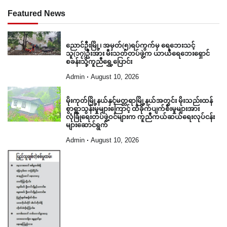
Featured News
ညောင်ဦးမြို့၊ အမှတ်(၅)ရပ်ကွက်မှ ရေဘေးသင့်
သူ(၁၇)ဦးအား မီးသတ်တပ်ဖွဲ့က ယာယီရေဘေးရှောင်
စခန်းသို့ကူညီရွှေ့ပြောင်း
Admin
August 10, 2026
မိုးကုတ်မြို့နယ်နှင့်မတ္တရာမြို့နယ်အတွင်း မိုးသည်းထန်
စွာရွာသွန်းမှုများကြောင့် ထိခိုက်ပျက်စီးမှုများအား
လုံခြုံရေးတပ်ဖွဲ့ဝင်များက ကူညီကယ်ဆယ်ရေးလုပ်ငန်း
များဆောင်ရွက်
Admin
August 10, 2026