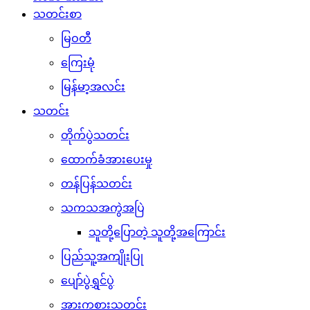
သတင်းစာ
မြဝတီ
ကြေးမုံ
မြန်မာ့အလင်း
သတင်း
တိုက်ပွဲသတင်း
ထောက်ခံအားပေးမှု
တန်ပြန်သတင်း
သကသအကွဲအပြဲ
သူတို့ပြောတဲ့ သူတို့အကြောင်း
ပြည်သူ့အကျိုးပြု
ပျော်ပွဲရွှင်ပွဲ
အားကစားသတင်း