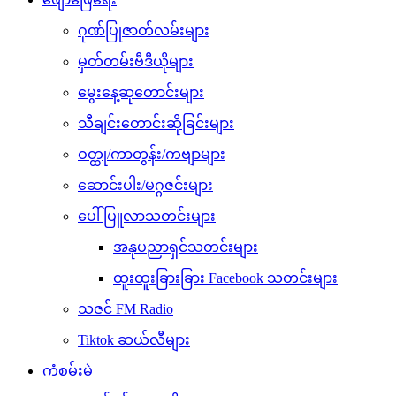
ဂုဏ်ပြုဇာတ်လမ်းများ
မှတ်တမ်းဗီဒီယိုများ
မွေးနေ့ဆုတောင်းများ
သီချင်းတောင်းဆိုခြင်းများ
ဝတ္ထု/ကာတွန်း/ကဗျာများ
ဆောင်းပါး/မဂ္ဂဇင်းများ
ပေါ်ပြူလာသတင်းများ
အနုပညာရှင်သတင်းများ
ထူးထူးခြားခြား Facebook သတင်းများ
သဇင် FM Radio
Tiktok ဆယ်လီများ
ကံစမ်းမဲ