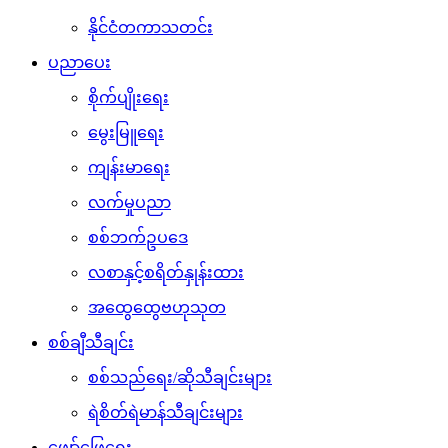
နိုင်ငံတကာသတင်း
ပညာပေး
စိုက်ပျိုးရေး
မွေးမြူရေး
ကျန်းမာရေး
လက်မှုပညာ
စစ်ဘက်ဥပဒေ
လစာနှင့်စရိတ်နှုန်းထား
အထွေထွေဗဟုသုတ
စစ်ချီသီချင်း
စစ်သည်ရေး/ဆိုသီချင်းများ
ရဲစိတ်ရဲမာန်သီချင်းများ
ဖျော်ဖြေရေး