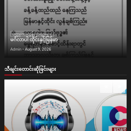
ဝတ္ထု/ကာတွန်း/ကဗျာများ
မင်္ဂလာပါ ထိုင်းနှင့်မြန်မာ
Admin
August 9, 2026
သီချင်းတောင်းဆိုခြင်းများ