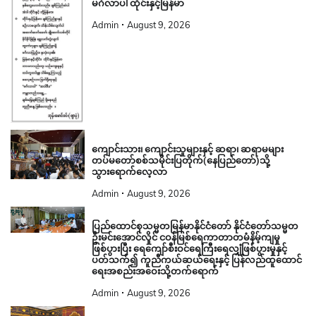
မင်္ဂလာပါ ထိုင်းနှင့်မြန်မာ
Admin
August 9, 2026
ကျောင်းသား၊ ကျောင်းသူများနှင့် ဆရာ၊ ဆရာမများ
တပ်မတော်စစ်သမိုင်းပြတိုက်(နေပြည်တော်)သို့
သွားရောက်လေ့လာ
Admin
August 9, 2026
ပြည်ထောင်စုသမ္မတမြန်မာနိုင်ငံတော် နိုင်ငံတော်သမ္မတ
ဦးမင်းအောင်လှိုင် ငဝန်မြစ်ရေကာတာတမံနိမ့်ကျမှု
ဖြစ်ပွားပြီး ရေကျော်စီးဝင်ရေကြီးရေလျှံဖြစ်ပွားမှုနှင့်
ပတ်သက်၍ ကူညီကယ်ဆယ်ရေးနှင့် ပြန်လည်ထူထောင်
ရေးအစည်းအဝေးသို့တက်ရောက်
Admin
August 9, 2026