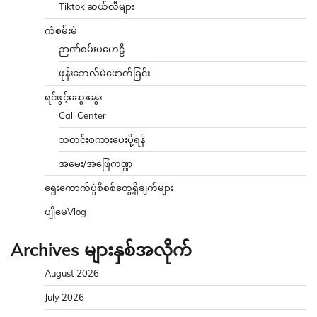
Tiktok ဆယ်လီများ
ကံစမ်းမဲ
ဉာဏ်စမ်းပဟေဠိ
ဖုန်းဘေလ်မဲဖောက်ခြင်း
ရင်ဖွင့်ဆွေးနွေး
Call Center
သတင်းစကားပေးပို့ရန်
အမေး/အဖြေကဏ္ဍ
ရွေးကောက်ပွဲစိစစ်တွေ့ရှိချက်များ
ပျိုမေVlog
Archives များနှစ်အလိုက်
August 2026
July 2026