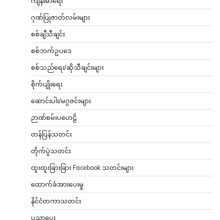
ကျန်းမာရေး
ဂုဏ်ပြုဇာတ်လမ်းများ
စစ်ချီသီချင်း
စစ်ဘက်ဥပဒေ
စစ်သည်ရေး/ဆိုသီချင်းများ
စိုက်ပျိုးရေး
ဆောင်းပါး/မဂ္ဂဇင်းများ
ဉာဏ်စမ်းပဟေဠိ
တန်ပြန်သတင်း
တိုက်ပွဲသတင်း
ထူးထူးခြားခြား Facebook သတင်းများ
ထောက်ခံအားပေးမှု
နိုင်ငံတကာသတင်း
ပညာပေး