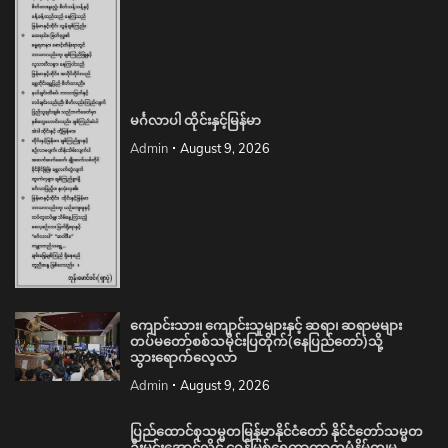
မင်္ဂလာပါ ထိုင်းနှင့်မြန်မာ
Admin
August 9, 2026
ကျောင်းသား၊ ကျောင်းသူများနှင့် ဆရာ၊ ဆရာမများ
တပ်မတော်စစ်သမိုင်းပြတိုက်(နေပြည်တော်)သို့
သွားရောက်လေ့လာ
Admin
August 9, 2026
ပြည်ထောင်စုသမ္မတမြန်မာနိုင်ငံတော် နိုင်ငံတော်သမ္မတ
ဦးမင်းအောင်လှိုင် ငဝန်မြစ်ရေကာတာတမံနိမ့်ကျမှု