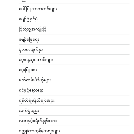
ပေါ်ပြူလာသတင်းများ
ပျော်ပွဲရွှင်ပွဲ
ပြည်သူ့အကျိုးပြု
ဖျော်ဖြေရေး
မူလစာမျက်နှာ
မွေးနေ့ဆုတောင်းများ
မွေးမြူရေး
မှတ်တမ်းဗီဒီယိုများ
ရင်ဖွင့်ဆွေးနွေး
ရဲစိတ်ရဲမန်သီချင်းများ
လက်မှုပညာ
လစာနှင့်စရိတ်နှုန်းထား
ဝတ္ထု/ကာတွန်း/ကဗျာများ