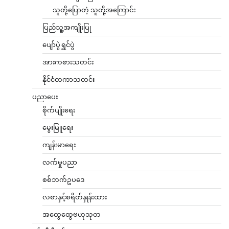
သူတို့ပြောတဲ့ သူတို့အကြောင်း
ပြည်သူ့အကျိုးပြု
ပျော်ပွဲရွှင်ပွဲ
အားကစားသတင်း
နိုင်ငံတကာသတင်း
ပညာပေး
စိုက်ပျိုးရေး
မွေးမြူရေး
ကျန်းမာရေး
လက်မှုပညာ
စစ်ဘက်ဥပဒေ
လစာနှင့်စရိတ်နှုန်းထား
အထွေထွေဗဟုသုတ