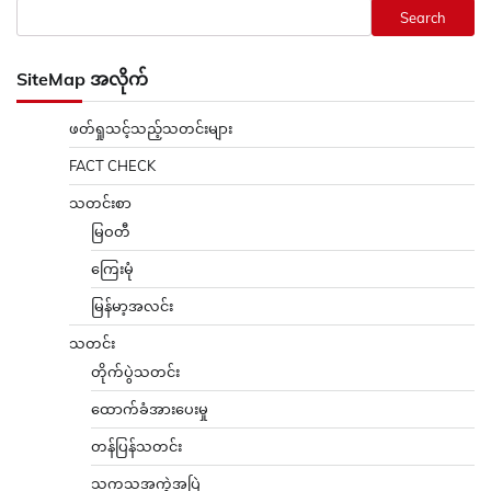
Search
SiteMap အလိုက်
ဖတ်ရှုသင့်သည့်သတင်းများ
FACT CHECK
သတင်းစာ
မြဝတီ
ကြေးမုံ
မြန်မာ့အလင်း
သတင်း
တိုက်ပွဲသတင်း
ထောက်ခံအားပေးမှု
တန်ပြန်သတင်း
သကသအကွဲအပြဲ