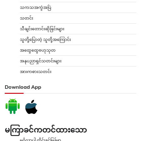
သကသအကွဲအပြဲ
သတင်း
သီချင်းတောင်းဆိုခြင်းများ
သူတို့ပြောတဲ့ သူတို့အကြောင်း
အထွေထွေဗဟုသုတ
အနုပညာရှင်သတင်းများ
အားကစားသတင်း
Download App
မကြာခင်ကတင်ထားသော
မင်္ဂလာပါ ထိုင်းနှင့်မြန်မာ