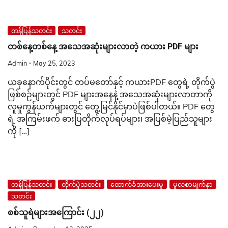
တန်ပြန်သတင်း
သတင်း
တစ်နေ့တစ်နေ့ အသေအဆုံးများလာတဲ့ ကယား PDF များ
Admin
May 25, 2023
ယခုနောက်ပိုင်းတွင် တပ်မတော်နှင့် ကယားPDF တွေရဲ့ တိုက်ပွဲ
ဖြစ်စဉ်များတွင် PDF များအနေနဲ့ အသေအဆုံးများလာတာကို
လူမှုကွန်ယက်များတွင် တွေ့မြင်နိုင်မှာပဲဖြစ်ပါတယ်။ PDF တွေ
ရဲ့ အကြမ်းဖက် ဓားပြတိုက်လုပ်ရပ်များ၊ အပြစ်မဲ့ပြည်သူများ
ကို […]
တန်ပြန်သတင်း
တိုက်ပွဲသတင်း
ထောက်ခံအားပေးမှု
မူလစာမျက်နှာ
သတင်း
စစ်သူရဲများအကြောင်း (၂၂)