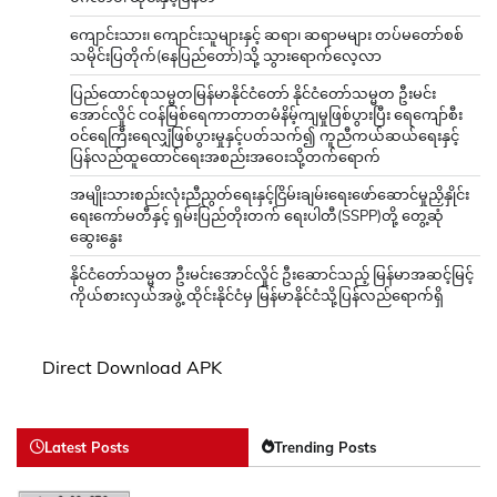
ကျောင်းသား၊ ကျောင်းသူများနှင့် ဆရာ၊ ဆရာမများ တပ်မတော်စစ်
သမိုင်းပြတိုက်(နေပြည်တော်)သို့ သွားရောက်လေ့လာ
ပြည်ထောင်စုသမ္မတမြန်မာနိုင်ငံတော် နိုင်ငံတော်သမ္မတ ဦးမင်း
အောင်လှိုင် ငဝန်မြစ်ရေကာတာတမံနိမ့်ကျမှုဖြစ်ပွားပြီး ရေကျော်စီး
ဝင်ရေကြီးရေလျှံဖြစ်ပွားမှုနှင့်ပတ်သက်၍ ကူညီကယ်ဆယ်ရေးနှင့်
ပြန်လည်ထူထောင်ရေးအစည်းအဝေးသို့တက်ရောက်
အမျိုးသားစည်းလုံးညီညွတ်ရေးနှင့်ငြိမ်းချမ်းရေးဖော်ဆောင်မှုညှိနှိုင်း
ရေးကော်မတီနှင့် ရှမ်းပြည်တိုးတက် ရေးပါတီ(SSPP)တို့ တွေ့ဆုံ
ဆွေးနွေး
နိုင်ငံတော်သမ္မတ ဦးမင်းအောင်လှိုင် ဦးဆောင်သည့် မြန်မာအဆင့်မြင့်
ကိုယ်စားလှယ်အဖွဲ့ ထိုင်းနိုင်ငံမှ မြန်မာနိုင်ငံသို့ပြန်လည်ရောက်ရှိ
Direct Download APK
Latest Posts
Trending Posts