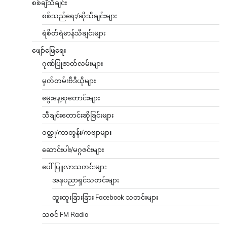
စစ်ချီသီချင်း
စစ်သည်ရေး/ဆိုသီချင်းများ
ရဲစိတ်ရဲမာန်သီချင်းများ
ဖျော်ဖြေရေး
ဂုဏ်ပြုဇာတ်လမ်းများ
မှတ်တမ်းဗီဒီယိုများ
မွေးနေ့ဆုတောင်းများ
သီချင်းတောင်းဆိုခြင်းများ
ဝတ္ထု/ကာတွန်း/ကဗျာများ
ဆောင်းပါး/မဂ္ဂဇင်းများ
ပေါ်ပြူလာသတင်းများ
အနုပညာရှင်သတင်းများ
ထူးထူးခြားခြား Facebook သတင်းများ
သဇင် FM Radio