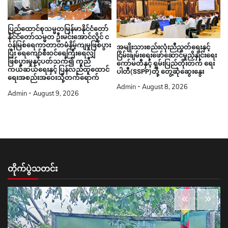
ပြည်ထောင်စုသမ္မတမြန်မာနိုင်ငံတော်
နိုင်ငံတော်သမ္မတ ဦးမင်းအောင်လှိုင် င
ဝန်မြစ်ရေကာတာတမံနိမ့်ကျမှုဖြစ်ပွား
အမျိုးသားစည်းလုံးညီညွတ်ရေးနှင့်
ပြီး ရေကျော်စီးဝင်ရေကြီးရေလျှံ
ငြိမ်းချမ်းရေးဖော်ဆောင်မှုညှိနှိုင်းရေး
ဖြစ်ပွားမှုနှင့်ပတ်သက်၍ ကူညီ
ကော်မတီနှင့် ရှမ်းပြည်တိုးတက် ရေး
ကယ်ဆယ်ရေးနှင့် ပြန်လည်ထူထောင်
ပါတီ(SSPP)တို့ တွေ့ဆုံဆွေးနွေး
ရေးအစည်းအဝေးသို့တက်ရောက်
Admin
August 8, 2026
Admin
August 9, 2026
တိုက်ပွဲသတင်း