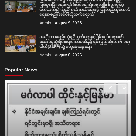
ဖြစ်ပွားပြီး ရေကျော်စီးဝင်ရေကြီးရေလျှံဖြစ်ပွားမှုနှင့်
ပတ်သက်၍ ကူညီကယ်ဆယ်ရေးနှင့် ပြန်လည်ထူထောင်
ရေးအစည်းအဝေးသို့တက်ရောက်
Admin
August 9, 2026
အမျိုးသားစည်းလုံးညီညွတ်ရေးနှင့်ငြိမ်းချမ်းရေးဖော်
ဆောင်မှုညှိနှိုင်းရေးကော်မတီနှင့် ရှမ်းပြည်တိုးတက် ရေး
ပါတီ(SSPP)တို့ တွေ့ဆုံဆွေးနွေး
Admin
August 8, 2026
Popular News