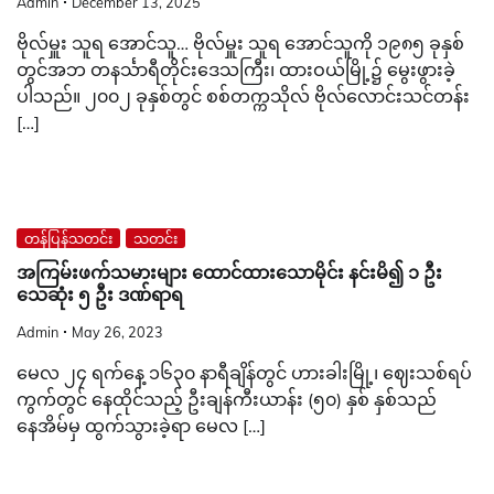
Admin
December 13, 2025
ဗိုလ်မှူး သူရ အောင်သူ… ဗိုလ်မှူး သူရ အောင်သူကို ၁၉၈၅ ခုနှစ်
တွင်အဘ တနင်္သာရီတိုင်းဒေသကြီး၊ ထားဝယ်မြို့၌ မွေးဖွားခဲ့
ပါသည်။ ၂၀၀၂ ခုနှစ်တွင် စစ်တက္ကသိုလ် ဗိုလ်လောင်းသင်တန်း
[…]
တန်ပြန်သတင်း
သတင်း
အကြမ်းဖက်သမားများ ‌ထောင်ထားသောမိုင်း နင်းမိ၍ ၁ ဦး
သေဆုံး ၅ ဦး ဒဏ်ရာရ
Admin
May 26, 2023
မေလ ၂၄ ရက်နေ့ ၁၆၃၀ နာရီချိန်တွင် ဟားခါးမြို့၊ ဈေးသစ်ရပ်
ကွက်တွင် နေထိုင်သည့် ဦးချန်ကီးယာန်း (၅၀) နှစ် နှစ်သည်
နေအိမ်မှ ထွက်သွားခဲ့ရာ မေလ […]