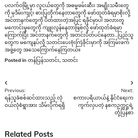
ပလက်ဝမြို့မှာ လူငယ်တွေကို အဓမ္မဖမ်းဆီး၊ အမျိုးသမီးတွေ
ကို မုဒိမ်းကျင့်၊ ဓားပြတိုက်နေတာတွေကို ဖော်ထုတ်ခံရမှာစိုးလို့
အင်တာနက်တွေကို ပိတ်ထားတဲ့အပြင် ရခိုင်မှာပါ အလားတူ
မကောင်းမှုတွေကို ကျူးလွန်နေတာဖြစ်လို့ ဖော်ထုတ်ခံရမှာ
ကြောက်ပြီး အင်တာနက်တွေကို အတင်းပိတ်ပင်နေတာ…ပြည်သူ
တွေက မကျေနပ်လို့ သတင်းပေးဗုံးကြဲခိုင်းမှာကို အကြမ်းဖက်
အဖွဲ့တွေ အသေကြောက်နေကြတယ်။
Posted in
တန်ပြန်သတင်း
,
သတင်း
Post
Previous:
Next:
navigation
ရန်သူခံစစ်ဆင်ထားသည့် လုံ
စကားပရိယာယ်နဲ့ နိုင်ငံရေးက
ဝယ်လုံစံရွာအား သိမ်းပိုက်ရရှိ
ကွက်လှပတဲ့ နစကဥက္ကဋ္ဌရဲ့
တုံ့ပြန်စာ
Related Posts