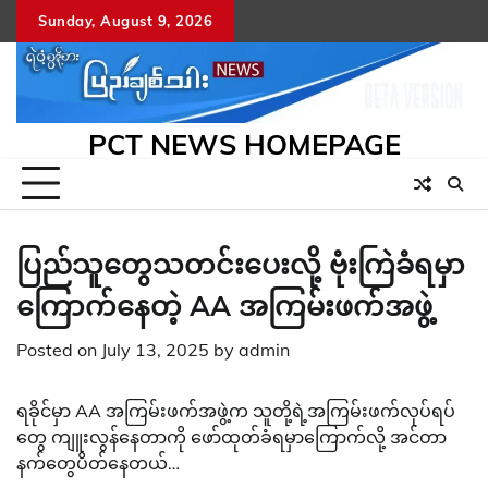
Skip
Sunday, August 9, 2026
to
content
PCT NEWS HOMEPAGE
ပြည်သူတွေသတင်းပေးလို့ ဗုံးကြဲခံရမှာ
ကြောက်နေတဲ့ AA အကြမ်းဖက်အဖွဲ့
Posted on
July 13, 2025
by
admin
ရခိုင်မှာ AA အကြမ်းဖက်အဖွဲ့က သူတို့ရဲ့အကြမ်းဖက်လုပ်ရပ်
တွေ ကျူးလွန်နေတာကို ဖော်ထုတ်ခံရမှာကြောက်လို့ အင်တာ
နက်တွေပိတ်နေတယ်…