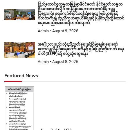
ပြည်ထောင်စုသမ္မတမြန်မာနိုင်ငံတော် နိုင်ငံတော်သမ္မတ
ဦးမင်းအောင်လှိုင် ငဝန်မြစ်ရေကာတာတမံနိမ့်ကျမှု
ဖြစ်ပွားပြီး ရေကျော်စီးဝင်ရေကြီးရေလျှံဖြစ်ပွားမှုနှင့်
ပတ်သက်၍ ကူညီကယ်ဆယ်ရေးနှင့် ပြန်လည်ထူထောင်
ရေးအစည်းအဝေးသို့တက်ရောက်
Admin
August 9, 2026
အမျိုးသားစည်းလုံးညီညွတ်ရေးနှင့်ငြိမ်းချမ်းရေးဖော်
ဆောင်မှုညှိနှိုင်းရေးကော်မတီနှင့် ရှမ်းပြည်တိုးတက် ရေး
ပါတီ(SSPP)တို့ တွေ့ဆုံဆွေးနွေး
Admin
August 8, 2026
Featured News