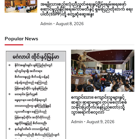
အမျိုးသားစည်းလုံးညီညွတ်ရေးနှင့်ငြိမ်းချမ်းရေးဖော်
ဆောင်မှုညှိနှိုင်းရေးကော်မတီနှင့် ရှမ်းပြည်တိုးတက် ရေး
ပါတီ(SSPP)တို့ တွေ့ဆုံဆွေးနွေး
Admin
August 8, 2026
Popular News
ကျောင်းသား၊ ကျောင်းသူများနှင့်
ဆရာ၊ ဆရာမများ တပ်မတော်စစ်
သမိုင်းပြတိုက်(နေပြည်တော်)သို့
သွားရောက်လေ့လာ
Admin
August 9, 2026