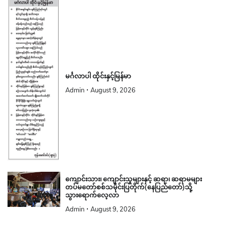
မင်္ဂလာပါ ထိုင်းနှင့်မြန်မာ
Admin
August 9, 2026
ကျောင်းသား၊ ကျောင်းသူများနှင့် ဆရာ၊ ဆရာမများ
တပ်မတော်စစ်သမိုင်းပြတိုက်(နေပြည်တော်)သို့
သွားရောက်လေ့လာ
Admin
August 9, 2026