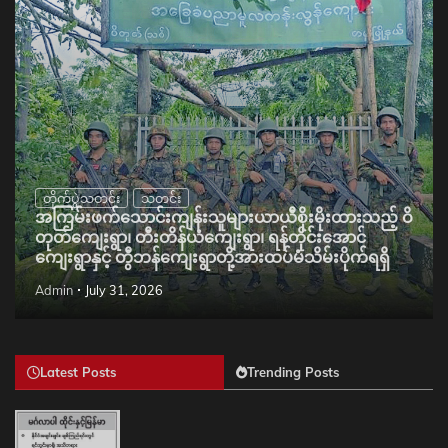
တိုက်ပွဲသတင်း
သတင်း
အကြမ်းဖက်သောင်းကျန်းသူများယာယီစိုးမိုးထားသည့် ဝိ
တုတ်ကျေးရွာ၊ တီးတိန်ယံကျေးရွာ၊ ရန်တိုင်းအောင်
ကျေးရွာနှင့် တွီဘန်ကျေးရွာတို့အားထပ်မံသိမ်းပိုက်ရရှိ
Admin
July 31, 2026
Latest Posts
Trending Posts