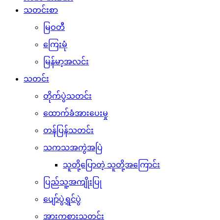
သတင်းစာ
မြဝတီ
ကြေးမုံ
မြန်မာ့အလင်း
သတင်း
တိုက်ပွဲသတင်း
ထောက်ခံအားပေးမှု
တန်ပြန်သတင်း
သကသအကွဲအပြဲ
သူတို့ပြောတဲ့ သူတို့အကြောင်း
ပြည်သူ့အကျိုးပြု
ပျော်ပွဲရွှင်ပွဲ
အားကစားသတင်း