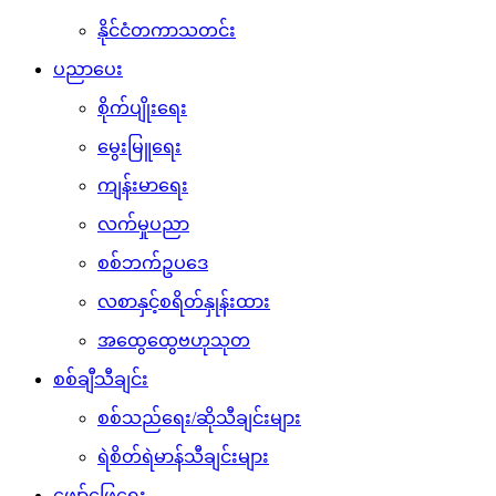
နိုင်ငံတကာသတင်း
ပညာပေး
စိုက်ပျိုးရေး
မွေးမြူရေး
ကျန်းမာရေး
လက်မှုပညာ
စစ်ဘက်ဥပဒေ
လစာနှင့်စရိတ်နှုန်းထား
အထွေထွေဗဟုသုတ
စစ်ချီသီချင်း
စစ်သည်ရေး/ဆိုသီချင်းများ
ရဲစိတ်ရဲမာန်သီချင်းများ
ဖျော်ဖြေရေး