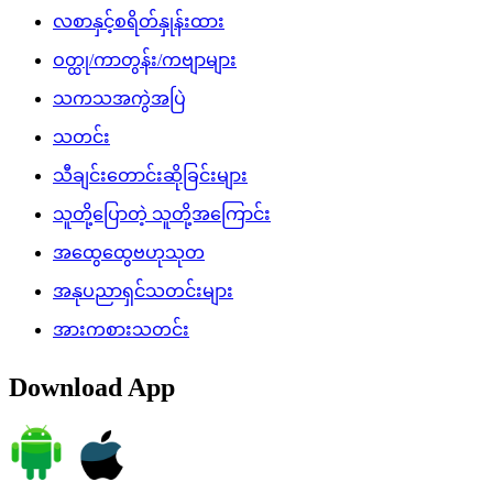
လစာနှင့်စရိတ်နှုန်းထား
ဝတ္ထု/ကာတွန်း/ကဗျာများ
သကသအကွဲအပြဲ
သတင်း
သီချင်းတောင်းဆိုခြင်းများ
သူတို့ပြောတဲ့ သူတို့အကြောင်း
အထွေထွေဗဟုသုတ
အနုပညာရှင်သတင်းများ
အားကစားသတင်း
Download App