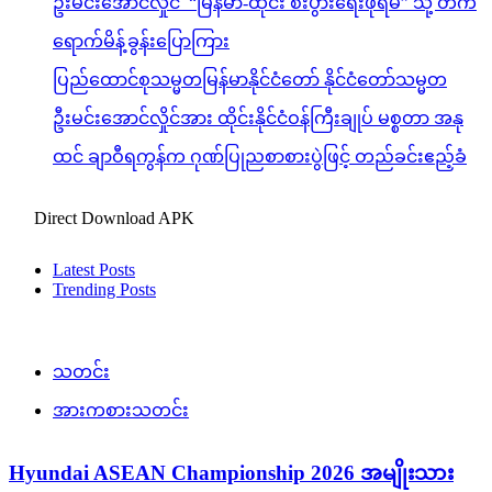
ဦးမင်းအောင်လှိုင် “မြန်မာ-ထိုင်း စီးပွားရေးဖိုရမ်” သို့ တက်
ရောက်မိန့်ခွန်းပြောကြား
ပြည်ထောင်စုသမ္မတမြန်မာနိုင်ငံတော် နိုင်ငံတော်သမ္မတ
ဦးမင်းအောင်လှိုင်အား ထိုင်းနိုင်ငံဝန်ကြီးချုပ် မစ္စတာ အနု
ထင် ချာဝီရကွန်က ဂုဏ်ပြုညစာစားပွဲဖြင့် တည်ခင်းဧည့်ခံ
Direct Download APK
Latest Posts
Trending Posts
သတင်း
အားကစားသတင်း
Hyundai ASEAN Championship 2026 အမျိုးသား