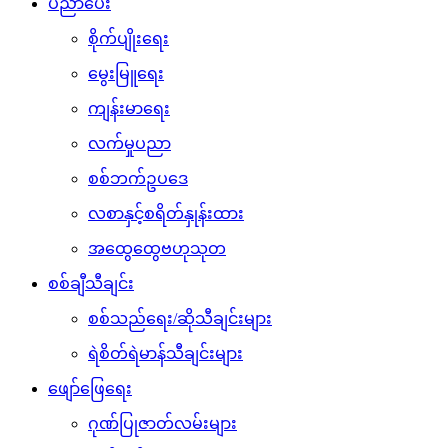
ပညာပေး
စိုက်ပျိုးရေး
မွေးမြူရေး
ကျန်းမာရေး
လက်မှုပညာ
စစ်ဘက်ဥပဒေ
လစာနှင့်စရိတ်နှုန်းထား
အထွေထွေဗဟုသုတ
စစ်ချီသီချင်း
စစ်သည်ရေး/ဆိုသီချင်းများ
ရဲစိတ်ရဲမာန်သီချင်းများ
ဖျော်ဖြေရေး
ဂုဏ်ပြုဇာတ်လမ်းများ