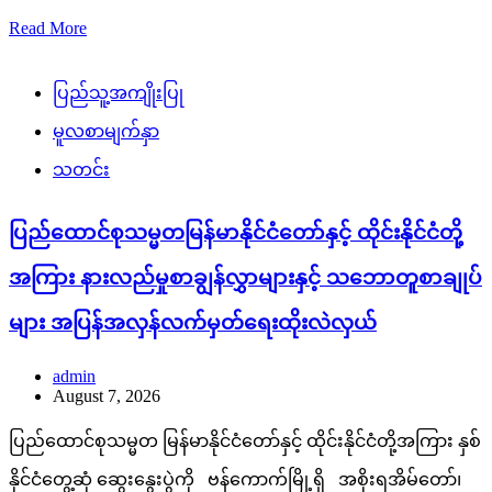
Read More
ပြည်သူ့အကျိုးပြု
မူလစာမျက်နှာ
သတင်း
ပြည်ထောင်စုသမ္မတမြန်မာနိုင်ငံတော်နှင့် ထိုင်းနိုင်ငံတို့
အကြား နားလည်မှုစာချွန်လွှာများနှင့် သဘောတူစာချုပ်
များ အပြန်အလှန်လက်မှတ်ရေးထိုးလဲလှယ်
admin
August 7, 2026
ပြည်ထောင်စုသမ္မတ မြန်မာနိုင်ငံတော်နှင့် ထိုင်းနိုင်ငံတို့အကြား နှစ်
နိုင်ငံတွေ့ဆုံ ဆွေးနွေးပွဲကို ဗန်ကောက်မြို့ရှိ အစိုးရအိမ်တော်၊