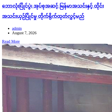
ဘောလုံးပြိုင်ပွဲ၊ အုပ်စုအဆင့် မြန်မာအသင်းနှင့် ထိုင်း
အသင်းယှဉ်ပြိုင်မှု တိုက်ရိုက်ထုတ်လွှင့်မည်
admin
August 7, 2026
Read More