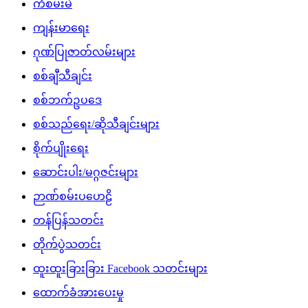
ကံစမ်းမဲ
ကျန်းမာရေး
ဂုဏ်ပြုဇာတ်လမ်းများ
စစ်ချီသီချင်း
စစ်ဘက်ဥပဒေ
စစ်သည်ရေး/ဆိုသီချင်းများ
စိုက်ပျိုးရေး
ဆောင်းပါး/မဂ္ဂဇင်းများ
ဉာဏ်စမ်းပဟေဠိ
တန်ပြန်သတင်း
တိုက်ပွဲသတင်း
ထူးထူးခြားခြား Facebook သတင်းများ
ထောက်ခံအားပေးမှု