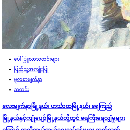
ပေါ်ပြူလာသတင်းများ
ပြည်သူ့အကျိုးပြု
မူလစာမျက်နှာ
သတင်း
လေးမျက်နှာမြို့နယ်၊ ဟင်္သာတမြို့နယ်၊ ရေကြည်
မြို့နယ်နှင့်ကျုံပျော်မြို့နယ်တို့တွင် ရေကြီးရေလျှံမှုများ
ကြောင့် ကူညီကယ်ဆယ်ရေးလုပ်ငန်းများ ဆက်လက်