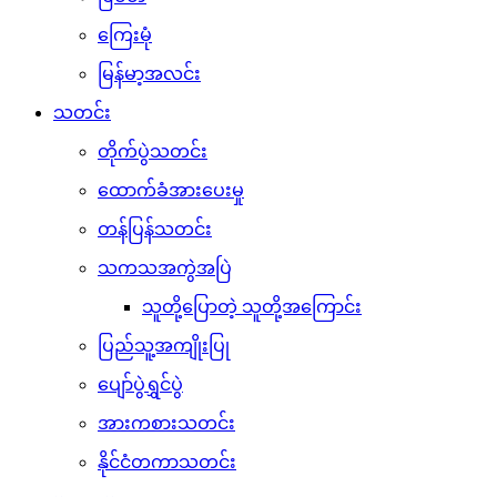
ကြေးမုံ
မြန်မာ့အလင်း
သတင်း
တိုက်ပွဲသတင်း
ထောက်ခံအားပေးမှု
တန်ပြန်သတင်း
သကသအကွဲအပြဲ
သူတို့ပြောတဲ့ သူတို့အကြောင်း
ပြည်သူ့အကျိုးပြု
ပျော်ပွဲရွှင်ပွဲ
အားကစားသတင်း
နိုင်ငံတကာသတင်း