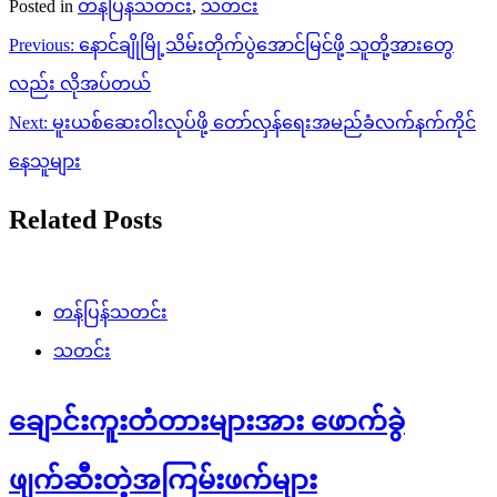
Posted in
တန်ပြန်သတင်း
,
သတင်း
Post
Previous:
နောင်ချိုမြို့သိမ်းတိုက်ပွဲအောင်မြင်ဖို့ သူတို့အားတွေ
navigation
လည်း လိုအပ်တယ်
Next:
မူးယစ်ဆေးဝါးလုပ်ဖို့ တော်လှန်ရေးအမည်ခံလက်နက်ကိုင်
နေသူများ
Related Posts
တန်ပြန်သတင်း
သတင်း
ချောင်းကူးတံတားများအား ဖောက်ခွဲ
ဖျက်ဆီးတဲ့အကြမ်းဖက်များ