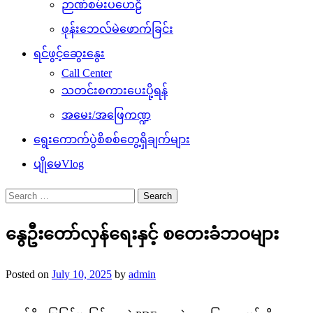
ဉာဏ်စမ်းပဟေဠိ
ဖုန်းဘေလ်မဲဖောက်ခြင်း
ရင်ဖွင့်ဆွေးနွေး
Call Center
သတင်းစကားပေးပို့ရန်
အမေး/အဖြေကဏ္ဍ
ရွေးကောက်ပွဲစိစစ်တွေ့ရှိချက်များ
ပျိုမေVlog
Search
for:
နွေဦးတော်လှန်ရေးနှင့် စတေးခံဘဝများ
Posted on
July 10, 2025
by
admin