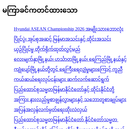
မကြာခင်ကတင်ထားသော
Hyundai ASEAN Championship 2026 အမျိုးသားဘောလုံး
ပြိုင်ပွဲ၊ အုပ်စုအဆင့် မြန်မာအသင်းနှင့် ထိုင်းအသင်း
ယှဉ်ပြိုင်မှု တိုက်ရိုက်ထုတ်လွှင့်မည်
လေးမျက်နှာမြို့နယ်၊ ဟင်္သာတမြို့နယ်၊ ရေကြည်မြို့နယ်နှင့်
ကျုံပျော်မြို့နယ်တို့တွင် ရေကြီးရေလျှံမှုများကြောင့် ကူညီ
ကယ်ဆယ်ရေးလုပ်ငန်းများ ဆက်လက်ဆောင်ရွက်
ပြည်ထောင်စုသမ္မတမြန်မာနိုင်ငံတော်နှင့် ထိုင်းနိုင်ငံတို့
အကြား နားလည်မှုစာချွန်လွှာများနှင့် သဘောတူစာချုပ်များ
အပြန်အလှန်လက်မှတ်ရေးထိုးလဲလှယ်
ပြည်ထောင်စုသမ္မတမြန်မာနိုင်ငံတော် နိုင်ငံတော်သမ္မတ