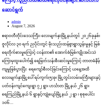
ဆောင်ရွက်
admin
August 7, 2026
ဧရာဝတီတိုင်းဒေသကြီး၊ လေးမျက်နှာမြို့နယ်တွင် ၂၀၂၆ခုနှစ်၊
ဇူလိုင်လ ၃၀ ရက် ညပိုင်းတွင် မိုးသည်းထန်စွာရွာသွန်းမှုနှင့် မြစ်
ရေတိုက်စားမှုကြောင့် ငဝန်တာ၏ အောက်ခံမြစ်ကျိုးအင်းသဲ
ကြောမှထူးပေါက်၍ ရေဖြတ်သန်းစီးဆင်းမှုကြောင့် တာတမံနိမ့်
ကျမှုဖြစ်ပွားပြီး ရေကျော်စီးဝင်ခြင်းကြောင့် ယနေ့အထိ
လေးမျက်နှာမြို့ပေါ် ရပ်ကွက်(၅)ခု၊ မြို့တွင်းလမ်းမကြီးများနှင့်
ပတ်ဝန်းကျင်ကျေးရွာ ၇၂ ရွာ၊ ဟင်္သာတ မြို့နယ် ၂၆ ရွာ၊
ရေကြည်မြို့နယ် ၆ ရွာနှင့်ကျုံပျော်မြို့နယ် ၂ ရွာ ၊ စုစုပေါင်း
၁၀၆…