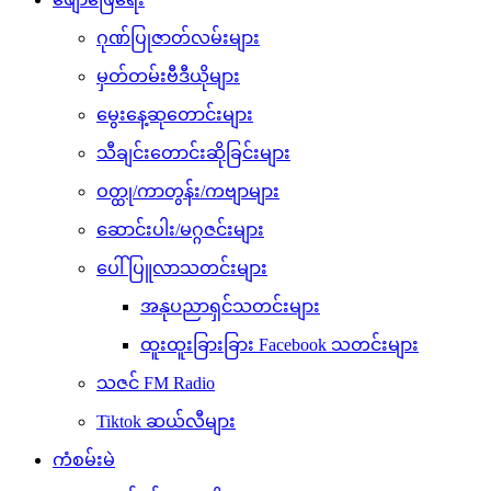
ဂုဏ်ပြုဇာတ်လမ်းများ
မှတ်တမ်းဗီဒီယိုများ
မွေးနေ့ဆုတောင်းများ
သီချင်းတောင်းဆိုခြင်းများ
ဝတ္ထု/ကာတွန်း/ကဗျာများ
ဆောင်းပါး/မဂ္ဂဇင်းများ
ပေါ်ပြူလာသတင်းများ
အနုပညာရှင်သတင်းများ
ထူးထူးခြားခြား Facebook သတင်းများ
သဇင် FM Radio
Tiktok ဆယ်လီများ
ကံစမ်းမဲ