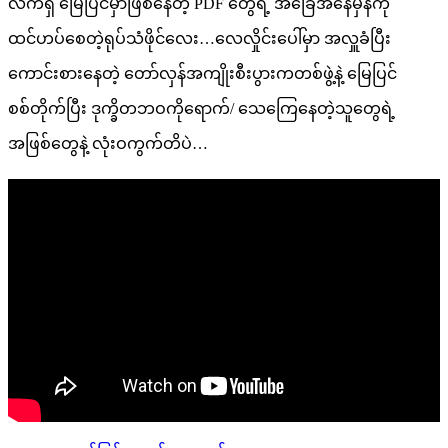
လက်ရှိ မြေပြင်မှာဖြစ်နေတဲ့ PDF တွေရဲ့ အခြေအနေမှန်ကို
ထင်ဟပ်စေတဲ့ရုပ်သံဖိုင်လေး…လေလှိုင်းပေါ်မှာ အလှူခံပြီး
ကောင်းစားနေတဲ့ တော်လှန်အကျိုးစီးပွားကတစ်ဖွဲ့နဲ့ မြေပြင်
စစ်တိုက်ပြီး ဒုက္ခိတဘဝကိုရောက်/ သေကြေနေတဲ့သူတွေရဲ့
အဖြစ်တွေနဲ့ လုံးဝကွက်တိပဲ…