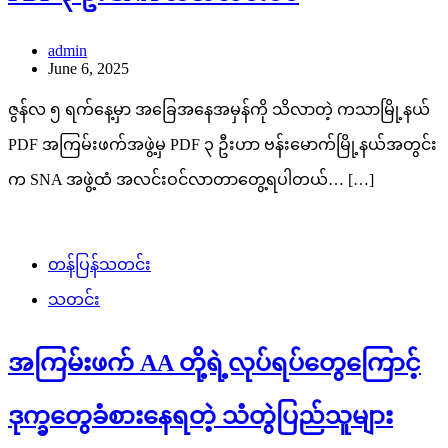
admin
June 6, 2025
ဇွန်လ ၅ ရက်နေ့မှာ အခြေအနေအမှန်ကို သိလာတဲ့ ကသာမြို့နယ်
PDF အကြမ်းဖက်အဖွဲ့မှ PDF ၃ ဦးဟာ ဗန်းမောက်မြို့နယ်အတွင်း
က SNA အဖွဲ့ထံ အလင်းဝင်လာတာတွေ့ရပါတယ်… […]
တန်ပြန်သတင်း
သတင်း
အကြမ်းဖက် AA တို့ရဲ့လုပ်ရပ်တွေကြောင့်
ဒုက္ခတွေခံစားနေရတဲ့ သံတွဲပြည်သူများ