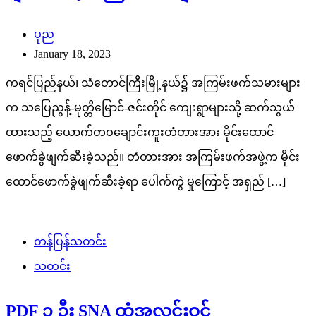
ပုည
January 18, 2023
ကရင်ပြည်နယ်၊ သံတောင်ကြီးမြို့နယ်၌ အကြမ်းဖက်သမားများ
က သပြေညွန့်-မုတ္တိမြောင်-ဇင်းတိုင် ကျေးရွာများသို့ ဆက်သွယ်
ထားသည့် ယောက်တဝချောင်းကူးတံတားအား မိုင်းထောင်
ဖောက်ခွဲဖျက်ဆီးခဲ့သည်။ တံတားအား အကြမ်းဖက်အဖွဲ့က မိုင်း
ထောင်ဖောက်ခွဲဖျက်ဆီးခဲ့ရာ ပေါက်ကွဲ မှုကြောင့် အရှည် […]
တန်ပြန်သတင်း
သတင်း
PDF ၃ ဦး SNA ထံအလင်းဝင်