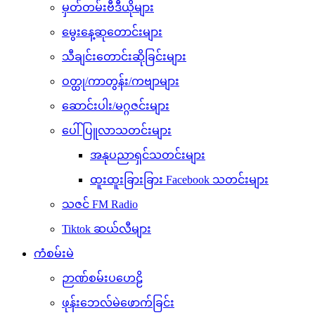
မှတ်တမ်းဗီဒီယိုများ
မွေးနေ့ဆုတောင်းများ
သီချင်းတောင်းဆိုခြင်းများ
ဝတ္ထု/ကာတွန်း/ကဗျာများ
ဆောင်းပါး/မဂ္ဂဇင်းများ
ပေါ်ပြူလာသတင်းများ
အနုပညာရှင်သတင်းများ
ထူးထူးခြားခြား Facebook သတင်းများ
သဇင် FM Radio
Tiktok ဆယ်လီများ
ကံစမ်းမဲ
ဉာဏ်စမ်းပဟေဠိ
ဖုန်းဘေလ်မဲဖောက်ခြင်း