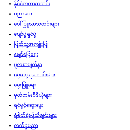
နိုင်ငံတကာသတင်း
ပညာပေး
ပေါ်ပြူလာသတင်းများ
ပျော်ပွဲရွှင်ပွဲ
ပြည်သူ့အကျိုးပြု
ဖျော်ဖြေရေး
မူလစာမျက်နှာ
မွေးနေ့ဆုတောင်းများ
မွေးမြူရေး
မှတ်တမ်းဗီဒီယိုများ
ရင်ဖွင့်ဆွေးနွေး
ရဲစိတ်ရဲမန်သီချင်းများ
လက်မှုပညာ