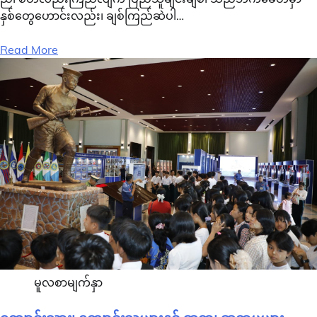
နှစ်တွေဟောင်းလည်း၊ ချစ်ကြည်ဆဲပါ…
Read More
မူလစာမျက်နှာ