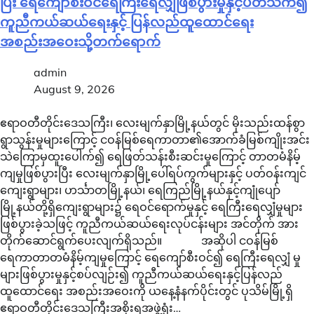
ပြီး ရေကျော်စီးဝင်ရေကြီးရေလျှံဖြစ်ပွားမှုနှင့်ပတ်သက်၍
ကူညီကယ်ဆယ်ရေးနှင့် ပြန်လည်ထူထောင်ရေး
အစည်းအဝေးသို့တက်ရောက်
admin
August 9, 2026
ဧရာဝတီတိုင်းဒေသကြီး၊ လေးမျက်နှာမြို့နယ်တွင် မိုးသည်းထန်စွာ
ရွာသွန်းမှုများကြောင့် ငဝန်မြစ်ရေကာတာ၏အောက်ခံမြစ်ကျိုးအင်း
သဲကြောမှထူးပေါက်၍ ရေဖြတ်သန်းစီးဆင်းမှုကြောင့် တာတမံနိမ့်
ကျမှုဖြစ်ပွားပြီး လေးမျက်နှာမြို့ပေါ်ရပ်ကွက်များနှင့် ပတ်ဝန်းကျင်
ကျေးရွာများ၊ ဟင်္သာတမြို့နယ်၊ ရေကြည်မြို့နယ်နှင့်ကျုံပျော်
မြို့နယ်တို့ရှိကျေးရွာများ၌ ရေဝင်ရောက်မှုနှင့် ရေကြီးရေလျှံမှုများ
ဖြစ်ပွားခဲ့သဖြင့် ကူညီကယ်ဆယ်ရေးလုပ်ငန်းများ အင်တိုက် အား
တိုက်ဆောင်ရွက်ပေးလျက်ရှိသည်။ အဆိုပါ ငဝန်မြစ်
ရေကာတာတမံနိမ့်ကျမှုကြောင့် ရေကျော်စီးဝင်၍ ရေကြီးရေလျှံ မှု
များဖြစ်ပွားမှုနှင့်စပ်လျဉ်း၍ ကူညီကယ်ဆယ်ရေးနှင့်ပြန်လည်
ထူထောင်ရေး အစည်းအဝေးကို ယနေ့နံနက်ပိုင်းတွင် ပုသိမ်မြို့ရှိ
ဧရာဝတီတိုင်းဒေသကြီးအစိုးရအဖွဲ့ရုံး…