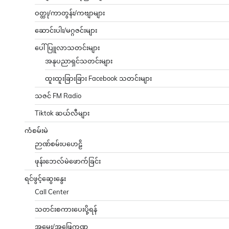
ဝတ္ထု/ကာတွန်း/ကဗျာများ
ဆောင်းပါး/မဂ္ဂဇင်းများ
ပေါ်ပြူလာသတင်းများ
အနုပညာရှင်သတင်းများ
ထူးထူးခြားခြား Facebook သတင်းများ
သဇင် FM Radio
Tiktok ဆယ်လီများ
ကံစမ်းမဲ
ဉာဏ်စမ်းပဟေဠိ
ဖုန်းဘေလ်မဲဖောက်ခြင်း
ရင်ဖွင့်ဆွေးနွေး
Call Center
သတင်းစကားပေးပို့ရန်
အမေး/အဖြေကဏ္ဍ