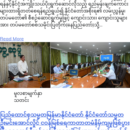
ရန်နှင့်နိုင်ငံ့အကျိုးသယ်ပိုးရွက်ဆောင်လိုသည့် ရည်မှန်းချက်ကောင်း
များထားရှိတတ်စေရန်ရည်ရွယ်၍ နိုင်ငံတော်အစိုးရ၏ လမ်းညွှန်မှု၊
တပ်မတော်၏ စီစဉ်ဆောင်ရွက်မှုဖြင့် ကျောင်းသား၊ ကျောင်းသူများ
အား တပ်မတော်စစ်သမိုင်းပြတိုက်(နေပြည်တော်)သို့…
Read More
မူလစာမျက်နှာ
သတင်း
ပြည်ထောင်စုသမ္မတမြန်မာနိုင်ငံတော် နိုင်ငံတော်သမ္မတ
ဦးမင်းအောင်လှိုင် ငဝန်မြစ်ရေကာတာတမံနိမ့်ကျမှုဖြစ်ပွား