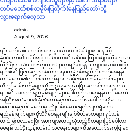
ကျောင်းသား၊ ကျောင်းသူများနှင့် ဆရာ၊ ဆရာမများ
တပ်မတော်စစ်သမိုင်းပြတိုက်(နေပြည်တော်)သို့
သွားရောက်လေ့လာ
admin
August 9, 2026
မျိုးဆက်သစ်ကျောင်းသားလူငယ် မောင်မယ်များအနေဖြင့်
နိုင်ငံတော်၏သမိုင်းနှင့်တပ်မတော်၏ သမိုင်းကြောင်းများကိုလေ့လာ
သိရှိပြီး အသိပညာဗဟုသုတများစွာရရှိစေရန်၊ ကျောင်းသားတစ်ဦး
ချင်းစီ၏ ပြင်ပလေ့လာမှတ်သားနာယူမှု စွမ်းရည်တိုးတက်စေရန်၊
တပ်မတော်၏လုပ်ငန်းတာဝန်များ၊ သမိုင်းမှတ်တမ်းကောင်းများ၊
တီထွင်ဆန်းသစ်မှုများကိုကြည့်ရှုလေ့လာပြီး ကျောင်းသားလူငယ်
များ၏ အနာဂတ်ရည်မှန်းချက်များပေါ်ထွက်လာစေရန်၊ တပ်မတော်
အကြီးအကဲများ၏ နိုင်ငံတော်နှင့်တပ်မတော်အပေါ် ထားရှိသော
စေတနာနှင့်တပ်မတော်မှ ကြိုးပမ်းဆောင်ရွက်လျက်ရှိသော
ရည်မှန်းချက်များကိုသိရှိစေရန်၊ မျိုးချစ်စိတ်ဓာတ်များ ရှင်သန်
ထက်မြက်လာစေပြီး အားကျအတုယူလိုသည့်စိတ်များဖြစ်ပေါ်လာ
စေရန်၊ သင်ရိုးညွှန်းတမ်းပါသင်ခန်းစာများကိုအထောက်အကူပြုစေ