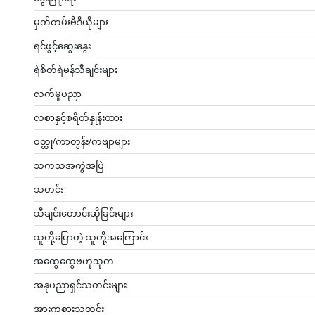
မှတ်တမ်းဗီဒီယိုများ
ရင်ဖွင့်ဆွေးနွေး
ရဲစိတ်ရဲမန်သီချင်းများ
လက်မှုပညာ
လစာနှင့်စရိတ်နှုန်းထား
ဝတ္ထု/ကာတွန်း/ကဗျာများ
သကသအကွဲအပြဲ
သတင်း
သီချင်းတောင်းဆိုခြင်းများ
သူတို့ပြောတဲ့ သူတို့အကြောင်း
အထွေထွေဗဟုသုတ
အနုပညာရှင်သတင်းများ
အားကစားသတင်း