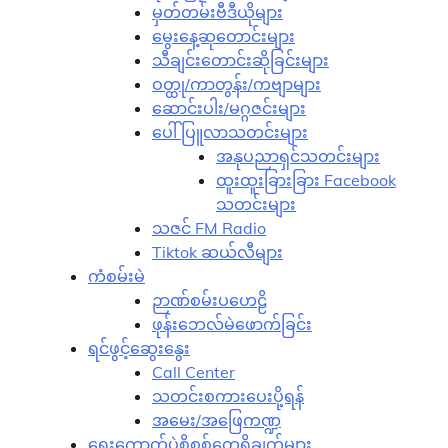
မှတ်တမ်းဗီဒီယိုများ
မွေးနေ့ဆုတောင်းများ
သီချင်းတောင်းဆိုခြင်းများ
ဝတ္ထု/ကာတွန်း/ကဗျာများ
ဆောင်းပါး/မဂ္ဂဇင်းများ
ပေါ်ပြူလာသတင်းများ
အနုပညာရှင်သတင်းများ
ထူးထူးခြားခြား Facebook
သတင်းများ
သဇင် FM Radio
Tiktok ဆယ်လီများ
ကံစမ်းမဲ
ဉာဏ်စမ်းပဟေဠိ
ဖုန်းဘေလ်မဲဖောက်ခြင်း
ရင်ဖွင့်ဆွေးနွေး
Call Center
သတင်းစကားပေးပို့ရန်
အမေး/အဖြေကဏ္ဍ
ရွေးကောက်ပွဲစိစစ်တွေ့ရှိချက်များ