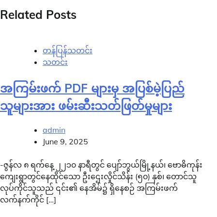
Related Posts
တန်ပြန်သတင်း
သတင်း
အကြမ်းဖက် PDF များမှ အပြစ်မဲ့ပြည်
သူများအား ဖမ်းဆီးသတ်ဖြတ်မှုများ
admin
June 9, 2025
-ဇွန်လ ၈ ရက်နေ့ ၂၂၁၀ နာရီတွင် ပျော်ဘွယ်မြို့နယ်၊ ဗောဓိကုန်း
ကျေးရွာတွင်နေထိုင်သော ဦးဌေးလှိုင်သိန်း (၅၀) နှစ်၊ တောင်သူ
လုပ်ကိုင်သူသည် ၎င်း၏ နေအိမ်၌ ရှိနေစဉ် အကြမ်းဖက်
လက်နက်ကိုင် […]