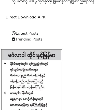
ကိုယ်စားလှယ်အဖွဲ့ ထိုင်းနိုင်ငံမှ မြန်မာနိုင်ငံသို့ပြန်လည်ရောက်ရှိ
Direct Download APK
Latest Posts
Trending Posts