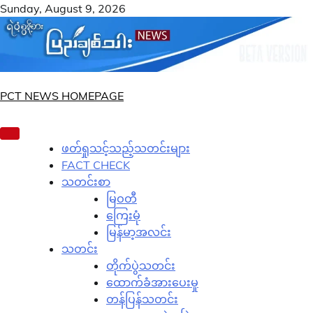
Skip
Sunday, August 9, 2026
to
content
PCT NEWS HOMEPAGE
ဖတ်ရှုသင့်သည့်သတင်းများ
FACT CHECK
သတင်းစာ
မြဝတီ
ကြေးမုံ
မြန်မာ့အလင်း
သတင်း
တိုက်ပွဲသတင်း
ထောက်ခံအားပေးမှု
တန်ပြန်သတင်း