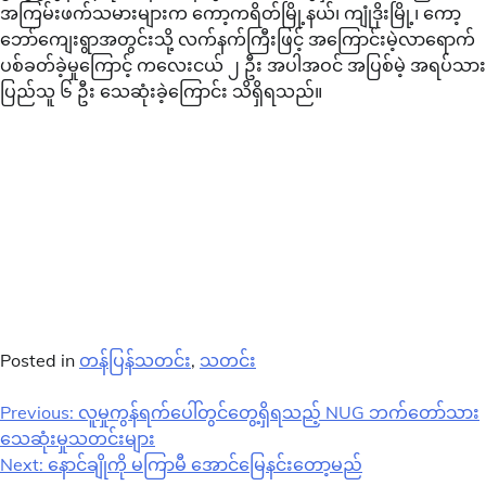
အကြမ်းဖက်သမားများက ကော့ကရိတ်မြို့နယ်၊ ကျုံဒိုးမြို့၊ ကော့
ဘော်ကျေးရွာအတွင်းသို့ လက်နက်ကြီးဖြင့် အကြောင်းမဲ့လာရောက်
ပစ်ခတ်ခဲ့မှုကြောင့် ကလေးငယ် ၂ ဦး အပါအဝင် အပြစ်မဲ့ အရပ်သား
ပြည်သူ ၆ ဦး သေဆုံးခဲ့ကြောင်း သိရှိရသည်။
Posted in
တန်ပြန်သတင်း
,
သတင်း
Post
Previous:
လူမှုကွန်ရက်ပေါ်တွင်တွေ့ရှိရသည့် NUG ဘက်တော်သား
သေဆုံးမှုသတင်းများ
navigation
Next:
နောင်ချိုကို မကြာမီ အောင်မြေနင်းတော့မည်