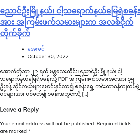
ညောင်ဦးမြို့နယ်၊ ငါ့သရောက်နယ်မြေရဲစခန်း
အား အကြမ်းဖက်သမားများက အလစ်ငိုက်
တိုက်ခိုက်
အေးခင်
October 30, 2022
အောက်တိုဘာ ၂၉ ရက် မန္တလေးတိုင်း၊ ညောင်ဦးမြို့နယ်၊ ငါ့
သရောက်နယ်မြေရဲစခန်းသို့ PDF အကြမ်းဖက်သမားအင်အား ၃၅
ဦးခန့် ဆိုင်ကယ်များမောင်းနှင်လာ၍ စခန်းရှေ့ ကင်းတာဝန်ကျတပ်ဖွဲ့
ဝင်များအား ပစ်ခတ်၍ စခန်းအတွင်းသို့ […]
Leave a Reply
Your email address will not be published.
Required fields
are marked
*