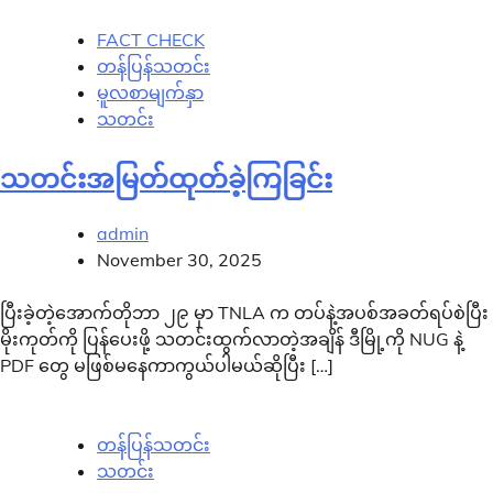
FACT CHECK
တန်ပြန်သတင်း
မူလစာမျက်နှာ
သတင်း
သတင်းအမြတ်ထုတ်ခဲ့ကြခြင်း
admin
November 30, 2025
ပြီးခဲ့တဲ့အောက်တိုဘာ ၂၉ မှာ TNLA က တပ်နဲ့အပစ်အခတ်ရပ်စဲပြီး
မိုးကုတ်ကို ပြန်ပေးဖို့ သတင်းထွက်လာတဲ့အချိန် ဒီမြို့ကို NUG နဲ့
PDF တွေ မဖြစ်မနေကာကွယ်ပါမယ်ဆိုပြီး […]
တန်ပြန်သတင်း
သတင်း