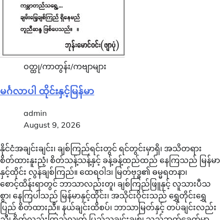
ဝတ္ထု/ကာတွန်း/ကဗျာများ
မင်္ဂလာပါ ထိုင်းနှင့်မြန်မာ
admin
August 9, 2026
နိုင်ငံအချင်းချင်း၊ ချစ်ကြည်ရင်းတွင် ရင်တွင်းမှာရှိ၊ အသိတရား
စိတ်ထားနူးညံ့၊ စိတ်သန့်သန့်နှင့် ခန့်ခန့်ထည်ထည် နေကြသည် မြန်မာ
နှင့်ထိုင်း လွန်ချစ်ကြည်။ ထေရဝါဒ၊ မြတ်ဗုဒ္ဓ၏ ဓမ္မရတနာ၊
စောင့်ထိန်းရာတွင် ဘာသာလည်းတူ၊ ချစ်ကြည်ဖြူနှင့် လူသားပီသ
စွာ၊ နေကြပါသည် မြန်မာနှင့်ထိုင်း၊ အသိုင်းဝိုင်းသည် ရွှေတိုင်းရွှေ
ပြည် စိတ်ထားညီ။ နယ်ချင်းထိစပ်၊ ဘာသာမြတ်နှင့် တပ်ချင်းလည်း
ညီ၊ စိတ်လည်းကြည်လျက် ပြည်သူချင်းချစ်၊ သည်ဘက်ခေတ်မှာ