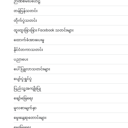
ဉာဏ်စမ်းပဟေဠိ
တန်ပြန်သတင်း
တိုက်ပွဲသတင်း
ထူးထူးခြားခြား Facebook သတင်းများ
ထောက်ခံအားပေးမှု
နိုင်ငံတကာသတင်း
ပညာပေး
ပေါ်ပြူလာသတင်းများ
ပျော်ပွဲရွှင်ပွဲ
ပြည်သူ့အကျိုးပြု
ဖျော်ဖြေရေး
မူလစာမျက်နှာ
မွေးနေ့ဆုတောင်းများ
မွေးမြူရေး