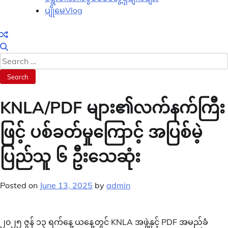
ပျိုမေVlog
Search
for:
KNLA/PDF များ၏လက်နက်ကြီး
ဖြင့် ပစ်ခတ်မှုကြောင့် အပြစ်မဲ့
ပြည်သူ ၆ ဦးသေဆုံး
Posted on
June 13, 2025
by
admin
၂၀၂၅ ဇွန် ၁၃ ရက်နေ့ ယနေ့တွင် KNLA အဖွဲ့နှင့် PDF အမည်ခံ