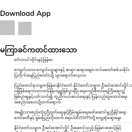
Download App
မကြာခင်ကတင်ထားသော
မင်္ဂလာပါ ထိုင်းနှင့်မြန်မာ
ကျောင်းသား၊ ကျောင်းသူများနှင့် ဆရာ၊ ဆရာမများ တပ်မတော်စစ်သမိုင်း
ပြတိုက်(နေပြည်တော်)သို့ သွားရောက်လေ့လာ
ပြည်ထောင်စုသမ္မတမြန်မာနိုင်ငံတော် နိုင်ငံတော်သမ္မတ ဦးမင်းအောင်လှိုင် င
ဝန်မြစ်ရေကာတာတမံနိမ့်ကျမှုဖြစ်ပွားပြီး ရေကျော်စီးဝင်ရေကြီးရေလျှံ
ဖြစ်ပွားမှုနှင့်ပတ်သက်၍ ကူညီကယ်ဆယ်ရေးနှင့် ပြန်လည်ထူထောင်ရေး
အစည်းအဝေးသို့တက်ရောက်
အမျိုးသားစည်းလုံးညီညွတ်ရေးနှင့်ငြိမ်းချမ်းရေးဖော်ဆောင်မှုညှိနှိုင်းရေး
ကော်မတီနှင့် ရှမ်းပြည်တိုးတက် ရေးပါတီ(SSPP)တို့ တွေ့ဆုံဆွေးနွေး
နိုင်ငံတော်သမ္မတ ဦးမင်းအောင်လှိုင် ဦးဆောင်သည့် မြန်မာအဆင့်မြင့်