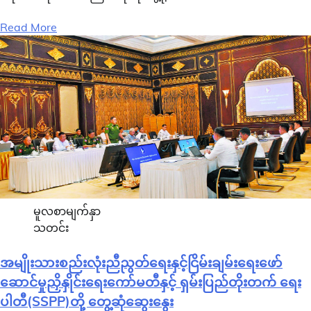
Read More
မူလစာမျက်နှာ
သတင်း
အမျိုးသားစည်းလုံးညီညွတ်ရေးနှင့်ငြိမ်းချမ်းရေးဖော်
ဆောင်မှုညှိနှိုင်းရေးကော်မတီနှင့် ရှမ်းပြည်တိုးတက် ရေး
ပါတီ(SSPP)တို့ တွေ့ဆုံဆွေးနွေး