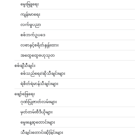
မွေးမြူရေး
ကျန်းမာရေး
လက်မှုပညာ
စစ်ဘက်ဥပဒေ
လစာနှင့်စရိတ်နှုန်းထား
အထွေထွေဗဟုသုတ
စစ်ချီသီချင်း
စစ်သည်ရေး/ဆိုသီချင်းများ
ရဲစိတ်ရဲမာန်သီချင်းများ
ဖျော်ဖြေရေး
ဂုဏ်ပြုဇာတ်လမ်းများ
မှတ်တမ်းဗီဒီယိုများ
မွေးနေ့ဆုတောင်းများ
သီချင်းတောင်းဆိုခြင်းများ