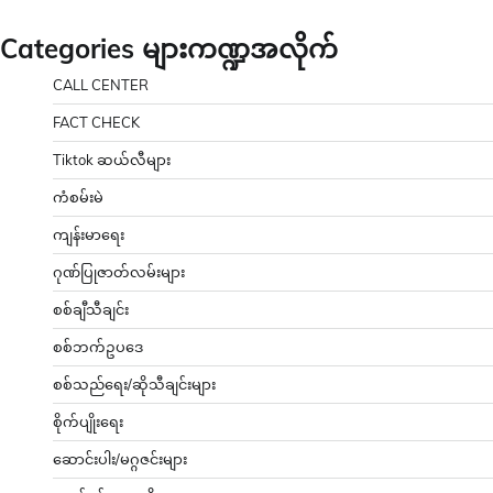
Categories များကဏ္ဍအလိုက်
CALL CENTER
FACT CHECK
Tiktok ဆယ်လီများ
ကံစမ်းမဲ
ကျန်းမာရေး
ဂုဏ်ပြုဇာတ်လမ်းများ
စစ်ချီသီချင်း
စစ်ဘက်ဥပဒေ
စစ်သည်ရေး/ဆိုသီချင်းများ
စိုက်ပျိုးရေး
ဆောင်းပါး/မဂ္ဂဇင်းများ