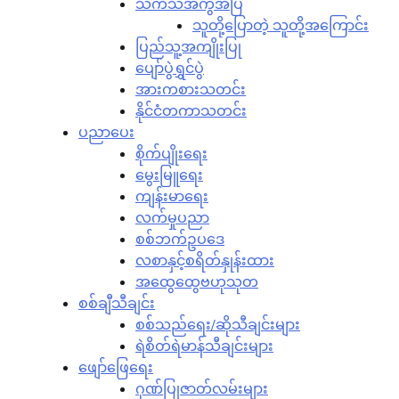
သကသအကွဲအပြဲ
သူတို့ပြောတဲ့ သူတို့အကြောင်း
ပြည်သူ့အကျိုးပြု
ပျော်ပွဲရွှင်ပွဲ
အားကစားသတင်း
နိုင်ငံတကာသတင်း
ပညာပေး
စိုက်ပျိုးရေး
မွေးမြူရေး
ကျန်းမာရေး
လက်မှုပညာ
စစ်ဘက်ဥပဒေ
လစာနှင့်စရိတ်နှုန်းထား
အထွေထွေဗဟုသုတ
စစ်ချီသီချင်း
စစ်သည်ရေး/ဆိုသီချင်းများ
ရဲစိတ်ရဲမာန်သီချင်းများ
ဖျော်ဖြေရေး
ဂုဏ်ပြုဇာတ်လမ်းများ