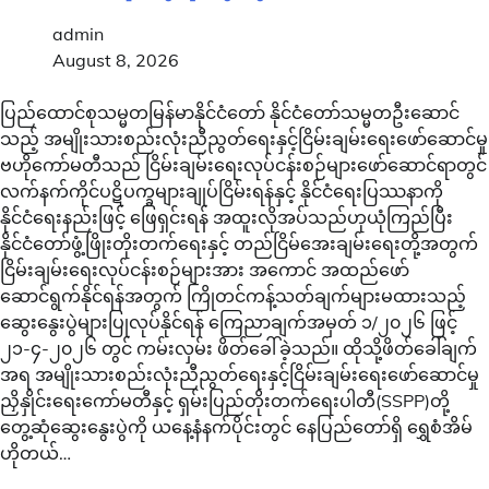
admin
August 8, 2026
ပြည်ထောင်စုသမ္မတမြန်မာနိုင်ငံတော် နိုင်ငံတော်သမ္မတဦးဆောင်
သည့် အမျိုးသားစည်းလုံးညီညွတ်ရေးနှင့်ငြိမ်းချမ်းရေးဖော်ဆောင်မှု
ဗဟိုကော်မတီသည် ငြိမ်းချမ်းရေးလုပ်ငန်းစဉ်များဖော်ဆောင်ရာတွင်
လက်နက်ကိုင်ပဋိပက္ခများချုပ်ငြိမ်းရန်နှင့် နိုင်ငံရေးပြဿနာကို
နိုင်ငံရေးနည်းဖြင့် ဖြေရှင်းရန် အထူးလိုအပ်သည်ဟုယုံကြည်ပြီး
နိုင်ငံတော်ဖွံ့ဖြိုးတိုးတက်ရေးနှင့် တည်ငြိမ်အေးချမ်းရေးတို့အတွက်
ငြိမ်းချမ်းရေးလုပ်ငန်းစဉ်များအား အကောင် အထည်ဖော်
ဆောင်ရွက်နိုင်ရန်အတွက် ကြိုတင်ကန့်သတ်ချက်များမထားသည့်
ဆွေးနွေးပွဲများပြုလုပ်နိုင်ရန် ကြေညာချက်အမှတ် ၁/၂၀၂၆ ဖြင့်
၂၁-၄-၂၀၂၆ တွင် ကမ်းလှမ်း ဖိတ်ခေါ်ခဲ့သည်။ ထိုသို့ဖိတ်ခေါ်ချက်
အရ အမျိုးသားစည်းလုံးညီညွတ်ရေးနှင့်ငြိမ်းချမ်းရေးဖော်ဆောင်မှု
ညှိနှိုင်းရေးကော်မတီနှင့် ရှမ်းပြည်တိုးတက်ရေးပါတီ(SSPP)တို့
တွေ့ဆုံဆွေးနွေးပွဲကို ယနေ့နံနက်ပိုင်းတွင် နေပြည်တော်ရှိ ရွှေစံအိမ်
ဟိုတယ်…