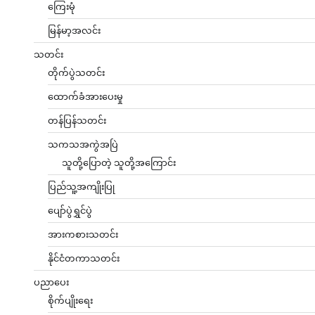
ကြေးမုံ
မြန်မာ့အလင်း
သတင်း
တိုက်ပွဲသတင်း
ထောက်ခံအားပေးမှု
တန်ပြန်သတင်း
သကသအကွဲအပြဲ
သူတို့ပြောတဲ့ သူတို့အကြောင်း
ပြည်သူ့အကျိုးပြု
ပျော်ပွဲရွှင်ပွဲ
အားကစားသတင်း
နိုင်ငံတကာသတင်း
ပညာပေး
စိုက်ပျိုးရေး