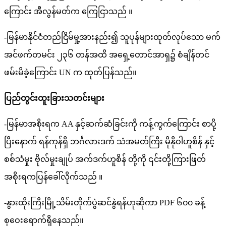
ကြောင်း အီလွန်မတ်က ကြေငြာသည် ။
-မြန်မာနိုင်ငံတည်ငြိမ်မှု့အားနည်း၍ သူပုန်များထုတ်လုပ်သော မက်
အင်ဖက်တမင်း ၂၃၆ တန်အထိ အရှေ့တောင်အာရှ၌ စံချိန်တင်
ဖမ်းမိခဲ့ကြောင်း UN က ထုတ်ပြန်သည်။
ပြည်တွင်းထူးခြားသတင်းများ
-မြန်မာအစိုးရက AA နှင့်ဆက်ဆံခြင်းကို ကန့်ကွက်ကြောင်း စာပို့
ပြီးနောက် ရန်ကုန်ရှိ ဘင်္ဂလားဒက် သံအမတ်ကြီး မိုနိုဝါဟူစိန် နှင့်
စစ်သံမှုး ဗိုလ်မှုးချုပ် အက်ဒက်ဟူစိန် တို့ကို ၎င်းတို့ကြားဖြတ်
အစိုးရကပြန်ခေါ်လိုက်သည် ။
-နွားထိုးကြီးမြို့သိမ်းတိုက်ပွဲဆင်နွဲရန်ဟုဆိုကာ PDF ၆၀၀ ခန့်
စုဝေးရောက်ရှိနေသည်။