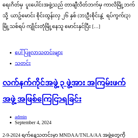
ရေးဂိတ်မှ ပူးပေါင်းအဖွဲ့သည် တာချီလိတ်ဘက်မှ ကာလိမြို့ဘက်
သို့ ယာဥ်မောင်း စိုင်းထွန်းလှ ၂၆ နှစ် (ဘ)ဦးစိုင်းနွဲ့ ရပ်ကွက်(၃)
မြို့သစ်ရပ် ကျိုင်းတုံမြို့နေသူ မောင်းနှင်ပြီး […]
ပေါ်ပြူလာသတင်းများ
သတင်း
လက်နက်ကိုင်အဖွဲ့ ၃ ဖွဲ့အား အကြမ်းဖက်
အဖွဲ့ အဖြစ်ကြေငြာရခြင်း
admin
September 4, 2024
2-9-2024 ရက်နေ့သတင်းမှာ MNDAA/TNLA/AA အဖွဲ့တွေကို