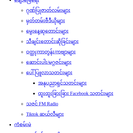
ဂုဏ်ပြုဇာတ်လမ်းများ
မှတ်တမ်းဗီဒီယိုများ
မွေးနေ့ဆုတောင်းများ
သီချင်းတောင်းဆိုခြင်းများ
ဝတ္ထု/ကာတွန်း/ကဗျာများ
ဆောင်းပါး/မဂ္ဂဇင်းများ
ပေါ်ပြူလာသတင်းများ
အနုပညာရှင်သတင်းများ
ထူးထူးခြားခြား Facebook သတင်းများ
သဇင် FM Radio
Tiktok ဆယ်လီများ
ကံစမ်းမဲ