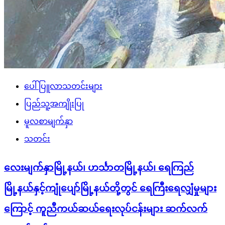
ပေါ်ပြူလာသတင်းများ
ပြည်သူ့အကျိုးပြု
မူလစာမျက်နှာ
သတင်း
လေးမျက်နှာမြို့နယ်၊ ဟင်္သာတမြို့နယ်၊ ရေကြည်
မြို့နယ်နှင့်ကျုံပျော်မြို့နယ်တို့တွင် ရေကြီးရေလျှံမှုများ
ကြောင့် ကူညီကယ်ဆယ်ရေးလုပ်ငန်းများ ဆက်လက်