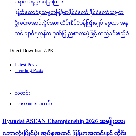
ရောက်မိန့်ခွန်းပြောကြား
ပြည်ထောင်စုသမ္မတမြန်မာနိုင်ငံတော် နိုင်ငံတော်သမ္မတ
ဦးမင်းအောင်လှိုင်အား ထိုင်းနိုင်ငံဝန်ကြီးချုပ် မစ္စတာ အနု
ထင် ချာဝီရကွန်က ဂုဏ်ပြုညစာစားပွဲဖြင့် တည်ခင်းဧည့်ခံ
Direct Download APK
Latest Posts
Trending Posts
သတင်း
အားကစားသတင်း
Hyundai ASEAN Championship 2026 အမျိုးသား
ဘောလုံးပြိုင်ပွဲ၊ အုပ်စုအဆင့် မြန်မာအသင်းနှင့် ထိုင်း