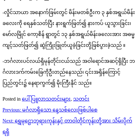
-လှိုင်သာယာ အနောက်ခြမ်းတွင် မိန်းမတစ်ဦးက ၃ နှစ်အရွယ်မိန်း
ခလေးကို ရေနှစ်သတ်ပြီး နားရွက်ဖြတ်၍ နားကပ် ယူသွားခြင်း၊
မော်လမြိုင် ကော့စိန် ရွာတွင် ၁၃ နှစ်အရွယ်မိန်းခလေးအား အဓမ္မ
ကျင့်သတ်ဖြတ်၍ ဆွဲကြိုးဖြုတ်ယူခဲ့ခြင်းတို့ဖြစ်ပွားခဲ့သည် ။
-ဘင်္ဂလားပင်လယ်ရှိမုန်တိုင်းငယ်သည် အဝါရောင်အဆင့်ရှိပြီး ဘ
င်္ဂလားဒက်ကမ်းခြေကိုဦးတည်နေသည်၊ ၎င်းအရှိန်ကြောင့်
ပြည်တွင်း၌ နေရာကွက်၍ မိုးကြီးနိုင် သည်။
Posted in
ပေါ်ပြူလာသတင်းများ
,
သတင်း
Post
Previous:
မင်္ဂလာရှိသော နေ့သစ်လေးဖြစ်ပါစေ
navigation
Next:
ရွှေမုဌောဘုရားကုန်းနှင့် တာဝါတိုင်ကုန်းတို့အား သိမ်းပိုက်
ရရှိ