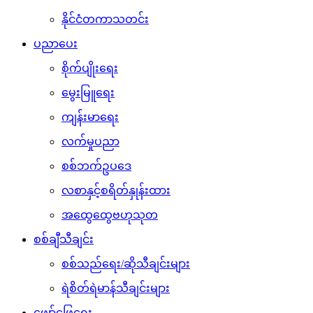
နိုင်ငံတကာသတင်း
ပညာပေး
စိုက်ပျိုးရေး
မွေးမြူရေး
ကျန်းမာရေး
လက်မှုပညာ
စစ်ဘက်ဥပဒေ
လစာနှင့်စရိတ်နှုန်းထား
အထွေထွေဗဟုသုတ
စစ်ချီသီချင်း
စစ်သည်ရေး/ဆိုသီချင်းများ
ရဲစိတ်ရဲမာန်သီချင်းများ
ဖျော်ဖြေရေး