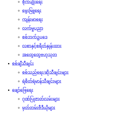
စိုက်ပျိုးရေး
မွေးမြူရေး
ကျန်းမာရေး
လက်မှုပညာ
စစ်ဘက်ဥပဒေ
လစာနှင့်စရိတ်နှုန်းထား
အထွေထွေဗဟုသုတ
စစ်ချီသီချင်း
စစ်သည်ရေး/ဆိုသီချင်းများ
ရဲစိတ်ရဲမာန်သီချင်းများ
ဖျော်ဖြေရေး
ဂုဏ်ပြုဇာတ်လမ်းများ
မှတ်တမ်းဗီဒီယိုများ