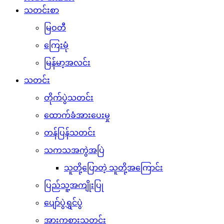
သတင်းစာ
မြဝတီ
ကြေးမုံ
မြန်မာ့အလင်း
သတင်း
တိုက်ပွဲသတင်း
ထောက်ခံအားပေးမှု
တန်ပြန်သတင်း
သကသအကွဲအပြဲ
သူတို့ပြောတဲ့ သူတို့အကြောင်း
ပြည်သူ့အကျိုးပြု
ပျော်ပွဲရွှင်ပွဲ
အားကစားသတင်း