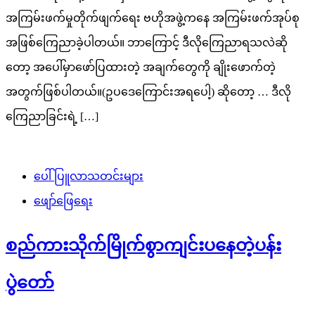
အကြမ်းဖက်မှုတိုက်ဖျက်ရေး ဗဟိုအဖွဲ့ကနေ အကြမ်းဖက်အုပ်စု
အဖြစ်ကြေညာခဲ့ပါတယ်။ ဘာကြောင့် ဒီလိုကြေညာရသလဲဆို
တော့ အပေါ်မှာဖော်ပြထားတဲ့ အချက်တွေကို ချိုးဖောက်တဲ့
အတွက်ဖြစ်ပါတယ်။(ဥပဒေကြောင်းအရပေါ့) ဆိုတော့ … ဒီလို
ကြေညာခြင်းရဲ့ […]
ပေါ်ပြူလာသတင်းများ
ဖျော်ဖြေရေး
စည်ကားသိုက်မြိုက်စွာကျင်းပနေတဲ့ပန်း
ပွဲတော်