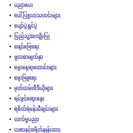
ပညာပေး
ပေါ်ပြူလာသတင်းများ
ပျော်ပွဲရွှင်ပွဲ
ပြည်သူ့အကျိုးပြု
ဖျော်ဖြေရေး
မူလစာမျက်နှာ
မွေးနေ့ဆုတောင်းများ
မွေးမြူရေး
မှတ်တမ်းဗီဒီယိုများ
ရင်ဖွင့်ဆွေးနွေး
ရဲစိတ်ရဲမန်သီချင်းများ
လက်မှုပညာ
လစာနှင့်စရိတ်နှုန်းထား