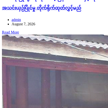
အသင်းယှဉ်ပြိုင်မှု တိုက်ရိုက်ထုတ်လွှင့်မည်
admin
August 7, 2026
Read More