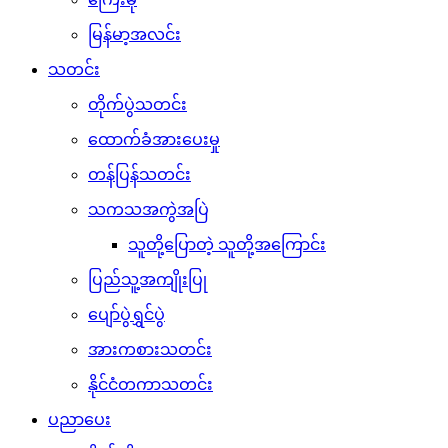
မြန်မာ့အလင်း
သတင်း
တိုက်ပွဲသတင်း
ထောက်ခံအားပေးမှု
တန်ပြန်သတင်း
သကသအကွဲအပြဲ
သူတို့ပြောတဲ့ သူတို့အကြောင်း
ပြည်သူ့အကျိုးပြု
ပျော်ပွဲရွှင်ပွဲ
အားကစားသတင်း
နိုင်ငံတကာသတင်း
ပညာပေး