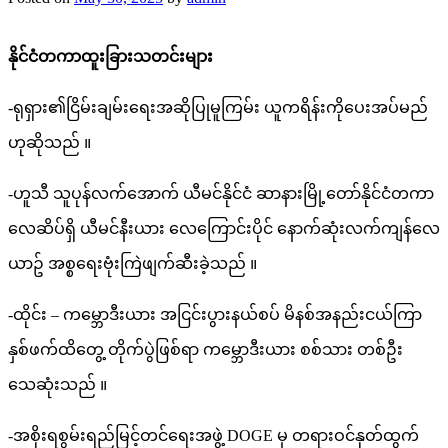
နိုင်ငံတကာထူးခြားသတင်းများ
-ရုရှား၏ငြိမ်းချမ်းရေးအဆိုပြုမူကြမ်း ယူကရိန်းကိုပေးအပ်မည်
ဟုဆိုသည် ။
-ဟူသီ သူပုန်လက်အောက် ယီမင်နိုင်ငံ ဆာနားမြို့တော်နိုင်ငံတကာ
လေဆိပ်ရှိ ယီမင်နီးယား လေကြောင်းပိုင် နောက်ဆုံးလက်ကျန်လေ
ယာဥ် အစ္စရေးဗုံးကြဲဖျက်ဆီးခဲ့သည် ။
-ထိုင်း – ကမ္ဘောဒီးယား အငြင်းပွားနယ်စပ် မိနစ်အနည်းငယ်ကြာ
နှစ်ဖက်ထိတွေ့ တိုက်ပွဲဖြစ်ရာ ကမ္ဘောဒီးယား စစ်သား တစ်ဦး
သေဆုံးသည် ။
-အစိုးရစွမ်းရည်မြင့်တင်ရေးအဖွဲ့ DOGE မှ တရားဝင်နုတ်ထွက်