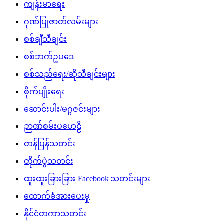
ကျန်းမာရေး
ဂုဏ်ပြုဇာတ်လမ်းများ
စစ်ချီသီချင်း
စစ်ဘက်ဥပဒေ
စစ်သည်ရေး/ဆိုသီချင်းများ
စိုက်ပျိုးရေး
ဆောင်းပါး/မဂ္ဂဇင်းများ
ဉာဏ်စမ်းပဟေဠိ
တန်ပြန်သတင်း
တိုက်ပွဲသတင်း
ထူးထူးခြားခြား Facebook သတင်းများ
ထောက်ခံအားပေးမှု
နိုင်ငံတကာသတင်း