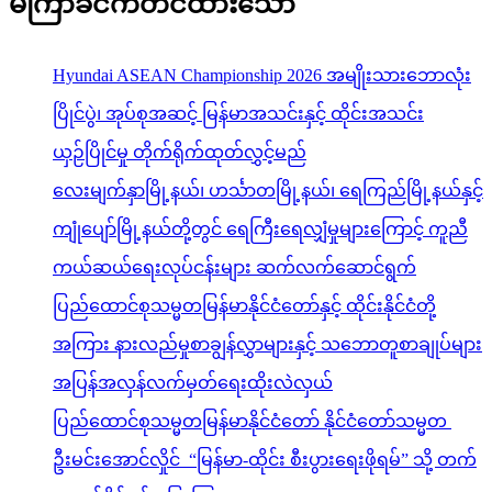
မကြာခင်ကတင်ထားသော
Hyundai ASEAN Championship 2026 အမျိုးသားဘောလုံး
ပြိုင်ပွဲ၊ အုပ်စုအဆင့် မြန်မာအသင်းနှင့် ထိုင်းအသင်း
ယှဉ်ပြိုင်မှု တိုက်ရိုက်ထုတ်လွှင့်မည်
လေးမျက်နှာမြို့နယ်၊ ဟင်္သာတမြို့နယ်၊ ရေကြည်မြို့နယ်နှင့်
ကျုံပျော်မြို့နယ်တို့တွင် ရေကြီးရေလျှံမှုများကြောင့် ကူညီ
ကယ်ဆယ်ရေးလုပ်ငန်းများ ဆက်လက်ဆောင်ရွက်
ပြည်ထောင်စုသမ္မတမြန်မာနိုင်ငံတော်နှင့် ထိုင်းနိုင်ငံတို့
အကြား နားလည်မှုစာချွန်လွှာများနှင့် သဘောတူစာချုပ်များ
အပြန်အလှန်လက်မှတ်ရေးထိုးလဲလှယ်
ပြည်ထောင်စုသမ္မတမြန်မာနိုင်ငံတော် နိုင်ငံတော်သမ္မတ
ဦးမင်းအောင်လှိုင် “မြန်မာ-ထိုင်း စီးပွားရေးဖိုရမ်” သို့ တက်