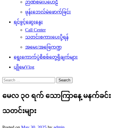
ဉာဏ်စမ်းပဟေဠိ
ဖုန်းဘေလ်မဲဖောက်ခြင်း
ရင်ဖွင့်ဆွေးနွေး
Call Center
သတင်းစကားပေးပို့ရန်
အမေး/အဖြေကဏ္ဍ
ရွေးကောက်ပွဲစိစစ်တွေ့ရှိချက်များ
ပျိုမေVlog
Search
for:
မေလ ၃၀ ရက် သောကြာနေ့ မနက်ခင်း
သတင်းများ
Posted on
May 30, 2025
by
admin