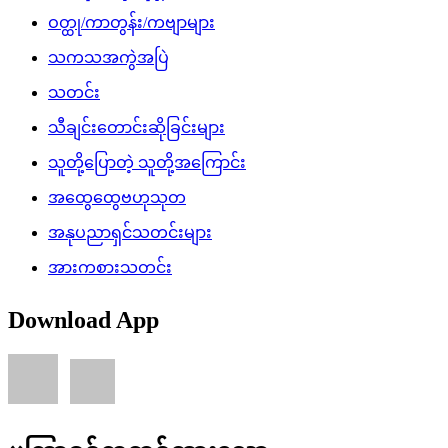
ဝတ္ထု/ကာတွန်း/ကဗျာများ
သကသအကွဲအပြဲ
သတင်း
သီချင်းတောင်းဆိုခြင်းများ
သူတို့ပြောတဲ့ သူတို့အကြောင်း
အထွေထွေဗဟုသုတ
အနုပညာရှင်သတင်းများ
အားကစားသတင်း
Download App