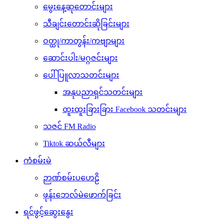
မွေးနေ့ဆုတောင်းများ
သီချင်းတောင်းဆိုခြင်းများ
ဝတ္ထု/ကာတွန်း/ကဗျာများ
ဆောင်းပါး/မဂ္ဂဇင်းများ
ပေါ်ပြူလာသတင်းများ
အနုပညာရှင်သတင်းများ
ထူးထူးခြားခြား Facebook သတင်းများ
သဇင် FM Radio
Tiktok ဆယ်လီများ
ကံစမ်းမဲ
ဉာဏ်စမ်းပဟေဠိ
ဖုန်းဘေလ်မဲဖောက်ခြင်း
ရင်ဖွင့်ဆွေးနွေး