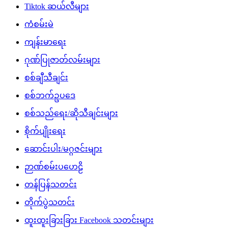
Tiktok ဆယ်လီများ
ကံစမ်းမဲ
ကျန်းမာရေး
ဂုဏ်ပြုဇာတ်လမ်းများ
စစ်ချီသီချင်း
စစ်ဘက်ဥပဒေ
စစ်သည်ရေး/ဆိုသီချင်းများ
စိုက်ပျိုးရေး
ဆောင်းပါး/မဂ္ဂဇင်းများ
ဉာဏ်စမ်းပဟေဠိ
တန်ပြန်သတင်း
တိုက်ပွဲသတင်း
ထူးထူးခြားခြား Facebook သတင်းများ