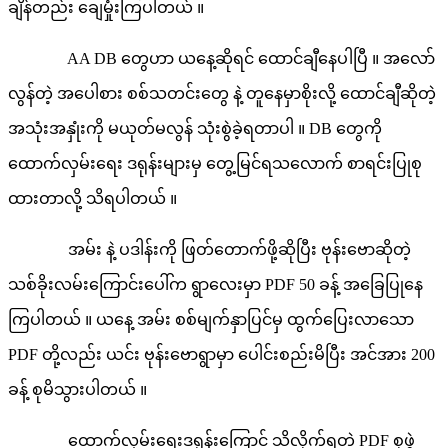
ချိန်တည်း ချေမှုံးကြပါတယ် ။
AA DB တွေဟာ ယနေ့ဆိုရင် ထောင်ချီနေပါပြီ ။ အလော်
လွန်တဲ့ အပေါစား စစ်သတင်းတွေ နဲ့ တူနေမှာစိုးလို့ ထောင်ချီဆိုတဲ့
အသုံးအနှုံးကို မယုတ်မလွန် သုံးစွဲခဲ့ရတာပါ ။ DB တွေကို
ထောက်လှမ်းရေး ဒရုန်းများမှ တွေ့မြင်ရသလောက် စာရင်းပြုစု
ထားတာလို့ သိရပါတယ် ။
အမ်း နဲ့ ပဒါန်းကို ဖြတ်တောက်ဖို့ဆိုပြီး ဗုန်းဗောဆိုတဲ့
သစ်ခိုးလမ်းကြောင်းပေါ်က ရွာလေးမှာ PDF 50 ခန့် အခြေပြုနေ
ကြပါတယ် ။ ယနေ့ အမ်း စစ်မျက်နှာပြင်မှ ထွက်ပြေးလာသော
PDF တို့လည်း ယင်း ဗုန်းဗောရွာမှာ ပေါင်းစည်းမိပြီး အင်အား 200
ခန့် စုမိသွားပါတယ် ။
ထောက်လှမ်းရေးဒရုန်းကြောင့် သိလိုက်ရတဲ့ PDF စုဖွဲ့