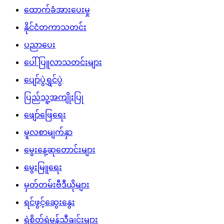
ထောက်ခံအားပေးမှု
နိုင်ငံတကာသတင်း
ပညာပေး
ပေါ်ပြူလာသတင်းများ
ပျော်ပွဲရွှင်ပွဲ
ပြည်သူ့အကျိုးပြု
ဖျော်ဖြေရေး
မူလစာမျက်နှာ
မွေးနေ့ဆုတောင်းများ
မွေးမြူရေး
မှတ်တမ်းဗီဒီယိုများ
ရင်ဖွင့်ဆွေးနွေး
ရဲစိတ်ရဲမန်သီချင်းများ