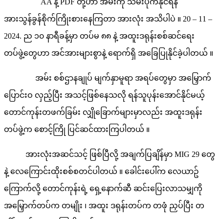
AA နဲ့ PDF တို့ဟာ အမ်းကို သိမ်းပိုက်နိုင်ရန်
အားသွန်ခွန်စိုက်ကြိုးစားနေကြတာ အားလုံး အသိပါပဲ ။ 20 – 11 –
2024. ည ၁၀ နာရီခန့်မှာ တပ်မ ၈၈ နဲ့ အထူးဒရုန်းစစ်ဆင်ရေး
တပ်ဖွဲ့တွေဟာ အင်အားများစွာနဲ့ ရောက်ရှိ အခြေပြုနိုင်ခဲ့ပါတယ် ။
အမ်း စစ်ဌာနချုပ် မျက်နှာမူရာ အရပ်တွေမှာ အမြှောက်
ပြောင်းဝ လှည့်ပြီး အသင့်ဖြစ်နေသလို ရန်သူပုန်းအောင်နိုင်မယ့်
တောင်ကုန်းတဖက်ခြမ်း လျှိုခြောက်များမှာလည်း အထူးဒရုန်း
တပ်ဖွဲ့က စောင့်ကြို ပြင်ဆင်ထားကြပါတယ် ။
အားလုံးအဆင်သင့် ဖြစ်ပြီလို့ အချက်ပြချိန်မှာ MIG 29 တွေ
နဲ့ လေကြောင်းထိုးစစ်စတင်ပါတယ် ။ ခေါင်းပေါ်က လေယာဥ်
ကြောက်လို့ တောင်ကုန်းရဲ့ ရှေ့နောက်ဆီ ဆင်းပြေးလာသမျှကို
အမြှောက်တပ်က တမျိုး ၊ အထူး ဒရုန်းတပ်က တဖုံ ညှပ်ပြီး တ