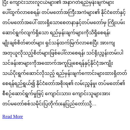
ပြီး ကျောင်းသားလူငယ်များ၏ အနာဂတ်ရည်မှန်းချက်များ
ပေါ်ထွက်လာစေရန်၊ တပ်မတော်အကြီးအကဲများ၏ နိုင်ငံတော်နှင့်
တပ်မတော်အပေါ် ထားရှိသောစေတနာနှင့်တပ်မတော်မှ ကြိုးပမ်း
ဆောင်ရွက်လျက်ရှိသော ရည်မှန်းချက်များကိုသိရှိစေရန်၊
မျိုးချစ်စိတ်ဓာတ်များ ရှင်သန်ထက်မြက်လာစေပြီး အားကျ
အတုယူလိုသည့်စိတ်များဖြစ်ပေါ်လာစေရန်၊ သင်ရိုးညွှန်းတမ်းပါ
သင်ခန်းစာများကိုအထောက်အကူပြုစေရန်နှင့်နိုင်ငံ့အကျိုး
သယ်ပိုးရွက်ဆောင်လိုသည့် ရည်မှန်းချက်ကောင်းများထားရှိတတ်
စေရန်ရည်ရွယ်၍ နိုင်ငံတော်အစိုးရ၏ လမ်းညွှန်မှု၊ တပ်မတော်၏
စီစဉ်ဆောင်ရွက်မှုဖြင့် ကျောင်းသား၊ ကျောင်းသူများအား
တပ်မတော်စစ်သမိုင်းပြတိုက်(နေပြည်တော်)သို့…
Read More