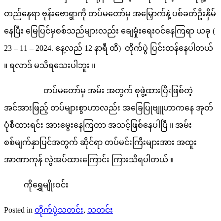
တည်နေရာ ဗုန်းဗောရွာကို တပ်မတော်မှ အမြှောက်နဲ့ ပစ်ခတ်ဦးနှိမ်
နေပြီး မြေပြင်မှစစ်သည်များလည်း ချေမှုံးရေးဝင်နေကြရာ ယခု (
23 – 11 – 2024. နေ့လည် 12 နာရီ ထိ) တိုက်ပွဲ ပြင်းထန်နေပါတယ်
။ ရလာဒ် မသိရသေးပါဘူး ။
တပ်မတော်မှ အမ်း အတွက် စုဖွဲ့ထားပြီးဖြစ်တဲ့
အင်အားဖြည့် တပ်များစွာဟာလည်း အခြေပြုဗျူဟာကနေ အုတ်
ပုံစီထားရင်း အားမွေးနေကြတာ အသင့်ဖြစ်နေပါပြီ ။ အမ်း
စစ်မျက်နှာပြင်အတွက် ဆိုင်ရာ တပ်မင်းကြီးများအား အထူး
အာဏာကုန် လွဲအပ်ထားကြောင်း ကြားသိရပါတယ် ။
ကိုရွှေမျိုးဝင်း
Posted in
တိုက်ပွဲသတင်း
,
သတင်း