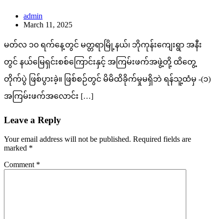
admin
March 11, 2025
မတ်လ ၁၀ ရက်နေ့တွင် မတ္တရာမြို့နယ်၊ ဘိုကုန်းကျေးရွာ အနီး
တွင် နယ်မြေရှင်းစစ်ကြောင်းနှင့် အကြမ်းဖက်အဖွဲ့တို့ ထိတွေ့
တိုက်ပွဲ ဖြစ်ပွားခဲ့။ ဖြစ်စဉ်တွင် မိမိထိခိုက်မှုမရှိဘဲ ရန်သူ့ထံမှ -(၁)
အကြမ်းဖက်အလောင်း […]
Leave a Reply
Your email address will not be published.
Required fields are
marked
*
Comment
*