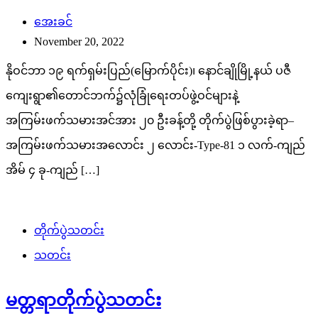
အေးခင်
November 20, 2022
နိုဝင်ဘာ ၁၉ ရက်ရှမ်းပြည်(မြောက်ပိုင်း)၊ နောင်ချိုမြို့နယ် ပဇီ
ကျေးရွာ၏တောင်ဘက်၌လုံခြုံရေးတပ်ဖွဲ့ဝင်များနဲ့
အကြမ်းဖက်သမားအင်အား ၂၀ ဦးခန့်တို့ တိုက်ပွဲဖြစ်ပွားခဲ့ရာ–
အကြမ်းဖက်သမားအလောင်း ၂ လောင်း-Type-81 ၁ လက်-ကျည်
အိမ် ၄ ခု-ကျည် […]
တိုက်ပွဲသတင်း
သတင်း
မတ္တရာတိုက်ပွဲသတင်း