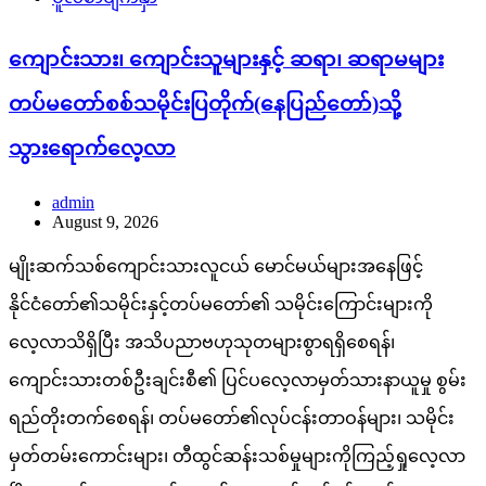
ကျောင်းသား၊ ကျောင်းသူများနှင့် ဆရာ၊ ဆရာမများ
တပ်မတော်စစ်သမိုင်းပြတိုက်(နေပြည်တော်)သို့
သွားရောက်လေ့လာ
admin
August 9, 2026
မျိုးဆက်သစ်ကျောင်းသားလူငယ် မောင်မယ်များအနေဖြင့်
နိုင်ငံတော်၏သမိုင်းနှင့်တပ်မတော်၏ သမိုင်းကြောင်းများကို
လေ့လာသိရှိပြီး အသိပညာဗဟုသုတများစွာရရှိစေရန်၊
ကျောင်းသားတစ်ဦးချင်းစီ၏ ပြင်ပလေ့လာမှတ်သားနာယူမှု စွမ်း
ရည်တိုးတက်စေရန်၊ တပ်မတော်၏လုပ်ငန်းတာဝန်များ၊ သမိုင်း
မှတ်တမ်းကောင်းများ၊ တီထွင်ဆန်းသစ်မှုများကိုကြည့်ရှုလေ့လာ