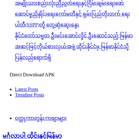
အမျိုးသားစည်းလုံးညီညွတ်ရေးနှင့်ငြိမ်းချမ်းရေးဖော်
ဆောင်မှုညှိနှိုင်းရေးကော်မတီနှင့် ရှမ်းပြည်တိုးတက် ရေး
ပါတီ(SSPP)တို့ တွေ့ဆုံဆွေးနွေး
နိုင်ငံတော်သမ္မတ ဦးမင်းအောင်လှိုင် ဦးဆောင်သည့် မြန်မာ
အဆင့်မြင့်ကိုယ်စားလှယ်အဖွဲ့ ထိုင်းနိုင်ငံမှ မြန်မာနိုင်ငံသို့
ပြန်လည်ရောက်ရှိ
Direct Download APK
Latest Posts
Trending Posts
ဝတ္ထု/ကာတွန်း/ကဗျာများ
မင်္ဂလာပါ ထိုင်းနှင့်မြန်မာ