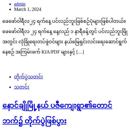
admin
March 1, 2024
ဖေဖော်ဝါရီလ၂၄ ရက်နေ့ ပင်လည်ဘူးဖြစ်စဉ်ပုံများဖြစ်ပါတယ်။
ဖေဖော်ဝါရီလ ၂၄ ရက်နေ့ နေ့လည် ၁ နာရီခန့်တွင် ပင်လည်ဘူးမြို
အတွင်း လုံခြုံရေးတပ်ဖွဲဝင်များ နယ်မြေရှင်းလင်းရေးဆောင်ရွက်
နေစဉ် အကြမ်းဖက် KIA/PDF များနှင့် […]
တိုက်ပွဲသတင်း
သတင်း
နောင်ချိုမြို့နယ် ပဇီကျေးရွာ၏တောင်
ဘက်၌ တိုက်ပွဲဖြစ်ပွား