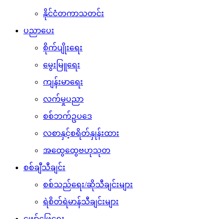
နိုင်ငံတကာသတင်း
ပညာပေး
စိုက်ပျိုးရေး
မွေးမြူရေး
ကျန်းမာရေး
လက်မှုပညာ
စစ်ဘက်ဥပဒေ
လစာနှင့်စရိတ်နှုန်းထား
အထွေထွေဗဟုသုတ
စစ်ချီသီချင်း
စစ်သည်ရေး/ဆိုသီချင်းများ
ရဲစိတ်ရဲမာန်သီချင်းများ
ဖျော်ဖြေရေး