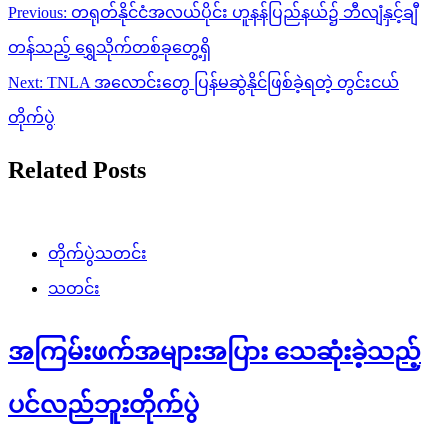
Post
Previous:
တရုတ်နိုင်ငံအလယ်ပိုင်း ဟူနန်ပြည်နယ်၌ ဘီလျံနှင့်ချီ
navigation
တန်သည့် ရွှေသိုက်တစ်ခုတွေ့ရှိ
Next:
TNLA အလောင်းတွေ ပြန်မဆွဲနိုင်ဖြစ်ခဲ့ရတဲ့ တွင်းငယ်
တိုက်ပွဲ
Related Posts
တိုက်ပွဲသတင်း
သတင်း
အကြမ်းဖက်အများအပြား သေဆုံးခဲ့သည့်
ပင်လည်ဘူးတိုက်ပွဲ