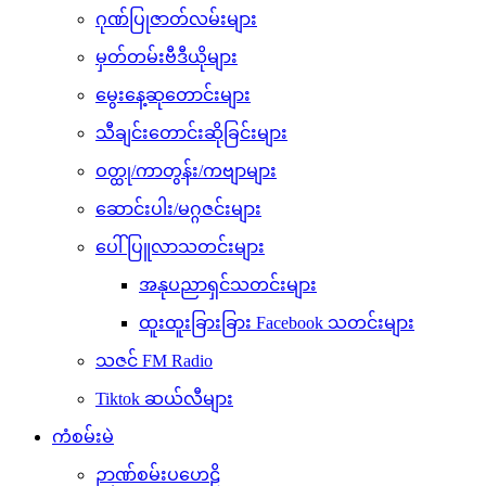
ဂုဏ်ပြုဇာတ်လမ်းများ
မှတ်တမ်းဗီဒီယိုများ
မွေးနေ့ဆုတောင်းများ
သီချင်းတောင်းဆိုခြင်းများ
ဝတ္ထု/ကာတွန်း/ကဗျာများ
ဆောင်းပါး/မဂ္ဂဇင်းများ
ပေါ်ပြူလာသတင်းများ
အနုပညာရှင်သတင်းများ
ထူးထူးခြားခြား Facebook သတင်းများ
သဇင် FM Radio
Tiktok ဆယ်လီများ
ကံစမ်းမဲ
ဉာဏ်စမ်းပဟေဠိ