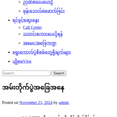
ဉာဏ်စမ်းပဟေဠိ
ဖုန်းဘေလ်မဲဖောက်ခြင်း
ရင်ဖွင့်ဆွေးနွေး
Call Center
သတင်းစကားပေးပို့ရန်
အမေး/အဖြေကဏ္ဍ
ရွေးကောက်ပွဲစိစစ်တွေ့ရှိချက်များ
ပျိုမေVlog
Search
for:
အမ်းတိုက်ပွဲအခြေအနေ
Posted on
November 23, 2024
by
admin