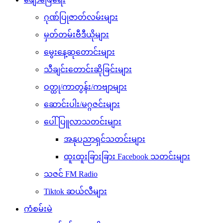
ဂုဏ်ပြုဇာတ်လမ်းများ
မှတ်တမ်းဗီဒီယိုများ
မွေးနေ့ဆုတောင်းများ
သီချင်းတောင်းဆိုခြင်းများ
ဝတ္ထု/ကာတွန်း/ကဗျာများ
ဆောင်းပါး/မဂ္ဂဇင်းများ
ပေါ်ပြူလာသတင်းများ
အနုပညာရှင်သတင်းများ
ထူးထူးခြားခြား Facebook သတင်းများ
သဇင် FM Radio
Tiktok ဆယ်လီများ
ကံစမ်းမဲ