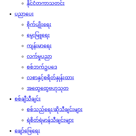
နိုင်ငံတကာသတင်း
ပညာပေး
စိုက်ပျိုးရေး
မွေးမြူရေး
ကျန်းမာရေး
လက်မှုပညာ
စစ်ဘက်ဥပဒေ
လစာနှင့်စရိတ်နှုန်းထား
အထွေထွေဗဟုသုတ
စစ်ချီသီချင်း
စစ်သည်ရေး/ဆိုသီချင်းများ
ရဲစိတ်ရဲမာန်သီချင်းများ
ဖျော်ဖြေရေး