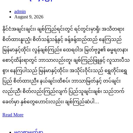
admin
August 9, 2026
နိုင်ငံအချင်းချင်း၊ ချစ်ကြည်ရင်းတွင် ရင်တွင်းမှာရှိ၊ အသိတရား
စိတ်ထားနူးညံ့၊ စိတ်သန့်သန့်နှင့် ခန့်ခန့်ထည်ထည် နေကြသည်
မြန်မာနှင့်ထိုင်း လွန်ချစ်ကြည်။ ထေရဝါဒ၊ မြတ်ဗုဒ္ဓ၏ ဓမ္မရတနာ၊
စောင့်ထိန်းရာတွင် ဘာသာလည်းတူ၊ ချစ်ကြည်ဖြူနှင့် လူသားပီသ
စွာ၊ နေကြပါသည် မြန်မာနှင့်ထိုင်း၊ အသိုင်းဝိုင်းသည် ရွှေတိုင်းရွှေ
ပြည် စိတ်ထားညီ။ နယ်ချင်းထိစပ်၊ ဘာသာမြတ်နှင့် တပ်ချင်း
လည်းညီ၊ စိတ်လည်းကြည်လျက် ပြည်သူချင်းချစ်၊ သည်ဘက်
ခေတ်မှာ နှစ်တွေဟောင်းလည်း၊ ချစ်ကြည်ဆဲပါ…
Read More
မူလစာမျက်နှာ