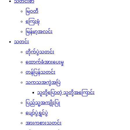
သတင်းစာ
မြဝတီ
ကြေးမုံ
မြန်မာ့အလင်း
သတင်း
တိုက်ပွဲသတင်း
ထောက်ခံအားပေးမှု
တန်ပြန်သတင်း
သကသအကွဲအပြဲ
သူတို့ပြောတဲ့ သူတို့အကြောင်း
ပြည်သူ့အကျိုးပြု
ပျော်ပွဲရွှင်ပွဲ
အားကစားသတင်း