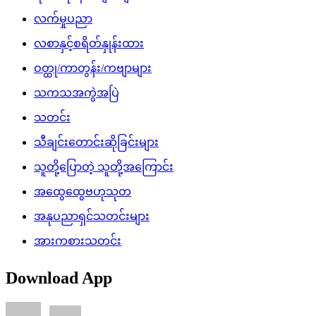
လက်မှုပညာ
လစာနှင့်စရိတ်နှုန်းထား
ဝတ္ထု/ကာတွန်း/ကဗျာများ
သကသအကွဲအပြဲ
သတင်း
သီချင်းတောင်းဆိုခြင်းများ
သူတို့ပြောတဲ့ သူတို့အကြောင်း
အထွေထွေဗဟုသုတ
အနုပညာရှင်သတင်းများ
အားကစားသတင်း
Download App