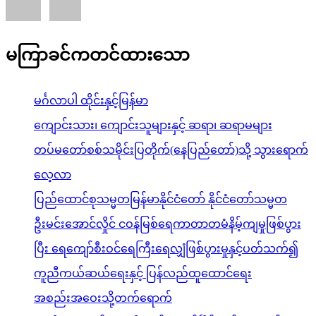
မကြာခင်ကတင်ထားသော
မင်္ဂလာပါ ထိုင်းနှင့်မြန်မာ
ကျောင်းသား၊ ကျောင်းသူများနှင့် ဆရာ၊ ဆရာမများ
တပ်မတော်စစ်သမိုင်းပြတိုက်(နေပြည်တော်)သို့ သွားရောက်
လေ့လာ
ပြည်ထောင်စုသမ္မတမြန်မာနိုင်ငံတော် နိုင်ငံတော်သမ္မတ
ဦးမင်းအောင်လှိုင် ငဝန်မြစ်ရေကာတာတမံနိမ့်ကျမှုဖြစ်ပွား
ပြီး ရေကျော်စီးဝင်ရေကြီးရေလျှံဖြစ်ပွားမှုနှင့်ပတ်သက်၍
ကူညီကယ်ဆယ်ရေးနှင့် ပြန်လည်ထူထောင်ရေး
အစည်းအဝေးသို့တက်ရောက်