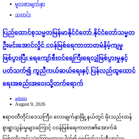
မူလစာမျက်နှာ
သတင်း
ပြည်ထောင်စုသမ္မတမြန်မာနိုင်ငံတော် နိုင်ငံတော်သမ္မတ
ဦးမင်းအောင်လှိုင် ငဝန်မြစ်ရေကာတာတမံနိမ့်ကျမှု
ဖြစ်ပွားပြီး ရေကျော်စီးဝင်ရေကြီးရေလျှံဖြစ်ပွားမှုနှင့်
ပတ်သက်၍ ကူညီကယ်ဆယ်ရေးနှင့် ပြန်လည်ထူထောင်
ရေးအစည်းအဝေးသို့တက်ရောက်
admin
August 9, 2026
ဧရာဝတီတိုင်းဒေသကြီး၊ လေးမျက်နှာမြို့နယ်တွင် မိုးသည်းထန်
စွာရွာသွန်းမှုများကြောင့် ငဝန်မြစ်ရေကာတာ၏အောက်ခံ
မြစ်ကျိုးအင်းသဲကြောမှထူးပေါက်၍ ရေဖြတ်သန်းစီးဆင်းမှု