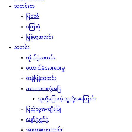
သတင်းစာ
မြဝတီ
ကြေးမုံ
မြန်မာ့အလင်း
သတင်း
တိုက်ပွဲသတင်း
ထောက်ခံအားပေးမှု
တန်ပြန်သတင်း
သကသအကွဲအပြဲ
သူတို့ပြောတဲ့ သူတို့အကြောင်း
ပြည်သူ့အကျိုးပြု
ပျော်ပွဲရွှင်ပွဲ
အားကစားသတင်း