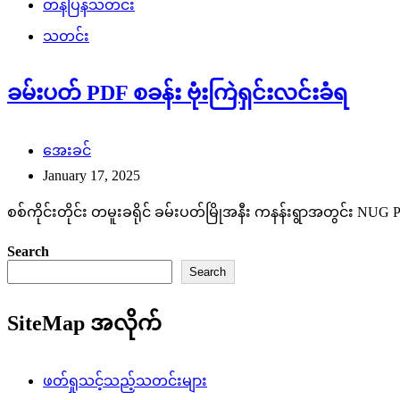
တန်ပြန်သတင်း
သတင်း
ခမ်းပတ် PDF စခန်း ဗုံးကြဲရှင်းလင်းခံရ
အေးခင်
January 17, 2025
စစ်ကိုင်းတိုင်း တမူးခရိုင် ခမ်းပတ်မြိုအနီး ကနန်းရွာအတွင်း NU
Search
Search
SiteMap အလိုက်
ဖတ်ရှုသင့်သည့်သတင်းများ