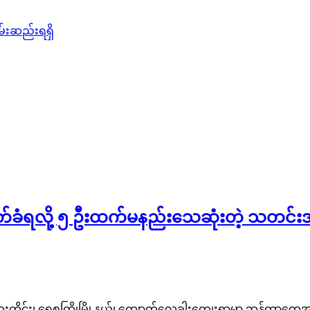
်းဆည်းရရှိ
တ်ခံရလို့ ၅ ဦးထက်မနည်းသေဆုံးတဲ့ သတင်း
းတိုင်း၊ ရေစကြိုမြို့နယ်၊ ကျောက်လှေခါးကျေးရွာမှာ ဘန်ကာတွ