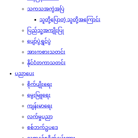
သကသအကွဲအပြဲ
သူတို့ပြောတဲ့ သူတို့အကြောင်း
ပြည်သူ့အကျိုးပြု
ပျော်ပွဲရွှင်ပွဲ
အားကစားသတင်း
နိုင်ငံတကာသတင်း
ပညာပေး
စိုက်ပျိုးရေး
မွေးမြူရေး
ကျန်းမာရေး
လက်မှုပညာ
စစ်ဘက်ဥပဒေ