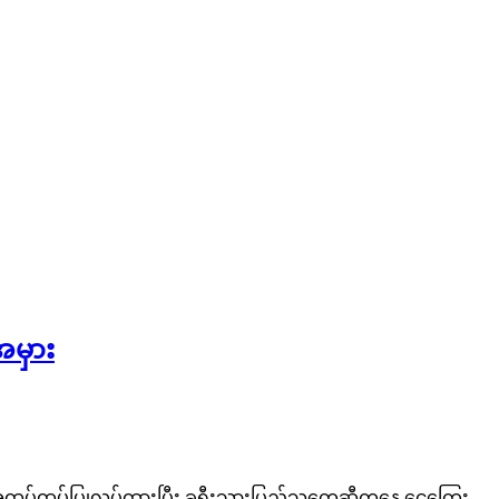
အမှား
ေအထပ်ထပ်ပြုလုပ်ထားပြီး ခရီးသွားပြည်သူတွေဆီကနေ ငွေကြေး