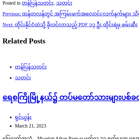
Posted in
တန်ပြန်သတင်း
,
သတင်း
Post
Previous:
ထန်တလန်တွင် အကြမ်းဖက်အလောင်း/လက်နက်များ သိမ
navigation
Next:
ထိုင်းနိုင်ငံထဲသို့ ခိုး၀င်လာသည့် PDF ၁၃ ဦး ထိုင်းရဲမှ ဖမ်းဆီး
Related Posts
တန်ပြန်သတင်း
သတင်း
ရေစကြိုမြို့နယ်၌ တပ်မတော်သားများပစ်ခ
ရှင်ယွန်း
March 21, 2023
မြေလတ်အသံ – Myaelatt Athan Page မှ မတ်လ ၁၃ ရက်နေ့က မကွေ