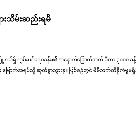
ျားသိမ်းဆည်းရမိ
ကနီမြို့နယ်ရှိ ကွမ်းပင်ရေစခန်း၏ အနောက်မြောက်ဘက် မီတာ ၃၀၀၀ ခ
ြောက်အရပ်သို့ ဆုတ်ခွာသွားခဲ့။ ဖြစ်စဉ်တွင် မိမိဘက်ထိခိုက်မှုမရှိဘ