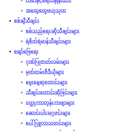
လစာနှင့်စရိတ်နှုန်းထား
အထွေထွေဗဟုသုတ
စစ်ချီသီချင်း
စစ်သည်ရေး/ဆိုသီချင်းများ
ရဲစိတ်ရဲမာန်သီချင်းများ
ဖျော်ဖြေရေး
ဂုဏ်ပြုဇာတ်လမ်းများ
မှတ်တမ်းဗီဒီယိုများ
မွေးနေ့ဆုတောင်းများ
သီချင်းတောင်းဆိုခြင်းများ
ဝတ္ထု/ကာတွန်း/ကဗျာများ
ဆောင်းပါး/မဂ္ဂဇင်းများ
ပေါ်ပြူလာသတင်းများ