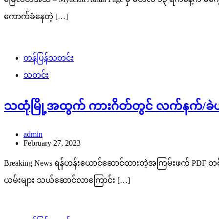
ကောက်ခံနေတဲ့ […]
တန်ပြန်သတင်း
သတင်း
သထုံမြို့အထွက် ကားဂိတ်တွင် လက်နက်/ခဲယမ
admin
February 27, 2023
Breaking News ရန်ဟန်းယောင်ဆောင်ထားတဲ့အကြမ်းဖက် PDF တစ်
ယမ်းများ သယ်ဆောင်လာကြောင်း […]