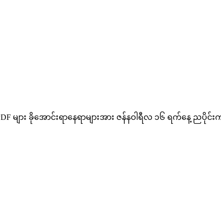
G PDF များ ခိုအောင်းရာနေရာများအား ဇန်နဝါရီလ ၁၆ ရက်နေ့ ညပိုင်းက