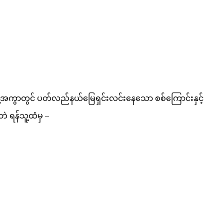
န့်အကွာတွင် ပတ်လည်နယ်မြေရှင်းလင်းနေသော စစ်ကြောင်းနှင့်
ဲ ရန်သူ့ထံမှ –