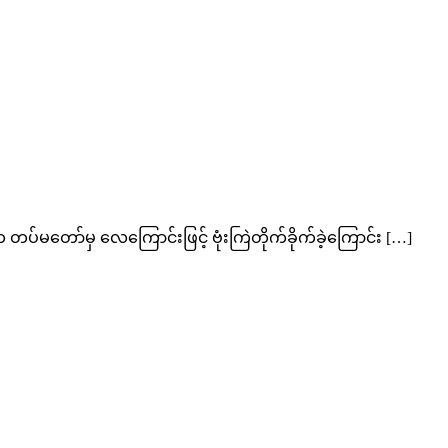
 တပ်မတော်မှ လေကြောင်းဖြင့် ဗုံးကြဲတိုက်ခိုက်ခဲ့ကြောင်း […]