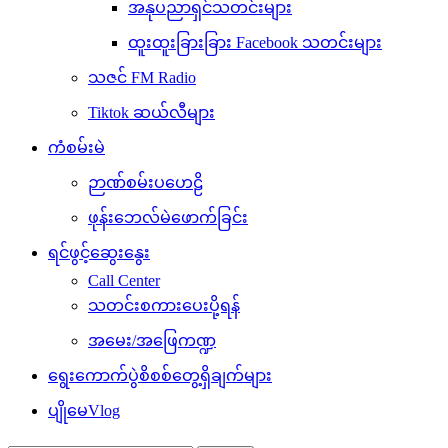
အနုပညာရှင်သတင်းများ
ထူးထူးခြားခြား Facebook သတင်းများ
သဇင် FM Radio
Tiktok ဆယ်လီများ
ကံစမ်းမဲ
ဉာဏ်စမ်းပဟေဠိ
ဖုန်းဘေလ်မဲဖောက်ခြင်း
ရင်ဖွင့်ဆွေးနွေး
Call Center
သတင်းစကားပေးပို့ရန်
အမေး/အဖြေကဏ္ဍ
ရွေးကောက်ပွဲစိစစ်တွေ့ရှိချက်များ
ပျိုမေVlog