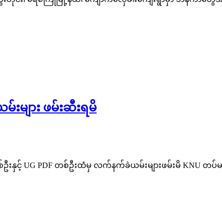
်းများ ဖမ်းဆီးရမိ
ဦးနှင့် UG PDF တစ်ဦးထံမှ လက်နက်ခဲယမ်းများဖမ်းမိ KNU တပ