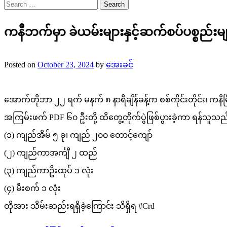
Search
for:
ကနီဘက်မှာ ခဲယမ်းများနှင့်ဆက်စပ်ပစ္စည်းမ
Posted on
October 23, 2024
by
အေးခင်
အောက်တိုဘာ ၂၂ ရက် မနက် ၈ နာရီချိန်ခန့်က စစ်ကိုင်းတိုင်း၊ 
အကြမ်းဖက် PDF ၆၀ ဦးတို့ ထိတွေ့တိုက်ပွဲဖြစ်ပွားခဲ့ကာ ရန်သူသည် မ
(၁) ကျည်အိမ် ၅ ခု၊ ကျည် ၂၀၀ တောင့်ကျော်
(၂) ကျည်ကာအင်္ကျီ ၂ ထည်
(၃) ကျည်ကာဦးထုပ် ၁ လုံး
(၄) မီးစက် ၁ လုံး
တိုအား သိမ်းဆည်းရရှိခဲ့ကြောင်း သိရှိရ #Crd