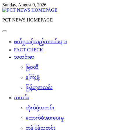
Skip
Sunday, August 9, 2026
to
content
PCT NEWS HOMEPAGE
ဖတ်ရှုသင့်သည့်သတင်းများ
FACT CHECK
သတင်းစာ
မြဝတီ
ကြေးမုံ
မြန်မာ့အလင်း
သတင်း
တိုက်ပွဲသတင်း
ထောက်ခံအားပေးမှု
တန်ပြန်သတင်း