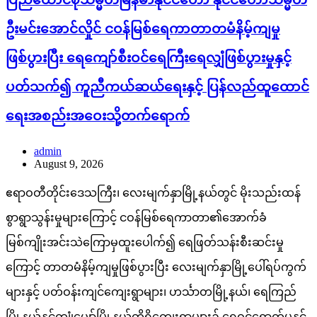
ဦးမင်းအောင်လှိုင် ငဝန်မြစ်ရေကာတာတမံနိမ့်ကျမှု
ဖြစ်ပွားပြီး ရေကျော်စီးဝင်ရေကြီးရေလျှံဖြစ်ပွားမှုနှင့်
ပတ်သက်၍ ကူညီကယ်ဆယ်ရေးနှင့် ပြန်လည်ထူထောင်
ရေးအစည်းအဝေးသို့တက်ရောက်
admin
August 9, 2026
ဧရာဝတီတိုင်းဒေသကြီး၊ လေးမျက်နှာမြို့နယ်တွင် မိုးသည်းထန်
စွာရွာသွန်းမှုများကြောင့် ငဝန်မြစ်ရေကာတာ၏အောက်ခံ
မြစ်ကျိုးအင်းသဲကြောမှထူးပေါက်၍ ရေဖြတ်သန်းစီးဆင်းမှု
ကြောင့် တာတမံနိမ့်ကျမှုဖြစ်ပွားပြီး လေးမျက်နှာမြို့ပေါ်ရပ်ကွက်
များနှင့် ပတ်ဝန်းကျင်ကျေးရွာများ၊ ဟင်္သာတမြို့နယ်၊ ရေကြည်
မြို့နယ်နှင့်ကျုံပျော်မြို့နယ်တို့ရှိကျေးရွာများ၌ ရေဝင်ရောက်မှုနှင့်