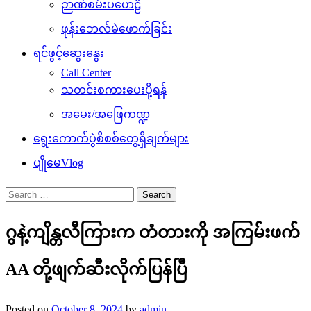
ဉာဏ်စမ်းပဟေဠိ
ဖုန်းဘေလ်မဲဖောက်ခြင်း
ရင်ဖွင့်ဆွေးနွေး
Call Center
သတင်းစကားပေးပို့ရန်
အမေး/အဖြေကဏ္ဍ
ရွေးကောက်ပွဲစိစစ်တွေ့ရှိချက်များ
ပျိုမေVlog
Search
for:
ဂွနဲ့ကျိန္တလီကြားက တံတားကို အကြမ်းဖက်
AA တို့ဖျက်ဆီးလိုက်ပြန်ပြီ
Posted on
October 8, 2024
by
admin