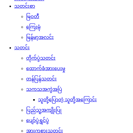
သတင်းစာ
မြဝတီ
ကြေးမုံ
မြန်မာ့အလင်း
သတင်း
တိုက်ပွဲသတင်း
ထောက်ခံအားပေးမှု
တန်ပြန်သတင်း
သကသအကွဲအပြဲ
သူတို့ပြောတဲ့ သူတို့အကြောင်း
ပြည်သူ့အကျိုးပြု
ပျော်ပွဲရွှင်ပွဲ
အားကစားသတင်း