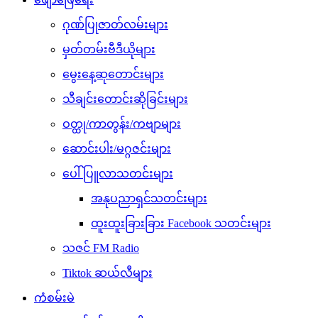
ဂုဏ်ပြုဇာတ်လမ်းများ
မှတ်တမ်းဗီဒီယိုများ
မွေးနေ့ဆုတောင်းများ
သီချင်းတောင်းဆိုခြင်းများ
ဝတ္ထု/ကာတွန်း/ကဗျာများ
ဆောင်းပါး/မဂ္ဂဇင်းများ
ပေါ်ပြူလာသတင်းများ
အနုပညာရှင်သတင်းများ
ထူးထူးခြားခြား Facebook သတင်းများ
သဇင် FM Radio
Tiktok ဆယ်လီများ
ကံစမ်းမဲ