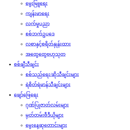
မွေးမြူရေး
ကျန်းမာရေး
လက်မှုပညာ
စစ်ဘက်ဥပဒေ
လစာနှင့်စရိတ်နှုန်းထား
အထွေထွေဗဟုသုတ
စစ်ချီသီချင်း
စစ်သည်ရေး/ဆိုသီချင်းများ
ရဲစိတ်ရဲမာန်သီချင်းများ
ဖျော်ဖြေရေး
ဂုဏ်ပြုဇာတ်လမ်းများ
မှတ်တမ်းဗီဒီယိုများ
မွေးနေ့ဆုတောင်းများ