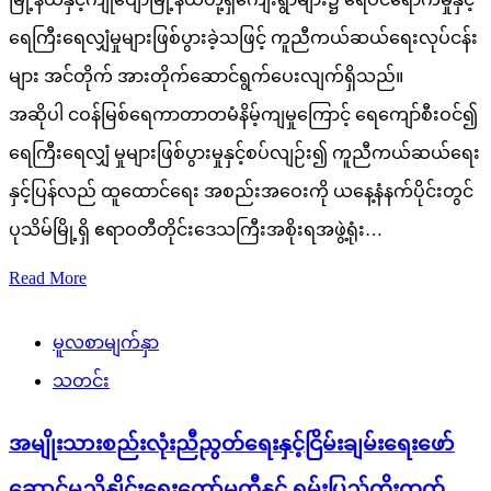
ရေကြီးရေလျှံမှုများဖြစ်ပွားခဲ့သဖြင့် ကူညီကယ်ဆယ်ရေးလုပ်ငန်း
များ အင်တိုက် အားတိုက်ဆောင်ရွက်ပေးလျက်ရှိသည်။
အဆိုပါ ငဝန်မြစ်ရေကာတာတမံနိမ့်ကျမှုကြောင့် ရေကျော်စီးဝင်၍
ရေကြီးရေလျှံ မှုများဖြစ်ပွားမှုနှင့်စပ်လျဉ်း၍ ကူညီကယ်ဆယ်ရေး
နှင့်ပြန်လည် ထူထောင်ရေး အစည်းအဝေးကို ယနေ့နံနက်ပိုင်းတွင်
ပုသိမ်မြို့ရှိ ဧရာဝတီတိုင်းဒေသကြီးအစိုးရအဖွဲ့ရုံး…
Read More
မူလစာမျက်နှာ
သတင်း
အမျိုးသားစည်းလုံးညီညွတ်ရေးနှင့်ငြိမ်းချမ်းရေးဖော်
ဆောင်မှုညှိနှိုင်းရေးကော်မတီနှင့် ရှမ်းပြည်တိုးတက်