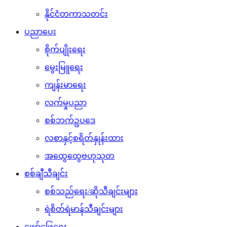
နိုင်ငံတကာသတင်း
ပညာပေး
စိုက်ပျိုးရေး
မွေးမြူရေး
ကျန်းမာရေး
လက်မှုပညာ
စစ်ဘက်ဥပဒေ
လစာနှင့်စရိတ်နှုန်းထား
အထွေထွေဗဟုသုတ
စစ်ချီသီချင်း
စစ်သည်ရေး/ဆိုသီချင်းများ
ရဲစိတ်ရဲမာန်သီချင်းများ
ဖျော်ဖြေရေး