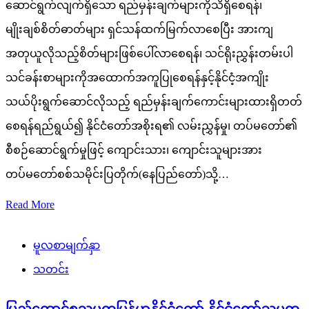
ဆောင်ရွက်လျက်ရှိသော ရည်မှန်းချက်များကိုသိရှိစေရန်၊
မျိုးချစ်စိတ်ဓာတ်များ ရှင်သန်ထက်မြက်လာစေပြီး အားကျ
အတုယူလိုသည့်စိတ်များဖြစ်ပေါ်လာစေရန်၊ သင်ရိုးညွှန်းတမ်းပါ
သင်ခန်းစာများကိုအထောက်အကူပြုစေရန်နှင့်နိုင်ငံ့အကျိုး
သယ်ပိုးရွက်ဆောင်လိုသည့် ရည်မှန်းချက်ကောင်းများထားရှိတတ်
စေရန်ရည်ရွယ်၍ နိုင်ငံတော်အစိုးရ၏ လမ်းညွှန်မှု၊ တပ်မတော်၏
စီစဉ်ဆောင်ရွက်မှုဖြင့် ကျောင်းသား၊ ကျောင်းသူများအား
တပ်မတော်စစ်သမိုင်းပြတိုက်(နေပြည်တော်)သို့…
Read More
မူလစာမျက်နှာ
သတင်း
ပြည်ထောင်စုသမ္မတမြန်မာနိုင်ငံတော် နိုင်ငံတော်သမ္မတ