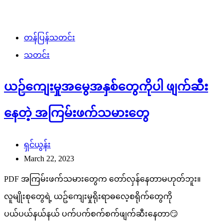
တန်ပြန်သတင်း
သတင်း
ယဉ်ကျေးမှုအမွေအနှစ်တွေကိုပါ ဖျက်ဆီး
နေတဲ့ အကြမ်းဖက်သမားတွေ
ရှင်ယွန်း
March 22, 2023
PDF အကြမ်းဖက်သမားတွေက တော်လှန်နေတာမဟုတ်ဘူး။
လူမျိုးစုတွေရဲ့ ယဥ်ကျေးမှုရိုးရာဓလေ့စရိုက်တွေကို
ပယ်ပယ်နယ်နယ် ပက်ပက်စက်စက်ဖျက်ဆီးနေတာ😏