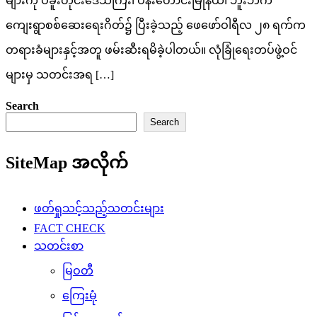
များကို ပဲခူးတိုင်းဒေသကြီး၊ ပန်းတောင်းမြိုနယ်၊ ဘူးဘက်
ကျေးရွာစစ်ဆေးရေးဂိတ်၌ ပြီးခဲ့သည့် ဖေဖော်ဝါရီလ ၂၈ ရက်က
တရားခံများနှင့်အတူ ဖမ်းဆီးရမိခဲ့ပါတယ်။ လုံခြုံရေးတပ်ဖွဲ့ဝင်
များမှ သတင်းအရ […]
Search
Search
SiteMap အလိုက်
ဖတ်ရှုသင့်သည့်သတင်းများ
FACT CHECK
သတင်းစာ
မြဝတီ
ကြေးမုံ