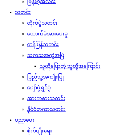
မြန်မာ့အလင်း
သတင်း
တိုက်ပွဲသတင်း
ထောက်ခံအားပေးမှု
တန်ပြန်သတင်း
သကသအကွဲအပြဲ
သူတို့ပြောတဲ့ သူတို့အကြောင်း
ပြည်သူ့အကျိုးပြု
ပျော်ပွဲရွှင်ပွဲ
အားကစားသတင်း
နိုင်ငံတကာသတင်း
ပညာပေး
စိုက်ပျိုးရေး