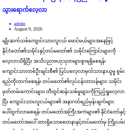
သွားရောက်လေ့လာ
admin
August 9, 2026
မျိုးဆက်သစ်ကျောင်းသားလူငယ် မောင်မယ်များအနေဖြင့်
နိုင်ငံတော်၏သမိုင်းနှင့်တပ်မတော်၏ သမိုင်းကြောင်းများကို
လေ့လာသိရှိပြီး အသိပညာဗဟုသုတများစွာရရှိစေရန်၊
ကျောင်းသားတစ်ဦးချင်းစီ၏ ပြင်ပလေ့လာမှတ်သားနာယူမှု စွမ်း
ရည်တိုးတက်စေရန်၊ တပ်မတော်၏လုပ်ငန်းတာဝန်များ၊ သမိုင်း
မှတ်တမ်းကောင်းများ၊ တီထွင်ဆန်းသစ်မှုများကိုကြည့်ရှုလေ့လာ
ပြီး ကျောင်းသားလူငယ်များ၏ အနာဂတ်ရည်မှန်းချက်များ
ပေါ်ထွက်လာစေရန်၊ တပ်မတော်အကြီးအကဲများ၏ နိုင်ငံတော်နှင့်
တပ်မတော်အပေါ် ထားရှိသောစေတနာနှင့်တပ်မတော်မှ ကြိုးပမ်း