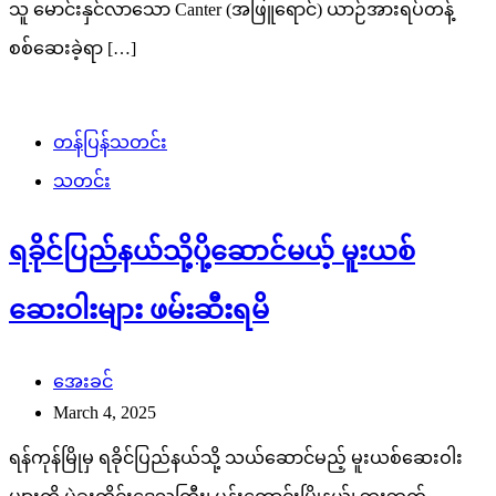
သူ မောင်းနှင်လာသော Canter (အဖြူရောင်) ယာဉ်အားရပ်တန့်
စစ်ဆေးခဲ့ရာ […]
တန်ပြန်သတင်း
သတင်း
ရခိုင်ပြည်နယ်သို့ပို့ဆောင်မယ့် မူးယစ်
ဆေးဝါးများ ဖမ်းဆီးရမိ
အေးခင်
March 4, 2025
ရန်ကုန်မြိုမှ ရခိုင်ပြည်နယ်သို့ သယ်ဆောင်မည့် မူးယစ်ဆေးဝါး