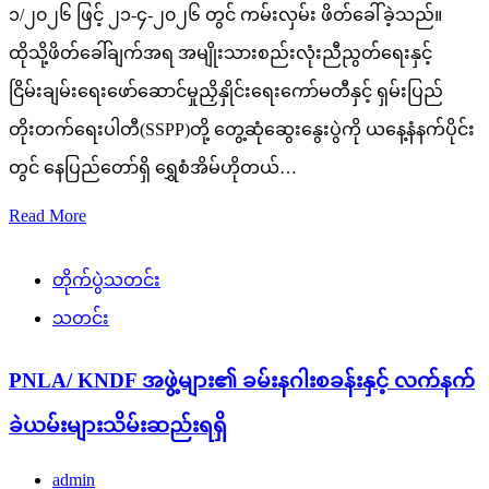
၁/၂၀၂၆ ဖြင့် ၂၁-၄-၂၀၂၆ တွင် ကမ်းလှမ်း ဖိတ်ခေါ်ခဲ့သည်။
ထိုသို့ဖိတ်ခေါ်ချက်အရ အမျိုးသားစည်းလုံးညီညွတ်ရေးနှင့်
ငြိမ်းချမ်းရေးဖော်ဆောင်မှုညှိနှိုင်းရေးကော်မတီနှင့် ရှမ်းပြည်
တိုးတက်ရေးပါတီ(SSPP)တို့ တွေ့ဆုံဆွေးနွေးပွဲကို ယနေ့နံနက်ပိုင်း
တွင် နေပြည်တော်ရှိ ရွှေစံအိမ်ဟိုတယ်…
Read More
တိုက်ပွဲသတင်း
သတင်း
PNLA/ KNDF အဖွဲ့များ၏ ခမ်းနဂါးစခန်းနှင့် လက်နက်
ခဲယမ်းများသိမ်းဆည်းရရှိ
admin