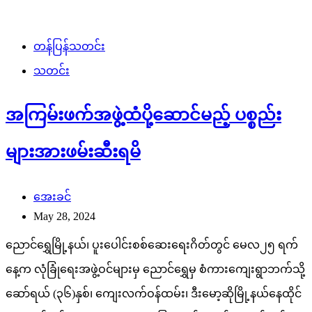
တန်ပြန်သတင်း
သတင်း
အကြမ်းဖက်အဖွဲ့ထံပို့ဆောင်မည့် ပစ္စည်း
များအားဖမ်းဆီးရမိ
အေးခင်
May 28, 2024
ညောင်ရွှေမြို့နယ်၊ ပူးပေါင်းစစ်ဆေးရေးဂိတ်တွင် မေလ၂၅ ရက်
နေ့က လုံခြုံရေးအဖွဲ့ဝင်များမှ ညောင်ရွှေမှ စံကားကျေးရွာဘက်သို့
ဆော်ရယ် (၃၆)နှစ်၊ ကျေးလက်ဝန်ထမ်း၊ ဒီးမော့ဆိုမြို့နယ်နေထိုင်