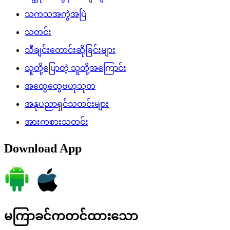
သကသအကွဲအပြဲ
သတင်း
သီချင်းတောင်းဆိုခြင်းများ
သူတို့ပြောတဲ့ သူတို့အကြောင်း
အထွေထွေဗဟုသုတ
အနုပညာရှင်သတင်းများ
အားကစားသတင်း
Download App
မကြာခင်ကတင်ထားသော