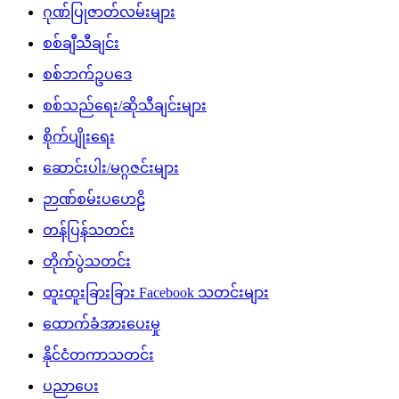
ဂုဏ်ပြုဇာတ်လမ်းများ
စစ်ချီသီချင်း
စစ်ဘက်ဥပဒေ
စစ်သည်ရေး/ဆိုသီချင်းများ
စိုက်ပျိုးရေး
ဆောင်းပါး/မဂ္ဂဇင်းများ
ဉာဏ်စမ်းပဟေဠိ
တန်ပြန်သတင်း
တိုက်ပွဲသတင်း
ထူးထူးခြားခြား Facebook သတင်းများ
ထောက်ခံအားပေးမှု
နိုင်ငံတကာသတင်း
ပညာပေး