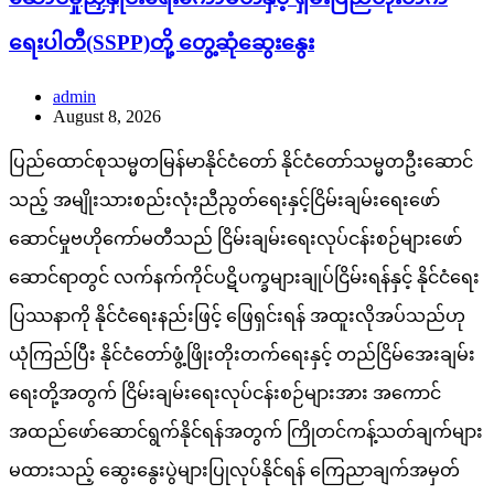
ရေးပါတီ(SSPP)တို့ တွေ့ဆုံဆွေးနွေး
admin
August 8, 2026
ပြည်ထောင်စုသမ္မတမြန်မာနိုင်ငံတော် နိုင်ငံတော်သမ္မတဦးဆောင်
သည့် အမျိုးသားစည်းလုံးညီညွတ်ရေးနှင့်ငြိမ်းချမ်းရေးဖော်
ဆောင်မှုဗဟိုကော်မတီသည် ငြိမ်းချမ်းရေးလုပ်ငန်းစဉ်များဖော်
ဆောင်ရာတွင် လက်နက်ကိုင်ပဋိပက္ခများချုပ်ငြိမ်းရန်နှင့် နိုင်ငံရေး
ပြဿနာကို နိုင်ငံရေးနည်းဖြင့် ဖြေရှင်းရန် အထူးလိုအပ်သည်ဟု
ယုံကြည်ပြီး နိုင်ငံတော်ဖွံ့ဖြိုးတိုးတက်ရေးနှင့် တည်ငြိမ်အေးချမ်း
ရေးတို့အတွက် ငြိမ်းချမ်းရေးလုပ်ငန်းစဉ်များအား အကောင်
အထည်ဖော်ဆောင်ရွက်နိုင်ရန်အတွက် ကြိုတင်ကန့်သတ်ချက်များ
မထားသည့် ဆွေးနွေးပွဲများပြုလုပ်နိုင်ရန် ကြေညာချက်အမှတ်