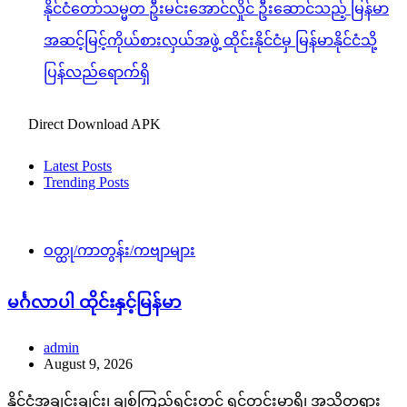
နိုင်ငံတော်သမ္မတ ဦးမင်းအောင်လှိုင် ဦးဆောင်သည့် မြန်မာ
အဆင့်မြင့်ကိုယ်စားလှယ်အဖွဲ့ ထိုင်းနိုင်ငံမှ မြန်မာနိုင်ငံသို့
ပြန်လည်ရောက်ရှိ
Direct Download APK
Latest Posts
Trending Posts
ဝတ္ထု/ကာတွန်း/ကဗျာများ
မင်္ဂလာပါ ထိုင်းနှင့်မြန်မာ
admin
August 9, 2026
နိုင်ငံအချင်းချင်း၊ ချစ်ကြည်ရင်းတွင် ရင်တွင်းမှာရှိ၊ အသိတရား