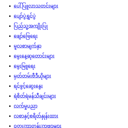
ပေါ်ပြူလာသတင်းများ
ပျော်ပွဲရွှင်ပွဲ
ပြည်သူ့အကျိုးပြု
ဖျော်ဖြေရေး
မူလစာမျက်နှာ
မွေးနေ့ဆုတောင်းများ
မွေးမြူရေး
မှတ်တမ်းဗီဒီယိုများ
ရင်ဖွင့်ဆွေးနွေး
ရဲစိတ်ရဲမန်သီချင်းများ
လက်မှုပညာ
လစာနှင့်စရိတ်နှုန်းထား
ဝတ္ထု/ကာတွန်း/ကဗျာများ