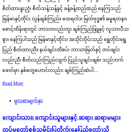
စိတ်ထားနူးညံ့၊ စိတ်သန့်သန့်နှင့် ခန့်ခန့်ထည်ထည် နေကြသည်
မြန်မာနှင့်ထိုင်း လွန်ချစ်ကြည်။ ထေရဝါဒ၊ မြတ်ဗုဒ္ဓ၏ ဓမ္မရတနာ၊
စောင့်ထိန်းရာတွင် ဘာသာလည်းတူ၊ ချစ်ကြည်ဖြူနှင့် လူသားပီသ
စွာ၊ နေကြပါသည် မြန်မာနှင့်ထိုင်း၊ အသိုင်းဝိုင်းသည် ရွှေတိုင်းရွှေ
ပြည် စိတ်ထားညီ။ နယ်ချင်းထိစပ်၊ ဘာသာမြတ်နှင့် တပ်ချင်း
လည်းညီ၊ စိတ်လည်းကြည်လျက် ပြည်သူချင်းချစ်၊ သည်ဘက်
ခေတ်မှာ နှစ်တွေဟောင်းလည်း၊ ချစ်ကြည်ဆဲပါ…
Read More
မူလစာမျက်နှာ
ကျောင်းသား၊ ကျောင်းသူများနှင့် ဆရာ၊ ဆရာမများ
တပ်မတော်စစ်သမိုင်းပြတိုက်(နေပြည်တော်)သို့