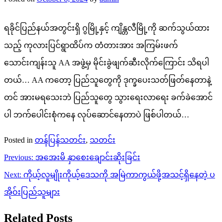
ရခိုင်ပြည်နယ်အတွင်းရှိ ဂွမြို့နှင့် ကျိန္တလီမြို့ကို ဆက်သွယ်ထား
သည့် ကုလားပြင်ရွာထိပ်က တံတားအား အကြမ်းဖက်
သောင်းကျန်းသူ AA အဖွဲ့မှ မိုင်းခွဲဖျက်ဆီးလိုက်ကြောင်း သိရပါ
တယ်… AA ကတော့ ပြည်သူတွေကို ဒုက္ခပေးသတ်ဖြတ်နေတာနဲ့
တင် အားမရသေးဘဲ ပြည်သူတွေ သွားရေးလာရေး ခက်ခဲအောင်
ပါ ဘက်ပေါင်းစုံကနေ လုပ်ဆောင်နေတာပဲ ဖြစ်ပါတယ်…
Posted in
တန်ပြန်သတင်း
,
သတင်း
Post
Previous:
အအေးမိ နှာစေးချောင်းဆိုးခြင်း
navigation
Next:
ကိုယ့်လူမျိုးကိုယ့်ဒေသကို အမြဲကာကွယ်ဖို့အသင့်ရှိနေတဲ့ ပ
အိုဝ်းပြည်သူများ
Related Posts