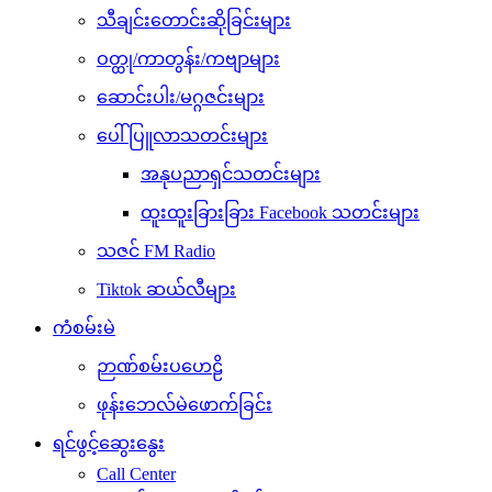
သီချင်းတောင်းဆိုခြင်းများ
ဝတ္ထု/ကာတွန်း/ကဗျာများ
ဆောင်းပါး/မဂ္ဂဇင်းများ
ပေါ်ပြူလာသတင်းများ
အနုပညာရှင်သတင်းများ
ထူးထူးခြားခြား Facebook သတင်းများ
သဇင် FM Radio
Tiktok ဆယ်လီများ
ကံစမ်းမဲ
ဉာဏ်စမ်းပဟေဠိ
ဖုန်းဘေလ်မဲဖောက်ခြင်း
ရင်ဖွင့်ဆွေးနွေး
Call Center