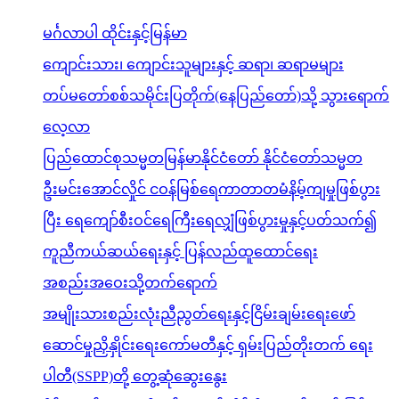
မင်္ဂလာပါ ထိုင်းနှင့်မြန်မာ
ကျောင်းသား၊ ကျောင်းသူများနှင့် ဆရာ၊ ဆရာမများ
တပ်မတော်စစ်သမိုင်းပြတိုက်(နေပြည်တော်)သို့ သွားရောက်
လေ့လာ
ပြည်ထောင်စုသမ္မတမြန်မာနိုင်ငံတော် နိုင်ငံတော်သမ္မတ
ဦးမင်းအောင်လှိုင် ငဝန်မြစ်ရေကာတာတမံနိမ့်ကျမှုဖြစ်ပွား
ပြီး ရေကျော်စီးဝင်ရေကြီးရေလျှံဖြစ်ပွားမှုနှင့်ပတ်သက်၍
ကူညီကယ်ဆယ်ရေးနှင့် ပြန်လည်ထူထောင်ရေး
အစည်းအဝေးသို့တက်ရောက်
အမျိုးသားစည်းလုံးညီညွတ်ရေးနှင့်ငြိမ်းချမ်းရေးဖော်
ဆောင်မှုညှိနှိုင်းရေးကော်မတီနှင့် ရှမ်းပြည်တိုးတက် ရေး
ပါတီ(SSPP)တို့ တွေ့ဆုံဆွေးနွေး