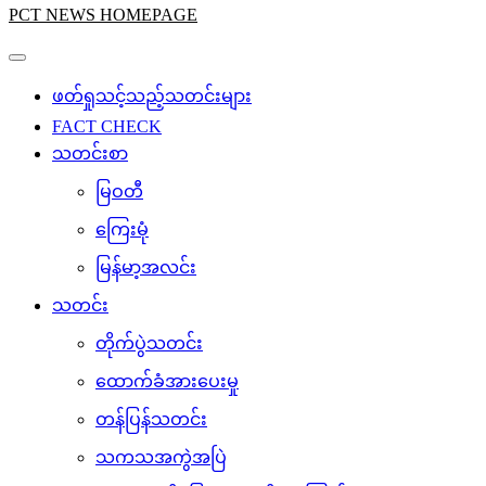
PCT NEWS HOMEPAGE
ဖတ်ရှုသင့်သည့်သတင်းများ
FACT CHECK
သတင်းစာ
မြဝတီ
ကြေးမုံ
မြန်မာ့အလင်း
သတင်း
တိုက်ပွဲသတင်း
ထောက်ခံအားပေးမှု
တန်ပြန်သတင်း
သကသအကွဲအပြဲ