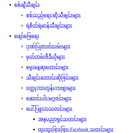
စစ်ချီသီချင်း
စစ်သည်ရေး/ဆိုသီချင်းများ
ရဲစိတ်ရဲမာန်သီချင်းများ
ဖျော်ဖြေရေး
ဂုဏ်ပြုဇာတ်လမ်းများ
မှတ်တမ်းဗီဒီယိုများ
မွေးနေ့ဆုတောင်းများ
သီချင်းတောင်းဆိုခြင်းများ
ဝတ္ထု/ကာတွန်း/ကဗျာများ
ဆောင်းပါး/မဂ္ဂဇင်းများ
ပေါ်ပြူလာသတင်းများ
အနုပညာရှင်သတင်းများ
ထူးထူးခြားခြား Facebook သတင်းများ