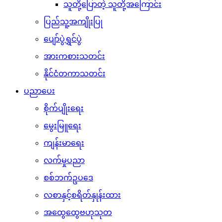
သူတို့ပြောတဲ့ သူတို့အကြောင်း
ပြည်သူ့အကျိုးပြု
ပျော်ပွဲရွှင်ပွဲ
အားကစားသတင်း
နိုင်ငံတကာသတင်း
ပညာပေး
စိုက်ပျိုးရေး
မွေးမြူရေး
ကျန်းမာရေး
လက်မှုပညာ
စစ်ဘက်ဥပဒေ
လစာနှင့်စရိတ်နှုန်းထား
အထွေထွေဗဟုသုတ